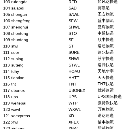
如风达快递
103
rufengda
RFD
赛澳递
104
saiaodi
SAD
圣安物流
105
shengan
SAWL
盛丰物流
106
shengfeng
SFWL
盛辉物流
107
shenghui
SHWL
申通快递
108
shentong
STO
顺丰快递
109
shunfeng
SF
速通物流
110
stwl
ST
速尔快递
111
suer
SURE
苏宁快递
112
suning
SNWL
速腾快递
113
suteng
STWL
天地华宇
114
tdhy
HOAU
天天快递
115
tiantian
HHTT
TNT快递
116
tnt
TNT
优邦速运
117
ubonex
UBONEX
UPS国际快递
118
ups
UPS
微特派快递
119
weitepai
WTP
万象物流
120
wxwl
WXWL
迅达速递
121
xdexpress
XD
信丰物流
122
xfwl
XFEX
新邦物流
123
xinbang
XBWL