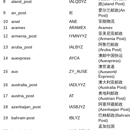
8
aland_post
IALQDYZ
政(aland Post)
爱尔兰邮政(An
9
an_post
IE
Post)
安能物流
10
anwl
ANE
11
aramex
ARAMEX
Aramex
亚美尼亚邮政
12
armenia_post
IYMNYYZ
(Armenia Post)
阿鲁巴邮政
13
aruba_post
IALBYZ
(Aruba Post)
澳邮中国快运
14
auexpress
AYCA
(Auexpress)
澳世速递
15
aus
ZY_AUSE
(Ausworld
Express)
澳大利亚邮政
16
australia_post
IADLYYZ
(Australia Post)
奥地利邮政
17
austria_post
AT
(Austrian Post)
阿塞拜疆邮政
18
azerbaijan_post
IASBJYZ
(Azerbaijan Post)
巴林邮政(Bahrai
19
bahrain-post
IBLYZ
Post)
孟加拉国