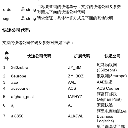
可
目标要查询的快递单号，支持的快递公司及参数
是
order
string
对照见下面的快递公司代码
是
请求凭证，具体计算方式见下面的其他说明
sign
string
快递公司代码
支持的快递公司代码及参数对照如下表：
序
快递公司代码
扩展代码
快递公司
号
斑马物联网
1
360zebra
ZY_BM
(360zebra)
败欧洲(8europe)
2
8europe
ZY_BOZ
AAE快递
3
aae
AAE
4
acscourier
ACS
ACS Courier
阿富汗邮政
5
afghan_post
IAFHYZ
(Afghan Post)
安捷快递
6
aj
AJ
阿里电商物流(Ali
7
al8856
ALKJWL
Business
Logistics)
奥兰群岛芬兰邮