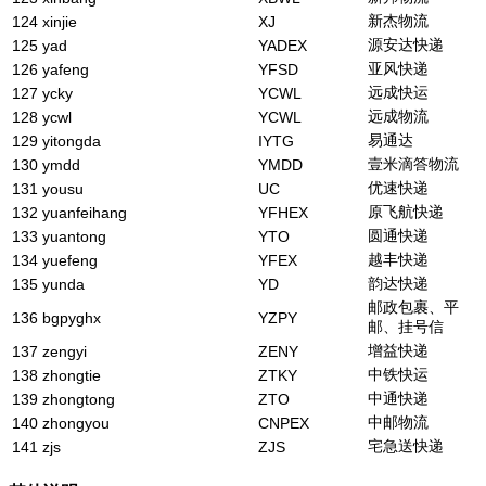
新杰物流
124
xinjie
XJ
源安达快递
125
yad
YADEX
亚风快递
126
yafeng
YFSD
远成快运
127
ycky
YCWL
远成物流
128
ycwl
YCWL
易通达
129
yitongda
IYTG
壹米滴答物流
130
ymdd
YMDD
优速快递
131
yousu
UC
原飞航快递
132
yuanfeihang
YFHEX
圆通快递
133
yuantong
YTO
越丰快递
134
yuefeng
YFEX
韵达快递
135
yunda
YD
邮政包裹、平
136
bgpyghx
YZPY
邮、挂号信
增益快递
137
zengyi
ZENY
中铁快运
138
zhongtie
ZTKY
中通快递
139
zhongtong
ZTO
中邮物流
140
zhongyou
CNPEX
宅急送快递
141
zjs
ZJS