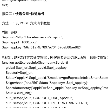
exit;
接口二：快递公司+快递单号
方法一：以 POST 方式请求数据
//接口参数

$api_url='http://cha.ebaitian.cn/api/json';

$api_appid='1000xxxx';

$api_appkey='56cf61af4b7897e704f67deb88ae8f24';

//函数，以POST方式提交数据，PHP需要开启CURL函数；数据传输安
function getExpressInfo($company,$order){

    global $api_url,$api_appid,$api_appkey;

    $posturl=$api_url;

    $data='appid='.$api_appid.'&module=getExpressInfoNoSmart&co
    $sign=hash("sha256",$data.'&appkey='.$api_appkey);

    $postdata=array("appid"=>$api_appid,"appkey"=>$api_appkey,"m
    $curl = curl_init();

    curl_setopt($curl, CURLOPT_URL, $posturl);

    curl_setopt($curl, CURLOPT_RETURNTRANSFER, 1);
