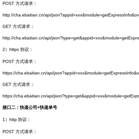
POST 方式请求：
http://cha.ebaitian.cn/api/json?appid=xxx&module=getExpressInfo&o
GET 方式请求：
http://cha.ebaitian.cn/api/json?type=get&appid=xxx&module=getExpr
2）
https
协议：
POST 方式请求：
https://cha.ebaitian.cn/api/json?appid=xxx&module=getExpressInfo&
GET 方式请求：
https://cha.ebaitian.cn/api/json?type=get&appid=xxx&module=getEx
接口二：快递公司+快递单号
1）
http
协议：
POST 方式请求：