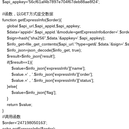
$api_appkey='56cf61af4b7897e704f67deb88ae8f24';

//函数，以GET方式提交数据

function getExpressInfo($order){

    global $api_url,$api_appid,$api_appkey;

    $data='appid='.$api_appid.'&module=getExpressInfo&order='.$orde
    $sign=hash("sha256",$data.'&appkey='.$api_appkey);

    $info_get=file_get_contents($api_url.'?type=get&'.$data.'&sign='.$si
    $info_json=json_decode($info_get, true);

    $result=$info_json['result'];

    if($result==1){

        $value=$info_json['expressInfo']['name'];

        $value.='，'.$info_json['expressInfo']['order'];

        $value.='，'.$info_json['expressInfo']['status'];

    }else{

        $value=$info_json['flag'];

    }

    return $value;

}

//调用函数

$order='247198050163';

echo getExpressInfo($order);
