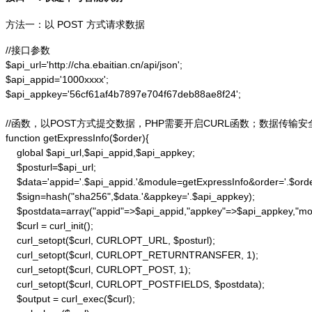
方法一：以 POST 方式请求数据
//接口参数

$api_url='http://cha.ebaitian.cn/api/json';

$api_appid='1000xxxx';

$api_appkey='56cf61af4b7897e704f67deb88ae8f24';

//函数，以POST方式提交数据，PHP需要开启CURL函数；数据传输安
function getExpressInfo($order){

    global $api_url,$api_appid,$api_appkey;

    $posturl=$api_url;

    $data='appid='.$api_appid.'&module=getExpressInfo&order='.$orde
    $sign=hash("sha256",$data.'&appkey='.$api_appkey);

    $postdata=array("appid"=>$api_appid,"appkey"=>$api_appkey,"modu
    $curl = curl_init();

    curl_setopt($curl, CURLOPT_URL, $posturl);

    curl_setopt($curl, CURLOPT_RETURNTRANSFER, 1);

    curl_setopt($curl, CURLOPT_POST, 1);

    curl_setopt($curl, CURLOPT_POSTFIELDS, $postdata);

    $output = curl_exec($curl);
