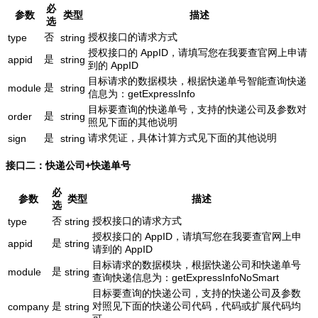
必
参数
类型
描述
选
否
授权接口的请求方式
type
string
授权接口的 AppID，请填写您在我要查官网上申请
是
appid
string
到的 AppID
目标请求的数据模块，根据快递单号智能查询快递
是
module
string
信息为：getExpressInfo
目标要查询的快递单号，支持的快递公司及参数对
是
order
string
照见下面的其他说明
是
请求凭证，具体计算方式见下面的其他说明
sign
string
接口二：快递公司+快递单号
必
参数
类型
描述
选
否
授权接口的请求方式
type
string
授权接口的 AppID，请填写您在我要查官网上申
是
appid
string
请到的 AppID
目标请求的数据模块，根据快递公司和快递单号
是
module
string
查询快递信息为：getExpressInfoNoSmart
目标要查询的快递公司，支持的快递公司及参数
是
对照见下面的快递公司代码，代码或扩展代码均
company
string