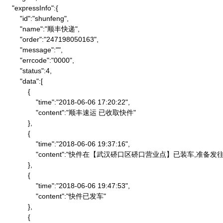
    "expressInfo":{

        "id":"shunfeng",

        "name":"顺丰快递",

        "order":"247198050163",

        "message":"",

        "errcode":"0000",

        "status":4,

        "data":[

            {

                "time":"2018-06-06 17:20:22",

                "content":"顺丰速运 已收取快件"

            },

            {

                "time":"2018-06-06 19:37:16",

                "content":"快件在【武汉硚口区硚口营业点】已装车,
            },

            {

                "time":"2018-06-06 19:47:53",

                "content":"快件已发车"

            },

            {
