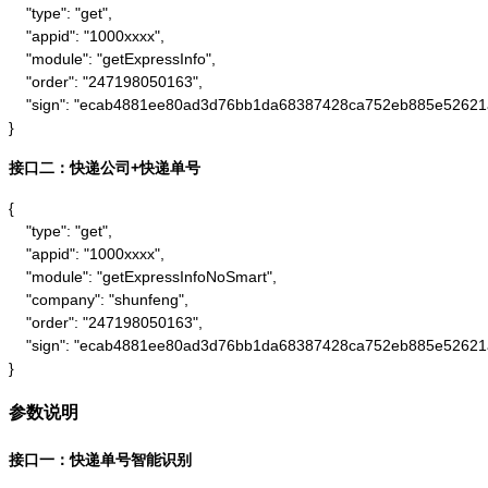
    "type": "get",

    "appid": "1000xxxx",

    "module": "getExpressInfo",

    "order": "247198050163",

    "sign": "ecab4881ee80ad3d76bb1da68387428ca752eb885e52621
}
接口二：快递公司+快递单号
{

    "type": "get",

    "appid": "1000xxxx",

    "module": "getExpressInfoNoSmart",

    "company": "shunfeng",

    "order": "247198050163",

    "sign": "ecab4881ee80ad3d76bb1da68387428ca752eb885e52621
}
参数说明
接口一：快递单号智能识别