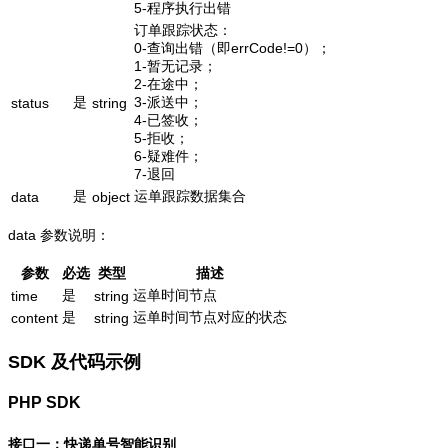
5-程序执行出错
订单跟踪状态：
0-查询出错（即errCode!=0）；
1-暂无记录；
2-在途中；
是
3-派送中；
status
string
4-已签收；
5-拒收；
6-疑难件；
7-退回
是
运单跟踪数据集合
data
object
data 参数说明：
参数
必选
类型
描述
是
运单时间节点
time
string
是
运单时间节点对应的状态
content
string
SDK 及代码示例
PHP SDK
接口一：快递单号智能识别