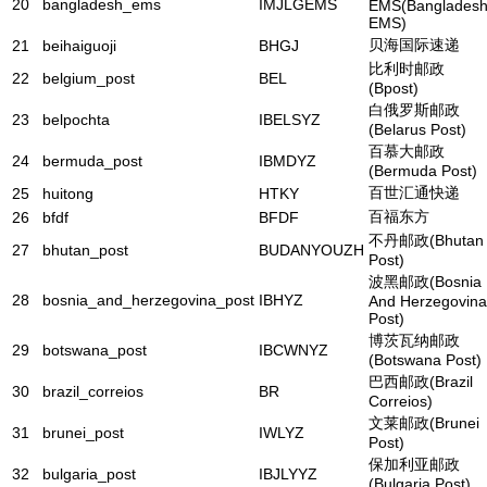
20
bangladesh_ems
IMJLGEMS
EMS(Banglades
EMS)
贝海国际速递
21
beihaiguoji
BHGJ
比利时邮政
22
belgium_post
BEL
(Bpost)
白俄罗斯邮政
23
belpochta
IBELSYZ
(Belarus Post)
百慕大邮政
24
bermuda_post
IBMDYZ
(Bermuda Post)
百世汇通快递
25
huitong
HTKY
百福东方
26
bfdf
BFDF
不丹邮政(Bhutan
27
bhutan_post
BUDANYOUZH
Post)
波黑邮政(Bosnia
28
bosnia_and_herzegovina_post
IBHYZ
And Herzegovina
Post)
博茨瓦纳邮政
29
botswana_post
IBCWNYZ
(Botswana Post)
巴西邮政(Brazil
30
brazil_correios
BR
Correios)
文莱邮政(Brunei
31
brunei_post
IWLYZ
Post)
保加利亚邮政
32
bulgaria_post
IBJLYYZ
(Bulgaria Post)