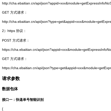
http://cha.ebaitian.cn/api/json?appid=xxx&module=getExpressInfo
GET 方式请求：
http://cha.ebaitian.cn/api/json?type=get&appid=xxx&module=getEx
2）
https
协议：
POST 方式请求：
https://cha.ebaitian.cn/api/json?appid=xxx&module=getExpressInf
GET 方式请求：
https://cha.ebaitian.cn/api/json?type=get&appid=xxx&module=getE
请求参数
数据包体
接口一：快递单号智能识别
{
