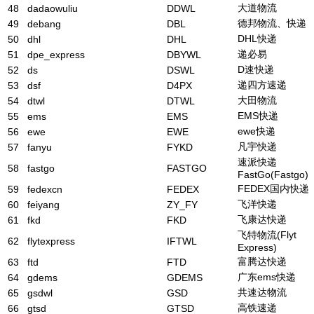
大道物流
48
dadaowuliu
DDWL
德邦物流、快递
49
debang
DBL
DHL快递
50
dhl
DHL
递必易
51
dpe_express
DBYWL
D速快递
52
ds
DSWL
递四方速递
53
dsf
D4PX
大田物流
54
dtwl
DTWL
EMS快递
55
ems
EMS
ewe快递
56
ewe
EWE
凡宇快递
57
fanyu
FYKD
速派快递
58
fastgo
FASTGO
FastGo(Fastgo)
FEDEX国内快递
59
fedexcn
FEDEX
飞洋快递
60
feiyang
ZY_FY
飞康达快递
61
fkd
FKD
飞特物流(Flyt
62
flytexpress
IFTWL
Express)
富腾达快递
63
ftd
FTD
广东ems快递
64
gdems
GDEMS
共速达物流
65
gsdwl
GSD
高铁速递
66
gtsd
GTSD