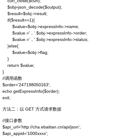
    curl_close($curl);

    $obj=json_decode($output);

    $result=$obj->result;

    if($result==1){

        $value=$obj->expressInfo->name;

        $value.='，'.$obj->expressInfo->order;

        $value.='，'.$obj->expressInfo->status;

    }else{

        $value=$obj->flag;

    }

    return $value;

}

//调用函数

$order='247198050163';

echo getExpressInfo($order);

exit;
方法二：以 GET 方式请求数据
//接口参数

$api_url='http://cha.ebaitian.cn/api/json';

$api_appid='1000xxxx';
