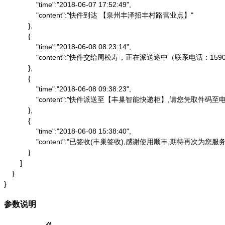
                "time":"2018-06-07 17:52:49",

                "content":"快件到达 【泉州丰泽招丰村路营业点】"

            },

            {

                "time":"2018-06-08 08:23:14",

                "content":"快件交给周松寿，正在派送途中（联系电话：1590
            },

            {

                "time":"2018-06-08 09:38:23",

                "content":"快件派送至【丰巢智能快递柜】,请
            },

            {

                "time":"2018-06-08 15:38:40",

                "content":"已签收(丰巢签收),感谢使用顺丰,期待再次为您服务"
            }

        ]

    }

}
参数说明