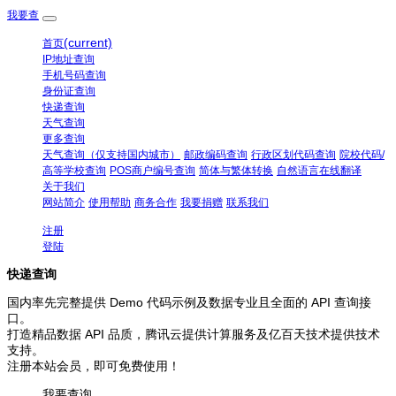
我要查
(current)
首页
IP地址查询
手机号码查询
身份证查询
快递查询
天气查询
更多查询
天气查询（仅支持国内城市）
邮政编码查询
行政区划代码查询
院校代码/
高等学校查询
POS商户编号查询
简体与繁体转换
自然语言在线翻译
关于我们
网站简介
使用帮助
商务合作
我要捐赠
联系我们
注册
登陆
快递查询
国内率先完整提供 Demo 代码示例及数据专业且全面的 API 查询接
口。
打造精品数据 API 品质，腾讯云提供计算服务及亿百天技术提供技术
支持。
注册本站会员，即可免费使用！
我要查询