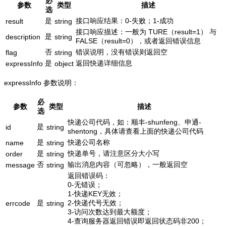
必
参数
类型
描述
选
是
接口响应结果：0-失败；1-成功
result
string
接口响应描述：一般为 TURE（result=1） 与
是
description
string
FALSE（result=0），或者返回错误信息
否
错误说明，没有错误则返回空
flag
string
是
返回快递详细信息
expressInfo
object
expressInfo 参数说明：
必
参数
类型
描述
选
快递公司代码，如：顺丰-shunfeng、申通-
是
id
string
shentong，具体请查看上面的快递公司代码
是
快递公司名称
name
string
是
快递单号，请注意区分大小写
order
string
否
输出消息内容（可忽略），一般返回空
message
string
返回错误码：
0-无错误；
1-快递KEY无效；
是
2-快递代号无效；
errcode
string
3-访问次数达到最大额度；
4-查询服务器返回错误即返回状态码非200；