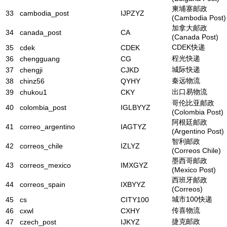
柬埔寨邮政
33
cambodia_post
IJPZYZ
(Cambodia Post)
加拿大邮政
34
canada_post
CA
(Canada Post)
CDEK快递
35
cdek
CDEK
程光快递
36
chengguang
CG
城际快递
37
chengji
CJKD
秦远物流
38
chinz56
QYHY
出口易物流
39
chukou1
CKY
哥伦比亚邮政
40
colombia_post
IGLBYYZ
(Colombia Post)
阿根廷邮政
41
correo_argentino
IAGTYZ
(Argentino Post)
智利邮政
42
correos_chile
IZLYZ
(Correos Chile)
墨西哥邮政
43
correos_mexico
IMXGYZ
(Mexico Post)
西班牙邮政
44
correos_spain
IXBYYZ
(Correos)
城市100快递
45
cs
CITY100
传喜物流
46
cxwl
CXHY
捷克邮政
47
czech_post
IJKYZ