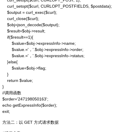
    curl_setopt($curl, CURLOPT_POST, 1);

    curl_setopt($curl, CURLOPT_POSTFIELDS, $postdata);

    $output = curl_exec($curl);

    curl_close($curl);

    $obj=json_decode($output);

    $result=$obj->result;

    if($result==1){

        $value=$obj->expressInfo->name;

        $value.='，'.$obj->expressInfo->order;

        $value.='，'.$obj->expressInfo->status;

    }else{

        $value=$obj->flag;

    }

    return $value;

}

//调用函数

$order='247198050163';

echo getExpressInfo($order);

exit;
方法二：以 GET 方式请求数据