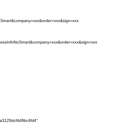
oNoSmart&company=xxx&order=xxx&sign=xxx
xpressInfoNoSmart&company=xxx&order=xxx&sign=xxx
a3129dcf4d9bc4fd4"
