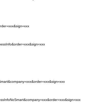
order=xxx&sign=xxx
pressInfo&order=xxx&sign=xxx
NoSmart&company=xxx&order=xxx&sign=xxx
pressInfoNoSmart&company=xxx&order=xxx&sign=xxx