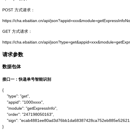
POST 方式请求：
https://cha.ebaitian.cn/api/json?appid=xxx&module=getExpressInf
GET 方式请求：
https://cha.ebaitian.cn/api/json?type=get&appid=xxx&module=getE
请求参数
数据包体
接口一：快递单号智能识别
{

    "type": "get",

    "appid": "1000xxxx",

    "module": "getExpressInfo",

    "order": "247198050163",

    "sign": "ecab4881ee80ad3d76bb1da68387428ca752eb885e52621
}