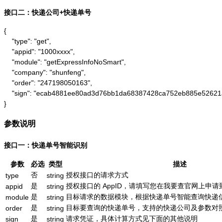
接口二：快递公司+快递单号
{

    "type": "get",

    "appid": "1000xxxx",

    "module": "getExpressInfoNoSmart",

    "company": "shunfeng",

    "order": "247198050163",

    "sign": "ecab4881ee80ad3d76bb1da68387428ca752eb885e52621
}
参数说明
接口一：快递单号智能识别
参数
必选
类型
描述
否
授权接口的请求方式
type
string
是
授权接口的 AppID，请填写您在我要查官网上申请到的
appid
string
是
目标请求的数据模块，根据快递单号智能查询快递信息为：g
module
string
是
目标要查询的快递单号，支持的快递公司及参数对
order
string
是
请求凭证，具体计算方式见下面的其他说明
sign
string