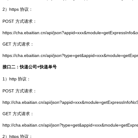
2）
https
协议：
POST 方式请求：
https://cha.ebaitian.cn/api/json?appid=xxx&module=getExpressInfo&
GET 方式请求：
https://cha.ebaitian.cn/api/json?type=get&appid=xxx&module=getEx
接口二：快递公司+快递单号
1）
http
协议：
POST 方式请求：
http://cha.ebaitian.cn/api/json?appid=xxx&module=getExpressInfo
GET 方式请求：
http://cha.ebaitian.cn/api/json?type=get&appid=xxx&module=getEx
2）
https
协议：