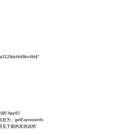
a3129dcf4d9bc4fd4"

 AppID
etExpressInfo
照见下面的其他说明