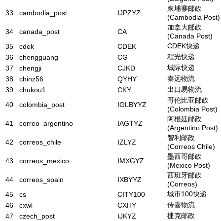
柬埔寨邮政
33
cambodia_post
IJPZYZ
(Cambodia Post)
加拿大邮政
34
canada_post
CA
(Canada Post)
CDEK快递
35
cdek
CDEK
程光快递
36
chengguang
CG
城际快递
37
chengji
CJKD
秦远物流
38
chinz56
QYHY
出口易物流
39
chukou1
CKY
哥伦比亚邮政
40
colombia_post
IGLBYYZ
(Colombia Post)
阿根廷邮政
41
correo_argentino
IAGTYZ
(Argentino Post)
智利邮政
42
correos_chile
IZLYZ
(Correos Chile)
墨西哥邮政
43
correos_mexico
IMXGYZ
(Mexico Post)
西班牙邮政
44
correos_spain
IXBYYZ
(Correos)
城市100快递
45
cs
CITY100
传喜物流
46
cxwl
CXHY
捷克邮政
47
czech_post
IJKYZ