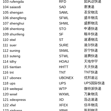
如风达快递
103
rufengda
RFD
赛澳递
104
saiaodi
SAD
圣安物流
105
shengan
SAWL
盛丰物流
106
shengfeng
SFWL
盛辉物流
107
shenghui
SHWL
申通快递
108
shentong
STO
顺丰快递
109
shunfeng
SF
速通物流
110
stwl
ST
速尔快递
111
suer
SURE
苏宁快递
112
suning
SNWL
速腾快递
113
suteng
STWL
天地华宇
114
tdhy
HOAU
天天快递
115
tiantian
HHTT
TNT快递
116
tnt
TNT
优邦速运
117
ubonex
UBONEX
UPS国际快递
118
ups
UPS
微特派快递
119
weitepai
WTP
万象物流
120
wxwl
WXWL
迅达速递
121
xdexpress
XD
信丰物流
122
xfwl
XFEX
新邦物流
123
xinbang
XBWL