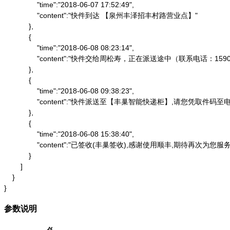
                "time":"2018-06-07 17:52:49",

                "content":"快件到达 【泉州丰泽招丰村路营业点】"

            },

            {

                "time":"2018-06-08 08:23:14",

                "content":"快件交给周松寿，正在派送途中（联系电话：1590
            },

            {

                "time":"2018-06-08 09:38:23",

                "content":"快件派送至【丰巢智能快递柜】,请
            },

            {

                "time":"2018-06-08 15:38:40",

                "content":"已签收(丰巢签收),感谢使用顺丰,期待再次为您服务"
            }

        ]

    }

}
参数说明