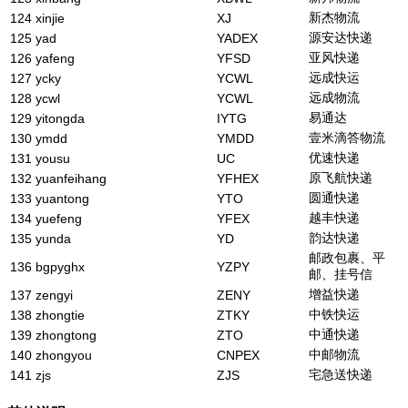
新杰物流
124
xinjie
XJ
源安达快递
125
yad
YADEX
亚风快递
126
yafeng
YFSD
远成快运
127
ycky
YCWL
远成物流
128
ycwl
YCWL
易通达
129
yitongda
IYTG
壹米滴答物流
130
ymdd
YMDD
优速快递
131
yousu
UC
原飞航快递
132
yuanfeihang
YFHEX
圆通快递
133
yuantong
YTO
越丰快递
134
yuefeng
YFEX
韵达快递
135
yunda
YD
邮政包裹、平
136
bgpyghx
YZPY
邮、挂号信
增益快递
137
zengyi
ZENY
中铁快运
138
zhongtie
ZTKY
中通快递
139
zhongtong
ZTO
中邮物流
140
zhongyou
CNPEX
宅急送快递
141
zjs
ZJS