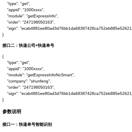
    "type": "get",

    "appid": "1000xxxx",

    "module": "getExpressInfo",

    "order": "247198050163",

    "sign": "ecab4881ee80ad3d76bb1da68387428ca752eb885e52621
}
接口二：快递公司+快递单号
{

    "type": "get",

    "appid": "1000xxxx",

    "module": "getExpressInfoNoSmart",

    "company": "shunfeng",

    "order": "247198050163",

    "sign": "ecab4881ee80ad3d76bb1da68387428ca752eb885e52621
}
参数说明
接口一：快递单号智能识别