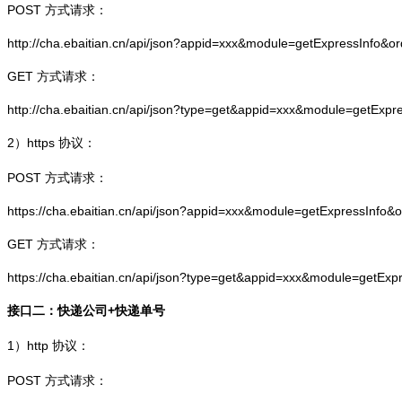
POST 方式请求：
http://cha.ebaitian.cn/api/json?appid=xxx&module=getExpressInfo&o
GET 方式请求：
http://cha.ebaitian.cn/api/json?type=get&appid=xxx&module=getExpr
2）
https
协议：
POST 方式请求：
https://cha.ebaitian.cn/api/json?appid=xxx&module=getExpressInfo&
GET 方式请求：
https://cha.ebaitian.cn/api/json?type=get&appid=xxx&module=getEx
接口二：快递公司+快递单号
1）
http
协议：
POST 方式请求：