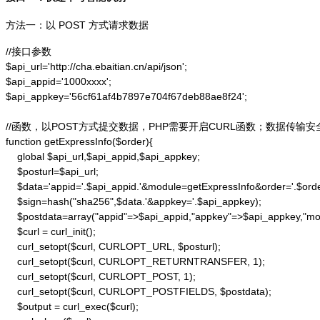
方法一：以 POST 方式请求数据
//接口参数

$api_url='http://cha.ebaitian.cn/api/json';

$api_appid='1000xxxx';

$api_appkey='56cf61af4b7897e704f67deb88ae8f24';

//函数，以POST方式提交数据，PHP需要开启CURL函数；数据传输安
function getExpressInfo($order){

    global $api_url,$api_appid,$api_appkey;

    $posturl=$api_url;

    $data='appid='.$api_appid.'&module=getExpressInfo&order='.$orde
    $sign=hash("sha256",$data.'&appkey='.$api_appkey);

    $postdata=array("appid"=>$api_appid,"appkey"=>$api_appkey,"modu
    $curl = curl_init();

    curl_setopt($curl, CURLOPT_URL, $posturl);

    curl_setopt($curl, CURLOPT_RETURNTRANSFER, 1);

    curl_setopt($curl, CURLOPT_POST, 1);

    curl_setopt($curl, CURLOPT_POSTFIELDS, $postdata);

    $output = curl_exec($curl);
