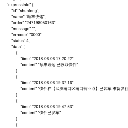
    "expressInfo":{

        "id":"shunfeng",

        "name":"顺丰快递",

        "order":"247198050163",

        "message":"",

        "errcode":"0000",

        "status":4,

        "data":[

            {

                "time":"2018-06-06 17:20:22",

                "content":"顺丰速运 已收取快件"

            },

            {

                "time":"2018-06-06 19:37:16",

                "content":"快件在【武汉硚口区硚口营业点】已装车,
            },

            {

                "time":"2018-06-06 19:47:53",

                "content":"快件已发车"

            },

            {
