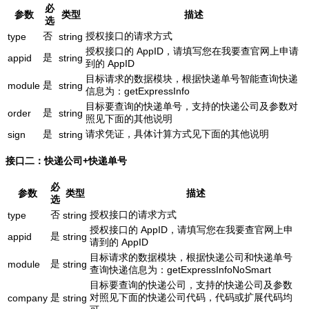
必
参数
类型
描述
选
否
授权接口的请求方式
type
string
授权接口的 AppID，请填写您在我要查官网上申请
是
appid
string
到的 AppID
目标请求的数据模块，根据快递单号智能查询快递
是
module
string
信息为：getExpressInfo
目标要查询的快递单号，支持的快递公司及参数对
是
order
string
照见下面的其他说明
是
请求凭证，具体计算方式见下面的其他说明
sign
string
接口二：快递公司+快递单号
必
参数
类型
描述
选
否
授权接口的请求方式
type
string
授权接口的 AppID，请填写您在我要查官网上申
是
appid
string
请到的 AppID
目标请求的数据模块，根据快递公司和快递单号
是
module
string
查询快递信息为：getExpressInfoNoSmart
目标要查询的快递公司，支持的快递公司及参数
是
对照见下面的快递公司代码，代码或扩展代码均
company
string