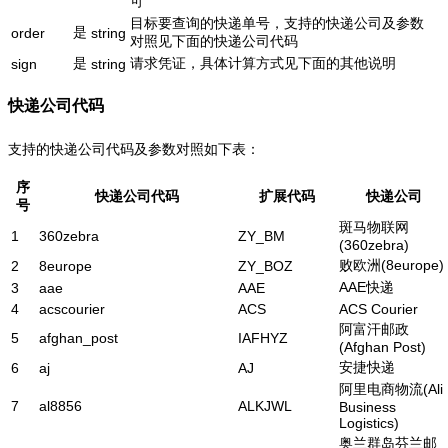
可
目标要查询的快递单号，支持的快递公司及参数
是
order
string
对照见下面的快递公司代码
是
请求凭证，具体计算方式见下面的其他说明
sign
string
快递公司代码
支持的快递公司代码及参数对照如下表：
序
快递公司代码
扩展代码
快递公司
号
斑马物联网
1
360zebra
ZY_BM
(360zebra)
败欧洲(8europe)
2
8europe
ZY_BOZ
AAE快递
3
aae
AAE
4
acscourier
ACS
ACS Courier
阿富汗邮政
5
afghan_post
IAFHYZ
(Afghan Post)
安捷快递
6
aj
AJ
阿里电商物流(Ali
7
al8856
ALKJWL
Business
Logistics)
奥兰群岛芬兰邮