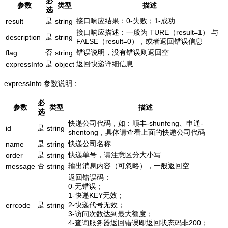
必
参数
类型
描述
选
是
接口响应结果：0-失败；1-成功
result
string
接口响应描述：一般为 TURE（result=1） 与
是
description
string
FALSE（result=0），或者返回错误信息
否
错误说明，没有错误则返回空
flag
string
是
返回快递详细信息
expressInfo
object
expressInfo 参数说明：
必
参数
类型
描述
选
快递公司代码，如：顺丰-shunfeng、申通-
是
id
string
shentong，具体请查看上面的快递公司代码
是
快递公司名称
name
string
是
快递单号，请注意区分大小写
order
string
否
输出消息内容（可忽略），一般返回空
message
string
返回错误码：
0-无错误；
1-快递KEY无效；
是
2-快递代号无效；
errcode
string
3-访问次数达到最大额度；
4-查询服务器返回错误即返回状态码非200；