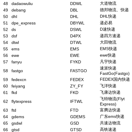
大道物流
48
dadaowuliu
DDWL
德邦物流、快递
49
debang
DBL
DHL快递
50
dhl
DHL
递必易
51
dpe_express
DBYWL
D速快递
52
ds
DSWL
递四方速递
53
dsf
D4PX
大田物流
54
dtwl
DTWL
EMS快递
55
ems
EMS
ewe快递
56
ewe
EWE
凡宇快递
57
fanyu
FYKD
速派快递
58
fastgo
FASTGO
FastGo(Fastgo)
FEDEX国内快递
59
fedexcn
FEDEX
飞洋快递
60
feiyang
ZY_FY
飞康达快递
61
fkd
FKD
飞特物流(Flyt
62
flytexpress
IFTWL
Express)
富腾达快递
63
ftd
FTD
广东ems快递
64
gdems
GDEMS
共速达物流
65
gsdwl
GSD
高铁速递
66
gtsd
GTSD