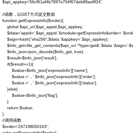
$api_appkey='56cf61af4b7897e704f67deb88ae8f24';

//函数，以GET方式提交数据

function getExpressInfo($order){

    global $api_url,$api_appid,$api_appkey;

    $data='appid='.$api_appid.'&module=getExpressInfo&order='.$orde
    $sign=hash("sha256",$data.'&appkey='.$api_appkey);

    $info_get=file_get_contents($api_url.'?type=get&'.$data.'&sign='.$si
    $info_json=json_decode($info_get, true);

    $result=$info_json['result'];

    if($result==1){

        $value=$info_json['expressInfo']['name'];

        $value.='，'.$info_json['expressInfo']['order'];

        $value.='，'.$info_json['expressInfo']['status'];

    }else{

        $value=$info_json['flag'];

    }

    return $value;

}

//调用函数

$order='247198050163';

echo getExpressInfo($order);
