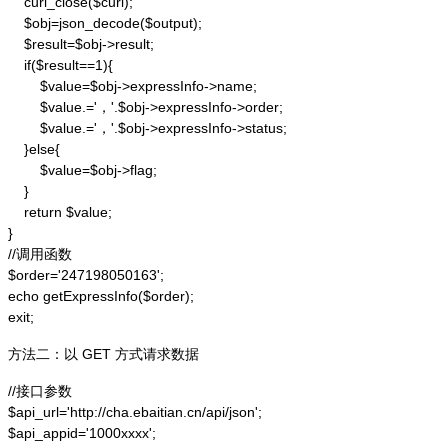
    curl_close($curl);

    $obj=json_decode($output);

    $result=$obj->result;

    if($result==1){

        $value=$obj->expressInfo->name;

        $value.='，'.$obj->expressInfo->order;

        $value.='，'.$obj->expressInfo->status;

    }else{

        $value=$obj->flag;

    }

    return $value;

}

//调用函数

$order='247198050163';

echo getExpressInfo($order);

exit;
方法二：以 GET 方式请求数据
//接口参数

$api_url='http://cha.ebaitian.cn/api/json';

$api_appid='1000xxxx';
