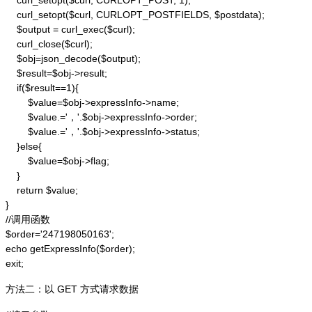
    curl_setopt($curl, CURLOPT_POST, 1);

    curl_setopt($curl, CURLOPT_POSTFIELDS, $postdata);

    $output = curl_exec($curl);

    curl_close($curl);

    $obj=json_decode($output);

    $result=$obj->result;

    if($result==1){

        $value=$obj->expressInfo->name;

        $value.='，'.$obj->expressInfo->order;

        $value.='，'.$obj->expressInfo->status;

    }else{

        $value=$obj->flag;

    }

    return $value;

}

//调用函数

$order='247198050163';

echo getExpressInfo($order);

exit;
方法二：以 GET 方式请求数据