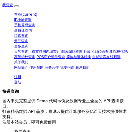
我要查
(current)
首页
IP地址查询
手机号码查询
身份证查询
快递查询
天气查询
更多查询
天气查询（仅支持国内城市）
邮政编码查询
行政区划代码查询
院校代码/
高等学校查询
POS商户编号查询
简体与繁体转换
自然语言在线翻译
关于我们
网站简介
使用帮助
商务合作
我要捐赠
联系我们
注册
登陆
快递查询
国内率先完整提供 Demo 代码示例及数据专业且全面的 API 查询接
口。
打造精品数据 API 品质，腾讯云提供计算服务及亿百天技术提供技术
支持。
注册本站会员，即可免费使用！
我要查询