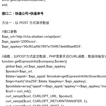
exit;
接口二：快递公司+快递单号
方法一：以 POST 方式请求数据
//接口参数

$api_url='http://cha.ebaitian.cn/api/json';

$api_appid='1000xxxx';

$api_appkey='56cf61af4b7897e704f67deb88ae8f24';

//函数，以POST方式提交数据，PHP需要开启CURL函数；数据传输安
function getExpressInfo($company,$order){

    global $api_url,$api_appid,$api_appkey;

    $posturl=$api_url;

    $data='appid='.$api_appid.'&module=getExpressInfoNoSmart&co
    $sign=hash("sha256",$data.'&appkey='.$api_appkey);

    $postdata=array("appid"=>$api_appid,"appkey"=>$api_appkey,"m
    $curl = curl_init();

    curl_setopt($curl, CURLOPT_URL, $posturl);

    curl_setopt($curl, CURLOPT_RETURNTRANSFER, 1);
