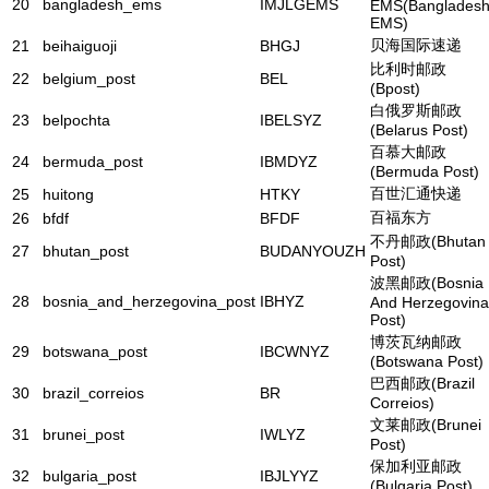
20
bangladesh_ems
IMJLGEMS
EMS(Banglades
EMS)
贝海国际速递
21
beihaiguoji
BHGJ
比利时邮政
22
belgium_post
BEL
(Bpost)
白俄罗斯邮政
23
belpochta
IBELSYZ
(Belarus Post)
百慕大邮政
24
bermuda_post
IBMDYZ
(Bermuda Post)
百世汇通快递
25
huitong
HTKY
百福东方
26
bfdf
BFDF
不丹邮政(Bhutan
27
bhutan_post
BUDANYOUZH
Post)
波黑邮政(Bosnia
28
bosnia_and_herzegovina_post
IBHYZ
And Herzegovina
Post)
博茨瓦纳邮政
29
botswana_post
IBCWNYZ
(Botswana Post)
巴西邮政(Brazil
30
brazil_correios
BR
Correios)
文莱邮政(Brunei
31
brunei_post
IWLYZ
Post)
保加利亚邮政
32
bulgaria_post
IBJLYYZ
(Bulgaria Post)