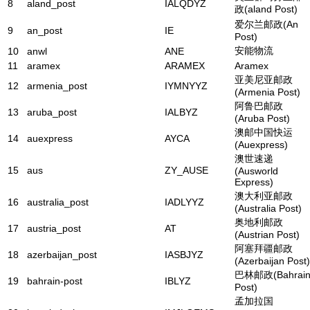
8
aland_post
IALQDYZ
政(aland Post)
爱尔兰邮政(An
9
an_post
IE
Post)
安能物流
10
anwl
ANE
11
aramex
ARAMEX
Aramex
亚美尼亚邮政
12
armenia_post
IYMNYYZ
(Armenia Post)
阿鲁巴邮政
13
aruba_post
IALBYZ
(Aruba Post)
澳邮中国快运
14
auexpress
AYCA
(Auexpress)
澳世速递
15
aus
ZY_AUSE
(Ausworld
Express)
澳大利亚邮政
16
australia_post
IADLYYZ
(Australia Post)
奥地利邮政
17
austria_post
AT
(Austrian Post)
阿塞拜疆邮政
18
azerbaijan_post
IASBJYZ
(Azerbaijan Post)
巴林邮政(Bahrai
19
bahrain-post
IBLYZ
Post)
孟加拉国