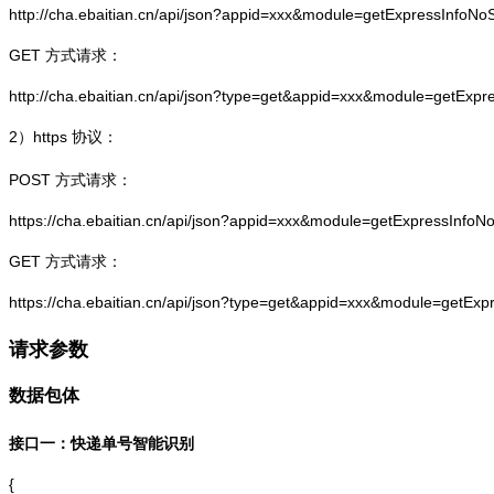
http://cha.ebaitian.cn/api/json?appid=xxx&module=getExpressInfo
GET 方式请求：
http://cha.ebaitian.cn/api/json?type=get&appid=xxx&module=getEx
2）
https
协议：
POST 方式请求：
https://cha.ebaitian.cn/api/json?appid=xxx&module=getExpressInf
GET 方式请求：
https://cha.ebaitian.cn/api/json?type=get&appid=xxx&module=getE
请求参数
数据包体
接口一：快递单号智能识别
{
