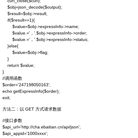
    curl_close($curl);

    $obj=json_decode($output);

    $result=$obj->result;

    if($result==1){

        $value=$obj->expressInfo->name;

        $value.='，'.$obj->expressInfo->order;

        $value.='，'.$obj->expressInfo->status;

    }else{

        $value=$obj->flag;

    }

    return $value;

}

//调用函数

$order='247198050163';

echo getExpressInfo($order);

exit;
方法二：以 GET 方式请求数据
//接口参数

$api_url='http://cha.ebaitian.cn/api/json';

$api_appid='1000xxxx';
