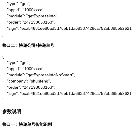
    "type": "get",

    "appid": "1000xxxx",

    "module": "getExpressInfo",

    "order": "247198050163",

    "sign": "ecab4881ee80ad3d76bb1da68387428ca752eb885e52621
}
接口二：快递公司+快递单号
{

    "type": "get",

    "appid": "1000xxxx",

    "module": "getExpressInfoNoSmart",

    "company": "shunfeng",

    "order": "247198050163",

    "sign": "ecab4881ee80ad3d76bb1da68387428ca752eb885e52621
}
参数说明
接口一：快递单号智能识别