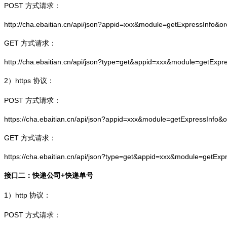
POST 方式请求：
http://cha.ebaitian.cn/api/json?appid=xxx&module=getExpressInfo&o
GET 方式请求：
http://cha.ebaitian.cn/api/json?type=get&appid=xxx&module=getExpr
2）
https
协议：
POST 方式请求：
https://cha.ebaitian.cn/api/json?appid=xxx&module=getExpressInfo&
GET 方式请求：
https://cha.ebaitian.cn/api/json?type=get&appid=xxx&module=getEx
接口二：快递公司+快递单号
1）
http
协议：
POST 方式请求：