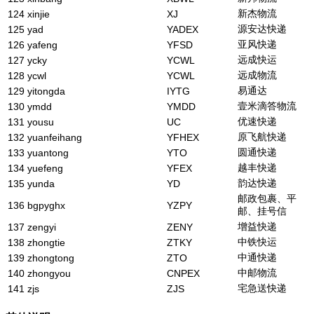
新杰物流
124
xinjie
XJ
源安达快递
125
yad
YADEX
亚风快递
126
yafeng
YFSD
远成快运
127
ycky
YCWL
远成物流
128
ycwl
YCWL
易通达
129
yitongda
IYTG
壹米滴答物流
130
ymdd
YMDD
优速快递
131
yousu
UC
原飞航快递
132
yuanfeihang
YFHEX
圆通快递
133
yuantong
YTO
越丰快递
134
yuefeng
YFEX
韵达快递
135
yunda
YD
邮政包裹、平
136
bgpyghx
YZPY
邮、挂号信
增益快递
137
zengyi
ZENY
中铁快运
138
zhongtie
ZTKY
中通快递
139
zhongtong
ZTO
中邮物流
140
zhongyou
CNPEX
宅急送快递
141
zjs
ZJS