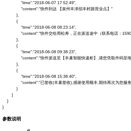
                "time":"2018-06-07 17:52:49",

                "content":"快件到达 【泉州丰泽招丰村路营业点】"

            },

            {

                "time":"2018-06-08 08:23:14",

                "content":"快件交给周松寿，正在派送途中（联系电话：1590
            },

            {

                "time":"2018-06-08 09:38:23",

                "content":"快件派送至【丰巢智能快递柜】,请
            },

            {

                "time":"2018-06-08 15:38:40",

                "content":"已签收(丰巢签收),感谢使用顺丰,期待再次为您服务"
            }

        ]

    }

}
参数说明