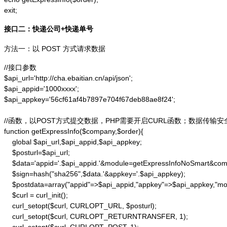
exit;
接口二：快递公司+快递单号
方法一：以 POST 方式请求数据
//接口参数

$api_url='http://cha.ebaitian.cn/api/json';

$api_appid='1000xxxx';

$api_appkey='56cf61af4b7897e704f67deb88ae8f24';

//函数，以POST方式提交数据，PHP需要开启CURL函数；数据传输安
function getExpressInfo($company,$order){

    global $api_url,$api_appid,$api_appkey;

    $posturl=$api_url;

    $data='appid='.$api_appid.'&module=getExpressInfoNoSmart&co
    $sign=hash("sha256",$data.'&appkey='.$api_appkey);

    $postdata=array("appid"=>$api_appid,"appkey"=>$api_appkey,"m
    $curl = curl_init();

    curl_setopt($curl, CURLOPT_URL, $posturl);

    curl_setopt($curl, CURLOPT_RETURNTRANSFER, 1);
