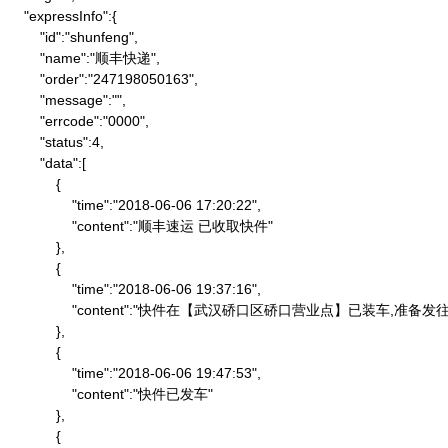
    "expressInfo":{

        "id":"shunfeng",

        "name":"顺丰快递",

        "order":"247198050163",

        "message":"",

        "errcode":"0000",

        "status":4,

        "data":[

            {

                "time":"2018-06-06 17:20:22",

                "content":"顺丰速运 已收取快件"

            },

            {

                "time":"2018-06-06 19:37:16",

                "content":"快件在【武汉硚口区硚口营业点】已装车,
            },

            {

                "time":"2018-06-06 19:47:53",

                "content":"快件已发车"

            },

            {
