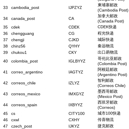
柬埔寨邮政
33
cambodia_post
IJPZYZ
(Cambodia Post)
加拿大邮政
34
canada_post
CA
(Canada Post)
CDEK快递
35
cdek
CDEK
程光快递
36
chengguang
CG
城际快递
37
chengji
CJKD
秦远物流
38
chinz56
QYHY
出口易物流
39
chukou1
CKY
哥伦比亚邮政
40
colombia_post
IGLBYYZ
(Colombia Post)
阿根廷邮政
41
correo_argentino
IAGTYZ
(Argentino Post)
智利邮政
42
correos_chile
IZLYZ
(Correos Chile)
墨西哥邮政
43
correos_mexico
IMXGYZ
(Mexico Post)
西班牙邮政
44
correos_spain
IXBYYZ
(Correos)
城市100快递
45
cs
CITY100
传喜物流
46
cxwl
CXHY
捷克邮政
47
czech_post
IJKYZ