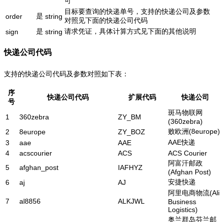
可
目标要查询的快递单号，支持的快递公司及参数
是
order
string
对照见下面的快递公司代码
是
请求凭证，具体计算方式见下面的其他说明
sign
string
快递公司代码
支持的快递公司代码及参数对照如下表：
序
快递公司代码
扩展代码
快递公司
号
斑马物联网
1
360zebra
ZY_BM
(360zebra)
败欧洲(8europe)
2
8europe
ZY_BOZ
AAE快递
3
aae
AAE
4
acscourier
ACS
ACS Courier
阿富汗邮政
5
afghan_post
IAFHYZ
(Afghan Post)
安捷快递
6
aj
AJ
阿里电商物流(Ali
7
al8856
ALKJWL
Business
Logistics)
奥兰群岛芬兰邮