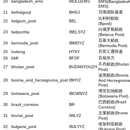
20
bangladesh_ems
IMJLGEMS
EMS(Banglades
EMS)
贝海国际速递
21
beihaiguoji
BHGJ
比利时邮政
22
belgium_post
BEL
(Bpost)
白俄罗斯邮政
23
belpochta
IBELSYZ
(Belarus Post)
百慕大邮政
24
bermuda_post
IBMDYZ
(Bermuda Post)
百世汇通快递
25
huitong
HTKY
百福东方
26
bfdf
BFDF
不丹邮政(Bhutan
27
bhutan_post
BUDANYOUZH
Post)
波黑邮政(Bosnia
28
bosnia_and_herzegovina_post
IBHYZ
And Herzegovina
Post)
博茨瓦纳邮政
29
botswana_post
IBCWNYZ
(Botswana Post)
巴西邮政(Brazil
30
brazil_correios
BR
Correios)
文莱邮政(Brunei
31
brunei_post
IWLYZ
Post)
保加利亚邮政
32
bulgaria_post
IBJLYYZ
(Bulgaria Post)