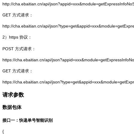
http://cha.ebaitian.cn/api/json?appid=xxx&module=getExpressInfo
GET 方式请求：
http://cha.ebaitian.cn/api/json?type=get&appid=xxx&module=getEx
2）
https
协议：
POST 方式请求：
https://cha.ebaitian.cn/api/json?appid=xxx&module=getExpressInf
GET 方式请求：
https://cha.ebaitian.cn/api/json?type=get&appid=xxx&module=getE
请求参数
数据包体
接口一：快递单号智能识别
{
