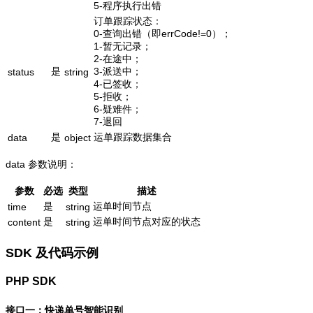
5-程序执行出错
订单跟踪状态：
0-查询出错（即errCode!=0）；
1-暂无记录；
2-在途中；
是
3-派送中；
status
string
4-已签收；
5-拒收；
6-疑难件；
7-退回
是
运单跟踪数据集合
data
object
data 参数说明：
参数
必选
类型
描述
是
运单时间节点
time
string
是
运单时间节点对应的状态
content
string
SDK 及代码示例
PHP SDK
接口一：快递单号智能识别