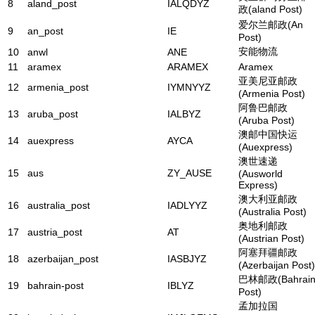
8
aland_post
IALQDYZ
政(aland Post)
爱尔兰邮政(An
9
an_post
IE
Post)
安能物流
10
anwl
ANE
11
aramex
ARAMEX
Aramex
亚美尼亚邮政
12
armenia_post
IYMNYYZ
(Armenia Post)
阿鲁巴邮政
13
aruba_post
IALBYZ
(Aruba Post)
澳邮中国快运
14
auexpress
AYCA
(Auexpress)
澳世速递
15
aus
ZY_AUSE
(Ausworld
Express)
澳大利亚邮政
16
australia_post
IADLYYZ
(Australia Post)
奥地利邮政
17
austria_post
AT
(Austrian Post)
阿塞拜疆邮政
18
azerbaijan_post
IASBJYZ
(Azerbaijan Post)
巴林邮政(Bahrai
19
bahrain-post
IBLYZ
Post)
孟加拉国