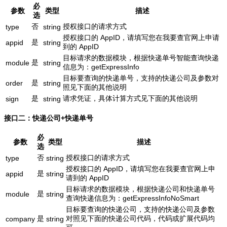
必
参数
类型
描述
选
否
授权接口的请求方式
type
string
授权接口的 AppID，请填写您在我要查官网上申请
是
appid
string
到的 AppID
目标请求的数据模块，根据快递单号智能查询快递
是
module
string
信息为：getExpressInfo
目标要查询的快递单号，支持的快递公司及参数对
是
order
string
照见下面的其他说明
是
请求凭证，具体计算方式见下面的其他说明
sign
string
接口二：快递公司+快递单号
必
参数
类型
描述
选
否
授权接口的请求方式
type
string
授权接口的 AppID，请填写您在我要查官网上申
是
appid
string
请到的 AppID
目标请求的数据模块，根据快递公司和快递单号
是
module
string
查询快递信息为：getExpressInfoNoSmart
目标要查询的快递公司，支持的快递公司及参数
是
对照见下面的快递公司代码，代码或扩展代码均
company
string