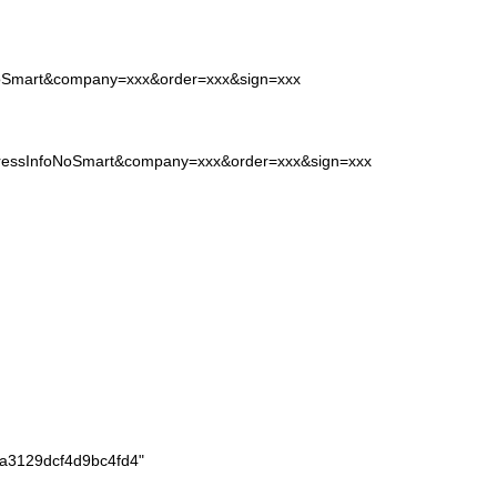
oNoSmart&company=xxx&order=xxx&sign=xxx
xpressInfoNoSmart&company=xxx&order=xxx&sign=xxx
a3129dcf4d9bc4fd4"
