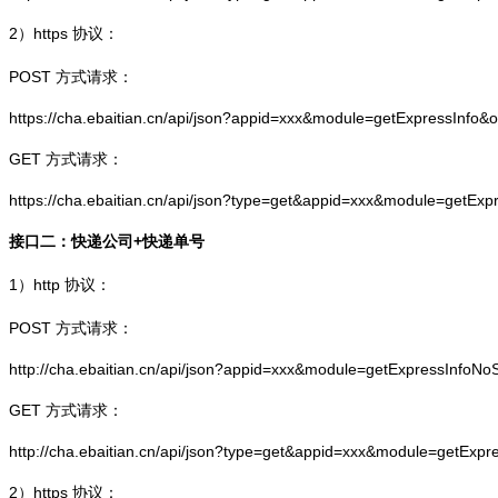
2）
https
协议：
POST 方式请求：
https://cha.ebaitian.cn/api/json?appid=xxx&module=getExpressInfo&
GET 方式请求：
https://cha.ebaitian.cn/api/json?type=get&appid=xxx&module=getEx
接口二：快递公司+快递单号
1）
http
协议：
POST 方式请求：
http://cha.ebaitian.cn/api/json?appid=xxx&module=getExpressInfo
GET 方式请求：
http://cha.ebaitian.cn/api/json?type=get&appid=xxx&module=getEx
2）
https
协议：