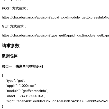
POST 方式请求：
https://cha.ebaitian.cn/api/json?appid=xxx&module=getExpressInf
GET 方式请求：
https://cha.ebaitian.cn/api/json?type=get&appid=xxx&module=getE
请求参数
数据包体
接口一：快递单号智能识别
{

    "type": "get",

    "appid": "1000xxxx",

    "module": "getExpressInfo",

    "order": "247198050163",

    "sign": "ecab4881ee80ad3d76bb1da68387428ca752eb885e52621
}