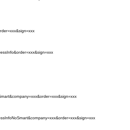
order=xxx&sign=xxx
pressInfo&order=xxx&sign=xxx
NoSmart&company=xxx&order=xxx&sign=xxx
pressInfoNoSmart&company=xxx&order=xxx&sign=xxx