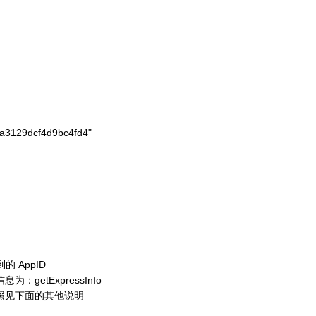
a3129dcf4d9bc4fd4"

 AppID
etExpressInfo
照见下面的其他说明