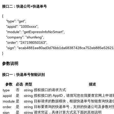
接口二：快递公司+快递单号
{

    "type": "get",

    "appid": "1000xxxx",

    "module": "getExpressInfoNoSmart",

    "company": "shunfeng",

    "order": "247198050163",

    "sign": "ecab4881ee80ad3d76bb1da68387428ca752eb885e52621
}
参数说明
接口一：快递单号智能识别
参数
必选
类型
描述
否
授权接口的请求方式
type
string
是
授权接口的 AppID，请填写您在我要查官网上申请到的
appid
string
是
目标请求的数据模块，根据快递单号智能查询快递信息为：g
module
string
是
目标要查询的快递单号，支持的快递公司及参数对
order
string
是
请求凭证，具体计算方式见下面的其他说明
sign
string