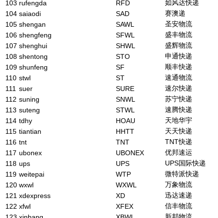
如风达快递
103
rufengda
RFD
赛澳递
104
saiaodi
SAD
圣安物流
105
shengan
SAWL
盛丰物流
106
shengfeng
SFWL
盛辉物流
107
shenghui
SHWL
申通快递
108
shentong
STO
顺丰快递
109
shunfeng
SF
速通物流
110
stwl
ST
速尔快递
111
suer
SURE
苏宁快递
112
suning
SNWL
速腾快递
113
suteng
STWL
天地华宇
114
tdhy
HOAU
天天快递
115
tiantian
HHTT
TNT快递
116
tnt
TNT
优邦速运
117
ubonex
UBONEX
UPS国际快递
118
ups
UPS
微特派快递
119
weitepai
WTP
万象物流
120
wxwl
WXWL
迅达速递
121
xdexpress
XD
信丰物流
122
xfwl
XFEX
新邦物流
123
xinbang
XBWL