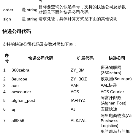
可
目标要查询的快递单号，支持的快递公司及参数
是
order
string
对照见下面的快递公司代码
是
请求凭证，具体计算方式见下面的其他说明
sign
string
快递公司代码
支持的快递公司代码及参数对照如下表：
序
快递公司代码
扩展代码
快递公司
号
斑马物联网
1
360zebra
ZY_BM
(360zebra)
败欧洲(8europe)
2
8europe
ZY_BOZ
AAE快递
3
aae
AAE
4
acscourier
ACS
ACS Courier
阿富汗邮政
5
afghan_post
IAFHYZ
(Afghan Post)
安捷快递
6
aj
AJ
阿里电商物流(Ali
7
al8856
ALKJWL
Business
Logistics)
奥兰群岛芬兰邮