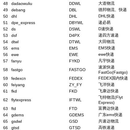
大道物流
48
dadaowuliu
DDWL
德邦物流、快递
49
debang
DBL
DHL快递
50
dhl
DHL
递必易
51
dpe_express
DBYWL
D速快递
52
ds
DSWL
递四方速递
53
dsf
D4PX
大田物流
54
dtwl
DTWL
EMS快递
55
ems
EMS
ewe快递
56
ewe
EWE
凡宇快递
57
fanyu
FYKD
速派快递
58
fastgo
FASTGO
FastGo(Fastgo)
FEDEX国内快递
59
fedexcn
FEDEX
飞洋快递
60
feiyang
ZY_FY
飞康达快递
61
fkd
FKD
飞特物流(Flyt
62
flytexpress
IFTWL
Express)
富腾达快递
63
ftd
FTD
广东ems快递
64
gdems
GDEMS
共速达物流
65
gsdwl
GSD
高铁速递
66
gtsd
GTSD