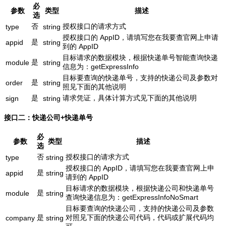
必
参数
类型
描述
选
否
授权接口的请求方式
type
string
授权接口的 AppID，请填写您在我要查官网上申请
是
appid
string
到的 AppID
目标请求的数据模块，根据快递单号智能查询快递
是
module
string
信息为：getExpressInfo
目标要查询的快递单号，支持的快递公司及参数对
是
order
string
照见下面的其他说明
是
请求凭证，具体计算方式见下面的其他说明
sign
string
接口二：快递公司+快递单号
必
参数
类型
描述
选
否
授权接口的请求方式
type
string
授权接口的 AppID，请填写您在我要查官网上申
是
appid
string
请到的 AppID
目标请求的数据模块，根据快递公司和快递单号
是
module
string
查询快递信息为：getExpressInfoNoSmart
目标要查询的快递公司，支持的快递公司及参数
是
对照见下面的快递公司代码，代码或扩展代码均
company
string