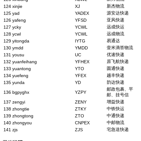
新杰物流
124
xinjie
XJ
源安达快递
125
yad
YADEX
亚风快递
126
yafeng
YFSD
远成快运
127
ycky
YCWL
远成物流
128
ycwl
YCWL
易通达
129
yitongda
IYTG
壹米滴答物流
130
ymdd
YMDD
优速快递
131
yousu
UC
原飞航快递
132
yuanfeihang
YFHEX
圆通快递
133
yuantong
YTO
越丰快递
134
yuefeng
YFEX
韵达快递
135
yunda
YD
邮政包裹、平
136
bgpyghx
YZPY
邮、挂号信
增益快递
137
zengyi
ZENY
中铁快运
138
zhongtie
ZTKY
中通快递
139
zhongtong
ZTO
中邮物流
140
zhongyou
CNPEX
宅急送快递
141
zjs
ZJS