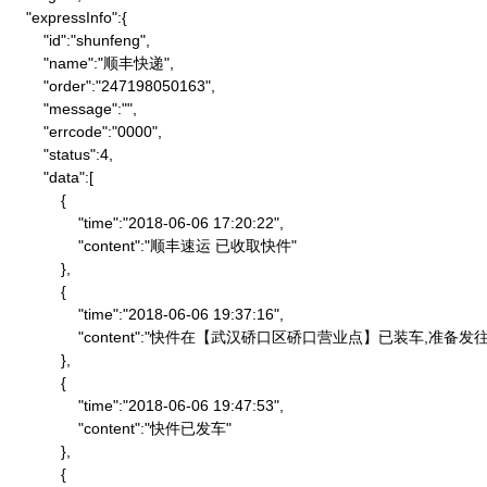
    "expressInfo":{

        "id":"shunfeng",

        "name":"顺丰快递",

        "order":"247198050163",

        "message":"",

        "errcode":"0000",

        "status":4,

        "data":[

            {

                "time":"2018-06-06 17:20:22",

                "content":"顺丰速运 已收取快件"

            },

            {

                "time":"2018-06-06 19:37:16",

                "content":"快件在【武汉硚口区硚口营业点】已装车,
            },

            {

                "time":"2018-06-06 19:47:53",

                "content":"快件已发车"

            },

            {
