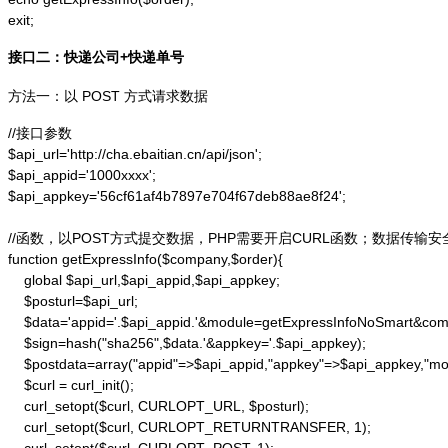
exit;
接口二：快递公司+快递单号
方法一：以 POST 方式请求数据
//接口参数

$api_url='http://cha.ebaitian.cn/api/json';

$api_appid='1000xxxx';

$api_appkey='56cf61af4b7897e704f67deb88ae8f24';

//函数，以POST方式提交数据，PHP需要开启CURL函数；数据传输安
function getExpressInfo($company,$order){

    global $api_url,$api_appid,$api_appkey;

    $posturl=$api_url;

    $data='appid='.$api_appid.'&module=getExpressInfoNoSmart&co
    $sign=hash("sha256",$data.'&appkey='.$api_appkey);

    $postdata=array("appid"=>$api_appid,"appkey"=>$api_appkey,"m
    $curl = curl_init();

    curl_setopt($curl, CURLOPT_URL, $posturl);

    curl_setopt($curl, CURLOPT_RETURNTRANSFER, 1);
