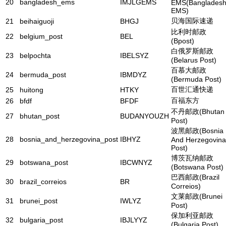
20
bangladesh_ems
IMJLGEMS
EMS(Banglades
EMS)
贝海国际速递
21
beihaiguoji
BHGJ
比利时邮政
22
belgium_post
BEL
(Bpost)
白俄罗斯邮政
23
belpochta
IBELSYZ
(Belarus Post)
百慕大邮政
24
bermuda_post
IBMDYZ
(Bermuda Post)
百世汇通快递
25
huitong
HTKY
百福东方
26
bfdf
BFDF
不丹邮政(Bhutan
27
bhutan_post
BUDANYOUZH
Post)
波黑邮政(Bosnia
28
bosnia_and_herzegovina_post
IBHYZ
And Herzegovina
Post)
博茨瓦纳邮政
29
botswana_post
IBCWNYZ
(Botswana Post)
巴西邮政(Brazil
30
brazil_correios
BR
Correios)
文莱邮政(Brunei
31
brunei_post
IWLYZ
Post)
保加利亚邮政
32
bulgaria_post
IBJLYYZ
(Bulgaria Post)