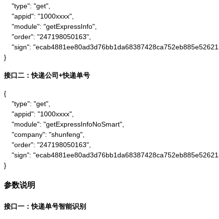
    "type": "get",

    "appid": "1000xxxx",

    "module": "getExpressInfo",

    "order": "247198050163",

    "sign": "ecab4881ee80ad3d76bb1da68387428ca752eb885e52621
}
接口二：快递公司+快递单号
{

    "type": "get",

    "appid": "1000xxxx",

    "module": "getExpressInfoNoSmart",

    "company": "shunfeng",

    "order": "247198050163",

    "sign": "ecab4881ee80ad3d76bb1da68387428ca752eb885e52621
}
参数说明
接口一：快递单号智能识别