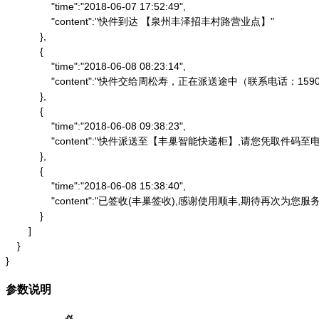
                "time":"2018-06-07 17:52:49",

                "content":"快件到达 【泉州丰泽招丰村路营业点】"

            },

            {

                "time":"2018-06-08 08:23:14",

                "content":"快件交给周松寿，正在派送途中（联系电话：1590
            },

            {

                "time":"2018-06-08 09:38:23",

                "content":"快件派送至【丰巢智能快递柜】,请
            },

            {

                "time":"2018-06-08 15:38:40",

                "content":"已签收(丰巢签收),感谢使用顺丰,期待再次为您服务"
            }

        ]

    }

}
参数说明