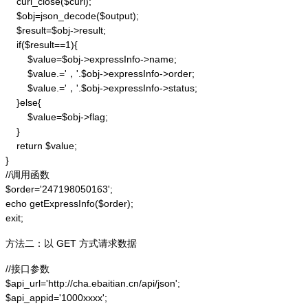
    curl_close($curl);

    $obj=json_decode($output);

    $result=$obj->result;

    if($result==1){

        $value=$obj->expressInfo->name;

        $value.='，'.$obj->expressInfo->order;

        $value.='，'.$obj->expressInfo->status;

    }else{

        $value=$obj->flag;

    }

    return $value;

}

//调用函数

$order='247198050163';

echo getExpressInfo($order);

exit;
方法二：以 GET 方式请求数据
//接口参数

$api_url='http://cha.ebaitian.cn/api/json';

$api_appid='1000xxxx';
