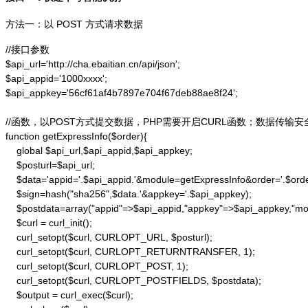
方法一：以 POST 方式请求数据
//接口参数

$api_url='http://cha.ebaitian.cn/api/json';

$api_appid='1000xxxx';

$api_appkey='56cf61af4b7897e704f67deb88ae8f24';

//函数，以POST方式提交数据，PHP需要开启CURL函数；数据传输安
function getExpressInfo($order){

    global $api_url,$api_appid,$api_appkey;

    $posturl=$api_url;

    $data='appid='.$api_appid.'&module=getExpressInfo&order='.$orde
    $sign=hash("sha256",$data.'&appkey='.$api_appkey);

    $postdata=array("appid"=>$api_appid,"appkey"=>$api_appkey,"modu
    $curl = curl_init();

    curl_setopt($curl, CURLOPT_URL, $posturl);

    curl_setopt($curl, CURLOPT_RETURNTRANSFER, 1);

    curl_setopt($curl, CURLOPT_POST, 1);

    curl_setopt($curl, CURLOPT_POSTFIELDS, $postdata);

    $output = curl_exec($curl);
