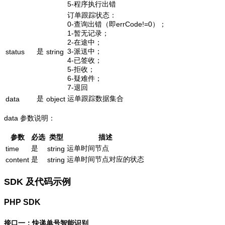
5-程序执行出错
订单跟踪状态：
0-查询出错（即errCode!=0）；
1-暂无记录；
2-在途中；
是
3-派送中；
status
string
4-已签收；
5-拒收；
6-疑难件；
7-退回
是
运单跟踪数据集合
data
object
data 参数说明：
参数
必选
类型
描述
是
运单时间节点
time
string
是
运单时间节点对应的状态
content
string
SDK 及代码示例
PHP SDK
接口一：快递单号智能识别