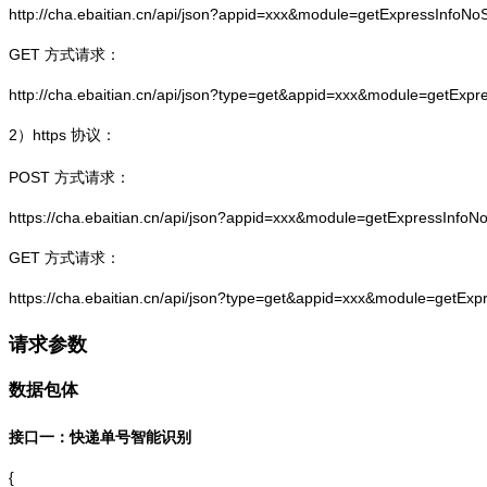
http://cha.ebaitian.cn/api/json?appid=xxx&module=getExpressInfo
GET 方式请求：
http://cha.ebaitian.cn/api/json?type=get&appid=xxx&module=getEx
2）
https
协议：
POST 方式请求：
https://cha.ebaitian.cn/api/json?appid=xxx&module=getExpressInf
GET 方式请求：
https://cha.ebaitian.cn/api/json?type=get&appid=xxx&module=getE
请求参数
数据包体
接口一：快递单号智能识别
{
