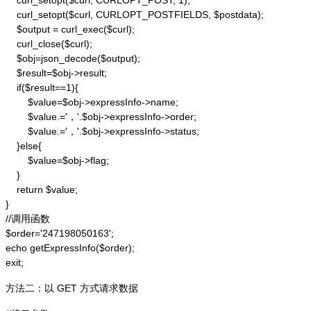
    curl_setopt($curl, CURLOPT_POST, 1);

    curl_setopt($curl, CURLOPT_POSTFIELDS, $postdata);

    $output = curl_exec($curl);

    curl_close($curl);

    $obj=json_decode($output);

    $result=$obj->result;

    if($result==1){

        $value=$obj->expressInfo->name;

        $value.='，'.$obj->expressInfo->order;

        $value.='，'.$obj->expressInfo->status;

    }else{

        $value=$obj->flag;

    }

    return $value;

}

//调用函数

$order='247198050163';

echo getExpressInfo($order);

exit;
方法二：以 GET 方式请求数据