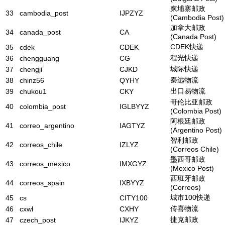
柬埔寨邮政
33
cambodia_post
IJPZYZ
(Cambodia Post)
加拿大邮政
34
canada_post
CA
(Canada Post)
CDEK快递
35
cdek
CDEK
程光快递
36
chengguang
CG
城际快递
37
chengji
CJKD
秦远物流
38
chinz56
QYHY
出口易物流
39
chukou1
CKY
哥伦比亚邮政
40
colombia_post
IGLBYYZ
(Colombia Post)
阿根廷邮政
41
correo_argentino
IAGTYZ
(Argentino Post)
智利邮政
42
correos_chile
IZLYZ
(Correos Chile)
墨西哥邮政
43
correos_mexico
IMXGYZ
(Mexico Post)
西班牙邮政
44
correos_spain
IXBYYZ
(Correos)
城市100快递
45
cs
CITY100
传喜物流
46
cxwl
CXHY
捷克邮政
47
czech_post
IJKYZ