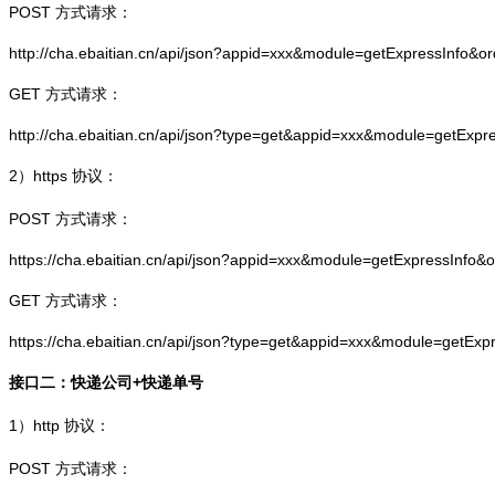
POST 方式请求：
http://cha.ebaitian.cn/api/json?appid=xxx&module=getExpressInfo&o
GET 方式请求：
http://cha.ebaitian.cn/api/json?type=get&appid=xxx&module=getExpr
2）
https
协议：
POST 方式请求：
https://cha.ebaitian.cn/api/json?appid=xxx&module=getExpressInfo&
GET 方式请求：
https://cha.ebaitian.cn/api/json?type=get&appid=xxx&module=getEx
接口二：快递公司+快递单号
1）
http
协议：
POST 方式请求：