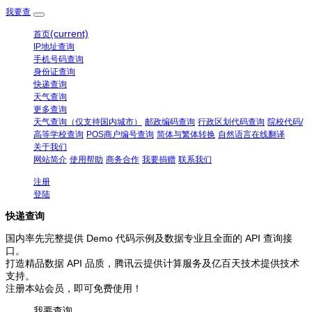
我要查
(current)
首页
IP地址查询
手机号码查询
身份证查询
快递查询
天气查询
更多查询
天气查询（仅支持国内城市）
邮政编码查询
行政区划代码查询
院校代码/
高等学校查询
POS商户编号查询
简体与繁体转换
自然语言在线翻译
关于我们
网站简介
使用帮助
商务合作
我要捐赠
联系我们
注册
登陆
快递查询
国内率先完整提供 Demo 代码示例及数据专业且全面的 API 查询接
口。
打造精品数据 API 品质，腾讯云提供计算服务及亿百天技术提供技术
支持。
注册本站会员，即可免费使用！
我要查询