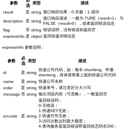
必
参数
类型
描述
选
是
接口响应结果：0-失败；1-成功
result
string
接口响应描述：一般为 TURE（result=1） 与
是
description
string
FALSE（result=0），或者返回错误信息
否
错误说明，没有错误则返回空
flag
string
是
返回快递详细信息
expressInfo
object
expressInfo 参数说明：
必
参数
类型
描述
选
快递公司代码，如：顺丰-shunfeng、申通-
是
id
string
shentong，具体请查看上面的快递公司代码
是
快递公司名称
name
string
是
快递单号，请注意区分大小写
order
string
否
输出消息内容（可忽略），一般返回空
message
string
返回错误码：
0-无错误；
1-快递KEY无效；
是
2-快递代号无效；
errcode
string
3-访问次数达到最大额度；
4-查询服务器返回错误即返回状态码非200；