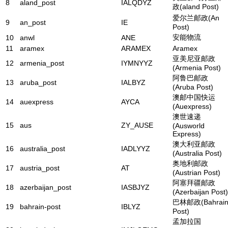
8
aland_post
IALQDYZ
政(aland Post)
爱尔兰邮政(An
9
an_post
IE
Post)
安能物流
10
anwl
ANE
11
aramex
ARAMEX
Aramex
亚美尼亚邮政
12
armenia_post
IYMNYYZ
(Armenia Post)
阿鲁巴邮政
13
aruba_post
IALBYZ
(Aruba Post)
澳邮中国快运
14
auexpress
AYCA
(Auexpress)
澳世速递
15
aus
ZY_AUSE
(Ausworld
Express)
澳大利亚邮政
16
australia_post
IADLYYZ
(Australia Post)
奥地利邮政
17
austria_post
AT
(Austrian Post)
阿塞拜疆邮政
18
azerbaijan_post
IASBJYZ
(Azerbaijan Post)
巴林邮政(Bahrai
19
bahrain-post
IBLYZ
Post)
孟加拉国