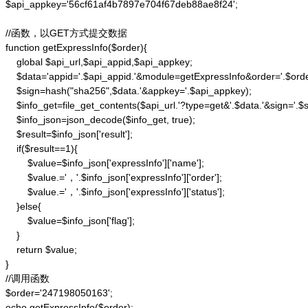
$api_appkey='56cf61af4b7897e704f67deb88ae8f24';

//函数，以GET方式提交数据

function getExpressInfo($order){

    global $api_url,$api_appid,$api_appkey;

    $data='appid='.$api_appid.'&module=getExpressInfo&order='.$orde
    $sign=hash("sha256",$data.'&appkey='.$api_appkey);

    $info_get=file_get_contents($api_url.'?type=get&'.$data.'&sign='.$si
    $info_json=json_decode($info_get, true);

    $result=$info_json['result'];

    if($result==1){

        $value=$info_json['expressInfo']['name'];

        $value.='，'.$info_json['expressInfo']['order'];

        $value.='，'.$info_json['expressInfo']['status'];

    }else{

        $value=$info_json['flag'];

    }

    return $value;

}

//调用函数

$order='247198050163';

echo getExpressInfo($order);
