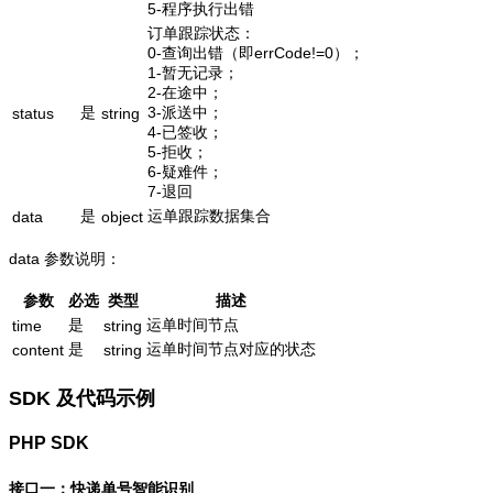
5-程序执行出错
订单跟踪状态：
0-查询出错（即errCode!=0）；
1-暂无记录；
2-在途中；
是
3-派送中；
status
string
4-已签收；
5-拒收；
6-疑难件；
7-退回
是
运单跟踪数据集合
data
object
data 参数说明：
参数
必选
类型
描述
是
运单时间节点
time
string
是
运单时间节点对应的状态
content
string
SDK 及代码示例
PHP SDK
接口一：快递单号智能识别