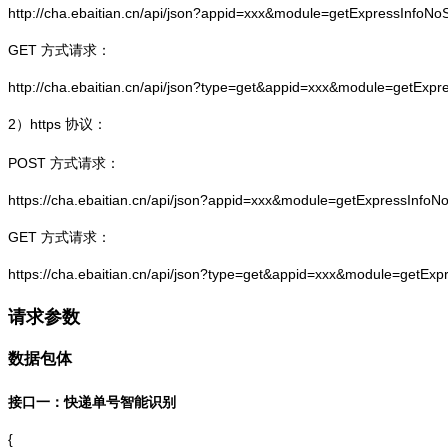
http://cha.ebaitian.cn/api/json?appid=xxx&module=getExpressInfo
GET 方式请求：
http://cha.ebaitian.cn/api/json?type=get&appid=xxx&module=getEx
2）
https
协议：
POST 方式请求：
https://cha.ebaitian.cn/api/json?appid=xxx&module=getExpressInf
GET 方式请求：
https://cha.ebaitian.cn/api/json?type=get&appid=xxx&module=getE
请求参数
数据包体
接口一：快递单号智能识别
{
