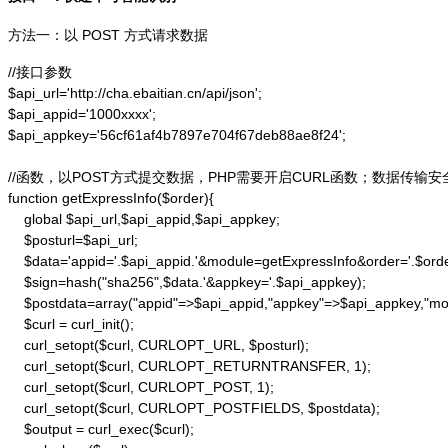
方法一：以 POST 方式请求数据
//接口参数

$api_url='http://cha.ebaitian.cn/api/json';

$api_appid='1000xxxx';

$api_appkey='56cf61af4b7897e704f67deb88ae8f24';

//函数，以POST方式提交数据，PHP需要开启CURL函数；数据传输安
function getExpressInfo($order){

    global $api_url,$api_appid,$api_appkey;

    $posturl=$api_url;

    $data='appid='.$api_appid.'&module=getExpressInfo&order='.$orde
    $sign=hash("sha256",$data.'&appkey='.$api_appkey);

    $postdata=array("appid"=>$api_appid,"appkey"=>$api_appkey,"modu
    $curl = curl_init();

    curl_setopt($curl, CURLOPT_URL, $posturl);

    curl_setopt($curl, CURLOPT_RETURNTRANSFER, 1);

    curl_setopt($curl, CURLOPT_POST, 1);

    curl_setopt($curl, CURLOPT_POSTFIELDS, $postdata);

    $output = curl_exec($curl);
