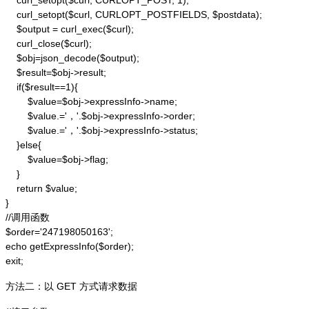
    curl_setopt($curl, CURLOPT_POST, 1);

    curl_setopt($curl, CURLOPT_POSTFIELDS, $postdata);

    $output = curl_exec($curl);

    curl_close($curl);

    $obj=json_decode($output);

    $result=$obj->result;

    if($result==1){

        $value=$obj->expressInfo->name;

        $value.='，'.$obj->expressInfo->order;

        $value.='，'.$obj->expressInfo->status;

    }else{

        $value=$obj->flag;

    }

    return $value;

}

//调用函数

$order='247198050163';

echo getExpressInfo($order);

exit;
方法二：以 GET 方式请求数据