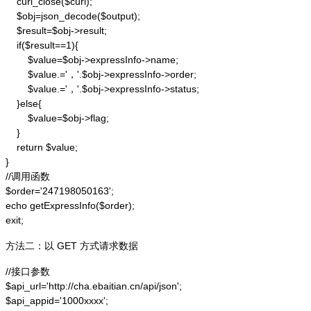
    curl_close($curl);

    $obj=json_decode($output);

    $result=$obj->result;

    if($result==1){

        $value=$obj->expressInfo->name;

        $value.='，'.$obj->expressInfo->order;

        $value.='，'.$obj->expressInfo->status;

    }else{

        $value=$obj->flag;

    }

    return $value;

}

//调用函数

$order='247198050163';

echo getExpressInfo($order);

exit;
方法二：以 GET 方式请求数据
//接口参数

$api_url='http://cha.ebaitian.cn/api/json';

$api_appid='1000xxxx';
