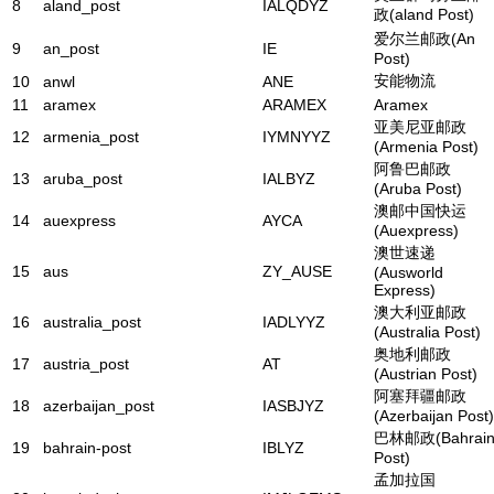
8
aland_post
IALQDYZ
政(aland Post)
爱尔兰邮政(An
9
an_post
IE
Post)
安能物流
10
anwl
ANE
11
aramex
ARAMEX
Aramex
亚美尼亚邮政
12
armenia_post
IYMNYYZ
(Armenia Post)
阿鲁巴邮政
13
aruba_post
IALBYZ
(Aruba Post)
澳邮中国快运
14
auexpress
AYCA
(Auexpress)
澳世速递
15
aus
ZY_AUSE
(Ausworld
Express)
澳大利亚邮政
16
australia_post
IADLYYZ
(Australia Post)
奥地利邮政
17
austria_post
AT
(Austrian Post)
阿塞拜疆邮政
18
azerbaijan_post
IASBJYZ
(Azerbaijan Post)
巴林邮政(Bahrai
19
bahrain-post
IBLYZ
Post)
孟加拉国