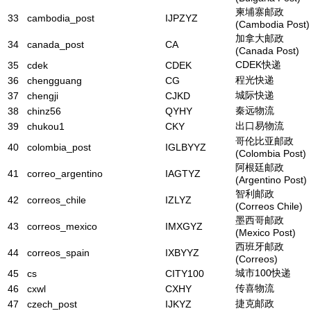
柬埔寨邮政
33
cambodia_post
IJPZYZ
(Cambodia Post)
加拿大邮政
34
canada_post
CA
(Canada Post)
CDEK快递
35
cdek
CDEK
程光快递
36
chengguang
CG
城际快递
37
chengji
CJKD
秦远物流
38
chinz56
QYHY
出口易物流
39
chukou1
CKY
哥伦比亚邮政
40
colombia_post
IGLBYYZ
(Colombia Post)
阿根廷邮政
41
correo_argentino
IAGTYZ
(Argentino Post)
智利邮政
42
correos_chile
IZLYZ
(Correos Chile)
墨西哥邮政
43
correos_mexico
IMXGYZ
(Mexico Post)
西班牙邮政
44
correos_spain
IXBYYZ
(Correos)
城市100快递
45
cs
CITY100
传喜物流
46
cxwl
CXHY
捷克邮政
47
czech_post
IJKYZ