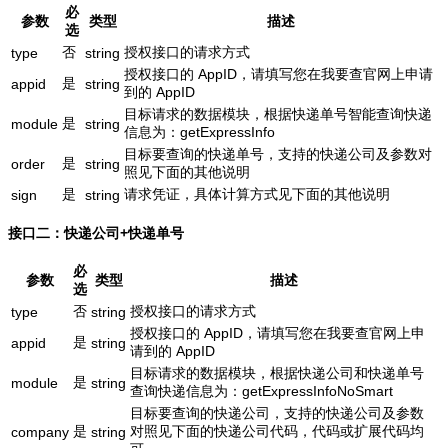
必
参数
类型
描述
选
否
授权接口的请求方式
type
string
授权接口的 AppID，请填写您在我要查官网上申请
是
appid
string
到的 AppID
目标请求的数据模块，根据快递单号智能查询快递
是
module
string
信息为：getExpressInfo
目标要查询的快递单号，支持的快递公司及参数对
是
order
string
照见下面的其他说明
是
请求凭证，具体计算方式见下面的其他说明
sign
string
接口二：快递公司+快递单号
必
参数
类型
描述
选
否
授权接口的请求方式
type
string
授权接口的 AppID，请填写您在我要查官网上申
是
appid
string
请到的 AppID
目标请求的数据模块，根据快递公司和快递单号
是
module
string
查询快递信息为：getExpressInfoNoSmart
目标要查询的快递公司，支持的快递公司及参数
是
对照见下面的快递公司代码，代码或扩展代码均
company
string