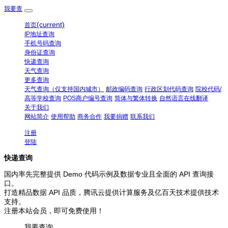
我要查
(current)
首页
IP地址查询
手机号码查询
身份证查询
快递查询
天气查询
更多查询
天气查询（仅支持国内城市）
邮政编码查询
行政区划代码查询
院校代码/
高等学校查询
POS商户编号查询
简体与繁体转换
自然语言在线翻译
关于我们
网站简介
使用帮助
商务合作
我要捐赠
联系我们
注册
登陆
快递查询
国内率先完整提供 Demo 代码示例及数据专业且全面的 API 查询接
口。
打造精品数据 API 品质，腾讯云提供计算服务及亿百天技术提供技术
支持。
注册本站会员，即可免费使用！
我要查询