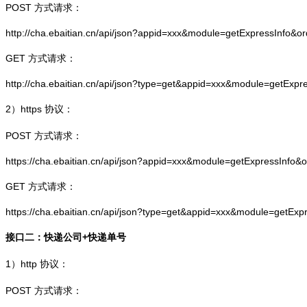
POST 方式请求：
http://cha.ebaitian.cn/api/json?appid=xxx&module=getExpressInfo&o
GET 方式请求：
http://cha.ebaitian.cn/api/json?type=get&appid=xxx&module=getExpr
2）
https
协议：
POST 方式请求：
https://cha.ebaitian.cn/api/json?appid=xxx&module=getExpressInfo&
GET 方式请求：
https://cha.ebaitian.cn/api/json?type=get&appid=xxx&module=getEx
接口二：快递公司+快递单号
1）
http
协议：
POST 方式请求：