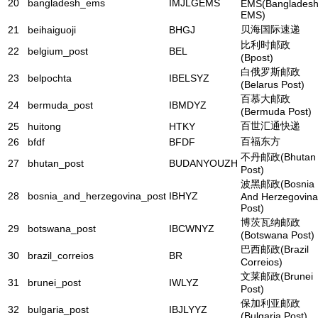
20
bangladesh_ems
IMJLGEMS
EMS(Banglades
EMS)
贝海国际速递
21
beihaiguoji
BHGJ
比利时邮政
22
belgium_post
BEL
(Bpost)
白俄罗斯邮政
23
belpochta
IBELSYZ
(Belarus Post)
百慕大邮政
24
bermuda_post
IBMDYZ
(Bermuda Post)
百世汇通快递
25
huitong
HTKY
百福东方
26
bfdf
BFDF
不丹邮政(Bhutan
27
bhutan_post
BUDANYOUZH
Post)
波黑邮政(Bosnia
28
bosnia_and_herzegovina_post
IBHYZ
And Herzegovina
Post)
博茨瓦纳邮政
29
botswana_post
IBCWNYZ
(Botswana Post)
巴西邮政(Brazil
30
brazil_correios
BR
Correios)
文莱邮政(Brunei
31
brunei_post
IWLYZ
Post)
保加利亚邮政
32
bulgaria_post
IBJLYYZ
(Bulgaria Post)