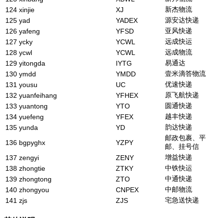
新杰物流
124
xinjie
XJ
源安达快递
125
yad
YADEX
亚风快递
126
yafeng
YFSD
远成快运
127
ycky
YCWL
远成物流
128
ycwl
YCWL
易通达
129
yitongda
IYTG
壹米滴答物流
130
ymdd
YMDD
优速快递
131
yousu
UC
原飞航快递
132
yuanfeihang
YFHEX
圆通快递
133
yuantong
YTO
越丰快递
134
yuefeng
YFEX
韵达快递
135
yunda
YD
邮政包裹、平
136
bgpyghx
YZPY
邮、挂号信
增益快递
137
zengyi
ZENY
中铁快运
138
zhongtie
ZTKY
中通快递
139
zhongtong
ZTO
中邮物流
140
zhongyou
CNPEX
宅急送快递
141
zjs
ZJS