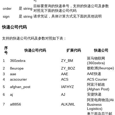
可
目标要查询的快递单号，支持的快递公司及参数
是
order
string
对照见下面的快递公司代码
是
请求凭证，具体计算方式见下面的其他说明
sign
string
快递公司代码
支持的快递公司代码及参数对照如下表：
序
快递公司代码
扩展代码
快递公司
号
斑马物联网
1
360zebra
ZY_BM
(360zebra)
败欧洲(8europe)
2
8europe
ZY_BOZ
AAE快递
3
aae
AAE
4
acscourier
ACS
ACS Courier
阿富汗邮政
5
afghan_post
IAFHYZ
(Afghan Post)
安捷快递
6
aj
AJ
阿里电商物流(Ali
7
al8856
ALKJWL
Business
Logistics)
奥兰群岛芬兰邮