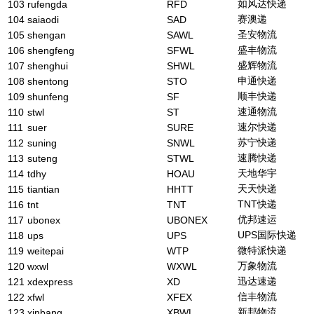
如风达快递
103
rufengda
RFD
赛澳递
104
saiaodi
SAD
圣安物流
105
shengan
SAWL
盛丰物流
106
shengfeng
SFWL
盛辉物流
107
shenghui
SHWL
申通快递
108
shentong
STO
顺丰快递
109
shunfeng
SF
速通物流
110
stwl
ST
速尔快递
111
suer
SURE
苏宁快递
112
suning
SNWL
速腾快递
113
suteng
STWL
天地华宇
114
tdhy
HOAU
天天快递
115
tiantian
HHTT
TNT快递
116
tnt
TNT
优邦速运
117
ubonex
UBONEX
UPS国际快递
118
ups
UPS
微特派快递
119
weitepai
WTP
万象物流
120
wxwl
WXWL
迅达速递
121
xdexpress
XD
信丰物流
122
xfwl
XFEX
新邦物流
123
xinbang
XBWL