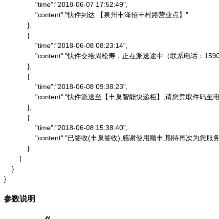
                "time":"2018-06-07 17:52:49",

                "content":"快件到达 【泉州丰泽招丰村路营业点】"

            },

            {

                "time":"2018-06-08 08:23:14",

                "content":"快件交给周松寿，正在派送途中（联系电话：1590
            },

            {

                "time":"2018-06-08 09:38:23",

                "content":"快件派送至【丰巢智能快递柜】,请
            },

            {

                "time":"2018-06-08 15:38:40",

                "content":"已签收(丰巢签收),感谢使用顺丰,期待再次为您服务"
            }

        ]

    }

}
参数说明