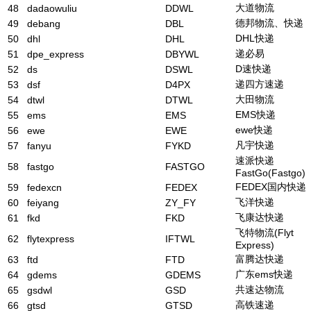
大道物流
48
dadaowuliu
DDWL
德邦物流、快递
49
debang
DBL
DHL快递
50
dhl
DHL
递必易
51
dpe_express
DBYWL
D速快递
52
ds
DSWL
递四方速递
53
dsf
D4PX
大田物流
54
dtwl
DTWL
EMS快递
55
ems
EMS
ewe快递
56
ewe
EWE
凡宇快递
57
fanyu
FYKD
速派快递
58
fastgo
FASTGO
FastGo(Fastgo)
FEDEX国内快递
59
fedexcn
FEDEX
飞洋快递
60
feiyang
ZY_FY
飞康达快递
61
fkd
FKD
飞特物流(Flyt
62
flytexpress
IFTWL
Express)
富腾达快递
63
ftd
FTD
广东ems快递
64
gdems
GDEMS
共速达物流
65
gsdwl
GSD
高铁速递
66
gtsd
GTSD