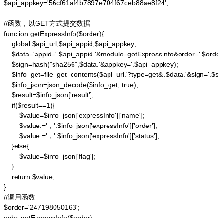
$api_appkey='56cf61af4b7897e704f67deb88ae8f24';

//函数，以GET方式提交数据

function getExpressInfo($order){

    global $api_url,$api_appid,$api_appkey;

    $data='appid='.$api_appid.'&module=getExpressInfo&order='.$orde
    $sign=hash("sha256",$data.'&appkey='.$api_appkey);

    $info_get=file_get_contents($api_url.'?type=get&'.$data.'&sign='.$si
    $info_json=json_decode($info_get, true);

    $result=$info_json['result'];

    if($result==1){

        $value=$info_json['expressInfo']['name'];

        $value.='，'.$info_json['expressInfo']['order'];

        $value.='，'.$info_json['expressInfo']['status'];

    }else{

        $value=$info_json['flag'];

    }

    return $value;

}

//调用函数

$order='247198050163';

echo getExpressInfo($order);
