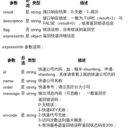
必
参数
类型
描述
选
是
接口响应结果：0-失败；1-成功
result
string
接口响应描述：一般为 TURE（result=1） 与
是
description
string
FALSE（result=0），或者返回错误信息
否
错误说明，没有错误则返回空
flag
string
是
返回快递详细信息
expressInfo
object
expressInfo 参数说明：
必
参数
类型
描述
选
快递公司代码，如：顺丰-shunfeng、申通-
是
id
string
shentong，具体请查看上面的快递公司代码
是
快递公司名称
name
string
是
快递单号，请注意区分大小写
order
string
否
输出消息内容（可忽略），一般返回空
message
string
返回错误码：
0-无错误；
1-快递KEY无效；
是
2-快递代号无效；
errcode
string
3-访问次数达到最大额度；
4-查询服务器返回错误即返回状态码非200；