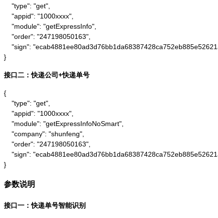
    "type": "get",

    "appid": "1000xxxx",

    "module": "getExpressInfo",

    "order": "247198050163",

    "sign": "ecab4881ee80ad3d76bb1da68387428ca752eb885e52621
}
接口二：快递公司+快递单号
{

    "type": "get",

    "appid": "1000xxxx",

    "module": "getExpressInfoNoSmart",

    "company": "shunfeng",

    "order": "247198050163",

    "sign": "ecab4881ee80ad3d76bb1da68387428ca752eb885e52621
}
参数说明
接口一：快递单号智能识别