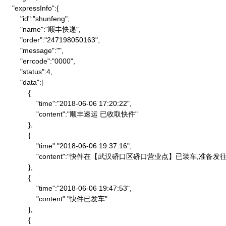
    "expressInfo":{

        "id":"shunfeng",

        "name":"顺丰快递",

        "order":"247198050163",

        "message":"",

        "errcode":"0000",

        "status":4,

        "data":[

            {

                "time":"2018-06-06 17:20:22",

                "content":"顺丰速运 已收取快件"

            },

            {

                "time":"2018-06-06 19:37:16",

                "content":"快件在【武汉硚口区硚口营业点】已装车,
            },

            {

                "time":"2018-06-06 19:47:53",

                "content":"快件已发车"

            },

            {
