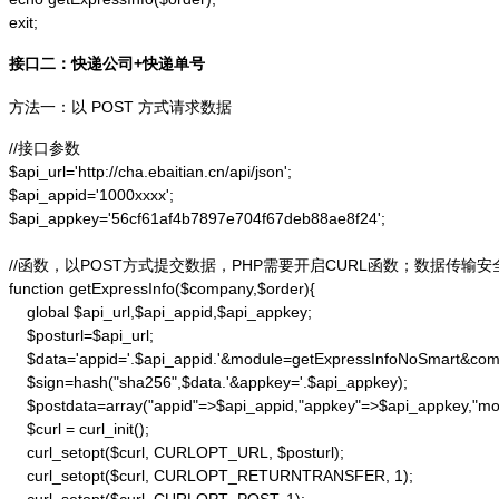
exit;
接口二：快递公司+快递单号
方法一：以 POST 方式请求数据
//接口参数

$api_url='http://cha.ebaitian.cn/api/json';

$api_appid='1000xxxx';

$api_appkey='56cf61af4b7897e704f67deb88ae8f24';

//函数，以POST方式提交数据，PHP需要开启CURL函数；数据传输安
function getExpressInfo($company,$order){

    global $api_url,$api_appid,$api_appkey;

    $posturl=$api_url;

    $data='appid='.$api_appid.'&module=getExpressInfoNoSmart&co
    $sign=hash("sha256",$data.'&appkey='.$api_appkey);

    $postdata=array("appid"=>$api_appid,"appkey"=>$api_appkey,"m
    $curl = curl_init();

    curl_setopt($curl, CURLOPT_URL, $posturl);

    curl_setopt($curl, CURLOPT_RETURNTRANSFER, 1);
