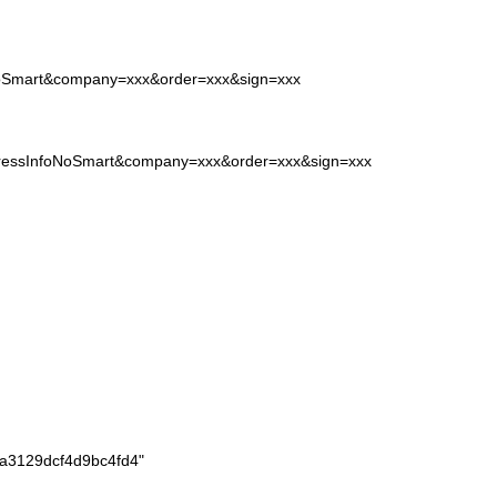
oNoSmart&company=xxx&order=xxx&sign=xxx
xpressInfoNoSmart&company=xxx&order=xxx&sign=xxx
a3129dcf4d9bc4fd4"
