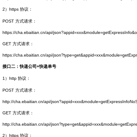
2）
https
协议：
POST 方式请求：
https://cha.ebaitian.cn/api/json?appid=xxx&module=getExpressInfo&
GET 方式请求：
https://cha.ebaitian.cn/api/json?type=get&appid=xxx&module=getEx
接口二：快递公司+快递单号
1）
http
协议：
POST 方式请求：
http://cha.ebaitian.cn/api/json?appid=xxx&module=getExpressInfo
GET 方式请求：
http://cha.ebaitian.cn/api/json?type=get&appid=xxx&module=getEx
2）
https
协议：