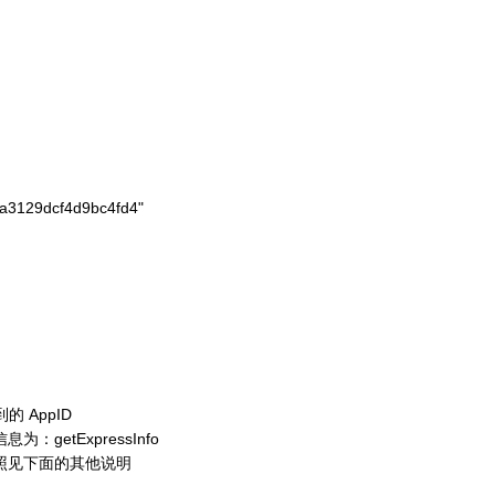
a3129dcf4d9bc4fd4"

 AppID
etExpressInfo
照见下面的其他说明