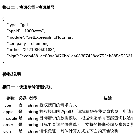
接口二：快递公司+快递单号
{

    "type": "get",

    "appid": "1000xxxx",

    "module": "getExpressInfoNoSmart",

    "company": "shunfeng",

    "order": "247198050163",

    "sign": "ecab4881ee80ad3d76bb1da68387428ca752eb885e52621
}
参数说明
接口一：快递单号智能识别
参数
必选
类型
描述
否
授权接口的请求方式
type
string
是
授权接口的 AppID，请填写您在我要查官网上申请到的
appid
string
是
目标请求的数据模块，根据快递单号智能查询快递信息为：g
module
string
是
目标要查询的快递单号，支持的快递公司及参数对
order
string
是
请求凭证，具体计算方式见下面的其他说明
sign
string