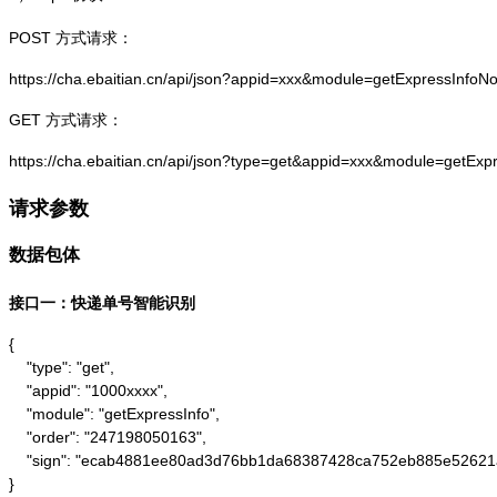
POST 方式请求：
https://cha.ebaitian.cn/api/json?appid=xxx&module=getExpressInf
GET 方式请求：
https://cha.ebaitian.cn/api/json?type=get&appid=xxx&module=getE
请求参数
数据包体
接口一：快递单号智能识别
{

    "type": "get",

    "appid": "1000xxxx",

    "module": "getExpressInfo",

    "order": "247198050163",

    "sign": "ecab4881ee80ad3d76bb1da68387428ca752eb885e52621
}