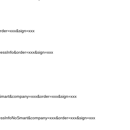
order=xxx&sign=xxx
pressInfo&order=xxx&sign=xxx
NoSmart&company=xxx&order=xxx&sign=xxx
pressInfoNoSmart&company=xxx&order=xxx&sign=xxx