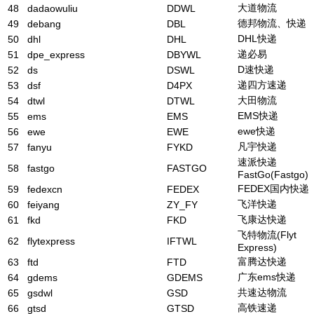
大道物流
48
dadaowuliu
DDWL
德邦物流、快递
49
debang
DBL
DHL快递
50
dhl
DHL
递必易
51
dpe_express
DBYWL
D速快递
52
ds
DSWL
递四方速递
53
dsf
D4PX
大田物流
54
dtwl
DTWL
EMS快递
55
ems
EMS
ewe快递
56
ewe
EWE
凡宇快递
57
fanyu
FYKD
速派快递
58
fastgo
FASTGO
FastGo(Fastgo)
FEDEX国内快递
59
fedexcn
FEDEX
飞洋快递
60
feiyang
ZY_FY
飞康达快递
61
fkd
FKD
飞特物流(Flyt
62
flytexpress
IFTWL
Express)
富腾达快递
63
ftd
FTD
广东ems快递
64
gdems
GDEMS
共速达物流
65
gsdwl
GSD
高铁速递
66
gtsd
GTSD