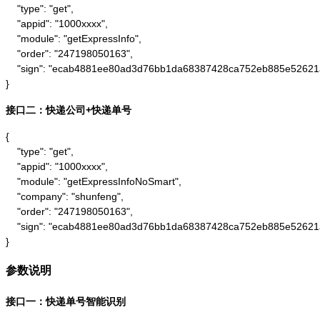
    "type": "get",

    "appid": "1000xxxx",

    "module": "getExpressInfo",

    "order": "247198050163",

    "sign": "ecab4881ee80ad3d76bb1da68387428ca752eb885e52621
}
接口二：快递公司+快递单号
{

    "type": "get",

    "appid": "1000xxxx",

    "module": "getExpressInfoNoSmart",

    "company": "shunfeng",

    "order": "247198050163",

    "sign": "ecab4881ee80ad3d76bb1da68387428ca752eb885e52621
}
参数说明
接口一：快递单号智能识别