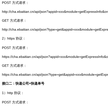
POST 方式请求：
http://cha.ebaitian.cn/api/json?appid=xxx&module=getExpressInfo&o
GET 方式请求：
http://cha.ebaitian.cn/api/json?type=get&appid=xxx&module=getExpr
2）
https
协议：
POST 方式请求：
https://cha.ebaitian.cn/api/json?appid=xxx&module=getExpressInfo&
GET 方式请求：
https://cha.ebaitian.cn/api/json?type=get&appid=xxx&module=getEx
接口二：快递公司+快递单号
1）
http
协议：
POST 方式请求：