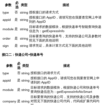
必
参数
类型
描述
选
否
授权接口的请求方式
type
string
授权接口的 AppID，请填写您在我要查官网上申请
是
appid
string
到的 AppID
目标请求的数据模块，根据快递单号智能查询快递
是
module
string
信息为：getExpressInfo
目标要查询的快递单号，支持的快递公司及参数对
是
order
string
照见下面的其他说明
是
请求凭证，具体计算方式见下面的其他说明
sign
string
接口二：快递公司+快递单号
必
参数
类型
描述
选
否
授权接口的请求方式
type
string
授权接口的 AppID，请填写您在我要查官网上申
是
appid
string
请到的 AppID
目标请求的数据模块，根据快递公司和快递单号
是
module
string
查询快递信息为：getExpressInfoNoSmart
目标要查询的快递公司，支持的快递公司及参数
是
对照见下面的快递公司代码，代码或扩展代码均
company
string