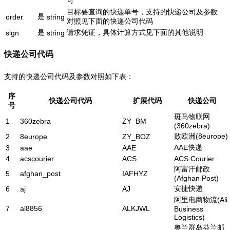
可
目标要查询的快递单号，支持的快递公司及参数
是
order
string
对照见下面的快递公司代码
是
请求凭证，具体计算方式见下面的其他说明
sign
string
快递公司代码
支持的快递公司代码及参数对照如下表：
序
快递公司代码
扩展代码
快递公司
号
斑马物联网
1
360zebra
ZY_BM
(360zebra)
败欧洲(8europe)
2
8europe
ZY_BOZ
AAE快递
3
aae
AAE
4
acscourier
ACS
ACS Courier
阿富汗邮政
5
afghan_post
IAFHYZ
(Afghan Post)
安捷快递
6
aj
AJ
阿里电商物流(Ali
7
al8856
ALKJWL
Business
Logistics)
奥兰群岛芬兰邮