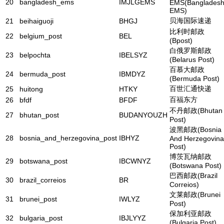
20
bangladesh_ems
IMJLGEMS
EMS(Banglades
EMS)
贝海国际速递
21
beihaiguoji
BHGJ
比利时邮政
22
belgium_post
BEL
(Bpost)
白俄罗斯邮政
23
belpochta
IBELSYZ
(Belarus Post)
百慕大邮政
24
bermuda_post
IBMDYZ
(Bermuda Post)
百世汇通快递
25
huitong
HTKY
百福东方
26
bfdf
BFDF
不丹邮政(Bhutan
27
bhutan_post
BUDANYOUZH
Post)
波黑邮政(Bosnia
28
bosnia_and_herzegovina_post
IBHYZ
And Herzegovina
Post)
博茨瓦纳邮政
29
botswana_post
IBCWNYZ
(Botswana Post)
巴西邮政(Brazil
30
brazil_correios
BR
Correios)
文莱邮政(Brunei
31
brunei_post
IWLYZ
Post)
保加利亚邮政
32
bulgaria_post
IBJLYYZ
(Bulgaria Post)