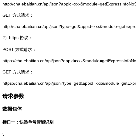
http://cha.ebaitian.cn/api/json?appid=xxx&module=getExpressInfo
GET 方式请求：
http://cha.ebaitian.cn/api/json?type=get&appid=xxx&module=getEx
2）
https
协议：
POST 方式请求：
https://cha.ebaitian.cn/api/json?appid=xxx&module=getExpressInf
GET 方式请求：
https://cha.ebaitian.cn/api/json?type=get&appid=xxx&module=getE
请求参数
数据包体
接口一：快递单号智能识别
{
