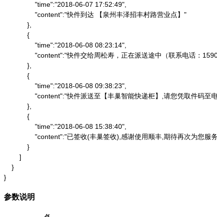
                "time":"2018-06-07 17:52:49",

                "content":"快件到达 【泉州丰泽招丰村路营业点】"

            },

            {

                "time":"2018-06-08 08:23:14",

                "content":"快件交给周松寿，正在派送途中（联系电话：1590
            },

            {

                "time":"2018-06-08 09:38:23",

                "content":"快件派送至【丰巢智能快递柜】,请
            },

            {

                "time":"2018-06-08 15:38:40",

                "content":"已签收(丰巢签收),感谢使用顺丰,期待再次为您服务"
            }

        ]

    }

}
参数说明