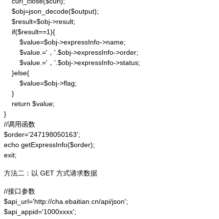
    curl_close($curl);

    $obj=json_decode($output);

    $result=$obj->result;

    if($result==1){

        $value=$obj->expressInfo->name;

        $value.='，'.$obj->expressInfo->order;

        $value.='，'.$obj->expressInfo->status;

    }else{

        $value=$obj->flag;

    }

    return $value;

}

//调用函数

$order='247198050163';

echo getExpressInfo($order);

exit;
方法二：以 GET 方式请求数据
//接口参数

$api_url='http://cha.ebaitian.cn/api/json';

$api_appid='1000xxxx';
