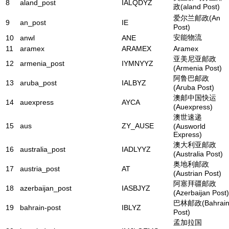
8
aland_post
IALQDYZ
政(aland Post)
爱尔兰邮政(An
9
an_post
IE
Post)
安能物流
10
anwl
ANE
11
aramex
ARAMEX
Aramex
亚美尼亚邮政
12
armenia_post
IYMNYYZ
(Armenia Post)
阿鲁巴邮政
13
aruba_post
IALBYZ
(Aruba Post)
澳邮中国快运
14
auexpress
AYCA
(Auexpress)
澳世速递
15
aus
ZY_AUSE
(Ausworld
Express)
澳大利亚邮政
16
australia_post
IADLYYZ
(Australia Post)
奥地利邮政
17
austria_post
AT
(Austrian Post)
阿塞拜疆邮政
18
azerbaijan_post
IASBJYZ
(Azerbaijan Post)
巴林邮政(Bahrai
19
bahrain-post
IBLYZ
Post)
孟加拉国