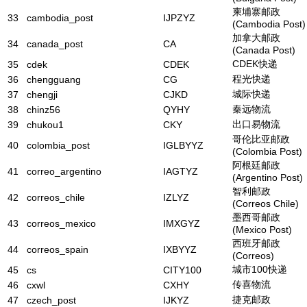
柬埔寨邮政
33
cambodia_post
IJPZYZ
(Cambodia Post)
加拿大邮政
34
canada_post
CA
(Canada Post)
CDEK快递
35
cdek
CDEK
程光快递
36
chengguang
CG
城际快递
37
chengji
CJKD
秦远物流
38
chinz56
QYHY
出口易物流
39
chukou1
CKY
哥伦比亚邮政
40
colombia_post
IGLBYYZ
(Colombia Post)
阿根廷邮政
41
correo_argentino
IAGTYZ
(Argentino Post)
智利邮政
42
correos_chile
IZLYZ
(Correos Chile)
墨西哥邮政
43
correos_mexico
IMXGYZ
(Mexico Post)
西班牙邮政
44
correos_spain
IXBYYZ
(Correos)
城市100快递
45
cs
CITY100
传喜物流
46
cxwl
CXHY
捷克邮政
47
czech_post
IJKYZ