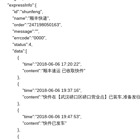
    "expressInfo":{

        "id":"shunfeng",

        "name":"顺丰快递",

        "order":"247198050163",

        "message":"",

        "errcode":"0000",

        "status":4,

        "data":[

            {

                "time":"2018-06-06 17:20:22",

                "content":"顺丰速运 已收取快件"

            },

            {

                "time":"2018-06-06 19:37:16",

                "content":"快件在【武汉硚口区硚口营业点】已装车,
            },

            {

                "time":"2018-06-06 19:47:53",

                "content":"快件已发车"

            },

            {
