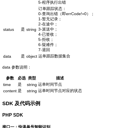
5-程序执行出错
订单跟踪状态：
0-查询出错（即errCode!=0）；
1-暂无记录；
2-在途中；
是
3-派送中；
status
string
4-已签收；
5-拒收；
6-疑难件；
7-退回
是
运单跟踪数据集合
data
object
data 参数说明：
参数
必选
类型
描述
是
运单时间节点
time
string
是
运单时间节点对应的状态
content
string
SDK 及代码示例
PHP SDK
接口一：快递单号智能识别