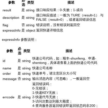
必
参数
类型
描述
选
是
接口响应结果：0-失败；1-成功
result
string
接口响应描述：一般为 TURE（result=1） 与
是
description
string
FALSE（result=0），或者返回错误信息
否
错误说明，没有错误则返回空
flag
string
是
返回快递详细信息
expressInfo
object
expressInfo 参数说明：
必
参数
类型
描述
选
快递公司代码，如：顺丰-shunfeng、申通-
是
id
string
shentong，具体请查看上面的快递公司代码
是
快递公司名称
name
string
是
快递单号，请注意区分大小写
order
string
否
输出消息内容（可忽略），一般返回空
message
string
返回错误码：
0-无错误；
1-快递KEY无效；
是
2-快递代号无效；
errcode
string
3-访问次数达到最大额度；
4-查询服务器返回错误即返回状态码非200；