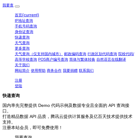
我要查
(current)
首页
IP地址查询
手机号码查询
身份证查询
快递查询
天气查询
更多查询
天气查询（仅支持国内城市）
邮政编码查询
行政区划代码查询
院校代码/
高等学校查询
POS商户编号查询
简体与繁体转换
自然语言在线翻译
关于我们
网站简介
使用帮助
商务合作
我要捐赠
联系我们
注册
登陆
快递查询
国内率先完整提供 Demo 代码示例及数据专业且全面的 API 查询接
口。
打造精品数据 API 品质，腾讯云提供计算服务及亿百天技术提供技术
支持。
注册本站会员，即可免费使用！
我要查询