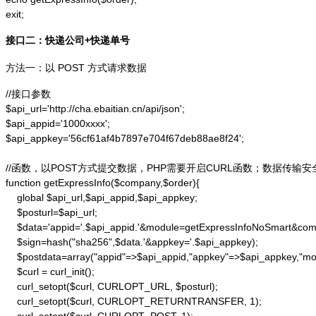
exit;
接口二：快递公司+快递单号
方法一：以 POST 方式请求数据
//接口参数

$api_url='http://cha.ebaitian.cn/api/json';

$api_appid='1000xxxx';

$api_appkey='56cf61af4b7897e704f67deb88ae8f24';

//函数，以POST方式提交数据，PHP需要开启CURL函数；数据传输安
function getExpressInfo($company,$order){

    global $api_url,$api_appid,$api_appkey;

    $posturl=$api_url;

    $data='appid='.$api_appid.'&module=getExpressInfoNoSmart&co
    $sign=hash("sha256",$data.'&appkey='.$api_appkey);

    $postdata=array("appid"=>$api_appid,"appkey"=>$api_appkey,"m
    $curl = curl_init();

    curl_setopt($curl, CURLOPT_URL, $posturl);

    curl_setopt($curl, CURLOPT_RETURNTRANSFER, 1);
