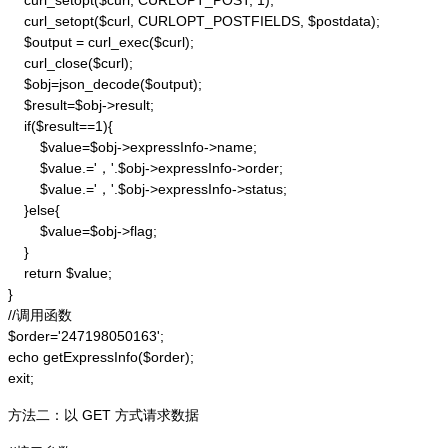
    curl_setopt($curl, CURLOPT_POST, 1);

    curl_setopt($curl, CURLOPT_POSTFIELDS, $postdata);

    $output = curl_exec($curl);

    curl_close($curl);

    $obj=json_decode($output);

    $result=$obj->result;

    if($result==1){

        $value=$obj->expressInfo->name;

        $value.='，'.$obj->expressInfo->order;

        $value.='，'.$obj->expressInfo->status;

    }else{

        $value=$obj->flag;

    }

    return $value;

}

//调用函数

$order='247198050163';

echo getExpressInfo($order);

exit;
方法二：以 GET 方式请求数据