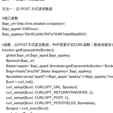
方法一：以 POST 方式请求数据
//接口参数

$api_url='http://cha.ebaitian.cn/api/json';

$api_appid='1000xxxx';

$api_appkey='56cf61af4b7897e704f67deb88ae8f24';

//函数，以POST方式提交数据，PHP需要开启CURL函数；数据传输安
function getExpressInfo($order){

    global $api_url,$api_appid,$api_appkey;

    $posturl=$api_url;

    $data='appid='.$api_appid.'&module=getExpressInfo&order='.$orde
    $sign=hash("sha256",$data.'&appkey='.$api_appkey);

    $postdata=array("appid"=>$api_appid,"appkey"=>$api_appkey,"modu
    $curl = curl_init();

    curl_setopt($curl, CURLOPT_URL, $posturl);

    curl_setopt($curl, CURLOPT_RETURNTRANSFER, 1);

    curl_setopt($curl, CURLOPT_POST, 1);

    curl_setopt($curl, CURLOPT_POSTFIELDS, $postdata);

    $output = curl_exec($curl);
