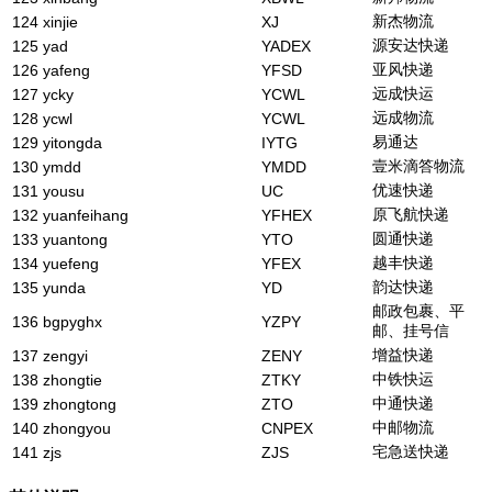
新杰物流
124
xinjie
XJ
源安达快递
125
yad
YADEX
亚风快递
126
yafeng
YFSD
远成快运
127
ycky
YCWL
远成物流
128
ycwl
YCWL
易通达
129
yitongda
IYTG
壹米滴答物流
130
ymdd
YMDD
优速快递
131
yousu
UC
原飞航快递
132
yuanfeihang
YFHEX
圆通快递
133
yuantong
YTO
越丰快递
134
yuefeng
YFEX
韵达快递
135
yunda
YD
邮政包裹、平
136
bgpyghx
YZPY
邮、挂号信
增益快递
137
zengyi
ZENY
中铁快运
138
zhongtie
ZTKY
中通快递
139
zhongtong
ZTO
中邮物流
140
zhongyou
CNPEX
宅急送快递
141
zjs
ZJS