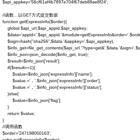
$api_appkey='56cf61af4b7897e704f67deb88ae8f24';

//函数，以GET方式提交数据

function getExpressInfo($order){

    global $api_url,$api_appid,$api_appkey;

    $data='appid='.$api_appid.'&module=getExpressInfo&order='.$orde
    $sign=hash("sha256",$data.'&appkey='.$api_appkey);

    $info_get=file_get_contents($api_url.'?type=get&'.$data.'&sign='.$si
    $info_json=json_decode($info_get, true);

    $result=$info_json['result'];

    if($result==1){

        $value=$info_json['expressInfo']['name'];

        $value.='，'.$info_json['expressInfo']['order'];

        $value.='，'.$info_json['expressInfo']['status'];

    }else{

        $value=$info_json['flag'];

    }

    return $value;

}

//调用函数

$order='247198050163';

echo getExpressInfo($order);
