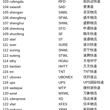
如风达快递
103
rufengda
RFD
赛澳递
104
saiaodi
SAD
圣安物流
105
shengan
SAWL
盛丰物流
106
shengfeng
SFWL
盛辉物流
107
shenghui
SHWL
申通快递
108
shentong
STO
顺丰快递
109
shunfeng
SF
速通物流
110
stwl
ST
速尔快递
111
suer
SURE
苏宁快递
112
suning
SNWL
速腾快递
113
suteng
STWL
天地华宇
114
tdhy
HOAU
天天快递
115
tiantian
HHTT
TNT快递
116
tnt
TNT
优邦速运
117
ubonex
UBONEX
UPS国际快递
118
ups
UPS
微特派快递
119
weitepai
WTP
万象物流
120
wxwl
WXWL
迅达速递
121
xdexpress
XD
信丰物流
122
xfwl
XFEX
新邦物流
123
xinbang
XBWL