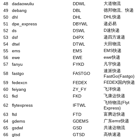
大道物流
48
dadaowuliu
DDWL
德邦物流、快递
49
debang
DBL
DHL快递
50
dhl
DHL
递必易
51
dpe_express
DBYWL
D速快递
52
ds
DSWL
递四方速递
53
dsf
D4PX
大田物流
54
dtwl
DTWL
EMS快递
55
ems
EMS
ewe快递
56
ewe
EWE
凡宇快递
57
fanyu
FYKD
速派快递
58
fastgo
FASTGO
FastGo(Fastgo)
FEDEX国内快递
59
fedexcn
FEDEX
飞洋快递
60
feiyang
ZY_FY
飞康达快递
61
fkd
FKD
飞特物流(Flyt
62
flytexpress
IFTWL
Express)
富腾达快递
63
ftd
FTD
广东ems快递
64
gdems
GDEMS
共速达物流
65
gsdwl
GSD
高铁速递
66
gtsd
GTSD