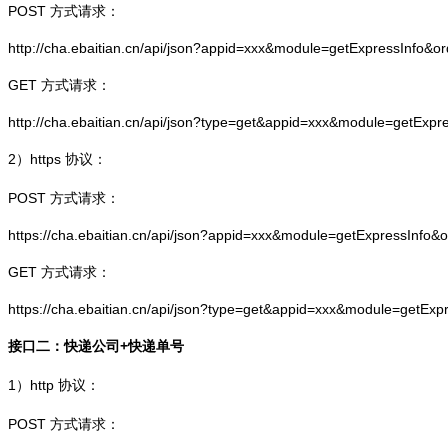
POST 方式请求：
http://cha.ebaitian.cn/api/json?appid=xxx&module=getExpressInfo&o
GET 方式请求：
http://cha.ebaitian.cn/api/json?type=get&appid=xxx&module=getExpr
2）
https
协议：
POST 方式请求：
https://cha.ebaitian.cn/api/json?appid=xxx&module=getExpressInfo&
GET 方式请求：
https://cha.ebaitian.cn/api/json?type=get&appid=xxx&module=getEx
接口二：快递公司+快递单号
1）
http
协议：
POST 方式请求：