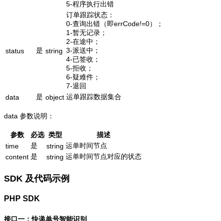
5-程序执行出错
订单跟踪状态：
0-查询出错（即errCode!=0）；
1-暂无记录；
2-在途中；
是
3-派送中；
status
string
4-已签收；
5-拒收；
6-疑难件；
7-退回
是
运单跟踪数据集合
data
object
data 参数说明：
参数
必选
类型
描述
是
运单时间节点
time
string
是
运单时间节点对应的状态
content
string
SDK 及代码示例
PHP SDK
接口一：快递单号智能识别