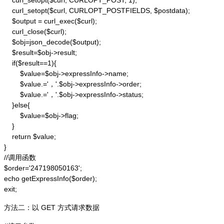
    curl_setopt($curl, CURLOPT_POST, 1);

    curl_setopt($curl, CURLOPT_POSTFIELDS, $postdata);

    $output = curl_exec($curl);

    curl_close($curl);

    $obj=json_decode($output);

    $result=$obj->result;

    if($result==1){

        $value=$obj->expressInfo->name;

        $value.='，'.$obj->expressInfo->order;

        $value.='，'.$obj->expressInfo->status;

    }else{

        $value=$obj->flag;

    }

    return $value;

}

//调用函数

$order='247198050163';

echo getExpressInfo($order);

exit;
方法二：以 GET 方式请求数据