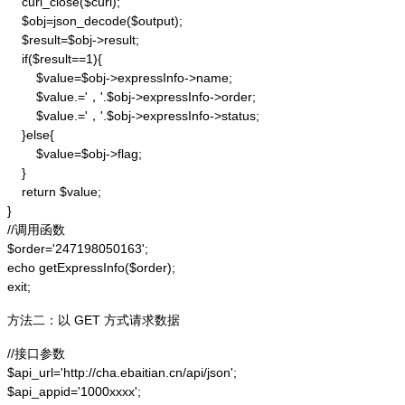
    curl_close($curl);

    $obj=json_decode($output);

    $result=$obj->result;

    if($result==1){

        $value=$obj->expressInfo->name;

        $value.='，'.$obj->expressInfo->order;

        $value.='，'.$obj->expressInfo->status;

    }else{

        $value=$obj->flag;

    }

    return $value;

}

//调用函数

$order='247198050163';

echo getExpressInfo($order);

exit;
方法二：以 GET 方式请求数据
//接口参数

$api_url='http://cha.ebaitian.cn/api/json';

$api_appid='1000xxxx';
