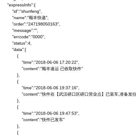
    "expressInfo":{

        "id":"shunfeng",

        "name":"顺丰快递",

        "order":"247198050163",

        "message":"",

        "errcode":"0000",

        "status":4,

        "data":[

            {

                "time":"2018-06-06 17:20:22",

                "content":"顺丰速运 已收取快件"

            },

            {

                "time":"2018-06-06 19:37:16",

                "content":"快件在【武汉硚口区硚口营业点】已装车,
            },

            {

                "time":"2018-06-06 19:47:53",

                "content":"快件已发车"

            },

            {
