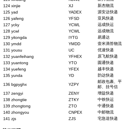
新杰物流
124
xinjie
XJ
源安达快递
125
yad
YADEX
亚风快递
126
yafeng
YFSD
远成快运
127
ycky
YCWL
远成物流
128
ycwl
YCWL
易通达
129
yitongda
IYTG
壹米滴答物流
130
ymdd
YMDD
优速快递
131
yousu
UC
原飞航快递
132
yuanfeihang
YFHEX
圆通快递
133
yuantong
YTO
越丰快递
134
yuefeng
YFEX
韵达快递
135
yunda
YD
邮政包裹、平
136
bgpyghx
YZPY
邮、挂号信
增益快递
137
zengyi
ZENY
中铁快运
138
zhongtie
ZTKY
中通快递
139
zhongtong
ZTO
中邮物流
140
zhongyou
CNPEX
宅急送快递
141
zjs
ZJS