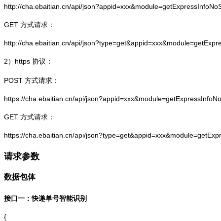
http://cha.ebaitian.cn/api/json?appid=xxx&module=getExpressInfo
GET 方式请求：
http://cha.ebaitian.cn/api/json?type=get&appid=xxx&module=getEx
2）
https
协议：
POST 方式请求：
https://cha.ebaitian.cn/api/json?appid=xxx&module=getExpressInf
GET 方式请求：
https://cha.ebaitian.cn/api/json?type=get&appid=xxx&module=getE
请求参数
数据包体
接口一：快递单号智能识别
{
