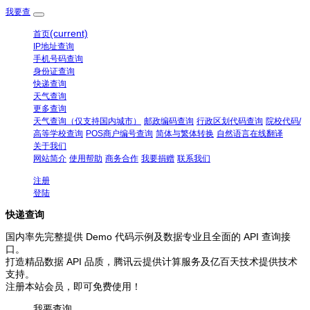
我要查
(current)
首页
IP地址查询
手机号码查询
身份证查询
快递查询
天气查询
更多查询
天气查询（仅支持国内城市）
邮政编码查询
行政区划代码查询
院校代码/
高等学校查询
POS商户编号查询
简体与繁体转换
自然语言在线翻译
关于我们
网站简介
使用帮助
商务合作
我要捐赠
联系我们
注册
登陆
快递查询
国内率先完整提供 Demo 代码示例及数据专业且全面的 API 查询接
口。
打造精品数据 API 品质，腾讯云提供计算服务及亿百天技术提供技术
支持。
注册本站会员，即可免费使用！
我要查询