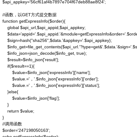
$api_appkey='56cf61af4b7897e704f67deb88ae8f24';

//函数，以GET方式提交数据

function getExpressInfo($order){

    global $api_url,$api_appid,$api_appkey;

    $data='appid='.$api_appid.'&module=getExpressInfo&order='.$orde
    $sign=hash("sha256",$data.'&appkey='.$api_appkey);

    $info_get=file_get_contents($api_url.'?type=get&'.$data.'&sign='.$si
    $info_json=json_decode($info_get, true);

    $result=$info_json['result'];

    if($result==1){

        $value=$info_json['expressInfo']['name'];

        $value.='，'.$info_json['expressInfo']['order'];

        $value.='，'.$info_json['expressInfo']['status'];

    }else{

        $value=$info_json['flag'];

    }

    return $value;

}

//调用函数

$order='247198050163';

echo getExpressInfo($order);
