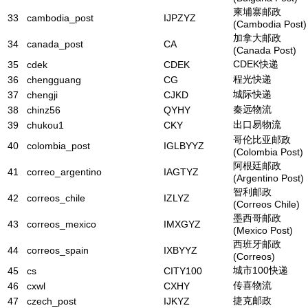
柬埔寨邮政
33
cambodia_post
IJPZYZ
(Cambodia Post)
加拿大邮政
34
canada_post
CA
(Canada Post)
CDEK快递
35
cdek
CDEK
程光快递
36
chengguang
CG
城际快递
37
chengji
CJKD
秦远物流
38
chinz56
QYHY
出口易物流
39
chukou1
CKY
哥伦比亚邮政
40
colombia_post
IGLBYYZ
(Colombia Post)
阿根廷邮政
41
correo_argentino
IAGTYZ
(Argentino Post)
智利邮政
42
correos_chile
IZLYZ
(Correos Chile)
墨西哥邮政
43
correos_mexico
IMXGYZ
(Mexico Post)
西班牙邮政
44
correos_spain
IXBYYZ
(Correos)
城市100快递
45
cs
CITY100
传喜物流
46
cxwl
CXHY
捷克邮政
47
czech_post
IJKYZ