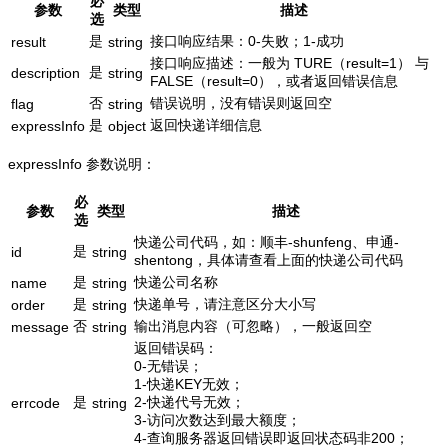
必
参数
类型
描述
选
是
接口响应结果：0-失败；1-成功
result
string
接口响应描述：一般为 TURE（result=1） 与
是
description
string
FALSE（result=0），或者返回错误信息
否
错误说明，没有错误则返回空
flag
string
是
返回快递详细信息
expressInfo
object
expressInfo 参数说明：
必
参数
类型
描述
选
快递公司代码，如：顺丰-shunfeng、申通-
是
id
string
shentong，具体请查看上面的快递公司代码
是
快递公司名称
name
string
是
快递单号，请注意区分大小写
order
string
否
输出消息内容（可忽略），一般返回空
message
string
返回错误码：
0-无错误；
1-快递KEY无效；
是
2-快递代号无效；
errcode
string
3-访问次数达到最大额度；
4-查询服务器返回错误即返回状态码非200；