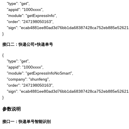
    "type": "get",

    "appid": "1000xxxx",

    "module": "getExpressInfo",

    "order": "247198050163",

    "sign": "ecab4881ee80ad3d76bb1da68387428ca752eb885e52621
}
接口二：快递公司+快递单号
{

    "type": "get",

    "appid": "1000xxxx",

    "module": "getExpressInfoNoSmart",

    "company": "shunfeng",

    "order": "247198050163",

    "sign": "ecab4881ee80ad3d76bb1da68387428ca752eb885e52621
}
参数说明
接口一：快递单号智能识别