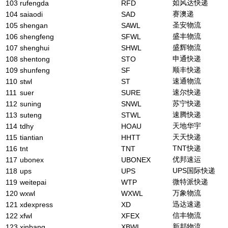
如风达快递
103
rufengda
RFD
赛澳递
104
saiaodi
SAD
圣安物流
105
shengan
SAWL
盛丰物流
106
shengfeng
SFWL
盛辉物流
107
shenghui
SHWL
申通快递
108
shentong
STO
顺丰快递
109
shunfeng
SF
速通物流
110
stwl
ST
速尔快递
111
suer
SURE
苏宁快递
112
suning
SNWL
速腾快递
113
suteng
STWL
天地华宇
114
tdhy
HOAU
天天快递
115
tiantian
HHTT
TNT快递
116
tnt
TNT
优邦速运
117
ubonex
UBONEX
UPS国际快递
118
ups
UPS
微特派快递
119
weitepai
WTP
万象物流
120
wxwl
WXWL
迅达速递
121
xdexpress
XD
信丰物流
122
xfwl
XFEX
新邦物流
123
xinbang
XBWL