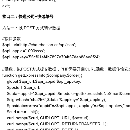
exit;
接口二：快递公司+快递单号
方法一：以 POST 方式请求数据
//接口参数

$api_url='http://cha.ebaitian.cn/api/json';

$api_appid='1000xxxx';

$api_appkey='56cf61af4b7897e704f67deb88ae8f24';

//函数，以POST方式提交数据，PHP需要开启CURL函数；数据传输安
function getExpressInfo($company,$order){

    global $api_url,$api_appid,$api_appkey;

    $posturl=$api_url;

    $data='appid='.$api_appid.'&module=getExpressInfoNoSmart&co
    $sign=hash("sha256",$data.'&appkey='.$api_appkey);

    $postdata=array("appid"=>$api_appid,"appkey"=>$api_appkey,"m
    $curl = curl_init();

    curl_setopt($curl, CURLOPT_URL, $posturl);

    curl_setopt($curl, CURLOPT_RETURNTRANSFER, 1);
