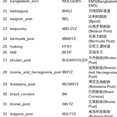
20
bangladesh_ems
IMJLGEMS
EMS(Banglades
EMS)
贝海国际速递
21
beihaiguoji
BHGJ
比利时邮政
22
belgium_post
BEL
(Bpost)
白俄罗斯邮政
23
belpochta
IBELSYZ
(Belarus Post)
百慕大邮政
24
bermuda_post
IBMDYZ
(Bermuda Post)
百世汇通快递
25
huitong
HTKY
百福东方
26
bfdf
BFDF
不丹邮政(Bhutan
27
bhutan_post
BUDANYOUZH
Post)
波黑邮政(Bosnia
28
bosnia_and_herzegovina_post
IBHYZ
And Herzegovina
Post)
博茨瓦纳邮政
29
botswana_post
IBCWNYZ
(Botswana Post)
巴西邮政(Brazil
30
brazil_correios
BR
Correios)
文莱邮政(Brunei
31
brunei_post
IWLYZ
Post)
保加利亚邮政
32
bulgaria_post
IBJLYYZ
(Bulgaria Post)