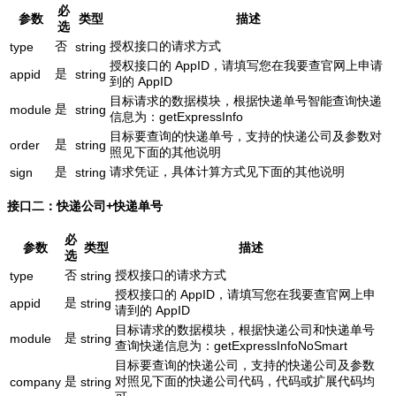
必
参数
类型
描述
选
否
授权接口的请求方式
type
string
授权接口的 AppID，请填写您在我要查官网上申请
是
appid
string
到的 AppID
目标请求的数据模块，根据快递单号智能查询快递
是
module
string
信息为：getExpressInfo
目标要查询的快递单号，支持的快递公司及参数对
是
order
string
照见下面的其他说明
是
请求凭证，具体计算方式见下面的其他说明
sign
string
接口二：快递公司+快递单号
必
参数
类型
描述
选
否
授权接口的请求方式
type
string
授权接口的 AppID，请填写您在我要查官网上申
是
appid
string
请到的 AppID
目标请求的数据模块，根据快递公司和快递单号
是
module
string
查询快递信息为：getExpressInfoNoSmart
目标要查询的快递公司，支持的快递公司及参数
是
对照见下面的快递公司代码，代码或扩展代码均
company
string