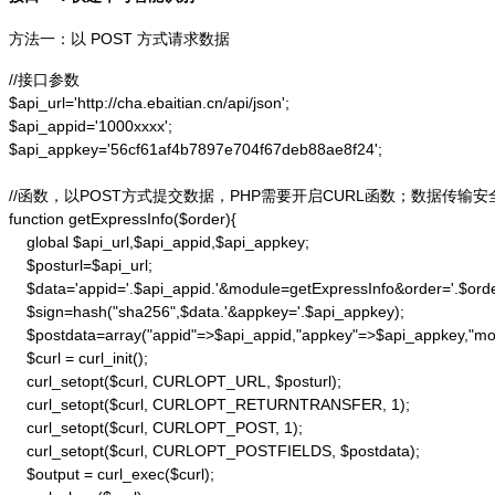
方法一：以 POST 方式请求数据
//接口参数

$api_url='http://cha.ebaitian.cn/api/json';

$api_appid='1000xxxx';

$api_appkey='56cf61af4b7897e704f67deb88ae8f24';

//函数，以POST方式提交数据，PHP需要开启CURL函数；数据传输安
function getExpressInfo($order){

    global $api_url,$api_appid,$api_appkey;

    $posturl=$api_url;

    $data='appid='.$api_appid.'&module=getExpressInfo&order='.$orde
    $sign=hash("sha256",$data.'&appkey='.$api_appkey);

    $postdata=array("appid"=>$api_appid,"appkey"=>$api_appkey,"modu
    $curl = curl_init();

    curl_setopt($curl, CURLOPT_URL, $posturl);

    curl_setopt($curl, CURLOPT_RETURNTRANSFER, 1);

    curl_setopt($curl, CURLOPT_POST, 1);

    curl_setopt($curl, CURLOPT_POSTFIELDS, $postdata);

    $output = curl_exec($curl);
