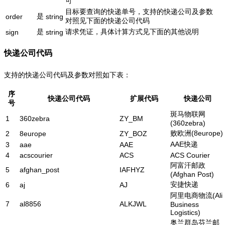
可
目标要查询的快递单号，支持的快递公司及参数
是
order
string
对照见下面的快递公司代码
是
请求凭证，具体计算方式见下面的其他说明
sign
string
快递公司代码
支持的快递公司代码及参数对照如下表：
序
快递公司代码
扩展代码
快递公司
号
斑马物联网
1
360zebra
ZY_BM
(360zebra)
败欧洲(8europe)
2
8europe
ZY_BOZ
AAE快递
3
aae
AAE
4
acscourier
ACS
ACS Courier
阿富汗邮政
5
afghan_post
IAFHYZ
(Afghan Post)
安捷快递
6
aj
AJ
阿里电商物流(Ali
7
al8856
ALKJWL
Business
Logistics)
奥兰群岛芬兰邮