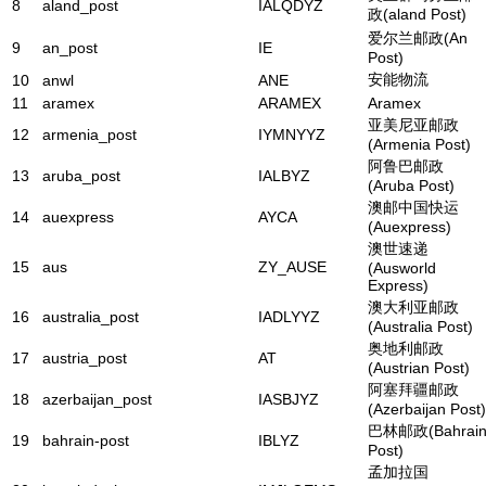
8
aland_post
IALQDYZ
政(aland Post)
爱尔兰邮政(An
9
an_post
IE
Post)
安能物流
10
anwl
ANE
11
aramex
ARAMEX
Aramex
亚美尼亚邮政
12
armenia_post
IYMNYYZ
(Armenia Post)
阿鲁巴邮政
13
aruba_post
IALBYZ
(Aruba Post)
澳邮中国快运
14
auexpress
AYCA
(Auexpress)
澳世速递
15
aus
ZY_AUSE
(Ausworld
Express)
澳大利亚邮政
16
australia_post
IADLYYZ
(Australia Post)
奥地利邮政
17
austria_post
AT
(Austrian Post)
阿塞拜疆邮政
18
azerbaijan_post
IASBJYZ
(Azerbaijan Post)
巴林邮政(Bahrai
19
bahrain-post
IBLYZ
Post)
孟加拉国