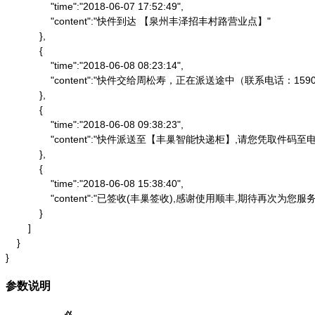
                "time":"2018-06-07 17:52:49",

                "content":"快件到达 【泉州丰泽招丰村路营业点】"

            },

            {

                "time":"2018-06-08 08:23:14",

                "content":"快件交给周松寿，正在派送途中（联系电话：1590
            },

            {

                "time":"2018-06-08 09:38:23",

                "content":"快件派送至【丰巢智能快递柜】,请
            },

            {

                "time":"2018-06-08 15:38:40",

                "content":"已签收(丰巢签收),感谢使用顺丰,期待再次为您服务"
            }

        ]

    }

}
参数说明