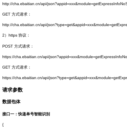
http://cha.ebaitian.cn/api/json?appid=xxx&module=getExpressInfo
GET 方式请求：
http://cha.ebaitian.cn/api/json?type=get&appid=xxx&module=getEx
2）
https
协议：
POST 方式请求：
https://cha.ebaitian.cn/api/json?appid=xxx&module=getExpressInf
GET 方式请求：
https://cha.ebaitian.cn/api/json?type=get&appid=xxx&module=getE
请求参数
数据包体
接口一：快递单号智能识别
{
