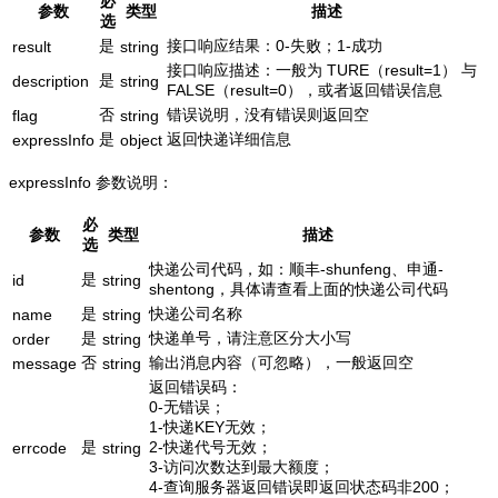
必
参数
类型
描述
选
是
接口响应结果：0-失败；1-成功
result
string
接口响应描述：一般为 TURE（result=1） 与
是
description
string
FALSE（result=0），或者返回错误信息
否
错误说明，没有错误则返回空
flag
string
是
返回快递详细信息
expressInfo
object
expressInfo 参数说明：
必
参数
类型
描述
选
快递公司代码，如：顺丰-shunfeng、申通-
是
id
string
shentong，具体请查看上面的快递公司代码
是
快递公司名称
name
string
是
快递单号，请注意区分大小写
order
string
否
输出消息内容（可忽略），一般返回空
message
string
返回错误码：
0-无错误；
1-快递KEY无效；
是
2-快递代号无效；
errcode
string
3-访问次数达到最大额度；
4-查询服务器返回错误即返回状态码非200；