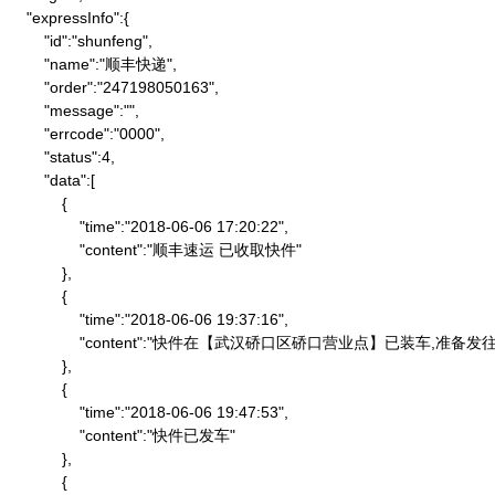
    "expressInfo":{

        "id":"shunfeng",

        "name":"顺丰快递",

        "order":"247198050163",

        "message":"",

        "errcode":"0000",

        "status":4,

        "data":[

            {

                "time":"2018-06-06 17:20:22",

                "content":"顺丰速运 已收取快件"

            },

            {

                "time":"2018-06-06 19:37:16",

                "content":"快件在【武汉硚口区硚口营业点】已装车,
            },

            {

                "time":"2018-06-06 19:47:53",

                "content":"快件已发车"

            },

            {
