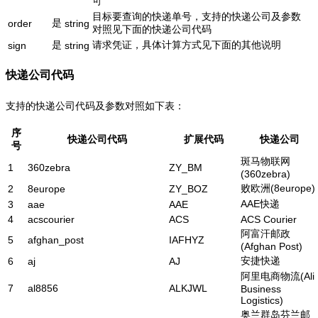
可
目标要查询的快递单号，支持的快递公司及参数
是
order
string
对照见下面的快递公司代码
是
请求凭证，具体计算方式见下面的其他说明
sign
string
快递公司代码
支持的快递公司代码及参数对照如下表：
序
快递公司代码
扩展代码
快递公司
号
斑马物联网
1
360zebra
ZY_BM
(360zebra)
败欧洲(8europe)
2
8europe
ZY_BOZ
AAE快递
3
aae
AAE
4
acscourier
ACS
ACS Courier
阿富汗邮政
5
afghan_post
IAFHYZ
(Afghan Post)
安捷快递
6
aj
AJ
阿里电商物流(Ali
7
al8856
ALKJWL
Business
Logistics)
奥兰群岛芬兰邮