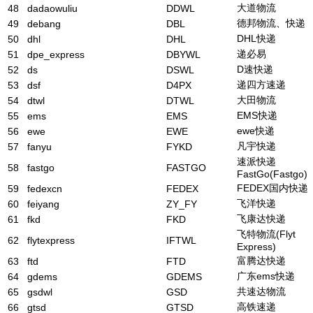
大道物流
48
dadaowuliu
DDWL
德邦物流、快递
49
debang
DBL
DHL快递
50
dhl
DHL
递必易
51
dpe_express
DBYWL
D速快递
52
ds
DSWL
递四方速递
53
dsf
D4PX
大田物流
54
dtwl
DTWL
EMS快递
55
ems
EMS
ewe快递
56
ewe
EWE
凡宇快递
57
fanyu
FYKD
速派快递
58
fastgo
FASTGO
FastGo(Fastgo)
FEDEX国内快递
59
fedexcn
FEDEX
飞洋快递
60
feiyang
ZY_FY
飞康达快递
61
fkd
FKD
飞特物流(Flyt
62
flytexpress
IFTWL
Express)
富腾达快递
63
ftd
FTD
广东ems快递
64
gdems
GDEMS
共速达物流
65
gsdwl
GSD
高铁速递
66
gtsd
GTSD