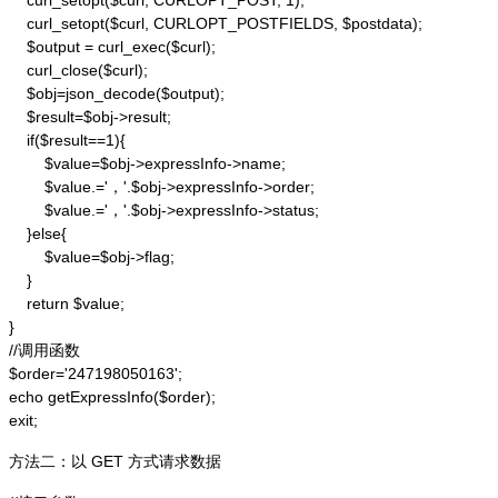
    curl_setopt($curl, CURLOPT_POST, 1);

    curl_setopt($curl, CURLOPT_POSTFIELDS, $postdata);

    $output = curl_exec($curl);

    curl_close($curl);

    $obj=json_decode($output);

    $result=$obj->result;

    if($result==1){

        $value=$obj->expressInfo->name;

        $value.='，'.$obj->expressInfo->order;

        $value.='，'.$obj->expressInfo->status;

    }else{

        $value=$obj->flag;

    }

    return $value;

}

//调用函数

$order='247198050163';

echo getExpressInfo($order);

exit;
方法二：以 GET 方式请求数据