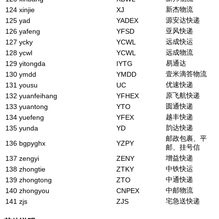
新杰物流
124
xinjie
XJ
源安达快递
125
yad
YADEX
亚风快递
126
yafeng
YFSD
远成快运
127
ycky
YCWL
远成物流
128
ycwl
YCWL
易通达
129
yitongda
IYTG
壹米滴答物流
130
ymdd
YMDD
优速快递
131
yousu
UC
原飞航快递
132
yuanfeihang
YFHEX
圆通快递
133
yuantong
YTO
越丰快递
134
yuefeng
YFEX
韵达快递
135
yunda
YD
邮政包裹、平
136
bgpyghx
YZPY
邮、挂号信
增益快递
137
zengyi
ZENY
中铁快运
138
zhongtie
ZTKY
中通快递
139
zhongtong
ZTO
中邮物流
140
zhongyou
CNPEX
宅急送快递
141
zjs
ZJS