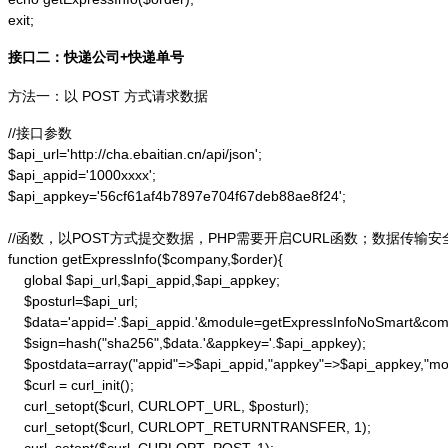
exit;
接口二：快递公司+快递单号
方法一：以 POST 方式请求数据
//接口参数

$api_url='http://cha.ebaitian.cn/api/json';

$api_appid='1000xxxx';

$api_appkey='56cf61af4b7897e704f67deb88ae8f24';

//函数，以POST方式提交数据，PHP需要开启CURL函数；数据传输安
function getExpressInfo($company,$order){

    global $api_url,$api_appid,$api_appkey;

    $posturl=$api_url;

    $data='appid='.$api_appid.'&module=getExpressInfoNoSmart&co
    $sign=hash("sha256",$data.'&appkey='.$api_appkey);

    $postdata=array("appid"=>$api_appid,"appkey"=>$api_appkey,"m
    $curl = curl_init();

    curl_setopt($curl, CURLOPT_URL, $posturl);

    curl_setopt($curl, CURLOPT_RETURNTRANSFER, 1);
