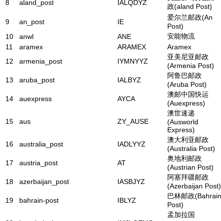
8
aland_post
IALQDYZ
政(aland Post)
爱尔兰邮政(An
9
an_post
IE
Post)
安能物流
10
anwl
ANE
11
aramex
ARAMEX
Aramex
亚美尼亚邮政
12
armenia_post
IYMNYYZ
(Armenia Post)
阿鲁巴邮政
13
aruba_post
IALBYZ
(Aruba Post)
澳邮中国快运
14
auexpress
AYCA
(Auexpress)
澳世速递
15
aus
ZY_AUSE
(Ausworld
Express)
澳大利亚邮政
16
australia_post
IADLYYZ
(Australia Post)
奥地利邮政
17
austria_post
AT
(Austrian Post)
阿塞拜疆邮政
18
azerbaijan_post
IASBJYZ
(Azerbaijan Post)
巴林邮政(Bahrai
19
bahrain-post
IBLYZ
Post)
孟加拉国