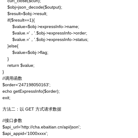
    curl_close($curl);

    $obj=json_decode($output);

    $result=$obj->result;

    if($result==1){

        $value=$obj->expressInfo->name;

        $value.='，'.$obj->expressInfo->order;

        $value.='，'.$obj->expressInfo->status;

    }else{

        $value=$obj->flag;

    }

    return $value;

}

//调用函数

$order='247198050163';

echo getExpressInfo($order);

exit;
方法二：以 GET 方式请求数据
//接口参数

$api_url='http://cha.ebaitian.cn/api/json';

$api_appid='1000xxxx';
