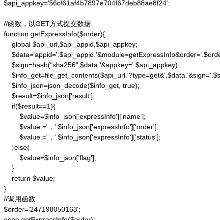
$api_appkey='56cf61af4b7897e704f67deb88ae8f24';

//函数，以GET方式提交数据

function getExpressInfo($order){

    global $api_url,$api_appid,$api_appkey;

    $data='appid='.$api_appid.'&module=getExpressInfo&order='.$orde
    $sign=hash("sha256",$data.'&appkey='.$api_appkey);

    $info_get=file_get_contents($api_url.'?type=get&'.$data.'&sign='.$si
    $info_json=json_decode($info_get, true);

    $result=$info_json['result'];

    if($result==1){

        $value=$info_json['expressInfo']['name'];

        $value.='，'.$info_json['expressInfo']['order'];

        $value.='，'.$info_json['expressInfo']['status'];

    }else{

        $value=$info_json['flag'];

    }

    return $value;

}

//调用函数

$order='247198050163';

echo getExpressInfo($order);
