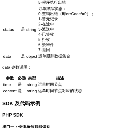
5-程序执行出错
订单跟踪状态：
0-查询出错（即errCode!=0）；
1-暂无记录；
2-在途中；
是
3-派送中；
status
string
4-已签收；
5-拒收；
6-疑难件；
7-退回
是
运单跟踪数据集合
data
object
data 参数说明：
参数
必选
类型
描述
是
运单时间节点
time
string
是
运单时间节点对应的状态
content
string
SDK 及代码示例
PHP SDK
接口一：快递单号智能识别