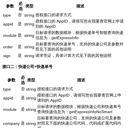
必
参数
类型
描述
选
否
授权接口的请求方式
type
string
授权接口的 AppID，请填写您在我要查官网上申请
是
appid
string
到的 AppID
目标请求的数据模块，根据快递单号智能查询快递
是
module
string
信息为：getExpressInfo
目标要查询的快递单号，支持的快递公司及参数对
是
order
string
照见下面的其他说明
是
请求凭证，具体计算方式见下面的其他说明
sign
string
接口二：快递公司+快递单号
必
参数
类型
描述
选
否
授权接口的请求方式
type
string
授权接口的 AppID，请填写您在我要查官网上申
是
appid
string
请到的 AppID
目标请求的数据模块，根据快递公司和快递单号
是
module
string
查询快递信息为：getExpressInfoNoSmart
目标要查询的快递公司，支持的快递公司及参数
是
对照见下面的快递公司代码，代码或扩展代码均
company
string