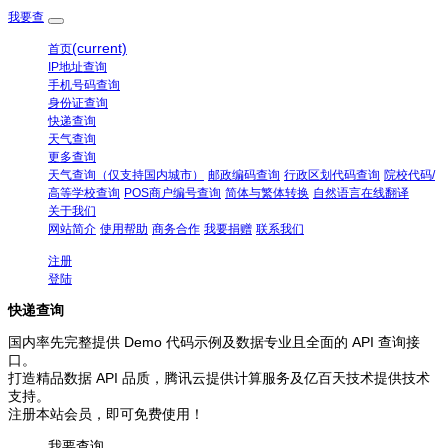
我要查
(current)
首页
IP地址查询
手机号码查询
身份证查询
快递查询
天气查询
更多查询
天气查询（仅支持国内城市）
邮政编码查询
行政区划代码查询
院校代码/
高等学校查询
POS商户编号查询
简体与繁体转换
自然语言在线翻译
关于我们
网站简介
使用帮助
商务合作
我要捐赠
联系我们
注册
登陆
快递查询
国内率先完整提供 Demo 代码示例及数据专业且全面的 API 查询接
口。
打造精品数据 API 品质，腾讯云提供计算服务及亿百天技术提供技术
支持。
注册本站会员，即可免费使用！
我要查询