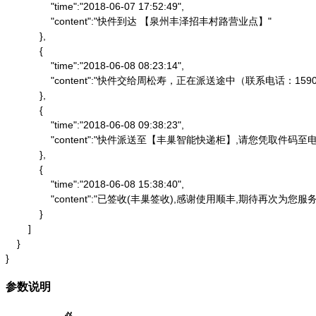
                "time":"2018-06-07 17:52:49",

                "content":"快件到达 【泉州丰泽招丰村路营业点】"

            },

            {

                "time":"2018-06-08 08:23:14",

                "content":"快件交给周松寿，正在派送途中（联系电话：1590
            },

            {

                "time":"2018-06-08 09:38:23",

                "content":"快件派送至【丰巢智能快递柜】,请
            },

            {

                "time":"2018-06-08 15:38:40",

                "content":"已签收(丰巢签收),感谢使用顺丰,期待再次为您服务"
            }

        ]

    }

}
参数说明