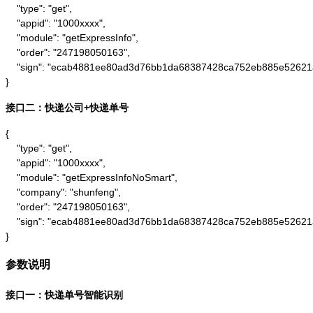
    "type": "get",

    "appid": "1000xxxx",

    "module": "getExpressInfo",

    "order": "247198050163",

    "sign": "ecab4881ee80ad3d76bb1da68387428ca752eb885e52621
}
接口二：快递公司+快递单号
{

    "type": "get",

    "appid": "1000xxxx",

    "module": "getExpressInfoNoSmart",

    "company": "shunfeng",

    "order": "247198050163",

    "sign": "ecab4881ee80ad3d76bb1da68387428ca752eb885e52621
}
参数说明
接口一：快递单号智能识别