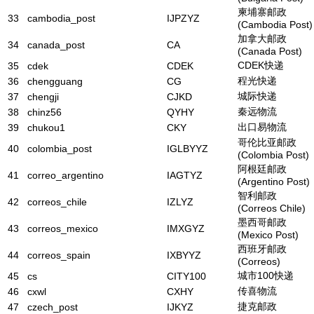
柬埔寨邮政
33
cambodia_post
IJPZYZ
(Cambodia Post)
加拿大邮政
34
canada_post
CA
(Canada Post)
CDEK快递
35
cdek
CDEK
程光快递
36
chengguang
CG
城际快递
37
chengji
CJKD
秦远物流
38
chinz56
QYHY
出口易物流
39
chukou1
CKY
哥伦比亚邮政
40
colombia_post
IGLBYYZ
(Colombia Post)
阿根廷邮政
41
correo_argentino
IAGTYZ
(Argentino Post)
智利邮政
42
correos_chile
IZLYZ
(Correos Chile)
墨西哥邮政
43
correos_mexico
IMXGYZ
(Mexico Post)
西班牙邮政
44
correos_spain
IXBYYZ
(Correos)
城市100快递
45
cs
CITY100
传喜物流
46
cxwl
CXHY
捷克邮政
47
czech_post
IJKYZ