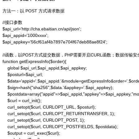
方法一：以 POST 方式请求数据
//接口参数

$api_url='http://cha.ebaitian.cn/api/json';

$api_appid='1000xxxx';

$api_appkey='56cf61af4b7897e704f67deb88ae8f24';

//函数，以POST方式提交数据，PHP需要开启CURL函数；数据传输安
function getExpressInfo($order){

    global $api_url,$api_appid,$api_appkey;

    $posturl=$api_url;

    $data='appid='.$api_appid.'&module=getExpressInfo&order='.$orde
    $sign=hash("sha256",$data.'&appkey='.$api_appkey);

    $postdata=array("appid"=>$api_appid,"appkey"=>$api_appkey,"modu
    $curl = curl_init();

    curl_setopt($curl, CURLOPT_URL, $posturl);

    curl_setopt($curl, CURLOPT_RETURNTRANSFER, 1);

    curl_setopt($curl, CURLOPT_POST, 1);

    curl_setopt($curl, CURLOPT_POSTFIELDS, $postdata);

    $output = curl_exec($curl);
