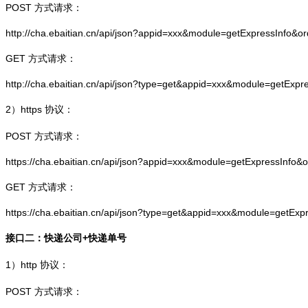
POST 方式请求：
http://cha.ebaitian.cn/api/json?appid=xxx&module=getExpressInfo&o
GET 方式请求：
http://cha.ebaitian.cn/api/json?type=get&appid=xxx&module=getExpr
2）
https
协议：
POST 方式请求：
https://cha.ebaitian.cn/api/json?appid=xxx&module=getExpressInfo&
GET 方式请求：
https://cha.ebaitian.cn/api/json?type=get&appid=xxx&module=getEx
接口二：快递公司+快递单号
1）
http
协议：
POST 方式请求：