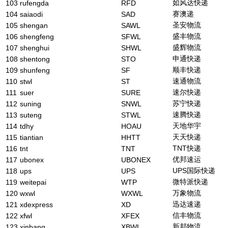
如风达快递
103
rufengda
RFD
赛澳递
104
saiaodi
SAD
圣安物流
105
shengan
SAWL
盛丰物流
106
shengfeng
SFWL
盛辉物流
107
shenghui
SHWL
申通快递
108
shentong
STO
顺丰快递
109
shunfeng
SF
速通物流
110
stwl
ST
速尔快递
111
suer
SURE
苏宁快递
112
suning
SNWL
速腾快递
113
suteng
STWL
天地华宇
114
tdhy
HOAU
天天快递
115
tiantian
HHTT
TNT快递
116
tnt
TNT
优邦速运
117
ubonex
UBONEX
UPS国际快递
118
ups
UPS
微特派快递
119
weitepai
WTP
万象物流
120
wxwl
WXWL
迅达速递
121
xdexpress
XD
信丰物流
122
xfwl
XFEX
新邦物流
123
xinbang
XBWL