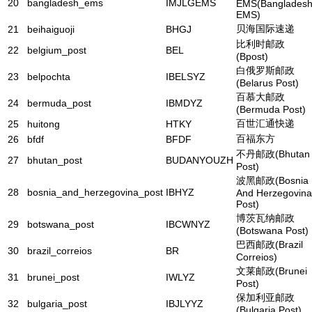
20
bangladesh_ems
IMJLGEMS
EMS(Banglades
EMS)
贝海国际速递
21
beihaiguoji
BHGJ
比利时邮政
22
belgium_post
BEL
(Bpost)
白俄罗斯邮政
23
belpochta
IBELSYZ
(Belarus Post)
百慕大邮政
24
bermuda_post
IBMDYZ
(Bermuda Post)
百世汇通快递
25
huitong
HTKY
百福东方
26
bfdf
BFDF
不丹邮政(Bhutan
27
bhutan_post
BUDANYOUZH
Post)
波黑邮政(Bosnia
28
bosnia_and_herzegovina_post
IBHYZ
And Herzegovina
Post)
博茨瓦纳邮政
29
botswana_post
IBCWNYZ
(Botswana Post)
巴西邮政(Brazil
30
brazil_correios
BR
Correios)
文莱邮政(Brunei
31
brunei_post
IWLYZ
Post)
保加利亚邮政
32
bulgaria_post
IBJLYYZ
(Bulgaria Post)