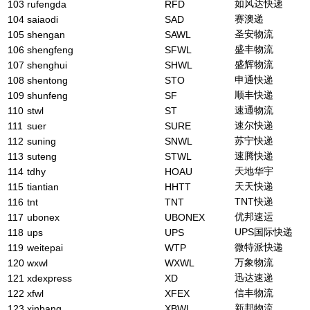
如风达快递
103
rufengda
RFD
赛澳递
104
saiaodi
SAD
圣安物流
105
shengan
SAWL
盛丰物流
106
shengfeng
SFWL
盛辉物流
107
shenghui
SHWL
申通快递
108
shentong
STO
顺丰快递
109
shunfeng
SF
速通物流
110
stwl
ST
速尔快递
111
suer
SURE
苏宁快递
112
suning
SNWL
速腾快递
113
suteng
STWL
天地华宇
114
tdhy
HOAU
天天快递
115
tiantian
HHTT
TNT快递
116
tnt
TNT
优邦速运
117
ubonex
UBONEX
UPS国际快递
118
ups
UPS
微特派快递
119
weitepai
WTP
万象物流
120
wxwl
WXWL
迅达速递
121
xdexpress
XD
信丰物流
122
xfwl
XFEX
新邦物流
123
xinbang
XBWL