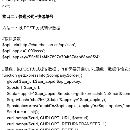
exit;
接口二：快递公司+快递单号
方法一：以 POST 方式请求数据
//接口参数

$api_url='http://cha.ebaitian.cn/api/json';

$api_appid='1000xxxx';

$api_appkey='56cf61af4b7897e704f67deb88ae8f24';

//函数，以POST方式提交数据，PHP需要开启CURL函数；数据传输安
function getExpressInfo($company,$order){

    global $api_url,$api_appid,$api_appkey;

    $posturl=$api_url;

    $data='appid='.$api_appid.'&module=getExpressInfoNoSmart&co
    $sign=hash("sha256",$data.'&appkey='.$api_appkey);

    $postdata=array("appid"=>$api_appid,"appkey"=>$api_appkey,"m
    $curl = curl_init();

    curl_setopt($curl, CURLOPT_URL, $posturl);

    curl_setopt($curl, CURLOPT_RETURNTRANSFER, 1);
