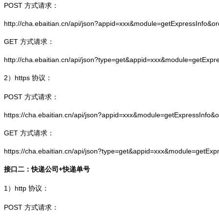
POST 方式请求：
http://cha.ebaitian.cn/api/json?appid=xxx&module=getExpressInfo&o
GET 方式请求：
http://cha.ebaitian.cn/api/json?type=get&appid=xxx&module=getExpr
2）
https
协议：
POST 方式请求：
https://cha.ebaitian.cn/api/json?appid=xxx&module=getExpressInfo&
GET 方式请求：
https://cha.ebaitian.cn/api/json?type=get&appid=xxx&module=getEx
接口二：快递公司+快递单号
1）
http
协议：
POST 方式请求：