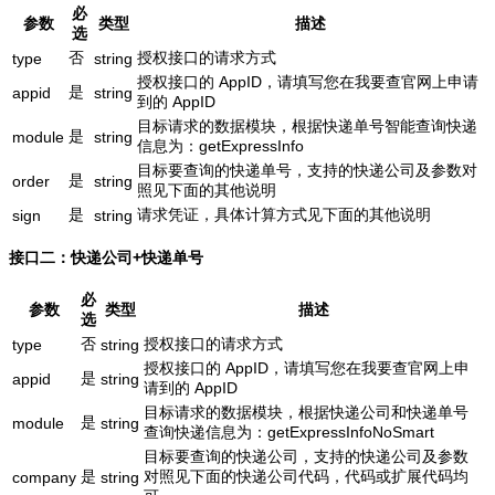
必
参数
类型
描述
选
否
授权接口的请求方式
type
string
授权接口的 AppID，请填写您在我要查官网上申请
是
appid
string
到的 AppID
目标请求的数据模块，根据快递单号智能查询快递
是
module
string
信息为：getExpressInfo
目标要查询的快递单号，支持的快递公司及参数对
是
order
string
照见下面的其他说明
是
请求凭证，具体计算方式见下面的其他说明
sign
string
接口二：快递公司+快递单号
必
参数
类型
描述
选
否
授权接口的请求方式
type
string
授权接口的 AppID，请填写您在我要查官网上申
是
appid
string
请到的 AppID
目标请求的数据模块，根据快递公司和快递单号
是
module
string
查询快递信息为：getExpressInfoNoSmart
目标要查询的快递公司，支持的快递公司及参数
是
对照见下面的快递公司代码，代码或扩展代码均
company
string