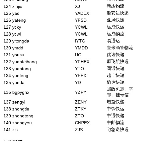
新杰物流
124
xinjie
XJ
源安达快递
125
yad
YADEX
亚风快递
126
yafeng
YFSD
远成快运
127
ycky
YCWL
远成物流
128
ycwl
YCWL
易通达
129
yitongda
IYTG
壹米滴答物流
130
ymdd
YMDD
优速快递
131
yousu
UC
原飞航快递
132
yuanfeihang
YFHEX
圆通快递
133
yuantong
YTO
越丰快递
134
yuefeng
YFEX
韵达快递
135
yunda
YD
邮政包裹、平
136
bgpyghx
YZPY
邮、挂号信
增益快递
137
zengyi
ZENY
中铁快运
138
zhongtie
ZTKY
中通快递
139
zhongtong
ZTO
中邮物流
140
zhongyou
CNPEX
宅急送快递
141
zjs
ZJS