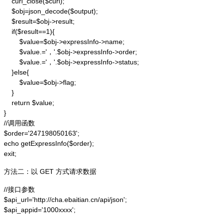
    curl_close($curl);

    $obj=json_decode($output);

    $result=$obj->result;

    if($result==1){

        $value=$obj->expressInfo->name;

        $value.='，'.$obj->expressInfo->order;

        $value.='，'.$obj->expressInfo->status;

    }else{

        $value=$obj->flag;

    }

    return $value;

}

//调用函数

$order='247198050163';

echo getExpressInfo($order);

exit;
方法二：以 GET 方式请求数据
//接口参数

$api_url='http://cha.ebaitian.cn/api/json';

$api_appid='1000xxxx';
