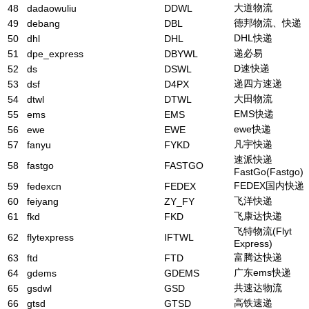
大道物流
48
dadaowuliu
DDWL
德邦物流、快递
49
debang
DBL
DHL快递
50
dhl
DHL
递必易
51
dpe_express
DBYWL
D速快递
52
ds
DSWL
递四方速递
53
dsf
D4PX
大田物流
54
dtwl
DTWL
EMS快递
55
ems
EMS
ewe快递
56
ewe
EWE
凡宇快递
57
fanyu
FYKD
速派快递
58
fastgo
FASTGO
FastGo(Fastgo)
FEDEX国内快递
59
fedexcn
FEDEX
飞洋快递
60
feiyang
ZY_FY
飞康达快递
61
fkd
FKD
飞特物流(Flyt
62
flytexpress
IFTWL
Express)
富腾达快递
63
ftd
FTD
广东ems快递
64
gdems
GDEMS
共速达物流
65
gsdwl
GSD
高铁速递
66
gtsd
GTSD