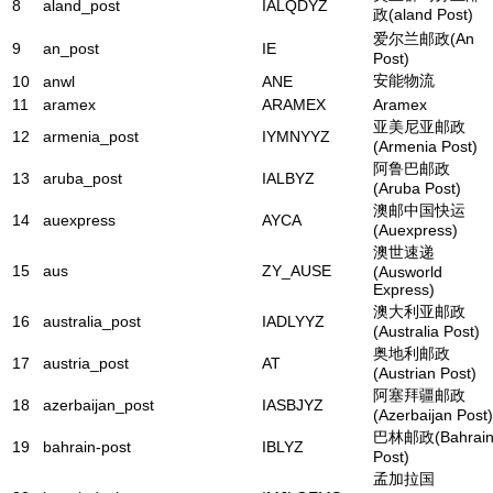
8
aland_post
IALQDYZ
政(aland Post)
爱尔兰邮政(An
9
an_post
IE
Post)
安能物流
10
anwl
ANE
11
aramex
ARAMEX
Aramex
亚美尼亚邮政
12
armenia_post
IYMNYYZ
(Armenia Post)
阿鲁巴邮政
13
aruba_post
IALBYZ
(Aruba Post)
澳邮中国快运
14
auexpress
AYCA
(Auexpress)
澳世速递
15
aus
ZY_AUSE
(Ausworld
Express)
澳大利亚邮政
16
australia_post
IADLYYZ
(Australia Post)
奥地利邮政
17
austria_post
AT
(Austrian Post)
阿塞拜疆邮政
18
azerbaijan_post
IASBJYZ
(Azerbaijan Post)
巴林邮政(Bahrai
19
bahrain-post
IBLYZ
Post)
孟加拉国