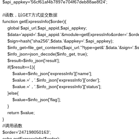
$api_appkey='56cf61af4b7897e704f67deb88ae8f24';

//函数，以GET方式提交数据

function getExpressInfo($order){

    global $api_url,$api_appid,$api_appkey;

    $data='appid='.$api_appid.'&module=getExpressInfo&order='.$orde
    $sign=hash("sha256",$data.'&appkey='.$api_appkey);

    $info_get=file_get_contents($api_url.'?type=get&'.$data.'&sign='.$si
    $info_json=json_decode($info_get, true);

    $result=$info_json['result'];

    if($result==1){

        $value=$info_json['expressInfo']['name'];

        $value.='，'.$info_json['expressInfo']['order'];

        $value.='，'.$info_json['expressInfo']['status'];

    }else{

        $value=$info_json['flag'];

    }

    return $value;

}

//调用函数

$order='247198050163';

echo getExpressInfo($order);
