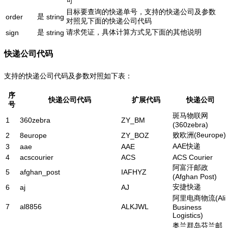
可
目标要查询的快递单号，支持的快递公司及参数
是
order
string
对照见下面的快递公司代码
是
请求凭证，具体计算方式见下面的其他说明
sign
string
快递公司代码
支持的快递公司代码及参数对照如下表：
序
快递公司代码
扩展代码
快递公司
号
斑马物联网
1
360zebra
ZY_BM
(360zebra)
败欧洲(8europe)
2
8europe
ZY_BOZ
AAE快递
3
aae
AAE
4
acscourier
ACS
ACS Courier
阿富汗邮政
5
afghan_post
IAFHYZ
(Afghan Post)
安捷快递
6
aj
AJ
阿里电商物流(Ali
7
al8856
ALKJWL
Business
Logistics)
奥兰群岛芬兰邮