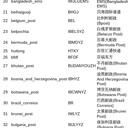
20
bangladesh_ems
IMJLGEMS
EMS(Banglades
EMS)
贝海国际速递
21
beihaiguoji
BHGJ
比利时邮政
22
belgium_post
BEL
(Bpost)
白俄罗斯邮政
23
belpochta
IBELSYZ
(Belarus Post)
百慕大邮政
24
bermuda_post
IBMDYZ
(Bermuda Post)
百世汇通快递
25
huitong
HTKY
百福东方
26
bfdf
BFDF
不丹邮政(Bhutan
27
bhutan_post
BUDANYOUZH
Post)
波黑邮政(Bosnia
28
bosnia_and_herzegovina_post
IBHYZ
And Herzegovina
Post)
博茨瓦纳邮政
29
botswana_post
IBCWNYZ
(Botswana Post)
巴西邮政(Brazil
30
brazil_correios
BR
Correios)
文莱邮政(Brunei
31
brunei_post
IWLYZ
Post)
保加利亚邮政
32
bulgaria_post
IBJLYYZ
(Bulgaria Post)