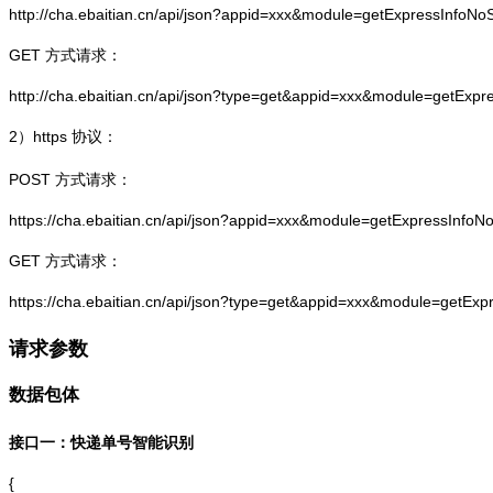
http://cha.ebaitian.cn/api/json?appid=xxx&module=getExpressInfo
GET 方式请求：
http://cha.ebaitian.cn/api/json?type=get&appid=xxx&module=getEx
2）
https
协议：
POST 方式请求：
https://cha.ebaitian.cn/api/json?appid=xxx&module=getExpressInf
GET 方式请求：
https://cha.ebaitian.cn/api/json?type=get&appid=xxx&module=getE
请求参数
数据包体
接口一：快递单号智能识别
{
