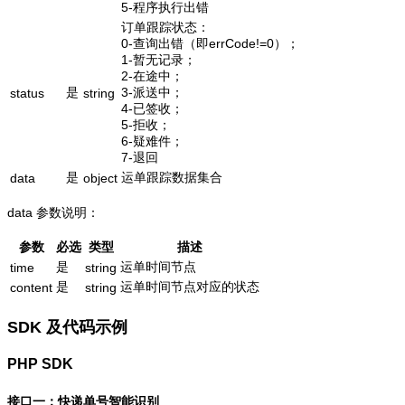
5-程序执行出错
订单跟踪状态：
0-查询出错（即errCode!=0）；
1-暂无记录；
2-在途中；
是
3-派送中；
status
string
4-已签收；
5-拒收；
6-疑难件；
7-退回
是
运单跟踪数据集合
data
object
data 参数说明：
参数
必选
类型
描述
是
运单时间节点
time
string
是
运单时间节点对应的状态
content
string
SDK 及代码示例
PHP SDK
接口一：快递单号智能识别