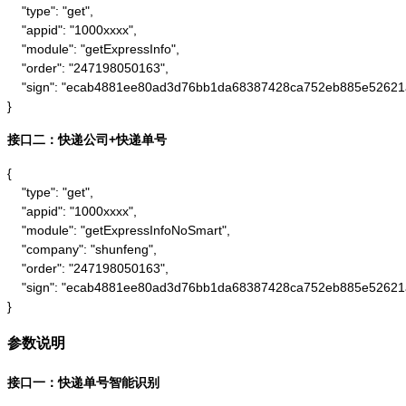
    "type": "get",

    "appid": "1000xxxx",

    "module": "getExpressInfo",

    "order": "247198050163",

    "sign": "ecab4881ee80ad3d76bb1da68387428ca752eb885e52621
}
接口二：快递公司+快递单号
{

    "type": "get",

    "appid": "1000xxxx",

    "module": "getExpressInfoNoSmart",

    "company": "shunfeng",

    "order": "247198050163",

    "sign": "ecab4881ee80ad3d76bb1da68387428ca752eb885e52621
}
参数说明
接口一：快递单号智能识别