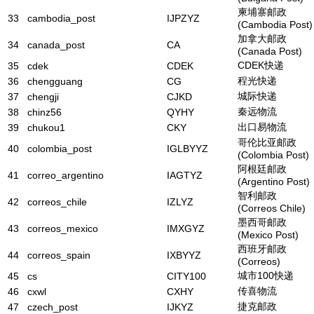
柬埔寨邮政
33
cambodia_post
IJPZYZ
(Cambodia Post)
加拿大邮政
34
canada_post
CA
(Canada Post)
CDEK快递
35
cdek
CDEK
程光快递
36
chengguang
CG
城际快递
37
chengji
CJKD
秦远物流
38
chinz56
QYHY
出口易物流
39
chukou1
CKY
哥伦比亚邮政
40
colombia_post
IGLBYYZ
(Colombia Post)
阿根廷邮政
41
correo_argentino
IAGTYZ
(Argentino Post)
智利邮政
42
correos_chile
IZLYZ
(Correos Chile)
墨西哥邮政
43
correos_mexico
IMXGYZ
(Mexico Post)
西班牙邮政
44
correos_spain
IXBYYZ
(Correos)
城市100快递
45
cs
CITY100
传喜物流
46
cxwl
CXHY
捷克邮政
47
czech_post
IJKYZ