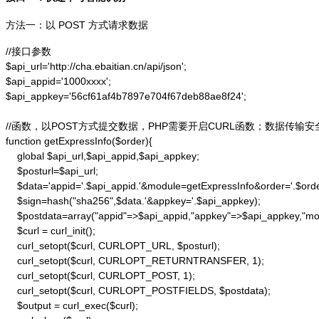
方法一：以 POST 方式请求数据
//接口参数

$api_url='http://cha.ebaitian.cn/api/json';

$api_appid='1000xxxx';

$api_appkey='56cf61af4b7897e704f67deb88ae8f24';

//函数，以POST方式提交数据，PHP需要开启CURL函数；数据传输安
function getExpressInfo($order){

    global $api_url,$api_appid,$api_appkey;

    $posturl=$api_url;

    $data='appid='.$api_appid.'&module=getExpressInfo&order='.$orde
    $sign=hash("sha256",$data.'&appkey='.$api_appkey);

    $postdata=array("appid"=>$api_appid,"appkey"=>$api_appkey,"modu
    $curl = curl_init();

    curl_setopt($curl, CURLOPT_URL, $posturl);

    curl_setopt($curl, CURLOPT_RETURNTRANSFER, 1);

    curl_setopt($curl, CURLOPT_POST, 1);

    curl_setopt($curl, CURLOPT_POSTFIELDS, $postdata);

    $output = curl_exec($curl);
