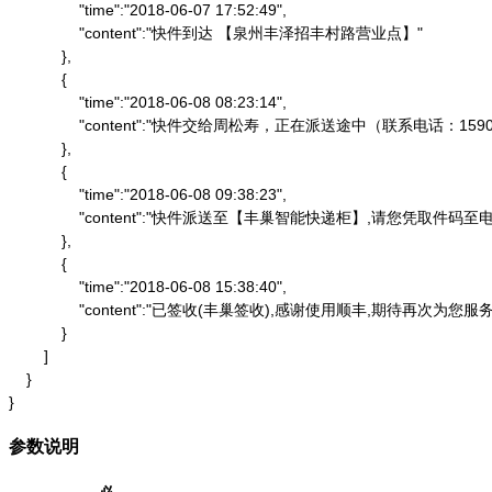
                "time":"2018-06-07 17:52:49",

                "content":"快件到达 【泉州丰泽招丰村路营业点】"

            },

            {

                "time":"2018-06-08 08:23:14",

                "content":"快件交给周松寿，正在派送途中（联系电话：1590
            },

            {

                "time":"2018-06-08 09:38:23",

                "content":"快件派送至【丰巢智能快递柜】,请
            },

            {

                "time":"2018-06-08 15:38:40",

                "content":"已签收(丰巢签收),感谢使用顺丰,期待再次为您服务"
            }

        ]

    }

}
参数说明