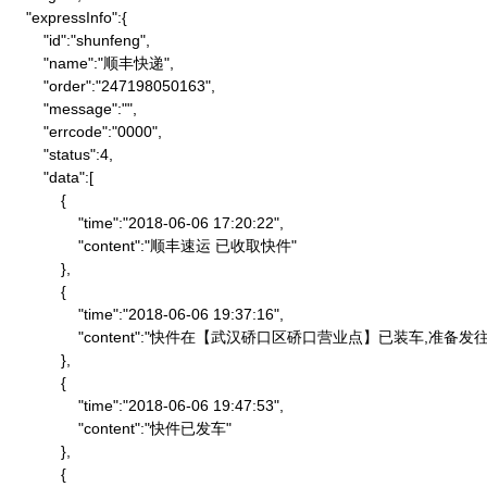
    "expressInfo":{

        "id":"shunfeng",

        "name":"顺丰快递",

        "order":"247198050163",

        "message":"",

        "errcode":"0000",

        "status":4,

        "data":[

            {

                "time":"2018-06-06 17:20:22",

                "content":"顺丰速运 已收取快件"

            },

            {

                "time":"2018-06-06 19:37:16",

                "content":"快件在【武汉硚口区硚口营业点】已装车,
            },

            {

                "time":"2018-06-06 19:47:53",

                "content":"快件已发车"

            },

            {
