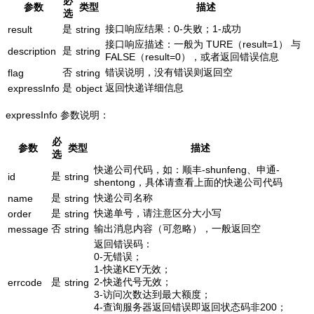
必
参数
类型
描述
选
是
接口响应结果：0-失败；1-成功
result
string
接口响应描述：一般为 TURE（result=1） 与
是
description
string
FALSE（result=0），或者返回错误信息
否
错误说明，没有错误则返回空
flag
string
是
返回快递详细信息
expressInfo
object
expressInfo 参数说明：
必
参数
类型
描述
选
快递公司代码，如：顺丰-shunfeng、申通-
是
id
string
shentong，具体请查看上面的快递公司代码
是
快递公司名称
name
string
是
快递单号，请注意区分大小写
order
string
否
输出消息内容（可忽略），一般返回空
message
string
返回错误码：
0-无错误；
1-快递KEY无效；
是
2-快递代号无效；
errcode
string
3-访问次数达到最大额度；
4-查询服务器返回错误即返回状态码非200；