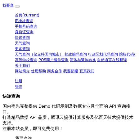
我要查
(current)
首页
IP地址查询
手机号码查询
身份证查询
快递查询
天气查询
更多查询
天气查询（仅支持国内城市）
邮政编码查询
行政区划代码查询
院校代码/
高等学校查询
POS商户编号查询
简体与繁体转换
自然语言在线翻译
关于我们
网站简介
使用帮助
商务合作
我要捐赠
联系我们
注册
登陆
快递查询
国内率先完整提供 Demo 代码示例及数据专业且全面的 API 查询接
口。
打造精品数据 API 品质，腾讯云提供计算服务及亿百天技术提供技术
支持。
注册本站会员，即可免费使用！
我要查询