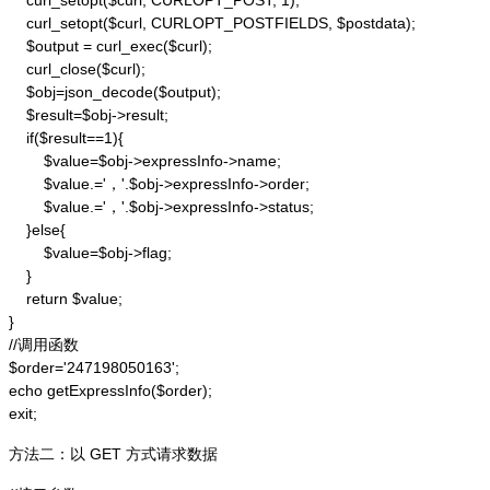
    curl_setopt($curl, CURLOPT_POST, 1);

    curl_setopt($curl, CURLOPT_POSTFIELDS, $postdata);

    $output = curl_exec($curl);

    curl_close($curl);

    $obj=json_decode($output);

    $result=$obj->result;

    if($result==1){

        $value=$obj->expressInfo->name;

        $value.='，'.$obj->expressInfo->order;

        $value.='，'.$obj->expressInfo->status;

    }else{

        $value=$obj->flag;

    }

    return $value;

}

//调用函数

$order='247198050163';

echo getExpressInfo($order);

exit;
方法二：以 GET 方式请求数据