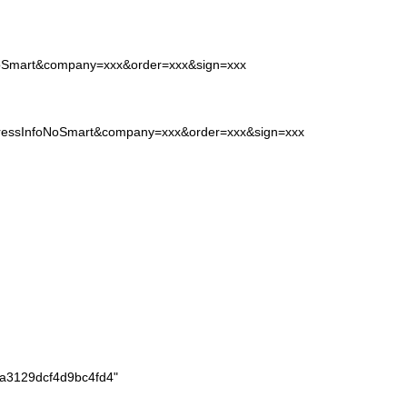
oNoSmart&company=xxx&order=xxx&sign=xxx
xpressInfoNoSmart&company=xxx&order=xxx&sign=xxx
a3129dcf4d9bc4fd4"
