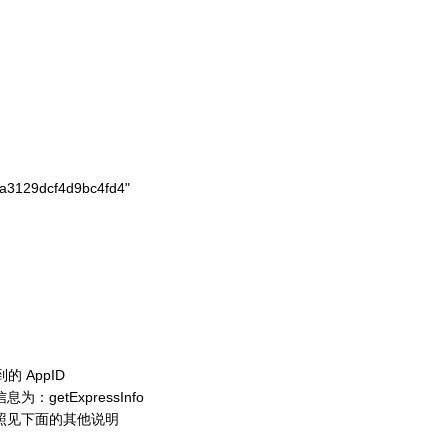
a3129dcf4d9bc4fd4"

 AppID
etExpressInfo
照见下面的其他说明