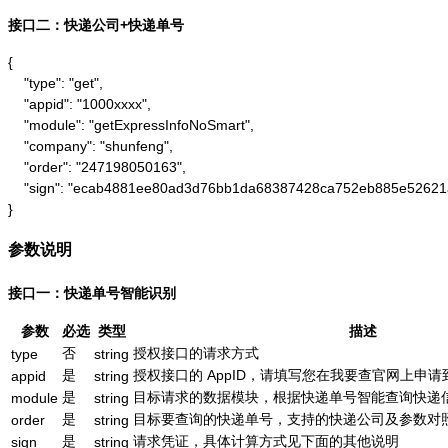
接口二：快递公司+快递单号
{

    "type": "get",

    "appid": "1000xxxx",

    "module": "getExpressInfoNoSmart",

    "company": "shunfeng",

    "order": "247198050163",

    "sign": "ecab4881ee80ad3d76bb1da68387428ca752eb885e52621
}
参数说明
接口一：快递单号智能识别
参数
必选
类型
描述
否
授权接口的请求方式
type
string
是
授权接口的 AppID，请填写您在我要查官网上申请到的
appid
string
是
目标请求的数据模块，根据快递单号智能查询快递信息为：g
module
string
是
目标要查询的快递单号，支持的快递公司及参数对
order
string
是
请求凭证，具体计算方式见下面的其他说明
sign
string