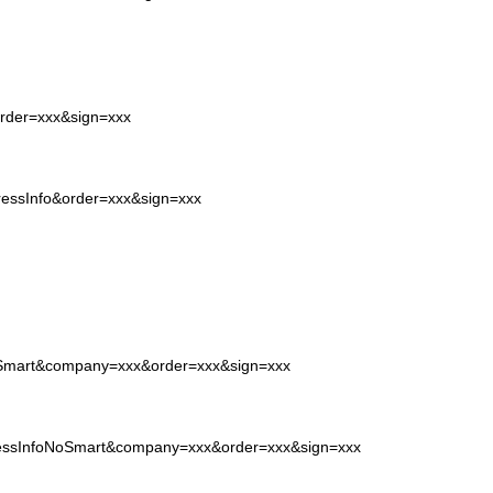
order=xxx&sign=xxx
pressInfo&order=xxx&sign=xxx
NoSmart&company=xxx&order=xxx&sign=xxx
pressInfoNoSmart&company=xxx&order=xxx&sign=xxx