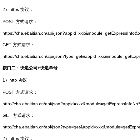
2）
https
协议：
POST 方式请求：
https://cha.ebaitian.cn/api/json?appid=xxx&module=getExpressInfo&
GET 方式请求：
https://cha.ebaitian.cn/api/json?type=get&appid=xxx&module=getEx
接口二：快递公司+快递单号
1）
http
协议：
POST 方式请求：
http://cha.ebaitian.cn/api/json?appid=xxx&module=getExpressInfo
GET 方式请求：
http://cha.ebaitian.cn/api/json?type=get&appid=xxx&module=getEx
2）
https
协议：