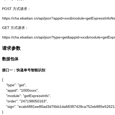
POST 方式请求：
https://cha.ebaitian.cn/api/json?appid=xxx&module=getExpressInf
GET 方式请求：
https://cha.ebaitian.cn/api/json?type=get&appid=xxx&module=getE
请求参数
数据包体
接口一：快递单号智能识别
{

    "type": "get",

    "appid": "1000xxxx",

    "module": "getExpressInfo",

    "order": "247198050163",

    "sign": "ecab4881ee80ad3d76bb1da68387428ca752eb885e52621
}