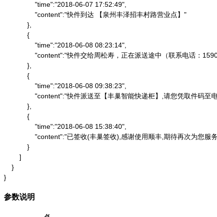
                "time":"2018-06-07 17:52:49",

                "content":"快件到达 【泉州丰泽招丰村路营业点】"

            },

            {

                "time":"2018-06-08 08:23:14",

                "content":"快件交给周松寿，正在派送途中（联系电话：1590
            },

            {

                "time":"2018-06-08 09:38:23",

                "content":"快件派送至【丰巢智能快递柜】,请
            },

            {

                "time":"2018-06-08 15:38:40",

                "content":"已签收(丰巢签收),感谢使用顺丰,期待再次为您服务"
            }

        ]

    }

}
参数说明