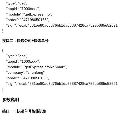
    "type": "get",

    "appid": "1000xxxx",

    "module": "getExpressInfo",

    "order": "247198050163",

    "sign": "ecab4881ee80ad3d76bb1da68387428ca752eb885e52621
}
接口二：快递公司+快递单号
{

    "type": "get",

    "appid": "1000xxxx",

    "module": "getExpressInfoNoSmart",

    "company": "shunfeng",

    "order": "247198050163",

    "sign": "ecab4881ee80ad3d76bb1da68387428ca752eb885e52621
}
参数说明
接口一：快递单号智能识别