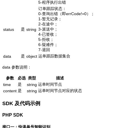
5-程序执行出错
订单跟踪状态：
0-查询出错（即errCode!=0）；
1-暂无记录；
2-在途中；
是
3-派送中；
status
string
4-已签收；
5-拒收；
6-疑难件；
7-退回
是
运单跟踪数据集合
data
object
data 参数说明：
参数
必选
类型
描述
是
运单时间节点
time
string
是
运单时间节点对应的状态
content
string
SDK 及代码示例
PHP SDK
接口一：快递单号智能识别