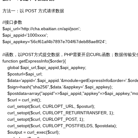
方法一：以 POST 方式请求数据
//接口参数

$api_url='http://cha.ebaitian.cn/api/json';

$api_appid='1000xxxx';

$api_appkey='56cf61af4b7897e704f67deb88ae8f24';

//函数，以POST方式提交数据，PHP需要开启CURL函数；数据传输安
function getExpressInfo($order){

    global $api_url,$api_appid,$api_appkey;

    $posturl=$api_url;

    $data='appid='.$api_appid.'&module=getExpressInfo&order='.$orde
    $sign=hash("sha256",$data.'&appkey='.$api_appkey);

    $postdata=array("appid"=>$api_appid,"appkey"=>$api_appkey,"modu
    $curl = curl_init();

    curl_setopt($curl, CURLOPT_URL, $posturl);

    curl_setopt($curl, CURLOPT_RETURNTRANSFER, 1);

    curl_setopt($curl, CURLOPT_POST, 1);

    curl_setopt($curl, CURLOPT_POSTFIELDS, $postdata);

    $output = curl_exec($curl);
