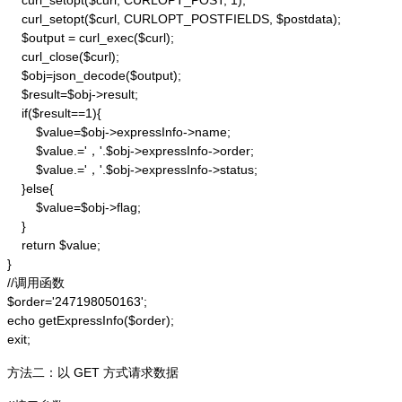
    curl_setopt($curl, CURLOPT_POST, 1);

    curl_setopt($curl, CURLOPT_POSTFIELDS, $postdata);

    $output = curl_exec($curl);

    curl_close($curl);

    $obj=json_decode($output);

    $result=$obj->result;

    if($result==1){

        $value=$obj->expressInfo->name;

        $value.='，'.$obj->expressInfo->order;

        $value.='，'.$obj->expressInfo->status;

    }else{

        $value=$obj->flag;

    }

    return $value;

}

//调用函数

$order='247198050163';

echo getExpressInfo($order);

exit;
方法二：以 GET 方式请求数据