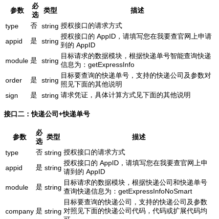
必
参数
类型
描述
选
否
授权接口的请求方式
type
string
授权接口的 AppID，请填写您在我要查官网上申请
是
appid
string
到的 AppID
目标请求的数据模块，根据快递单号智能查询快递
是
module
string
信息为：getExpressInfo
目标要查询的快递单号，支持的快递公司及参数对
是
order
string
照见下面的其他说明
是
请求凭证，具体计算方式见下面的其他说明
sign
string
接口二：快递公司+快递单号
必
参数
类型
描述
选
否
授权接口的请求方式
type
string
授权接口的 AppID，请填写您在我要查官网上申
是
appid
string
请到的 AppID
目标请求的数据模块，根据快递公司和快递单号
是
module
string
查询快递信息为：getExpressInfoNoSmart
目标要查询的快递公司，支持的快递公司及参数
是
对照见下面的快递公司代码，代码或扩展代码均
company
string