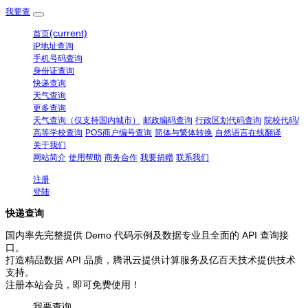
我要查
(current)
首页
IP地址查询
手机号码查询
身份证查询
快递查询
天气查询
更多查询
天气查询（仅支持国内城市）
邮政编码查询
行政区划代码查询
院校代码/
高等学校查询
POS商户编号查询
简体与繁体转换
自然语言在线翻译
关于我们
网站简介
使用帮助
商务合作
我要捐赠
联系我们
注册
登陆
快递查询
国内率先完整提供 Demo 代码示例及数据专业且全面的 API 查询接
口。
打造精品数据 API 品质，腾讯云提供计算服务及亿百天技术提供技术
支持。
注册本站会员，即可免费使用！
我要查询