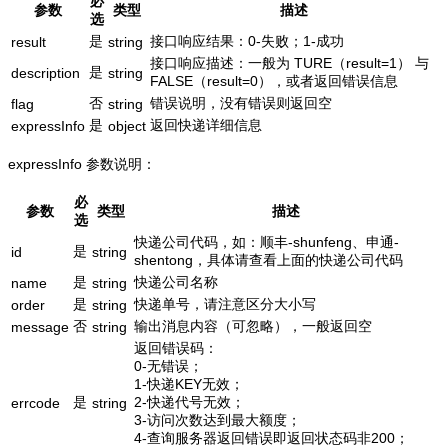
必
参数
类型
描述
选
是
接口响应结果：0-失败；1-成功
result
string
接口响应描述：一般为 TURE（result=1） 与
是
description
string
FALSE（result=0），或者返回错误信息
否
错误说明，没有错误则返回空
flag
string
是
返回快递详细信息
expressInfo
object
expressInfo 参数说明：
必
参数
类型
描述
选
快递公司代码，如：顺丰-shunfeng、申通-
是
id
string
shentong，具体请查看上面的快递公司代码
是
快递公司名称
name
string
是
快递单号，请注意区分大小写
order
string
否
输出消息内容（可忽略），一般返回空
message
string
返回错误码：
0-无错误；
1-快递KEY无效；
是
2-快递代号无效；
errcode
string
3-访问次数达到最大额度；
4-查询服务器返回错误即返回状态码非200；