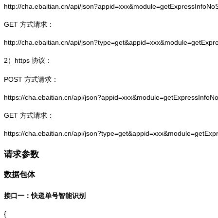
http://cha.ebaitian.cn/api/json?appid=xxx&module=getExpressInfo
GET 方式请求：
http://cha.ebaitian.cn/api/json?type=get&appid=xxx&module=getEx
2）
https
协议：
POST 方式请求：
https://cha.ebaitian.cn/api/json?appid=xxx&module=getExpressInf
GET 方式请求：
https://cha.ebaitian.cn/api/json?type=get&appid=xxx&module=getE
请求参数
数据包体
接口一：快递单号智能识别
{
