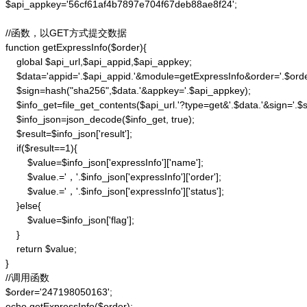
$api_appkey='56cf61af4b7897e704f67deb88ae8f24';

//函数，以GET方式提交数据

function getExpressInfo($order){

    global $api_url,$api_appid,$api_appkey;

    $data='appid='.$api_appid.'&module=getExpressInfo&order='.$orde
    $sign=hash("sha256",$data.'&appkey='.$api_appkey);

    $info_get=file_get_contents($api_url.'?type=get&'.$data.'&sign='.$si
    $info_json=json_decode($info_get, true);

    $result=$info_json['result'];

    if($result==1){

        $value=$info_json['expressInfo']['name'];

        $value.='，'.$info_json['expressInfo']['order'];

        $value.='，'.$info_json['expressInfo']['status'];

    }else{

        $value=$info_json['flag'];

    }

    return $value;

}

//调用函数

$order='247198050163';

echo getExpressInfo($order);
