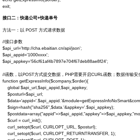
exit;
接口二：快递公司+快递单号
方法一：以 POST 方式请求数据
//接口参数

$api_url='http://cha.ebaitian.cn/api/json';

$api_appid='1000xxxx';

$api_appkey='56cf61af4b7897e704f67deb88ae8f24';

//函数，以POST方式提交数据，PHP需要开启CURL函数；数据传输安
function getExpressInfo($company,$order){

    global $api_url,$api_appid,$api_appkey;

    $posturl=$api_url;

    $data='appid='.$api_appid.'&module=getExpressInfoNoSmart&co
    $sign=hash("sha256",$data.'&appkey='.$api_appkey);

    $postdata=array("appid"=>$api_appid,"appkey"=>$api_appkey,"m
    $curl = curl_init();

    curl_setopt($curl, CURLOPT_URL, $posturl);

    curl_setopt($curl, CURLOPT_RETURNTRANSFER, 1);
