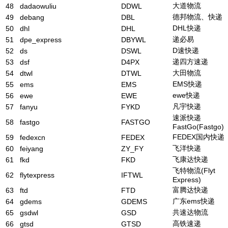
大道物流
48
dadaowuliu
DDWL
德邦物流、快递
49
debang
DBL
DHL快递
50
dhl
DHL
递必易
51
dpe_express
DBYWL
D速快递
52
ds
DSWL
递四方速递
53
dsf
D4PX
大田物流
54
dtwl
DTWL
EMS快递
55
ems
EMS
ewe快递
56
ewe
EWE
凡宇快递
57
fanyu
FYKD
速派快递
58
fastgo
FASTGO
FastGo(Fastgo)
FEDEX国内快递
59
fedexcn
FEDEX
飞洋快递
60
feiyang
ZY_FY
飞康达快递
61
fkd
FKD
飞特物流(Flyt
62
flytexpress
IFTWL
Express)
富腾达快递
63
ftd
FTD
广东ems快递
64
gdems
GDEMS
共速达物流
65
gsdwl
GSD
高铁速递
66
gtsd
GTSD