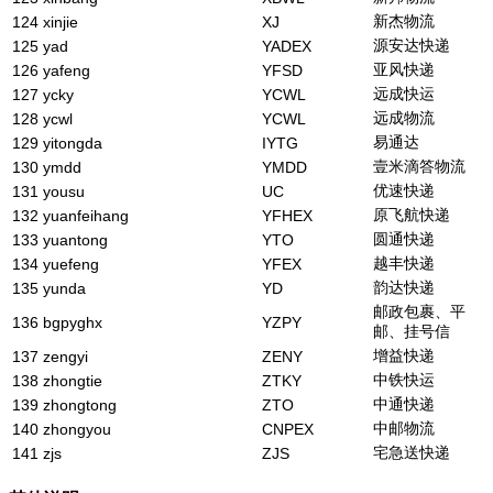
新杰物流
124
xinjie
XJ
源安达快递
125
yad
YADEX
亚风快递
126
yafeng
YFSD
远成快运
127
ycky
YCWL
远成物流
128
ycwl
YCWL
易通达
129
yitongda
IYTG
壹米滴答物流
130
ymdd
YMDD
优速快递
131
yousu
UC
原飞航快递
132
yuanfeihang
YFHEX
圆通快递
133
yuantong
YTO
越丰快递
134
yuefeng
YFEX
韵达快递
135
yunda
YD
邮政包裹、平
136
bgpyghx
YZPY
邮、挂号信
增益快递
137
zengyi
ZENY
中铁快运
138
zhongtie
ZTKY
中通快递
139
zhongtong
ZTO
中邮物流
140
zhongyou
CNPEX
宅急送快递
141
zjs
ZJS