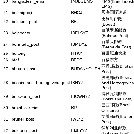
20
bangladesh_ems
IMJLGEMS
EMS(Banglades
EMS)
贝海国际速递
21
beihaiguoji
BHGJ
比利时邮政
22
belgium_post
BEL
(Bpost)
白俄罗斯邮政
23
belpochta
IBELSYZ
(Belarus Post)
百慕大邮政
24
bermuda_post
IBMDYZ
(Bermuda Post)
百世汇通快递
25
huitong
HTKY
百福东方
26
bfdf
BFDF
不丹邮政(Bhutan
27
bhutan_post
BUDANYOUZH
Post)
波黑邮政(Bosnia
28
bosnia_and_herzegovina_post
IBHYZ
And Herzegovina
Post)
博茨瓦纳邮政
29
botswana_post
IBCWNYZ
(Botswana Post)
巴西邮政(Brazil
30
brazil_correios
BR
Correios)
文莱邮政(Brunei
31
brunei_post
IWLYZ
Post)
保加利亚邮政
32
bulgaria_post
IBJLYYZ
(Bulgaria Post)