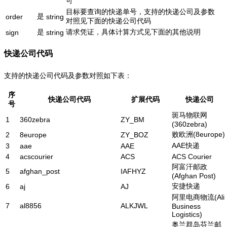
可
目标要查询的快递单号，支持的快递公司及参数
是
order
string
对照见下面的快递公司代码
是
请求凭证，具体计算方式见下面的其他说明
sign
string
快递公司代码
支持的快递公司代码及参数对照如下表：
序
快递公司代码
扩展代码
快递公司
号
斑马物联网
1
360zebra
ZY_BM
(360zebra)
败欧洲(8europe)
2
8europe
ZY_BOZ
AAE快递
3
aae
AAE
4
acscourier
ACS
ACS Courier
阿富汗邮政
5
afghan_post
IAFHYZ
(Afghan Post)
安捷快递
6
aj
AJ
阿里电商物流(Ali
7
al8856
ALKJWL
Business
Logistics)
奥兰群岛芬兰邮