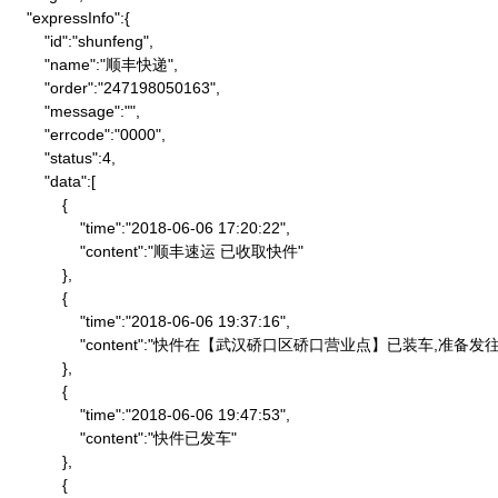
    "expressInfo":{

        "id":"shunfeng",

        "name":"顺丰快递",

        "order":"247198050163",

        "message":"",

        "errcode":"0000",

        "status":4,

        "data":[

            {

                "time":"2018-06-06 17:20:22",

                "content":"顺丰速运 已收取快件"

            },

            {

                "time":"2018-06-06 19:37:16",

                "content":"快件在【武汉硚口区硚口营业点】已装车,
            },

            {

                "time":"2018-06-06 19:47:53",

                "content":"快件已发车"

            },

            {
