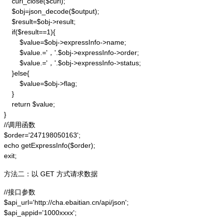
    curl_close($curl);

    $obj=json_decode($output);

    $result=$obj->result;

    if($result==1){

        $value=$obj->expressInfo->name;

        $value.='，'.$obj->expressInfo->order;

        $value.='，'.$obj->expressInfo->status;

    }else{

        $value=$obj->flag;

    }

    return $value;

}

//调用函数

$order='247198050163';

echo getExpressInfo($order);

exit;
方法二：以 GET 方式请求数据
//接口参数

$api_url='http://cha.ebaitian.cn/api/json';

$api_appid='1000xxxx';
