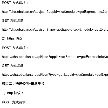
POST 方式请求：
http://cha.ebaitian.cn/api/json?appid=xxx&module=getExpressInfo&o
GET 方式请求：
http://cha.ebaitian.cn/api/json?type=get&appid=xxx&module=getExpr
2）
https
协议：
POST 方式请求：
https://cha.ebaitian.cn/api/json?appid=xxx&module=getExpressInfo&
GET 方式请求：
https://cha.ebaitian.cn/api/json?type=get&appid=xxx&module=getEx
接口二：快递公司+快递单号
1）
http
协议：
POST 方式请求：