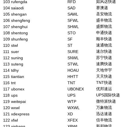
如风达快递
103
rufengda
RFD
赛澳递
104
saiaodi
SAD
圣安物流
105
shengan
SAWL
盛丰物流
106
shengfeng
SFWL
盛辉物流
107
shenghui
SHWL
申通快递
108
shentong
STO
顺丰快递
109
shunfeng
SF
速通物流
110
stwl
ST
速尔快递
111
suer
SURE
苏宁快递
112
suning
SNWL
速腾快递
113
suteng
STWL
天地华宇
114
tdhy
HOAU
天天快递
115
tiantian
HHTT
TNT快递
116
tnt
TNT
优邦速运
117
ubonex
UBONEX
UPS国际快递
118
ups
UPS
微特派快递
119
weitepai
WTP
万象物流
120
wxwl
WXWL
迅达速递
121
xdexpress
XD
信丰物流
122
xfwl
XFEX
新邦物流
123
xinbang
XBWL