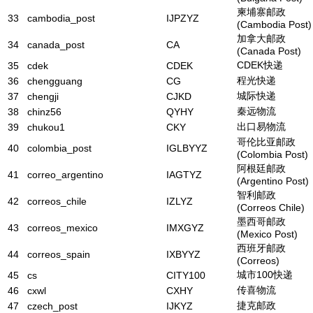
柬埔寨邮政
33
cambodia_post
IJPZYZ
(Cambodia Post)
加拿大邮政
34
canada_post
CA
(Canada Post)
CDEK快递
35
cdek
CDEK
程光快递
36
chengguang
CG
城际快递
37
chengji
CJKD
秦远物流
38
chinz56
QYHY
出口易物流
39
chukou1
CKY
哥伦比亚邮政
40
colombia_post
IGLBYYZ
(Colombia Post)
阿根廷邮政
41
correo_argentino
IAGTYZ
(Argentino Post)
智利邮政
42
correos_chile
IZLYZ
(Correos Chile)
墨西哥邮政
43
correos_mexico
IMXGYZ
(Mexico Post)
西班牙邮政
44
correos_spain
IXBYYZ
(Correos)
城市100快递
45
cs
CITY100
传喜物流
46
cxwl
CXHY
捷克邮政
47
czech_post
IJKYZ