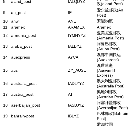
8
aland_post
IALQDYZ
政(aland Post)
爱尔兰邮政(An
9
an_post
IE
Post)
安能物流
10
anwl
ANE
11
aramex
ARAMEX
Aramex
亚美尼亚邮政
12
armenia_post
IYMNYYZ
(Armenia Post)
阿鲁巴邮政
13
aruba_post
IALBYZ
(Aruba Post)
澳邮中国快运
14
auexpress
AYCA
(Auexpress)
澳世速递
15
aus
ZY_AUSE
(Ausworld
Express)
澳大利亚邮政
16
australia_post
IADLYYZ
(Australia Post)
奥地利邮政
17
austria_post
AT
(Austrian Post)
阿塞拜疆邮政
18
azerbaijan_post
IASBJYZ
(Azerbaijan Post)
巴林邮政(Bahrai
19
bahrain-post
IBLYZ
Post)
孟加拉国