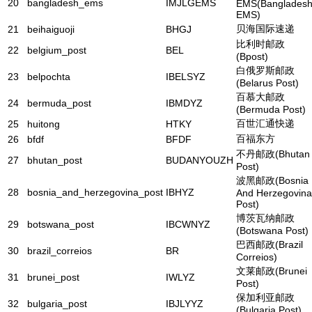
20
bangladesh_ems
IMJLGEMS
EMS(Banglades
EMS)
贝海国际速递
21
beihaiguoji
BHGJ
比利时邮政
22
belgium_post
BEL
(Bpost)
白俄罗斯邮政
23
belpochta
IBELSYZ
(Belarus Post)
百慕大邮政
24
bermuda_post
IBMDYZ
(Bermuda Post)
百世汇通快递
25
huitong
HTKY
百福东方
26
bfdf
BFDF
不丹邮政(Bhutan
27
bhutan_post
BUDANYOUZH
Post)
波黑邮政(Bosnia
28
bosnia_and_herzegovina_post
IBHYZ
And Herzegovina
Post)
博茨瓦纳邮政
29
botswana_post
IBCWNYZ
(Botswana Post)
巴西邮政(Brazil
30
brazil_correios
BR
Correios)
文莱邮政(Brunei
31
brunei_post
IWLYZ
Post)
保加利亚邮政
32
bulgaria_post
IBJLYYZ
(Bulgaria Post)