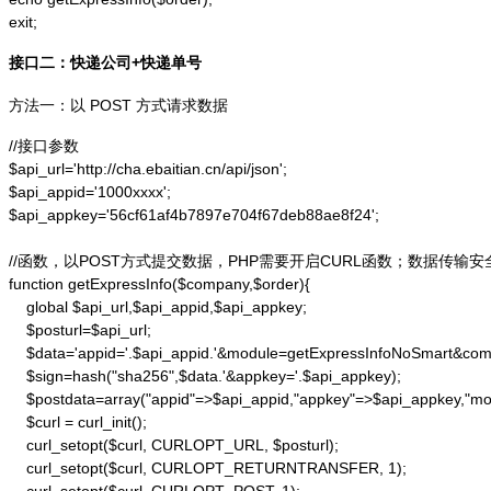
exit;
接口二：快递公司+快递单号
方法一：以 POST 方式请求数据
//接口参数

$api_url='http://cha.ebaitian.cn/api/json';

$api_appid='1000xxxx';

$api_appkey='56cf61af4b7897e704f67deb88ae8f24';

//函数，以POST方式提交数据，PHP需要开启CURL函数；数据传输安
function getExpressInfo($company,$order){

    global $api_url,$api_appid,$api_appkey;

    $posturl=$api_url;

    $data='appid='.$api_appid.'&module=getExpressInfoNoSmart&co
    $sign=hash("sha256",$data.'&appkey='.$api_appkey);

    $postdata=array("appid"=>$api_appid,"appkey"=>$api_appkey,"m
    $curl = curl_init();

    curl_setopt($curl, CURLOPT_URL, $posturl);

    curl_setopt($curl, CURLOPT_RETURNTRANSFER, 1);
