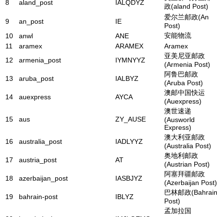
8
aland_post
IALQDYZ
政(aland Post)
爱尔兰邮政(An
9
an_post
IE
Post)
安能物流
10
anwl
ANE
11
aramex
ARAMEX
Aramex
亚美尼亚邮政
12
armenia_post
IYMNYYZ
(Armenia Post)
阿鲁巴邮政
13
aruba_post
IALBYZ
(Aruba Post)
澳邮中国快运
14
auexpress
AYCA
(Auexpress)
澳世速递
15
aus
ZY_AUSE
(Ausworld
Express)
澳大利亚邮政
16
australia_post
IADLYYZ
(Australia Post)
奥地利邮政
17
austria_post
AT
(Austrian Post)
阿塞拜疆邮政
18
azerbaijan_post
IASBJYZ
(Azerbaijan Post)
巴林邮政(Bahrai
19
bahrain-post
IBLYZ
Post)
孟加拉国