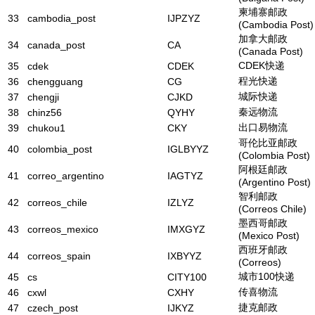
柬埔寨邮政
33
cambodia_post
IJPZYZ
(Cambodia Post)
加拿大邮政
34
canada_post
CA
(Canada Post)
CDEK快递
35
cdek
CDEK
程光快递
36
chengguang
CG
城际快递
37
chengji
CJKD
秦远物流
38
chinz56
QYHY
出口易物流
39
chukou1
CKY
哥伦比亚邮政
40
colombia_post
IGLBYYZ
(Colombia Post)
阿根廷邮政
41
correo_argentino
IAGTYZ
(Argentino Post)
智利邮政
42
correos_chile
IZLYZ
(Correos Chile)
墨西哥邮政
43
correos_mexico
IMXGYZ
(Mexico Post)
西班牙邮政
44
correos_spain
IXBYYZ
(Correos)
城市100快递
45
cs
CITY100
传喜物流
46
cxwl
CXHY
捷克邮政
47
czech_post
IJKYZ