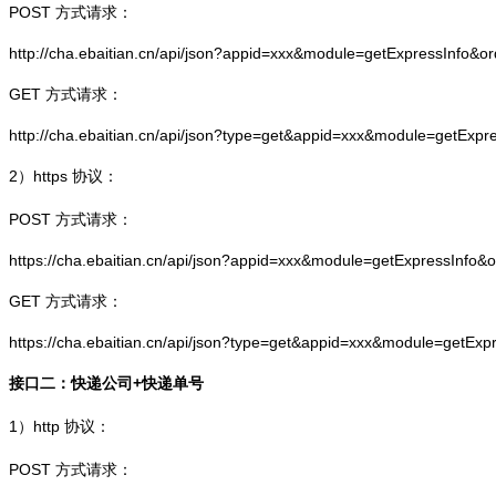
POST 方式请求：
http://cha.ebaitian.cn/api/json?appid=xxx&module=getExpressInfo&o
GET 方式请求：
http://cha.ebaitian.cn/api/json?type=get&appid=xxx&module=getExpr
2）
https
协议：
POST 方式请求：
https://cha.ebaitian.cn/api/json?appid=xxx&module=getExpressInfo&
GET 方式请求：
https://cha.ebaitian.cn/api/json?type=get&appid=xxx&module=getEx
接口二：快递公司+快递单号
1）
http
协议：
POST 方式请求：