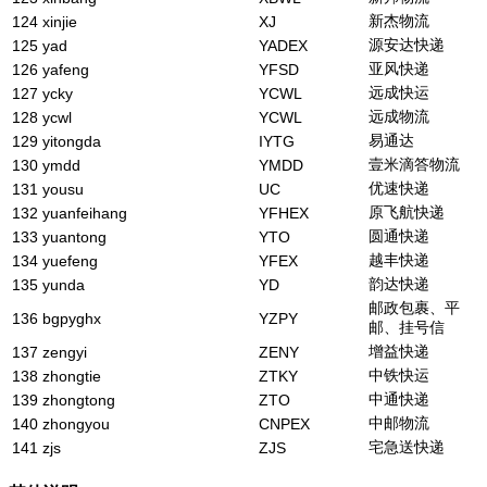
新杰物流
124
xinjie
XJ
源安达快递
125
yad
YADEX
亚风快递
126
yafeng
YFSD
远成快运
127
ycky
YCWL
远成物流
128
ycwl
YCWL
易通达
129
yitongda
IYTG
壹米滴答物流
130
ymdd
YMDD
优速快递
131
yousu
UC
原飞航快递
132
yuanfeihang
YFHEX
圆通快递
133
yuantong
YTO
越丰快递
134
yuefeng
YFEX
韵达快递
135
yunda
YD
邮政包裹、平
136
bgpyghx
YZPY
邮、挂号信
增益快递
137
zengyi
ZENY
中铁快运
138
zhongtie
ZTKY
中通快递
139
zhongtong
ZTO
中邮物流
140
zhongyou
CNPEX
宅急送快递
141
zjs
ZJS