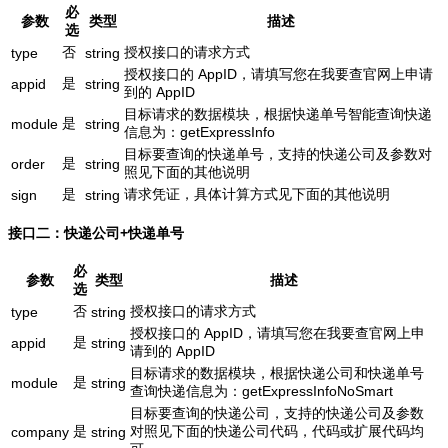
必
参数
类型
描述
选
否
授权接口的请求方式
type
string
授权接口的 AppID，请填写您在我要查官网上申请
是
appid
string
到的 AppID
目标请求的数据模块，根据快递单号智能查询快递
是
module
string
信息为：getExpressInfo
目标要查询的快递单号，支持的快递公司及参数对
是
order
string
照见下面的其他说明
是
请求凭证，具体计算方式见下面的其他说明
sign
string
接口二：快递公司+快递单号
必
参数
类型
描述
选
否
授权接口的请求方式
type
string
授权接口的 AppID，请填写您在我要查官网上申
是
appid
string
请到的 AppID
目标请求的数据模块，根据快递公司和快递单号
是
module
string
查询快递信息为：getExpressInfoNoSmart
目标要查询的快递公司，支持的快递公司及参数
是
对照见下面的快递公司代码，代码或扩展代码均
company
string