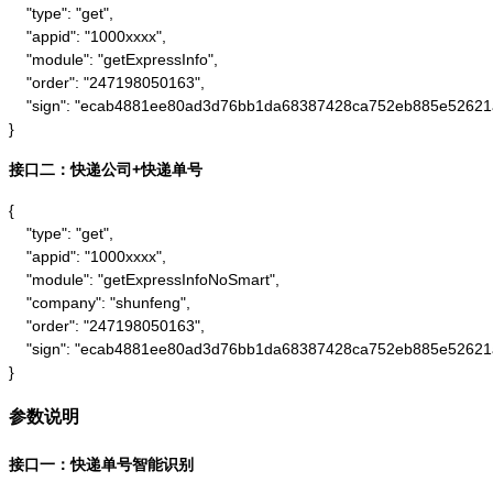
    "type": "get",

    "appid": "1000xxxx",

    "module": "getExpressInfo",

    "order": "247198050163",

    "sign": "ecab4881ee80ad3d76bb1da68387428ca752eb885e52621
}
接口二：快递公司+快递单号
{

    "type": "get",

    "appid": "1000xxxx",

    "module": "getExpressInfoNoSmart",

    "company": "shunfeng",

    "order": "247198050163",

    "sign": "ecab4881ee80ad3d76bb1da68387428ca752eb885e52621
}
参数说明
接口一：快递单号智能识别