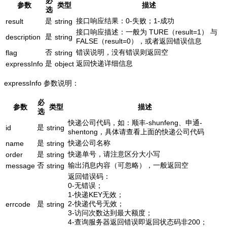
必
参数
类型
描述
选
是
接口响应结果：0-失败；1-成功
result
string
接口响应描述：一般为 TURE（result=1） 与
是
description
string
FALSE（result=0），或者返回错误信息
否
错误说明，没有错误则返回空
flag
string
是
返回快递详细信息
expressInfo
object
expressInfo 参数说明：
必
参数
类型
描述
选
快递公司代码，如：顺丰-shunfeng、申通-
是
id
string
shentong，具体请查看上面的快递公司代码
是
快递公司名称
name
string
是
快递单号，请注意区分大小写
order
string
否
输出消息内容（可忽略），一般返回空
message
string
返回错误码：
0-无错误；
1-快递KEY无效；
是
2-快递代号无效；
errcode
string
3-访问次数达到最大额度；
4-查询服务器返回错误即返回状态码非200；