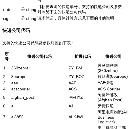
可
目标要查询的快递单号，支持的快递公司及参数
是
order
string
对照见下面的快递公司代码
是
请求凭证，具体计算方式见下面的其他说明
sign
string
快递公司代码
支持的快递公司代码及参数对照如下表：
序
快递公司代码
扩展代码
快递公司
号
斑马物联网
1
360zebra
ZY_BM
(360zebra)
败欧洲(8europe)
2
8europe
ZY_BOZ
AAE快递
3
aae
AAE
4
acscourier
ACS
ACS Courier
阿富汗邮政
5
afghan_post
IAFHYZ
(Afghan Post)
安捷快递
6
aj
AJ
阿里电商物流(Ali
7
al8856
ALKJWL
Business
Logistics)
奥兰群岛芬兰邮