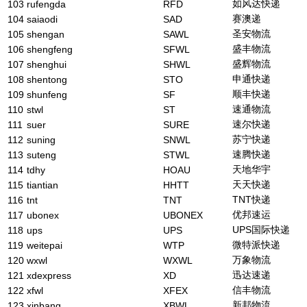
如风达快递
103
rufengda
RFD
赛澳递
104
saiaodi
SAD
圣安物流
105
shengan
SAWL
盛丰物流
106
shengfeng
SFWL
盛辉物流
107
shenghui
SHWL
申通快递
108
shentong
STO
顺丰快递
109
shunfeng
SF
速通物流
110
stwl
ST
速尔快递
111
suer
SURE
苏宁快递
112
suning
SNWL
速腾快递
113
suteng
STWL
天地华宇
114
tdhy
HOAU
天天快递
115
tiantian
HHTT
TNT快递
116
tnt
TNT
优邦速运
117
ubonex
UBONEX
UPS国际快递
118
ups
UPS
微特派快递
119
weitepai
WTP
万象物流
120
wxwl
WXWL
迅达速递
121
xdexpress
XD
信丰物流
122
xfwl
XFEX
新邦物流
123
xinbang
XBWL