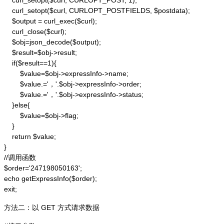
    curl_setopt($curl, CURLOPT_POST, 1);

    curl_setopt($curl, CURLOPT_POSTFIELDS, $postdata);

    $output = curl_exec($curl);

    curl_close($curl);

    $obj=json_decode($output);

    $result=$obj->result;

    if($result==1){

        $value=$obj->expressInfo->name;

        $value.='，'.$obj->expressInfo->order;

        $value.='，'.$obj->expressInfo->status;

    }else{

        $value=$obj->flag;

    }

    return $value;

}

//调用函数

$order='247198050163';

echo getExpressInfo($order);

exit;
方法二：以 GET 方式请求数据