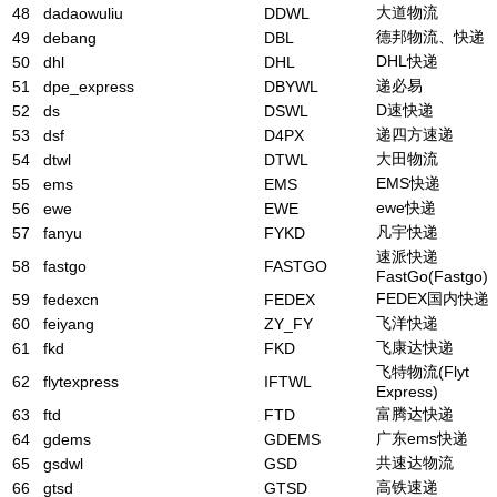
大道物流
48
dadaowuliu
DDWL
德邦物流、快递
49
debang
DBL
DHL快递
50
dhl
DHL
递必易
51
dpe_express
DBYWL
D速快递
52
ds
DSWL
递四方速递
53
dsf
D4PX
大田物流
54
dtwl
DTWL
EMS快递
55
ems
EMS
ewe快递
56
ewe
EWE
凡宇快递
57
fanyu
FYKD
速派快递
58
fastgo
FASTGO
FastGo(Fastgo)
FEDEX国内快递
59
fedexcn
FEDEX
飞洋快递
60
feiyang
ZY_FY
飞康达快递
61
fkd
FKD
飞特物流(Flyt
62
flytexpress
IFTWL
Express)
富腾达快递
63
ftd
FTD
广东ems快递
64
gdems
GDEMS
共速达物流
65
gsdwl
GSD
高铁速递
66
gtsd
GTSD