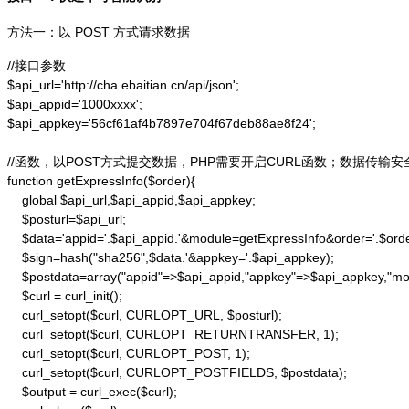
方法一：以 POST 方式请求数据
//接口参数

$api_url='http://cha.ebaitian.cn/api/json';

$api_appid='1000xxxx';

$api_appkey='56cf61af4b7897e704f67deb88ae8f24';

//函数，以POST方式提交数据，PHP需要开启CURL函数；数据传输安
function getExpressInfo($order){

    global $api_url,$api_appid,$api_appkey;

    $posturl=$api_url;

    $data='appid='.$api_appid.'&module=getExpressInfo&order='.$orde
    $sign=hash("sha256",$data.'&appkey='.$api_appkey);

    $postdata=array("appid"=>$api_appid,"appkey"=>$api_appkey,"modu
    $curl = curl_init();

    curl_setopt($curl, CURLOPT_URL, $posturl);

    curl_setopt($curl, CURLOPT_RETURNTRANSFER, 1);

    curl_setopt($curl, CURLOPT_POST, 1);

    curl_setopt($curl, CURLOPT_POSTFIELDS, $postdata);

    $output = curl_exec($curl);
