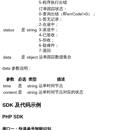
5-程序执行出错
订单跟踪状态：
0-查询出错（即errCode!=0）；
1-暂无记录；
2-在途中；
是
3-派送中；
status
string
4-已签收；
5-拒收；
6-疑难件；
7-退回
是
运单跟踪数据集合
data
object
data 参数说明：
参数
必选
类型
描述
是
运单时间节点
time
string
是
运单时间节点对应的状态
content
string
SDK 及代码示例
PHP SDK
接口一：快递单号智能识别