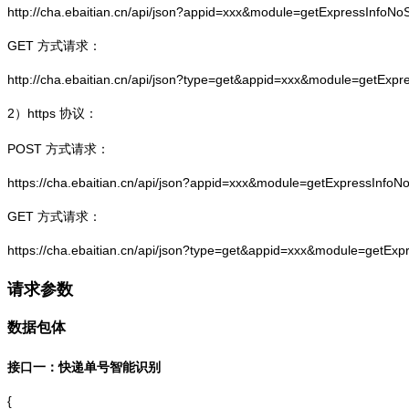
http://cha.ebaitian.cn/api/json?appid=xxx&module=getExpressInfo
GET 方式请求：
http://cha.ebaitian.cn/api/json?type=get&appid=xxx&module=getEx
2）
https
协议：
POST 方式请求：
https://cha.ebaitian.cn/api/json?appid=xxx&module=getExpressInf
GET 方式请求：
https://cha.ebaitian.cn/api/json?type=get&appid=xxx&module=getE
请求参数
数据包体
接口一：快递单号智能识别
{
