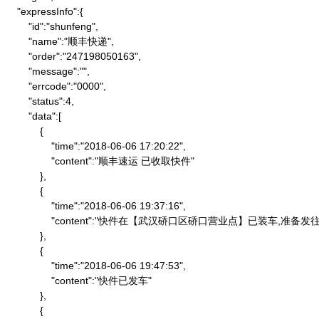
    "expressInfo":{

        "id":"shunfeng",

        "name":"顺丰快递",

        "order":"247198050163",

        "message":"",

        "errcode":"0000",

        "status":4,

        "data":[

            {

                "time":"2018-06-06 17:20:22",

                "content":"顺丰速运 已收取快件"

            },

            {

                "time":"2018-06-06 19:37:16",

                "content":"快件在【武汉硚口区硚口营业点】已装车,
            },

            {

                "time":"2018-06-06 19:47:53",

                "content":"快件已发车"

            },

            {
