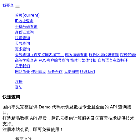
我要查
(current)
首页
IP地址查询
手机号码查询
身份证查询
快递查询
天气查询
更多查询
天气查询（仅支持国内城市）
邮政编码查询
行政区划代码查询
院校代码/
高等学校查询
POS商户编号查询
简体与繁体转换
自然语言在线翻译
关于我们
网站简介
使用帮助
商务合作
我要捐赠
联系我们
注册
登陆
快递查询
国内率先完整提供 Demo 代码示例及数据专业且全面的 API 查询接
口。
打造精品数据 API 品质，腾讯云提供计算服务及亿百天技术提供技术
支持。
注册本站会员，即可免费使用！
我要查询