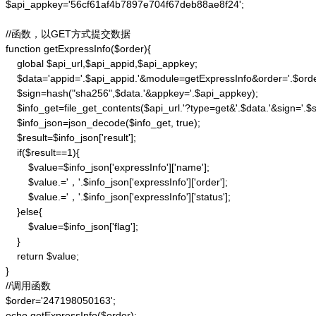
$api_appkey='56cf61af4b7897e704f67deb88ae8f24';

//函数，以GET方式提交数据

function getExpressInfo($order){

    global $api_url,$api_appid,$api_appkey;

    $data='appid='.$api_appid.'&module=getExpressInfo&order='.$orde
    $sign=hash("sha256",$data.'&appkey='.$api_appkey);

    $info_get=file_get_contents($api_url.'?type=get&'.$data.'&sign='.$si
    $info_json=json_decode($info_get, true);

    $result=$info_json['result'];

    if($result==1){

        $value=$info_json['expressInfo']['name'];

        $value.='，'.$info_json['expressInfo']['order'];

        $value.='，'.$info_json['expressInfo']['status'];

    }else{

        $value=$info_json['flag'];

    }

    return $value;

}

//调用函数

$order='247198050163';

echo getExpressInfo($order);
