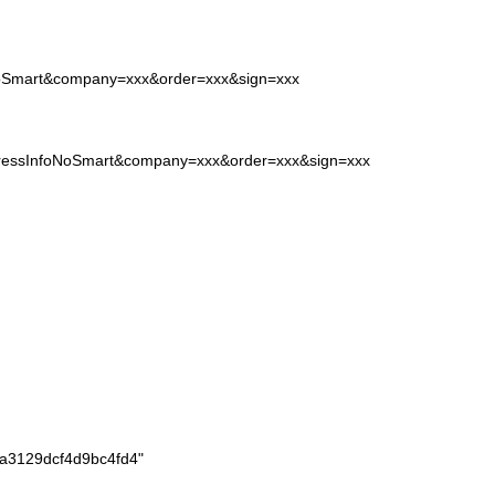
oNoSmart&company=xxx&order=xxx&sign=xxx
xpressInfoNoSmart&company=xxx&order=xxx&sign=xxx
a3129dcf4d9bc4fd4"
