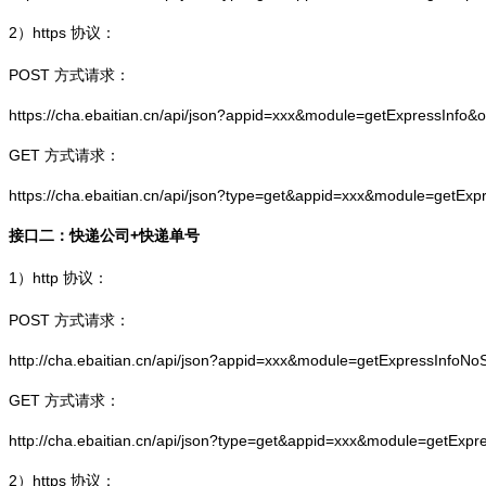
2）
https
协议：
POST 方式请求：
https://cha.ebaitian.cn/api/json?appid=xxx&module=getExpressInfo&
GET 方式请求：
https://cha.ebaitian.cn/api/json?type=get&appid=xxx&module=getEx
接口二：快递公司+快递单号
1）
http
协议：
POST 方式请求：
http://cha.ebaitian.cn/api/json?appid=xxx&module=getExpressInfo
GET 方式请求：
http://cha.ebaitian.cn/api/json?type=get&appid=xxx&module=getEx
2）
https
协议：