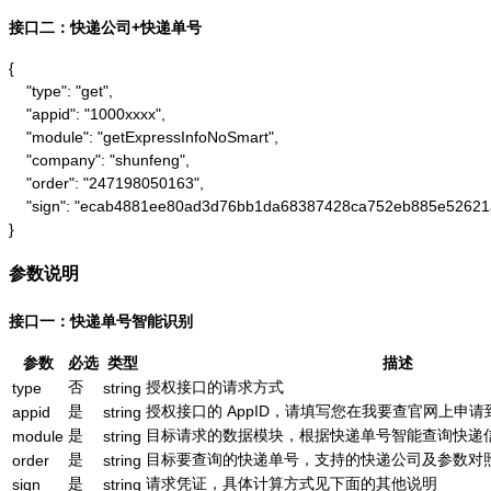
接口二：快递公司+快递单号
{

    "type": "get",

    "appid": "1000xxxx",

    "module": "getExpressInfoNoSmart",

    "company": "shunfeng",

    "order": "247198050163",

    "sign": "ecab4881ee80ad3d76bb1da68387428ca752eb885e52621
}
参数说明
接口一：快递单号智能识别
参数
必选
类型
描述
否
授权接口的请求方式
type
string
是
授权接口的 AppID，请填写您在我要查官网上申请到的
appid
string
是
目标请求的数据模块，根据快递单号智能查询快递信息为：g
module
string
是
目标要查询的快递单号，支持的快递公司及参数对
order
string
是
请求凭证，具体计算方式见下面的其他说明
sign
string