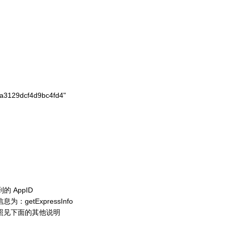
a3129dcf4d9bc4fd4"

 AppID
etExpressInfo
照见下面的其他说明