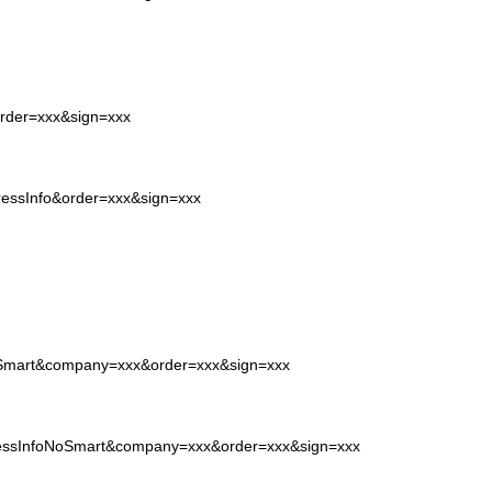
order=xxx&sign=xxx
pressInfo&order=xxx&sign=xxx
NoSmart&company=xxx&order=xxx&sign=xxx
pressInfoNoSmart&company=xxx&order=xxx&sign=xxx