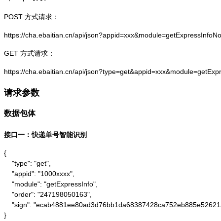
POST 方式请求：
https://cha.ebaitian.cn/api/json?appid=xxx&module=getExpressInf
GET 方式请求：
https://cha.ebaitian.cn/api/json?type=get&appid=xxx&module=getE
请求参数
数据包体
接口一：快递单号智能识别
{

    "type": "get",

    "appid": "1000xxxx",

    "module": "getExpressInfo",

    "order": "247198050163",

    "sign": "ecab4881ee80ad3d76bb1da68387428ca752eb885e52621
}