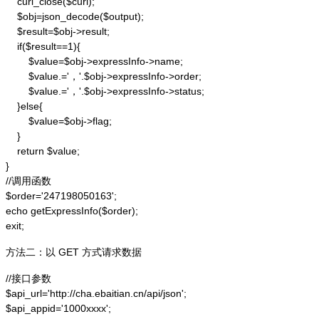
    curl_close($curl);

    $obj=json_decode($output);

    $result=$obj->result;

    if($result==1){

        $value=$obj->expressInfo->name;

        $value.='，'.$obj->expressInfo->order;

        $value.='，'.$obj->expressInfo->status;

    }else{

        $value=$obj->flag;

    }

    return $value;

}

//调用函数

$order='247198050163';

echo getExpressInfo($order);

exit;
方法二：以 GET 方式请求数据
//接口参数

$api_url='http://cha.ebaitian.cn/api/json';

$api_appid='1000xxxx';
