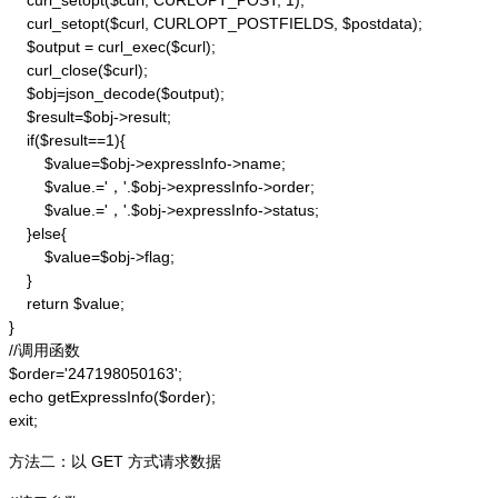
    curl_setopt($curl, CURLOPT_POST, 1);

    curl_setopt($curl, CURLOPT_POSTFIELDS, $postdata);

    $output = curl_exec($curl);

    curl_close($curl);

    $obj=json_decode($output);

    $result=$obj->result;

    if($result==1){

        $value=$obj->expressInfo->name;

        $value.='，'.$obj->expressInfo->order;

        $value.='，'.$obj->expressInfo->status;

    }else{

        $value=$obj->flag;

    }

    return $value;

}

//调用函数

$order='247198050163';

echo getExpressInfo($order);

exit;
方法二：以 GET 方式请求数据