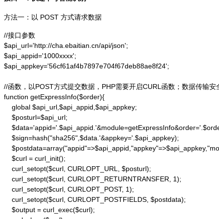
方法一：以 POST 方式请求数据
//接口参数

$api_url='http://cha.ebaitian.cn/api/json';

$api_appid='1000xxxx';

$api_appkey='56cf61af4b7897e704f67deb88ae8f24';

//函数，以POST方式提交数据，PHP需要开启CURL函数；数据传输安
function getExpressInfo($order){

    global $api_url,$api_appid,$api_appkey;

    $posturl=$api_url;

    $data='appid='.$api_appid.'&module=getExpressInfo&order='.$orde
    $sign=hash("sha256",$data.'&appkey='.$api_appkey);

    $postdata=array("appid"=>$api_appid,"appkey"=>$api_appkey,"modu
    $curl = curl_init();

    curl_setopt($curl, CURLOPT_URL, $posturl);

    curl_setopt($curl, CURLOPT_RETURNTRANSFER, 1);

    curl_setopt($curl, CURLOPT_POST, 1);

    curl_setopt($curl, CURLOPT_POSTFIELDS, $postdata);

    $output = curl_exec($curl);
