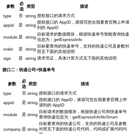
必
参数
类型
描述
选
否
授权接口的请求方式
type
string
授权接口的 AppID，请填写您在我要查官网上申请
是
appid
string
到的 AppID
目标请求的数据模块，根据快递单号智能查询快递
是
module
string
信息为：getExpressInfo
目标要查询的快递单号，支持的快递公司及参数对
是
order
string
照见下面的其他说明
是
请求凭证，具体计算方式见下面的其他说明
sign
string
接口二：快递公司+快递单号
必
参数
类型
描述
选
否
授权接口的请求方式
type
string
授权接口的 AppID，请填写您在我要查官网上申
是
appid
string
请到的 AppID
目标请求的数据模块，根据快递公司和快递单号
是
module
string
查询快递信息为：getExpressInfoNoSmart
目标要查询的快递公司，支持的快递公司及参数
是
对照见下面的快递公司代码，代码或扩展代码均
company
string