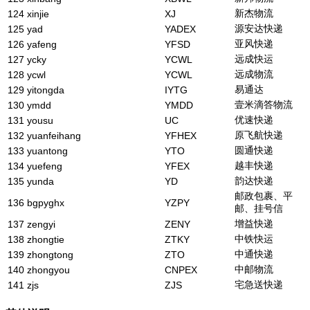
新杰物流
124
xinjie
XJ
源安达快递
125
yad
YADEX
亚风快递
126
yafeng
YFSD
远成快运
127
ycky
YCWL
远成物流
128
ycwl
YCWL
易通达
129
yitongda
IYTG
壹米滴答物流
130
ymdd
YMDD
优速快递
131
yousu
UC
原飞航快递
132
yuanfeihang
YFHEX
圆通快递
133
yuantong
YTO
越丰快递
134
yuefeng
YFEX
韵达快递
135
yunda
YD
邮政包裹、平
136
bgpyghx
YZPY
邮、挂号信
增益快递
137
zengyi
ZENY
中铁快运
138
zhongtie
ZTKY
中通快递
139
zhongtong
ZTO
中邮物流
140
zhongyou
CNPEX
宅急送快递
141
zjs
ZJS