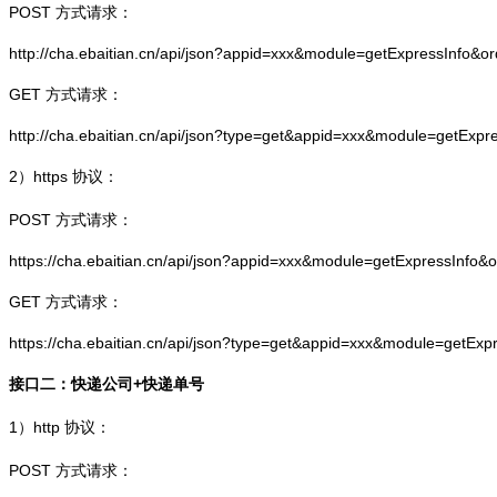
POST 方式请求：
http://cha.ebaitian.cn/api/json?appid=xxx&module=getExpressInfo&o
GET 方式请求：
http://cha.ebaitian.cn/api/json?type=get&appid=xxx&module=getExpr
2）
https
协议：
POST 方式请求：
https://cha.ebaitian.cn/api/json?appid=xxx&module=getExpressInfo&
GET 方式请求：
https://cha.ebaitian.cn/api/json?type=get&appid=xxx&module=getEx
接口二：快递公司+快递单号
1）
http
协议：
POST 方式请求：