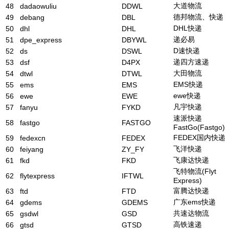
大道物流
48
dadaowuliu
DDWL
德邦物流、快递
49
debang
DBL
DHL快递
50
dhl
DHL
递必易
51
dpe_express
DBYWL
D速快递
52
ds
DSWL
递四方速递
53
dsf
D4PX
大田物流
54
dtwl
DTWL
EMS快递
55
ems
EMS
ewe快递
56
ewe
EWE
凡宇快递
57
fanyu
FYKD
速派快递
58
fastgo
FASTGO
FastGo(Fastgo)
FEDEX国内快递
59
fedexcn
FEDEX
飞洋快递
60
feiyang
ZY_FY
飞康达快递
61
fkd
FKD
飞特物流(Flyt
62
flytexpress
IFTWL
Express)
富腾达快递
63
ftd
FTD
广东ems快递
64
gdems
GDEMS
共速达物流
65
gsdwl
GSD
高铁速递
66
gtsd
GTSD