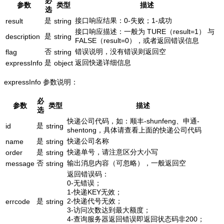
必
参数
类型
描述
选
是
接口响应结果：0-失败；1-成功
result
string
接口响应描述：一般为 TURE（result=1） 与
是
description
string
FALSE（result=0），或者返回错误信息
否
错误说明，没有错误则返回空
flag
string
是
返回快递详细信息
expressInfo
object
expressInfo 参数说明：
必
参数
类型
描述
选
快递公司代码，如：顺丰-shunfeng、申通-
是
id
string
shentong，具体请查看上面的快递公司代码
是
快递公司名称
name
string
是
快递单号，请注意区分大小写
order
string
否
输出消息内容（可忽略），一般返回空
message
string
返回错误码：
0-无错误；
1-快递KEY无效；
是
2-快递代号无效；
errcode
string
3-访问次数达到最大额度；
4-查询服务器返回错误即返回状态码非200；