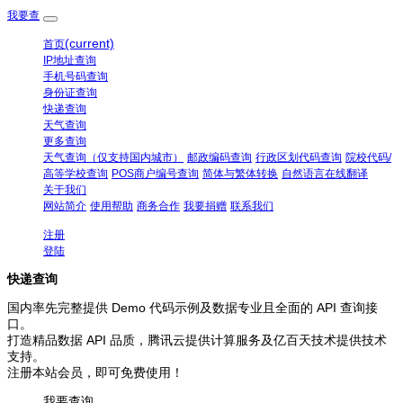
我要查
(current)
首页
IP地址查询
手机号码查询
身份证查询
快递查询
天气查询
更多查询
天气查询（仅支持国内城市）
邮政编码查询
行政区划代码查询
院校代码/
高等学校查询
POS商户编号查询
简体与繁体转换
自然语言在线翻译
关于我们
网站简介
使用帮助
商务合作
我要捐赠
联系我们
注册
登陆
快递查询
国内率先完整提供 Demo 代码示例及数据专业且全面的 API 查询接
口。
打造精品数据 API 品质，腾讯云提供计算服务及亿百天技术提供技术
支持。
注册本站会员，即可免费使用！
我要查询