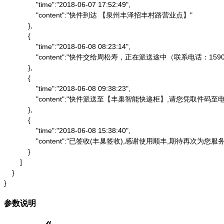
                "time":"2018-06-07 17:52:49",

                "content":"快件到达 【泉州丰泽招丰村路营业点】"

            },

            {

                "time":"2018-06-08 08:23:14",

                "content":"快件交给周松寿，正在派送途中（联系电话：1590
            },

            {

                "time":"2018-06-08 09:38:23",

                "content":"快件派送至【丰巢智能快递柜】,请
            },

            {

                "time":"2018-06-08 15:38:40",

                "content":"已签收(丰巢签收),感谢使用顺丰,期待再次为您服务"
            }

        ]

    }

}
参数说明