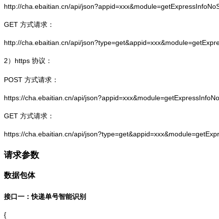
http://cha.ebaitian.cn/api/json?appid=xxx&module=getExpressInfo
GET 方式请求：
http://cha.ebaitian.cn/api/json?type=get&appid=xxx&module=getEx
2）
https
协议：
POST 方式请求：
https://cha.ebaitian.cn/api/json?appid=xxx&module=getExpressInf
GET 方式请求：
https://cha.ebaitian.cn/api/json?type=get&appid=xxx&module=getE
请求参数
数据包体
接口一：快递单号智能识别
{
