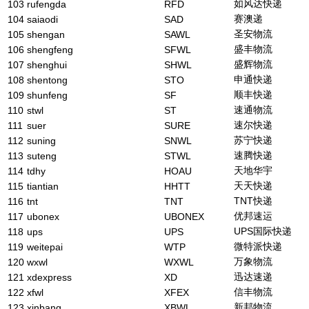
如风达快递
103
rufengda
RFD
赛澳递
104
saiaodi
SAD
圣安物流
105
shengan
SAWL
盛丰物流
106
shengfeng
SFWL
盛辉物流
107
shenghui
SHWL
申通快递
108
shentong
STO
顺丰快递
109
shunfeng
SF
速通物流
110
stwl
ST
速尔快递
111
suer
SURE
苏宁快递
112
suning
SNWL
速腾快递
113
suteng
STWL
天地华宇
114
tdhy
HOAU
天天快递
115
tiantian
HHTT
TNT快递
116
tnt
TNT
优邦速运
117
ubonex
UBONEX
UPS国际快递
118
ups
UPS
微特派快递
119
weitepai
WTP
万象物流
120
wxwl
WXWL
迅达速递
121
xdexpress
XD
信丰物流
122
xfwl
XFEX
新邦物流
123
xinbang
XBWL