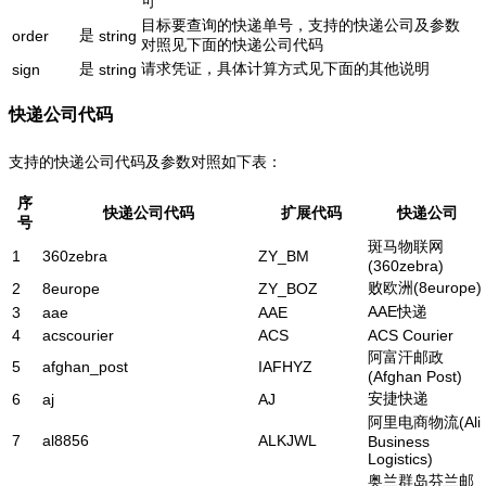
可
目标要查询的快递单号，支持的快递公司及参数
是
order
string
对照见下面的快递公司代码
是
请求凭证，具体计算方式见下面的其他说明
sign
string
快递公司代码
支持的快递公司代码及参数对照如下表：
序
快递公司代码
扩展代码
快递公司
号
斑马物联网
1
360zebra
ZY_BM
(360zebra)
败欧洲(8europe)
2
8europe
ZY_BOZ
AAE快递
3
aae
AAE
4
acscourier
ACS
ACS Courier
阿富汗邮政
5
afghan_post
IAFHYZ
(Afghan Post)
安捷快递
6
aj
AJ
阿里电商物流(Ali
7
al8856
ALKJWL
Business
Logistics)
奥兰群岛芬兰邮