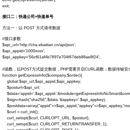
exit;
接口二：快递公司+快递单号
方法一：以 POST 方式请求数据
//接口参数

$api_url='http://cha.ebaitian.cn/api/json';

$api_appid='1000xxxx';

$api_appkey='56cf61af4b7897e704f67deb88ae8f24';

//函数，以POST方式提交数据，PHP需要开启CURL函数；数据传输安
function getExpressInfo($company,$order){

    global $api_url,$api_appid,$api_appkey;

    $posturl=$api_url;

    $data='appid='.$api_appid.'&module=getExpressInfoNoSmart&co
    $sign=hash("sha256",$data.'&appkey='.$api_appkey);

    $postdata=array("appid"=>$api_appid,"appkey"=>$api_appkey,"m
    $curl = curl_init();

    curl_setopt($curl, CURLOPT_URL, $posturl);

    curl_setopt($curl, CURLOPT_RETURNTRANSFER, 1);
