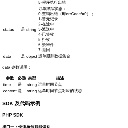
5-程序执行出错
订单跟踪状态：
0-查询出错（即errCode!=0）；
1-暂无记录；
2-在途中；
是
3-派送中；
status
string
4-已签收；
5-拒收；
6-疑难件；
7-退回
是
运单跟踪数据集合
data
object
data 参数说明：
参数
必选
类型
描述
是
运单时间节点
time
string
是
运单时间节点对应的状态
content
string
SDK 及代码示例
PHP SDK
接口一：快递单号智能识别