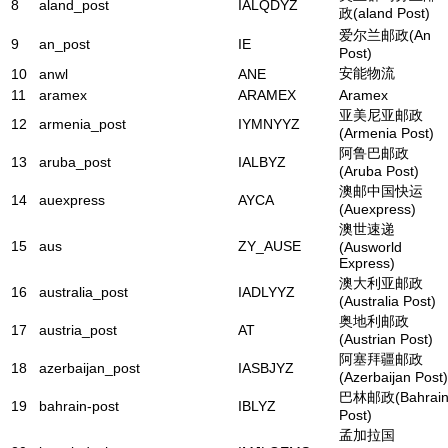
8
aland_post
IALQDYZ
政(aland Post)
爱尔兰邮政(An
9
an_post
IE
Post)
安能物流
10
anwl
ANE
11
aramex
ARAMEX
Aramex
亚美尼亚邮政
12
armenia_post
IYMNYYZ
(Armenia Post)
阿鲁巴邮政
13
aruba_post
IALBYZ
(Aruba Post)
澳邮中国快运
14
auexpress
AYCA
(Auexpress)
澳世速递
15
aus
ZY_AUSE
(Ausworld
Express)
澳大利亚邮政
16
australia_post
IADLYYZ
(Australia Post)
奥地利邮政
17
austria_post
AT
(Austrian Post)
阿塞拜疆邮政
18
azerbaijan_post
IASBJYZ
(Azerbaijan Post)
巴林邮政(Bahrai
19
bahrain-post
IBLYZ
Post)
孟加拉国