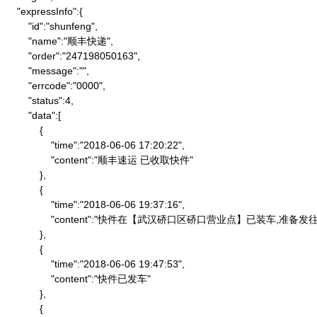
    "expressInfo":{

        "id":"shunfeng",

        "name":"顺丰快递",

        "order":"247198050163",

        "message":"",

        "errcode":"0000",

        "status":4,

        "data":[

            {

                "time":"2018-06-06 17:20:22",

                "content":"顺丰速运 已收取快件"

            },

            {

                "time":"2018-06-06 19:37:16",

                "content":"快件在【武汉硚口区硚口营业点】已装车,
            },

            {

                "time":"2018-06-06 19:47:53",

                "content":"快件已发车"

            },

            {
