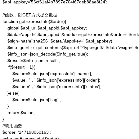
$api_appkey='56cf61af4b7897e704f67deb88ae8f24';

//函数，以GET方式提交数据

function getExpressInfo($order){

    global $api_url,$api_appid,$api_appkey;

    $data='appid='.$api_appid.'&module=getExpressInfo&order='.$orde
    $sign=hash("sha256",$data.'&appkey='.$api_appkey);

    $info_get=file_get_contents($api_url.'?type=get&'.$data.'&sign='.$si
    $info_json=json_decode($info_get, true);

    $result=$info_json['result'];

    if($result==1){

        $value=$info_json['expressInfo']['name'];

        $value.='，'.$info_json['expressInfo']['order'];

        $value.='，'.$info_json['expressInfo']['status'];

    }else{

        $value=$info_json['flag'];

    }

    return $value;

}

//调用函数

$order='247198050163';

echo getExpressInfo($order);
