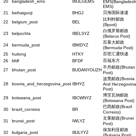
20
bangladesh_ems
IMJLGEMS
EMS(Banglades
EMS)
贝海国际速递
21
beihaiguoji
BHGJ
比利时邮政
22
belgium_post
BEL
(Bpost)
白俄罗斯邮政
23
belpochta
IBELSYZ
(Belarus Post)
百慕大邮政
24
bermuda_post
IBMDYZ
(Bermuda Post)
百世汇通快递
25
huitong
HTKY
百福东方
26
bfdf
BFDF
不丹邮政(Bhutan
27
bhutan_post
BUDANYOUZH
Post)
波黑邮政(Bosnia
28
bosnia_and_herzegovina_post
IBHYZ
And Herzegovina
Post)
博茨瓦纳邮政
29
botswana_post
IBCWNYZ
(Botswana Post)
巴西邮政(Brazil
30
brazil_correios
BR
Correios)
文莱邮政(Brunei
31
brunei_post
IWLYZ
Post)
保加利亚邮政
32
bulgaria_post
IBJLYYZ
(Bulgaria Post)