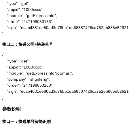
    "type": "get",

    "appid": "1000xxxx",

    "module": "getExpressInfo",

    "order": "247198050163",

    "sign": "ecab4881ee80ad3d76bb1da68387428ca752eb885e52621
}
接口二：快递公司+快递单号
{

    "type": "get",

    "appid": "1000xxxx",

    "module": "getExpressInfoNoSmart",

    "company": "shunfeng",

    "order": "247198050163",

    "sign": "ecab4881ee80ad3d76bb1da68387428ca752eb885e52621
}
参数说明
接口一：快递单号智能识别