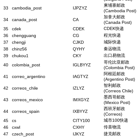
柬埔寨邮政
33
cambodia_post
IJPZYZ
(Cambodia Post)
加拿大邮政
34
canada_post
CA
(Canada Post)
CDEK快递
35
cdek
CDEK
程光快递
36
chengguang
CG
城际快递
37
chengji
CJKD
秦远物流
38
chinz56
QYHY
出口易物流
39
chukou1
CKY
哥伦比亚邮政
40
colombia_post
IGLBYYZ
(Colombia Post)
阿根廷邮政
41
correo_argentino
IAGTYZ
(Argentino Post)
智利邮政
42
correos_chile
IZLYZ
(Correos Chile)
墨西哥邮政
43
correos_mexico
IMXGYZ
(Mexico Post)
西班牙邮政
44
correos_spain
IXBYYZ
(Correos)
城市100快递
45
cs
CITY100
传喜物流
46
cxwl
CXHY
捷克邮政
47
czech_post
IJKYZ