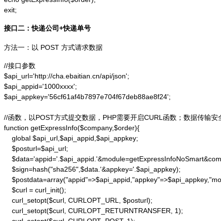
exit;
接口二：快递公司+快递单号
方法一：以 POST 方式请求数据
//接口参数

$api_url='http://cha.ebaitian.cn/api/json';

$api_appid='1000xxxx';

$api_appkey='56cf61af4b7897e704f67deb88ae8f24';

//函数，以POST方式提交数据，PHP需要开启CURL函数；数据传输安
function getExpressInfo($company,$order){

    global $api_url,$api_appid,$api_appkey;

    $posturl=$api_url;

    $data='appid='.$api_appid.'&module=getExpressInfoNoSmart&co
    $sign=hash("sha256",$data.'&appkey='.$api_appkey);

    $postdata=array("appid"=>$api_appid,"appkey"=>$api_appkey,"m
    $curl = curl_init();

    curl_setopt($curl, CURLOPT_URL, $posturl);

    curl_setopt($curl, CURLOPT_RETURNTRANSFER, 1);
