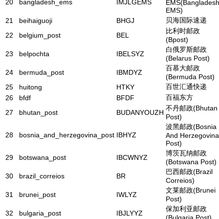
20
bangladesh_ems
IMJLGEMS
EMS(Banglades
EMS)
贝海国际速递
21
beihaiguoji
BHGJ
比利时邮政
22
belgium_post
BEL
(Bpost)
白俄罗斯邮政
23
belpochta
IBELSYZ
(Belarus Post)
百慕大邮政
24
bermuda_post
IBMDYZ
(Bermuda Post)
百世汇通快递
25
huitong
HTKY
百福东方
26
bfdf
BFDF
不丹邮政(Bhutan
27
bhutan_post
BUDANYOUZH
Post)
波黑邮政(Bosnia
28
bosnia_and_herzegovina_post
IBHYZ
And Herzegovina
Post)
博茨瓦纳邮政
29
botswana_post
IBCWNYZ
(Botswana Post)
巴西邮政(Brazil
30
brazil_correios
BR
Correios)
文莱邮政(Brunei
31
brunei_post
IWLYZ
Post)
保加利亚邮政
32
bulgaria_post
IBJLYYZ
(Bulgaria Post)