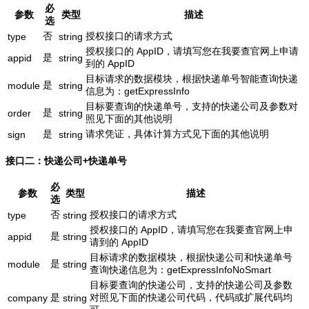
必
参数
类型
描述
选
否
授权接口的请求方式
type
string
授权接口的 AppID，请填写您在我要查官网上申请
是
appid
string
到的 AppID
目标请求的数据模块，根据快递单号智能查询快递
是
module
string
信息为：getExpressInfo
目标要查询的快递单号，支持的快递公司及参数对
是
order
string
照见下面的其他说明
是
请求凭证，具体计算方式见下面的其他说明
sign
string
接口二：快递公司+快递单号
必
参数
类型
描述
选
否
授权接口的请求方式
type
string
授权接口的 AppID，请填写您在我要查官网上申
是
appid
string
请到的 AppID
目标请求的数据模块，根据快递公司和快递单号
是
module
string
查询快递信息为：getExpressInfoNoSmart
目标要查询的快递公司，支持的快递公司及参数
是
对照见下面的快递公司代码，代码或扩展代码均
company
string