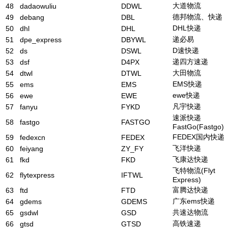
大道物流
48
dadaowuliu
DDWL
德邦物流、快递
49
debang
DBL
DHL快递
50
dhl
DHL
递必易
51
dpe_express
DBYWL
D速快递
52
ds
DSWL
递四方速递
53
dsf
D4PX
大田物流
54
dtwl
DTWL
EMS快递
55
ems
EMS
ewe快递
56
ewe
EWE
凡宇快递
57
fanyu
FYKD
速派快递
58
fastgo
FASTGO
FastGo(Fastgo)
FEDEX国内快递
59
fedexcn
FEDEX
飞洋快递
60
feiyang
ZY_FY
飞康达快递
61
fkd
FKD
飞特物流(Flyt
62
flytexpress
IFTWL
Express)
富腾达快递
63
ftd
FTD
广东ems快递
64
gdems
GDEMS
共速达物流
65
gsdwl
GSD
高铁速递
66
gtsd
GTSD