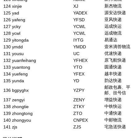
新杰物流
124
xinjie
XJ
源安达快递
125
yad
YADEX
亚风快递
126
yafeng
YFSD
远成快运
127
ycky
YCWL
远成物流
128
ycwl
YCWL
易通达
129
yitongda
IYTG
壹米滴答物流
130
ymdd
YMDD
优速快递
131
yousu
UC
原飞航快递
132
yuanfeihang
YFHEX
圆通快递
133
yuantong
YTO
越丰快递
134
yuefeng
YFEX
韵达快递
135
yunda
YD
邮政包裹、平
136
bgpyghx
YZPY
邮、挂号信
增益快递
137
zengyi
ZENY
中铁快运
138
zhongtie
ZTKY
中通快递
139
zhongtong
ZTO
中邮物流
140
zhongyou
CNPEX
宅急送快递
141
zjs
ZJS