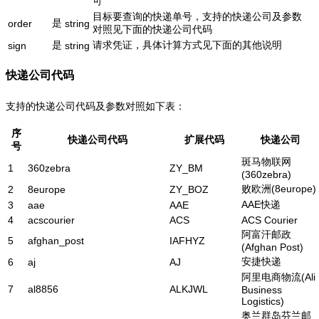
可
目标要查询的快递单号，支持的快递公司及参数
是
order
string
对照见下面的快递公司代码
是
请求凭证，具体计算方式见下面的其他说明
sign
string
快递公司代码
支持的快递公司代码及参数对照如下表：
序
快递公司代码
扩展代码
快递公司
号
斑马物联网
1
360zebra
ZY_BM
(360zebra)
败欧洲(8europe)
2
8europe
ZY_BOZ
AAE快递
3
aae
AAE
4
acscourier
ACS
ACS Courier
阿富汗邮政
5
afghan_post
IAFHYZ
(Afghan Post)
安捷快递
6
aj
AJ
阿里电商物流(Ali
7
al8856
ALKJWL
Business
Logistics)
奥兰群岛芬兰邮