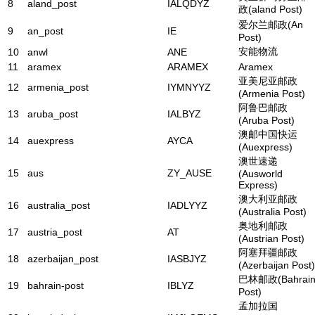
8
aland_post
IALQDYZ
政(aland Post)
爱尔兰邮政(An
9
an_post
IE
Post)
安能物流
10
anwl
ANE
11
aramex
ARAMEX
Aramex
亚美尼亚邮政
12
armenia_post
IYMNYYZ
(Armenia Post)
阿鲁巴邮政
13
aruba_post
IALBYZ
(Aruba Post)
澳邮中国快运
14
auexpress
AYCA
(Auexpress)
澳世速递
15
aus
ZY_AUSE
(Ausworld
Express)
澳大利亚邮政
16
australia_post
IADLYYZ
(Australia Post)
奥地利邮政
17
austria_post
AT
(Austrian Post)
阿塞拜疆邮政
18
azerbaijan_post
IASBJYZ
(Azerbaijan Post)
巴林邮政(Bahrai
19
bahrain-post
IBLYZ
Post)
孟加拉国