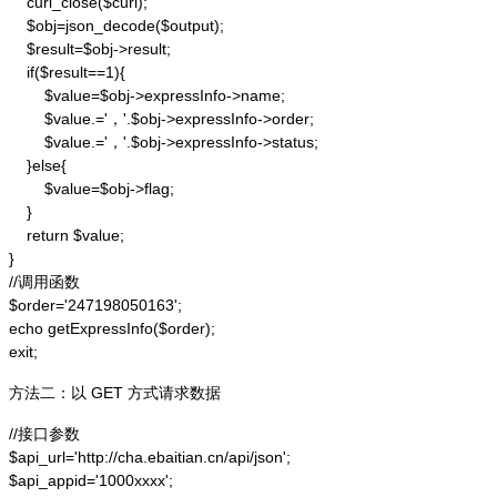
    curl_close($curl);

    $obj=json_decode($output);

    $result=$obj->result;

    if($result==1){

        $value=$obj->expressInfo->name;

        $value.='，'.$obj->expressInfo->order;

        $value.='，'.$obj->expressInfo->status;

    }else{

        $value=$obj->flag;

    }

    return $value;

}

//调用函数

$order='247198050163';

echo getExpressInfo($order);

exit;
方法二：以 GET 方式请求数据
//接口参数

$api_url='http://cha.ebaitian.cn/api/json';

$api_appid='1000xxxx';
