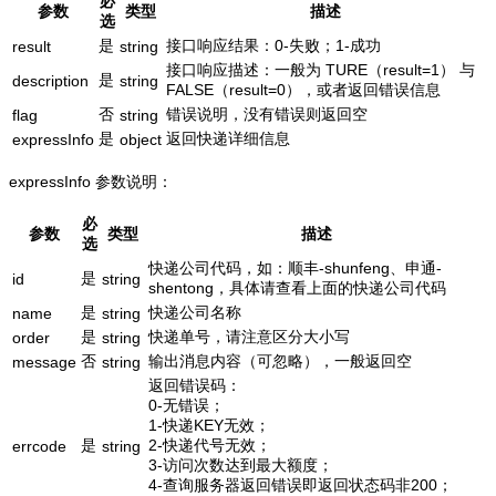
必
参数
类型
描述
选
是
接口响应结果：0-失败；1-成功
result
string
接口响应描述：一般为 TURE（result=1） 与
是
description
string
FALSE（result=0），或者返回错误信息
否
错误说明，没有错误则返回空
flag
string
是
返回快递详细信息
expressInfo
object
expressInfo 参数说明：
必
参数
类型
描述
选
快递公司代码，如：顺丰-shunfeng、申通-
是
id
string
shentong，具体请查看上面的快递公司代码
是
快递公司名称
name
string
是
快递单号，请注意区分大小写
order
string
否
输出消息内容（可忽略），一般返回空
message
string
返回错误码：
0-无错误；
1-快递KEY无效；
是
2-快递代号无效；
errcode
string
3-访问次数达到最大额度；
4-查询服务器返回错误即返回状态码非200；