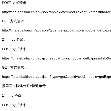
POST 方式请求：
http://cha.ebaitian.cn/api/json?appid=xxx&module=getExpressInfo&o
GET 方式请求：
http://cha.ebaitian.cn/api/json?type=get&appid=xxx&module=getExpr
2）
https
协议：
POST 方式请求：
https://cha.ebaitian.cn/api/json?appid=xxx&module=getExpressInfo&
GET 方式请求：
https://cha.ebaitian.cn/api/json?type=get&appid=xxx&module=getEx
接口二：快递公司+快递单号
1）
http
协议：
POST 方式请求：