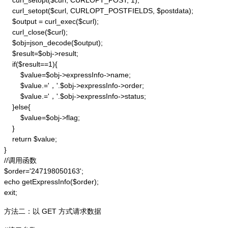
    curl_setopt($curl, CURLOPT_POST, 1);

    curl_setopt($curl, CURLOPT_POSTFIELDS, $postdata);

    $output = curl_exec($curl);

    curl_close($curl);

    $obj=json_decode($output);

    $result=$obj->result;

    if($result==1){

        $value=$obj->expressInfo->name;

        $value.='，'.$obj->expressInfo->order;

        $value.='，'.$obj->expressInfo->status;

    }else{

        $value=$obj->flag;

    }

    return $value;

}

//调用函数

$order='247198050163';

echo getExpressInfo($order);

exit;
方法二：以 GET 方式请求数据