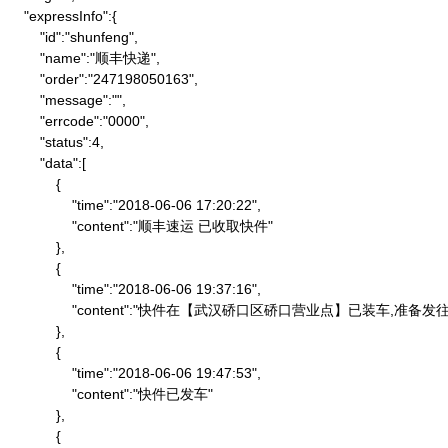
    "expressInfo":{

        "id":"shunfeng",

        "name":"顺丰快递",

        "order":"247198050163",

        "message":"",

        "errcode":"0000",

        "status":4,

        "data":[

            {

                "time":"2018-06-06 17:20:22",

                "content":"顺丰速运 已收取快件"

            },

            {

                "time":"2018-06-06 19:37:16",

                "content":"快件在【武汉硚口区硚口营业点】已装车,
            },

            {

                "time":"2018-06-06 19:47:53",

                "content":"快件已发车"

            },

            {
