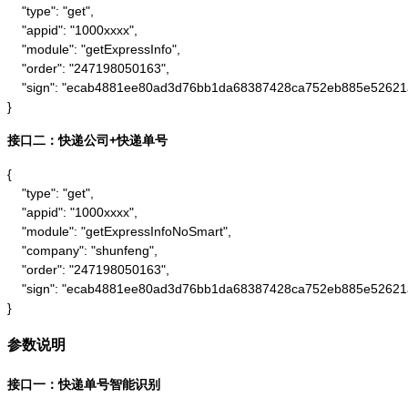
    "type": "get",

    "appid": "1000xxxx",

    "module": "getExpressInfo",

    "order": "247198050163",

    "sign": "ecab4881ee80ad3d76bb1da68387428ca752eb885e52621
}
接口二：快递公司+快递单号
{

    "type": "get",

    "appid": "1000xxxx",

    "module": "getExpressInfoNoSmart",

    "company": "shunfeng",

    "order": "247198050163",

    "sign": "ecab4881ee80ad3d76bb1da68387428ca752eb885e52621
}
参数说明
接口一：快递单号智能识别