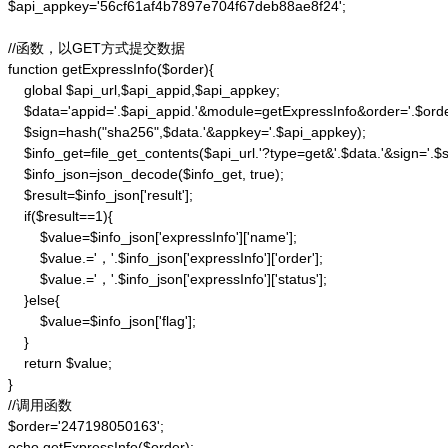
$api_appkey='56cf61af4b7897e704f67deb88ae8f24';

//函数，以GET方式提交数据

function getExpressInfo($order){

    global $api_url,$api_appid,$api_appkey;

    $data='appid='.$api_appid.'&module=getExpressInfo&order='.$orde
    $sign=hash("sha256",$data.'&appkey='.$api_appkey);

    $info_get=file_get_contents($api_url.'?type=get&'.$data.'&sign='.$si
    $info_json=json_decode($info_get, true);

    $result=$info_json['result'];

    if($result==1){

        $value=$info_json['expressInfo']['name'];

        $value.='，'.$info_json['expressInfo']['order'];

        $value.='，'.$info_json['expressInfo']['status'];

    }else{

        $value=$info_json['flag'];

    }

    return $value;

}

//调用函数

$order='247198050163';

echo getExpressInfo($order);
