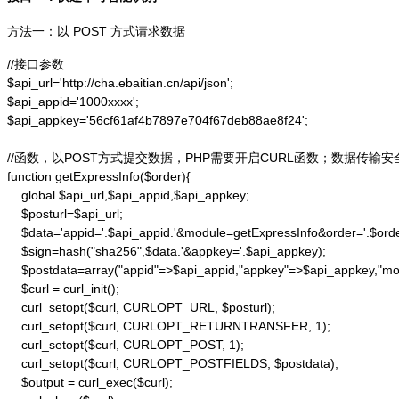
方法一：以 POST 方式请求数据
//接口参数

$api_url='http://cha.ebaitian.cn/api/json';

$api_appid='1000xxxx';

$api_appkey='56cf61af4b7897e704f67deb88ae8f24';

//函数，以POST方式提交数据，PHP需要开启CURL函数；数据传输安
function getExpressInfo($order){

    global $api_url,$api_appid,$api_appkey;

    $posturl=$api_url;

    $data='appid='.$api_appid.'&module=getExpressInfo&order='.$orde
    $sign=hash("sha256",$data.'&appkey='.$api_appkey);

    $postdata=array("appid"=>$api_appid,"appkey"=>$api_appkey,"modu
    $curl = curl_init();

    curl_setopt($curl, CURLOPT_URL, $posturl);

    curl_setopt($curl, CURLOPT_RETURNTRANSFER, 1);

    curl_setopt($curl, CURLOPT_POST, 1);

    curl_setopt($curl, CURLOPT_POSTFIELDS, $postdata);

    $output = curl_exec($curl);
