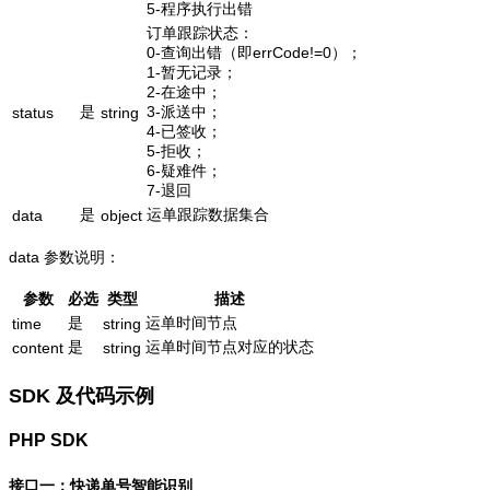
5-程序执行出错
订单跟踪状态：
0-查询出错（即errCode!=0）；
1-暂无记录；
2-在途中；
是
3-派送中；
status
string
4-已签收；
5-拒收；
6-疑难件；
7-退回
是
运单跟踪数据集合
data
object
data 参数说明：
参数
必选
类型
描述
是
运单时间节点
time
string
是
运单时间节点对应的状态
content
string
SDK 及代码示例
PHP SDK
接口一：快递单号智能识别