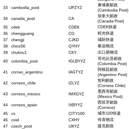
柬埔寨邮政
33
cambodia_post
IJPZYZ
(Cambodia Post)
加拿大邮政
34
canada_post
CA
(Canada Post)
CDEK快递
35
cdek
CDEK
程光快递
36
chengguang
CG
城际快递
37
chengji
CJKD
秦远物流
38
chinz56
QYHY
出口易物流
39
chukou1
CKY
哥伦比亚邮政
40
colombia_post
IGLBYYZ
(Colombia Post)
阿根廷邮政
41
correo_argentino
IAGTYZ
(Argentino Post)
智利邮政
42
correos_chile
IZLYZ
(Correos Chile)
墨西哥邮政
43
correos_mexico
IMXGYZ
(Mexico Post)
西班牙邮政
44
correos_spain
IXBYYZ
(Correos)
城市100快递
45
cs
CITY100
传喜物流
46
cxwl
CXHY
捷克邮政
47
czech_post
IJKYZ