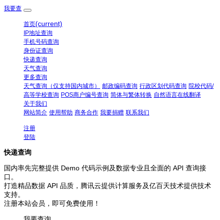
我要查
(current)
首页
IP地址查询
手机号码查询
身份证查询
快递查询
天气查询
更多查询
天气查询（仅支持国内城市）
邮政编码查询
行政区划代码查询
院校代码/
高等学校查询
POS商户编号查询
简体与繁体转换
自然语言在线翻译
关于我们
网站简介
使用帮助
商务合作
我要捐赠
联系我们
注册
登陆
快递查询
国内率先完整提供 Demo 代码示例及数据专业且全面的 API 查询接
口。
打造精品数据 API 品质，腾讯云提供计算服务及亿百天技术提供技术
支持。
注册本站会员，即可免费使用！
我要查询