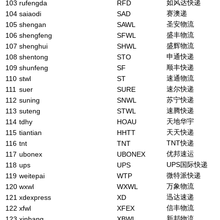
如风达快递
103
rufengda
RFD
赛澳递
104
saiaodi
SAD
圣安物流
105
shengan
SAWL
盛丰物流
106
shengfeng
SFWL
盛辉物流
107
shenghui
SHWL
申通快递
108
shentong
STO
顺丰快递
109
shunfeng
SF
速通物流
110
stwl
ST
速尔快递
111
suer
SURE
苏宁快递
112
suning
SNWL
速腾快递
113
suteng
STWL
天地华宇
114
tdhy
HOAU
天天快递
115
tiantian
HHTT
TNT快递
116
tnt
TNT
优邦速运
117
ubonex
UBONEX
UPS国际快递
118
ups
UPS
微特派快递
119
weitepai
WTP
万象物流
120
wxwl
WXWL
迅达速递
121
xdexpress
XD
信丰物流
122
xfwl
XFEX
新邦物流
123
xinbang
XBWL