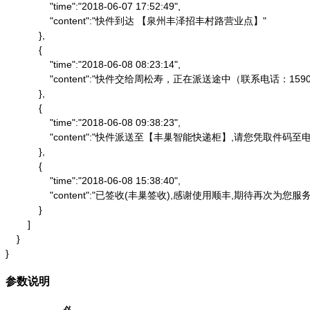
                "time":"2018-06-07 17:52:49",

                "content":"快件到达 【泉州丰泽招丰村路营业点】"

            },

            {

                "time":"2018-06-08 08:23:14",

                "content":"快件交给周松寿，正在派送途中（联系电话：1590
            },

            {

                "time":"2018-06-08 09:38:23",

                "content":"快件派送至【丰巢智能快递柜】,请
            },

            {

                "time":"2018-06-08 15:38:40",

                "content":"已签收(丰巢签收),感谢使用顺丰,期待再次为您服务"
            }

        ]

    }

}
参数说明