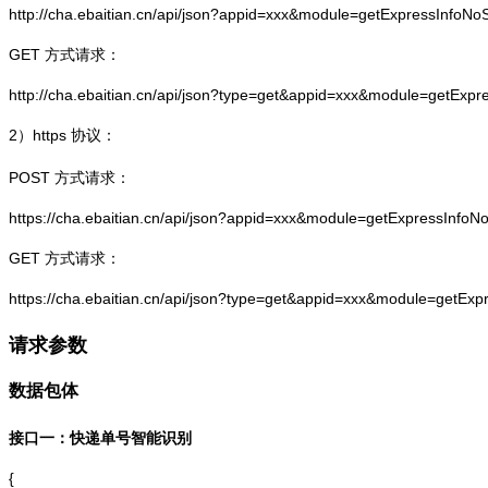
http://cha.ebaitian.cn/api/json?appid=xxx&module=getExpressInfo
GET 方式请求：
http://cha.ebaitian.cn/api/json?type=get&appid=xxx&module=getEx
2）
https
协议：
POST 方式请求：
https://cha.ebaitian.cn/api/json?appid=xxx&module=getExpressInf
GET 方式请求：
https://cha.ebaitian.cn/api/json?type=get&appid=xxx&module=getE
请求参数
数据包体
接口一：快递单号智能识别
{
