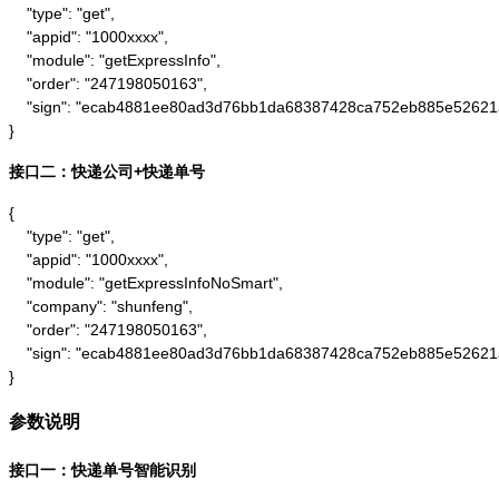
    "type": "get",

    "appid": "1000xxxx",

    "module": "getExpressInfo",

    "order": "247198050163",

    "sign": "ecab4881ee80ad3d76bb1da68387428ca752eb885e52621
}
接口二：快递公司+快递单号
{

    "type": "get",

    "appid": "1000xxxx",

    "module": "getExpressInfoNoSmart",

    "company": "shunfeng",

    "order": "247198050163",

    "sign": "ecab4881ee80ad3d76bb1da68387428ca752eb885e52621
}
参数说明
接口一：快递单号智能识别