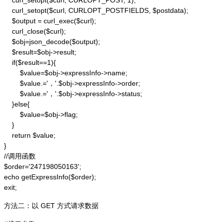
    curl_setopt($curl, CURLOPT_POST, 1);

    curl_setopt($curl, CURLOPT_POSTFIELDS, $postdata);

    $output = curl_exec($curl);

    curl_close($curl);

    $obj=json_decode($output);

    $result=$obj->result;

    if($result==1){

        $value=$obj->expressInfo->name;

        $value.='，'.$obj->expressInfo->order;

        $value.='，'.$obj->expressInfo->status;

    }else{

        $value=$obj->flag;

    }

    return $value;

}

//调用函数

$order='247198050163';

echo getExpressInfo($order);

exit;
方法二：以 GET 方式请求数据