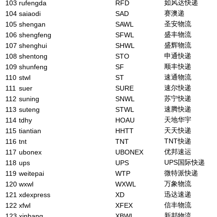
如风达快递
103
rufengda
RFD
赛澳递
104
saiaodi
SAD
圣安物流
105
shengan
SAWL
盛丰物流
106
shengfeng
SFWL
盛辉物流
107
shenghui
SHWL
申通快递
108
shentong
STO
顺丰快递
109
shunfeng
SF
速通物流
110
stwl
ST
速尔快递
111
suer
SURE
苏宁快递
112
suning
SNWL
速腾快递
113
suteng
STWL
天地华宇
114
tdhy
HOAU
天天快递
115
tiantian
HHTT
TNT快递
116
tnt
TNT
优邦速运
117
ubonex
UBONEX
UPS国际快递
118
ups
UPS
微特派快递
119
weitepai
WTP
万象物流
120
wxwl
WXWL
迅达速递
121
xdexpress
XD
信丰物流
122
xfwl
XFEX
新邦物流
123
xinbang
XBWL