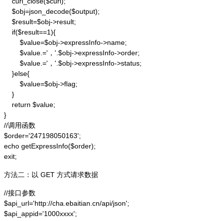
    curl_close($curl);

    $obj=json_decode($output);

    $result=$obj->result;

    if($result==1){

        $value=$obj->expressInfo->name;

        $value.='，'.$obj->expressInfo->order;

        $value.='，'.$obj->expressInfo->status;

    }else{

        $value=$obj->flag;

    }

    return $value;

}

//调用函数

$order='247198050163';

echo getExpressInfo($order);

exit;
方法二：以 GET 方式请求数据
//接口参数

$api_url='http://cha.ebaitian.cn/api/json';

$api_appid='1000xxxx';
