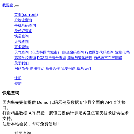
我要查
(current)
首页
IP地址查询
手机号码查询
身份证查询
快递查询
天气查询
更多查询
天气查询（仅支持国内城市）
邮政编码查询
行政区划代码查询
院校代码/
高等学校查询
POS商户编号查询
简体与繁体转换
自然语言在线翻译
关于我们
网站简介
使用帮助
商务合作
我要捐赠
联系我们
注册
登陆
快递查询
国内率先完整提供 Demo 代码示例及数据专业且全面的 API 查询接
口。
打造精品数据 API 品质，腾讯云提供计算服务及亿百天技术提供技术
支持。
注册本站会员，即可免费使用！
我要查询