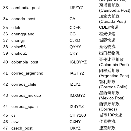
柬埔寨邮政
33
cambodia_post
IJPZYZ
(Cambodia Post)
加拿大邮政
34
canada_post
CA
(Canada Post)
CDEK快递
35
cdek
CDEK
程光快递
36
chengguang
CG
城际快递
37
chengji
CJKD
秦远物流
38
chinz56
QYHY
出口易物流
39
chukou1
CKY
哥伦比亚邮政
40
colombia_post
IGLBYYZ
(Colombia Post)
阿根廷邮政
41
correo_argentino
IAGTYZ
(Argentino Post)
智利邮政
42
correos_chile
IZLYZ
(Correos Chile)
墨西哥邮政
43
correos_mexico
IMXGYZ
(Mexico Post)
西班牙邮政
44
correos_spain
IXBYYZ
(Correos)
城市100快递
45
cs
CITY100
传喜物流
46
cxwl
CXHY
捷克邮政
47
czech_post
IJKYZ