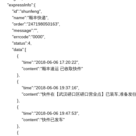
    "expressInfo":{

        "id":"shunfeng",

        "name":"顺丰快递",

        "order":"247198050163",

        "message":"",

        "errcode":"0000",

        "status":4,

        "data":[

            {

                "time":"2018-06-06 17:20:22",

                "content":"顺丰速运 已收取快件"

            },

            {

                "time":"2018-06-06 19:37:16",

                "content":"快件在【武汉硚口区硚口营业点】已装车,
            },

            {

                "time":"2018-06-06 19:47:53",

                "content":"快件已发车"

            },

            {
