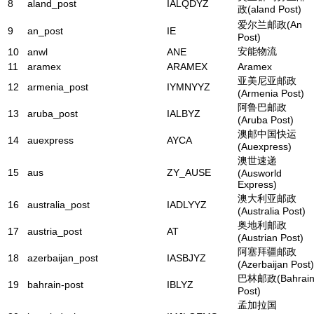
8
aland_post
IALQDYZ
政(aland Post)
爱尔兰邮政(An
9
an_post
IE
Post)
安能物流
10
anwl
ANE
11
aramex
ARAMEX
Aramex
亚美尼亚邮政
12
armenia_post
IYMNYYZ
(Armenia Post)
阿鲁巴邮政
13
aruba_post
IALBYZ
(Aruba Post)
澳邮中国快运
14
auexpress
AYCA
(Auexpress)
澳世速递
15
aus
ZY_AUSE
(Ausworld
Express)
澳大利亚邮政
16
australia_post
IADLYYZ
(Australia Post)
奥地利邮政
17
austria_post
AT
(Austrian Post)
阿塞拜疆邮政
18
azerbaijan_post
IASBJYZ
(Azerbaijan Post)
巴林邮政(Bahrai
19
bahrain-post
IBLYZ
Post)
孟加拉国