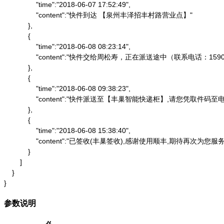
                "time":"2018-06-07 17:52:49",

                "content":"快件到达 【泉州丰泽招丰村路营业点】"

            },

            {

                "time":"2018-06-08 08:23:14",

                "content":"快件交给周松寿，正在派送途中（联系电话：1590
            },

            {

                "time":"2018-06-08 09:38:23",

                "content":"快件派送至【丰巢智能快递柜】,请
            },

            {

                "time":"2018-06-08 15:38:40",

                "content":"已签收(丰巢签收),感谢使用顺丰,期待再次为您服务"
            }

        ]

    }

}
参数说明