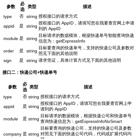
必
参数
类型
描述
选
否
授权接口的请求方式
type
string
授权接口的 AppID，请填写您在我要查官网上申请
是
appid
string
到的 AppID
目标请求的数据模块，根据快递单号智能查询快递
是
module
string
信息为：getExpressInfo
目标要查询的快递单号，支持的快递公司及参数对
是
order
string
照见下面的其他说明
是
请求凭证，具体计算方式见下面的其他说明
sign
string
接口二：快递公司+快递单号
必
参数
类型
描述
选
否
授权接口的请求方式
type
string
授权接口的 AppID，请填写您在我要查官网上申
是
appid
string
请到的 AppID
目标请求的数据模块，根据快递公司和快递单号
是
module
string
查询快递信息为：getExpressInfoNoSmart
目标要查询的快递公司，支持的快递公司及参数
是
对照见下面的快递公司代码，代码或扩展代码均
company
string