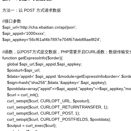
方法一：以 POST 方式请求数据
//接口参数

$api_url='http://cha.ebaitian.cn/api/json';

$api_appid='1000xxxx';

$api_appkey='56cf61af4b7897e704f67deb88ae8f24';

//函数，以POST方式提交数据，PHP需要开启CURL函数；数据传输安
function getExpressInfo($order){

    global $api_url,$api_appid,$api_appkey;

    $posturl=$api_url;

    $data='appid='.$api_appid.'&module=getExpressInfo&order='.$orde
    $sign=hash("sha256",$data.'&appkey='.$api_appkey);

    $postdata=array("appid"=>$api_appid,"appkey"=>$api_appkey,"modu
    $curl = curl_init();

    curl_setopt($curl, CURLOPT_URL, $posturl);

    curl_setopt($curl, CURLOPT_RETURNTRANSFER, 1);

    curl_setopt($curl, CURLOPT_POST, 1);

    curl_setopt($curl, CURLOPT_POSTFIELDS, $postdata);

    $output = curl_exec($curl);
