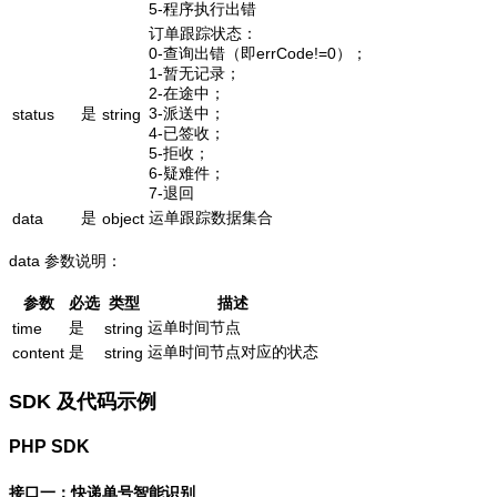
5-程序执行出错
订单跟踪状态：
0-查询出错（即errCode!=0）；
1-暂无记录；
2-在途中；
是
3-派送中；
status
string
4-已签收；
5-拒收；
6-疑难件；
7-退回
是
运单跟踪数据集合
data
object
data 参数说明：
参数
必选
类型
描述
是
运单时间节点
time
string
是
运单时间节点对应的状态
content
string
SDK 及代码示例
PHP SDK
接口一：快递单号智能识别