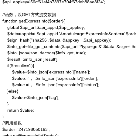
$api_appkey='56cf61af4b7897e704f67deb88ae8f24';

//函数，以GET方式提交数据

function getExpressInfo($order){

    global $api_url,$api_appid,$api_appkey;

    $data='appid='.$api_appid.'&module=getExpressInfo&order='.$orde
    $sign=hash("sha256",$data.'&appkey='.$api_appkey);

    $info_get=file_get_contents($api_url.'?type=get&'.$data.'&sign='.$si
    $info_json=json_decode($info_get, true);

    $result=$info_json['result'];

    if($result==1){

        $value=$info_json['expressInfo']['name'];

        $value.='，'.$info_json['expressInfo']['order'];

        $value.='，'.$info_json['expressInfo']['status'];

    }else{

        $value=$info_json['flag'];

    }

    return $value;

}

//调用函数

$order='247198050163';

echo getExpressInfo($order);
