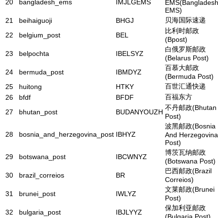
20
bangladesh_ems
IMJLGEMS
EMS(Banglades
EMS)
贝海国际速递
21
beihaiguoji
BHGJ
比利时邮政
22
belgium_post
BEL
(Bpost)
白俄罗斯邮政
23
belpochta
IBELSYZ
(Belarus Post)
百慕大邮政
24
bermuda_post
IBMDYZ
(Bermuda Post)
百世汇通快递
25
huitong
HTKY
百福东方
26
bfdf
BFDF
不丹邮政(Bhutan
27
bhutan_post
BUDANYOUZH
Post)
波黑邮政(Bosnia
28
bosnia_and_herzegovina_post
IBHYZ
And Herzegovina
Post)
博茨瓦纳邮政
29
botswana_post
IBCWNYZ
(Botswana Post)
巴西邮政(Brazil
30
brazil_correios
BR
Correios)
文莱邮政(Brunei
31
brunei_post
IWLYZ
Post)
保加利亚邮政
32
bulgaria_post
IBJLYYZ
(Bulgaria Post)