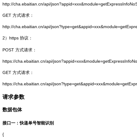
http://cha.ebaitian.cn/api/json?appid=xxx&module=getExpressInfo
GET 方式请求：
http://cha.ebaitian.cn/api/json?type=get&appid=xxx&module=getEx
2）
https
协议：
POST 方式请求：
https://cha.ebaitian.cn/api/json?appid=xxx&module=getExpressInf
GET 方式请求：
https://cha.ebaitian.cn/api/json?type=get&appid=xxx&module=getE
请求参数
数据包体
接口一：快递单号智能识别
{
