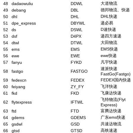
大道物流
48
dadaowuliu
DDWL
德邦物流、快递
49
debang
DBL
DHL快递
50
dhl
DHL
递必易
51
dpe_express
DBYWL
D速快递
52
ds
DSWL
递四方速递
53
dsf
D4PX
大田物流
54
dtwl
DTWL
EMS快递
55
ems
EMS
ewe快递
56
ewe
EWE
凡宇快递
57
fanyu
FYKD
速派快递
58
fastgo
FASTGO
FastGo(Fastgo)
FEDEX国内快递
59
fedexcn
FEDEX
飞洋快递
60
feiyang
ZY_FY
飞康达快递
61
fkd
FKD
飞特物流(Flyt
62
flytexpress
IFTWL
Express)
富腾达快递
63
ftd
FTD
广东ems快递
64
gdems
GDEMS
共速达物流
65
gsdwl
GSD
高铁速递
66
gtsd
GTSD