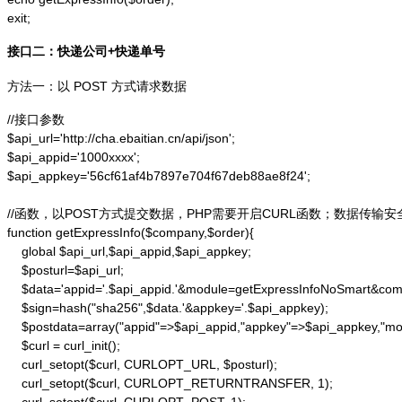
exit;
接口二：快递公司+快递单号
方法一：以 POST 方式请求数据
//接口参数

$api_url='http://cha.ebaitian.cn/api/json';

$api_appid='1000xxxx';

$api_appkey='56cf61af4b7897e704f67deb88ae8f24';

//函数，以POST方式提交数据，PHP需要开启CURL函数；数据传输安
function getExpressInfo($company,$order){

    global $api_url,$api_appid,$api_appkey;

    $posturl=$api_url;

    $data='appid='.$api_appid.'&module=getExpressInfoNoSmart&co
    $sign=hash("sha256",$data.'&appkey='.$api_appkey);

    $postdata=array("appid"=>$api_appid,"appkey"=>$api_appkey,"m
    $curl = curl_init();

    curl_setopt($curl, CURLOPT_URL, $posturl);

    curl_setopt($curl, CURLOPT_RETURNTRANSFER, 1);
