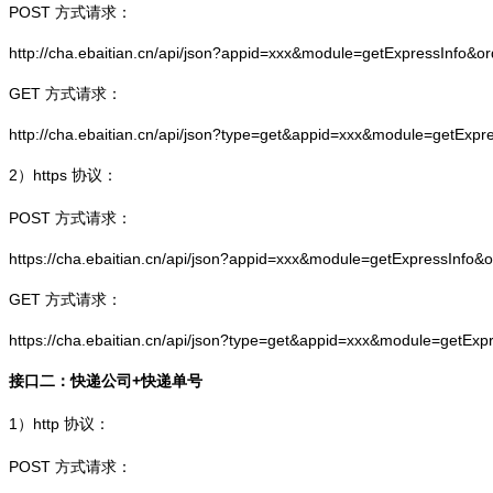
POST 方式请求：
http://cha.ebaitian.cn/api/json?appid=xxx&module=getExpressInfo&o
GET 方式请求：
http://cha.ebaitian.cn/api/json?type=get&appid=xxx&module=getExpr
2）
https
协议：
POST 方式请求：
https://cha.ebaitian.cn/api/json?appid=xxx&module=getExpressInfo&
GET 方式请求：
https://cha.ebaitian.cn/api/json?type=get&appid=xxx&module=getEx
接口二：快递公司+快递单号
1）
http
协议：
POST 方式请求：