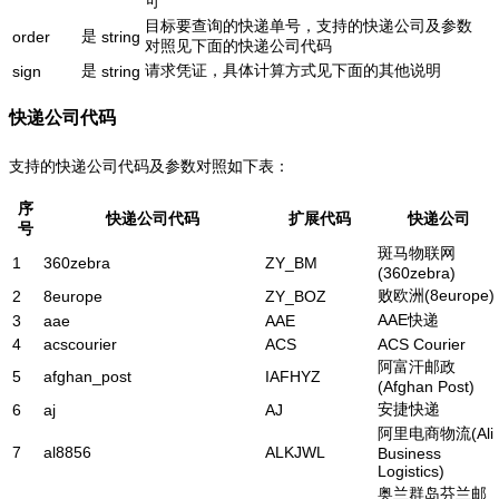
可
目标要查询的快递单号，支持的快递公司及参数
是
order
string
对照见下面的快递公司代码
是
请求凭证，具体计算方式见下面的其他说明
sign
string
快递公司代码
支持的快递公司代码及参数对照如下表：
序
快递公司代码
扩展代码
快递公司
号
斑马物联网
1
360zebra
ZY_BM
(360zebra)
败欧洲(8europe)
2
8europe
ZY_BOZ
AAE快递
3
aae
AAE
4
acscourier
ACS
ACS Courier
阿富汗邮政
5
afghan_post
IAFHYZ
(Afghan Post)
安捷快递
6
aj
AJ
阿里电商物流(Ali
7
al8856
ALKJWL
Business
Logistics)
奥兰群岛芬兰邮