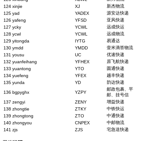
新杰物流
124
xinjie
XJ
源安达快递
125
yad
YADEX
亚风快递
126
yafeng
YFSD
远成快运
127
ycky
YCWL
远成物流
128
ycwl
YCWL
易通达
129
yitongda
IYTG
壹米滴答物流
130
ymdd
YMDD
优速快递
131
yousu
UC
原飞航快递
132
yuanfeihang
YFHEX
圆通快递
133
yuantong
YTO
越丰快递
134
yuefeng
YFEX
韵达快递
135
yunda
YD
邮政包裹、平
136
bgpyghx
YZPY
邮、挂号信
增益快递
137
zengyi
ZENY
中铁快运
138
zhongtie
ZTKY
中通快递
139
zhongtong
ZTO
中邮物流
140
zhongyou
CNPEX
宅急送快递
141
zjs
ZJS