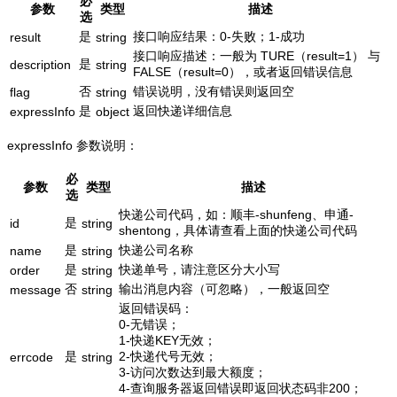
必
参数
类型
描述
选
是
接口响应结果：0-失败；1-成功
result
string
接口响应描述：一般为 TURE（result=1） 与
是
description
string
FALSE（result=0），或者返回错误信息
否
错误说明，没有错误则返回空
flag
string
是
返回快递详细信息
expressInfo
object
expressInfo 参数说明：
必
参数
类型
描述
选
快递公司代码，如：顺丰-shunfeng、申通-
是
id
string
shentong，具体请查看上面的快递公司代码
是
快递公司名称
name
string
是
快递单号，请注意区分大小写
order
string
否
输出消息内容（可忽略），一般返回空
message
string
返回错误码：
0-无错误；
1-快递KEY无效；
是
2-快递代号无效；
errcode
string
3-访问次数达到最大额度；
4-查询服务器返回错误即返回状态码非200；