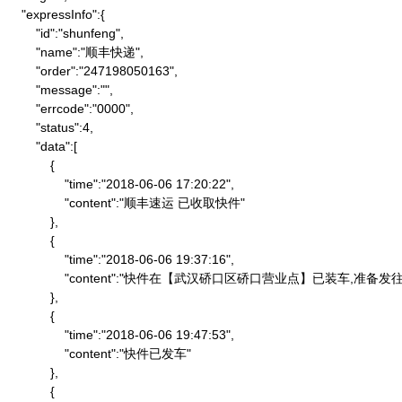
    "expressInfo":{

        "id":"shunfeng",

        "name":"顺丰快递",

        "order":"247198050163",

        "message":"",

        "errcode":"0000",

        "status":4,

        "data":[

            {

                "time":"2018-06-06 17:20:22",

                "content":"顺丰速运 已收取快件"

            },

            {

                "time":"2018-06-06 19:37:16",

                "content":"快件在【武汉硚口区硚口营业点】已装车,
            },

            {

                "time":"2018-06-06 19:47:53",

                "content":"快件已发车"

            },

            {
