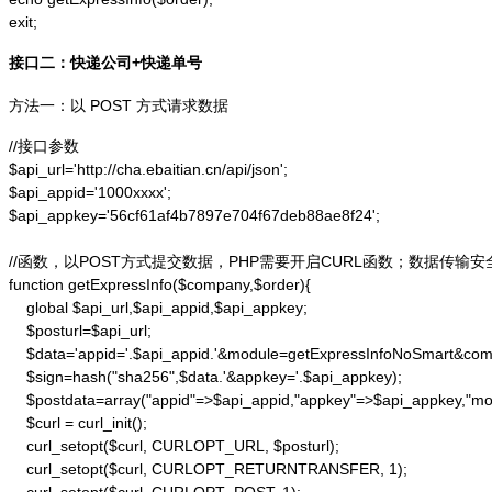
exit;
接口二：快递公司+快递单号
方法一：以 POST 方式请求数据
//接口参数

$api_url='http://cha.ebaitian.cn/api/json';

$api_appid='1000xxxx';

$api_appkey='56cf61af4b7897e704f67deb88ae8f24';

//函数，以POST方式提交数据，PHP需要开启CURL函数；数据传输安
function getExpressInfo($company,$order){

    global $api_url,$api_appid,$api_appkey;

    $posturl=$api_url;

    $data='appid='.$api_appid.'&module=getExpressInfoNoSmart&co
    $sign=hash("sha256",$data.'&appkey='.$api_appkey);

    $postdata=array("appid"=>$api_appid,"appkey"=>$api_appkey,"m
    $curl = curl_init();

    curl_setopt($curl, CURLOPT_URL, $posturl);

    curl_setopt($curl, CURLOPT_RETURNTRANSFER, 1);
