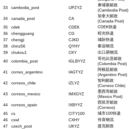
柬埔寨邮政
33
cambodia_post
IJPZYZ
(Cambodia Post)
加拿大邮政
34
canada_post
CA
(Canada Post)
CDEK快递
35
cdek
CDEK
程光快递
36
chengguang
CG
城际快递
37
chengji
CJKD
秦远物流
38
chinz56
QYHY
出口易物流
39
chukou1
CKY
哥伦比亚邮政
40
colombia_post
IGLBYYZ
(Colombia Post)
阿根廷邮政
41
correo_argentino
IAGTYZ
(Argentino Post)
智利邮政
42
correos_chile
IZLYZ
(Correos Chile)
墨西哥邮政
43
correos_mexico
IMXGYZ
(Mexico Post)
西班牙邮政
44
correos_spain
IXBYYZ
(Correos)
城市100快递
45
cs
CITY100
传喜物流
46
cxwl
CXHY
捷克邮政
47
czech_post
IJKYZ