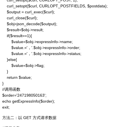
    curl_setopt($curl, CURLOPT_POST, 1);

    curl_setopt($curl, CURLOPT_POSTFIELDS, $postdata);

    $output = curl_exec($curl);

    curl_close($curl);

    $obj=json_decode($output);

    $result=$obj->result;

    if($result==1){

        $value=$obj->expressInfo->name;

        $value.='，'.$obj->expressInfo->order;

        $value.='，'.$obj->expressInfo->status;

    }else{

        $value=$obj->flag;

    }

    return $value;

}

//调用函数

$order='247198050163';

echo getExpressInfo($order);

exit;
方法二：以 GET 方式请求数据