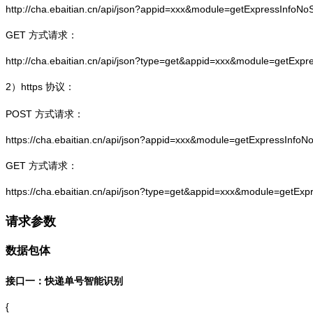
http://cha.ebaitian.cn/api/json?appid=xxx&module=getExpressInfo
GET 方式请求：
http://cha.ebaitian.cn/api/json?type=get&appid=xxx&module=getEx
2）
https
协议：
POST 方式请求：
https://cha.ebaitian.cn/api/json?appid=xxx&module=getExpressInf
GET 方式请求：
https://cha.ebaitian.cn/api/json?type=get&appid=xxx&module=getE
请求参数
数据包体
接口一：快递单号智能识别
{
