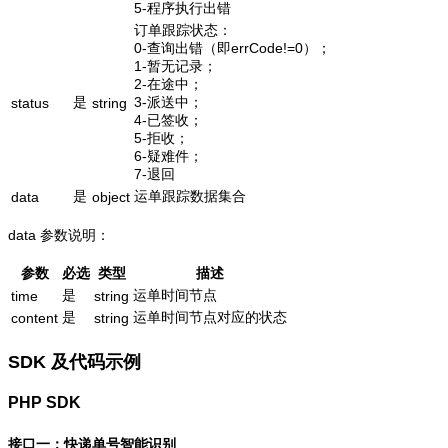
5-程序执行出错
订单跟踪状态：
0-查询出错（即errCode!=0）；
1-暂无记录；
2-在途中；
是
3-派送中；
status
string
4-已签收；
5-拒收；
6-疑难件；
7-退回
是
运单跟踪数据集合
data
object
data 参数说明：
参数
必选
类型
描述
是
运单时间节点
time
string
是
运单时间节点对应的状态
content
string
SDK 及代码示例
PHP SDK
接口一：快递单号智能识别