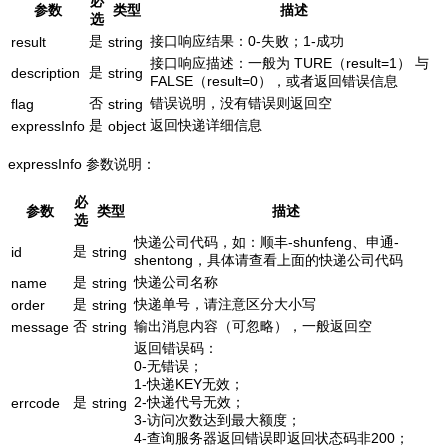
必
参数
类型
描述
选
是
接口响应结果：0-失败；1-成功
result
string
接口响应描述：一般为 TURE（result=1） 与
是
description
string
FALSE（result=0），或者返回错误信息
否
错误说明，没有错误则返回空
flag
string
是
返回快递详细信息
expressInfo
object
expressInfo 参数说明：
必
参数
类型
描述
选
快递公司代码，如：顺丰-shunfeng、申通-
是
id
string
shentong，具体请查看上面的快递公司代码
是
快递公司名称
name
string
是
快递单号，请注意区分大小写
order
string
否
输出消息内容（可忽略），一般返回空
message
string
返回错误码：
0-无错误；
1-快递KEY无效；
是
2-快递代号无效；
errcode
string
3-访问次数达到最大额度；
4-查询服务器返回错误即返回状态码非200；