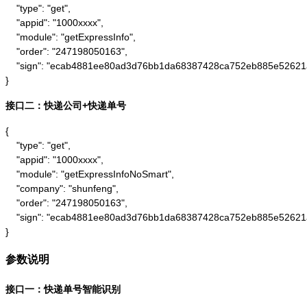
    "type": "get",

    "appid": "1000xxxx",

    "module": "getExpressInfo",

    "order": "247198050163",

    "sign": "ecab4881ee80ad3d76bb1da68387428ca752eb885e52621
}
接口二：快递公司+快递单号
{

    "type": "get",

    "appid": "1000xxxx",

    "module": "getExpressInfoNoSmart",

    "company": "shunfeng",

    "order": "247198050163",

    "sign": "ecab4881ee80ad3d76bb1da68387428ca752eb885e52621
}
参数说明
接口一：快递单号智能识别