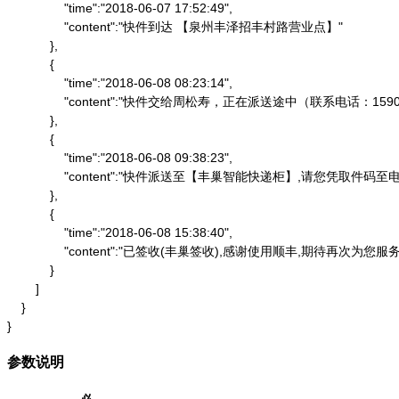
                "time":"2018-06-07 17:52:49",

                "content":"快件到达 【泉州丰泽招丰村路营业点】"

            },

            {

                "time":"2018-06-08 08:23:14",

                "content":"快件交给周松寿，正在派送途中（联系电话：1590
            },

            {

                "time":"2018-06-08 09:38:23",

                "content":"快件派送至【丰巢智能快递柜】,请
            },

            {

                "time":"2018-06-08 15:38:40",

                "content":"已签收(丰巢签收),感谢使用顺丰,期待再次为您服务"
            }

        ]

    }

}
参数说明