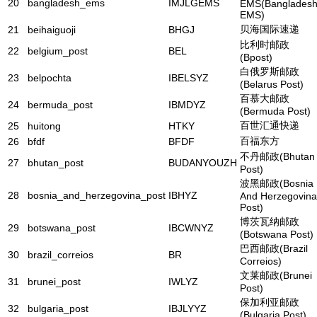
20
bangladesh_ems
IMJLGEMS
EMS(Banglades
EMS)
贝海国际速递
21
beihaiguoji
BHGJ
比利时邮政
22
belgium_post
BEL
(Bpost)
白俄罗斯邮政
23
belpochta
IBELSYZ
(Belarus Post)
百慕大邮政
24
bermuda_post
IBMDYZ
(Bermuda Post)
百世汇通快递
25
huitong
HTKY
百福东方
26
bfdf
BFDF
不丹邮政(Bhutan
27
bhutan_post
BUDANYOUZH
Post)
波黑邮政(Bosnia
28
bosnia_and_herzegovina_post
IBHYZ
And Herzegovina
Post)
博茨瓦纳邮政
29
botswana_post
IBCWNYZ
(Botswana Post)
巴西邮政(Brazil
30
brazil_correios
BR
Correios)
文莱邮政(Brunei
31
brunei_post
IWLYZ
Post)
保加利亚邮政
32
bulgaria_post
IBJLYYZ
(Bulgaria Post)