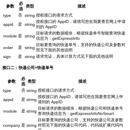
必
参数
类型
描述
选
否
授权接口的请求方式
type
string
授权接口的 AppID，请填写您在我要查官网上申请
是
appid
string
到的 AppID
目标请求的数据模块，根据快递单号智能查询快递
是
module
string
信息为：getExpressInfo
目标要查询的快递单号，支持的快递公司及参数对
是
order
string
照见下面的其他说明
是
请求凭证，具体计算方式见下面的其他说明
sign
string
接口二：快递公司+快递单号
必
参数
类型
描述
选
否
授权接口的请求方式
type
string
授权接口的 AppID，请填写您在我要查官网上申
是
appid
string
请到的 AppID
目标请求的数据模块，根据快递公司和快递单号
是
module
string
查询快递信息为：getExpressInfoNoSmart
目标要查询的快递公司，支持的快递公司及参数
是
对照见下面的快递公司代码，代码或扩展代码均
company
string