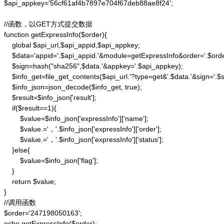
$api_appkey='56cf61af4b7897e704f67deb88ae8f24';

//函数，以GET方式提交数据

function getExpressInfo($order){

    global $api_url,$api_appid,$api_appkey;

    $data='appid='.$api_appid.'&module=getExpressInfo&order='.$orde
    $sign=hash("sha256",$data.'&appkey='.$api_appkey);

    $info_get=file_get_contents($api_url.'?type=get&'.$data.'&sign='.$si
    $info_json=json_decode($info_get, true);

    $result=$info_json['result'];

    if($result==1){

        $value=$info_json['expressInfo']['name'];

        $value.='，'.$info_json['expressInfo']['order'];

        $value.='，'.$info_json['expressInfo']['status'];

    }else{

        $value=$info_json['flag'];

    }

    return $value;

}

//调用函数

$order='247198050163';

echo getExpressInfo($order);
