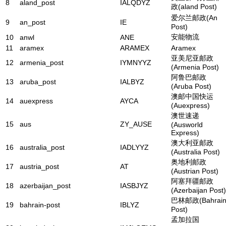
8
aland_post
IALQDYZ
政(aland Post)
爱尔兰邮政(An
9
an_post
IE
Post)
安能物流
10
anwl
ANE
11
aramex
ARAMEX
Aramex
亚美尼亚邮政
12
armenia_post
IYMNYYZ
(Armenia Post)
阿鲁巴邮政
13
aruba_post
IALBYZ
(Aruba Post)
澳邮中国快运
14
auexpress
AYCA
(Auexpress)
澳世速递
15
aus
ZY_AUSE
(Ausworld
Express)
澳大利亚邮政
16
australia_post
IADLYYZ
(Australia Post)
奥地利邮政
17
austria_post
AT
(Austrian Post)
阿塞拜疆邮政
18
azerbaijan_post
IASBJYZ
(Azerbaijan Post)
巴林邮政(Bahrai
19
bahrain-post
IBLYZ
Post)
孟加拉国