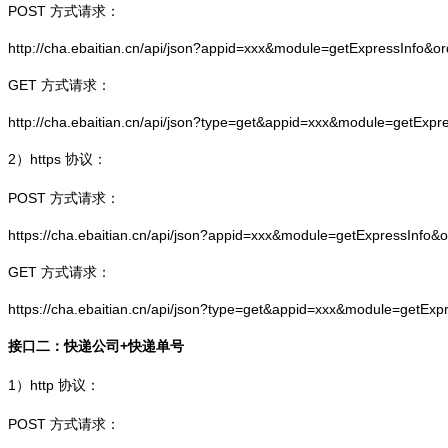
POST 方式请求：
http://cha.ebaitian.cn/api/json?appid=xxx&module=getExpressInfo&o
GET 方式请求：
http://cha.ebaitian.cn/api/json?type=get&appid=xxx&module=getExpr
2）
https
协议：
POST 方式请求：
https://cha.ebaitian.cn/api/json?appid=xxx&module=getExpressInfo&
GET 方式请求：
https://cha.ebaitian.cn/api/json?type=get&appid=xxx&module=getEx
接口二：快递公司+快递单号
1）
http
协议：
POST 方式请求：