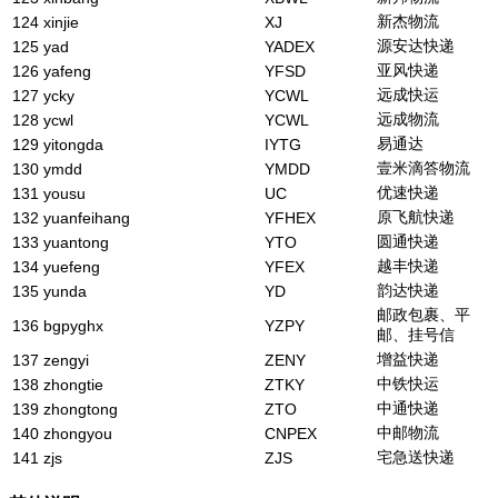
新杰物流
124
xinjie
XJ
源安达快递
125
yad
YADEX
亚风快递
126
yafeng
YFSD
远成快运
127
ycky
YCWL
远成物流
128
ycwl
YCWL
易通达
129
yitongda
IYTG
壹米滴答物流
130
ymdd
YMDD
优速快递
131
yousu
UC
原飞航快递
132
yuanfeihang
YFHEX
圆通快递
133
yuantong
YTO
越丰快递
134
yuefeng
YFEX
韵达快递
135
yunda
YD
邮政包裹、平
136
bgpyghx
YZPY
邮、挂号信
增益快递
137
zengyi
ZENY
中铁快运
138
zhongtie
ZTKY
中通快递
139
zhongtong
ZTO
中邮物流
140
zhongyou
CNPEX
宅急送快递
141
zjs
ZJS