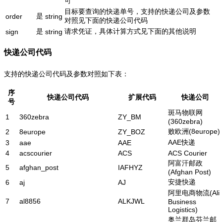
可
目标要查询的快递单号，支持的快递公司及参数
是
order
string
对照见下面的快递公司代码
是
请求凭证，具体计算方式见下面的其他说明
sign
string
快递公司代码
支持的快递公司代码及参数对照如下表：
序
快递公司代码
扩展代码
快递公司
号
斑马物联网
1
360zebra
ZY_BM
(360zebra)
败欧洲(8europe)
2
8europe
ZY_BOZ
AAE快递
3
aae
AAE
4
acscourier
ACS
ACS Courier
阿富汗邮政
5
afghan_post
IAFHYZ
(Afghan Post)
安捷快递
6
aj
AJ
阿里电商物流(Ali
7
al8856
ALKJWL
Business
Logistics)
奥兰群岛芬兰邮