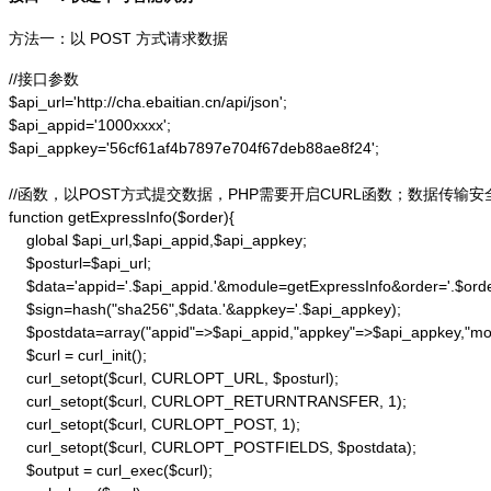
方法一：以 POST 方式请求数据
//接口参数

$api_url='http://cha.ebaitian.cn/api/json';

$api_appid='1000xxxx';

$api_appkey='56cf61af4b7897e704f67deb88ae8f24';

//函数，以POST方式提交数据，PHP需要开启CURL函数；数据传输安
function getExpressInfo($order){

    global $api_url,$api_appid,$api_appkey;

    $posturl=$api_url;

    $data='appid='.$api_appid.'&module=getExpressInfo&order='.$orde
    $sign=hash("sha256",$data.'&appkey='.$api_appkey);

    $postdata=array("appid"=>$api_appid,"appkey"=>$api_appkey,"modu
    $curl = curl_init();

    curl_setopt($curl, CURLOPT_URL, $posturl);

    curl_setopt($curl, CURLOPT_RETURNTRANSFER, 1);

    curl_setopt($curl, CURLOPT_POST, 1);

    curl_setopt($curl, CURLOPT_POSTFIELDS, $postdata);

    $output = curl_exec($curl);
