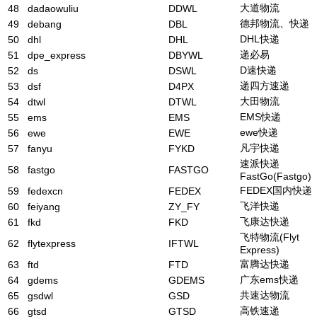
大道物流
48
dadaowuliu
DDWL
德邦物流、快递
49
debang
DBL
DHL快递
50
dhl
DHL
递必易
51
dpe_express
DBYWL
D速快递
52
ds
DSWL
递四方速递
53
dsf
D4PX
大田物流
54
dtwl
DTWL
EMS快递
55
ems
EMS
ewe快递
56
ewe
EWE
凡宇快递
57
fanyu
FYKD
速派快递
58
fastgo
FASTGO
FastGo(Fastgo)
FEDEX国内快递
59
fedexcn
FEDEX
飞洋快递
60
feiyang
ZY_FY
飞康达快递
61
fkd
FKD
飞特物流(Flyt
62
flytexpress
IFTWL
Express)
富腾达快递
63
ftd
FTD
广东ems快递
64
gdems
GDEMS
共速达物流
65
gsdwl
GSD
高铁速递
66
gtsd
GTSD