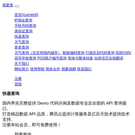
我要查
(current)
首页
IP地址查询
手机号码查询
身份证查询
快递查询
天气查询
更多查询
天气查询（仅支持国内城市）
邮政编码查询
行政区划代码查询
院校代码/
高等学校查询
POS商户编号查询
简体与繁体转换
自然语言在线翻译
关于我们
网站简介
使用帮助
商务合作
我要捐赠
联系我们
注册
登陆
快递查询
国内率先完整提供 Demo 代码示例及数据专业且全面的 API 查询接
口。
打造精品数据 API 品质，腾讯云提供计算服务及亿百天技术提供技术
支持。
注册本站会员，即可免费使用！
我要查询