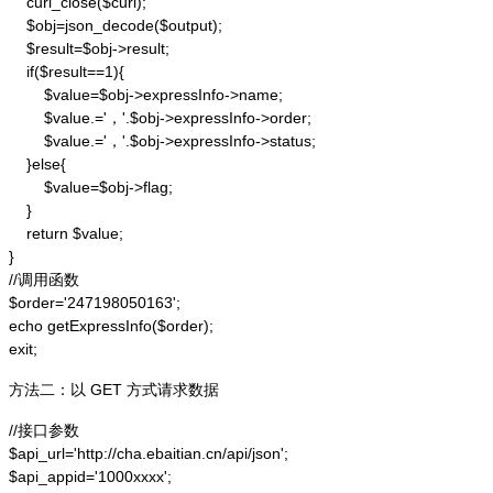
    curl_close($curl);

    $obj=json_decode($output);

    $result=$obj->result;

    if($result==1){

        $value=$obj->expressInfo->name;

        $value.='，'.$obj->expressInfo->order;

        $value.='，'.$obj->expressInfo->status;

    }else{

        $value=$obj->flag;

    }

    return $value;

}

//调用函数

$order='247198050163';

echo getExpressInfo($order);

exit;
方法二：以 GET 方式请求数据
//接口参数

$api_url='http://cha.ebaitian.cn/api/json';

$api_appid='1000xxxx';
