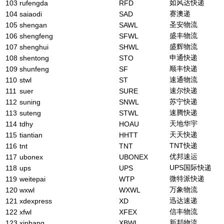
如风达快递
103
rufengda
RFD
赛澳递
104
saiaodi
SAD
圣安物流
105
shengan
SAWL
盛丰物流
106
shengfeng
SFWL
盛辉物流
107
shenghui
SHWL
申通快递
108
shentong
STO
顺丰快递
109
shunfeng
SF
速通物流
110
stwl
ST
速尔快递
111
suer
SURE
苏宁快递
112
suning
SNWL
速腾快递
113
suteng
STWL
天地华宇
114
tdhy
HOAU
天天快递
115
tiantian
HHTT
TNT快递
116
tnt
TNT
优邦速运
117
ubonex
UBONEX
UPS国际快递
118
ups
UPS
微特派快递
119
weitepai
WTP
万象物流
120
wxwl
WXWL
迅达速递
121
xdexpress
XD
信丰物流
122
xfwl
XFEX
新邦物流
123
xinbang
XBWL