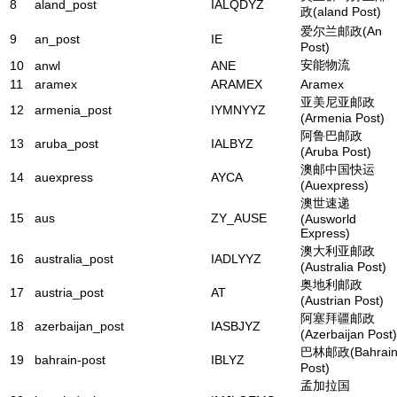
8
aland_post
IALQDYZ
政(aland Post)
爱尔兰邮政(An
9
an_post
IE
Post)
安能物流
10
anwl
ANE
11
aramex
ARAMEX
Aramex
亚美尼亚邮政
12
armenia_post
IYMNYYZ
(Armenia Post)
阿鲁巴邮政
13
aruba_post
IALBYZ
(Aruba Post)
澳邮中国快运
14
auexpress
AYCA
(Auexpress)
澳世速递
15
aus
ZY_AUSE
(Ausworld
Express)
澳大利亚邮政
16
australia_post
IADLYYZ
(Australia Post)
奥地利邮政
17
austria_post
AT
(Austrian Post)
阿塞拜疆邮政
18
azerbaijan_post
IASBJYZ
(Azerbaijan Post)
巴林邮政(Bahrai
19
bahrain-post
IBLYZ
Post)
孟加拉国