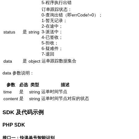
5-程序执行出错
订单跟踪状态：
0-查询出错（即errCode!=0）；
1-暂无记录；
2-在途中；
是
3-派送中；
status
string
4-已签收；
5-拒收；
6-疑难件；
7-退回
是
运单跟踪数据集合
data
object
data 参数说明：
参数
必选
类型
描述
是
运单时间节点
time
string
是
运单时间节点对应的状态
content
string
SDK 及代码示例
PHP SDK
接口一：快递单号智能识别