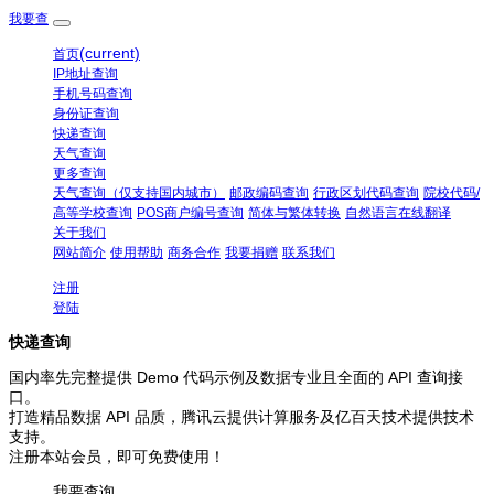
我要查
(current)
首页
IP地址查询
手机号码查询
身份证查询
快递查询
天气查询
更多查询
天气查询（仅支持国内城市）
邮政编码查询
行政区划代码查询
院校代码/
高等学校查询
POS商户编号查询
简体与繁体转换
自然语言在线翻译
关于我们
网站简介
使用帮助
商务合作
我要捐赠
联系我们
注册
登陆
快递查询
国内率先完整提供 Demo 代码示例及数据专业且全面的 API 查询接
口。
打造精品数据 API 品质，腾讯云提供计算服务及亿百天技术提供技术
支持。
注册本站会员，即可免费使用！
我要查询