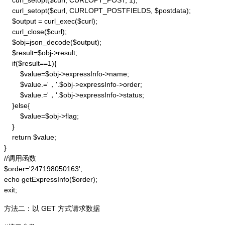
    curl_setopt($curl, CURLOPT_POST, 1);

    curl_setopt($curl, CURLOPT_POSTFIELDS, $postdata);

    $output = curl_exec($curl);

    curl_close($curl);

    $obj=json_decode($output);

    $result=$obj->result;

    if($result==1){

        $value=$obj->expressInfo->name;

        $value.='，'.$obj->expressInfo->order;

        $value.='，'.$obj->expressInfo->status;

    }else{

        $value=$obj->flag;

    }

    return $value;

}

//调用函数

$order='247198050163';

echo getExpressInfo($order);

exit;
方法二：以 GET 方式请求数据