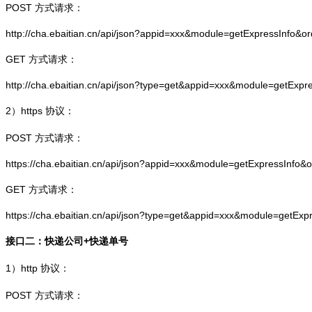
POST 方式请求：
http://cha.ebaitian.cn/api/json?appid=xxx&module=getExpressInfo&o
GET 方式请求：
http://cha.ebaitian.cn/api/json?type=get&appid=xxx&module=getExpr
2）
https
协议：
POST 方式请求：
https://cha.ebaitian.cn/api/json?appid=xxx&module=getExpressInfo&
GET 方式请求：
https://cha.ebaitian.cn/api/json?type=get&appid=xxx&module=getEx
接口二：快递公司+快递单号
1）
http
协议：
POST 方式请求：