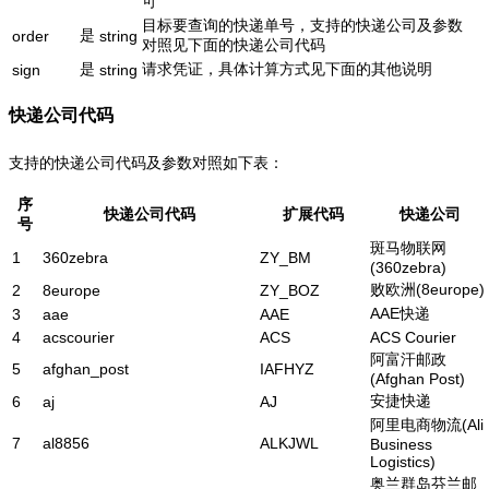
可
目标要查询的快递单号，支持的快递公司及参数
是
order
string
对照见下面的快递公司代码
是
请求凭证，具体计算方式见下面的其他说明
sign
string
快递公司代码
支持的快递公司代码及参数对照如下表：
序
快递公司代码
扩展代码
快递公司
号
斑马物联网
1
360zebra
ZY_BM
(360zebra)
败欧洲(8europe)
2
8europe
ZY_BOZ
AAE快递
3
aae
AAE
4
acscourier
ACS
ACS Courier
阿富汗邮政
5
afghan_post
IAFHYZ
(Afghan Post)
安捷快递
6
aj
AJ
阿里电商物流(Ali
7
al8856
ALKJWL
Business
Logistics)
奥兰群岛芬兰邮