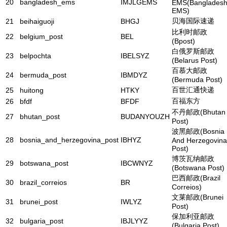
20
bangladesh_ems
IMJLGEMS
EMS(Banglades
EMS)
贝海国际速递
21
beihaiguoji
BHGJ
比利时邮政
22
belgium_post
BEL
(Bpost)
白俄罗斯邮政
23
belpochta
IBELSYZ
(Belarus Post)
百慕大邮政
24
bermuda_post
IBMDYZ
(Bermuda Post)
百世汇通快递
25
huitong
HTKY
百福东方
26
bfdf
BFDF
不丹邮政(Bhutan
27
bhutan_post
BUDANYOUZH
Post)
波黑邮政(Bosnia
28
bosnia_and_herzegovina_post
IBHYZ
And Herzegovina
Post)
博茨瓦纳邮政
29
botswana_post
IBCWNYZ
(Botswana Post)
巴西邮政(Brazil
30
brazil_correios
BR
Correios)
文莱邮政(Brunei
31
brunei_post
IWLYZ
Post)
保加利亚邮政
32
bulgaria_post
IBJLYYZ
(Bulgaria Post)