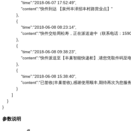
                "time":"2018-06-07 17:52:49",

                "content":"快件到达 【泉州丰泽招丰村路营业点】"

            },

            {

                "time":"2018-06-08 08:23:14",

                "content":"快件交给周松寿，正在派送途中（联系电话：1590
            },

            {

                "time":"2018-06-08 09:38:23",

                "content":"快件派送至【丰巢智能快递柜】,请
            },

            {

                "time":"2018-06-08 15:38:40",

                "content":"已签收(丰巢签收),感谢使用顺丰,期待再次为您服务"
            }

        ]

    }

}
参数说明