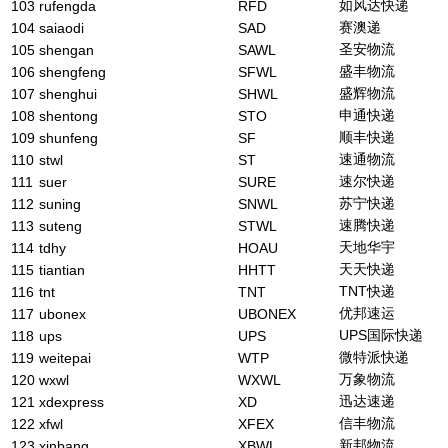
如风达快递
103
rufengda
RFD
赛澳递
104
saiaodi
SAD
圣安物流
105
shengan
SAWL
盛丰物流
106
shengfeng
SFWL
盛辉物流
107
shenghui
SHWL
申通快递
108
shentong
STO
顺丰快递
109
shunfeng
SF
速通物流
110
stwl
ST
速尔快递
111
suer
SURE
苏宁快递
112
suning
SNWL
速腾快递
113
suteng
STWL
天地华宇
114
tdhy
HOAU
天天快递
115
tiantian
HHTT
TNT快递
116
tnt
TNT
优邦速运
117
ubonex
UBONEX
UPS国际快递
118
ups
UPS
微特派快递
119
weitepai
WTP
万象物流
120
wxwl
WXWL
迅达速递
121
xdexpress
XD
信丰物流
122
xfwl
XFEX
新邦物流
123
xinbang
XBWL