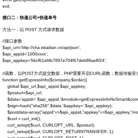
exit;
接口二：快递公司+快递单号
方法一：以 POST 方式请求数据
//接口参数

$api_url='http://cha.ebaitian.cn/api/json';

$api_appid='1000xxxx';

$api_appkey='56cf61af4b7897e704f67deb88ae8f24';

//函数，以POST方式提交数据，PHP需要开启CURL函数；数据传输安
function getExpressInfo($company,$order){

    global $api_url,$api_appid,$api_appkey;

    $posturl=$api_url;

    $data='appid='.$api_appid.'&module=getExpressInfoNoSmart&co
    $sign=hash("sha256",$data.'&appkey='.$api_appkey);

    $postdata=array("appid"=>$api_appid,"appkey"=>$api_appkey,"m
    $curl = curl_init();

    curl_setopt($curl, CURLOPT_URL, $posturl);

    curl_setopt($curl, CURLOPT_RETURNTRANSFER, 1);
