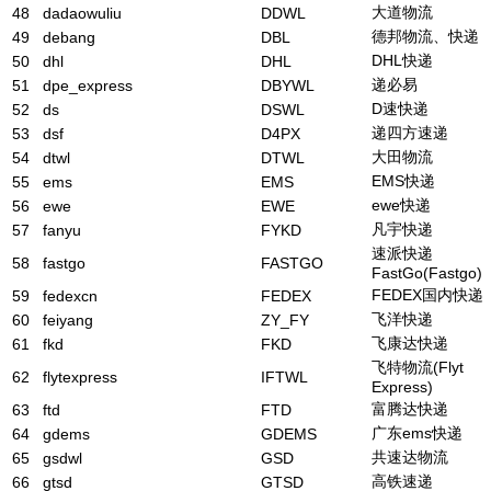
大道物流
48
dadaowuliu
DDWL
德邦物流、快递
49
debang
DBL
DHL快递
50
dhl
DHL
递必易
51
dpe_express
DBYWL
D速快递
52
ds
DSWL
递四方速递
53
dsf
D4PX
大田物流
54
dtwl
DTWL
EMS快递
55
ems
EMS
ewe快递
56
ewe
EWE
凡宇快递
57
fanyu
FYKD
速派快递
58
fastgo
FASTGO
FastGo(Fastgo)
FEDEX国内快递
59
fedexcn
FEDEX
飞洋快递
60
feiyang
ZY_FY
飞康达快递
61
fkd
FKD
飞特物流(Flyt
62
flytexpress
IFTWL
Express)
富腾达快递
63
ftd
FTD
广东ems快递
64
gdems
GDEMS
共速达物流
65
gsdwl
GSD
高铁速递
66
gtsd
GTSD