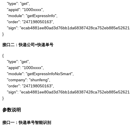
    "type": "get",

    "appid": "1000xxxx",

    "module": "getExpressInfo",

    "order": "247198050163",

    "sign": "ecab4881ee80ad3d76bb1da68387428ca752eb885e52621
}
接口二：快递公司+快递单号
{

    "type": "get",

    "appid": "1000xxxx",

    "module": "getExpressInfoNoSmart",

    "company": "shunfeng",

    "order": "247198050163",

    "sign": "ecab4881ee80ad3d76bb1da68387428ca752eb885e52621
}
参数说明
接口一：快递单号智能识别