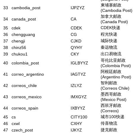
柬埔寨邮政
33
cambodia_post
IJPZYZ
(Cambodia Post)
加拿大邮政
34
canada_post
CA
(Canada Post)
CDEK快递
35
cdek
CDEK
程光快递
36
chengguang
CG
城际快递
37
chengji
CJKD
秦远物流
38
chinz56
QYHY
出口易物流
39
chukou1
CKY
哥伦比亚邮政
40
colombia_post
IGLBYYZ
(Colombia Post)
阿根廷邮政
41
correo_argentino
IAGTYZ
(Argentino Post)
智利邮政
42
correos_chile
IZLYZ
(Correos Chile)
墨西哥邮政
43
correos_mexico
IMXGYZ
(Mexico Post)
西班牙邮政
44
correos_spain
IXBYYZ
(Correos)
城市100快递
45
cs
CITY100
传喜物流
46
cxwl
CXHY
捷克邮政
47
czech_post
IJKYZ