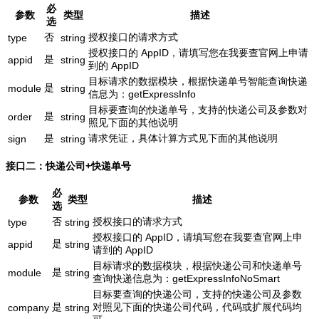
必
参数
类型
描述
选
否
授权接口的请求方式
type
string
授权接口的 AppID，请填写您在我要查官网上申请
是
appid
string
到的 AppID
目标请求的数据模块，根据快递单号智能查询快递
是
module
string
信息为：getExpressInfo
目标要查询的快递单号，支持的快递公司及参数对
是
order
string
照见下面的其他说明
是
请求凭证，具体计算方式见下面的其他说明
sign
string
接口二：快递公司+快递单号
必
参数
类型
描述
选
否
授权接口的请求方式
type
string
授权接口的 AppID，请填写您在我要查官网上申
是
appid
string
请到的 AppID
目标请求的数据模块，根据快递公司和快递单号
是
module
string
查询快递信息为：getExpressInfoNoSmart
目标要查询的快递公司，支持的快递公司及参数
是
对照见下面的快递公司代码，代码或扩展代码均
company
string