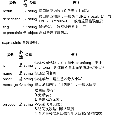
必
参数
类型
描述
选
是
接口响应结果：0-失败；1-成功
result
string
接口响应描述：一般为 TURE（result=1） 与
是
description
string
FALSE（result=0），或者返回错误信息
否
错误说明，没有错误则返回空
flag
string
是
返回快递详细信息
expressInfo
object
expressInfo 参数说明：
必
参数
类型
描述
选
快递公司代码，如：顺丰-shunfeng、申通-
是
id
string
shentong，具体请查看上面的快递公司代码
是
快递公司名称
name
string
是
快递单号，请注意区分大小写
order
string
否
输出消息内容（可忽略），一般返回空
message
string
返回错误码：
0-无错误；
1-快递KEY无效；
是
2-快递代号无效；
errcode
string
3-访问次数达到最大额度；
4-查询服务器返回错误即返回状态码非200；