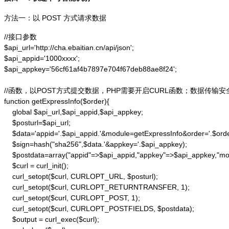
方法一：以 POST 方式请求数据
//接口参数

$api_url='http://cha.ebaitian.cn/api/json';

$api_appid='1000xxxx';

$api_appkey='56cf61af4b7897e704f67deb88ae8f24';

//函数，以POST方式提交数据，PHP需要开启CURL函数；数据传输安
function getExpressInfo($order){

    global $api_url,$api_appid,$api_appkey;

    $posturl=$api_url;

    $data='appid='.$api_appid.'&module=getExpressInfo&order='.$orde
    $sign=hash("sha256",$data.'&appkey='.$api_appkey);

    $postdata=array("appid"=>$api_appid,"appkey"=>$api_appkey,"modu
    $curl = curl_init();

    curl_setopt($curl, CURLOPT_URL, $posturl);

    curl_setopt($curl, CURLOPT_RETURNTRANSFER, 1);

    curl_setopt($curl, CURLOPT_POST, 1);

    curl_setopt($curl, CURLOPT_POSTFIELDS, $postdata);

    $output = curl_exec($curl);
