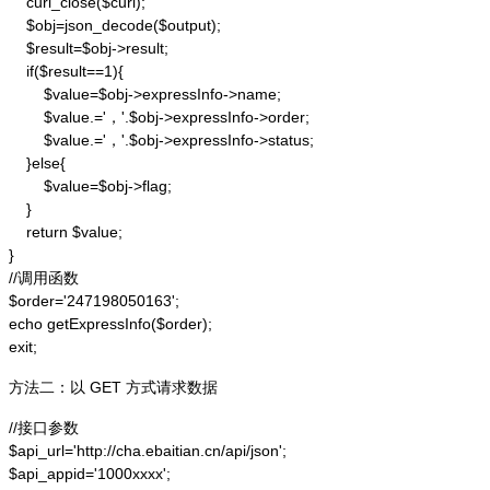
    curl_close($curl);

    $obj=json_decode($output);

    $result=$obj->result;

    if($result==1){

        $value=$obj->expressInfo->name;

        $value.='，'.$obj->expressInfo->order;

        $value.='，'.$obj->expressInfo->status;

    }else{

        $value=$obj->flag;

    }

    return $value;

}

//调用函数

$order='247198050163';

echo getExpressInfo($order);

exit;
方法二：以 GET 方式请求数据
//接口参数

$api_url='http://cha.ebaitian.cn/api/json';

$api_appid='1000xxxx';
