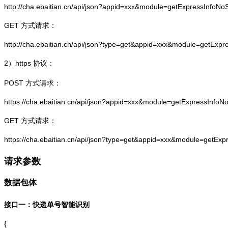
http://cha.ebaitian.cn/api/json?appid=xxx&module=getExpressInfo
GET 方式请求：
http://cha.ebaitian.cn/api/json?type=get&appid=xxx&module=getEx
2）
https
协议：
POST 方式请求：
https://cha.ebaitian.cn/api/json?appid=xxx&module=getExpressInf
GET 方式请求：
https://cha.ebaitian.cn/api/json?type=get&appid=xxx&module=getE
请求参数
数据包体
接口一：快递单号智能识别
{
