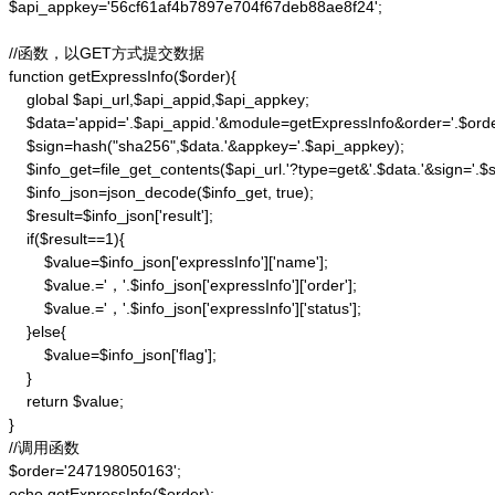
$api_appkey='56cf61af4b7897e704f67deb88ae8f24';

//函数，以GET方式提交数据

function getExpressInfo($order){

    global $api_url,$api_appid,$api_appkey;

    $data='appid='.$api_appid.'&module=getExpressInfo&order='.$orde
    $sign=hash("sha256",$data.'&appkey='.$api_appkey);

    $info_get=file_get_contents($api_url.'?type=get&'.$data.'&sign='.$si
    $info_json=json_decode($info_get, true);

    $result=$info_json['result'];

    if($result==1){

        $value=$info_json['expressInfo']['name'];

        $value.='，'.$info_json['expressInfo']['order'];

        $value.='，'.$info_json['expressInfo']['status'];

    }else{

        $value=$info_json['flag'];

    }

    return $value;

}

//调用函数

$order='247198050163';

echo getExpressInfo($order);
