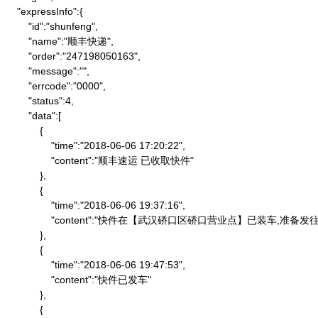
    "expressInfo":{

        "id":"shunfeng",

        "name":"顺丰快递",

        "order":"247198050163",

        "message":"",

        "errcode":"0000",

        "status":4,

        "data":[

            {

                "time":"2018-06-06 17:20:22",

                "content":"顺丰速运 已收取快件"

            },

            {

                "time":"2018-06-06 19:37:16",

                "content":"快件在【武汉硚口区硚口营业点】已装车,
            },

            {

                "time":"2018-06-06 19:47:53",

                "content":"快件已发车"

            },

            {
