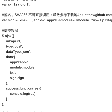
var ip='127.0.0.1';

//签名，SHA256 不可直接调用；函数参考下载地址：https://github.com/alex
var sign = SHA256('appid='+appid+'&module='+module+'&ip='+ip+'&a
//提交数据

$.ajax({

    url:apiurl,

    type:'post',

    dataType:'json',

    data:{

        appid:appid,

        module:module,

        ip:ip,

        sign:sign

    },

    success:function(res){

        console.log(res);

    }

});