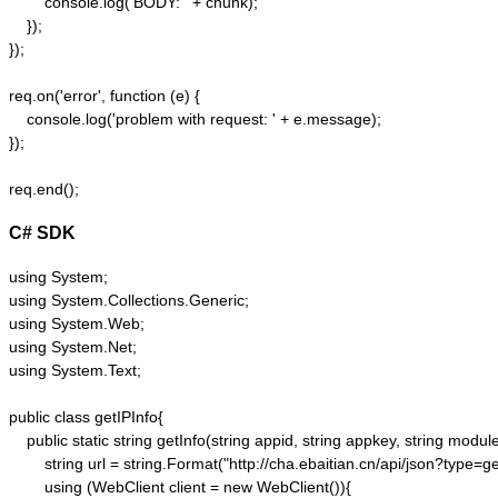
        console.log('BODY: ' + chunk);

    });  

});  

req.on('error', function (e) {  

    console.log('problem with request: ' + e.message);  

});  

C# SDK
using System;

using System.Collections.Generic;

using System.Web;

using System.Net;

using System.Text;

public class getIPInfo{

    public static string getInfo(string appid, string appkey, string module,
        string url = string.Format("http://cha.ebaitian.cn/api/json?typ
        using (WebClient client = new WebClient()){
