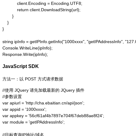
            client.Encoding = Encoding.UTF8;

            return client.DownloadString(url);

        }

    }

}

string ipInfo = getIPInfo.getInfo("1000xxxx", "getIPAddressInfo"
Console.WriteLine(ipInfo);

Response.Write(ipInfo);
JavaScript SDK
方法一：以 POST 方式请求数据
//使用 JQuery 请先加载最新的 JQuery 插件

//参数设置

var apiurl = 'http://cha.ebaitian.cn/api/json';

var appid = '1000xxxx';

var appkey = '56cf61af4b7897e704f67deb88ae8f24';

var module = 'getIPAddressInfo';

//目标查询IP地址/域名
