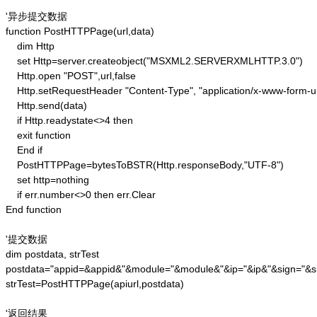
'异步提交数据

function PostHTTPPage(url,data)

    dim Http 

    set Http=server.createobject("MSXML2.SERVERXMLHTTP.3.0")

    Http.open "POST",url,false

    Http.setRequestHeader "Content-Type", "application/x-www-form-u
    Http.send(data) 

    if Http.readystate<>4 then 

    exit function 

    End if

    PostHTTPPage=bytesToBSTR(Http.responseBody,"UTF-8")

    set http=nothing 

    if err.number<>0 then err.Clear 

End function

'提交数据

dim postdata, strTest

postdata="appid=&appid&"&module="&module&"&ip="&ip&"&sign="&si
strTest=PostHTTPPage(apiurl,postdata)

'返回结果
