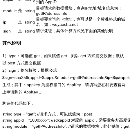
到的 AppID
目标请求的数据模块，查询IP地址/域名信息为：
是
module
string
getIPAddressInfo
目标要查询的IP地址，也可以是一个标准格式的域
是
ip
string
名，如：woyaocha.net
是
请求凭证，具体计算方式见下面的其他说明
sign
string
其他说明
1）type：可选值 get，如果赋值 get，则以 get 方式提交数据；默认
以 post 方式提交数据；
2）sign：签名校验，根据公式
$sign=sha256(appid=$appid&module=getIPAddressInfo&ip=$ip&app
生成；其中：appkey 为授权接口的 AppKey，请填写您在我要查官网
上申请到的 AppKey 。
构造伪代码如下：
string type = "get"; //请求方式，可以赋值为：post

string appid = "1000xxxx"; //sdkappid 对应的 appid，需要业务方高度
string module = "getIPAddressInfo"; //请求的数据模块，此处赋值：getIP