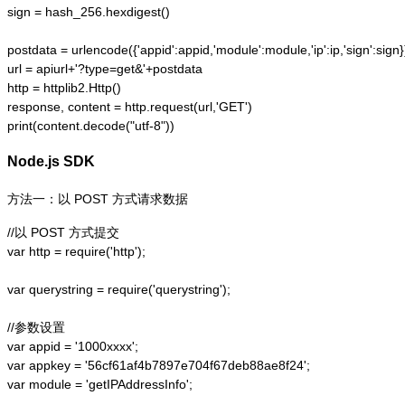
sign = hash_256.hexdigest()

postdata = urlencode({'appid':appid,'module':module,'ip':ip,'sign':sign})
url = apiurl+'?type=get&'+postdata

http = httplib2.Http()

response, content = http.request(url,'GET')

print(content.decode("utf-8"))
Node.js SDK
方法一：以 POST 方式请求数据
//以 POST 方式提交

var http = require('http');  

var querystring = require('querystring');  

//参数设置

var appid = '1000xxxx';

var appkey = '56cf61af4b7897e704f67deb88ae8f24';

var module = 'getIPAddressInfo';
