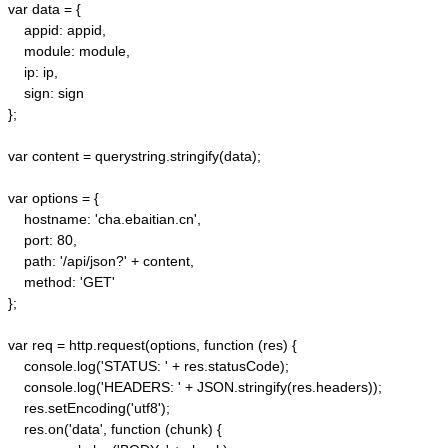
var data = {

    appid: appid, 

    module: module,

    ip: ip,

    sign: sign

};

var content = querystring.stringify(data);  

var options = {  

    hostname: 'cha.ebaitian.cn',  

    port: 80,  

    path: '/api/json?' + content,  

    method: 'GET'  

};  

var req = http.request(options, function (res) {  

    console.log('STATUS: ' + res.statusCode);  

    console.log('HEADERS: ' + JSON.stringify(res.headers));  

    res.setEncoding('utf8');  

    res.on('data', function (chunk) {  
