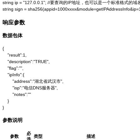
string ip = "127.0.0.1"; //要查询的IP地址，也可以是一个标准格式的域名
string sign = sha256(appid=1000xxxx&module=getIPAddressInfo&ip
响应参数
数据包体
{

    "result":1,

    "description":"TRUE",

    "flag":"",

    "ipInfo":{

        "address":"湖北省武汉市",

        "isp":"电信DNS服务器",

        "notes":""

    }

}
参数说明
必
参数
类型
描述
选