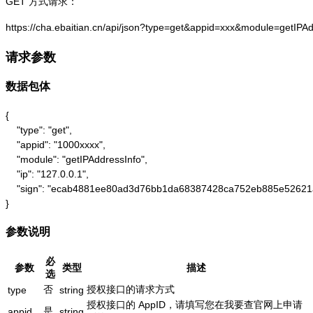
GET 方式请求：
https://cha.ebaitian.cn/api/json?type=get&appid=xxx&module=getIPA
请求参数
数据包体
{

    "type": "get",

    "appid": "1000xxxx",

    "module": "getIPAddressInfo",

    "ip": "127.0.0.1",

    "sign": "ecab4881ee80ad3d76bb1da68387428ca752eb885e52621
}
参数说明
必
参数
类型
描述
选
否
授权接口的请求方式
type
string
授权接口的 AppID，请填写您在我要查官网上申请
是
appid
string