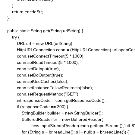
        }

        return encdeStr;

    }

    public static String get(String urlString) {

        try {

            URL url = new URL(urlString);

            HttpURLConnection conn = (HttpURLConnection) url.openConn
            conn.setConnectTimeout(5 * 1000);

            conn.setReadTimeout(5 * 1000);

            conn.setDoInput(true);

            conn.setDoOutput(true);

            conn.setUseCaches(false);

            conn.setInstanceFollowRedirects(false);

            conn.setRequestMethod("GET"); 

            int responseCode = conn.getResponseCode();

            if (responseCode == 200) {

                StringBuilder builder = new StringBuilder();

                BufferedReader br = new BufferedReader(

                        new InputStreamReader(conn.getInputStream(),"utf-8")
                for (String s = br.readLine(); s != null; s = br.readLine()) {
