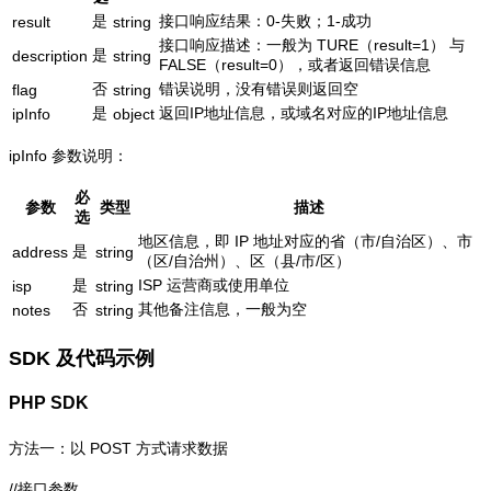
是
接口响应结果：0-失败；1-成功
result
string
接口响应描述：一般为 TURE（result=1） 与
是
description
string
FALSE（result=0），或者返回错误信息
否
错误说明，没有错误则返回空
flag
string
是
返回IP地址信息，或域名对应的IP地址信息
ipInfo
object
ipInfo 参数说明：
必
参数
类型
描述
选
地区信息，即 IP 地址对应的省（市/自治区）、市
是
address
string
（区/自治州）、区（县/市/区）
是
ISP 运营商或使用单位
isp
string
否
其他备注信息，一般为空
notes
string
SDK 及代码示例
PHP SDK
方法一：以 POST 方式请求数据
//接口参数
