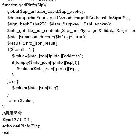
function getIPInfo($ip){

    global $api_url,$api_appid,$api_appkey;

    $data='appid='.$api_appid.'&module=getIPAddressInfo&ip='.$ip;

    $sign=hash("sha256",$data.'&appkey='.$api_appkey);

    $info_get=file_get_contents($api_url.'?type=get&'.$data.'&sign='.$si
    $info_json=json_decode($info_get, true);

    $result=$info_json['result'];

    if($result==1){

        $value=$info_json['ipInfo']['address'];

        if(!empty($info_json['ipInfo']['isp'])){

            $value.=$info_json['ipInfo']['isp'];

        }

    }else{

        $value=$info_json['flag'];

    }

    return $value;

}

//调用函数

$ip='127.0.0.1';

echo getIPInfo($ip);

exit;