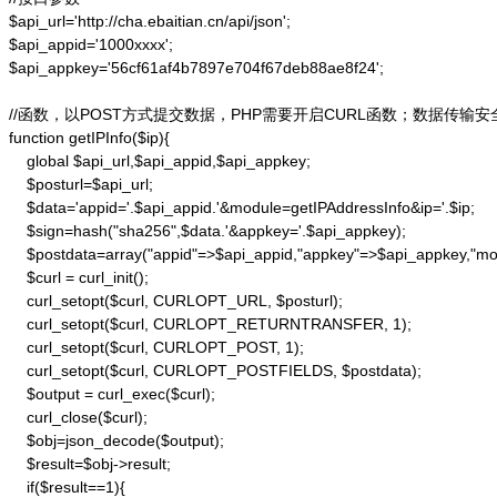
$api_url='http://cha.ebaitian.cn/api/json';

$api_appid='1000xxxx';

$api_appkey='56cf61af4b7897e704f67deb88ae8f24';

//函数，以POST方式提交数据，PHP需要开启CURL函数；数据传输安
function getIPInfo($ip){

    global $api_url,$api_appid,$api_appkey;

    $posturl=$api_url;

    $data='appid='.$api_appid.'&module=getIPAddressInfo&ip='.$ip;

    $sign=hash("sha256",$data.'&appkey='.$api_appkey);

    $postdata=array("appid"=>$api_appid,"appkey"=>$api_appkey,"modu
    $curl = curl_init();

    curl_setopt($curl, CURLOPT_URL, $posturl);

    curl_setopt($curl, CURLOPT_RETURNTRANSFER, 1);

    curl_setopt($curl, CURLOPT_POST, 1);

    curl_setopt($curl, CURLOPT_POSTFIELDS, $postdata);

    $output = curl_exec($curl);

    curl_close($curl);

    $obj=json_decode($output);

    $result=$obj->result;

    if($result==1){
