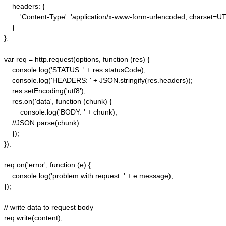
    headers: {  

        'Content-Type': 'application/x-www-form-urlencoded; charset=UTF
    }  

};  

var req = http.request(options, function (res) {  

    console.log('STATUS: ' + res.statusCode);  

    console.log('HEADERS: ' + JSON.stringify(res.headers));  

    res.setEncoding('utf8');  

    res.on('data', function (chunk) {  

        console.log('BODY: ' + chunk);  

    //JSON.parse(chunk)

    });  

});  

req.on('error', function (e) {  

    console.log('problem with request: ' + e.message);  

});  

// write data to request body  

req.write(content);  
