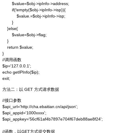
        $value=$obj->ipInfo->address;

        if(!empty($obj->ipInfo->isp)){

            $value.=$obj->ipInfo->isp;

        }

    }else{

        $value=$obj->flag;

    }

    return $value;

}

//调用函数

$ip='127.0.0.1';

echo getIPInfo($ip);

exit;
方法二：以 GET 方式请求数据
//接口参数

$api_url='http://cha.ebaitian.cn/api/json';

$api_appid='1000xxxx';

$api_appkey='56cf61af4b7897e704f67deb88ae8f24';

//函数，以GET方式提交数据
