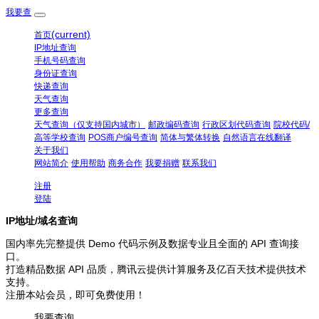
我要查
(current)
首页
IP地址查询
手机号码查询
身份证查询
快递查询
天气查询
更多查询
天气查询（仅支持国内城市）
邮政编码查询
行政区划代码查询
院校代码/
高等学校查询
POS商户编号查询
简体与繁体转换
自然语言在线翻译
关于我们
网站简介
使用帮助
商务合作
我要捐赠
联系我们
注册
登陆
IP地址/域名查询
国内率先完整提供 Demo 代码示例及数据专业且全面的 API 查询接
口。
打造精品数据 API 品质，腾讯云提供计算服务及亿百天技术提供技术
支持。
注册本站会员，即可免费使用！
我要查询