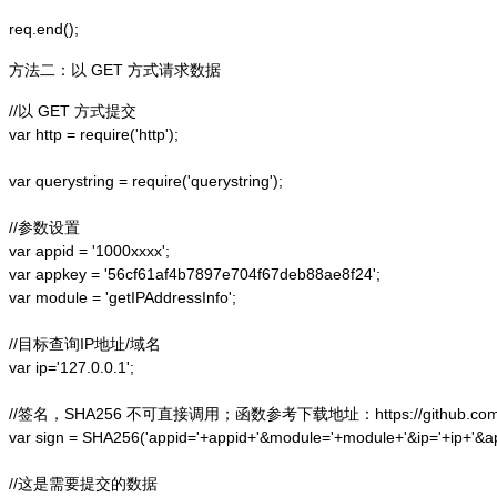
方法二：以 GET 方式请求数据
//以 GET 方式提交

var http = require('http');  

var querystring = require('querystring');  

//参数设置

var appid = '1000xxxx';

var appkey = '56cf61af4b7897e704f67deb88ae8f24';

var module = 'getIPAddressInfo';

//目标查询IP地址/域名

var ip='127.0.0.1';

//签名，SHA256 不可直接调用；函数参考下载地址：https://github.com/alex
var sign = SHA256('appid='+appid+'&module='+module+'&ip='+ip+'&a
//这是需要提交的数据
