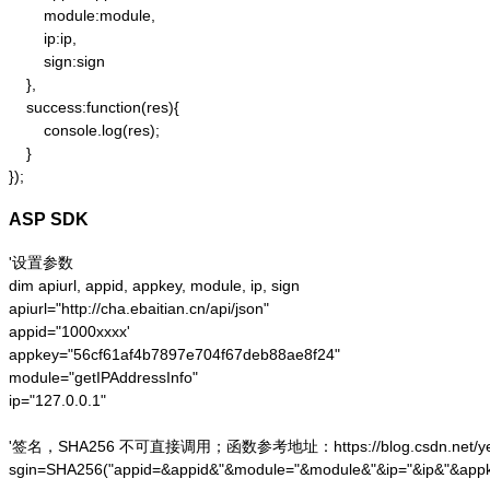
        module:module,

        ip:ip,

        sign:sign

    },

    success:function(res){

        console.log(res);

    }

});
ASP SDK
'设置参数

dim apiurl, appid, appkey, module, ip, sign

apiurl="http://cha.ebaitian.cn/api/json"

appid="1000xxxx'

appkey="56cf61af4b7897e704f67deb88ae8f24"

module="getIPAddressInfo"

ip="127.0.0.1"

'签名，SHA256 不可直接调用；函数参考地址：https://blog.csdn.net/yesoce/a
sgin=SHA256("appid=&appid&"&module="&module&"&ip="&ip&"&appk