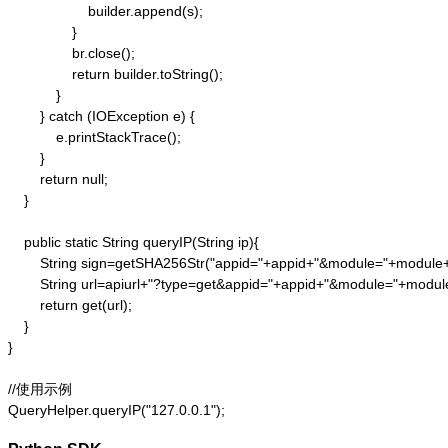
                    builder.append(s);

                }

                br.close();

                return builder.toString();

            }

        } catch (IOException e) {

            e.printStackTrace();

        }

        return null;

    }

    public static String queryIP(String ip){

        String sign=getSHA256Str("appid="+appid+"&module="+module
        String url=apiurl+"?type=get&appid="+appid+"&module="+modul
        return get(url);

    }

}

//使用示例

QueryHelper.queryIP("127.0.0.1");