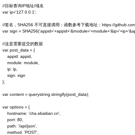
//目标查询IP地址/域名

var ip='127.0.0.1';

//签名，SHA256 不可直接调用；函数参考下载地址：https://github.com/alex
var sign = SHA256('appid='+appid+'&module='+module+'&ip='+ip+'&a
//这是需要提交的数据

var post_data = {

    appid: appid,  

    module: module,

    ip: ip,

    sign: sign

};  

var content = querystring.stringify(post_data);  

var options = {  

    hostname: 'cha.ebaitian.cn',  

    port: 80,  

    path: '/api/json',  

    method: 'POST',  
