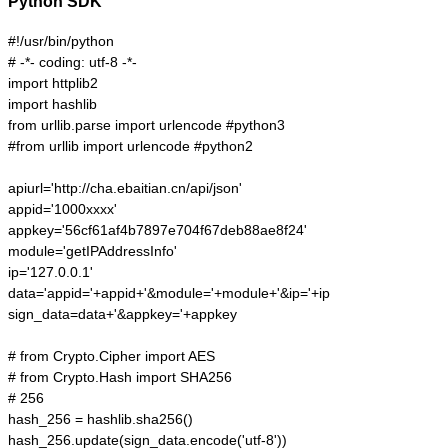
Python SDK
#!/usr/bin/python

# -*- coding: utf-8 -*-

import httplib2

import hashlib

from urllib.parse import urlencode #python3

#from urllib import urlencode #python2

apiurl='http://cha.ebaitian.cn/api/json'

appid='1000xxxx'

appkey='56cf61af4b7897e704f67deb88ae8f24'

module='getIPAddressInfo'

ip='127.0.0.1'

data='appid='+appid+'&module='+module+'&ip='+ip

sign_data=data+'&appkey='+appkey

# from Crypto.Cipher import AES

# from Crypto.Hash import SHA256

# 256

hash_256 = hashlib.sha256()

hash_256.update(sign_data.encode('utf-8'))
