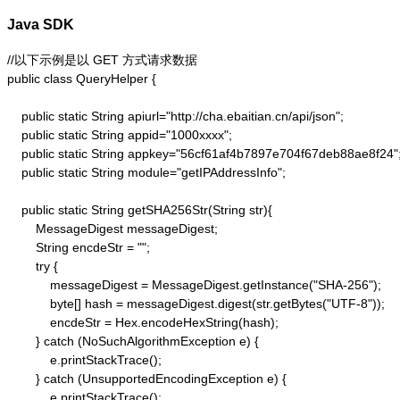
Java SDK
//以下示例是以 GET 方式请求数据

public class QueryHelper {

    public static String apiurl="http://cha.ebaitian.cn/api/json";

    public static String appid="1000xxxx";

    public static String appkey="56cf61af4b7897e704f67deb88ae8f24";
    public static String module="getIPAddressInfo";

    public static String getSHA256Str(String str){

        MessageDigest messageDigest;

        String encdeStr = "";

        try {

            messageDigest = MessageDigest.getInstance("SHA-256");

            byte[] hash = messageDigest.digest(str.getBytes("UTF-8"));

            encdeStr = Hex.encodeHexString(hash);

        } catch (NoSuchAlgorithmException e) {

            e.printStackTrace();

        } catch (UnsupportedEncodingException e) {

            e.printStackTrace();
