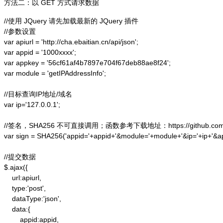
方法二：以 GET 方式请求数据
//使用 JQuery 请先加载最新的 JQuery 插件

//参数设置

var apiurl = 'http://cha.ebaitian.cn/api/json';

var appid = '1000xxxx';

var appkey = '56cf61af4b7897e704f67deb88ae8f24';

var module = 'getIPAddressInfo';

//目标查询IP地址/域名

var ip='127.0.0.1';

//签名，SHA256 不可直接调用；函数参考下载地址：https://github.com/alex
var sign = SHA256('appid='+appid+'&module='+module+'&ip='+ip+'&a
//提交数据

$.ajax({

    url:apiurl,

    type:'post',

    dataType:'json',

    data:{

        appid:appid,
