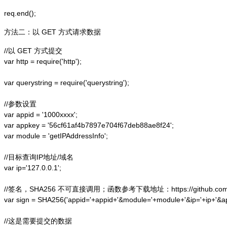
方法二：以 GET 方式请求数据
//以 GET 方式提交

var http = require('http');  

var querystring = require('querystring');  

//参数设置

var appid = '1000xxxx';

var appkey = '56cf61af4b7897e704f67deb88ae8f24';

var module = 'getIPAddressInfo';

//目标查询IP地址/域名

var ip='127.0.0.1';

//签名，SHA256 不可直接调用；函数参考下载地址：https://github.com/alex
var sign = SHA256('appid='+appid+'&module='+module+'&ip='+ip+'&a
//这是需要提交的数据
