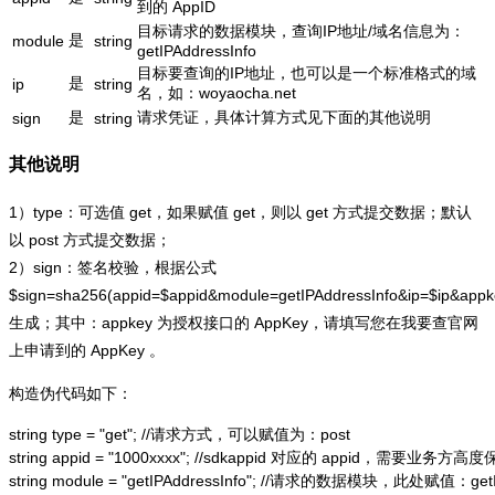
到的 AppID
目标请求的数据模块，查询IP地址/域名信息为：
是
module
string
getIPAddressInfo
目标要查询的IP地址，也可以是一个标准格式的域
是
ip
string
名，如：woyaocha.net
是
请求凭证，具体计算方式见下面的其他说明
sign
string
其他说明
1）type：可选值 get，如果赋值 get，则以 get 方式提交数据；默认
以 post 方式提交数据；
2）sign：签名校验，根据公式
$sign=sha256(appid=$appid&module=getIPAddressInfo&ip=$ip&app
生成；其中：appkey 为授权接口的 AppKey，请填写您在我要查官网
上申请到的 AppKey 。
构造伪代码如下：
string type = "get"; //请求方式，可以赋值为：post

string appid = "1000xxxx"; //sdkappid 对应的 appid，需要业务方高度
string module = "getIPAddressInfo"; //请求的数据模块，此处赋值：getIP