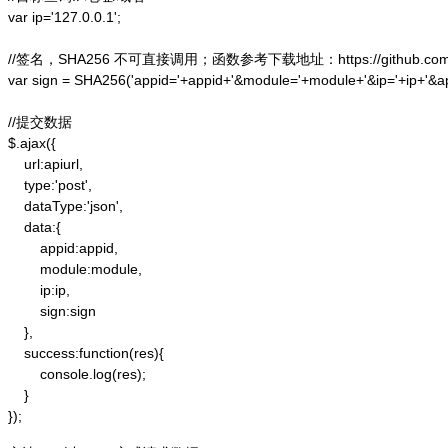
var ip='127.0.0.1';

//签名，SHA256 不可直接调用；函数参考下载地址：https://github.com/alex
var sign = SHA256('appid='+appid+'&module='+module+'&ip='+ip+'&a
//提交数据

$.ajax({

    url:apiurl,

    type:'post',

    dataType:'json',

    data:{

        appid:appid,

        module:module,

        ip:ip,

        sign:sign

    },

    success:function(res){

        console.log(res);

    }

});