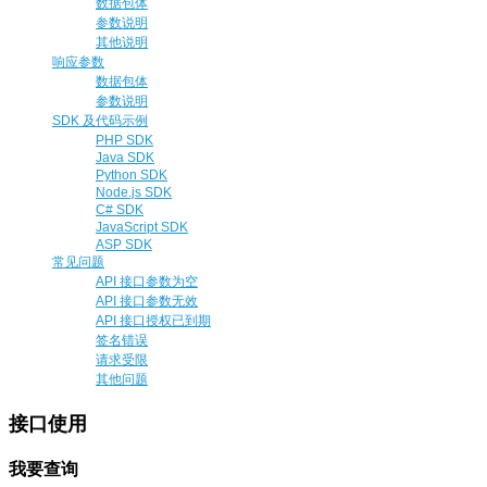
数据包体
参数说明
其他说明
响应参数
数据包体
参数说明
SDK 及代码示例
PHP SDK
Java SDK
Python SDK
Node.js SDK
C# SDK
JavaScript SDK
ASP SDK
常见问题
API 接口参数为空
API 接口参数无效
API 接口授权已到期
签名错误
请求受限
其他问题
接口使用
我要查询