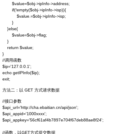
        $value=$obj->ipInfo->address;

        if(!empty($obj->ipInfo->isp)){

            $value.=$obj->ipInfo->isp;

        }

    }else{

        $value=$obj->flag;

    }

    return $value;

}

//调用函数

$ip='127.0.0.1';

echo getIPInfo($ip);

exit;
方法二：以 GET 方式请求数据
//接口参数

$api_url='http://cha.ebaitian.cn/api/json';

$api_appid='1000xxxx';

$api_appkey='56cf61af4b7897e704f67deb88ae8f24';

//函数，以GET方式提交数据
