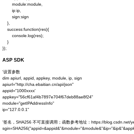
        module:module,

        ip:ip,

        sign:sign

    },

    success:function(res){

        console.log(res);

    }

});
ASP SDK
'设置参数

dim apiurl, appid, appkey, module, ip, sign

apiurl="http://cha.ebaitian.cn/api/json"

appid="1000xxxx'

appkey="56cf61af4b7897e704f67deb88ae8f24"

module="getIPAddressInfo"

ip="127.0.0.1"

'签名，SHA256 不可直接调用；函数参考地址：https://blog.csdn.net/yesoce/a
sgin=SHA256("appid=&appid&"&module="&module&"&ip="&ip&"&appk