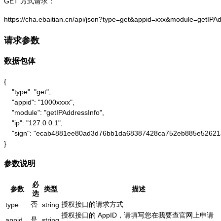
GET 方式请求：
https://cha.ebaitian.cn/api/json?type=get&appid=xxx&module=getIPA
请求参数
数据包体
{

    "type": "get",

    "appid": "1000xxxx",

    "module": "getIPAddressInfo",

    "ip": "127.0.0.1",

    "sign": "ecab4881ee80ad3d76bb1da68387428ca752eb885e52621
}
参数说明
必
参数
类型
描述
选
否
授权接口的请求方式
type
string
授权接口的 AppID，请填写您在我要查官网上申请
是
appid
string