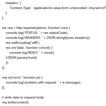
    headers: {  

        'Content-Type': 'application/x-www-form-urlencoded; charset=UTF
    }  

};  

var req = http.request(options, function (res) {  

    console.log('STATUS: ' + res.statusCode);  

    console.log('HEADERS: ' + JSON.stringify(res.headers));  

    res.setEncoding('utf8');  

    res.on('data', function (chunk) {  

        console.log('BODY: ' + chunk);  

    //JSON.parse(chunk)

    });  

});  

req.on('error', function (e) {  

    console.log('problem with request: ' + e.message);  

});  

// write data to request body  

req.write(content);  
