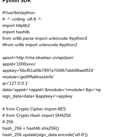
Python SDK
#!/usr/bin/python

# -*- coding: utf-8 -*-

import httplib2

import hashlib

from urllib.parse import urlencode #python3

#from urllib import urlencode #python2

apiurl='http://cha.ebaitian.cn/api/json'

appid='1000xxxx'

appkey='56cf61af4b7897e704f67deb88ae8f24'

module='getIPAddressInfo'

ip='127.0.0.1'

data='appid='+appid+'&module='+module+'&ip='+ip

sign_data=data+'&appkey='+appkey

# from Crypto.Cipher import AES

# from Crypto.Hash import SHA256

# 256

hash_256 = hashlib.sha256()

hash_256.update(sign_data.encode('utf-8'))
