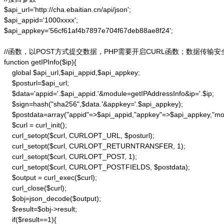
$api_url='http://cha.ebaitian.cn/api/json';

$api_appid='1000xxxx';

$api_appkey='56cf61af4b7897e704f67deb88ae8f24';

//函数，以POST方式提交数据，PHP需要开启CURL函数；数据传输安
function getIPInfo($ip){

    global $api_url,$api_appid,$api_appkey;

    $posturl=$api_url;

    $data='appid='.$api_appid.'&module=getIPAddressInfo&ip='.$ip;

    $sign=hash("sha256",$data.'&appkey='.$api_appkey);

    $postdata=array("appid"=>$api_appid,"appkey"=>$api_appkey,"modu
    $curl = curl_init();

    curl_setopt($curl, CURLOPT_URL, $posturl);

    curl_setopt($curl, CURLOPT_RETURNTRANSFER, 1);

    curl_setopt($curl, CURLOPT_POST, 1);

    curl_setopt($curl, CURLOPT_POSTFIELDS, $postdata);

    $output = curl_exec($curl);

    curl_close($curl);

    $obj=json_decode($output);

    $result=$obj->result;

    if($result==1){
