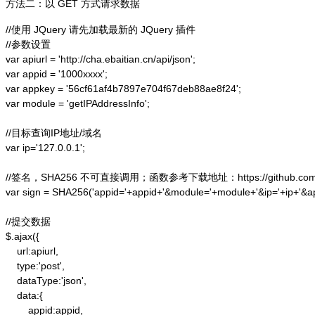
方法二：以 GET 方式请求数据
//使用 JQuery 请先加载最新的 JQuery 插件

//参数设置

var apiurl = 'http://cha.ebaitian.cn/api/json';

var appid = '1000xxxx';

var appkey = '56cf61af4b7897e704f67deb88ae8f24';

var module = 'getIPAddressInfo';

//目标查询IP地址/域名

var ip='127.0.0.1';

//签名，SHA256 不可直接调用；函数参考下载地址：https://github.com/alex
var sign = SHA256('appid='+appid+'&module='+module+'&ip='+ip+'&a
//提交数据

$.ajax({

    url:apiurl,

    type:'post',

    dataType:'json',

    data:{

        appid:appid,
