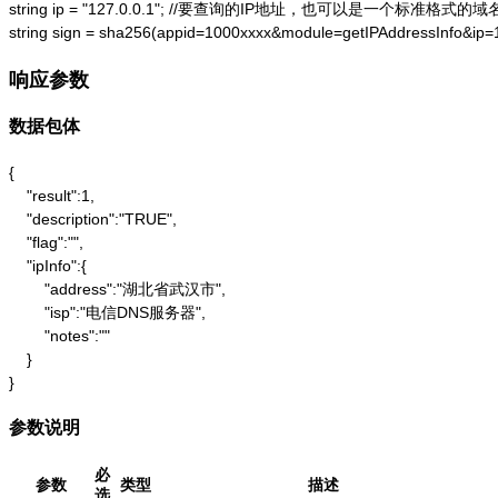
string ip = "127.0.0.1"; //要查询的IP地址，也可以是一个标准格式的域名
string sign = sha256(appid=1000xxxx&module=getIPAddressInfo&ip
响应参数
数据包体
{

    "result":1,

    "description":"TRUE",

    "flag":"",

    "ipInfo":{

        "address":"湖北省武汉市",

        "isp":"电信DNS服务器",

        "notes":""

    }

}
参数说明
必
参数
类型
描述
选