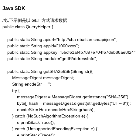
Java SDK
//以下示例是以 GET 方式请求数据

public class QueryHelper {

    public static String apiurl="http://cha.ebaitian.cn/api/json";

    public static String appid="1000xxxx";

    public static String appkey="56cf61af4b7897e704f67deb88ae8f24";
    public static String module="getIPAddressInfo";

    public static String getSHA256Str(String str){

        MessageDigest messageDigest;

        String encdeStr = "";

        try {

            messageDigest = MessageDigest.getInstance("SHA-256");

            byte[] hash = messageDigest.digest(str.getBytes("UTF-8"));

            encdeStr = Hex.encodeHexString(hash);

        } catch (NoSuchAlgorithmException e) {

            e.printStackTrace();

        } catch (UnsupportedEncodingException e) {

            e.printStackTrace();
