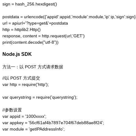
sign = hash_256.hexdigest()

postdata = urlencode({'appid':appid,'module':module,'ip':ip,'sign':sign})
url = apiurl+'?type=get&'+postdata

http = httplib2.Http()

response, content = http.request(url,'GET')

print(content.decode("utf-8"))
Node.js SDK
方法一：以 POST 方式请求数据
//以 POST 方式提交

var http = require('http');  

var querystring = require('querystring');  

//参数设置

var appid = '1000xxxx';

var appkey = '56cf61af4b7897e704f67deb88ae8f24';

var module = 'getIPAddressInfo';
