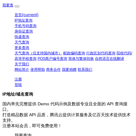
我要查
(current)
首页
IP地址查询
手机号码查询
身份证查询
快递查询
天气查询
更多查询
天气查询（仅支持国内城市）
邮政编码查询
行政区划代码查询
院校代码/
高等学校查询
POS商户编号查询
简体与繁体转换
自然语言在线翻译
关于我们
网站简介
使用帮助
商务合作
我要捐赠
联系我们
注册
登陆
IP地址/域名查询
国内率先完整提供 Demo 代码示例及数据专业且全面的 API 查询接
口。
打造精品数据 API 品质，腾讯云提供计算服务及亿百天技术提供技术
支持。
注册本站会员，即可免费使用！
我要查询