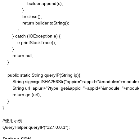
                    builder.append(s);

                }

                br.close();

                return builder.toString();

            }

        } catch (IOException e) {

            e.printStackTrace();

        }

        return null;

    }

    public static String queryIP(String ip){

        String sign=getSHA256Str("appid="+appid+"&module="+module
        String url=apiurl+"?type=get&appid="+appid+"&module="+modul
        return get(url);

    }

}

//使用示例

QueryHelper.queryIP("127.0.0.1");