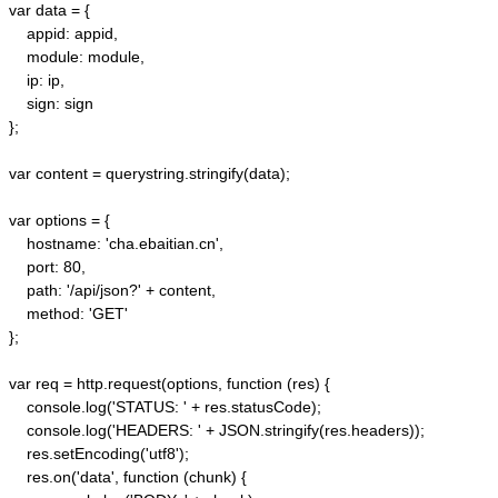
var data = {

    appid: appid, 

    module: module,

    ip: ip,

    sign: sign

};

var content = querystring.stringify(data);  

var options = {  

    hostname: 'cha.ebaitian.cn',  

    port: 80,  

    path: '/api/json?' + content,  

    method: 'GET'  

};  

var req = http.request(options, function (res) {  

    console.log('STATUS: ' + res.statusCode);  

    console.log('HEADERS: ' + JSON.stringify(res.headers));  

    res.setEncoding('utf8');  

    res.on('data', function (chunk) {  
