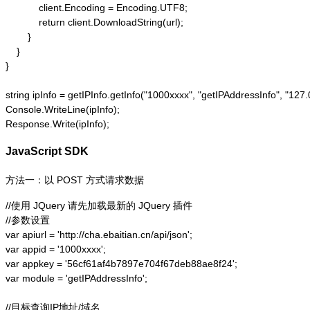
            client.Encoding = Encoding.UTF8;

            return client.DownloadString(url);

        }

    }

}

string ipInfo = getIPInfo.getInfo("1000xxxx", "getIPAddressInfo"
Console.WriteLine(ipInfo);

Response.Write(ipInfo);
JavaScript SDK
方法一：以 POST 方式请求数据
//使用 JQuery 请先加载最新的 JQuery 插件

//参数设置

var apiurl = 'http://cha.ebaitian.cn/api/json';

var appid = '1000xxxx';

var appkey = '56cf61af4b7897e704f67deb88ae8f24';

var module = 'getIPAddressInfo';

//目标查询IP地址/域名
