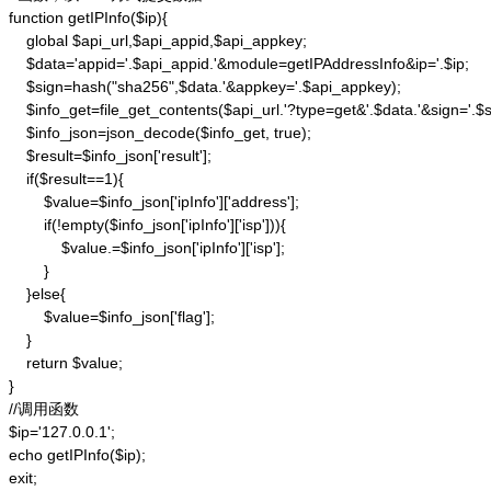
function getIPInfo($ip){

    global $api_url,$api_appid,$api_appkey;

    $data='appid='.$api_appid.'&module=getIPAddressInfo&ip='.$ip;

    $sign=hash("sha256",$data.'&appkey='.$api_appkey);

    $info_get=file_get_contents($api_url.'?type=get&'.$data.'&sign='.$si
    $info_json=json_decode($info_get, true);

    $result=$info_json['result'];

    if($result==1){

        $value=$info_json['ipInfo']['address'];

        if(!empty($info_json['ipInfo']['isp'])){

            $value.=$info_json['ipInfo']['isp'];

        }

    }else{

        $value=$info_json['flag'];

    }

    return $value;

}

//调用函数

$ip='127.0.0.1';

echo getIPInfo($ip);

exit;