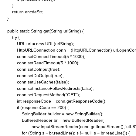
        }

        return encdeStr;

    }

    public static String get(String urlString) {

        try {

            URL url = new URL(urlString);

            HttpURLConnection conn = (HttpURLConnection) url.openConn
            conn.setConnectTimeout(5 * 1000);

            conn.setReadTimeout(5 * 1000);

            conn.setDoInput(true);

            conn.setDoOutput(true);

            conn.setUseCaches(false);

            conn.setInstanceFollowRedirects(false);

            conn.setRequestMethod("GET"); 

            int responseCode = conn.getResponseCode();

            if (responseCode == 200) {

                StringBuilder builder = new StringBuilder();

                BufferedReader br = new BufferedReader(

                        new InputStreamReader(conn.getInputStream(),"utf-8")
                for (String s = br.readLine(); s != null; s = br.readLine()) {
