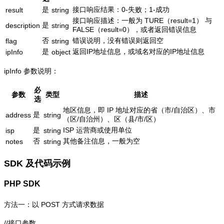
是
接口响应结果：0-失败；1-成功
result
string
接口响应描述：一般为 TURE（result=1） 与
是
description
string
FALSE（result=0），或者返回错误信息
否
错误说明，没有错误则返回空
flag
string
是
返回IP地址信息，或域名对应的IP地址信息
ipInfo
object
ipInfo 参数说明：
必
参数
类型
描述
选
地区信息，即 IP 地址对应的省（市/自治区）、市
是
address
string
（区/自治州）、区（县/市/区）
是
ISP 运营商或使用单位
isp
string
否
其他备注信息，一般为空
notes
string
SDK 及代码示例
PHP SDK
方法一：以 POST 方式请求数据
//接口参数
