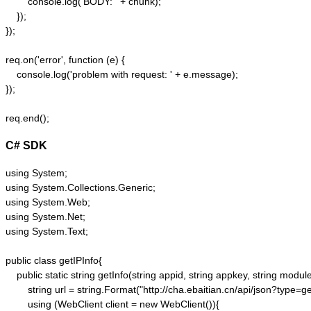
        console.log('BODY: ' + chunk);

    });  

});  

req.on('error', function (e) {  

    console.log('problem with request: ' + e.message);  

});  

C# SDK
using System;

using System.Collections.Generic;

using System.Web;

using System.Net;

using System.Text;

public class getIPInfo{

    public static string getInfo(string appid, string appkey, string module,
        string url = string.Format("http://cha.ebaitian.cn/api/json?typ
        using (WebClient client = new WebClient()){
