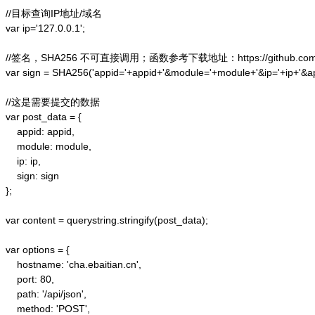
//目标查询IP地址/域名

var ip='127.0.0.1';

//签名，SHA256 不可直接调用；函数参考下载地址：https://github.com/alex
var sign = SHA256('appid='+appid+'&module='+module+'&ip='+ip+'&a
//这是需要提交的数据

var post_data = {

    appid: appid,  

    module: module,

    ip: ip,

    sign: sign

};  

var content = querystring.stringify(post_data);  

var options = {  

    hostname: 'cha.ebaitian.cn',  

    port: 80,  

    path: '/api/json',  

    method: 'POST',  
