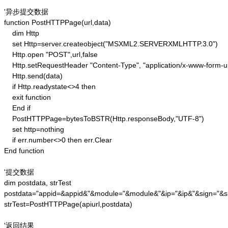
'异步提交数据

function PostHTTPPage(url,data)

    dim Http 

    set Http=server.createobject("MSXML2.SERVERXMLHTTP.3.0")

    Http.open "POST",url,false

    Http.setRequestHeader "Content-Type", "application/x-www-form-u
    Http.send(data) 

    if Http.readystate<>4 then 

    exit function 

    End if

    PostHTTPPage=bytesToBSTR(Http.responseBody,"UTF-8")

    set http=nothing 

    if err.number<>0 then err.Clear 

End function

'提交数据

dim postdata, strTest

postdata="appid=&appid&"&module="&module&"&ip="&ip&"&sign="&si
strTest=PostHTTPPage(apiurl,postdata)

'返回结果
