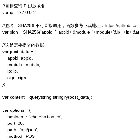
//目标查询IP地址/域名

var ip='127.0.0.1';

//签名，SHA256 不可直接调用；函数参考下载地址：https://github.com/alex
var sign = SHA256('appid='+appid+'&module='+module+'&ip='+ip+'&a
//这是需要提交的数据

var post_data = {

    appid: appid,  

    module: module,

    ip: ip,

    sign: sign

};  

var content = querystring.stringify(post_data);  

var options = {  

    hostname: 'cha.ebaitian.cn',  

    port: 80,  

    path: '/api/json',  

    method: 'POST',  
