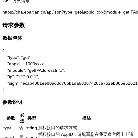
GET 方式请求：
https://cha.ebaitian.cn/api/json?type=get&appid=xxx&module=getIPA
请求参数
数据包体
{

    "type": "get",

    "appid": "1000xxxx",

    "module": "getIPAddressInfo",

    "ip": "127.0.0.1",

    "sign": "ecab4881ee80ad3d76bb1da68387428ca752eb885e52621
}
参数说明
必
参数
类型
描述
选
否
授权接口的请求方式
type
string
授权接口的 AppID，请填写您在我要查官网上申请
是
appid
string