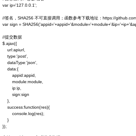
var ip='127.0.0.1';

//签名，SHA256 不可直接调用；函数参考下载地址：https://github.com/alex
var sign = SHA256('appid='+appid+'&module='+module+'&ip='+ip+'&a
//提交数据

$.ajax({

    url:apiurl,

    type:'post',

    dataType:'json',

    data:{

        appid:appid,

        module:module,

        ip:ip,

        sign:sign

    },

    success:function(res){

        console.log(res);

    }

});