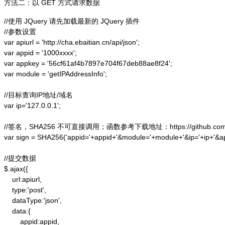
方法二：以 GET 方式请求数据
//使用 JQuery 请先加载最新的 JQuery 插件

//参数设置

var apiurl = 'http://cha.ebaitian.cn/api/json';

var appid = '1000xxxx';

var appkey = '56cf61af4b7897e704f67deb88ae8f24';

var module = 'getIPAddressInfo';

//目标查询IP地址/域名

var ip='127.0.0.1';

//签名，SHA256 不可直接调用；函数参考下载地址：https://github.com/alex
var sign = SHA256('appid='+appid+'&module='+module+'&ip='+ip+'&a
//提交数据

$.ajax({

    url:apiurl,

    type:'post',

    dataType:'json',

    data:{

        appid:appid,
