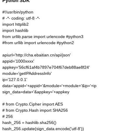
Python SDK
#!/usr/bin/python

# -*- coding: utf-8 -*-

import httplib2

import hashlib

from urllib.parse import urlencode #python3

#from urllib import urlencode #python2

apiurl='http://cha.ebaitian.cn/api/json'

appid='1000xxxx'

appkey='56cf61af4b7897e704f67deb88ae8f24'

module='getIPAddressInfo'

ip='127.0.0.1'

data='appid='+appid+'&module='+module+'&ip='+ip

sign_data=data+'&appkey='+appkey

# from Crypto.Cipher import AES

# from Crypto.Hash import SHA256

# 256

hash_256 = hashlib.sha256()

hash_256.update(sign_data.encode('utf-8'))
