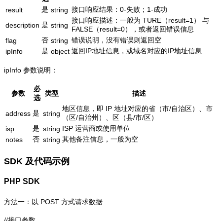
是
接口响应结果：0-失败；1-成功
result
string
接口响应描述：一般为 TURE（result=1） 与
是
description
string
FALSE（result=0），或者返回错误信息
否
错误说明，没有错误则返回空
flag
string
是
返回IP地址信息，或域名对应的IP地址信息
ipInfo
object
ipInfo 参数说明：
必
参数
类型
描述
选
地区信息，即 IP 地址对应的省（市/自治区）、市
是
address
string
（区/自治州）、区（县/市/区）
是
ISP 运营商或使用单位
isp
string
否
其他备注信息，一般为空
notes
string
SDK 及代码示例
PHP SDK
方法一：以 POST 方式请求数据
//接口参数
