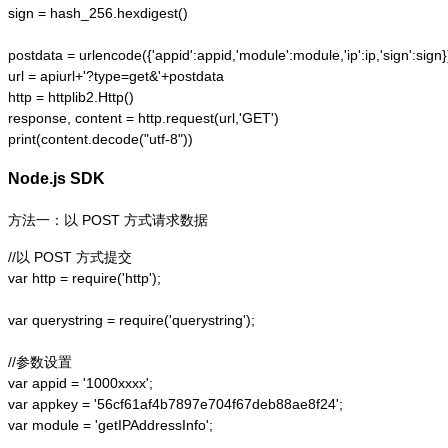
sign = hash_256.hexdigest()

postdata = urlencode({'appid':appid,'module':module,'ip':ip,'sign':sign})
url = apiurl+'?type=get&'+postdata

http = httplib2.Http()

response, content = http.request(url,'GET')

print(content.decode("utf-8"))
Node.js SDK
方法一：以 POST 方式请求数据
//以 POST 方式提交

var http = require('http');  

var querystring = require('querystring');  

//参数设置

var appid = '1000xxxx';

var appkey = '56cf61af4b7897e704f67deb88ae8f24';

var module = 'getIPAddressInfo';
