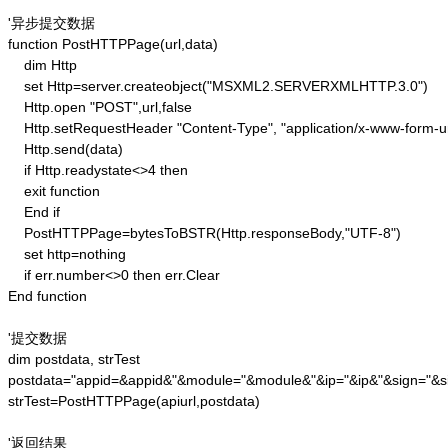
'异步提交数据

function PostHTTPPage(url,data)

    dim Http 

    set Http=server.createobject("MSXML2.SERVERXMLHTTP.3.0")

    Http.open "POST",url,false

    Http.setRequestHeader "Content-Type", "application/x-www-form-u
    Http.send(data) 

    if Http.readystate<>4 then 

    exit function 

    End if

    PostHTTPPage=bytesToBSTR(Http.responseBody,"UTF-8")

    set http=nothing 

    if err.number<>0 then err.Clear 

End function

'提交数据

dim postdata, strTest

postdata="appid=&appid&"&module="&module&"&ip="&ip&"&sign="&si
strTest=PostHTTPPage(apiurl,postdata)

'返回结果
