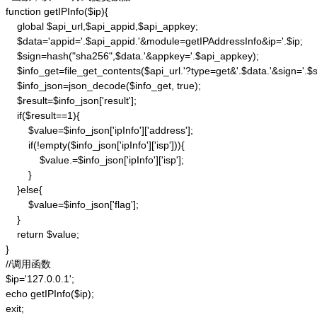
function getIPInfo($ip){

    global $api_url,$api_appid,$api_appkey;

    $data='appid='.$api_appid.'&module=getIPAddressInfo&ip='.$ip;

    $sign=hash("sha256",$data.'&appkey='.$api_appkey);

    $info_get=file_get_contents($api_url.'?type=get&'.$data.'&sign='.$si
    $info_json=json_decode($info_get, true);

    $result=$info_json['result'];

    if($result==1){

        $value=$info_json['ipInfo']['address'];

        if(!empty($info_json['ipInfo']['isp'])){

            $value.=$info_json['ipInfo']['isp'];

        }

    }else{

        $value=$info_json['flag'];

    }

    return $value;

}

//调用函数

$ip='127.0.0.1';

echo getIPInfo($ip);

exit;