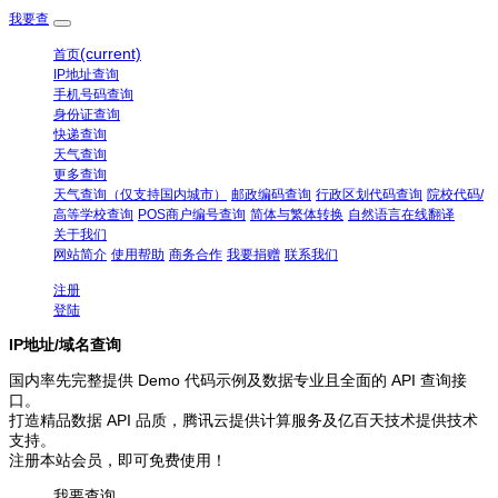
我要查
(current)
首页
IP地址查询
手机号码查询
身份证查询
快递查询
天气查询
更多查询
天气查询（仅支持国内城市）
邮政编码查询
行政区划代码查询
院校代码/
高等学校查询
POS商户编号查询
简体与繁体转换
自然语言在线翻译
关于我们
网站简介
使用帮助
商务合作
我要捐赠
联系我们
注册
登陆
IP地址/域名查询
国内率先完整提供 Demo 代码示例及数据专业且全面的 API 查询接
口。
打造精品数据 API 品质，腾讯云提供计算服务及亿百天技术提供技术
支持。
注册本站会员，即可免费使用！
我要查询