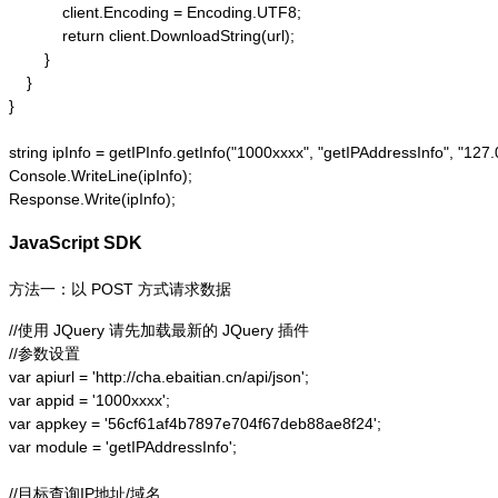
            client.Encoding = Encoding.UTF8;

            return client.DownloadString(url);

        }

    }

}

string ipInfo = getIPInfo.getInfo("1000xxxx", "getIPAddressInfo"
Console.WriteLine(ipInfo);

Response.Write(ipInfo);
JavaScript SDK
方法一：以 POST 方式请求数据
//使用 JQuery 请先加载最新的 JQuery 插件

//参数设置

var apiurl = 'http://cha.ebaitian.cn/api/json';

var appid = '1000xxxx';

var appkey = '56cf61af4b7897e704f67deb88ae8f24';

var module = 'getIPAddressInfo';

//目标查询IP地址/域名
