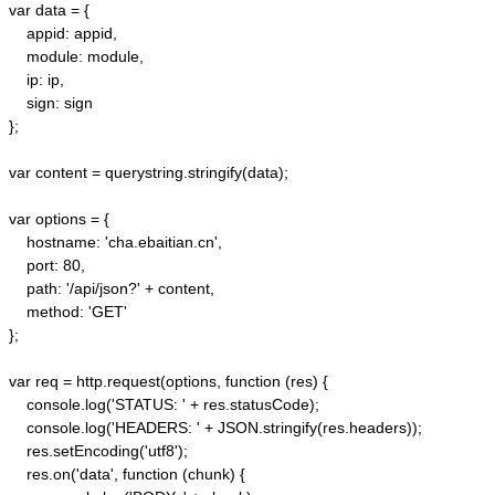
var data = {

    appid: appid, 

    module: module,

    ip: ip,

    sign: sign

};

var content = querystring.stringify(data);  

var options = {  

    hostname: 'cha.ebaitian.cn',  

    port: 80,  

    path: '/api/json?' + content,  

    method: 'GET'  

};  

var req = http.request(options, function (res) {  

    console.log('STATUS: ' + res.statusCode);  

    console.log('HEADERS: ' + JSON.stringify(res.headers));  

    res.setEncoding('utf8');  

    res.on('data', function (chunk) {  
