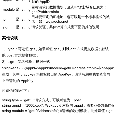
到的 AppID
目标请求的数据模块，查询IP地址/域名信息为：
是
module
string
getIPAddressInfo
目标要查询的IP地址，也可以是一个标准格式的域
是
ip
string
名，如：woyaocha.net
是
请求凭证，具体计算方式见下面的其他说明
sign
string
其他说明
1）type：可选值 get，如果赋值 get，则以 get 方式提交数据；默认
以 post 方式提交数据；
2）sign：签名校验，根据公式
$sign=sha256(appid=$appid&module=getIPAddressInfo&ip=$ip&app
生成；其中：appkey 为授权接口的 AppKey，请填写您在我要查官网
上申请到的 AppKey 。
构造伪代码如下：
string type = "get"; //请求方式，可以赋值为：post

string appid = "1000xxxx"; //sdkappid 对应的 appid，需要业务方高度
string module = "getIPAddressInfo"; //请求的数据模块，此处赋值：getIP