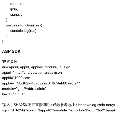
        module:module,

        ip:ip,

        sign:sign

    },

    success:function(res){

        console.log(res);

    }

});
ASP SDK
'设置参数

dim apiurl, appid, appkey, module, ip, sign

apiurl="http://cha.ebaitian.cn/api/json"

appid="1000xxxx'

appkey="56cf61af4b7897e704f67deb88ae8f24"

module="getIPAddressInfo"

ip="127.0.0.1"

'签名，SHA256 不可直接调用；函数参考地址：https://blog.csdn.net/yesoce/a
sgin=SHA256("appid=&appid&"&module="&module&"&ip="&ip&"&appk