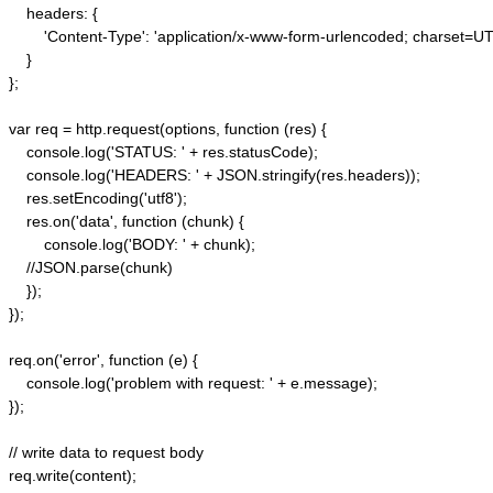
    headers: {  

        'Content-Type': 'application/x-www-form-urlencoded; charset=UTF
    }  

};  

var req = http.request(options, function (res) {  

    console.log('STATUS: ' + res.statusCode);  

    console.log('HEADERS: ' + JSON.stringify(res.headers));  

    res.setEncoding('utf8');  

    res.on('data', function (chunk) {  

        console.log('BODY: ' + chunk);  

    //JSON.parse(chunk)

    });  

});  

req.on('error', function (e) {  

    console.log('problem with request: ' + e.message);  

});  

// write data to request body  

req.write(content);  
