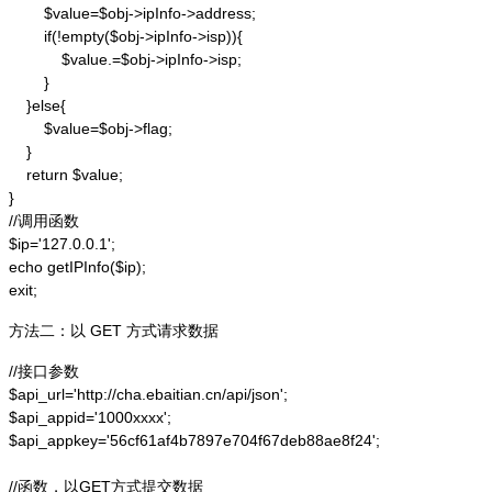
        $value=$obj->ipInfo->address;

        if(!empty($obj->ipInfo->isp)){

            $value.=$obj->ipInfo->isp;

        }

    }else{

        $value=$obj->flag;

    }

    return $value;

}

//调用函数

$ip='127.0.0.1';

echo getIPInfo($ip);

exit;
方法二：以 GET 方式请求数据
//接口参数

$api_url='http://cha.ebaitian.cn/api/json';

$api_appid='1000xxxx';

$api_appkey='56cf61af4b7897e704f67deb88ae8f24';

//函数，以GET方式提交数据
