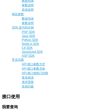
数据包体
参数说明
其他说明
响应参数
数据包体
参数说明
SDK 及代码示例
PHP SDK
Java SDK
Python SDK
Node.js SDK
C# SDK
JavaScript SDK
ASP SDK
常见问题
API 接口参数为空
API 接口参数无效
API 接口授权已到期
签名错误
请求受限
其他问题
接口使用
我要查询