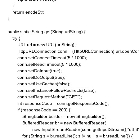
        }

        return encdeStr;

    }

    public static String get(String urlString) {

        try {

            URL url = new URL(urlString);

            HttpURLConnection conn = (HttpURLConnection) url.openConn
            conn.setConnectTimeout(5 * 1000);

            conn.setReadTimeout(5 * 1000);

            conn.setDoInput(true);

            conn.setDoOutput(true);

            conn.setUseCaches(false);

            conn.setInstanceFollowRedirects(false);

            conn.setRequestMethod("GET"); 

            int responseCode = conn.getResponseCode();

            if (responseCode == 200) {

                StringBuilder builder = new StringBuilder();

                BufferedReader br = new BufferedReader(

                        new InputStreamReader(conn.getInputStream(),"utf-8")
                for (String s = br.readLine(); s != null; s = br.readLine()) {
