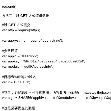
方法二：以 GET 方式请求数据
//以 GET 方式提交

var http = require('http');  

var querystring = require('querystring');  

//参数设置

var appid = '1000xxxx';

var appkey = '56cf61af4b7897e704f67deb88ae8f24';

var module = 'getIPAddressInfo';

//目标查询IP地址/域名

var ip='127.0.0.1';

//签名，SHA256 不可直接调用；函数参考下载地址：https://github.com/alex
var sign = SHA256('appid='+appid+'&module='+module+'&ip='+ip+'&a
//这是需要提交的数据
