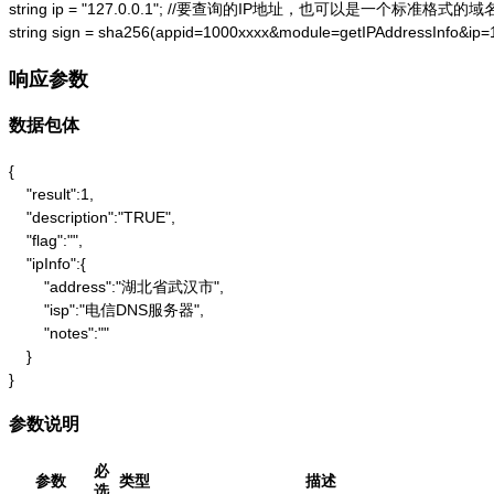
string ip = "127.0.0.1"; //要查询的IP地址，也可以是一个标准格式的域名
string sign = sha256(appid=1000xxxx&module=getIPAddressInfo&ip
响应参数
数据包体
{

    "result":1,

    "description":"TRUE",

    "flag":"",

    "ipInfo":{

        "address":"湖北省武汉市",

        "isp":"电信DNS服务器",

        "notes":""

    }

}
参数说明
必
参数
类型
描述
选