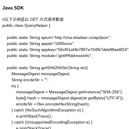
Java SDK
//以下示例是以 GET 方式请求数据

public class QueryHelper {

    public static String apiurl="http://cha.ebaitian.cn/api/json";

    public static String appid="1000xxxx";

    public static String appkey="56cf61af4b7897e704f67deb88ae8f24";
    public static String module="getIPAddressInfo";

    public static String getSHA256Str(String str){

        MessageDigest messageDigest;

        String encdeStr = "";

        try {

            messageDigest = MessageDigest.getInstance("SHA-256");

            byte[] hash = messageDigest.digest(str.getBytes("UTF-8"));

            encdeStr = Hex.encodeHexString(hash);

        } catch (NoSuchAlgorithmException e) {

            e.printStackTrace();

        } catch (UnsupportedEncodingException e) {

            e.printStackTrace();
