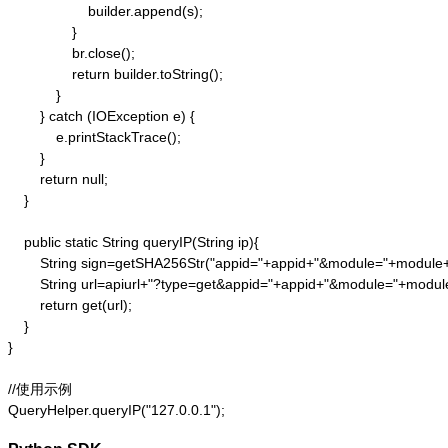
                    builder.append(s);

                }

                br.close();

                return builder.toString();

            }

        } catch (IOException e) {

            e.printStackTrace();

        }

        return null;

    }

    public static String queryIP(String ip){

        String sign=getSHA256Str("appid="+appid+"&module="+module
        String url=apiurl+"?type=get&appid="+appid+"&module="+modul
        return get(url);

    }

}

//使用示例

QueryHelper.queryIP("127.0.0.1");