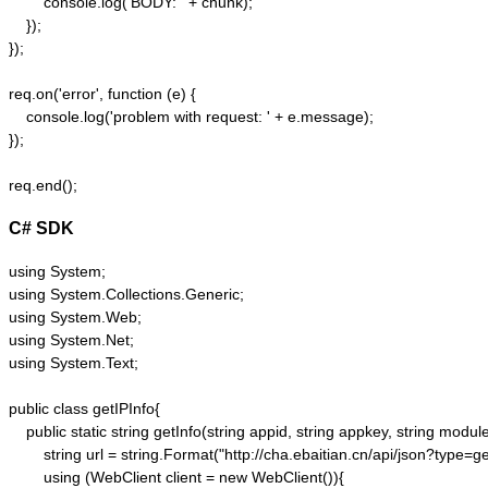
        console.log('BODY: ' + chunk);

    });  

});  

req.on('error', function (e) {  

    console.log('problem with request: ' + e.message);  

});  

C# SDK
using System;

using System.Collections.Generic;

using System.Web;

using System.Net;

using System.Text;

public class getIPInfo{

    public static string getInfo(string appid, string appkey, string module,
        string url = string.Format("http://cha.ebaitian.cn/api/json?typ
        using (WebClient client = new WebClient()){
