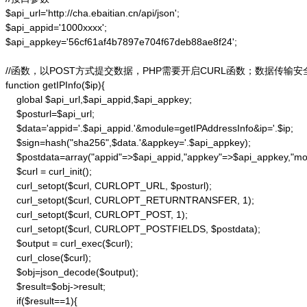
$api_url='http://cha.ebaitian.cn/api/json';

$api_appid='1000xxxx';

$api_appkey='56cf61af4b7897e704f67deb88ae8f24';

//函数，以POST方式提交数据，PHP需要开启CURL函数；数据传输安
function getIPInfo($ip){

    global $api_url,$api_appid,$api_appkey;

    $posturl=$api_url;

    $data='appid='.$api_appid.'&module=getIPAddressInfo&ip='.$ip;

    $sign=hash("sha256",$data.'&appkey='.$api_appkey);

    $postdata=array("appid"=>$api_appid,"appkey"=>$api_appkey,"modu
    $curl = curl_init();

    curl_setopt($curl, CURLOPT_URL, $posturl);

    curl_setopt($curl, CURLOPT_RETURNTRANSFER, 1);

    curl_setopt($curl, CURLOPT_POST, 1);

    curl_setopt($curl, CURLOPT_POSTFIELDS, $postdata);

    $output = curl_exec($curl);

    curl_close($curl);

    $obj=json_decode($output);

    $result=$obj->result;

    if($result==1){
