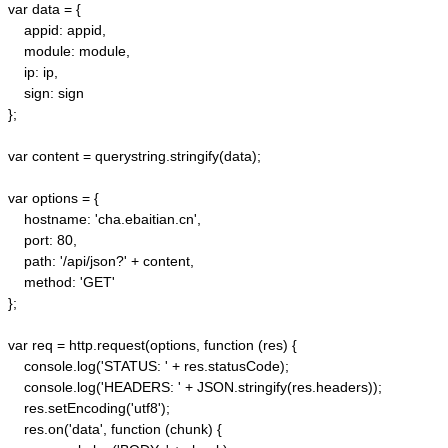
var data = {

    appid: appid, 

    module: module,

    ip: ip,

    sign: sign

};

var content = querystring.stringify(data);  

var options = {  

    hostname: 'cha.ebaitian.cn',  

    port: 80,  

    path: '/api/json?' + content,  

    method: 'GET'  

};  

var req = http.request(options, function (res) {  

    console.log('STATUS: ' + res.statusCode);  

    console.log('HEADERS: ' + JSON.stringify(res.headers));  

    res.setEncoding('utf8');  

    res.on('data', function (chunk) {  
