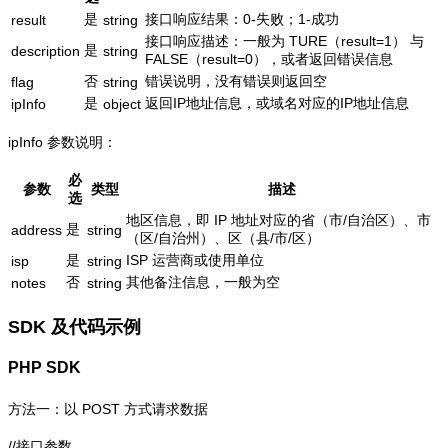
是
接口响应结果：0-失败；1-成功
result
string
接口响应描述：一般为 TURE（result=1） 与
是
description
string
FALSE（result=0），或者返回错误信息
否
错误说明，没有错误则返回空
flag
string
是
返回IP地址信息，或域名对应的IP地址信息
ipInfo
object
ipInfo 参数说明：
必
参数
类型
描述
选
地区信息，即 IP 地址对应的省（市/自治区）、市
是
address
string
（区/自治州）、区（县/市/区）
是
ISP 运营商或使用单位
isp
string
否
其他备注信息，一般为空
notes
string
SDK 及代码示例
PHP SDK
方法一：以 POST 方式请求数据
//接口参数
