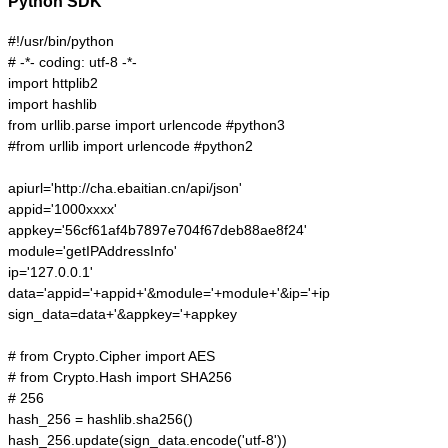
Python SDK
#!/usr/bin/python

# -*- coding: utf-8 -*-

import httplib2

import hashlib

from urllib.parse import urlencode #python3

#from urllib import urlencode #python2

apiurl='http://cha.ebaitian.cn/api/json'

appid='1000xxxx'

appkey='56cf61af4b7897e704f67deb88ae8f24'

module='getIPAddressInfo'

ip='127.0.0.1'

data='appid='+appid+'&module='+module+'&ip='+ip

sign_data=data+'&appkey='+appkey

# from Crypto.Cipher import AES

# from Crypto.Hash import SHA256

# 256

hash_256 = hashlib.sha256()

hash_256.update(sign_data.encode('utf-8'))
