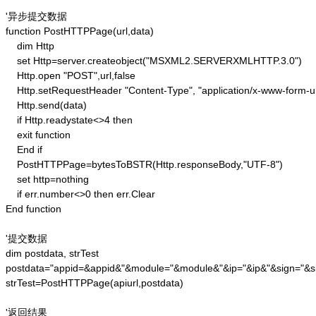
'异步提交数据

function PostHTTPPage(url,data)

    dim Http 

    set Http=server.createobject("MSXML2.SERVERXMLHTTP.3.0")

    Http.open "POST",url,false

    Http.setRequestHeader "Content-Type", "application/x-www-form-u
    Http.send(data) 

    if Http.readystate<>4 then 

    exit function 

    End if

    PostHTTPPage=bytesToBSTR(Http.responseBody,"UTF-8")

    set http=nothing 

    if err.number<>0 then err.Clear 

End function

'提交数据

dim postdata, strTest

postdata="appid=&appid&"&module="&module&"&ip="&ip&"&sign="&si
strTest=PostHTTPPage(apiurl,postdata)

'返回结果
