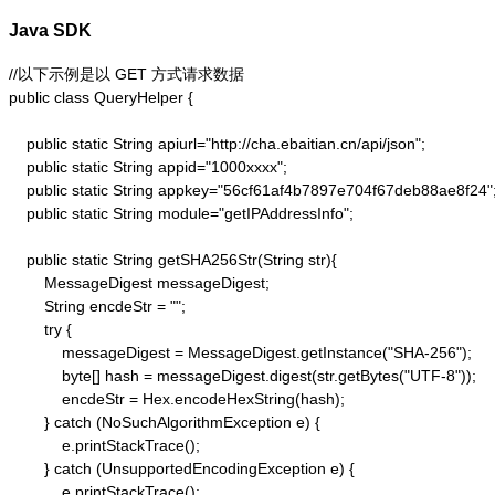
Java SDK
//以下示例是以 GET 方式请求数据

public class QueryHelper {

    public static String apiurl="http://cha.ebaitian.cn/api/json";

    public static String appid="1000xxxx";

    public static String appkey="56cf61af4b7897e704f67deb88ae8f24";
    public static String module="getIPAddressInfo";

    public static String getSHA256Str(String str){

        MessageDigest messageDigest;

        String encdeStr = "";

        try {

            messageDigest = MessageDigest.getInstance("SHA-256");

            byte[] hash = messageDigest.digest(str.getBytes("UTF-8"));

            encdeStr = Hex.encodeHexString(hash);

        } catch (NoSuchAlgorithmException e) {

            e.printStackTrace();

        } catch (UnsupportedEncodingException e) {

            e.printStackTrace();
