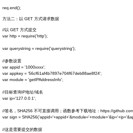
方法二：以 GET 方式请求数据
//以 GET 方式提交

var http = require('http');  

var querystring = require('querystring');  

//参数设置

var appid = '1000xxxx';

var appkey = '56cf61af4b7897e704f67deb88ae8f24';

var module = 'getIPAddressInfo';

//目标查询IP地址/域名

var ip='127.0.0.1';

//签名，SHA256 不可直接调用；函数参考下载地址：https://github.com/alex
var sign = SHA256('appid='+appid+'&module='+module+'&ip='+ip+'&a
//这是需要提交的数据
