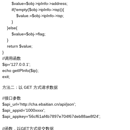
        $value=$obj->ipInfo->address;

        if(!empty($obj->ipInfo->isp)){

            $value.=$obj->ipInfo->isp;

        }

    }else{

        $value=$obj->flag;

    }

    return $value;

}

//调用函数

$ip='127.0.0.1';

echo getIPInfo($ip);

exit;
方法二：以 GET 方式请求数据
//接口参数

$api_url='http://cha.ebaitian.cn/api/json';

$api_appid='1000xxxx';

$api_appkey='56cf61af4b7897e704f67deb88ae8f24';

//函数，以GET方式提交数据
