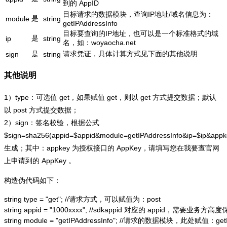
到的 AppID
目标请求的数据模块，查询IP地址/域名信息为：
是
module
string
getIPAddressInfo
目标要查询的IP地址，也可以是一个标准格式的域
是
ip
string
名，如：woyaocha.net
是
请求凭证，具体计算方式见下面的其他说明
sign
string
其他说明
1）type：可选值 get，如果赋值 get，则以 get 方式提交数据；默认
以 post 方式提交数据；
2）sign：签名校验，根据公式
$sign=sha256(appid=$appid&module=getIPAddressInfo&ip=$ip&app
生成；其中：appkey 为授权接口的 AppKey，请填写您在我要查官网
上申请到的 AppKey 。
构造伪代码如下：
string type = "get"; //请求方式，可以赋值为：post

string appid = "1000xxxx"; //sdkappid 对应的 appid，需要业务方高度
string module = "getIPAddressInfo"; //请求的数据模块，此处赋值：getIP