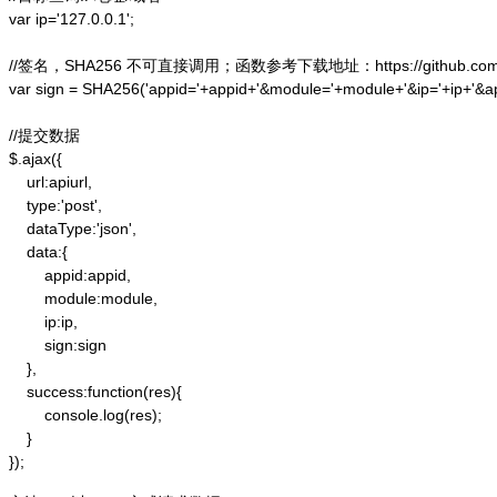
var ip='127.0.0.1';

//签名，SHA256 不可直接调用；函数参考下载地址：https://github.com/alex
var sign = SHA256('appid='+appid+'&module='+module+'&ip='+ip+'&a
//提交数据

$.ajax({

    url:apiurl,

    type:'post',

    dataType:'json',

    data:{

        appid:appid,

        module:module,

        ip:ip,

        sign:sign

    },

    success:function(res){

        console.log(res);

    }

});