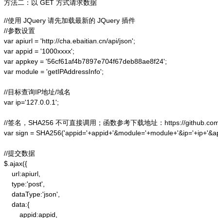
方法二：以 GET 方式请求数据
//使用 JQuery 请先加载最新的 JQuery 插件

//参数设置

var apiurl = 'http://cha.ebaitian.cn/api/json';

var appid = '1000xxxx';

var appkey = '56cf61af4b7897e704f67deb88ae8f24';

var module = 'getIPAddressInfo';

//目标查询IP地址/域名

var ip='127.0.0.1';

//签名，SHA256 不可直接调用；函数参考下载地址：https://github.com/alex
var sign = SHA256('appid='+appid+'&module='+module+'&ip='+ip+'&a
//提交数据

$.ajax({

    url:apiurl,

    type:'post',

    dataType:'json',

    data:{

        appid:appid,
