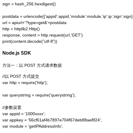
sign = hash_256.hexdigest()

postdata = urlencode({'appid':appid,'module':module,'ip':ip,'sign':sign})
url = apiurl+'?type=get&'+postdata

http = httplib2.Http()

response, content = http.request(url,'GET')

print(content.decode("utf-8"))
Node.js SDK
方法一：以 POST 方式请求数据
//以 POST 方式提交

var http = require('http');  

var querystring = require('querystring');  

//参数设置

var appid = '1000xxxx';

var appkey = '56cf61af4b7897e704f67deb88ae8f24';

var module = 'getIPAddressInfo';
