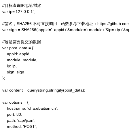
//目标查询IP地址/域名

var ip='127.0.0.1';

//签名，SHA256 不可直接调用；函数参考下载地址：https://github.com/alex
var sign = SHA256('appid='+appid+'&module='+module+'&ip='+ip+'&a
//这是需要提交的数据

var post_data = {

    appid: appid,  

    module: module,

    ip: ip,

    sign: sign

};  

var content = querystring.stringify(post_data);  

var options = {  

    hostname: 'cha.ebaitian.cn',  

    port: 80,  

    path: '/api/json',  

    method: 'POST',  
