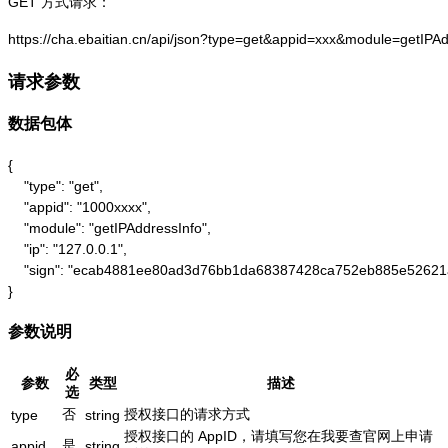
GET 方式请求：
https://cha.ebaitian.cn/api/json?type=get&appid=xxx&module=getIPA
请求参数
数据包体
{

    "type": "get",

    "appid": "1000xxxx",

    "module": "getIPAddressInfo",

    "ip": "127.0.0.1",

    "sign": "ecab4881ee80ad3d76bb1da68387428ca752eb885e52621
}
参数说明
必
参数
类型
描述
选
否
授权接口的请求方式
type
string
授权接口的 AppID，请填写您在我要查官网上申请
是
appid
string