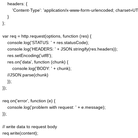
    headers: {  

        'Content-Type': 'application/x-www-form-urlencoded; charset=UTF
    }  

};  

var req = http.request(options, function (res) {  

    console.log('STATUS: ' + res.statusCode);  

    console.log('HEADERS: ' + JSON.stringify(res.headers));  

    res.setEncoding('utf8');  

    res.on('data', function (chunk) {  

        console.log('BODY: ' + chunk);  

    //JSON.parse(chunk)

    });  

});  

req.on('error', function (e) {  

    console.log('problem with request: ' + e.message);  

});  

// write data to request body  

req.write(content);  
