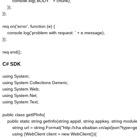
        console.log('BODY: ' + chunk);

    });  

});  

req.on('error', function (e) {  

    console.log('problem with request: ' + e.message);  

});  

C# SDK
using System;

using System.Collections.Generic;

using System.Web;

using System.Net;

using System.Text;

public class getIPInfo{

    public static string getInfo(string appid, string appkey, string module,
        string url = string.Format("http://cha.ebaitian.cn/api/json?typ
        using (WebClient client = new WebClient()){
