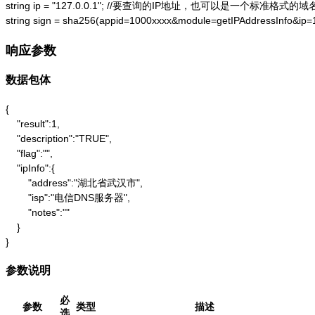
string ip = "127.0.0.1"; //要查询的IP地址，也可以是一个标准格式的域名
string sign = sha256(appid=1000xxxx&module=getIPAddressInfo&ip
响应参数
数据包体
{

    "result":1,

    "description":"TRUE",

    "flag":"",

    "ipInfo":{

        "address":"湖北省武汉市",

        "isp":"电信DNS服务器",

        "notes":""

    }

}
参数说明
必
参数
类型
描述
选