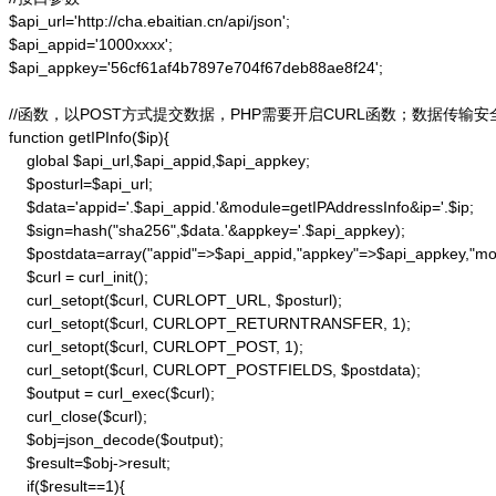
$api_url='http://cha.ebaitian.cn/api/json';

$api_appid='1000xxxx';

$api_appkey='56cf61af4b7897e704f67deb88ae8f24';

//函数，以POST方式提交数据，PHP需要开启CURL函数；数据传输安
function getIPInfo($ip){

    global $api_url,$api_appid,$api_appkey;

    $posturl=$api_url;

    $data='appid='.$api_appid.'&module=getIPAddressInfo&ip='.$ip;

    $sign=hash("sha256",$data.'&appkey='.$api_appkey);

    $postdata=array("appid"=>$api_appid,"appkey"=>$api_appkey,"modu
    $curl = curl_init();

    curl_setopt($curl, CURLOPT_URL, $posturl);

    curl_setopt($curl, CURLOPT_RETURNTRANSFER, 1);

    curl_setopt($curl, CURLOPT_POST, 1);

    curl_setopt($curl, CURLOPT_POSTFIELDS, $postdata);

    $output = curl_exec($curl);

    curl_close($curl);

    $obj=json_decode($output);

    $result=$obj->result;

    if($result==1){
