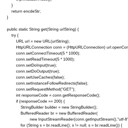
        }

        return encdeStr;

    }

    public static String get(String urlString) {

        try {

            URL url = new URL(urlString);

            HttpURLConnection conn = (HttpURLConnection) url.openConn
            conn.setConnectTimeout(5 * 1000);

            conn.setReadTimeout(5 * 1000);

            conn.setDoInput(true);

            conn.setDoOutput(true);

            conn.setUseCaches(false);

            conn.setInstanceFollowRedirects(false);

            conn.setRequestMethod("GET"); 

            int responseCode = conn.getResponseCode();

            if (responseCode == 200) {

                StringBuilder builder = new StringBuilder();

                BufferedReader br = new BufferedReader(

                        new InputStreamReader(conn.getInputStream(),"utf-8")
                for (String s = br.readLine(); s != null; s = br.readLine()) {
