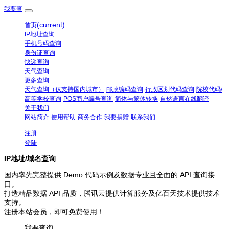
我要查
(current)
首页
IP地址查询
手机号码查询
身份证查询
快递查询
天气查询
更多查询
天气查询（仅支持国内城市）
邮政编码查询
行政区划代码查询
院校代码/
高等学校查询
POS商户编号查询
简体与繁体转换
自然语言在线翻译
关于我们
网站简介
使用帮助
商务合作
我要捐赠
联系我们
注册
登陆
IP地址/域名查询
国内率先完整提供 Demo 代码示例及数据专业且全面的 API 查询接
口。
打造精品数据 API 品质，腾讯云提供计算服务及亿百天技术提供技术
支持。
注册本站会员，即可免费使用！
我要查询