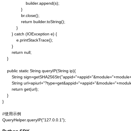
                    builder.append(s);

                }

                br.close();

                return builder.toString();

            }

        } catch (IOException e) {

            e.printStackTrace();

        }

        return null;

    }

    public static String queryIP(String ip){

        String sign=getSHA256Str("appid="+appid+"&module="+module
        String url=apiurl+"?type=get&appid="+appid+"&module="+modul
        return get(url);

    }

}

//使用示例

QueryHelper.queryIP("127.0.0.1");