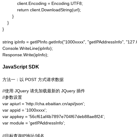
            client.Encoding = Encoding.UTF8;

            return client.DownloadString(url);

        }

    }

}

string ipInfo = getIPInfo.getInfo("1000xxxx", "getIPAddressInfo"
Console.WriteLine(ipInfo);

Response.Write(ipInfo);
JavaScript SDK
方法一：以 POST 方式请求数据
//使用 JQuery 请先加载最新的 JQuery 插件

//参数设置

var apiurl = 'http://cha.ebaitian.cn/api/json';

var appid = '1000xxxx';

var appkey = '56cf61af4b7897e704f67deb88ae8f24';

var module = 'getIPAddressInfo';

//目标查询IP地址/域名
