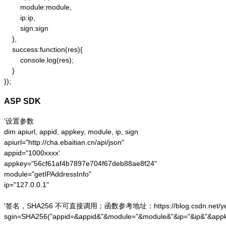
        module:module,

        ip:ip,

        sign:sign

    },

    success:function(res){

        console.log(res);

    }

});
ASP SDK
'设置参数

dim apiurl, appid, appkey, module, ip, sign

apiurl="http://cha.ebaitian.cn/api/json"

appid="1000xxxx'

appkey="56cf61af4b7897e704f67deb88ae8f24"

module="getIPAddressInfo"

ip="127.0.0.1"

'签名，SHA256 不可直接调用；函数参考地址：https://blog.csdn.net/yesoce/a
sgin=SHA256("appid=&appid&"&module="&module&"&ip="&ip&"&appk