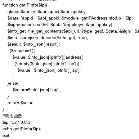
function getIPInfo($ip){

    global $api_url,$api_appid,$api_appkey;

    $data='appid='.$api_appid.'&module=getIPAddressInfo&ip='.$ip;

    $sign=hash("sha256",$data.'&appkey='.$api_appkey);

    $info_get=file_get_contents($api_url.'?type=get&'.$data.'&sign='.$si
    $info_json=json_decode($info_get, true);

    $result=$info_json['result'];

    if($result==1){

        $value=$info_json['ipInfo']['address'];

        if(!empty($info_json['ipInfo']['isp'])){

            $value.=$info_json['ipInfo']['isp'];

        }

    }else{

        $value=$info_json['flag'];

    }

    return $value;

}

//调用函数

$ip='127.0.0.1';

echo getIPInfo($ip);

exit;