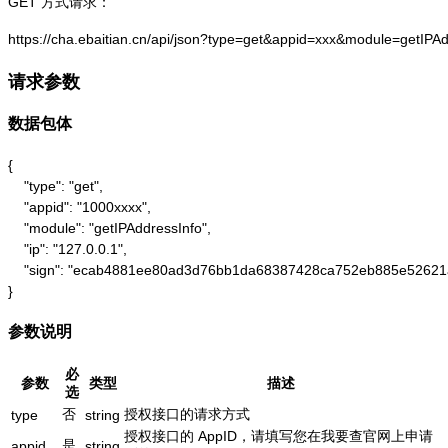
GET 方式请求：
https://cha.ebaitian.cn/api/json?type=get&appid=xxx&module=getIPA
请求参数
数据包体
{

    "type": "get",

    "appid": "1000xxxx",

    "module": "getIPAddressInfo",

    "ip": "127.0.0.1",

    "sign": "ecab4881ee80ad3d76bb1da68387428ca752eb885e52621
}
参数说明
必
参数
类型
描述
选
否
授权接口的请求方式
type
string
授权接口的 AppID，请填写您在我要查官网上申请
是
appid
string