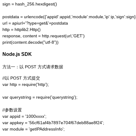
sign = hash_256.hexdigest()

postdata = urlencode({'appid':appid,'module':module,'ip':ip,'sign':sign})
url = apiurl+'?type=get&'+postdata

http = httplib2.Http()

response, content = http.request(url,'GET')

print(content.decode("utf-8"))
Node.js SDK
方法一：以 POST 方式请求数据
//以 POST 方式提交

var http = require('http');  

var querystring = require('querystring');  

//参数设置

var appid = '1000xxxx';

var appkey = '56cf61af4b7897e704f67deb88ae8f24';

var module = 'getIPAddressInfo';
