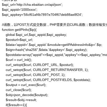
$api_url='http://cha.ebaitian.cn/api/json';

$api_appid='1000xxxx';

$api_appkey='56cf61af4b7897e704f67deb88ae8f24';

//函数，以POST方式提交数据，PHP需要开启CURL函数；数据传输安
function getIPInfo($ip){

    global $api_url,$api_appid,$api_appkey;

    $posturl=$api_url;

    $data='appid='.$api_appid.'&module=getIPAddressInfo&ip='.$ip;

    $sign=hash("sha256",$data.'&appkey='.$api_appkey);

    $postdata=array("appid"=>$api_appid,"appkey"=>$api_appkey,"modu
    $curl = curl_init();

    curl_setopt($curl, CURLOPT_URL, $posturl);

    curl_setopt($curl, CURLOPT_RETURNTRANSFER, 1);

    curl_setopt($curl, CURLOPT_POST, 1);

    curl_setopt($curl, CURLOPT_POSTFIELDS, $postdata);

    $output = curl_exec($curl);

    curl_close($curl);

    $obj=json_decode($output);

    $result=$obj->result;

    if($result==1){
