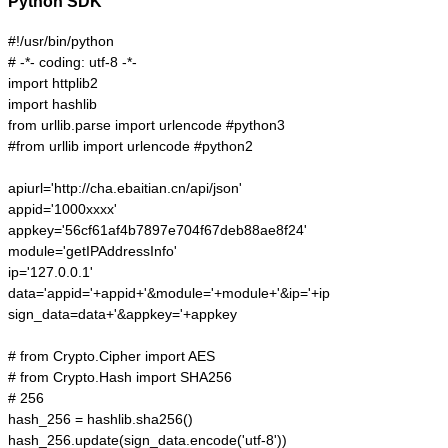
Python SDK
#!/usr/bin/python

# -*- coding: utf-8 -*-

import httplib2

import hashlib

from urllib.parse import urlencode #python3

#from urllib import urlencode #python2

apiurl='http://cha.ebaitian.cn/api/json'

appid='1000xxxx'

appkey='56cf61af4b7897e704f67deb88ae8f24'

module='getIPAddressInfo'

ip='127.0.0.1'

data='appid='+appid+'&module='+module+'&ip='+ip

sign_data=data+'&appkey='+appkey

# from Crypto.Cipher import AES

# from Crypto.Hash import SHA256

# 256

hash_256 = hashlib.sha256()

hash_256.update(sign_data.encode('utf-8'))
