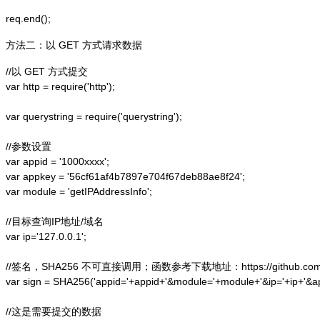
方法二：以 GET 方式请求数据
//以 GET 方式提交

var http = require('http');  

var querystring = require('querystring');  

//参数设置

var appid = '1000xxxx';

var appkey = '56cf61af4b7897e704f67deb88ae8f24';

var module = 'getIPAddressInfo';

//目标查询IP地址/域名

var ip='127.0.0.1';

//签名，SHA256 不可直接调用；函数参考下载地址：https://github.com/alex
var sign = SHA256('appid='+appid+'&module='+module+'&ip='+ip+'&a
//这是需要提交的数据
