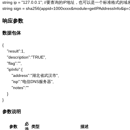
string ip = "127.0.0.1"; //要查询的IP地址，也可以是一个标准格式的域名
string sign = sha256(appid=1000xxxx&module=getIPAddressInfo&ip
响应参数
数据包体
{

    "result":1,

    "description":"TRUE",

    "flag":"",

    "ipInfo":{

        "address":"湖北省武汉市",

        "isp":"电信DNS服务器",

        "notes":""

    }

}
参数说明
必
参数
类型
描述
选