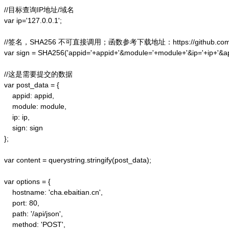
//目标查询IP地址/域名

var ip='127.0.0.1';

//签名，SHA256 不可直接调用；函数参考下载地址：https://github.com/alex
var sign = SHA256('appid='+appid+'&module='+module+'&ip='+ip+'&a
//这是需要提交的数据

var post_data = {

    appid: appid,  

    module: module,

    ip: ip,

    sign: sign

};  

var content = querystring.stringify(post_data);  

var options = {  

    hostname: 'cha.ebaitian.cn',  

    port: 80,  

    path: '/api/json',  

    method: 'POST',  
