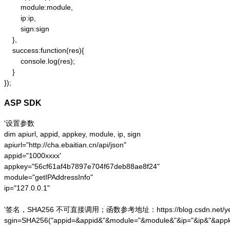
        module:module,

        ip:ip,

        sign:sign

    },

    success:function(res){

        console.log(res);

    }

});
ASP SDK
'设置参数

dim apiurl, appid, appkey, module, ip, sign

apiurl="http://cha.ebaitian.cn/api/json"

appid="1000xxxx'

appkey="56cf61af4b7897e704f67deb88ae8f24"

module="getIPAddressInfo"

ip="127.0.0.1"

'签名，SHA256 不可直接调用；函数参考地址：https://blog.csdn.net/yesoce/a
sgin=SHA256("appid=&appid&"&module="&module&"&ip="&ip&"&appk