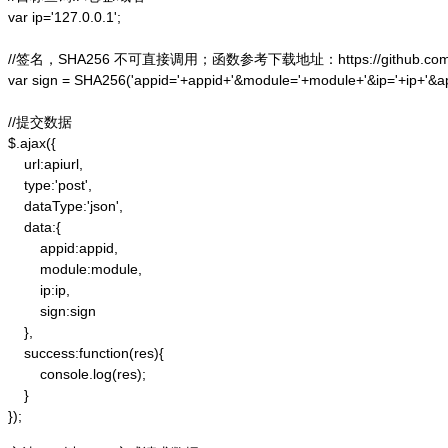
var ip='127.0.0.1';

//签名，SHA256 不可直接调用；函数参考下载地址：https://github.com/alex
var sign = SHA256('appid='+appid+'&module='+module+'&ip='+ip+'&a
//提交数据

$.ajax({

    url:apiurl,

    type:'post',

    dataType:'json',

    data:{

        appid:appid,

        module:module,

        ip:ip,

        sign:sign

    },

    success:function(res){

        console.log(res);

    }

});