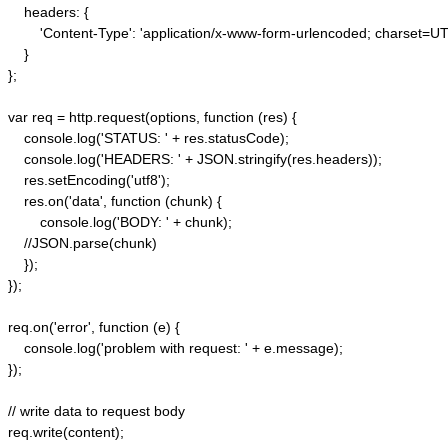
    headers: {  

        'Content-Type': 'application/x-www-form-urlencoded; charset=UTF
    }  

};  

var req = http.request(options, function (res) {  

    console.log('STATUS: ' + res.statusCode);  

    console.log('HEADERS: ' + JSON.stringify(res.headers));  

    res.setEncoding('utf8');  

    res.on('data', function (chunk) {  

        console.log('BODY: ' + chunk);  

    //JSON.parse(chunk)

    });  

});  

req.on('error', function (e) {  

    console.log('problem with request: ' + e.message);  

});  

// write data to request body  

req.write(content);  
