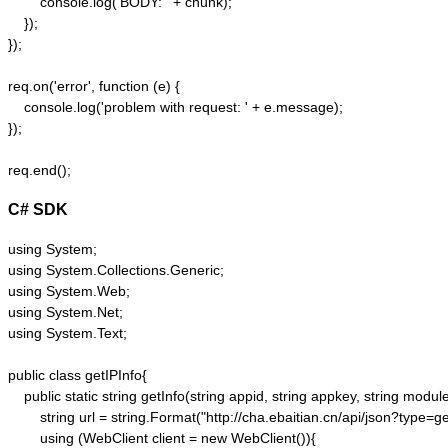
        console.log('BODY: ' + chunk);

    });  

});  

req.on('error', function (e) {  

    console.log('problem with request: ' + e.message);  

});  

C# SDK
using System;

using System.Collections.Generic;

using System.Web;

using System.Net;

using System.Text;

public class getIPInfo{

    public static string getInfo(string appid, string appkey, string module,
        string url = string.Format("http://cha.ebaitian.cn/api/json?typ
        using (WebClient client = new WebClient()){
