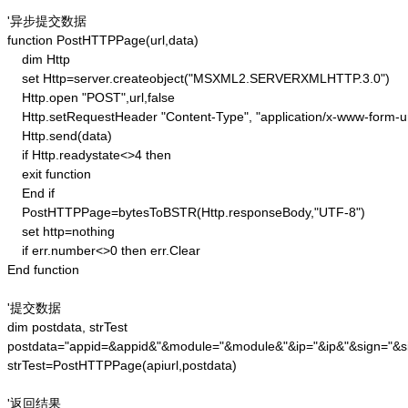
'异步提交数据

function PostHTTPPage(url,data)

    dim Http 

    set Http=server.createobject("MSXML2.SERVERXMLHTTP.3.0")

    Http.open "POST",url,false

    Http.setRequestHeader "Content-Type", "application/x-www-form-u
    Http.send(data) 

    if Http.readystate<>4 then 

    exit function 

    End if

    PostHTTPPage=bytesToBSTR(Http.responseBody,"UTF-8")

    set http=nothing 

    if err.number<>0 then err.Clear 

End function

'提交数据

dim postdata, strTest

postdata="appid=&appid&"&module="&module&"&ip="&ip&"&sign="&si
strTest=PostHTTPPage(apiurl,postdata)

'返回结果
