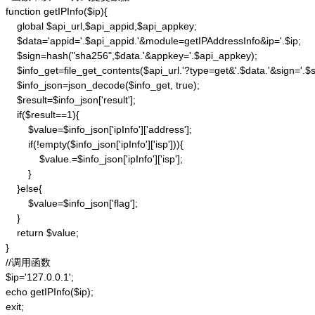
function getIPInfo($ip){

    global $api_url,$api_appid,$api_appkey;

    $data='appid='.$api_appid.'&module=getIPAddressInfo&ip='.$ip;

    $sign=hash("sha256",$data.'&appkey='.$api_appkey);

    $info_get=file_get_contents($api_url.'?type=get&'.$data.'&sign='.$si
    $info_json=json_decode($info_get, true);

    $result=$info_json['result'];

    if($result==1){

        $value=$info_json['ipInfo']['address'];

        if(!empty($info_json['ipInfo']['isp'])){

            $value.=$info_json['ipInfo']['isp'];

        }

    }else{

        $value=$info_json['flag'];

    }

    return $value;

}

//调用函数

$ip='127.0.0.1';

echo getIPInfo($ip);

exit;