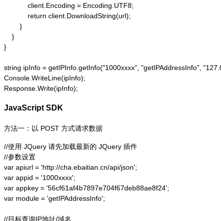
            client.Encoding = Encoding.UTF8;

            return client.DownloadString(url);

        }

    }

}

string ipInfo = getIPInfo.getInfo("1000xxxx", "getIPAddressInfo"
Console.WriteLine(ipInfo);

Response.Write(ipInfo);
JavaScript SDK
方法一：以 POST 方式请求数据
//使用 JQuery 请先加载最新的 JQuery 插件

//参数设置

var apiurl = 'http://cha.ebaitian.cn/api/json';

var appid = '1000xxxx';

var appkey = '56cf61af4b7897e704f67deb88ae8f24';

var module = 'getIPAddressInfo';

//目标查询IP地址/域名
