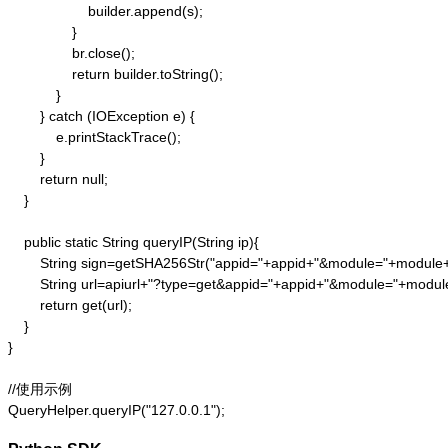
                    builder.append(s);

                }

                br.close();

                return builder.toString();

            }

        } catch (IOException e) {

            e.printStackTrace();

        }

        return null;

    }

    public static String queryIP(String ip){

        String sign=getSHA256Str("appid="+appid+"&module="+module
        String url=apiurl+"?type=get&appid="+appid+"&module="+modul
        return get(url);

    }

}

//使用示例

QueryHelper.queryIP("127.0.0.1");