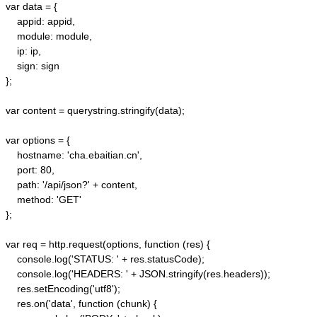
var data = {

    appid: appid, 

    module: module,

    ip: ip,

    sign: sign

};

var content = querystring.stringify(data);  

var options = {  

    hostname: 'cha.ebaitian.cn',  

    port: 80,  

    path: '/api/json?' + content,  

    method: 'GET'  

};  

var req = http.request(options, function (res) {  

    console.log('STATUS: ' + res.statusCode);  

    console.log('HEADERS: ' + JSON.stringify(res.headers));  

    res.setEncoding('utf8');  

    res.on('data', function (chunk) {  
