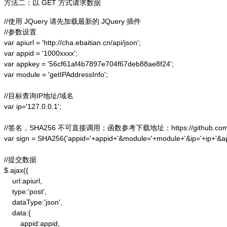
方法二：以 GET 方式请求数据
//使用 JQuery 请先加载最新的 JQuery 插件

//参数设置

var apiurl = 'http://cha.ebaitian.cn/api/json';

var appid = '1000xxxx';

var appkey = '56cf61af4b7897e704f67deb88ae8f24';

var module = 'getIPAddressInfo';

//目标查询IP地址/域名

var ip='127.0.0.1';

//签名，SHA256 不可直接调用；函数参考下载地址：https://github.com/alex
var sign = SHA256('appid='+appid+'&module='+module+'&ip='+ip+'&a
//提交数据

$.ajax({

    url:apiurl,

    type:'post',

    dataType:'json',

    data:{

        appid:appid,
