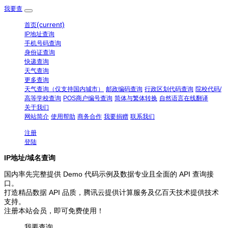
我要查
(current)
首页
IP地址查询
手机号码查询
身份证查询
快递查询
天气查询
更多查询
天气查询（仅支持国内城市）
邮政编码查询
行政区划代码查询
院校代码/
高等学校查询
POS商户编号查询
简体与繁体转换
自然语言在线翻译
关于我们
网站简介
使用帮助
商务合作
我要捐赠
联系我们
注册
登陆
IP地址/域名查询
国内率先完整提供 Demo 代码示例及数据专业且全面的 API 查询接
口。
打造精品数据 API 品质，腾讯云提供计算服务及亿百天技术提供技术
支持。
注册本站会员，即可免费使用！
我要查询