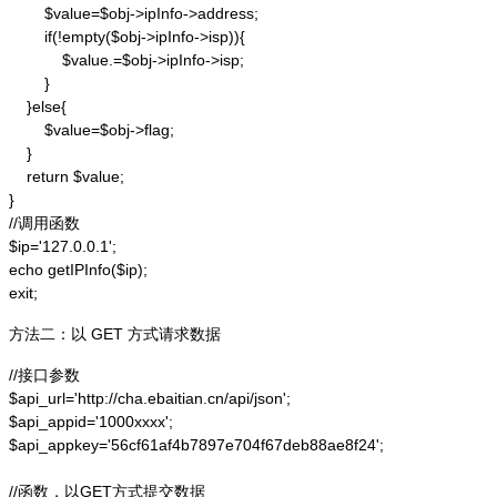
        $value=$obj->ipInfo->address;

        if(!empty($obj->ipInfo->isp)){

            $value.=$obj->ipInfo->isp;

        }

    }else{

        $value=$obj->flag;

    }

    return $value;

}

//调用函数

$ip='127.0.0.1';

echo getIPInfo($ip);

exit;
方法二：以 GET 方式请求数据
//接口参数

$api_url='http://cha.ebaitian.cn/api/json';

$api_appid='1000xxxx';

$api_appkey='56cf61af4b7897e704f67deb88ae8f24';

//函数，以GET方式提交数据
