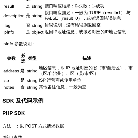
是
接口响应结果：0-失败；1-成功
result
string
接口响应描述：一般为 TURE（result=1） 与
是
description
string
FALSE（result=0），或者返回错误信息
否
错误说明，没有错误则返回空
flag
string
是
返回IP地址信息，或域名对应的IP地址信息
ipInfo
object
ipInfo 参数说明：
必
参数
类型
描述
选
地区信息，即 IP 地址对应的省（市/自治区）、市
是
address
string
（区/自治州）、区（县/市/区）
是
ISP 运营商或使用单位
isp
string
否
其他备注信息，一般为空
notes
string
SDK 及代码示例
PHP SDK
方法一：以 POST 方式请求数据
//接口参数
