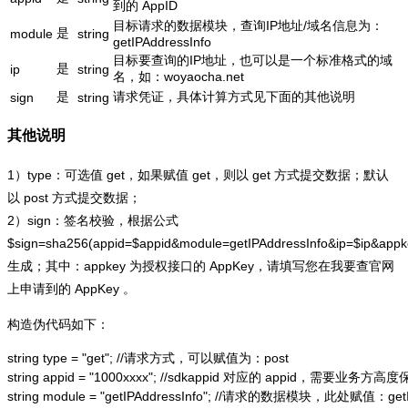
到的 AppID
目标请求的数据模块，查询IP地址/域名信息为：
是
module
string
getIPAddressInfo
目标要查询的IP地址，也可以是一个标准格式的域
是
ip
string
名，如：woyaocha.net
是
请求凭证，具体计算方式见下面的其他说明
sign
string
其他说明
1）type：可选值 get，如果赋值 get，则以 get 方式提交数据；默认
以 post 方式提交数据；
2）sign：签名校验，根据公式
$sign=sha256(appid=$appid&module=getIPAddressInfo&ip=$ip&app
生成；其中：appkey 为授权接口的 AppKey，请填写您在我要查官网
上申请到的 AppKey 。
构造伪代码如下：
string type = "get"; //请求方式，可以赋值为：post

string appid = "1000xxxx"; //sdkappid 对应的 appid，需要业务方高度
string module = "getIPAddressInfo"; //请求的数据模块，此处赋值：getIP