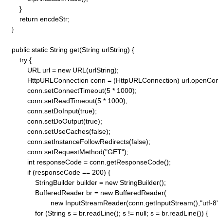
        }

        return encdeStr;

    }

    public static String get(String urlString) {

        try {

            URL url = new URL(urlString);

            HttpURLConnection conn = (HttpURLConnection) url.openConn
            conn.setConnectTimeout(5 * 1000);

            conn.setReadTimeout(5 * 1000);

            conn.setDoInput(true);

            conn.setDoOutput(true);

            conn.setUseCaches(false);

            conn.setInstanceFollowRedirects(false);

            conn.setRequestMethod("GET"); 

            int responseCode = conn.getResponseCode();

            if (responseCode == 200) {

                StringBuilder builder = new StringBuilder();

                BufferedReader br = new BufferedReader(

                        new InputStreamReader(conn.getInputStream(),"utf-8")
                for (String s = br.readLine(); s != null; s = br.readLine()) {
