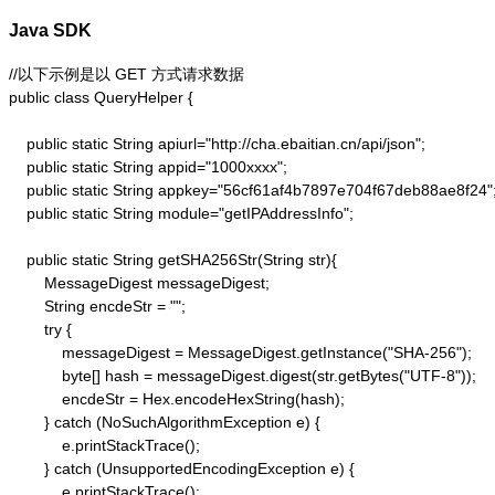
Java SDK
//以下示例是以 GET 方式请求数据

public class QueryHelper {

    public static String apiurl="http://cha.ebaitian.cn/api/json";

    public static String appid="1000xxxx";

    public static String appkey="56cf61af4b7897e704f67deb88ae8f24";
    public static String module="getIPAddressInfo";

    public static String getSHA256Str(String str){

        MessageDigest messageDigest;

        String encdeStr = "";

        try {

            messageDigest = MessageDigest.getInstance("SHA-256");

            byte[] hash = messageDigest.digest(str.getBytes("UTF-8"));

            encdeStr = Hex.encodeHexString(hash);

        } catch (NoSuchAlgorithmException e) {

            e.printStackTrace();

        } catch (UnsupportedEncodingException e) {

            e.printStackTrace();
