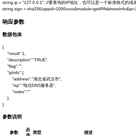
string ip = "127.0.0.1"; //要查询的IP地址，也可以是一个标准格式的域名
string sign = sha256(appid=1000xxxx&module=getIPAddressInfo&ip
响应参数
数据包体
{

    "result":1,

    "description":"TRUE",

    "flag":"",

    "ipInfo":{

        "address":"湖北省武汉市",

        "isp":"电信DNS服务器",

        "notes":""

    }

}
参数说明
必
参数
类型
描述
选