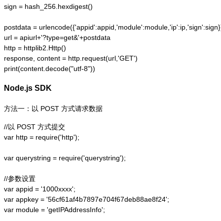
sign = hash_256.hexdigest()

postdata = urlencode({'appid':appid,'module':module,'ip':ip,'sign':sign})
url = apiurl+'?type=get&'+postdata

http = httplib2.Http()

response, content = http.request(url,'GET')

print(content.decode("utf-8"))
Node.js SDK
方法一：以 POST 方式请求数据
//以 POST 方式提交

var http = require('http');  

var querystring = require('querystring');  

//参数设置

var appid = '1000xxxx';

var appkey = '56cf61af4b7897e704f67deb88ae8f24';

var module = 'getIPAddressInfo';
