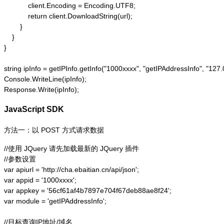
            client.Encoding = Encoding.UTF8;

            return client.DownloadString(url);

        }

    }

}

string ipInfo = getIPInfo.getInfo("1000xxxx", "getIPAddressInfo"
Console.WriteLine(ipInfo);

Response.Write(ipInfo);
JavaScript SDK
方法一：以 POST 方式请求数据
//使用 JQuery 请先加载最新的 JQuery 插件

//参数设置

var apiurl = 'http://cha.ebaitian.cn/api/json';

var appid = '1000xxxx';

var appkey = '56cf61af4b7897e704f67deb88ae8f24';

var module = 'getIPAddressInfo';

//目标查询IP地址/域名
