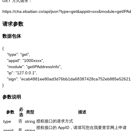
GET 方式请求：
https://cha.ebaitian.cn/api/json?type=get&appid=xxx&module=getIPA
请求参数
数据包体
{

    "type": "get",

    "appid": "1000xxxx",

    "module": "getIPAddressInfo",

    "ip": "127.0.0.1",

    "sign": "ecab4881ee80ad3d76bb1da68387428ca752eb885e52621
}
参数说明
必
参数
类型
描述
选
否
授权接口的请求方式
type
string
授权接口的 AppID，请填写您在我要查官网上申请
是
appid
string