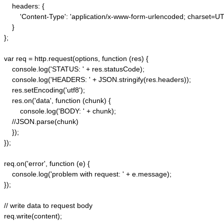
    headers: {  

        'Content-Type': 'application/x-www-form-urlencoded; charset=UTF
    }  

};  

var req = http.request(options, function (res) {  

    console.log('STATUS: ' + res.statusCode);  

    console.log('HEADERS: ' + JSON.stringify(res.headers));  

    res.setEncoding('utf8');  

    res.on('data', function (chunk) {  

        console.log('BODY: ' + chunk);  

    //JSON.parse(chunk)

    });  

});  

req.on('error', function (e) {  

    console.log('problem with request: ' + e.message);  

});  

// write data to request body  

req.write(content);  
