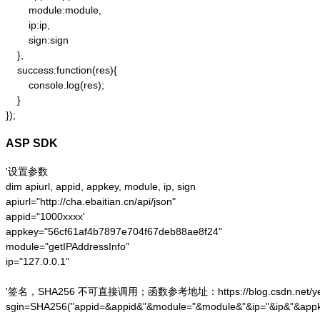
        module:module,

        ip:ip,

        sign:sign

    },

    success:function(res){

        console.log(res);

    }

});
ASP SDK
'设置参数

dim apiurl, appid, appkey, module, ip, sign

apiurl="http://cha.ebaitian.cn/api/json"

appid="1000xxxx'

appkey="56cf61af4b7897e704f67deb88ae8f24"

module="getIPAddressInfo"

ip="127.0.0.1"

'签名，SHA256 不可直接调用；函数参考地址：https://blog.csdn.net/yesoce/a
sgin=SHA256("appid=&appid&"&module="&module&"&ip="&ip&"&appk