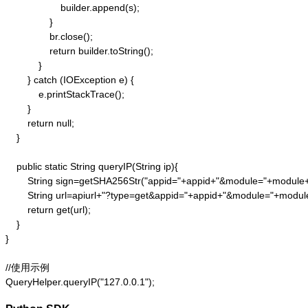
                    builder.append(s);

                }

                br.close();

                return builder.toString();

            }

        } catch (IOException e) {

            e.printStackTrace();

        }

        return null;

    }

    public static String queryIP(String ip){

        String sign=getSHA256Str("appid="+appid+"&module="+module
        String url=apiurl+"?type=get&appid="+appid+"&module="+modul
        return get(url);

    }

}

//使用示例

QueryHelper.queryIP("127.0.0.1");