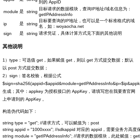
到的 AppID
目标请求的数据模块，查询IP地址/域名信息为：
是
module
string
getIPAddressInfo
目标要查询的IP地址，也可以是一个标准格式的域
是
ip
string
名，如：woyaocha.net
是
请求凭证，具体计算方式见下面的其他说明
sign
string
其他说明
1）type：可选值 get，如果赋值 get，则以 get 方式提交数据；默认
以 post 方式提交数据；
2）sign：签名校验，根据公式
$sign=sha256(appid=$appid&module=getIPAddressInfo&ip=$ip&app
生成；其中：appkey 为授权接口的 AppKey，请填写您在我要查官网
上申请到的 AppKey 。
构造伪代码如下：
string type = "get"; //请求方式，可以赋值为：post

string appid = "1000xxxx"; //sdkappid 对应的 appid，需要业务方高度
string module = "getIPAddressInfo"; //请求的数据模块，此处赋值：getIP