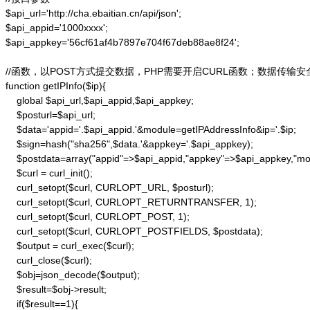
$api_url='http://cha.ebaitian.cn/api/json';

$api_appid='1000xxxx';

$api_appkey='56cf61af4b7897e704f67deb88ae8f24';

//函数，以POST方式提交数据，PHP需要开启CURL函数；数据传输安
function getIPInfo($ip){

    global $api_url,$api_appid,$api_appkey;

    $posturl=$api_url;

    $data='appid='.$api_appid.'&module=getIPAddressInfo&ip='.$ip;

    $sign=hash("sha256",$data.'&appkey='.$api_appkey);

    $postdata=array("appid"=>$api_appid,"appkey"=>$api_appkey,"modu
    $curl = curl_init();

    curl_setopt($curl, CURLOPT_URL, $posturl);

    curl_setopt($curl, CURLOPT_RETURNTRANSFER, 1);

    curl_setopt($curl, CURLOPT_POST, 1);

    curl_setopt($curl, CURLOPT_POSTFIELDS, $postdata);

    $output = curl_exec($curl);

    curl_close($curl);

    $obj=json_decode($output);

    $result=$obj->result;

    if($result==1){
