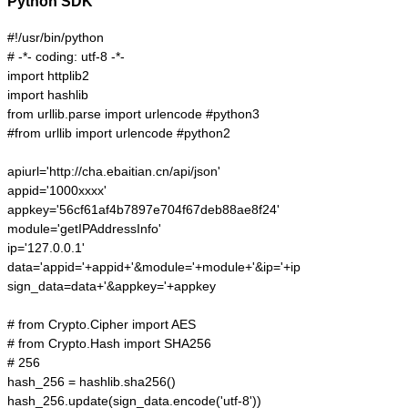
Python SDK
#!/usr/bin/python

# -*- coding: utf-8 -*-

import httplib2

import hashlib

from urllib.parse import urlencode #python3

#from urllib import urlencode #python2

apiurl='http://cha.ebaitian.cn/api/json'

appid='1000xxxx'

appkey='56cf61af4b7897e704f67deb88ae8f24'

module='getIPAddressInfo'

ip='127.0.0.1'

data='appid='+appid+'&module='+module+'&ip='+ip

sign_data=data+'&appkey='+appkey

# from Crypto.Cipher import AES

# from Crypto.Hash import SHA256

# 256

hash_256 = hashlib.sha256()

hash_256.update(sign_data.encode('utf-8'))
