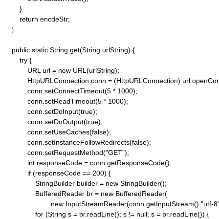
        }

        return encdeStr;

    }

    public static String get(String urlString) {

        try {

            URL url = new URL(urlString);

            HttpURLConnection conn = (HttpURLConnection) url.openConn
            conn.setConnectTimeout(5 * 1000);

            conn.setReadTimeout(5 * 1000);

            conn.setDoInput(true);

            conn.setDoOutput(true);

            conn.setUseCaches(false);

            conn.setInstanceFollowRedirects(false);

            conn.setRequestMethod("GET"); 

            int responseCode = conn.getResponseCode();

            if (responseCode == 200) {

                StringBuilder builder = new StringBuilder();

                BufferedReader br = new BufferedReader(

                        new InputStreamReader(conn.getInputStream(),"utf-8")
                for (String s = br.readLine(); s != null; s = br.readLine()) {
