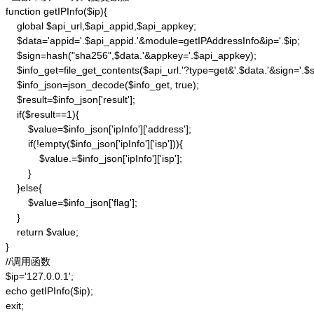
function getIPInfo($ip){

    global $api_url,$api_appid,$api_appkey;

    $data='appid='.$api_appid.'&module=getIPAddressInfo&ip='.$ip;

    $sign=hash("sha256",$data.'&appkey='.$api_appkey);

    $info_get=file_get_contents($api_url.'?type=get&'.$data.'&sign='.$si
    $info_json=json_decode($info_get, true);

    $result=$info_json['result'];

    if($result==1){

        $value=$info_json['ipInfo']['address'];

        if(!empty($info_json['ipInfo']['isp'])){

            $value.=$info_json['ipInfo']['isp'];

        }

    }else{

        $value=$info_json['flag'];

    }

    return $value;

}

//调用函数

$ip='127.0.0.1';

echo getIPInfo($ip);

exit;