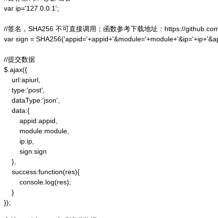
var ip='127.0.0.1';

//签名，SHA256 不可直接调用；函数参考下载地址：https://github.com/alex
var sign = SHA256('appid='+appid+'&module='+module+'&ip='+ip+'&a
//提交数据

$.ajax({

    url:apiurl,

    type:'post',

    dataType:'json',

    data:{

        appid:appid,

        module:module,

        ip:ip,

        sign:sign

    },

    success:function(res){

        console.log(res);

    }

});