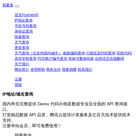
我要查
(current)
首页
IP地址查询
手机号码查询
身份证查询
快递查询
天气查询
更多查询
天气查询（仅支持国内城市）
邮政编码查询
行政区划代码查询
院校代码/
高等学校查询
POS商户编号查询
简体与繁体转换
自然语言在线翻译
关于我们
网站简介
使用帮助
商务合作
我要捐赠
联系我们
注册
登陆
IP地址/域名查询
国内率先完整提供 Demo 代码示例及数据专业且全面的 API 查询接
口。
打造精品数据 API 品质，腾讯云提供计算服务及亿百天技术提供技术
支持。
注册本站会员，即可免费使用！
我要查询