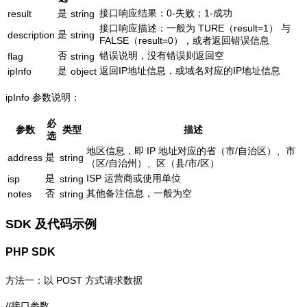
是
接口响应结果：0-失败；1-成功
result
string
接口响应描述：一般为 TURE（result=1） 与
是
description
string
FALSE（result=0），或者返回错误信息
否
错误说明，没有错误则返回空
flag
string
是
返回IP地址信息，或域名对应的IP地址信息
ipInfo
object
ipInfo 参数说明：
必
参数
类型
描述
选
地区信息，即 IP 地址对应的省（市/自治区）、市
是
address
string
（区/自治州）、区（县/市/区）
是
ISP 运营商或使用单位
isp
string
否
其他备注信息，一般为空
notes
string
SDK 及代码示例
PHP SDK
方法一：以 POST 方式请求数据
//接口参数
