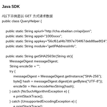
Java SDK
//以下示例是以 GET 方式请求数据

public class QueryHelper {

    public static String apiurl="http://cha.ebaitian.cn/api/json";

    public static String appid="1000xxxx";

    public static String appkey="56cf61af4b7897e704f67deb88ae8f24";
    public static String module="getIPAddressInfo";

    public static String getSHA256Str(String str){

        MessageDigest messageDigest;

        String encdeStr = "";

        try {

            messageDigest = MessageDigest.getInstance("SHA-256");

            byte[] hash = messageDigest.digest(str.getBytes("UTF-8"));

            encdeStr = Hex.encodeHexString(hash);

        } catch (NoSuchAlgorithmException e) {

            e.printStackTrace();

        } catch (UnsupportedEncodingException e) {

            e.printStackTrace();
