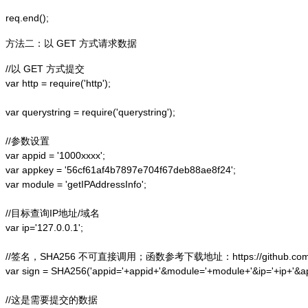
方法二：以 GET 方式请求数据
//以 GET 方式提交

var http = require('http');  

var querystring = require('querystring');  

//参数设置

var appid = '1000xxxx';

var appkey = '56cf61af4b7897e704f67deb88ae8f24';

var module = 'getIPAddressInfo';

//目标查询IP地址/域名

var ip='127.0.0.1';

//签名，SHA256 不可直接调用；函数参考下载地址：https://github.com/alex
var sign = SHA256('appid='+appid+'&module='+module+'&ip='+ip+'&a
//这是需要提交的数据
