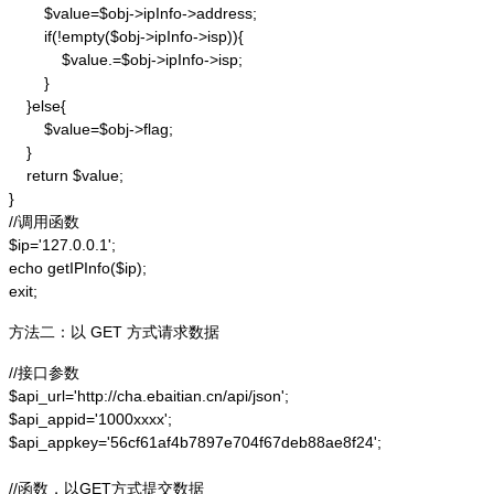
        $value=$obj->ipInfo->address;

        if(!empty($obj->ipInfo->isp)){

            $value.=$obj->ipInfo->isp;

        }

    }else{

        $value=$obj->flag;

    }

    return $value;

}

//调用函数

$ip='127.0.0.1';

echo getIPInfo($ip);

exit;
方法二：以 GET 方式请求数据
//接口参数

$api_url='http://cha.ebaitian.cn/api/json';

$api_appid='1000xxxx';

$api_appkey='56cf61af4b7897e704f67deb88ae8f24';

//函数，以GET方式提交数据
