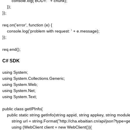
        console.log('BODY: ' + chunk);

    });  

});  

req.on('error', function (e) {  

    console.log('problem with request: ' + e.message);  

});  

C# SDK
using System;

using System.Collections.Generic;

using System.Web;

using System.Net;

using System.Text;

public class getIPInfo{

    public static string getInfo(string appid, string appkey, string module,
        string url = string.Format("http://cha.ebaitian.cn/api/json?typ
        using (WebClient client = new WebClient()){
