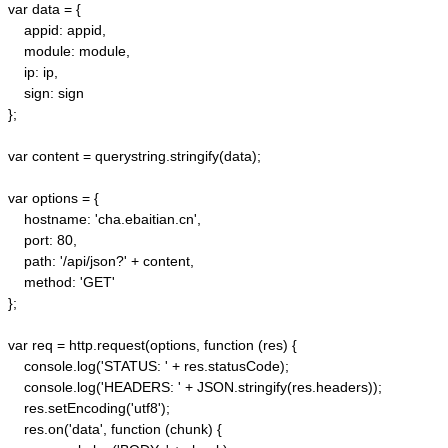
var data = {

    appid: appid, 

    module: module,

    ip: ip,

    sign: sign

};

var content = querystring.stringify(data);  

var options = {  

    hostname: 'cha.ebaitian.cn',  

    port: 80,  

    path: '/api/json?' + content,  

    method: 'GET'  

};  

var req = http.request(options, function (res) {  

    console.log('STATUS: ' + res.statusCode);  

    console.log('HEADERS: ' + JSON.stringify(res.headers));  

    res.setEncoding('utf8');  

    res.on('data', function (chunk) {  
