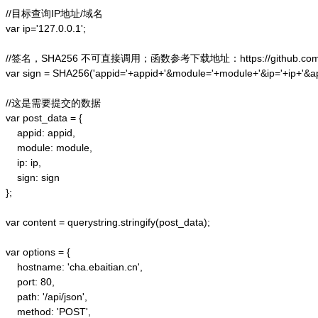
//目标查询IP地址/域名

var ip='127.0.0.1';

//签名，SHA256 不可直接调用；函数参考下载地址：https://github.com/alex
var sign = SHA256('appid='+appid+'&module='+module+'&ip='+ip+'&a
//这是需要提交的数据

var post_data = {

    appid: appid,  

    module: module,

    ip: ip,

    sign: sign

};  

var content = querystring.stringify(post_data);  

var options = {  

    hostname: 'cha.ebaitian.cn',  

    port: 80,  

    path: '/api/json',  

    method: 'POST',  
