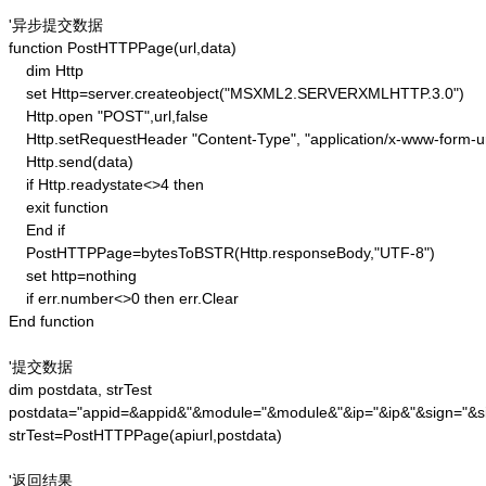
'异步提交数据

function PostHTTPPage(url,data)

    dim Http 

    set Http=server.createobject("MSXML2.SERVERXMLHTTP.3.0")

    Http.open "POST",url,false

    Http.setRequestHeader "Content-Type", "application/x-www-form-u
    Http.send(data) 

    if Http.readystate<>4 then 

    exit function 

    End if

    PostHTTPPage=bytesToBSTR(Http.responseBody,"UTF-8")

    set http=nothing 

    if err.number<>0 then err.Clear 

End function

'提交数据

dim postdata, strTest

postdata="appid=&appid&"&module="&module&"&ip="&ip&"&sign="&si
strTest=PostHTTPPage(apiurl,postdata)

'返回结果
