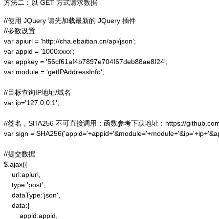
方法二：以 GET 方式请求数据
//使用 JQuery 请先加载最新的 JQuery 插件

//参数设置

var apiurl = 'http://cha.ebaitian.cn/api/json';

var appid = '1000xxxx';

var appkey = '56cf61af4b7897e704f67deb88ae8f24';

var module = 'getIPAddressInfo';

//目标查询IP地址/域名

var ip='127.0.0.1';

//签名，SHA256 不可直接调用；函数参考下载地址：https://github.com/alex
var sign = SHA256('appid='+appid+'&module='+module+'&ip='+ip+'&a
//提交数据

$.ajax({

    url:apiurl,

    type:'post',

    dataType:'json',

    data:{

        appid:appid,
