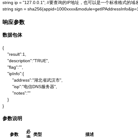
string ip = "127.0.0.1"; //要查询的IP地址，也可以是一个标准格式的域名
string sign = sha256(appid=1000xxxx&module=getIPAddressInfo&ip
响应参数
数据包体
{

    "result":1,

    "description":"TRUE",

    "flag":"",

    "ipInfo":{

        "address":"湖北省武汉市",

        "isp":"电信DNS服务器",

        "notes":""

    }

}
参数说明
必
参数
类型
描述
选