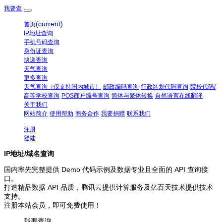
我要查
(current)
首页
IP地址查询
手机号码查询
身份证查询
快递查询
天气查询
更多查询
天气查询（仅支持国内城市）
邮政编码查询
行政区划代码查询
院校代码/
高等学校查询
POS商户编号查询
简体与繁体转换
自然语言在线翻译
关于我们
网站简介
使用帮助
商务合作
我要捐赠
联系我们
注册
登陆
IP地址/域名查询
国内率先完整提供 Demo 代码示例及数据专业且全面的 API 查询接
口。
打造精品数据 API 品质，腾讯云提供计算服务及亿百天技术提供技术
支持。
注册本站会员，即可免费使用！
我要查询