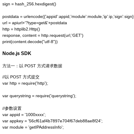
sign = hash_256.hexdigest()

postdata = urlencode({'appid':appid,'module':module,'ip':ip,'sign':sign})
url = apiurl+'?type=get&'+postdata

http = httplib2.Http()

response, content = http.request(url,'GET')

print(content.decode("utf-8"))
Node.js SDK
方法一：以 POST 方式请求数据
//以 POST 方式提交

var http = require('http');  

var querystring = require('querystring');  

//参数设置

var appid = '1000xxxx';

var appkey = '56cf61af4b7897e704f67deb88ae8f24';

var module = 'getIPAddressInfo';
