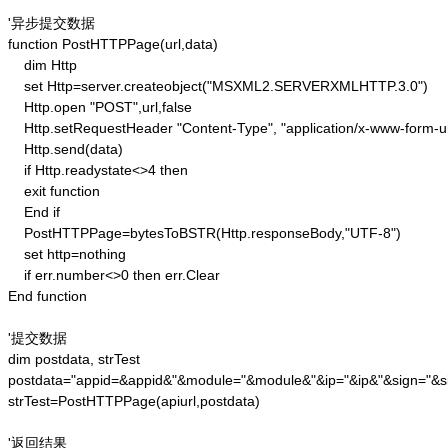
'异步提交数据

function PostHTTPPage(url,data)

    dim Http 

    set Http=server.createobject("MSXML2.SERVERXMLHTTP.3.0")

    Http.open "POST",url,false

    Http.setRequestHeader "Content-Type", "application/x-www-form-u
    Http.send(data) 

    if Http.readystate<>4 then 

    exit function 

    End if

    PostHTTPPage=bytesToBSTR(Http.responseBody,"UTF-8")

    set http=nothing 

    if err.number<>0 then err.Clear 

End function

'提交数据

dim postdata, strTest

postdata="appid=&appid&"&module="&module&"&ip="&ip&"&sign="&si
strTest=PostHTTPPage(apiurl,postdata)

'返回结果
