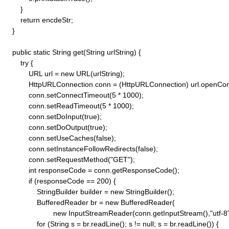
        }

        return encdeStr;

    }

    public static String get(String urlString) {

        try {

            URL url = new URL(urlString);

            HttpURLConnection conn = (HttpURLConnection) url.openConn
            conn.setConnectTimeout(5 * 1000);

            conn.setReadTimeout(5 * 1000);

            conn.setDoInput(true);

            conn.setDoOutput(true);

            conn.setUseCaches(false);

            conn.setInstanceFollowRedirects(false);

            conn.setRequestMethod("GET"); 

            int responseCode = conn.getResponseCode();

            if (responseCode == 200) {

                StringBuilder builder = new StringBuilder();

                BufferedReader br = new BufferedReader(

                        new InputStreamReader(conn.getInputStream(),"utf-8")
                for (String s = br.readLine(); s != null; s = br.readLine()) {
