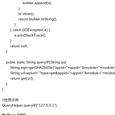
                    builder.append(s);

                }

                br.close();

                return builder.toString();

            }

        } catch (IOException e) {

            e.printStackTrace();

        }

        return null;

    }

    public static String queryIP(String ip){

        String sign=getSHA256Str("appid="+appid+"&module="+module
        String url=apiurl+"?type=get&appid="+appid+"&module="+modul
        return get(url);

    }

}

//使用示例

QueryHelper.queryIP("127.0.0.1");