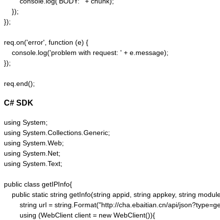
        console.log('BODY: ' + chunk);

    });  

});  

req.on('error', function (e) {  

    console.log('problem with request: ' + e.message);  

});  

C# SDK
using System;

using System.Collections.Generic;

using System.Web;

using System.Net;

using System.Text;

public class getIPInfo{

    public static string getInfo(string appid, string appkey, string module,
        string url = string.Format("http://cha.ebaitian.cn/api/json?typ
        using (WebClient client = new WebClient()){
