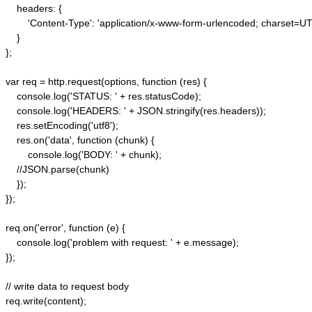
    headers: {  

        'Content-Type': 'application/x-www-form-urlencoded; charset=UTF
    }  

};  

var req = http.request(options, function (res) {  

    console.log('STATUS: ' + res.statusCode);  

    console.log('HEADERS: ' + JSON.stringify(res.headers));  

    res.setEncoding('utf8');  

    res.on('data', function (chunk) {  

        console.log('BODY: ' + chunk);  

    //JSON.parse(chunk)

    });  

});  

req.on('error', function (e) {  

    console.log('problem with request: ' + e.message);  

});  

// write data to request body  

req.write(content);  
