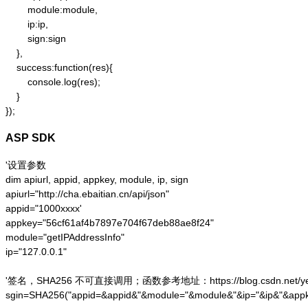
        module:module,

        ip:ip,

        sign:sign

    },

    success:function(res){

        console.log(res);

    }

});
ASP SDK
'设置参数

dim apiurl, appid, appkey, module, ip, sign

apiurl="http://cha.ebaitian.cn/api/json"

appid="1000xxxx'

appkey="56cf61af4b7897e704f67deb88ae8f24"

module="getIPAddressInfo"

ip="127.0.0.1"

'签名，SHA256 不可直接调用；函数参考地址：https://blog.csdn.net/yesoce/a
sgin=SHA256("appid=&appid&"&module="&module&"&ip="&ip&"&appk