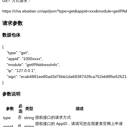
GET 方式请求：
https://cha.ebaitian.cn/api/json?type=get&appid=xxx&module=getIPA
请求参数
数据包体
{

    "type": "get",

    "appid": "1000xxxx",

    "module": "getIPAddressInfo",

    "ip": "127.0.0.1",

    "sign": "ecab4881ee80ad3d76bb1da68387428ca752eb885e52621
}
参数说明
必
参数
类型
描述
选
否
授权接口的请求方式
type
string
授权接口的 AppID，请填写您在我要查官网上申请
是
appid
string