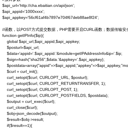
$api_url='http://cha.ebaitian.cn/api/json';

$api_appid='1000xxxx';

$api_appkey='56cf61af4b7897e704f67deb88ae8f24';

//函数，以POST方式提交数据，PHP需要开启CURL函数；数据传输安
function getIPInfo($ip){

    global $api_url,$api_appid,$api_appkey;

    $posturl=$api_url;

    $data='appid='.$api_appid.'&module=getIPAddressInfo&ip='.$ip;

    $sign=hash("sha256",$data.'&appkey='.$api_appkey);

    $postdata=array("appid"=>$api_appid,"appkey"=>$api_appkey,"modu
    $curl = curl_init();

    curl_setopt($curl, CURLOPT_URL, $posturl);

    curl_setopt($curl, CURLOPT_RETURNTRANSFER, 1);

    curl_setopt($curl, CURLOPT_POST, 1);

    curl_setopt($curl, CURLOPT_POSTFIELDS, $postdata);

    $output = curl_exec($curl);

    curl_close($curl);

    $obj=json_decode($output);

    $result=$obj->result;

    if($result==1){
