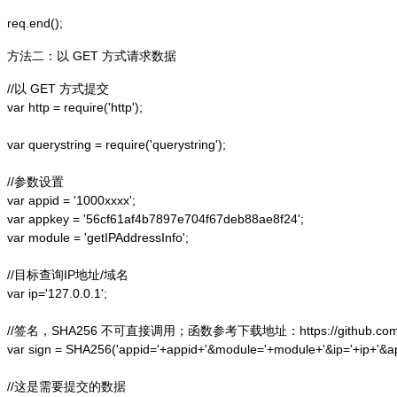
方法二：以 GET 方式请求数据
//以 GET 方式提交

var http = require('http');  

var querystring = require('querystring');  

//参数设置

var appid = '1000xxxx';

var appkey = '56cf61af4b7897e704f67deb88ae8f24';

var module = 'getIPAddressInfo';

//目标查询IP地址/域名

var ip='127.0.0.1';

//签名，SHA256 不可直接调用；函数参考下载地址：https://github.com/alex
var sign = SHA256('appid='+appid+'&module='+module+'&ip='+ip+'&a
//这是需要提交的数据
