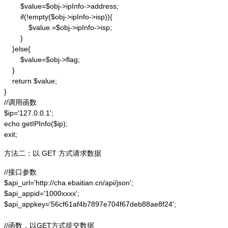
        $value=$obj->ipInfo->address;

        if(!empty($obj->ipInfo->isp)){

            $value.=$obj->ipInfo->isp;

        }

    }else{

        $value=$obj->flag;

    }

    return $value;

}

//调用函数

$ip='127.0.0.1';

echo getIPInfo($ip);

exit;
方法二：以 GET 方式请求数据
//接口参数

$api_url='http://cha.ebaitian.cn/api/json';

$api_appid='1000xxxx';

$api_appkey='56cf61af4b7897e704f67deb88ae8f24';

//函数，以GET方式提交数据
