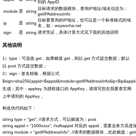
到的 AppID
目标请求的数据模块，查询IP地址/域名信息为：
是
module
string
getIPAddressInfo
目标要查询的IP地址，也可以是一个标准格式的域
是
ip
string
名，如：woyaocha.net
是
请求凭证，具体计算方式见下面的其他说明
sign
string
其他说明
1）type：可选值 get，如果赋值 get，则以 get 方式提交数据；默认
以 post 方式提交数据；
2）sign：签名校验，根据公式
$sign=sha256(appid=$appid&module=getIPAddressInfo&ip=$ip&app
生成；其中：appkey 为授权接口的 AppKey，请填写您在我要查官网
上申请到的 AppKey 。
构造伪代码如下：
string type = "get"; //请求方式，可以赋值为：post

string appid = "1000xxxx"; //sdkappid 对应的 appid，需要业务方高度
string module = "getIPAddressInfo"; //请求的数据模块，此处赋值：getIP