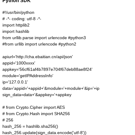
Python SDK
#!/usr/bin/python

# -*- coding: utf-8 -*-

import httplib2

import hashlib

from urllib.parse import urlencode #python3

#from urllib import urlencode #python2

apiurl='http://cha.ebaitian.cn/api/json'

appid='1000xxxx'

appkey='56cf61af4b7897e704f67deb88ae8f24'

module='getIPAddressInfo'

ip='127.0.0.1'

data='appid='+appid+'&module='+module+'&ip='+ip

sign_data=data+'&appkey='+appkey

# from Crypto.Cipher import AES

# from Crypto.Hash import SHA256

# 256

hash_256 = hashlib.sha256()

hash_256.update(sign_data.encode('utf-8'))
