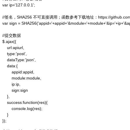
var ip='127.0.0.1';

//签名，SHA256 不可直接调用；函数参考下载地址：https://github.com/alex
var sign = SHA256('appid='+appid+'&module='+module+'&ip='+ip+'&a
//提交数据

$.ajax({

    url:apiurl,

    type:'post',

    dataType:'json',

    data:{

        appid:appid,

        module:module,

        ip:ip,

        sign:sign

    },

    success:function(res){

        console.log(res);

    }

});