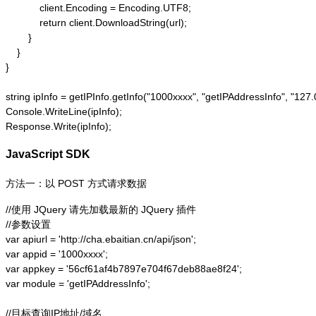
            client.Encoding = Encoding.UTF8;

            return client.DownloadString(url);

        }

    }

}

string ipInfo = getIPInfo.getInfo("1000xxxx", "getIPAddressInfo"
Console.WriteLine(ipInfo);

Response.Write(ipInfo);
JavaScript SDK
方法一：以 POST 方式请求数据
//使用 JQuery 请先加载最新的 JQuery 插件

//参数设置

var apiurl = 'http://cha.ebaitian.cn/api/json';

var appid = '1000xxxx';

var appkey = '56cf61af4b7897e704f67deb88ae8f24';

var module = 'getIPAddressInfo';

//目标查询IP地址/域名
