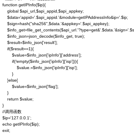
function getIPInfo($ip){

    global $api_url,$api_appid,$api_appkey;

    $data='appid='.$api_appid.'&module=getIPAddressInfo&ip='.$ip;

    $sign=hash("sha256",$data.'&appkey='.$api_appkey);

    $info_get=file_get_contents($api_url.'?type=get&'.$data.'&sign='.$si
    $info_json=json_decode($info_get, true);

    $result=$info_json['result'];

    if($result==1){

        $value=$info_json['ipInfo']['address'];

        if(!empty($info_json['ipInfo']['isp'])){

            $value.=$info_json['ipInfo']['isp'];

        }

    }else{

        $value=$info_json['flag'];

    }

    return $value;

}

//调用函数

$ip='127.0.0.1';

echo getIPInfo($ip);

exit;