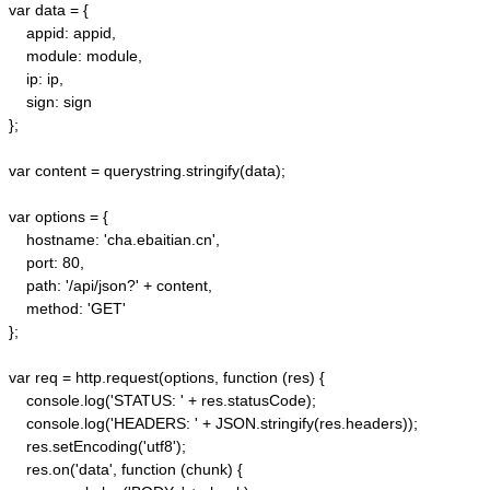
var data = {

    appid: appid, 

    module: module,

    ip: ip,

    sign: sign

};

var content = querystring.stringify(data);  

var options = {  

    hostname: 'cha.ebaitian.cn',  

    port: 80,  

    path: '/api/json?' + content,  

    method: 'GET'  

};  

var req = http.request(options, function (res) {  

    console.log('STATUS: ' + res.statusCode);  

    console.log('HEADERS: ' + JSON.stringify(res.headers));  

    res.setEncoding('utf8');  

    res.on('data', function (chunk) {  
