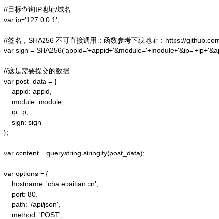
//目标查询IP地址/域名

var ip='127.0.0.1';

//签名，SHA256 不可直接调用；函数参考下载地址：https://github.com/alex
var sign = SHA256('appid='+appid+'&module='+module+'&ip='+ip+'&a
//这是需要提交的数据

var post_data = {

    appid: appid,  

    module: module,

    ip: ip,

    sign: sign

};  

var content = querystring.stringify(post_data);  

var options = {  

    hostname: 'cha.ebaitian.cn',  

    port: 80,  

    path: '/api/json',  

    method: 'POST',  
