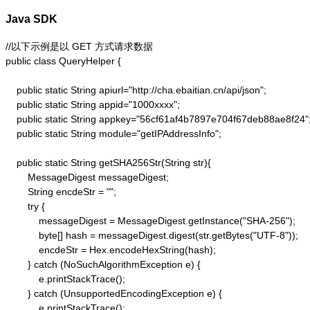
Java SDK
//以下示例是以 GET 方式请求数据

public class QueryHelper {

    public static String apiurl="http://cha.ebaitian.cn/api/json";

    public static String appid="1000xxxx";

    public static String appkey="56cf61af4b7897e704f67deb88ae8f24";
    public static String module="getIPAddressInfo";

    public static String getSHA256Str(String str){

        MessageDigest messageDigest;

        String encdeStr = "";

        try {

            messageDigest = MessageDigest.getInstance("SHA-256");

            byte[] hash = messageDigest.digest(str.getBytes("UTF-8"));

            encdeStr = Hex.encodeHexString(hash);

        } catch (NoSuchAlgorithmException e) {

            e.printStackTrace();

        } catch (UnsupportedEncodingException e) {

            e.printStackTrace();
