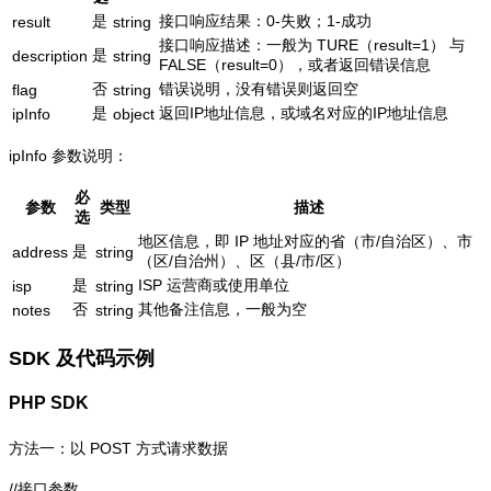
是
接口响应结果：0-失败；1-成功
result
string
接口响应描述：一般为 TURE（result=1） 与
是
description
string
FALSE（result=0），或者返回错误信息
否
错误说明，没有错误则返回空
flag
string
是
返回IP地址信息，或域名对应的IP地址信息
ipInfo
object
ipInfo 参数说明：
必
参数
类型
描述
选
地区信息，即 IP 地址对应的省（市/自治区）、市
是
address
string
（区/自治州）、区（县/市/区）
是
ISP 运营商或使用单位
isp
string
否
其他备注信息，一般为空
notes
string
SDK 及代码示例
PHP SDK
方法一：以 POST 方式请求数据
//接口参数
