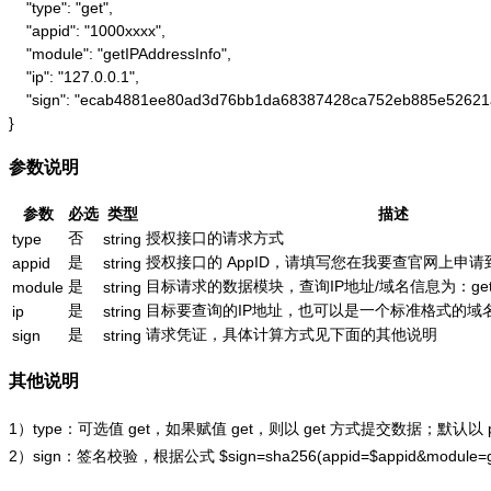
    "type": "get",

    "appid": "1000xxxx",

    "module": "getIPAddressInfo",

    "ip": "127.0.0.1",

    "sign": "ecab4881ee80ad3d76bb1da68387428ca752eb885e52621
}
参数说明
参数
必选
类型
描述
否
授权接口的请求方式
type
string
是
授权接口的 AppID，请填写您在我要查官网上申请到的
appid
string
是
目标请求的数据模块，查询IP地址/域名信息为：getIPAd
module
string
是
目标要查询的IP地址，也可以是一个标准格式的域名，如：
ip
string
是
请求凭证，具体计算方式见下面的其他说明
sign
string
其他说明
1）type：可选值 get，如果赋值 get，则以 get 方式提交数据；默认以
2）sign：签名校验，根据公式
$sign=sha256(appid=$appid&module=g