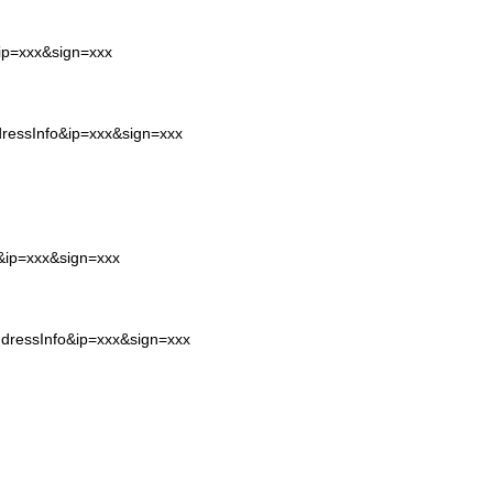
&ip=xxx&sign=xxx
dressInfo&ip=xxx&sign=xxx
o&ip=xxx&sign=xxx
ddressInfo&ip=xxx&sign=xxx