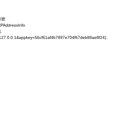
保密

AddressInfo



=127.0.0.1&appkey=56cf61af4b7897e704f67deb88ae8f24);