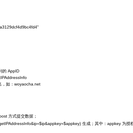
a3129dcf4d9bc4fd4"

 AppID
dressInfo
woyaocha.net
 post 方式提交数据；
etIPAddressInfo&ip=$ip&appkey=$appkey)
生成；其中：appkey 为授