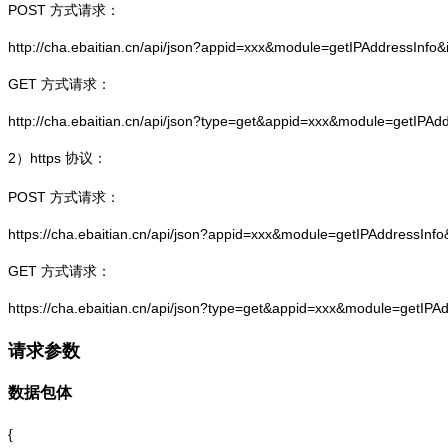
POST 方式请求：
http://cha.ebaitian.cn/api/json?appid=xxx&module=getIPAddressInfo
GET 方式请求：
http://cha.ebaitian.cn/api/json?type=get&appid=xxx&module=getIPAd
2）
https
协议：
POST 方式请求：
https://cha.ebaitian.cn/api/json?appid=xxx&module=getIPAddressInf
GET 方式请求：
https://cha.ebaitian.cn/api/json?type=get&appid=xxx&module=getIPA
请求参数
数据包体
{
