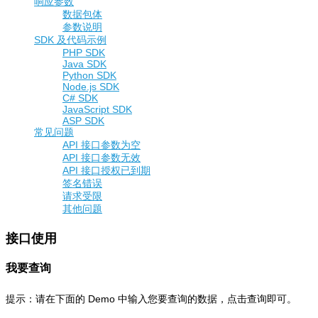
响应参数
数据包体
参数说明
SDK 及代码示例
PHP SDK
Java SDK
Python SDK
Node.js SDK
C# SDK
JavaScript SDK
ASP SDK
常见问题
API 接口参数为空
API 接口参数无效
API 接口授权已到期
签名错误
请求受限
其他问题
接口使用
我要查询
提示：请在下面的 Demo 中输入您要查询的数据，点击查询即可。