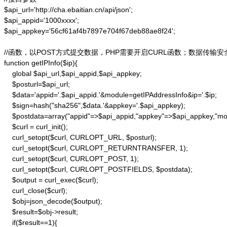
$api_url='http://cha.ebaitian.cn/api/json';

$api_appid='1000xxxx';

$api_appkey='56cf61af4b7897e704f67deb88ae8f24';

//函数，以POST方式提交数据，PHP需要开启CURL函数；数据传输安
function getIPInfo($ip){

    global $api_url,$api_appid,$api_appkey;

    $posturl=$api_url;

    $data='appid='.$api_appid.'&module=getIPAddressInfo&ip='.$ip;

    $sign=hash("sha256",$data.'&appkey='.$api_appkey);

    $postdata=array("appid"=>$api_appid,"appkey"=>$api_appkey,"modu
    $curl = curl_init();

    curl_setopt($curl, CURLOPT_URL, $posturl);

    curl_setopt($curl, CURLOPT_RETURNTRANSFER, 1);

    curl_setopt($curl, CURLOPT_POST, 1);

    curl_setopt($curl, CURLOPT_POSTFIELDS, $postdata);

    $output = curl_exec($curl);

    curl_close($curl);

    $obj=json_decode($output);

    $result=$obj->result;

    if($result==1){
