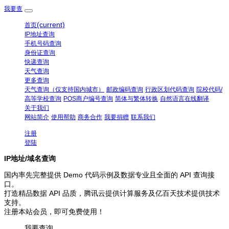
我要查
(current)
首页
IP地址查询
手机号码查询
身份证查询
快递查询
天气查询
更多查询
天气查询（仅支持国内城市）
邮政编码查询
行政区划代码查询
院校代码/
高等学校查询
POS商户编号查询
简体与繁体转换
自然语言在线翻译
关于我们
网站简介
使用帮助
商务合作
我要捐赠
联系我们
注册
登陆
IP地址/域名查询
国内率先完整提供 Demo 代码示例及数据专业且全面的 API 查询接
口。
打造精品数据 API 品质，腾讯云提供计算服务及亿百天技术提供技术
支持。
注册本站会员，即可免费使用！
我要查询