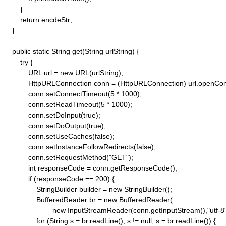
        }

        return encdeStr;

    }

    public static String get(String urlString) {

        try {

            URL url = new URL(urlString);

            HttpURLConnection conn = (HttpURLConnection) url.openConn
            conn.setConnectTimeout(5 * 1000);

            conn.setReadTimeout(5 * 1000);

            conn.setDoInput(true);

            conn.setDoOutput(true);

            conn.setUseCaches(false);

            conn.setInstanceFollowRedirects(false);

            conn.setRequestMethod("GET"); 

            int responseCode = conn.getResponseCode();

            if (responseCode == 200) {

                StringBuilder builder = new StringBuilder();

                BufferedReader br = new BufferedReader(

                        new InputStreamReader(conn.getInputStream(),"utf-8")
                for (String s = br.readLine(); s != null; s = br.readLine()) {
