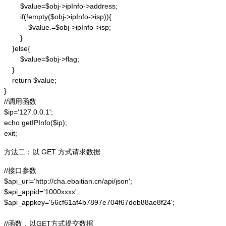
        $value=$obj->ipInfo->address;

        if(!empty($obj->ipInfo->isp)){

            $value.=$obj->ipInfo->isp;

        }

    }else{

        $value=$obj->flag;

    }

    return $value;

}

//调用函数

$ip='127.0.0.1';

echo getIPInfo($ip);

exit;
方法二：以 GET 方式请求数据
//接口参数

$api_url='http://cha.ebaitian.cn/api/json';

$api_appid='1000xxxx';

$api_appkey='56cf61af4b7897e704f67deb88ae8f24';

//函数，以GET方式提交数据
