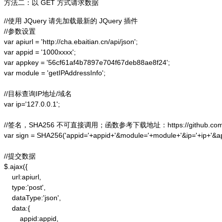
方法二：以 GET 方式请求数据
//使用 JQuery 请先加载最新的 JQuery 插件

//参数设置

var apiurl = 'http://cha.ebaitian.cn/api/json';

var appid = '1000xxxx';

var appkey = '56cf61af4b7897e704f67deb88ae8f24';

var module = 'getIPAddressInfo';

//目标查询IP地址/域名

var ip='127.0.0.1';

//签名，SHA256 不可直接调用；函数参考下载地址：https://github.com/alex
var sign = SHA256('appid='+appid+'&module='+module+'&ip='+ip+'&a
//提交数据

$.ajax({

    url:apiurl,

    type:'post',

    dataType:'json',

    data:{

        appid:appid,
