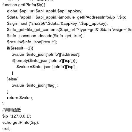
function getIPInfo($ip){

    global $api_url,$api_appid,$api_appkey;

    $data='appid='.$api_appid.'&module=getIPAddressInfo&ip='.$ip;

    $sign=hash("sha256",$data.'&appkey='.$api_appkey);

    $info_get=file_get_contents($api_url.'?type=get&'.$data.'&sign='.$si
    $info_json=json_decode($info_get, true);

    $result=$info_json['result'];

    if($result==1){

        $value=$info_json['ipInfo']['address'];

        if(!empty($info_json['ipInfo']['isp'])){

            $value.=$info_json['ipInfo']['isp'];

        }

    }else{

        $value=$info_json['flag'];

    }

    return $value;

}

//调用函数

$ip='127.0.0.1';

echo getIPInfo($ip);

exit;