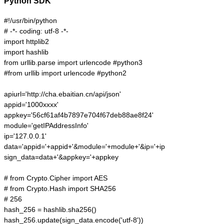
Python SDK
#!/usr/bin/python

# -*- coding: utf-8 -*-

import httplib2

import hashlib

from urllib.parse import urlencode #python3

#from urllib import urlencode #python2

apiurl='http://cha.ebaitian.cn/api/json'

appid='1000xxxx'

appkey='56cf61af4b7897e704f67deb88ae8f24'

module='getIPAddressInfo'

ip='127.0.0.1'

data='appid='+appid+'&module='+module+'&ip='+ip

sign_data=data+'&appkey='+appkey

# from Crypto.Cipher import AES

# from Crypto.Hash import SHA256

# 256

hash_256 = hashlib.sha256()

hash_256.update(sign_data.encode('utf-8'))
