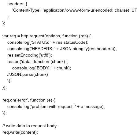
    headers: {  

        'Content-Type': 'application/x-www-form-urlencoded; charset=UTF
    }  

};  

var req = http.request(options, function (res) {  

    console.log('STATUS: ' + res.statusCode);  

    console.log('HEADERS: ' + JSON.stringify(res.headers));  

    res.setEncoding('utf8');  

    res.on('data', function (chunk) {  

        console.log('BODY: ' + chunk);  

    //JSON.parse(chunk)

    });  

});  

req.on('error', function (e) {  

    console.log('problem with request: ' + e.message);  

});  

// write data to request body  

req.write(content);  
