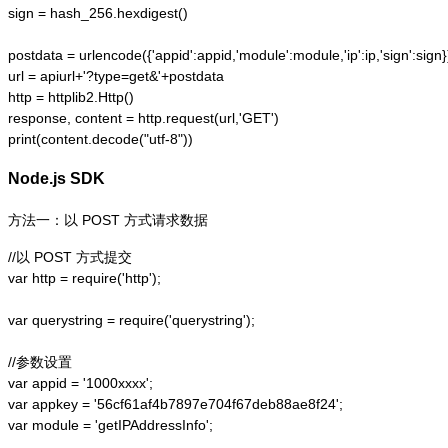
sign = hash_256.hexdigest()

postdata = urlencode({'appid':appid,'module':module,'ip':ip,'sign':sign})
url = apiurl+'?type=get&'+postdata

http = httplib2.Http()

response, content = http.request(url,'GET')

print(content.decode("utf-8"))
Node.js SDK
方法一：以 POST 方式请求数据
//以 POST 方式提交

var http = require('http');  

var querystring = require('querystring');  

//参数设置

var appid = '1000xxxx';

var appkey = '56cf61af4b7897e704f67deb88ae8f24';

var module = 'getIPAddressInfo';
