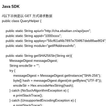
Java SDK
//以下示例是以 GET 方式请求数据

public class QueryHelper {

    public static String apiurl="http://cha.ebaitian.cn/api/json";

    public static String appid="1000xxxx";

    public static String appkey="56cf61af4b7897e704f67deb88ae8f24";
    public static String module="getIPAddressInfo";

    public static String getSHA256Str(String str){

        MessageDigest messageDigest;

        String encdeStr = "";

        try {

            messageDigest = MessageDigest.getInstance("SHA-256");

            byte[] hash = messageDigest.digest(str.getBytes("UTF-8"));

            encdeStr = Hex.encodeHexString(hash);

        } catch (NoSuchAlgorithmException e) {

            e.printStackTrace();

        } catch (UnsupportedEncodingException e) {

            e.printStackTrace();
