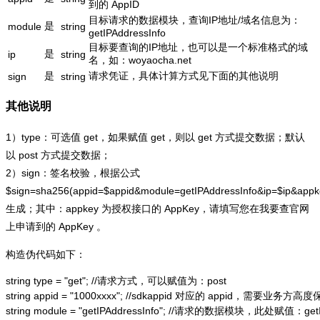
到的 AppID
目标请求的数据模块，查询IP地址/域名信息为：
是
module
string
getIPAddressInfo
目标要查询的IP地址，也可以是一个标准格式的域
是
ip
string
名，如：woyaocha.net
是
请求凭证，具体计算方式见下面的其他说明
sign
string
其他说明
1）type：可选值 get，如果赋值 get，则以 get 方式提交数据；默认
以 post 方式提交数据；
2）sign：签名校验，根据公式
$sign=sha256(appid=$appid&module=getIPAddressInfo&ip=$ip&app
生成；其中：appkey 为授权接口的 AppKey，请填写您在我要查官网
上申请到的 AppKey 。
构造伪代码如下：
string type = "get"; //请求方式，可以赋值为：post

string appid = "1000xxxx"; //sdkappid 对应的 appid，需要业务方高度
string module = "getIPAddressInfo"; //请求的数据模块，此处赋值：getIP