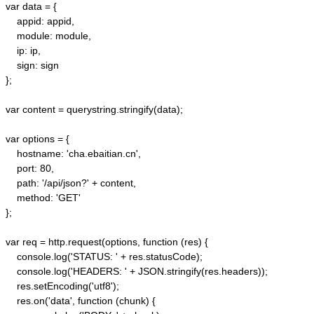
var data = {

    appid: appid, 

    module: module,

    ip: ip,

    sign: sign

};

var content = querystring.stringify(data);  

var options = {  

    hostname: 'cha.ebaitian.cn',  

    port: 80,  

    path: '/api/json?' + content,  

    method: 'GET'  

};  

var req = http.request(options, function (res) {  

    console.log('STATUS: ' + res.statusCode);  

    console.log('HEADERS: ' + JSON.stringify(res.headers));  

    res.setEncoding('utf8');  

    res.on('data', function (chunk) {  
