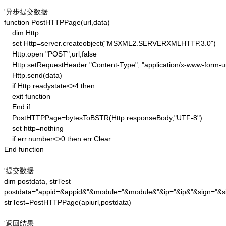
'异步提交数据

function PostHTTPPage(url,data)

    dim Http 

    set Http=server.createobject("MSXML2.SERVERXMLHTTP.3.0")

    Http.open "POST",url,false

    Http.setRequestHeader "Content-Type", "application/x-www-form-u
    Http.send(data) 

    if Http.readystate<>4 then 

    exit function 

    End if

    PostHTTPPage=bytesToBSTR(Http.responseBody,"UTF-8")

    set http=nothing 

    if err.number<>0 then err.Clear 

End function

'提交数据

dim postdata, strTest

postdata="appid=&appid&"&module="&module&"&ip="&ip&"&sign="&si
strTest=PostHTTPPage(apiurl,postdata)

'返回结果
