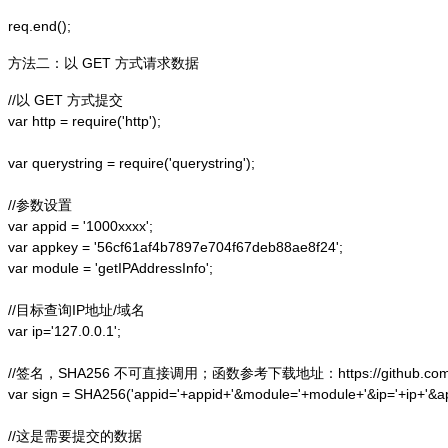
方法二：以 GET 方式请求数据
//以 GET 方式提交

var http = require('http');  

var querystring = require('querystring');  

//参数设置

var appid = '1000xxxx';

var appkey = '56cf61af4b7897e704f67deb88ae8f24';

var module = 'getIPAddressInfo';

//目标查询IP地址/域名

var ip='127.0.0.1';

//签名，SHA256 不可直接调用；函数参考下载地址：https://github.com/alex
var sign = SHA256('appid='+appid+'&module='+module+'&ip='+ip+'&a
//这是需要提交的数据
