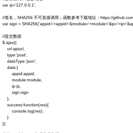
var ip='127.0.0.1';

//签名，SHA256 不可直接调用；函数参考下载地址：https://github.com/alex
var sign = SHA256('appid='+appid+'&module='+module+'&ip='+ip+'&a
//提交数据

$.ajax({

    url:apiurl,

    type:'post',

    dataType:'json',

    data:{

        appid:appid,

        module:module,

        ip:ip,

        sign:sign

    },

    success:function(res){

        console.log(res);

    }

});