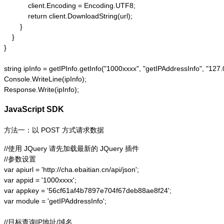
            client.Encoding = Encoding.UTF8;

            return client.DownloadString(url);

        }

    }

}

string ipInfo = getIPInfo.getInfo("1000xxxx", "getIPAddressInfo"
Console.WriteLine(ipInfo);

Response.Write(ipInfo);
JavaScript SDK
方法一：以 POST 方式请求数据
//使用 JQuery 请先加载最新的 JQuery 插件

//参数设置

var apiurl = 'http://cha.ebaitian.cn/api/json';

var appid = '1000xxxx';

var appkey = '56cf61af4b7897e704f67deb88ae8f24';

var module = 'getIPAddressInfo';

//目标查询IP地址/域名
