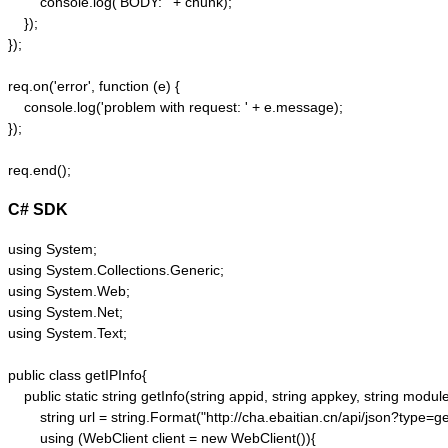
        console.log('BODY: ' + chunk);

    });  

});  

req.on('error', function (e) {  

    console.log('problem with request: ' + e.message);  

});  

C# SDK
using System;

using System.Collections.Generic;

using System.Web;

using System.Net;

using System.Text;

public class getIPInfo{

    public static string getInfo(string appid, string appkey, string module,
        string url = string.Format("http://cha.ebaitian.cn/api/json?typ
        using (WebClient client = new WebClient()){
