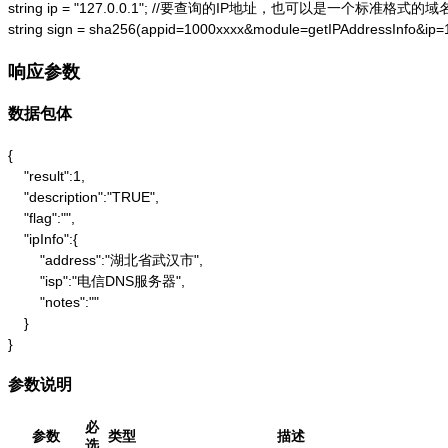
string ip = "127.0.0.1"; //要查询的IP地址，也可以是一个标准格式的域名
string sign = sha256(appid=1000xxxx&module=getIPAddressInfo&ip
响应参数
数据包体
{

    "result":1,

    "description":"TRUE",

    "flag":"",

    "ipInfo":{

        "address":"湖北省武汉市",

        "isp":"电信DNS服务器",

        "notes":""

    }

}
参数说明
必
参数
类型
描述
选