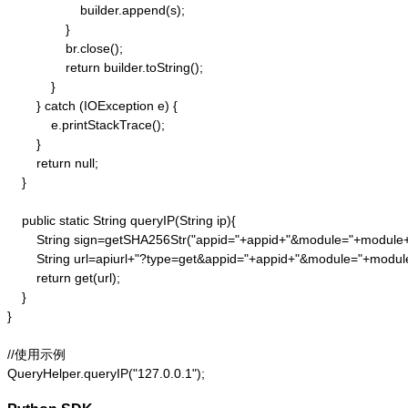
                    builder.append(s);

                }

                br.close();

                return builder.toString();

            }

        } catch (IOException e) {

            e.printStackTrace();

        }

        return null;

    }

    public static String queryIP(String ip){

        String sign=getSHA256Str("appid="+appid+"&module="+module
        String url=apiurl+"?type=get&appid="+appid+"&module="+modul
        return get(url);

    }

}

//使用示例

QueryHelper.queryIP("127.0.0.1");