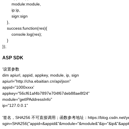
        module:module,

        ip:ip,

        sign:sign

    },

    success:function(res){

        console.log(res);

    }

});
ASP SDK
'设置参数

dim apiurl, appid, appkey, module, ip, sign

apiurl="http://cha.ebaitian.cn/api/json"

appid="1000xxxx'

appkey="56cf61af4b7897e704f67deb88ae8f24"

module="getIPAddressInfo"

ip="127.0.0.1"

'签名，SHA256 不可直接调用；函数参考地址：https://blog.csdn.net/yesoce/a
sgin=SHA256("appid=&appid&"&module="&module&"&ip="&ip&"&appk