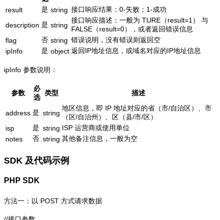
是
接口响应结果：0-失败；1-成功
result
string
接口响应描述：一般为 TURE（result=1） 与
是
description
string
FALSE（result=0），或者返回错误信息
否
错误说明，没有错误则返回空
flag
string
是
返回IP地址信息，或域名对应的IP地址信息
ipInfo
object
ipInfo 参数说明：
必
参数
类型
描述
选
地区信息，即 IP 地址对应的省（市/自治区）、市
是
address
string
（区/自治州）、区（县/市/区）
是
ISP 运营商或使用单位
isp
string
否
其他备注信息，一般为空
notes
string
SDK 及代码示例
PHP SDK
方法一：以 POST 方式请求数据
//接口参数
