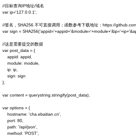
//目标查询IP地址/域名

var ip='127.0.0.1';

//签名，SHA256 不可直接调用；函数参考下载地址：https://github.com/alex
var sign = SHA256('appid='+appid+'&module='+module+'&ip='+ip+'&a
//这是需要提交的数据

var post_data = {

    appid: appid,  

    module: module,

    ip: ip,

    sign: sign

};  

var content = querystring.stringify(post_data);  

var options = {  

    hostname: 'cha.ebaitian.cn',  

    port: 80,  

    path: '/api/json',  

    method: 'POST',  
