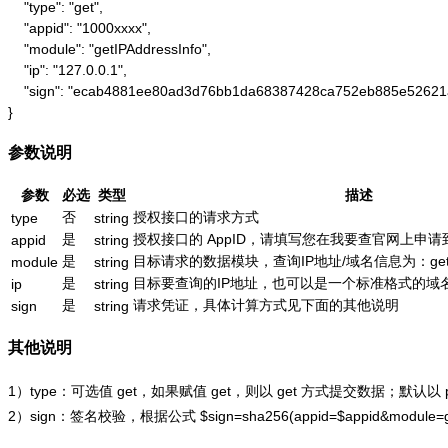
    "type": "get",

    "appid": "1000xxxx",

    "module": "getIPAddressInfo",

    "ip": "127.0.0.1",

    "sign": "ecab4881ee80ad3d76bb1da68387428ca752eb885e52621
}
参数说明
参数
必选
类型
描述
否
授权接口的请求方式
type
string
是
授权接口的 AppID，请填写您在我要查官网上申请到的
appid
string
是
目标请求的数据模块，查询IP地址/域名信息为：getIPAd
module
string
是
目标要查询的IP地址，也可以是一个标准格式的域名，如：
ip
string
是
请求凭证，具体计算方式见下面的其他说明
sign
string
其他说明
1）type：可选值 get，如果赋值 get，则以 get 方式提交数据；默认以
2）sign：签名校验，根据公式
$sign=sha256(appid=$appid&module=g