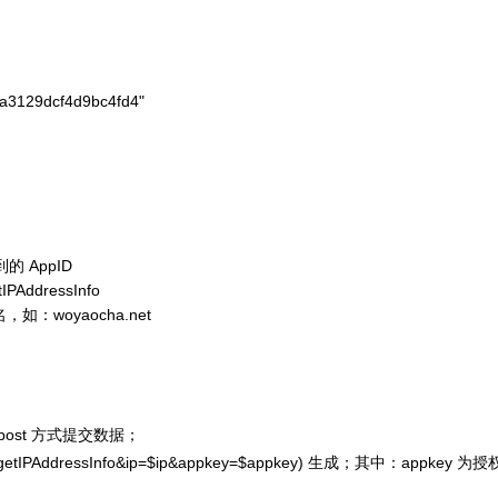
a3129dcf4d9bc4fd4"

 AppID
dressInfo
woyaocha.net
 post 方式提交数据；
etIPAddressInfo&ip=$ip&appkey=$appkey)
生成；其中：appkey 为授