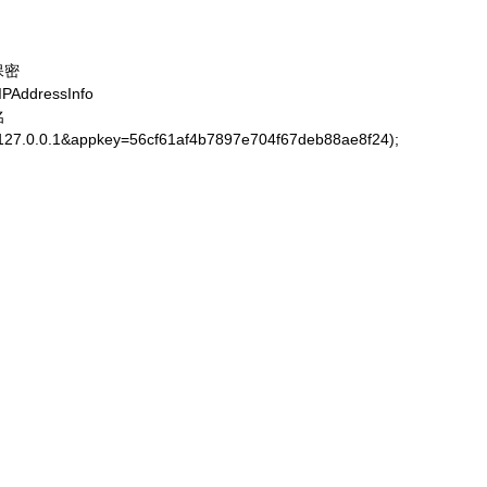
保密

AddressInfo



=127.0.0.1&appkey=56cf61af4b7897e704f67deb88ae8f24);