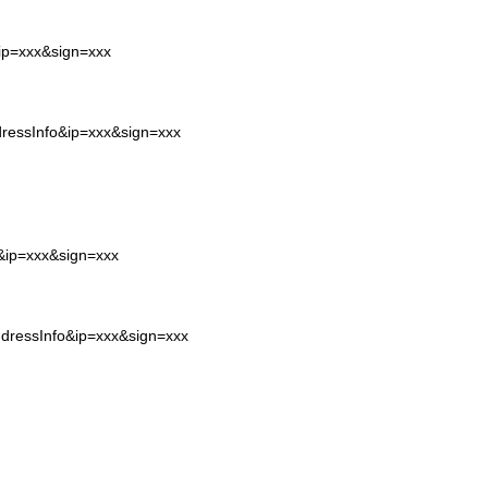
&ip=xxx&sign=xxx
dressInfo&ip=xxx&sign=xxx
o&ip=xxx&sign=xxx
ddressInfo&ip=xxx&sign=xxx