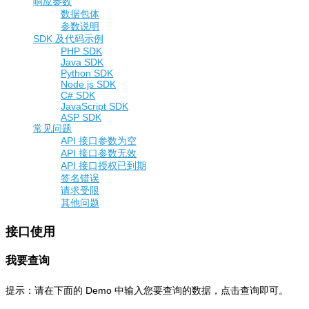
响应参数
数据包体
参数说明
SDK 及代码示例
PHP SDK
Java SDK
Python SDK
Node.js SDK
C# SDK
JavaScript SDK
ASP SDK
常见问题
API 接口参数为空
API 接口参数无效
API 接口授权已到期
签名错误
请求受限
其他问题
接口使用
我要查询
提示：请在下面的 Demo 中输入您要查询的数据，点击查询即可。