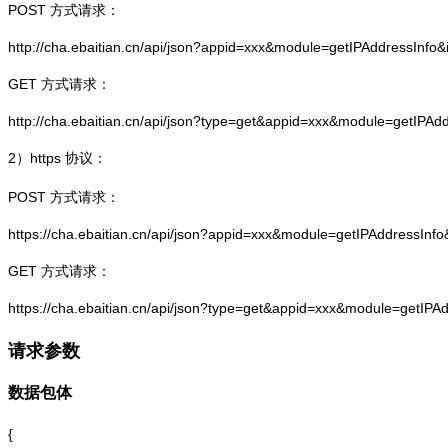
POST 方式请求：
http://cha.ebaitian.cn/api/json?appid=xxx&module=getIPAddressInfo
GET 方式请求：
http://cha.ebaitian.cn/api/json?type=get&appid=xxx&module=getIPAd
2）
https
协议：
POST 方式请求：
https://cha.ebaitian.cn/api/json?appid=xxx&module=getIPAddressInf
GET 方式请求：
https://cha.ebaitian.cn/api/json?type=get&appid=xxx&module=getIPA
请求参数
数据包体
{
