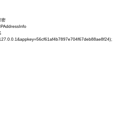
保密

AddressInfo



=127.0.0.1&appkey=56cf61af4b7897e704f67deb88ae8f24);