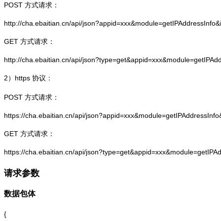
POST 方式请求：
http://cha.ebaitian.cn/api/json?appid=xxx&module=getIPAddressInfo
GET 方式请求：
http://cha.ebaitian.cn/api/json?type=get&appid=xxx&module=getIPAd
2）
https
协议：
POST 方式请求：
https://cha.ebaitian.cn/api/json?appid=xxx&module=getIPAddressInf
GET 方式请求：
https://cha.ebaitian.cn/api/json?type=get&appid=xxx&module=getIPA
请求参数
数据包体
{
