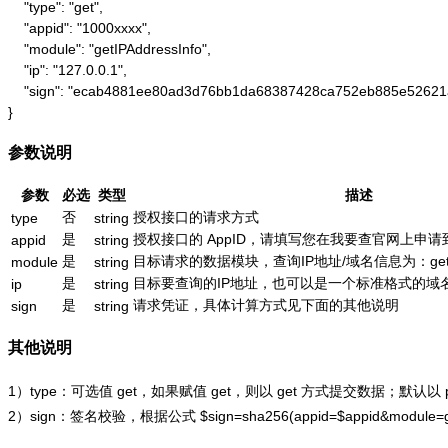
    "type": "get",

    "appid": "1000xxxx",

    "module": "getIPAddressInfo",

    "ip": "127.0.0.1",

    "sign": "ecab4881ee80ad3d76bb1da68387428ca752eb885e52621
}
参数说明
参数
必选
类型
描述
否
授权接口的请求方式
type
string
是
授权接口的 AppID，请填写您在我要查官网上申请到的
appid
string
是
目标请求的数据模块，查询IP地址/域名信息为：getIPAd
module
string
是
目标要查询的IP地址，也可以是一个标准格式的域名，如：
ip
string
是
请求凭证，具体计算方式见下面的其他说明
sign
string
其他说明
1）type：可选值 get，如果赋值 get，则以 get 方式提交数据；默认以
2）sign：签名校验，根据公式
$sign=sha256(appid=$appid&module=g