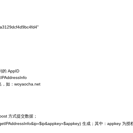
a3129dcf4d9bc4fd4"

 AppID
dressInfo
woyaocha.net
 post 方式提交数据；
etIPAddressInfo&ip=$ip&appkey=$appkey)
生成；其中：appkey 为授