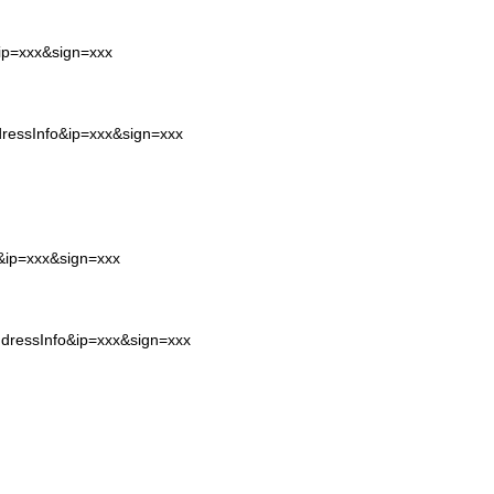
&ip=xxx&sign=xxx
dressInfo&ip=xxx&sign=xxx
o&ip=xxx&sign=xxx
ddressInfo&ip=xxx&sign=xxx