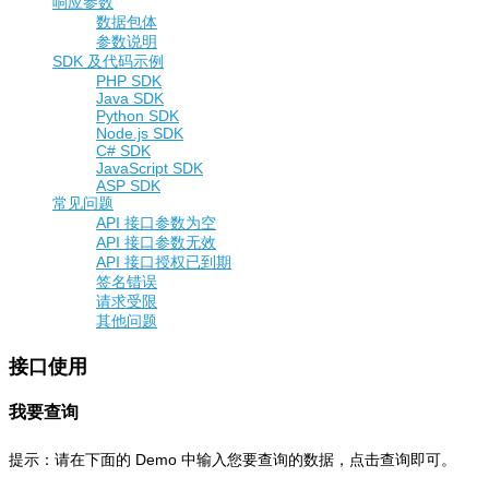
响应参数
数据包体
参数说明
SDK 及代码示例
PHP SDK
Java SDK
Python SDK
Node.js SDK
C# SDK
JavaScript SDK
ASP SDK
常见问题
API 接口参数为空
API 接口参数无效
API 接口授权已到期
签名错误
请求受限
其他问题
接口使用
我要查询
提示：请在下面的 Demo 中输入您要查询的数据，点击查询即可。