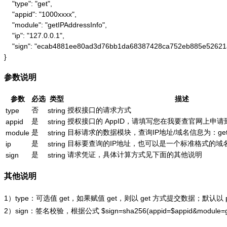
    "type": "get",

    "appid": "1000xxxx",

    "module": "getIPAddressInfo",

    "ip": "127.0.0.1",

    "sign": "ecab4881ee80ad3d76bb1da68387428ca752eb885e52621
}
参数说明
参数
必选
类型
描述
否
授权接口的请求方式
type
string
是
授权接口的 AppID，请填写您在我要查官网上申请到的
appid
string
是
目标请求的数据模块，查询IP地址/域名信息为：getIPAd
module
string
是
目标要查询的IP地址，也可以是一个标准格式的域名，如：
ip
string
是
请求凭证，具体计算方式见下面的其他说明
sign
string
其他说明
1）type：可选值 get，如果赋值 get，则以 get 方式提交数据；默认以
2）sign：签名校验，根据公式
$sign=sha256(appid=$appid&module=g