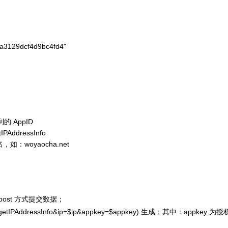
a3129dcf4d9bc4fd4"

 AppID
dressInfo
woyaocha.net
 post 方式提交数据；
etIPAddressInfo&ip=$ip&appkey=$appkey)
生成；其中：appkey 为授