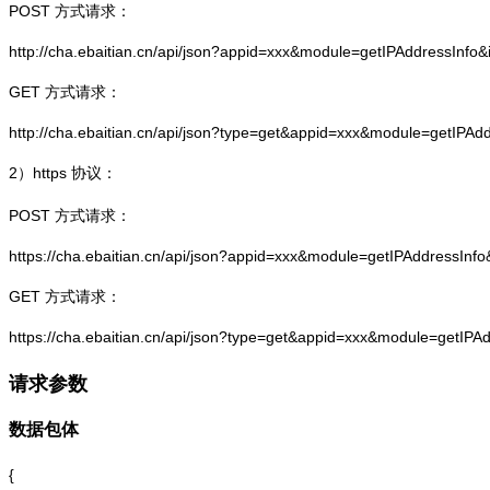
POST 方式请求：
http://cha.ebaitian.cn/api/json?appid=xxx&module=getIPAddressInfo
GET 方式请求：
http://cha.ebaitian.cn/api/json?type=get&appid=xxx&module=getIPAd
2）
https
协议：
POST 方式请求：
https://cha.ebaitian.cn/api/json?appid=xxx&module=getIPAddressInf
GET 方式请求：
https://cha.ebaitian.cn/api/json?type=get&appid=xxx&module=getIPA
请求参数
数据包体
{
