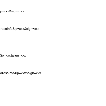
&ip=xxx&sign=xxx
dressInfo&ip=xxx&sign=xxx
o&ip=xxx&sign=xxx
ddressInfo&ip=xxx&sign=xxx