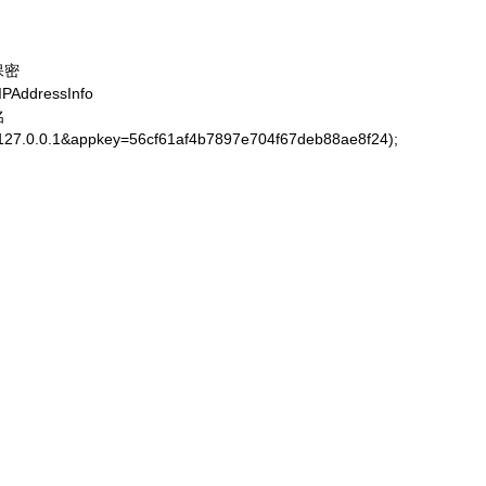
保密

AddressInfo



=127.0.0.1&appkey=56cf61af4b7897e704f67deb88ae8f24);