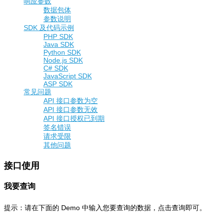
响应参数
数据包体
参数说明
SDK 及代码示例
PHP SDK
Java SDK
Python SDK
Node.js SDK
C# SDK
JavaScript SDK
ASP SDK
常见问题
API 接口参数为空
API 接口参数无效
API 接口授权已到期
签名错误
请求受限
其他问题
接口使用
我要查询
提示：请在下面的 Demo 中输入您要查询的数据，点击查询即可。