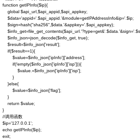
function getIPInfo($ip){

    global $api_url,$api_appid,$api_appkey;

    $data='appid='.$api_appid.'&module=getIPAddressInfo&ip='.$ip;

    $sign=hash("sha256",$data.'&appkey='.$api_appkey);

    $info_get=file_get_contents($api_url.'?type=get&'.$data.'&sign='.$si
    $info_json=json_decode($info_get, true);

    $result=$info_json['result'];

    if($result==1){

        $value=$info_json['ipInfo']['address'];

        if(!empty($info_json['ipInfo']['isp'])){

            $value.=$info_json['ipInfo']['isp'];

        }

    }else{

        $value=$info_json['flag'];

    }

    return $value;

}

//调用函数

$ip='127.0.0.1';

echo getIPInfo($ip);

exit;