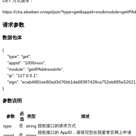
GET 方式请求：
https://cha.ebaitian.cn/api/json?type=get&appid=xxx&module=getIPA
请求参数
数据包体
{

    "type": "get",

    "appid": "1000xxxx",

    "module": "getIPAddressInfo",

    "ip": "127.0.0.1",

    "sign": "ecab4881ee80ad3d76bb1da68387428ca752eb885e52621
}
参数说明
必
参数
类型
描述
选
否
授权接口的请求方式
type
string
授权接口的 AppID，请填写您在我要查官网上申请
是
appid
string