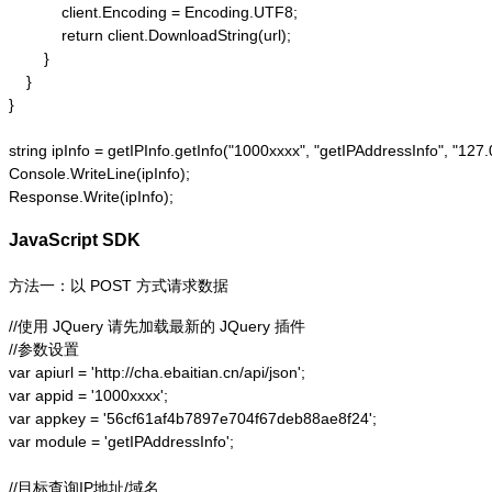
            client.Encoding = Encoding.UTF8;

            return client.DownloadString(url);

        }

    }

}

string ipInfo = getIPInfo.getInfo("1000xxxx", "getIPAddressInfo"
Console.WriteLine(ipInfo);

Response.Write(ipInfo);
JavaScript SDK
方法一：以 POST 方式请求数据
//使用 JQuery 请先加载最新的 JQuery 插件

//参数设置

var apiurl = 'http://cha.ebaitian.cn/api/json';

var appid = '1000xxxx';

var appkey = '56cf61af4b7897e704f67deb88ae8f24';

var module = 'getIPAddressInfo';

//目标查询IP地址/域名
