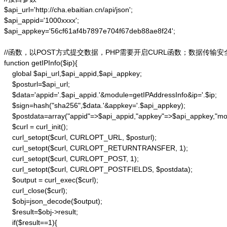
$api_url='http://cha.ebaitian.cn/api/json';

$api_appid='1000xxxx';

$api_appkey='56cf61af4b7897e704f67deb88ae8f24';

//函数，以POST方式提交数据，PHP需要开启CURL函数；数据传输安
function getIPInfo($ip){

    global $api_url,$api_appid,$api_appkey;

    $posturl=$api_url;

    $data='appid='.$api_appid.'&module=getIPAddressInfo&ip='.$ip;

    $sign=hash("sha256",$data.'&appkey='.$api_appkey);

    $postdata=array("appid"=>$api_appid,"appkey"=>$api_appkey,"modu
    $curl = curl_init();

    curl_setopt($curl, CURLOPT_URL, $posturl);

    curl_setopt($curl, CURLOPT_RETURNTRANSFER, 1);

    curl_setopt($curl, CURLOPT_POST, 1);

    curl_setopt($curl, CURLOPT_POSTFIELDS, $postdata);

    $output = curl_exec($curl);

    curl_close($curl);

    $obj=json_decode($output);

    $result=$obj->result;

    if($result==1){
