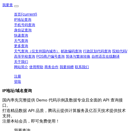
我要查
(current)
首页
IP地址查询
手机号码查询
身份证查询
快递查询
天气查询
更多查询
天气查询（仅支持国内城市）
邮政编码查询
行政区划代码查询
院校代码/
高等学校查询
POS商户编号查询
简体与繁体转换
自然语言在线翻译
关于我们
网站简介
使用帮助
商务合作
我要捐赠
联系我们
注册
登陆
IP地址/域名查询
国内率先完整提供 Demo 代码示例及数据专业且全面的 API 查询接
口。
打造精品数据 API 品质，腾讯云提供计算服务及亿百天技术提供技术
支持。
注册本站会员，即可免费使用！
我要查询