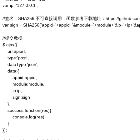
var ip='127.0.0.1';

//签名，SHA256 不可直接调用；函数参考下载地址：https://github.com/alex
var sign = SHA256('appid='+appid+'&module='+module+'&ip='+ip+'&a
//提交数据

$.ajax({

    url:apiurl,

    type:'post',

    dataType:'json',

    data:{

        appid:appid,

        module:module,

        ip:ip,

        sign:sign

    },

    success:function(res){

        console.log(res);

    }

});