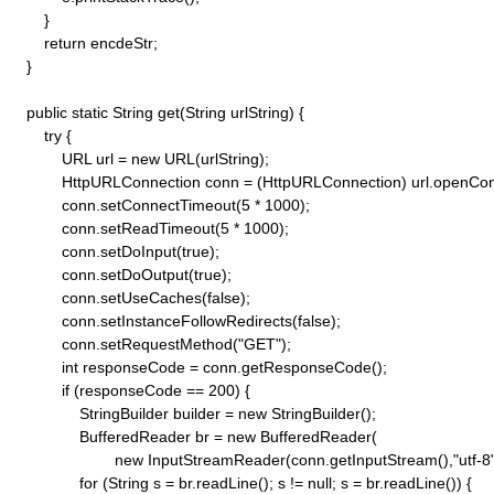
        }

        return encdeStr;

    }

    public static String get(String urlString) {

        try {

            URL url = new URL(urlString);

            HttpURLConnection conn = (HttpURLConnection) url.openConn
            conn.setConnectTimeout(5 * 1000);

            conn.setReadTimeout(5 * 1000);

            conn.setDoInput(true);

            conn.setDoOutput(true);

            conn.setUseCaches(false);

            conn.setInstanceFollowRedirects(false);

            conn.setRequestMethod("GET"); 

            int responseCode = conn.getResponseCode();

            if (responseCode == 200) {

                StringBuilder builder = new StringBuilder();

                BufferedReader br = new BufferedReader(

                        new InputStreamReader(conn.getInputStream(),"utf-8")
                for (String s = br.readLine(); s != null; s = br.readLine()) {
