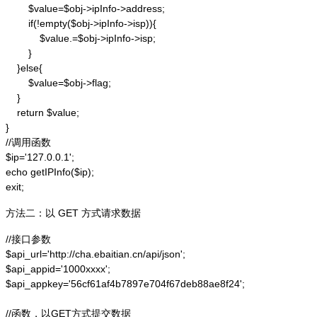
        $value=$obj->ipInfo->address;

        if(!empty($obj->ipInfo->isp)){

            $value.=$obj->ipInfo->isp;

        }

    }else{

        $value=$obj->flag;

    }

    return $value;

}

//调用函数

$ip='127.0.0.1';

echo getIPInfo($ip);

exit;
方法二：以 GET 方式请求数据
//接口参数

$api_url='http://cha.ebaitian.cn/api/json';

$api_appid='1000xxxx';

$api_appkey='56cf61af4b7897e704f67deb88ae8f24';

//函数，以GET方式提交数据
