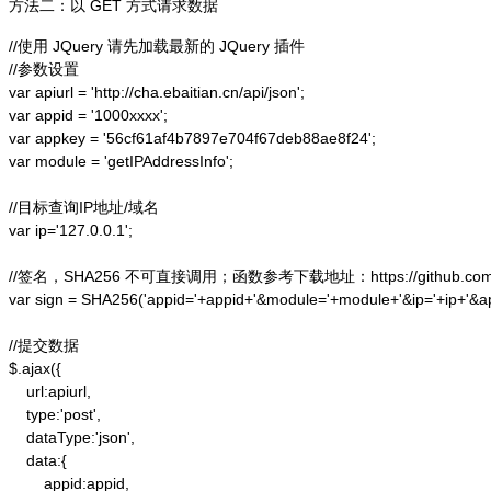
方法二：以 GET 方式请求数据
//使用 JQuery 请先加载最新的 JQuery 插件

//参数设置

var apiurl = 'http://cha.ebaitian.cn/api/json';

var appid = '1000xxxx';

var appkey = '56cf61af4b7897e704f67deb88ae8f24';

var module = 'getIPAddressInfo';

//目标查询IP地址/域名

var ip='127.0.0.1';

//签名，SHA256 不可直接调用；函数参考下载地址：https://github.com/alex
var sign = SHA256('appid='+appid+'&module='+module+'&ip='+ip+'&a
//提交数据

$.ajax({

    url:apiurl,

    type:'post',

    dataType:'json',

    data:{

        appid:appid,
