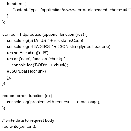
    headers: {  

        'Content-Type': 'application/x-www-form-urlencoded; charset=UTF
    }  

};  

var req = http.request(options, function (res) {  

    console.log('STATUS: ' + res.statusCode);  

    console.log('HEADERS: ' + JSON.stringify(res.headers));  

    res.setEncoding('utf8');  

    res.on('data', function (chunk) {  

        console.log('BODY: ' + chunk);  

    //JSON.parse(chunk)

    });  

});  

req.on('error', function (e) {  

    console.log('problem with request: ' + e.message);  

});  

// write data to request body  

req.write(content);  
