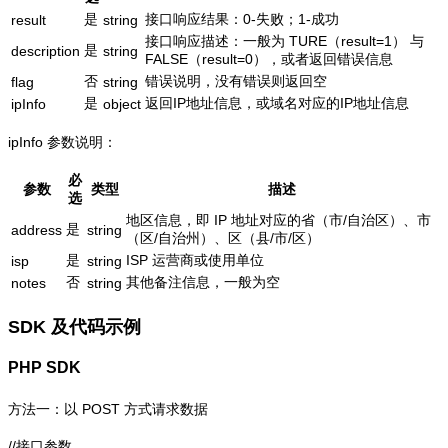
是
接口响应结果：0-失败；1-成功
result
string
接口响应描述：一般为 TURE（result=1） 与
是
description
string
FALSE（result=0），或者返回错误信息
否
错误说明，没有错误则返回空
flag
string
是
返回IP地址信息，或域名对应的IP地址信息
ipInfo
object
ipInfo 参数说明：
必
参数
类型
描述
选
地区信息，即 IP 地址对应的省（市/自治区）、市
是
address
string
（区/自治州）、区（县/市/区）
是
ISP 运营商或使用单位
isp
string
否
其他备注信息，一般为空
notes
string
SDK 及代码示例
PHP SDK
方法一：以 POST 方式请求数据
//接口参数
