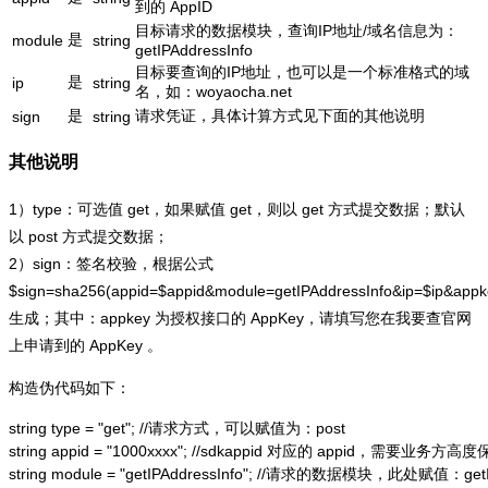
到的 AppID
目标请求的数据模块，查询IP地址/域名信息为：
是
module
string
getIPAddressInfo
目标要查询的IP地址，也可以是一个标准格式的域
是
ip
string
名，如：woyaocha.net
是
请求凭证，具体计算方式见下面的其他说明
sign
string
其他说明
1）type：可选值 get，如果赋值 get，则以 get 方式提交数据；默认
以 post 方式提交数据；
2）sign：签名校验，根据公式
$sign=sha256(appid=$appid&module=getIPAddressInfo&ip=$ip&app
生成；其中：appkey 为授权接口的 AppKey，请填写您在我要查官网
上申请到的 AppKey 。
构造伪代码如下：
string type = "get"; //请求方式，可以赋值为：post

string appid = "1000xxxx"; //sdkappid 对应的 appid，需要业务方高度
string module = "getIPAddressInfo"; //请求的数据模块，此处赋值：getIP