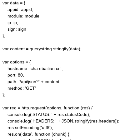
var data = {

    appid: appid, 

    module: module,

    ip: ip,

    sign: sign

};

var content = querystring.stringify(data);  

var options = {  

    hostname: 'cha.ebaitian.cn',  

    port: 80,  

    path: '/api/json?' + content,  

    method: 'GET'  

};  

var req = http.request(options, function (res) {  

    console.log('STATUS: ' + res.statusCode);  

    console.log('HEADERS: ' + JSON.stringify(res.headers));  

    res.setEncoding('utf8');  

    res.on('data', function (chunk) {  
