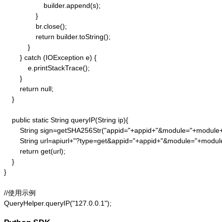
                    builder.append(s);

                }

                br.close();

                return builder.toString();

            }

        } catch (IOException e) {

            e.printStackTrace();

        }

        return null;

    }

    public static String queryIP(String ip){

        String sign=getSHA256Str("appid="+appid+"&module="+module
        String url=apiurl+"?type=get&appid="+appid+"&module="+modul
        return get(url);

    }

}

//使用示例

QueryHelper.queryIP("127.0.0.1");