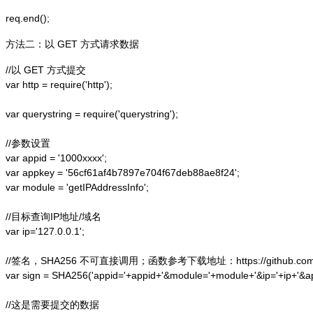
方法二：以 GET 方式请求数据
//以 GET 方式提交

var http = require('http');  

var querystring = require('querystring');  

//参数设置

var appid = '1000xxxx';

var appkey = '56cf61af4b7897e704f67deb88ae8f24';

var module = 'getIPAddressInfo';

//目标查询IP地址/域名

var ip='127.0.0.1';

//签名，SHA256 不可直接调用；函数参考下载地址：https://github.com/alex
var sign = SHA256('appid='+appid+'&module='+module+'&ip='+ip+'&a
//这是需要提交的数据
