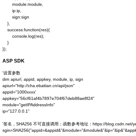
        module:module,

        ip:ip,

        sign:sign

    },

    success:function(res){

        console.log(res);

    }

});
ASP SDK
'设置参数

dim apiurl, appid, appkey, module, ip, sign

apiurl="http://cha.ebaitian.cn/api/json"

appid="1000xxxx'

appkey="56cf61af4b7897e704f67deb88ae8f24"

module="getIPAddressInfo"

ip="127.0.0.1"

'签名，SHA256 不可直接调用；函数参考地址：https://blog.csdn.net/yesoce/a
sgin=SHA256("appid=&appid&"&module="&module&"&ip="&ip&"&appk