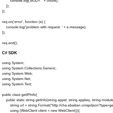
        console.log('BODY: ' + chunk);

    });  

});  

req.on('error', function (e) {  

    console.log('problem with request: ' + e.message);  

});  

C# SDK
using System;

using System.Collections.Generic;

using System.Web;

using System.Net;

using System.Text;

public class getIPInfo{

    public static string getInfo(string appid, string appkey, string module,
        string url = string.Format("http://cha.ebaitian.cn/api/json?typ
        using (WebClient client = new WebClient()){
