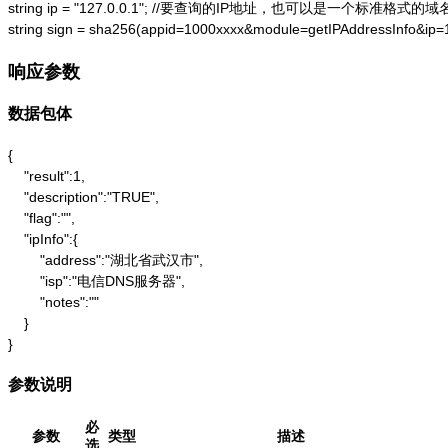
string ip = "127.0.0.1"; //要查询的IP地址，也可以是一个标准格式的域名
string sign = sha256(appid=1000xxxx&module=getIPAddressInfo&ip
响应参数
数据包体
{

    "result":1,

    "description":"TRUE",

    "flag":"",

    "ipInfo":{

        "address":"湖北省武汉市",

        "isp":"电信DNS服务器",

        "notes":""

    }

}
参数说明
必
参数
类型
描述
选