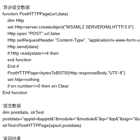
'异步提交数据

function PostHTTPPage(url,data)

    dim Http 

    set Http=server.createobject("MSXML2.SERVERXMLHTTP.3.0")

    Http.open "POST",url,false

    Http.setRequestHeader "Content-Type", "application/x-www-form-u
    Http.send(data) 

    if Http.readystate<>4 then 

    exit function 

    End if

    PostHTTPPage=bytesToBSTR(Http.responseBody,"UTF-8")

    set http=nothing 

    if err.number<>0 then err.Clear 

End function

'提交数据

dim postdata, strTest

postdata="appid=&appid&"&module="&module&"&ip="&ip&"&sign="&si
strTest=PostHTTPPage(apiurl,postdata)

'返回结果
