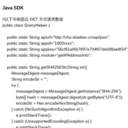
Java SDK
//以下示例是以 GET 方式请求数据

public class QueryHelper {

    public static String apiurl="http://cha.ebaitian.cn/api/json";

    public static String appid="1000xxxx";

    public static String appkey="56cf61af4b7897e704f67deb88ae8f24";
    public static String module="getIPAddressInfo";

    public static String getSHA256Str(String str){

        MessageDigest messageDigest;

        String encdeStr = "";

        try {

            messageDigest = MessageDigest.getInstance("SHA-256");

            byte[] hash = messageDigest.digest(str.getBytes("UTF-8"));

            encdeStr = Hex.encodeHexString(hash);

        } catch (NoSuchAlgorithmException e) {

            e.printStackTrace();

        } catch (UnsupportedEncodingException e) {

            e.printStackTrace();
