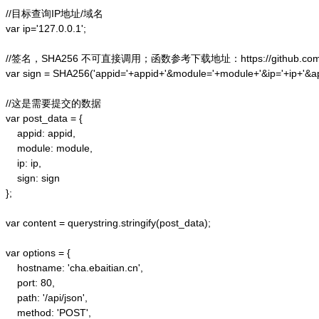
//目标查询IP地址/域名

var ip='127.0.0.1';

//签名，SHA256 不可直接调用；函数参考下载地址：https://github.com/alex
var sign = SHA256('appid='+appid+'&module='+module+'&ip='+ip+'&a
//这是需要提交的数据

var post_data = {

    appid: appid,  

    module: module,

    ip: ip,

    sign: sign

};  

var content = querystring.stringify(post_data);  

var options = {  

    hostname: 'cha.ebaitian.cn',  

    port: 80,  

    path: '/api/json',  

    method: 'POST',  
