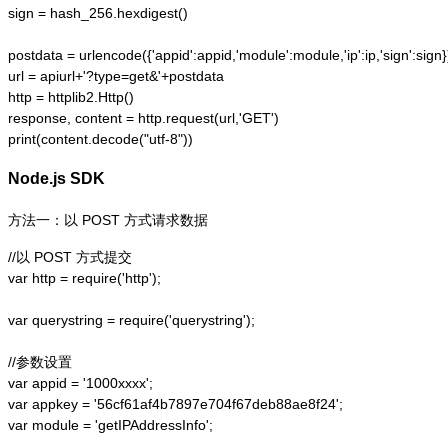
sign = hash_256.hexdigest()

postdata = urlencode({'appid':appid,'module':module,'ip':ip,'sign':sign})
url = apiurl+'?type=get&'+postdata

http = httplib2.Http()

response, content = http.request(url,'GET')

print(content.decode("utf-8"))
Node.js SDK
方法一：以 POST 方式请求数据
//以 POST 方式提交

var http = require('http');  

var querystring = require('querystring');  

//参数设置

var appid = '1000xxxx';

var appkey = '56cf61af4b7897e704f67deb88ae8f24';

var module = 'getIPAddressInfo';
