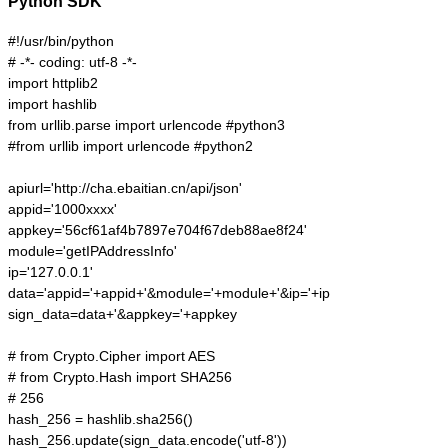
Python SDK
#!/usr/bin/python

# -*- coding: utf-8 -*-

import httplib2

import hashlib

from urllib.parse import urlencode #python3

#from urllib import urlencode #python2

apiurl='http://cha.ebaitian.cn/api/json'

appid='1000xxxx'

appkey='56cf61af4b7897e704f67deb88ae8f24'

module='getIPAddressInfo'

ip='127.0.0.1'

data='appid='+appid+'&module='+module+'&ip='+ip

sign_data=data+'&appkey='+appkey

# from Crypto.Cipher import AES

# from Crypto.Hash import SHA256

# 256

hash_256 = hashlib.sha256()

hash_256.update(sign_data.encode('utf-8'))
