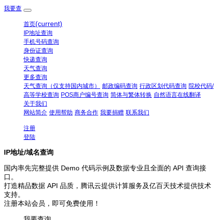
我要查
(current)
首页
IP地址查询
手机号码查询
身份证查询
快递查询
天气查询
更多查询
天气查询（仅支持国内城市）
邮政编码查询
行政区划代码查询
院校代码/
高等学校查询
POS商户编号查询
简体与繁体转换
自然语言在线翻译
关于我们
网站简介
使用帮助
商务合作
我要捐赠
联系我们
注册
登陆
IP地址/域名查询
国内率先完整提供 Demo 代码示例及数据专业且全面的 API 查询接
口。
打造精品数据 API 品质，腾讯云提供计算服务及亿百天技术提供技术
支持。
注册本站会员，即可免费使用！
我要查询