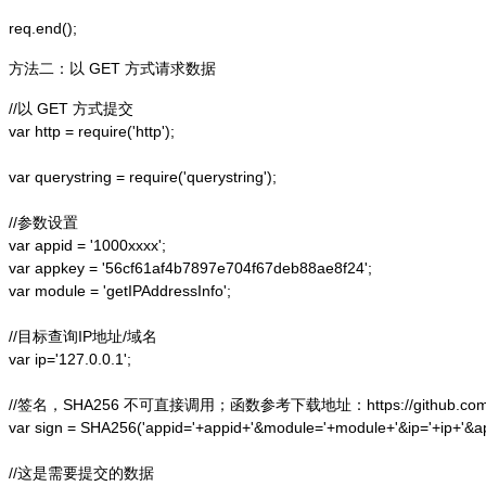
方法二：以 GET 方式请求数据
//以 GET 方式提交

var http = require('http');  

var querystring = require('querystring');  

//参数设置

var appid = '1000xxxx';

var appkey = '56cf61af4b7897e704f67deb88ae8f24';

var module = 'getIPAddressInfo';

//目标查询IP地址/域名

var ip='127.0.0.1';

//签名，SHA256 不可直接调用；函数参考下载地址：https://github.com/alex
var sign = SHA256('appid='+appid+'&module='+module+'&ip='+ip+'&a
//这是需要提交的数据
