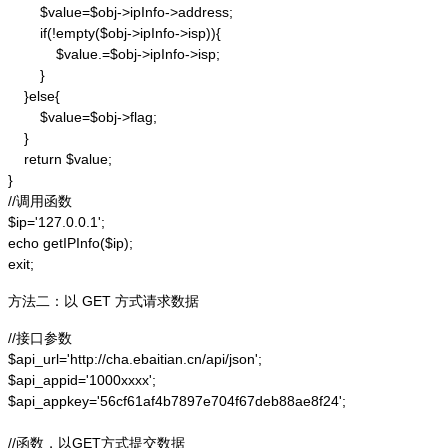
        $value=$obj->ipInfo->address;

        if(!empty($obj->ipInfo->isp)){

            $value.=$obj->ipInfo->isp;

        }

    }else{

        $value=$obj->flag;

    }

    return $value;

}

//调用函数

$ip='127.0.0.1';

echo getIPInfo($ip);

exit;
方法二：以 GET 方式请求数据
//接口参数

$api_url='http://cha.ebaitian.cn/api/json';

$api_appid='1000xxxx';

$api_appkey='56cf61af4b7897e704f67deb88ae8f24';

//函数，以GET方式提交数据
