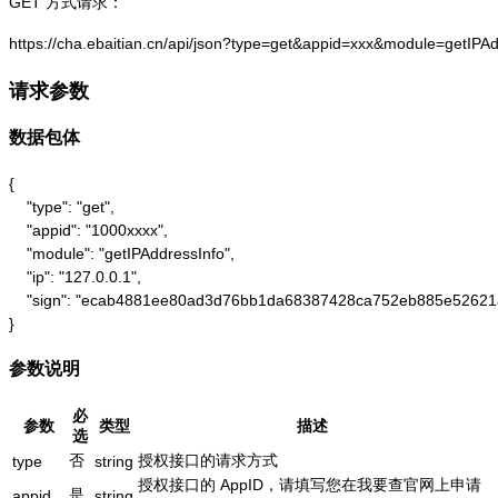
GET 方式请求：
https://cha.ebaitian.cn/api/json?type=get&appid=xxx&module=getIPA
请求参数
数据包体
{

    "type": "get",

    "appid": "1000xxxx",

    "module": "getIPAddressInfo",

    "ip": "127.0.0.1",

    "sign": "ecab4881ee80ad3d76bb1da68387428ca752eb885e52621
}
参数说明
必
参数
类型
描述
选
否
授权接口的请求方式
type
string
授权接口的 AppID，请填写您在我要查官网上申请
是
appid
string