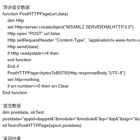
'异步提交数据

function PostHTTPPage(url,data)

    dim Http 

    set Http=server.createobject("MSXML2.SERVERXMLHTTP.3.0")

    Http.open "POST",url,false

    Http.setRequestHeader "Content-Type", "application/x-www-form-u
    Http.send(data) 

    if Http.readystate<>4 then 

    exit function 

    End if

    PostHTTPPage=bytesToBSTR(Http.responseBody,"UTF-8")

    set http=nothing 

    if err.number<>0 then err.Clear 

End function

'提交数据

dim postdata, strTest

postdata="appid=&appid&"&module="&module&"&ip="&ip&"&sign="&si
strTest=PostHTTPPage(apiurl,postdata)

'返回结果
