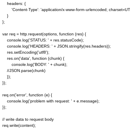
    headers: {  

        'Content-Type': 'application/x-www-form-urlencoded; charset=UTF
    }  

};  

var req = http.request(options, function (res) {  

    console.log('STATUS: ' + res.statusCode);  

    console.log('HEADERS: ' + JSON.stringify(res.headers));  

    res.setEncoding('utf8');  

    res.on('data', function (chunk) {  

        console.log('BODY: ' + chunk);  

    //JSON.parse(chunk)

    });  

});  

req.on('error', function (e) {  

    console.log('problem with request: ' + e.message);  

});  

// write data to request body  

req.write(content);  
