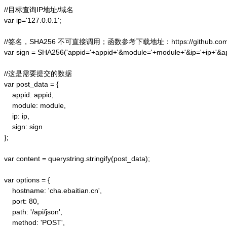
//目标查询IP地址/域名

var ip='127.0.0.1';

//签名，SHA256 不可直接调用；函数参考下载地址：https://github.com/alex
var sign = SHA256('appid='+appid+'&module='+module+'&ip='+ip+'&a
//这是需要提交的数据

var post_data = {

    appid: appid,  

    module: module,

    ip: ip,

    sign: sign

};  

var content = querystring.stringify(post_data);  

var options = {  

    hostname: 'cha.ebaitian.cn',  

    port: 80,  

    path: '/api/json',  

    method: 'POST',  
