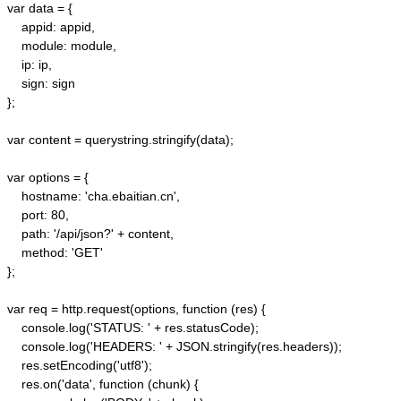
var data = {

    appid: appid, 

    module: module,

    ip: ip,

    sign: sign

};

var content = querystring.stringify(data);  

var options = {  

    hostname: 'cha.ebaitian.cn',  

    port: 80,  

    path: '/api/json?' + content,  

    method: 'GET'  

};  

var req = http.request(options, function (res) {  

    console.log('STATUS: ' + res.statusCode);  

    console.log('HEADERS: ' + JSON.stringify(res.headers));  

    res.setEncoding('utf8');  

    res.on('data', function (chunk) {  
