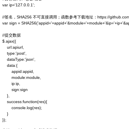
var ip='127.0.0.1';

//签名，SHA256 不可直接调用；函数参考下载地址：https://github.com/alex
var sign = SHA256('appid='+appid+'&module='+module+'&ip='+ip+'&a
//提交数据

$.ajax({

    url:apiurl,

    type:'post',

    dataType:'json',

    data:{

        appid:appid,

        module:module,

        ip:ip,

        sign:sign

    },

    success:function(res){

        console.log(res);

    }

});