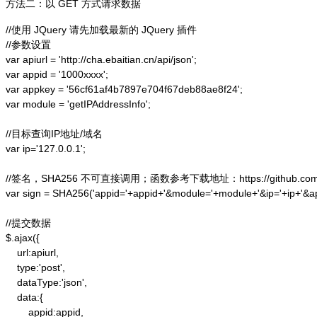
方法二：以 GET 方式请求数据
//使用 JQuery 请先加载最新的 JQuery 插件

//参数设置

var apiurl = 'http://cha.ebaitian.cn/api/json';

var appid = '1000xxxx';

var appkey = '56cf61af4b7897e704f67deb88ae8f24';

var module = 'getIPAddressInfo';

//目标查询IP地址/域名

var ip='127.0.0.1';

//签名，SHA256 不可直接调用；函数参考下载地址：https://github.com/alex
var sign = SHA256('appid='+appid+'&module='+module+'&ip='+ip+'&a
//提交数据

$.ajax({

    url:apiurl,

    type:'post',

    dataType:'json',

    data:{

        appid:appid,
