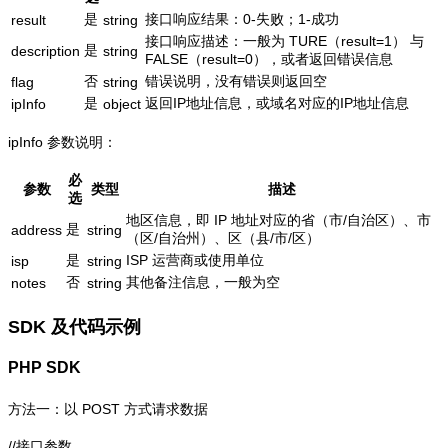
是
接口响应结果：0-失败；1-成功
result
string
接口响应描述：一般为 TURE（result=1） 与
是
description
string
FALSE（result=0），或者返回错误信息
否
错误说明，没有错误则返回空
flag
string
是
返回IP地址信息，或域名对应的IP地址信息
ipInfo
object
ipInfo 参数说明：
必
参数
类型
描述
选
地区信息，即 IP 地址对应的省（市/自治区）、市
是
address
string
（区/自治州）、区（县/市/区）
是
ISP 运营商或使用单位
isp
string
否
其他备注信息，一般为空
notes
string
SDK 及代码示例
PHP SDK
方法一：以 POST 方式请求数据
//接口参数
