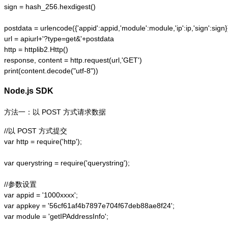
sign = hash_256.hexdigest()

postdata = urlencode({'appid':appid,'module':module,'ip':ip,'sign':sign})
url = apiurl+'?type=get&'+postdata

http = httplib2.Http()

response, content = http.request(url,'GET')

print(content.decode("utf-8"))
Node.js SDK
方法一：以 POST 方式请求数据
//以 POST 方式提交

var http = require('http');  

var querystring = require('querystring');  

//参数设置

var appid = '1000xxxx';

var appkey = '56cf61af4b7897e704f67deb88ae8f24';

var module = 'getIPAddressInfo';
