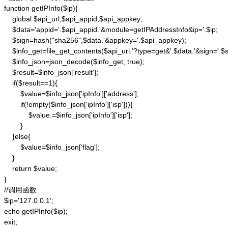
function getIPInfo($ip){

    global $api_url,$api_appid,$api_appkey;

    $data='appid='.$api_appid.'&module=getIPAddressInfo&ip='.$ip;

    $sign=hash("sha256",$data.'&appkey='.$api_appkey);

    $info_get=file_get_contents($api_url.'?type=get&'.$data.'&sign='.$si
    $info_json=json_decode($info_get, true);

    $result=$info_json['result'];

    if($result==1){

        $value=$info_json['ipInfo']['address'];

        if(!empty($info_json['ipInfo']['isp'])){

            $value.=$info_json['ipInfo']['isp'];

        }

    }else{

        $value=$info_json['flag'];

    }

    return $value;

}

//调用函数

$ip='127.0.0.1';

echo getIPInfo($ip);

exit;