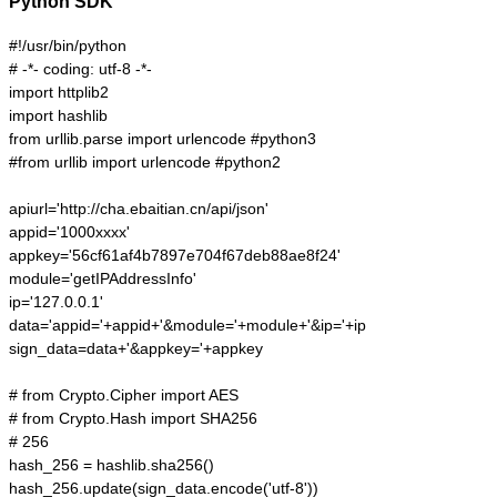
Python SDK
#!/usr/bin/python

# -*- coding: utf-8 -*-

import httplib2

import hashlib

from urllib.parse import urlencode #python3

#from urllib import urlencode #python2

apiurl='http://cha.ebaitian.cn/api/json'

appid='1000xxxx'

appkey='56cf61af4b7897e704f67deb88ae8f24'

module='getIPAddressInfo'

ip='127.0.0.1'

data='appid='+appid+'&module='+module+'&ip='+ip

sign_data=data+'&appkey='+appkey

# from Crypto.Cipher import AES

# from Crypto.Hash import SHA256

# 256

hash_256 = hashlib.sha256()

hash_256.update(sign_data.encode('utf-8'))
