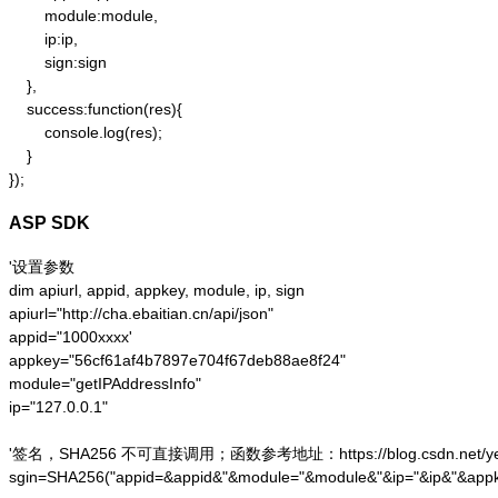
        module:module,

        ip:ip,

        sign:sign

    },

    success:function(res){

        console.log(res);

    }

});
ASP SDK
'设置参数

dim apiurl, appid, appkey, module, ip, sign

apiurl="http://cha.ebaitian.cn/api/json"

appid="1000xxxx'

appkey="56cf61af4b7897e704f67deb88ae8f24"

module="getIPAddressInfo"

ip="127.0.0.1"

'签名，SHA256 不可直接调用；函数参考地址：https://blog.csdn.net/yesoce/a
sgin=SHA256("appid=&appid&"&module="&module&"&ip="&ip&"&appk