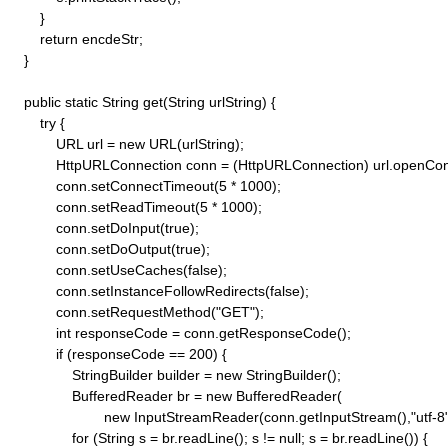
        }

        return encdeStr;

    }

    public static String get(String urlString) {

        try {

            URL url = new URL(urlString);

            HttpURLConnection conn = (HttpURLConnection) url.openConn
            conn.setConnectTimeout(5 * 1000);

            conn.setReadTimeout(5 * 1000);

            conn.setDoInput(true);

            conn.setDoOutput(true);

            conn.setUseCaches(false);

            conn.setInstanceFollowRedirects(false);

            conn.setRequestMethod("GET"); 

            int responseCode = conn.getResponseCode();

            if (responseCode == 200) {

                StringBuilder builder = new StringBuilder();

                BufferedReader br = new BufferedReader(

                        new InputStreamReader(conn.getInputStream(),"utf-8")
                for (String s = br.readLine(); s != null; s = br.readLine()) {
