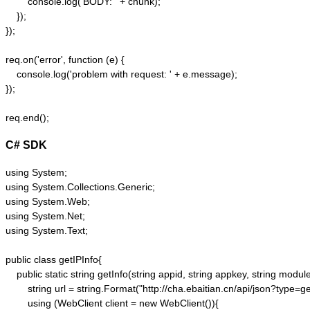
        console.log('BODY: ' + chunk);

    });  

});  

req.on('error', function (e) {  

    console.log('problem with request: ' + e.message);  

});  

C# SDK
using System;

using System.Collections.Generic;

using System.Web;

using System.Net;

using System.Text;

public class getIPInfo{

    public static string getInfo(string appid, string appkey, string module,
        string url = string.Format("http://cha.ebaitian.cn/api/json?typ
        using (WebClient client = new WebClient()){
