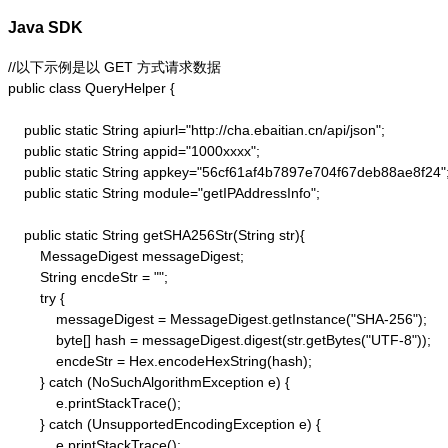
Java SDK
//以下示例是以 GET 方式请求数据

public class QueryHelper {

    public static String apiurl="http://cha.ebaitian.cn/api/json";

    public static String appid="1000xxxx";

    public static String appkey="56cf61af4b7897e704f67deb88ae8f24";
    public static String module="getIPAddressInfo";

    public static String getSHA256Str(String str){

        MessageDigest messageDigest;

        String encdeStr = "";

        try {

            messageDigest = MessageDigest.getInstance("SHA-256");

            byte[] hash = messageDigest.digest(str.getBytes("UTF-8"));

            encdeStr = Hex.encodeHexString(hash);

        } catch (NoSuchAlgorithmException e) {

            e.printStackTrace();

        } catch (UnsupportedEncodingException e) {

            e.printStackTrace();
