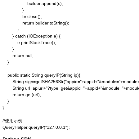
                    builder.append(s);

                }

                br.close();

                return builder.toString();

            }

        } catch (IOException e) {

            e.printStackTrace();

        }

        return null;

    }

    public static String queryIP(String ip){

        String sign=getSHA256Str("appid="+appid+"&module="+module
        String url=apiurl+"?type=get&appid="+appid+"&module="+modul
        return get(url);

    }

}

//使用示例

QueryHelper.queryIP("127.0.0.1");