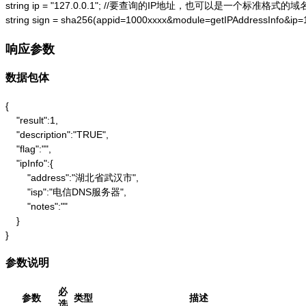
string ip = "127.0.0.1"; //要查询的IP地址，也可以是一个标准格式的域名
string sign = sha256(appid=1000xxxx&module=getIPAddressInfo&ip
响应参数
数据包体
{

    "result":1,

    "description":"TRUE",

    "flag":"",

    "ipInfo":{

        "address":"湖北省武汉市",

        "isp":"电信DNS服务器",

        "notes":""

    }

}
参数说明
必
参数
类型
描述
选