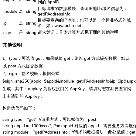
到的 AppID
目标请求的数据模块，查询IP地址/域名信息为：
是
module
string
getIPAddressInfo
目标要查询的IP地址，也可以是一个标准格式的域
是
ip
string
名，如：woyaocha.net
是
请求凭证，具体计算方式见下面的其他说明
sign
string
其他说明
1）type：可选值 get，如果赋值 get，则以 get 方式提交数据；默认
以 post 方式提交数据；
2）sign：签名校验，根据公式
$sign=sha256(appid=$appid&module=getIPAddressInfo&ip=$ip&app
生成；其中：appkey 为授权接口的 AppKey，请填写您在我要查官网
上申请到的 AppKey 。
构造伪代码如下：
string type = "get"; //请求方式，可以赋值为：post

string appid = "1000xxxx"; //sdkappid 对应的 appid，需要业务方高度
string module = "getIPAddressInfo"; //请求的数据模块，此处赋值：getIP