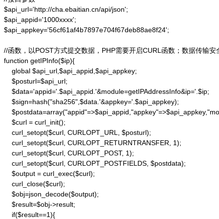
$api_url='http://cha.ebaitian.cn/api/json';

$api_appid='1000xxxx';

$api_appkey='56cf61af4b7897e704f67deb88ae8f24';

//函数，以POST方式提交数据，PHP需要开启CURL函数；数据传输安
function getIPInfo($ip){

    global $api_url,$api_appid,$api_appkey;

    $posturl=$api_url;

    $data='appid='.$api_appid.'&module=getIPAddressInfo&ip='.$ip;

    $sign=hash("sha256",$data.'&appkey='.$api_appkey);

    $postdata=array("appid"=>$api_appid,"appkey"=>$api_appkey,"modu
    $curl = curl_init();

    curl_setopt($curl, CURLOPT_URL, $posturl);

    curl_setopt($curl, CURLOPT_RETURNTRANSFER, 1);

    curl_setopt($curl, CURLOPT_POST, 1);

    curl_setopt($curl, CURLOPT_POSTFIELDS, $postdata);

    $output = curl_exec($curl);

    curl_close($curl);

    $obj=json_decode($output);

    $result=$obj->result;

    if($result==1){
