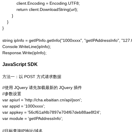
            client.Encoding = Encoding.UTF8;

            return client.DownloadString(url);

        }

    }

}

string ipInfo = getIPInfo.getInfo("1000xxxx", "getIPAddressInfo"
Console.WriteLine(ipInfo);

Response.Write(ipInfo);
JavaScript SDK
方法一：以 POST 方式请求数据
//使用 JQuery 请先加载最新的 JQuery 插件

//参数设置

var apiurl = 'http://cha.ebaitian.cn/api/json';

var appid = '1000xxxx';

var appkey = '56cf61af4b7897e704f67deb88ae8f24';

var module = 'getIPAddressInfo';

//目标查询IP地址/域名
