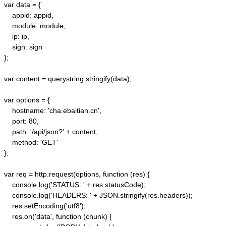
var data = {

    appid: appid, 

    module: module,

    ip: ip,

    sign: sign

};

var content = querystring.stringify(data);  

var options = {  

    hostname: 'cha.ebaitian.cn',  

    port: 80,  

    path: '/api/json?' + content,  

    method: 'GET'  

};  

var req = http.request(options, function (res) {  

    console.log('STATUS: ' + res.statusCode);  

    console.log('HEADERS: ' + JSON.stringify(res.headers));  

    res.setEncoding('utf8');  

    res.on('data', function (chunk) {  
