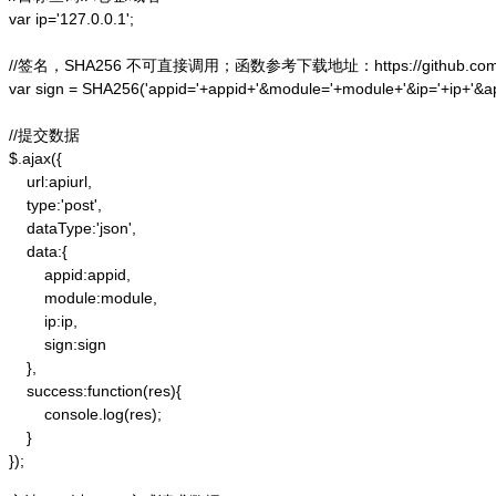
var ip='127.0.0.1';

//签名，SHA256 不可直接调用；函数参考下载地址：https://github.com/alex
var sign = SHA256('appid='+appid+'&module='+module+'&ip='+ip+'&a
//提交数据

$.ajax({

    url:apiurl,

    type:'post',

    dataType:'json',

    data:{

        appid:appid,

        module:module,

        ip:ip,

        sign:sign

    },

    success:function(res){

        console.log(res);

    }

});