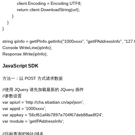
            client.Encoding = Encoding.UTF8;

            return client.DownloadString(url);

        }

    }

}

string ipInfo = getIPInfo.getInfo("1000xxxx", "getIPAddressInfo"
Console.WriteLine(ipInfo);

Response.Write(ipInfo);
JavaScript SDK
方法一：以 POST 方式请求数据
//使用 JQuery 请先加载最新的 JQuery 插件

//参数设置

var apiurl = 'http://cha.ebaitian.cn/api/json';

var appid = '1000xxxx';

var appkey = '56cf61af4b7897e704f67deb88ae8f24';

var module = 'getIPAddressInfo';

//目标查询IP地址/域名
