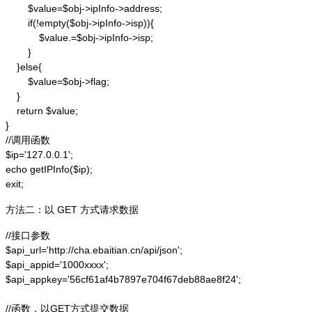
        $value=$obj->ipInfo->address;

        if(!empty($obj->ipInfo->isp)){

            $value.=$obj->ipInfo->isp;

        }

    }else{

        $value=$obj->flag;

    }

    return $value;

}

//调用函数

$ip='127.0.0.1';

echo getIPInfo($ip);

exit;
方法二：以 GET 方式请求数据
//接口参数

$api_url='http://cha.ebaitian.cn/api/json';

$api_appid='1000xxxx';

$api_appkey='56cf61af4b7897e704f67deb88ae8f24';

//函数，以GET方式提交数据
