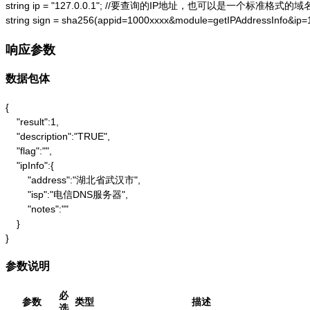
string ip = "127.0.0.1"; //要查询的IP地址，也可以是一个标准格式的域名
string sign = sha256(appid=1000xxxx&module=getIPAddressInfo&ip
响应参数
数据包体
{

    "result":1,

    "description":"TRUE",

    "flag":"",

    "ipInfo":{

        "address":"湖北省武汉市",

        "isp":"电信DNS服务器",

        "notes":""

    }

}
参数说明
必
参数
类型
描述
选