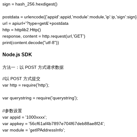
sign = hash_256.hexdigest()

postdata = urlencode({'appid':appid,'module':module,'ip':ip,'sign':sign})
url = apiurl+'?type=get&'+postdata

http = httplib2.Http()

response, content = http.request(url,'GET')

print(content.decode("utf-8"))
Node.js SDK
方法一：以 POST 方式请求数据
//以 POST 方式提交

var http = require('http');  

var querystring = require('querystring');  

//参数设置

var appid = '1000xxxx';

var appkey = '56cf61af4b7897e704f67deb88ae8f24';

var module = 'getIPAddressInfo';
