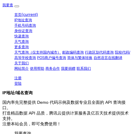
我要查
(current)
首页
IP地址查询
手机号码查询
身份证查询
快递查询
天气查询
更多查询
天气查询（仅支持国内城市）
邮政编码查询
行政区划代码查询
院校代码/
高等学校查询
POS商户编号查询
简体与繁体转换
自然语言在线翻译
关于我们
网站简介
使用帮助
商务合作
我要捐赠
联系我们
注册
登陆
IP地址/域名查询
国内率先完整提供 Demo 代码示例及数据专业且全面的 API 查询接
口。
打造精品数据 API 品质，腾讯云提供计算服务及亿百天技术提供技术
支持。
注册本站会员，即可免费使用！
我要查询