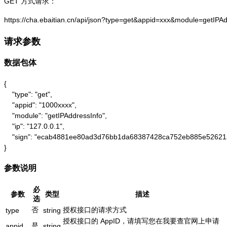
GET 方式请求：
https://cha.ebaitian.cn/api/json?type=get&appid=xxx&module=getIPA
请求参数
数据包体
{

    "type": "get",

    "appid": "1000xxxx",

    "module": "getIPAddressInfo",

    "ip": "127.0.0.1",

    "sign": "ecab4881ee80ad3d76bb1da68387428ca752eb885e52621
}
参数说明
必
参数
类型
描述
选
否
授权接口的请求方式
type
string
授权接口的 AppID，请填写您在我要查官网上申请
是
appid
string