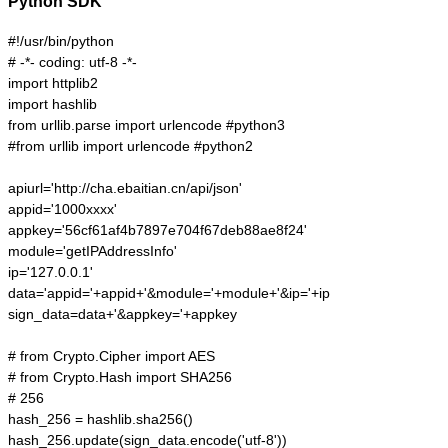
Python SDK
#!/usr/bin/python

# -*- coding: utf-8 -*-

import httplib2

import hashlib

from urllib.parse import urlencode #python3

#from urllib import urlencode #python2

apiurl='http://cha.ebaitian.cn/api/json'

appid='1000xxxx'

appkey='56cf61af4b7897e704f67deb88ae8f24'

module='getIPAddressInfo'

ip='127.0.0.1'

data='appid='+appid+'&module='+module+'&ip='+ip

sign_data=data+'&appkey='+appkey

# from Crypto.Cipher import AES

# from Crypto.Hash import SHA256

# 256

hash_256 = hashlib.sha256()

hash_256.update(sign_data.encode('utf-8'))
