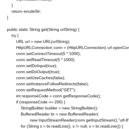
        }

        return encdeStr;

    }

    public static String get(String urlString) {

        try {

            URL url = new URL(urlString);

            HttpURLConnection conn = (HttpURLConnection) url.openConn
            conn.setConnectTimeout(5 * 1000);

            conn.setReadTimeout(5 * 1000);

            conn.setDoInput(true);

            conn.setDoOutput(true);

            conn.setUseCaches(false);

            conn.setInstanceFollowRedirects(false);

            conn.setRequestMethod("GET"); 

            int responseCode = conn.getResponseCode();

            if (responseCode == 200) {

                StringBuilder builder = new StringBuilder();

                BufferedReader br = new BufferedReader(

                        new InputStreamReader(conn.getInputStream(),"utf-8")
                for (String s = br.readLine(); s != null; s = br.readLine()) {
