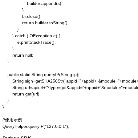
                    builder.append(s);

                }

                br.close();

                return builder.toString();

            }

        } catch (IOException e) {

            e.printStackTrace();

        }

        return null;

    }

    public static String queryIP(String ip){

        String sign=getSHA256Str("appid="+appid+"&module="+module
        String url=apiurl+"?type=get&appid="+appid+"&module="+modul
        return get(url);

    }

}

//使用示例

QueryHelper.queryIP("127.0.0.1");