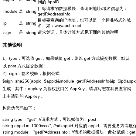
到的 AppID
目标请求的数据模块，查询IP地址/域名信息为：
是
module
string
getIPAddressInfo
目标要查询的IP地址，也可以是一个标准格式的域
是
ip
string
名，如：woyaocha.net
是
请求凭证，具体计算方式见下面的其他说明
sign
string
其他说明
1）type：可选值 get，如果赋值 get，则以 get 方式提交数据；默认
以 post 方式提交数据；
2）sign：签名校验，根据公式
$sign=sha256(appid=$appid&module=getIPAddressInfo&ip=$ip&app
生成；其中：appkey 为授权接口的 AppKey，请填写您在我要查官网
上申请到的 AppKey 。
构造伪代码如下：
string type = "get"; //请求方式，可以赋值为：post

string appid = "1000xxxx"; //sdkappid 对应的 appid，需要业务方高度
string module = "getIPAddressInfo"; //请求的数据模块，此处赋值：getIP