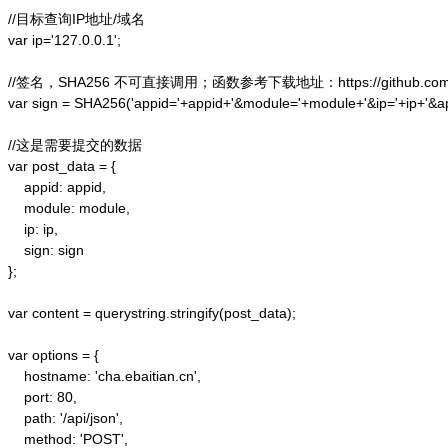
//目标查询IP地址/域名

var ip='127.0.0.1';

//签名，SHA256 不可直接调用；函数参考下载地址：https://github.com/alex
var sign = SHA256('appid='+appid+'&module='+module+'&ip='+ip+'&a
//这是需要提交的数据

var post_data = {

    appid: appid,  

    module: module,

    ip: ip,

    sign: sign

};  

var content = querystring.stringify(post_data);  

var options = {  

    hostname: 'cha.ebaitian.cn',  

    port: 80,  

    path: '/api/json',  

    method: 'POST',  
