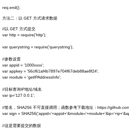
方法二：以 GET 方式请求数据
//以 GET 方式提交

var http = require('http');  

var querystring = require('querystring');  

//参数设置

var appid = '1000xxxx';

var appkey = '56cf61af4b7897e704f67deb88ae8f24';

var module = 'getIPAddressInfo';

//目标查询IP地址/域名

var ip='127.0.0.1';

//签名，SHA256 不可直接调用；函数参考下载地址：https://github.com/alex
var sign = SHA256('appid='+appid+'&module='+module+'&ip='+ip+'&a
//这是需要提交的数据
