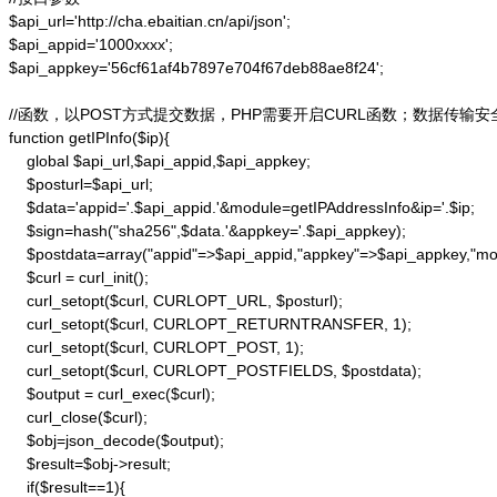
$api_url='http://cha.ebaitian.cn/api/json';

$api_appid='1000xxxx';

$api_appkey='56cf61af4b7897e704f67deb88ae8f24';

//函数，以POST方式提交数据，PHP需要开启CURL函数；数据传输安
function getIPInfo($ip){

    global $api_url,$api_appid,$api_appkey;

    $posturl=$api_url;

    $data='appid='.$api_appid.'&module=getIPAddressInfo&ip='.$ip;

    $sign=hash("sha256",$data.'&appkey='.$api_appkey);

    $postdata=array("appid"=>$api_appid,"appkey"=>$api_appkey,"modu
    $curl = curl_init();

    curl_setopt($curl, CURLOPT_URL, $posturl);

    curl_setopt($curl, CURLOPT_RETURNTRANSFER, 1);

    curl_setopt($curl, CURLOPT_POST, 1);

    curl_setopt($curl, CURLOPT_POSTFIELDS, $postdata);

    $output = curl_exec($curl);

    curl_close($curl);

    $obj=json_decode($output);

    $result=$obj->result;

    if($result==1){
