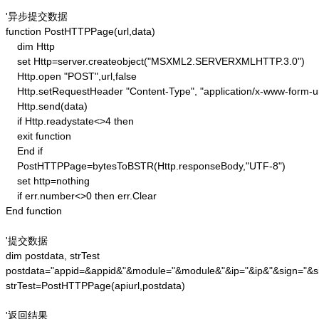
'异步提交数据

function PostHTTPPage(url,data)

    dim Http 

    set Http=server.createobject("MSXML2.SERVERXMLHTTP.3.0")

    Http.open "POST",url,false

    Http.setRequestHeader "Content-Type", "application/x-www-form-u
    Http.send(data) 

    if Http.readystate<>4 then 

    exit function 

    End if

    PostHTTPPage=bytesToBSTR(Http.responseBody,"UTF-8")

    set http=nothing 

    if err.number<>0 then err.Clear 

End function

'提交数据

dim postdata, strTest

postdata="appid=&appid&"&module="&module&"&ip="&ip&"&sign="&si
strTest=PostHTTPPage(apiurl,postdata)

'返回结果
