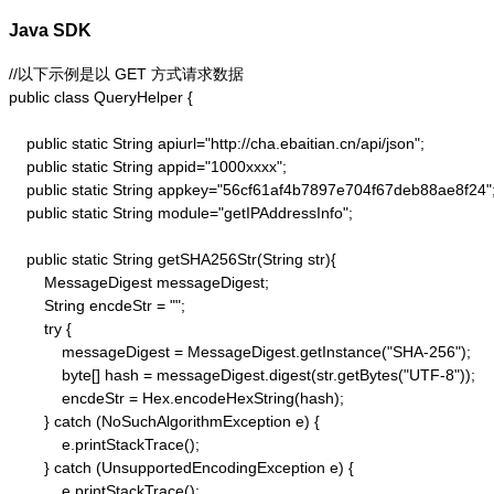
Java SDK
//以下示例是以 GET 方式请求数据

public class QueryHelper {

    public static String apiurl="http://cha.ebaitian.cn/api/json";

    public static String appid="1000xxxx";

    public static String appkey="56cf61af4b7897e704f67deb88ae8f24";
    public static String module="getIPAddressInfo";

    public static String getSHA256Str(String str){

        MessageDigest messageDigest;

        String encdeStr = "";

        try {

            messageDigest = MessageDigest.getInstance("SHA-256");

            byte[] hash = messageDigest.digest(str.getBytes("UTF-8"));

            encdeStr = Hex.encodeHexString(hash);

        } catch (NoSuchAlgorithmException e) {

            e.printStackTrace();

        } catch (UnsupportedEncodingException e) {

            e.printStackTrace();
