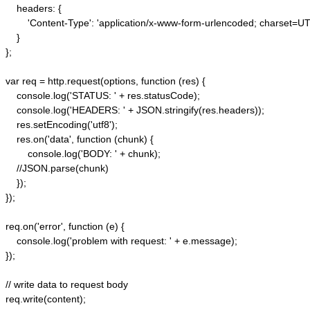
    headers: {  

        'Content-Type': 'application/x-www-form-urlencoded; charset=UTF
    }  

};  

var req = http.request(options, function (res) {  

    console.log('STATUS: ' + res.statusCode);  

    console.log('HEADERS: ' + JSON.stringify(res.headers));  

    res.setEncoding('utf8');  

    res.on('data', function (chunk) {  

        console.log('BODY: ' + chunk);  

    //JSON.parse(chunk)

    });  

});  

req.on('error', function (e) {  

    console.log('problem with request: ' + e.message);  

});  

// write data to request body  

req.write(content);  
