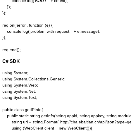
        console.log('BODY: ' + chunk);

    });  

});  

req.on('error', function (e) {  

    console.log('problem with request: ' + e.message);  

});  

C# SDK
using System;

using System.Collections.Generic;

using System.Web;

using System.Net;

using System.Text;

public class getIPInfo{

    public static string getInfo(string appid, string appkey, string module,
        string url = string.Format("http://cha.ebaitian.cn/api/json?typ
        using (WebClient client = new WebClient()){
