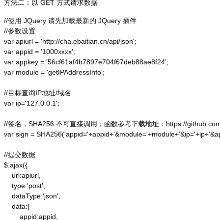
方法二：以 GET 方式请求数据
//使用 JQuery 请先加载最新的 JQuery 插件

//参数设置

var apiurl = 'http://cha.ebaitian.cn/api/json';

var appid = '1000xxxx';

var appkey = '56cf61af4b7897e704f67deb88ae8f24';

var module = 'getIPAddressInfo';

//目标查询IP地址/域名

var ip='127.0.0.1';

//签名，SHA256 不可直接调用；函数参考下载地址：https://github.com/alex
var sign = SHA256('appid='+appid+'&module='+module+'&ip='+ip+'&a
//提交数据

$.ajax({

    url:apiurl,

    type:'post',

    dataType:'json',

    data:{

        appid:appid,
