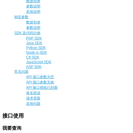
数据包体
参数说明
其他说明
响应参数
数据包体
参数说明
SDK 及代码示例
PHP SDK
Java SDK
Python SDK
Node.js SDK
C# SDK
JavaScript SDK
ASP SDK
常见问题
API 接口参数为空
API 接口参数无效
API 接口授权已到期
签名错误
请求受限
其他问题
接口使用
我要查询