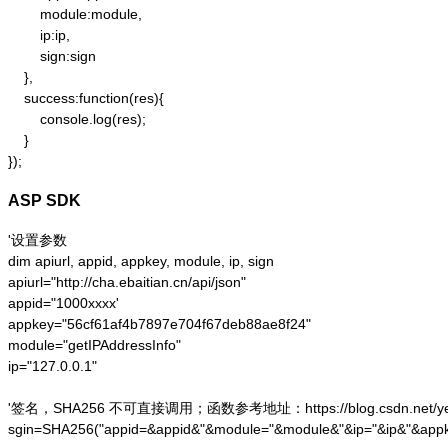
        module:module,

        ip:ip,

        sign:sign

    },

    success:function(res){

        console.log(res);

    }

});
ASP SDK
'设置参数

dim apiurl, appid, appkey, module, ip, sign

apiurl="http://cha.ebaitian.cn/api/json"

appid="1000xxxx'

appkey="56cf61af4b7897e704f67deb88ae8f24"

module="getIPAddressInfo"

ip="127.0.0.1"

'签名，SHA256 不可直接调用；函数参考地址：https://blog.csdn.net/yesoce/a
sgin=SHA256("appid=&appid&"&module="&module&"&ip="&ip&"&appk