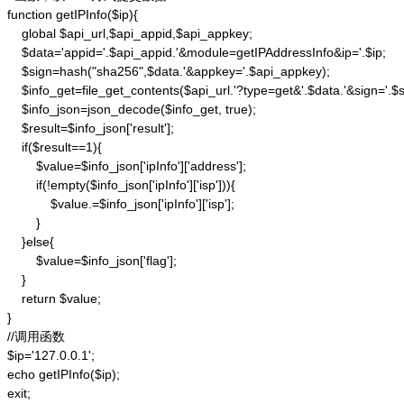
function getIPInfo($ip){

    global $api_url,$api_appid,$api_appkey;

    $data='appid='.$api_appid.'&module=getIPAddressInfo&ip='.$ip;

    $sign=hash("sha256",$data.'&appkey='.$api_appkey);

    $info_get=file_get_contents($api_url.'?type=get&'.$data.'&sign='.$si
    $info_json=json_decode($info_get, true);

    $result=$info_json['result'];

    if($result==1){

        $value=$info_json['ipInfo']['address'];

        if(!empty($info_json['ipInfo']['isp'])){

            $value.=$info_json['ipInfo']['isp'];

        }

    }else{

        $value=$info_json['flag'];

    }

    return $value;

}

//调用函数

$ip='127.0.0.1';

echo getIPInfo($ip);

exit;