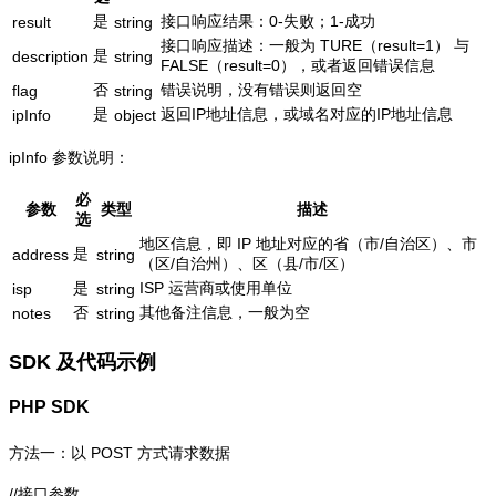
是
接口响应结果：0-失败；1-成功
result
string
接口响应描述：一般为 TURE（result=1） 与
是
description
string
FALSE（result=0），或者返回错误信息
否
错误说明，没有错误则返回空
flag
string
是
返回IP地址信息，或域名对应的IP地址信息
ipInfo
object
ipInfo 参数说明：
必
参数
类型
描述
选
地区信息，即 IP 地址对应的省（市/自治区）、市
是
address
string
（区/自治州）、区（县/市/区）
是
ISP 运营商或使用单位
isp
string
否
其他备注信息，一般为空
notes
string
SDK 及代码示例
PHP SDK
方法一：以 POST 方式请求数据
//接口参数
