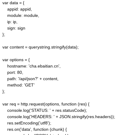
var data = {

    appid: appid, 

    module: module,

    ip: ip,

    sign: sign

};

var content = querystring.stringify(data);  

var options = {  

    hostname: 'cha.ebaitian.cn',  

    port: 80,  

    path: '/api/json?' + content,  

    method: 'GET'  

};  

var req = http.request(options, function (res) {  

    console.log('STATUS: ' + res.statusCode);  

    console.log('HEADERS: ' + JSON.stringify(res.headers));  

    res.setEncoding('utf8');  

    res.on('data', function (chunk) {  
