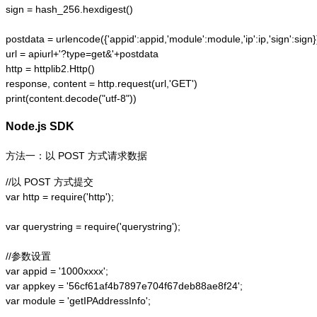
sign = hash_256.hexdigest()

postdata = urlencode({'appid':appid,'module':module,'ip':ip,'sign':sign})
url = apiurl+'?type=get&'+postdata

http = httplib2.Http()

response, content = http.request(url,'GET')

print(content.decode("utf-8"))
Node.js SDK
方法一：以 POST 方式请求数据
//以 POST 方式提交

var http = require('http');  

var querystring = require('querystring');  

//参数设置

var appid = '1000xxxx';

var appkey = '56cf61af4b7897e704f67deb88ae8f24';

var module = 'getIPAddressInfo';
