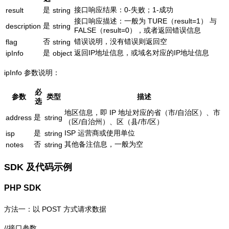
是
接口响应结果：0-失败；1-成功
result
string
接口响应描述：一般为 TURE（result=1） 与
是
description
string
FALSE（result=0），或者返回错误信息
否
错误说明，没有错误则返回空
flag
string
是
返回IP地址信息，或域名对应的IP地址信息
ipInfo
object
ipInfo 参数说明：
必
参数
类型
描述
选
地区信息，即 IP 地址对应的省（市/自治区）、市
是
address
string
（区/自治州）、区（县/市/区）
是
ISP 运营商或使用单位
isp
string
否
其他备注信息，一般为空
notes
string
SDK 及代码示例
PHP SDK
方法一：以 POST 方式请求数据
//接口参数
