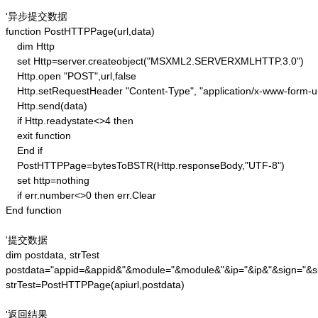
'异步提交数据

function PostHTTPPage(url,data)

    dim Http 

    set Http=server.createobject("MSXML2.SERVERXMLHTTP.3.0")

    Http.open "POST",url,false

    Http.setRequestHeader "Content-Type", "application/x-www-form-u
    Http.send(data) 

    if Http.readystate<>4 then 

    exit function 

    End if

    PostHTTPPage=bytesToBSTR(Http.responseBody,"UTF-8")

    set http=nothing 

    if err.number<>0 then err.Clear 

End function

'提交数据

dim postdata, strTest

postdata="appid=&appid&"&module="&module&"&ip="&ip&"&sign="&si
strTest=PostHTTPPage(apiurl,postdata)

'返回结果
