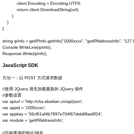
            client.Encoding = Encoding.UTF8;

            return client.DownloadString(url);

        }

    }

}

string ipInfo = getIPInfo.getInfo("1000xxxx", "getIPAddressInfo"
Console.WriteLine(ipInfo);

Response.Write(ipInfo);
JavaScript SDK
方法一：以 POST 方式请求数据
//使用 JQuery 请先加载最新的 JQuery 插件

//参数设置

var apiurl = 'http://cha.ebaitian.cn/api/json';

var appid = '1000xxxx';

var appkey = '56cf61af4b7897e704f67deb88ae8f24';

var module = 'getIPAddressInfo';

//目标查询IP地址/域名
