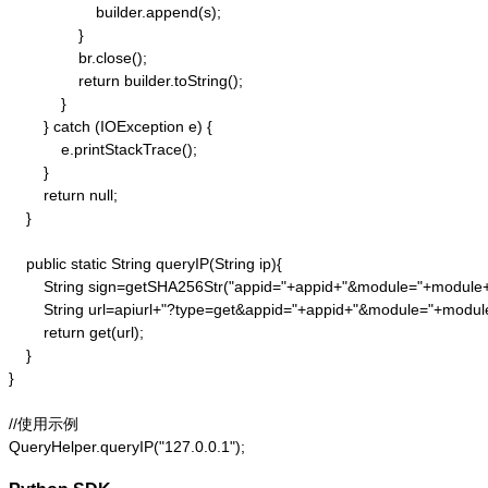
                    builder.append(s);

                }

                br.close();

                return builder.toString();

            }

        } catch (IOException e) {

            e.printStackTrace();

        }

        return null;

    }

    public static String queryIP(String ip){

        String sign=getSHA256Str("appid="+appid+"&module="+module
        String url=apiurl+"?type=get&appid="+appid+"&module="+modul
        return get(url);

    }

}

//使用示例

QueryHelper.queryIP("127.0.0.1");