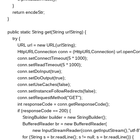
        }

        return encdeStr;

    }

    public static String get(String urlString) {

        try {

            URL url = new URL(urlString);

            HttpURLConnection conn = (HttpURLConnection) url.openConn
            conn.setConnectTimeout(5 * 1000);

            conn.setReadTimeout(5 * 1000);

            conn.setDoInput(true);

            conn.setDoOutput(true);

            conn.setUseCaches(false);

            conn.setInstanceFollowRedirects(false);

            conn.setRequestMethod("GET"); 

            int responseCode = conn.getResponseCode();

            if (responseCode == 200) {

                StringBuilder builder = new StringBuilder();

                BufferedReader br = new BufferedReader(

                        new InputStreamReader(conn.getInputStream(),"utf-8")
                for (String s = br.readLine(); s != null; s = br.readLine()) {
