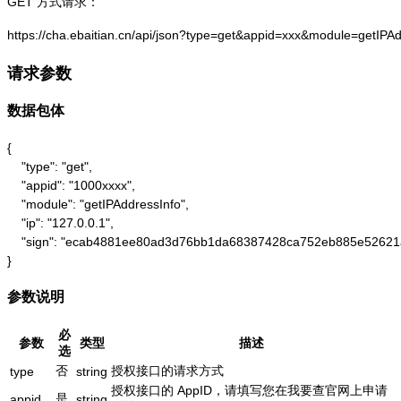
GET 方式请求：
https://cha.ebaitian.cn/api/json?type=get&appid=xxx&module=getIPA
请求参数
数据包体
{

    "type": "get",

    "appid": "1000xxxx",

    "module": "getIPAddressInfo",

    "ip": "127.0.0.1",

    "sign": "ecab4881ee80ad3d76bb1da68387428ca752eb885e52621
}
参数说明
必
参数
类型
描述
选
否
授权接口的请求方式
type
string
授权接口的 AppID，请填写您在我要查官网上申请
是
appid
string