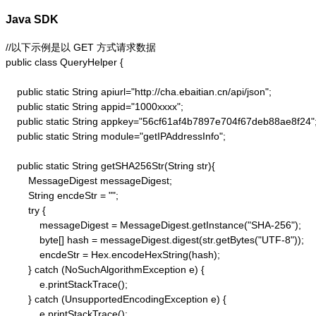
Java SDK
//以下示例是以 GET 方式请求数据

public class QueryHelper {

    public static String apiurl="http://cha.ebaitian.cn/api/json";

    public static String appid="1000xxxx";

    public static String appkey="56cf61af4b7897e704f67deb88ae8f24";
    public static String module="getIPAddressInfo";

    public static String getSHA256Str(String str){

        MessageDigest messageDigest;

        String encdeStr = "";

        try {

            messageDigest = MessageDigest.getInstance("SHA-256");

            byte[] hash = messageDigest.digest(str.getBytes("UTF-8"));

            encdeStr = Hex.encodeHexString(hash);

        } catch (NoSuchAlgorithmException e) {

            e.printStackTrace();

        } catch (UnsupportedEncodingException e) {

            e.printStackTrace();
