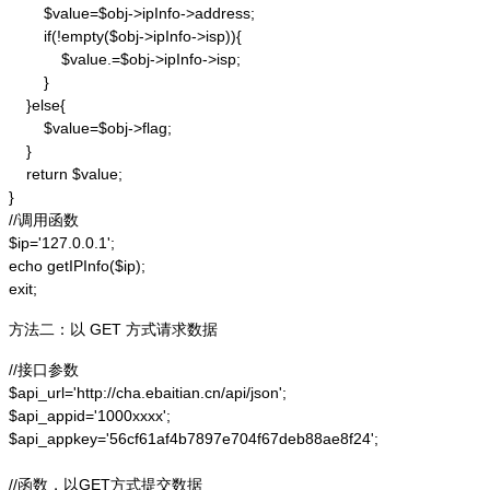
        $value=$obj->ipInfo->address;

        if(!empty($obj->ipInfo->isp)){

            $value.=$obj->ipInfo->isp;

        }

    }else{

        $value=$obj->flag;

    }

    return $value;

}

//调用函数

$ip='127.0.0.1';

echo getIPInfo($ip);

exit;
方法二：以 GET 方式请求数据
//接口参数

$api_url='http://cha.ebaitian.cn/api/json';

$api_appid='1000xxxx';

$api_appkey='56cf61af4b7897e704f67deb88ae8f24';

//函数，以GET方式提交数据
