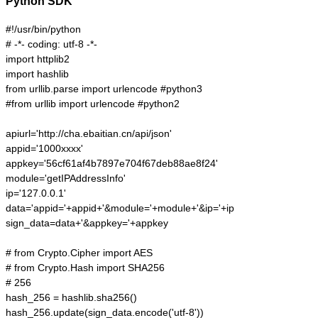
Python SDK
#!/usr/bin/python

# -*- coding: utf-8 -*-

import httplib2

import hashlib

from urllib.parse import urlencode #python3

#from urllib import urlencode #python2

apiurl='http://cha.ebaitian.cn/api/json'

appid='1000xxxx'

appkey='56cf61af4b7897e704f67deb88ae8f24'

module='getIPAddressInfo'

ip='127.0.0.1'

data='appid='+appid+'&module='+module+'&ip='+ip

sign_data=data+'&appkey='+appkey

# from Crypto.Cipher import AES

# from Crypto.Hash import SHA256

# 256

hash_256 = hashlib.sha256()

hash_256.update(sign_data.encode('utf-8'))
