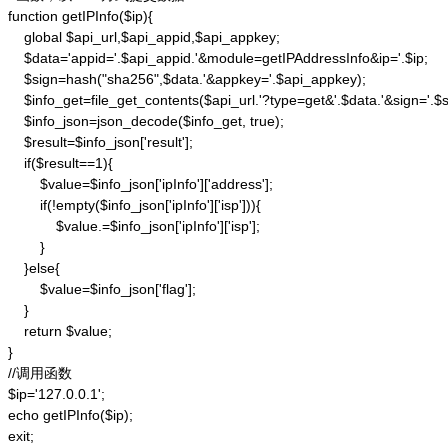
function getIPInfo($ip){

    global $api_url,$api_appid,$api_appkey;

    $data='appid='.$api_appid.'&module=getIPAddressInfo&ip='.$ip;

    $sign=hash("sha256",$data.'&appkey='.$api_appkey);

    $info_get=file_get_contents($api_url.'?type=get&'.$data.'&sign='.$si
    $info_json=json_decode($info_get, true);

    $result=$info_json['result'];

    if($result==1){

        $value=$info_json['ipInfo']['address'];

        if(!empty($info_json['ipInfo']['isp'])){

            $value.=$info_json['ipInfo']['isp'];

        }

    }else{

        $value=$info_json['flag'];

    }

    return $value;

}

//调用函数

$ip='127.0.0.1';

echo getIPInfo($ip);

exit;