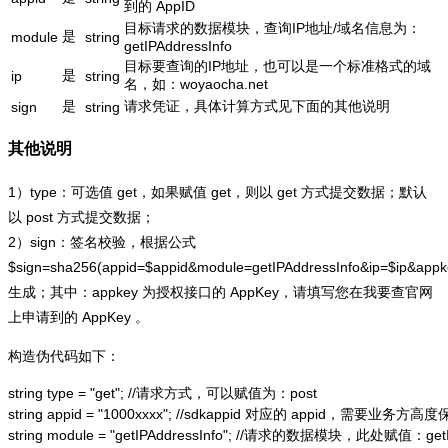
到的 AppID
目标请求的数据模块，查询IP地址/域名信息为：
是
module
string
getIPAddressInfo
目标要查询的IP地址，也可以是一个标准格式的域
是
ip
string
名，如：woyaocha.net
是
请求凭证，具体计算方式见下面的其他说明
sign
string
其他说明
1）type：可选值 get，如果赋值 get，则以 get 方式提交数据；默认
以 post 方式提交数据；
2）sign：签名校验，根据公式
$sign=sha256(appid=$appid&module=getIPAddressInfo&ip=$ip&app
生成；其中：appkey 为授权接口的 AppKey，请填写您在我要查官网
上申请到的 AppKey 。
构造伪代码如下：
string type = "get"; //请求方式，可以赋值为：post

string appid = "1000xxxx"; //sdkappid 对应的 appid，需要业务方高度
string module = "getIPAddressInfo"; //请求的数据模块，此处赋值：getIP