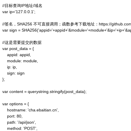
//目标查询IP地址/域名

var ip='127.0.0.1';

//签名，SHA256 不可直接调用；函数参考下载地址：https://github.com/alex
var sign = SHA256('appid='+appid+'&module='+module+'&ip='+ip+'&a
//这是需要提交的数据

var post_data = {

    appid: appid,  

    module: module,

    ip: ip,

    sign: sign

};  

var content = querystring.stringify(post_data);  

var options = {  

    hostname: 'cha.ebaitian.cn',  

    port: 80,  

    path: '/api/json',  

    method: 'POST',  
