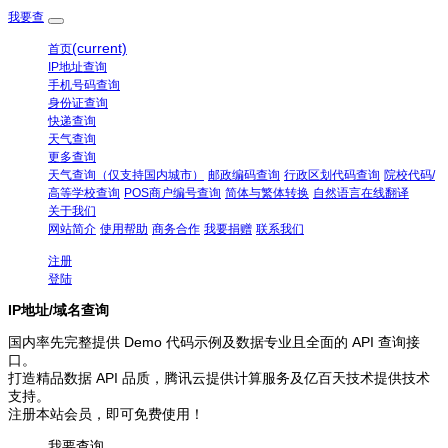
我要查
(current)
首页
IP地址查询
手机号码查询
身份证查询
快递查询
天气查询
更多查询
天气查询（仅支持国内城市）
邮政编码查询
行政区划代码查询
院校代码/
高等学校查询
POS商户编号查询
简体与繁体转换
自然语言在线翻译
关于我们
网站简介
使用帮助
商务合作
我要捐赠
联系我们
注册
登陆
IP地址/域名查询
国内率先完整提供 Demo 代码示例及数据专业且全面的 API 查询接
口。
打造精品数据 API 品质，腾讯云提供计算服务及亿百天技术提供技术
支持。
注册本站会员，即可免费使用！
我要查询