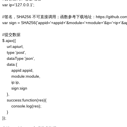
var ip='127.0.0.1';

//签名，SHA256 不可直接调用；函数参考下载地址：https://github.com/alex
var sign = SHA256('appid='+appid+'&module='+module+'&ip='+ip+'&a
//提交数据

$.ajax({

    url:apiurl,

    type:'post',

    dataType:'json',

    data:{

        appid:appid,

        module:module,

        ip:ip,

        sign:sign

    },

    success:function(res){

        console.log(res);

    }

});