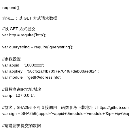
方法二：以 GET 方式请求数据
//以 GET 方式提交

var http = require('http');  

var querystring = require('querystring');  

//参数设置

var appid = '1000xxxx';

var appkey = '56cf61af4b7897e704f67deb88ae8f24';

var module = 'getIPAddressInfo';

//目标查询IP地址/域名

var ip='127.0.0.1';

//签名，SHA256 不可直接调用；函数参考下载地址：https://github.com/alex
var sign = SHA256('appid='+appid+'&module='+module+'&ip='+ip+'&a
//这是需要提交的数据
