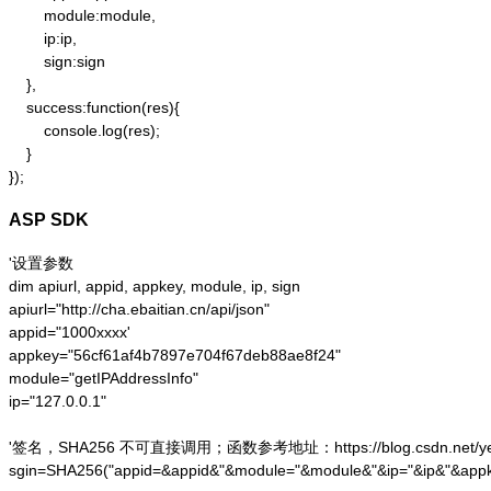
        module:module,

        ip:ip,

        sign:sign

    },

    success:function(res){

        console.log(res);

    }

});
ASP SDK
'设置参数

dim apiurl, appid, appkey, module, ip, sign

apiurl="http://cha.ebaitian.cn/api/json"

appid="1000xxxx'

appkey="56cf61af4b7897e704f67deb88ae8f24"

module="getIPAddressInfo"

ip="127.0.0.1"

'签名，SHA256 不可直接调用；函数参考地址：https://blog.csdn.net/yesoce/a
sgin=SHA256("appid=&appid&"&module="&module&"&ip="&ip&"&appk