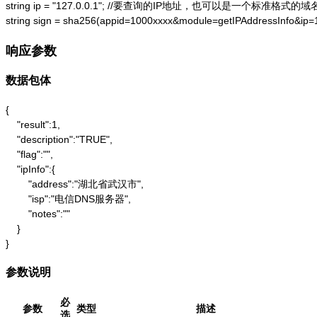
string ip = "127.0.0.1"; //要查询的IP地址，也可以是一个标准格式的域名
string sign = sha256(appid=1000xxxx&module=getIPAddressInfo&ip
响应参数
数据包体
{

    "result":1,

    "description":"TRUE",

    "flag":"",

    "ipInfo":{

        "address":"湖北省武汉市",

        "isp":"电信DNS服务器",

        "notes":""

    }

}
参数说明
必
参数
类型
描述
选