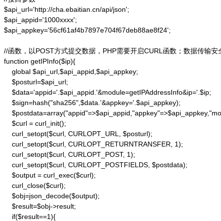
$api_url='http://cha.ebaitian.cn/api/json';

$api_appid='1000xxxx';

$api_appkey='56cf61af4b7897e704f67deb88ae8f24';

//函数，以POST方式提交数据，PHP需要开启CURL函数；数据传输安
function getIPInfo($ip){

    global $api_url,$api_appid,$api_appkey;

    $posturl=$api_url;

    $data='appid='.$api_appid.'&module=getIPAddressInfo&ip='.$ip;

    $sign=hash("sha256",$data.'&appkey='.$api_appkey);

    $postdata=array("appid"=>$api_appid,"appkey"=>$api_appkey,"modu
    $curl = curl_init();

    curl_setopt($curl, CURLOPT_URL, $posturl);

    curl_setopt($curl, CURLOPT_RETURNTRANSFER, 1);

    curl_setopt($curl, CURLOPT_POST, 1);

    curl_setopt($curl, CURLOPT_POSTFIELDS, $postdata);

    $output = curl_exec($curl);

    curl_close($curl);

    $obj=json_decode($output);

    $result=$obj->result;

    if($result==1){
