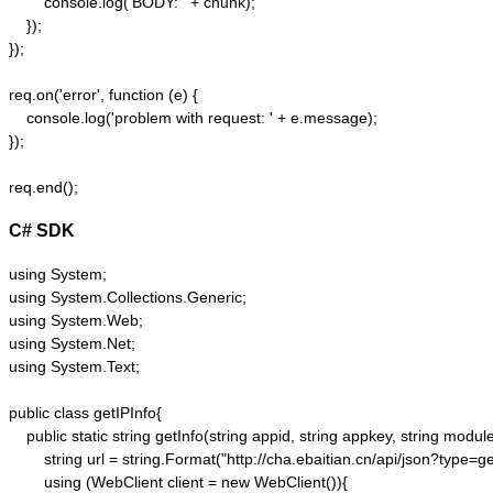
        console.log('BODY: ' + chunk);

    });  

});  

req.on('error', function (e) {  

    console.log('problem with request: ' + e.message);  

});  

C# SDK
using System;

using System.Collections.Generic;

using System.Web;

using System.Net;

using System.Text;

public class getIPInfo{

    public static string getInfo(string appid, string appkey, string module,
        string url = string.Format("http://cha.ebaitian.cn/api/json?typ
        using (WebClient client = new WebClient()){
