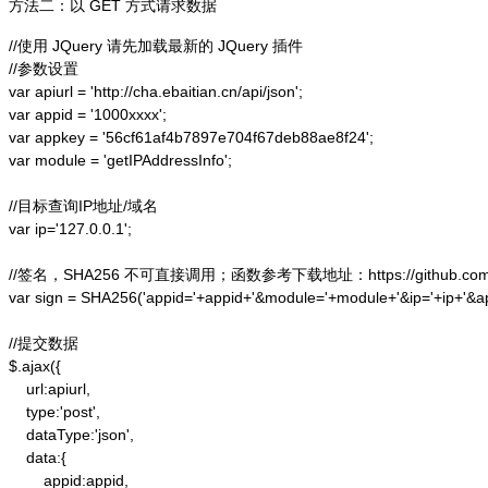
方法二：以 GET 方式请求数据
//使用 JQuery 请先加载最新的 JQuery 插件

//参数设置

var apiurl = 'http://cha.ebaitian.cn/api/json';

var appid = '1000xxxx';

var appkey = '56cf61af4b7897e704f67deb88ae8f24';

var module = 'getIPAddressInfo';

//目标查询IP地址/域名

var ip='127.0.0.1';

//签名，SHA256 不可直接调用；函数参考下载地址：https://github.com/alex
var sign = SHA256('appid='+appid+'&module='+module+'&ip='+ip+'&a
//提交数据

$.ajax({

    url:apiurl,

    type:'post',

    dataType:'json',

    data:{

        appid:appid,
