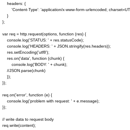
    headers: {  

        'Content-Type': 'application/x-www-form-urlencoded; charset=UTF
    }  

};  

var req = http.request(options, function (res) {  

    console.log('STATUS: ' + res.statusCode);  

    console.log('HEADERS: ' + JSON.stringify(res.headers));  

    res.setEncoding('utf8');  

    res.on('data', function (chunk) {  

        console.log('BODY: ' + chunk);  

    //JSON.parse(chunk)

    });  

});  

req.on('error', function (e) {  

    console.log('problem with request: ' + e.message);  

});  

// write data to request body  

req.write(content);  
