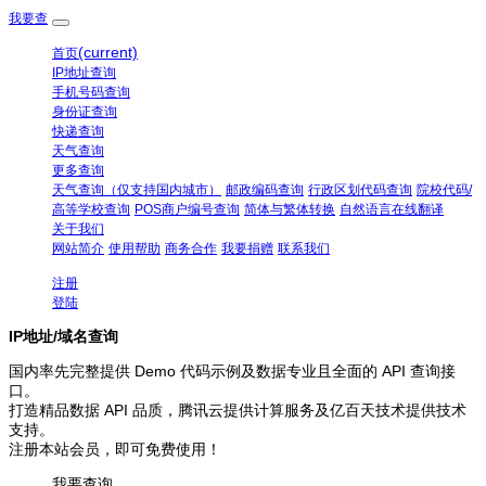
我要查
(current)
首页
IP地址查询
手机号码查询
身份证查询
快递查询
天气查询
更多查询
天气查询（仅支持国内城市）
邮政编码查询
行政区划代码查询
院校代码/
高等学校查询
POS商户编号查询
简体与繁体转换
自然语言在线翻译
关于我们
网站简介
使用帮助
商务合作
我要捐赠
联系我们
注册
登陆
IP地址/域名查询
国内率先完整提供 Demo 代码示例及数据专业且全面的 API 查询接
口。
打造精品数据 API 品质，腾讯云提供计算服务及亿百天技术提供技术
支持。
注册本站会员，即可免费使用！
我要查询