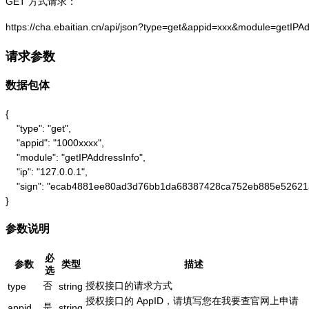
GET 方式请求：
https://cha.ebaitian.cn/api/json?type=get&appid=xxx&module=getIPA
请求参数
数据包体
{

    "type": "get",

    "appid": "1000xxxx",

    "module": "getIPAddressInfo",

    "ip": "127.0.0.1",

    "sign": "ecab4881ee80ad3d76bb1da68387428ca752eb885e52621
}
参数说明
必
参数
类型
描述
选
否
授权接口的请求方式
type
string
授权接口的 AppID，请填写您在我要查官网上申请
是
appid
string