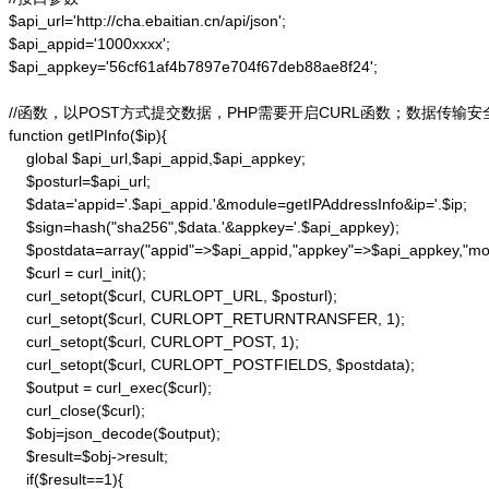
$api_url='http://cha.ebaitian.cn/api/json';

$api_appid='1000xxxx';

$api_appkey='56cf61af4b7897e704f67deb88ae8f24';

//函数，以POST方式提交数据，PHP需要开启CURL函数；数据传输安
function getIPInfo($ip){

    global $api_url,$api_appid,$api_appkey;

    $posturl=$api_url;

    $data='appid='.$api_appid.'&module=getIPAddressInfo&ip='.$ip;

    $sign=hash("sha256",$data.'&appkey='.$api_appkey);

    $postdata=array("appid"=>$api_appid,"appkey"=>$api_appkey,"modu
    $curl = curl_init();

    curl_setopt($curl, CURLOPT_URL, $posturl);

    curl_setopt($curl, CURLOPT_RETURNTRANSFER, 1);

    curl_setopt($curl, CURLOPT_POST, 1);

    curl_setopt($curl, CURLOPT_POSTFIELDS, $postdata);

    $output = curl_exec($curl);

    curl_close($curl);

    $obj=json_decode($output);

    $result=$obj->result;

    if($result==1){
