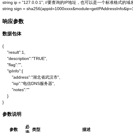
string ip = "127.0.0.1"; //要查询的IP地址，也可以是一个标准格式的域名
string sign = sha256(appid=1000xxxx&module=getIPAddressInfo&ip
响应参数
数据包体
{

    "result":1,

    "description":"TRUE",

    "flag":"",

    "ipInfo":{

        "address":"湖北省武汉市",

        "isp":"电信DNS服务器",

        "notes":""

    }

}
参数说明
必
参数
类型
描述
选