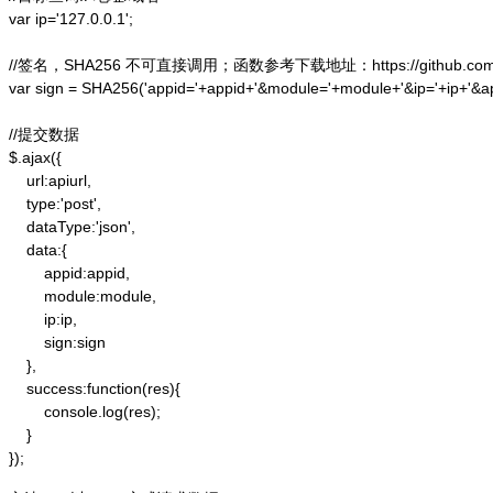
var ip='127.0.0.1';

//签名，SHA256 不可直接调用；函数参考下载地址：https://github.com/alex
var sign = SHA256('appid='+appid+'&module='+module+'&ip='+ip+'&a
//提交数据

$.ajax({

    url:apiurl,

    type:'post',

    dataType:'json',

    data:{

        appid:appid,

        module:module,

        ip:ip,

        sign:sign

    },

    success:function(res){

        console.log(res);

    }

});