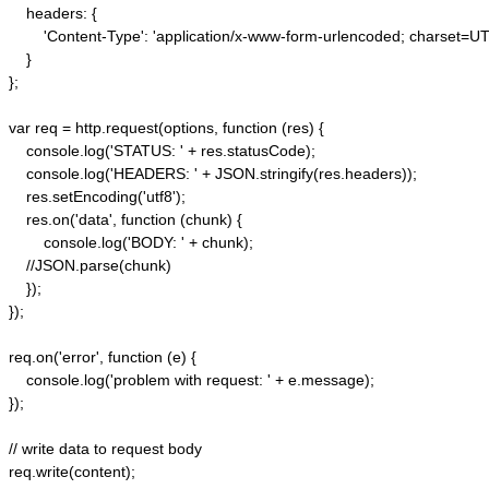
    headers: {  

        'Content-Type': 'application/x-www-form-urlencoded; charset=UTF
    }  

};  

var req = http.request(options, function (res) {  

    console.log('STATUS: ' + res.statusCode);  

    console.log('HEADERS: ' + JSON.stringify(res.headers));  

    res.setEncoding('utf8');  

    res.on('data', function (chunk) {  

        console.log('BODY: ' + chunk);  

    //JSON.parse(chunk)

    });  

});  

req.on('error', function (e) {  

    console.log('problem with request: ' + e.message);  

});  

// write data to request body  

req.write(content);  
