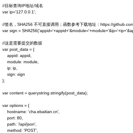
//目标查询IP地址/域名

var ip='127.0.0.1';

//签名，SHA256 不可直接调用；函数参考下载地址：https://github.com/alex
var sign = SHA256('appid='+appid+'&module='+module+'&ip='+ip+'&a
//这是需要提交的数据

var post_data = {

    appid: appid,  

    module: module,

    ip: ip,

    sign: sign

};  

var content = querystring.stringify(post_data);  

var options = {  

    hostname: 'cha.ebaitian.cn',  

    port: 80,  

    path: '/api/json',  

    method: 'POST',  
