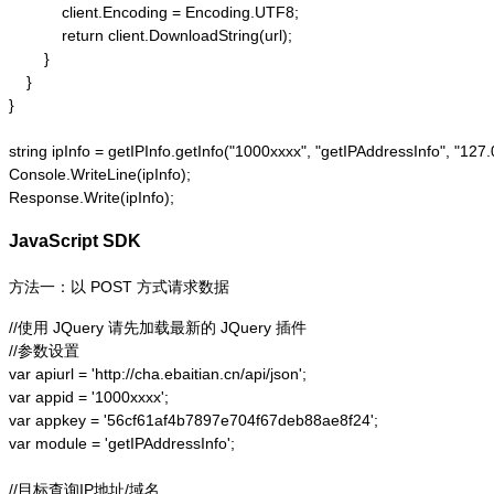
            client.Encoding = Encoding.UTF8;

            return client.DownloadString(url);

        }

    }

}

string ipInfo = getIPInfo.getInfo("1000xxxx", "getIPAddressInfo"
Console.WriteLine(ipInfo);

Response.Write(ipInfo);
JavaScript SDK
方法一：以 POST 方式请求数据
//使用 JQuery 请先加载最新的 JQuery 插件

//参数设置

var apiurl = 'http://cha.ebaitian.cn/api/json';

var appid = '1000xxxx';

var appkey = '56cf61af4b7897e704f67deb88ae8f24';

var module = 'getIPAddressInfo';

//目标查询IP地址/域名
