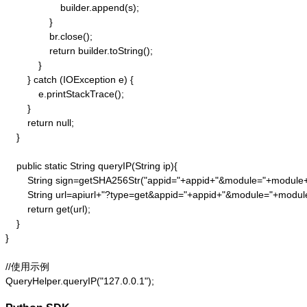
                    builder.append(s);

                }

                br.close();

                return builder.toString();

            }

        } catch (IOException e) {

            e.printStackTrace();

        }

        return null;

    }

    public static String queryIP(String ip){

        String sign=getSHA256Str("appid="+appid+"&module="+module
        String url=apiurl+"?type=get&appid="+appid+"&module="+modul
        return get(url);

    }

}

//使用示例

QueryHelper.queryIP("127.0.0.1");