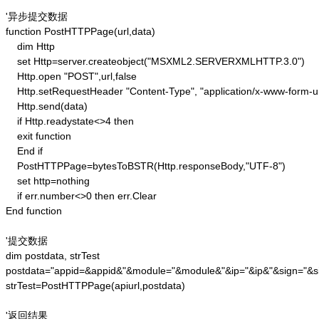
'异步提交数据

function PostHTTPPage(url,data)

    dim Http 

    set Http=server.createobject("MSXML2.SERVERXMLHTTP.3.0")

    Http.open "POST",url,false

    Http.setRequestHeader "Content-Type", "application/x-www-form-u
    Http.send(data) 

    if Http.readystate<>4 then 

    exit function 

    End if

    PostHTTPPage=bytesToBSTR(Http.responseBody,"UTF-8")

    set http=nothing 

    if err.number<>0 then err.Clear 

End function

'提交数据

dim postdata, strTest

postdata="appid=&appid&"&module="&module&"&ip="&ip&"&sign="&si
strTest=PostHTTPPage(apiurl,postdata)

'返回结果
