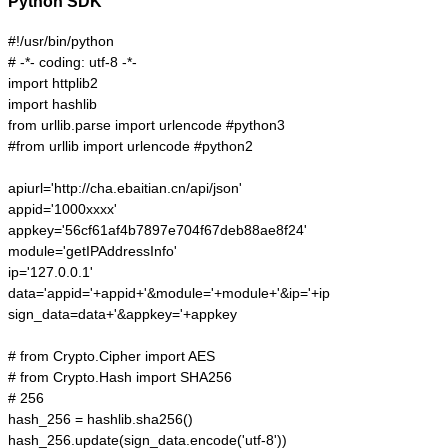
Python SDK
#!/usr/bin/python

# -*- coding: utf-8 -*-

import httplib2

import hashlib

from urllib.parse import urlencode #python3

#from urllib import urlencode #python2

apiurl='http://cha.ebaitian.cn/api/json'

appid='1000xxxx'

appkey='56cf61af4b7897e704f67deb88ae8f24'

module='getIPAddressInfo'

ip='127.0.0.1'

data='appid='+appid+'&module='+module+'&ip='+ip

sign_data=data+'&appkey='+appkey

# from Crypto.Cipher import AES

# from Crypto.Hash import SHA256

# 256

hash_256 = hashlib.sha256()

hash_256.update(sign_data.encode('utf-8'))
