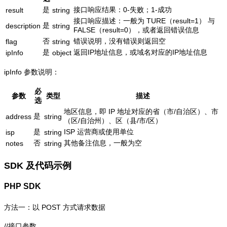
是
接口响应结果：0-失败；1-成功
result
string
接口响应描述：一般为 TURE（result=1） 与
是
description
string
FALSE（result=0），或者返回错误信息
否
错误说明，没有错误则返回空
flag
string
是
返回IP地址信息，或域名对应的IP地址信息
ipInfo
object
ipInfo 参数说明：
必
参数
类型
描述
选
地区信息，即 IP 地址对应的省（市/自治区）、市
是
address
string
（区/自治州）、区（县/市/区）
是
ISP 运营商或使用单位
isp
string
否
其他备注信息，一般为空
notes
string
SDK 及代码示例
PHP SDK
方法一：以 POST 方式请求数据
//接口参数
