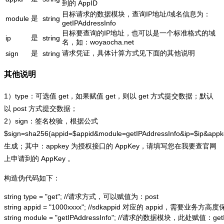
到的 AppID
目标请求的数据模块，查询IP地址/域名信息为：
是
module
string
getIPAddressInfo
目标要查询的IP地址，也可以是一个标准格式的域
是
ip
string
名，如：woyaocha.net
是
请求凭证，具体计算方式见下面的其他说明
sign
string
其他说明
1）type：可选值 get，如果赋值 get，则以 get 方式提交数据；默认
以 post 方式提交数据；
2）sign：签名校验，根据公式
$sign=sha256(appid=$appid&module=getIPAddressInfo&ip=$ip&app
生成；其中：appkey 为授权接口的 AppKey，请填写您在我要查官网
上申请到的 AppKey 。
构造伪代码如下：
string type = "get"; //请求方式，可以赋值为：post

string appid = "1000xxxx"; //sdkappid 对应的 appid，需要业务方高度
string module = "getIPAddressInfo"; //请求的数据模块，此处赋值：getIP