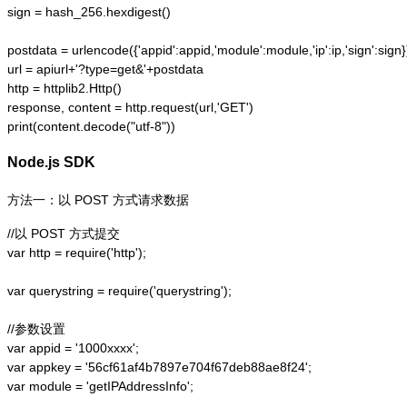
sign = hash_256.hexdigest()

postdata = urlencode({'appid':appid,'module':module,'ip':ip,'sign':sign})
url = apiurl+'?type=get&'+postdata

http = httplib2.Http()

response, content = http.request(url,'GET')

print(content.decode("utf-8"))
Node.js SDK
方法一：以 POST 方式请求数据
//以 POST 方式提交

var http = require('http');  

var querystring = require('querystring');  

//参数设置

var appid = '1000xxxx';

var appkey = '56cf61af4b7897e704f67deb88ae8f24';

var module = 'getIPAddressInfo';
