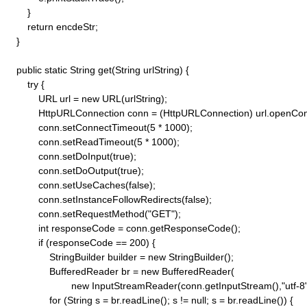
        }

        return encdeStr;

    }

    public static String get(String urlString) {

        try {

            URL url = new URL(urlString);

            HttpURLConnection conn = (HttpURLConnection) url.openConn
            conn.setConnectTimeout(5 * 1000);

            conn.setReadTimeout(5 * 1000);

            conn.setDoInput(true);

            conn.setDoOutput(true);

            conn.setUseCaches(false);

            conn.setInstanceFollowRedirects(false);

            conn.setRequestMethod("GET"); 

            int responseCode = conn.getResponseCode();

            if (responseCode == 200) {

                StringBuilder builder = new StringBuilder();

                BufferedReader br = new BufferedReader(

                        new InputStreamReader(conn.getInputStream(),"utf-8")
                for (String s = br.readLine(); s != null; s = br.readLine()) {
