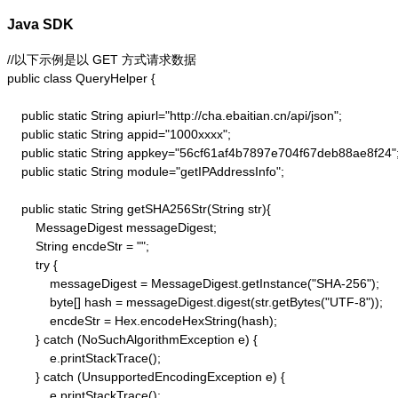
Java SDK
//以下示例是以 GET 方式请求数据

public class QueryHelper {

    public static String apiurl="http://cha.ebaitian.cn/api/json";

    public static String appid="1000xxxx";

    public static String appkey="56cf61af4b7897e704f67deb88ae8f24";
    public static String module="getIPAddressInfo";

    public static String getSHA256Str(String str){

        MessageDigest messageDigest;

        String encdeStr = "";

        try {

            messageDigest = MessageDigest.getInstance("SHA-256");

            byte[] hash = messageDigest.digest(str.getBytes("UTF-8"));

            encdeStr = Hex.encodeHexString(hash);

        } catch (NoSuchAlgorithmException e) {

            e.printStackTrace();

        } catch (UnsupportedEncodingException e) {

            e.printStackTrace();
