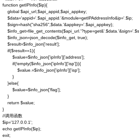
function getIPInfo($ip){

    global $api_url,$api_appid,$api_appkey;

    $data='appid='.$api_appid.'&module=getIPAddressInfo&ip='.$ip;

    $sign=hash("sha256",$data.'&appkey='.$api_appkey);

    $info_get=file_get_contents($api_url.'?type=get&'.$data.'&sign='.$si
    $info_json=json_decode($info_get, true);

    $result=$info_json['result'];

    if($result==1){

        $value=$info_json['ipInfo']['address'];

        if(!empty($info_json['ipInfo']['isp'])){

            $value.=$info_json['ipInfo']['isp'];

        }

    }else{

        $value=$info_json['flag'];

    }

    return $value;

}

//调用函数

$ip='127.0.0.1';

echo getIPInfo($ip);

exit;