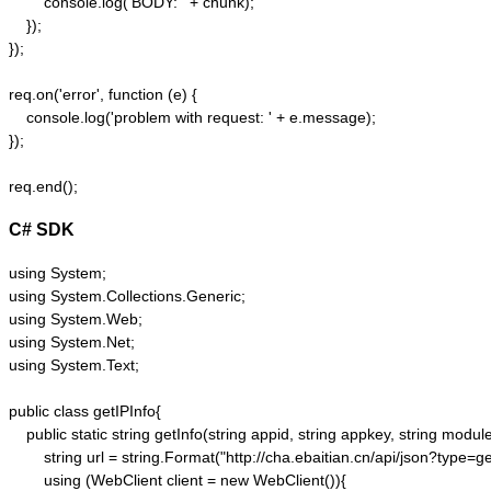
        console.log('BODY: ' + chunk);

    });  

});  

req.on('error', function (e) {  

    console.log('problem with request: ' + e.message);  

});  

C# SDK
using System;

using System.Collections.Generic;

using System.Web;

using System.Net;

using System.Text;

public class getIPInfo{

    public static string getInfo(string appid, string appkey, string module,
        string url = string.Format("http://cha.ebaitian.cn/api/json?typ
        using (WebClient client = new WebClient()){
