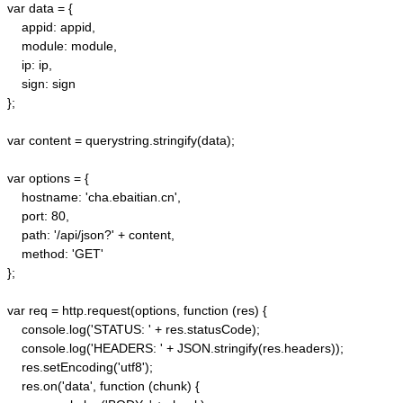
var data = {

    appid: appid, 

    module: module,

    ip: ip,

    sign: sign

};

var content = querystring.stringify(data);  

var options = {  

    hostname: 'cha.ebaitian.cn',  

    port: 80,  

    path: '/api/json?' + content,  

    method: 'GET'  

};  

var req = http.request(options, function (res) {  

    console.log('STATUS: ' + res.statusCode);  

    console.log('HEADERS: ' + JSON.stringify(res.headers));  

    res.setEncoding('utf8');  

    res.on('data', function (chunk) {  
