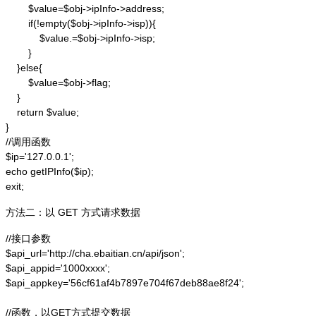
        $value=$obj->ipInfo->address;

        if(!empty($obj->ipInfo->isp)){

            $value.=$obj->ipInfo->isp;

        }

    }else{

        $value=$obj->flag;

    }

    return $value;

}

//调用函数

$ip='127.0.0.1';

echo getIPInfo($ip);

exit;
方法二：以 GET 方式请求数据
//接口参数

$api_url='http://cha.ebaitian.cn/api/json';

$api_appid='1000xxxx';

$api_appkey='56cf61af4b7897e704f67deb88ae8f24';

//函数，以GET方式提交数据
