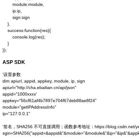
        module:module,

        ip:ip,

        sign:sign

    },

    success:function(res){

        console.log(res);

    }

});
ASP SDK
'设置参数

dim apiurl, appid, appkey, module, ip, sign

apiurl="http://cha.ebaitian.cn/api/json"

appid="1000xxxx'

appkey="56cf61af4b7897e704f67deb88ae8f24"

module="getIPAddressInfo"

ip="127.0.0.1"

'签名，SHA256 不可直接调用；函数参考地址：https://blog.csdn.net/yesoce/a
sgin=SHA256("appid=&appid&"&module="&module&"&ip="&ip&"&appk