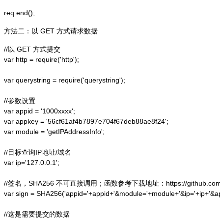
方法二：以 GET 方式请求数据
//以 GET 方式提交

var http = require('http');  

var querystring = require('querystring');  

//参数设置

var appid = '1000xxxx';

var appkey = '56cf61af4b7897e704f67deb88ae8f24';

var module = 'getIPAddressInfo';

//目标查询IP地址/域名

var ip='127.0.0.1';

//签名，SHA256 不可直接调用；函数参考下载地址：https://github.com/alex
var sign = SHA256('appid='+appid+'&module='+module+'&ip='+ip+'&a
//这是需要提交的数据
