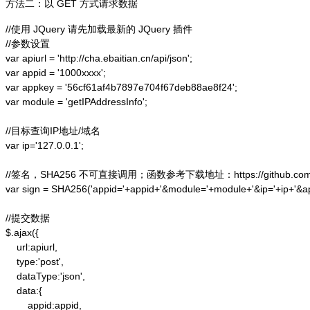
方法二：以 GET 方式请求数据
//使用 JQuery 请先加载最新的 JQuery 插件

//参数设置

var apiurl = 'http://cha.ebaitian.cn/api/json';

var appid = '1000xxxx';

var appkey = '56cf61af4b7897e704f67deb88ae8f24';

var module = 'getIPAddressInfo';

//目标查询IP地址/域名

var ip='127.0.0.1';

//签名，SHA256 不可直接调用；函数参考下载地址：https://github.com/alex
var sign = SHA256('appid='+appid+'&module='+module+'&ip='+ip+'&a
//提交数据

$.ajax({

    url:apiurl,

    type:'post',

    dataType:'json',

    data:{

        appid:appid,
