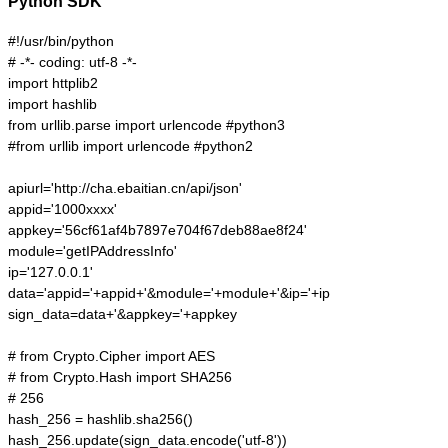
Python SDK
#!/usr/bin/python

# -*- coding: utf-8 -*-

import httplib2

import hashlib

from urllib.parse import urlencode #python3

#from urllib import urlencode #python2

apiurl='http://cha.ebaitian.cn/api/json'

appid='1000xxxx'

appkey='56cf61af4b7897e704f67deb88ae8f24'

module='getIPAddressInfo'

ip='127.0.0.1'

data='appid='+appid+'&module='+module+'&ip='+ip

sign_data=data+'&appkey='+appkey

# from Crypto.Cipher import AES

# from Crypto.Hash import SHA256

# 256

hash_256 = hashlib.sha256()

hash_256.update(sign_data.encode('utf-8'))
