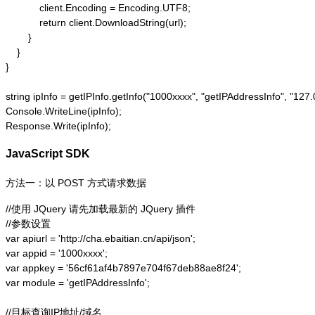
            client.Encoding = Encoding.UTF8;

            return client.DownloadString(url);

        }

    }

}

string ipInfo = getIPInfo.getInfo("1000xxxx", "getIPAddressInfo"
Console.WriteLine(ipInfo);

Response.Write(ipInfo);
JavaScript SDK
方法一：以 POST 方式请求数据
//使用 JQuery 请先加载最新的 JQuery 插件

//参数设置

var apiurl = 'http://cha.ebaitian.cn/api/json';

var appid = '1000xxxx';

var appkey = '56cf61af4b7897e704f67deb88ae8f24';

var module = 'getIPAddressInfo';

//目标查询IP地址/域名
