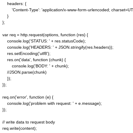
    headers: {  

        'Content-Type': 'application/x-www-form-urlencoded; charset=UTF
    }  

};  

var req = http.request(options, function (res) {  

    console.log('STATUS: ' + res.statusCode);  

    console.log('HEADERS: ' + JSON.stringify(res.headers));  

    res.setEncoding('utf8');  

    res.on('data', function (chunk) {  

        console.log('BODY: ' + chunk);  

    //JSON.parse(chunk)

    });  

});  

req.on('error', function (e) {  

    console.log('problem with request: ' + e.message);  

});  

// write data to request body  

req.write(content);  
