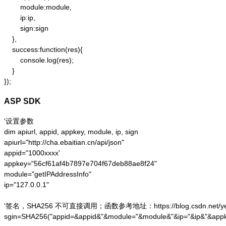
        module:module,

        ip:ip,

        sign:sign

    },

    success:function(res){

        console.log(res);

    }

});
ASP SDK
'设置参数

dim apiurl, appid, appkey, module, ip, sign

apiurl="http://cha.ebaitian.cn/api/json"

appid="1000xxxx'

appkey="56cf61af4b7897e704f67deb88ae8f24"

module="getIPAddressInfo"

ip="127.0.0.1"

'签名，SHA256 不可直接调用；函数参考地址：https://blog.csdn.net/yesoce/a
sgin=SHA256("appid=&appid&"&module="&module&"&ip="&ip&"&appk