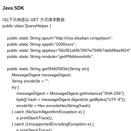
Java SDK
//以下示例是以 GET 方式请求数据

public class QueryHelper {

    public static String apiurl="http://cha.ebaitian.cn/api/json";

    public static String appid="1000xxxx";

    public static String appkey="56cf61af4b7897e704f67deb88ae8f24";
    public static String module="getIPAddressInfo";

    public static String getSHA256Str(String str){

        MessageDigest messageDigest;

        String encdeStr = "";

        try {

            messageDigest = MessageDigest.getInstance("SHA-256");

            byte[] hash = messageDigest.digest(str.getBytes("UTF-8"));

            encdeStr = Hex.encodeHexString(hash);

        } catch (NoSuchAlgorithmException e) {

            e.printStackTrace();

        } catch (UnsupportedEncodingException e) {

            e.printStackTrace();
