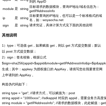
到的 AppID
目标请求的数据模块，查询IP地址/域名信息为：
是
module
string
getIPAddressInfo
目标要查询的IP地址，也可以是一个标准格式的域
是
ip
string
名，如：woyaocha.net
是
请求凭证，具体计算方式见下面的其他说明
sign
string
其他说明
1）type：可选值 get，如果赋值 get，则以 get 方式提交数据；默认
以 post 方式提交数据；
2）sign：签名校验，根据公式
$sign=sha256(appid=$appid&module=getIPAddressInfo&ip=$ip&app
生成；其中：appkey 为授权接口的 AppKey，请填写您在我要查官网
上申请到的 AppKey 。
构造伪代码如下：
string type = "get"; //请求方式，可以赋值为：post

string appid = "1000xxxx"; //sdkappid 对应的 appid，需要业务方高度
string module = "getIPAddressInfo"; //请求的数据模块，此处赋值：getIP