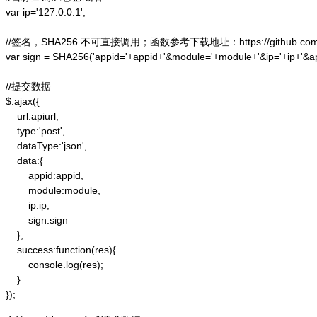
var ip='127.0.0.1';

//签名，SHA256 不可直接调用；函数参考下载地址：https://github.com/alex
var sign = SHA256('appid='+appid+'&module='+module+'&ip='+ip+'&a
//提交数据

$.ajax({

    url:apiurl,

    type:'post',

    dataType:'json',

    data:{

        appid:appid,

        module:module,

        ip:ip,

        sign:sign

    },

    success:function(res){

        console.log(res);

    }

});