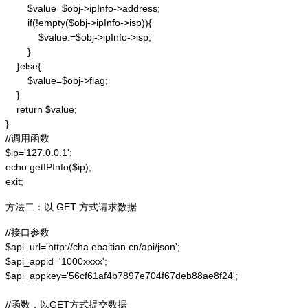
        $value=$obj->ipInfo->address;

        if(!empty($obj->ipInfo->isp)){

            $value.=$obj->ipInfo->isp;

        }

    }else{

        $value=$obj->flag;

    }

    return $value;

}

//调用函数

$ip='127.0.0.1';

echo getIPInfo($ip);

exit;
方法二：以 GET 方式请求数据
//接口参数

$api_url='http://cha.ebaitian.cn/api/json';

$api_appid='1000xxxx';

$api_appkey='56cf61af4b7897e704f67deb88ae8f24';

//函数，以GET方式提交数据
