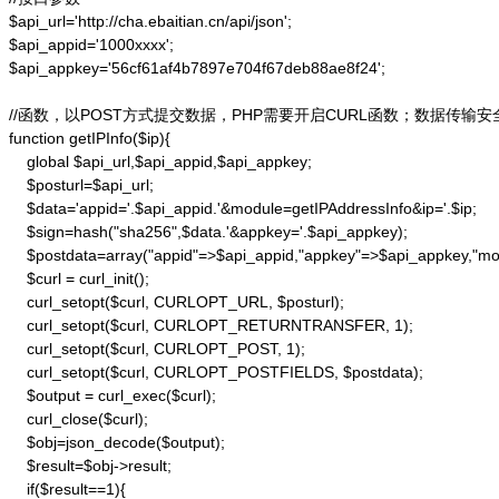
$api_url='http://cha.ebaitian.cn/api/json';

$api_appid='1000xxxx';

$api_appkey='56cf61af4b7897e704f67deb88ae8f24';

//函数，以POST方式提交数据，PHP需要开启CURL函数；数据传输安
function getIPInfo($ip){

    global $api_url,$api_appid,$api_appkey;

    $posturl=$api_url;

    $data='appid='.$api_appid.'&module=getIPAddressInfo&ip='.$ip;

    $sign=hash("sha256",$data.'&appkey='.$api_appkey);

    $postdata=array("appid"=>$api_appid,"appkey"=>$api_appkey,"modu
    $curl = curl_init();

    curl_setopt($curl, CURLOPT_URL, $posturl);

    curl_setopt($curl, CURLOPT_RETURNTRANSFER, 1);

    curl_setopt($curl, CURLOPT_POST, 1);

    curl_setopt($curl, CURLOPT_POSTFIELDS, $postdata);

    $output = curl_exec($curl);

    curl_close($curl);

    $obj=json_decode($output);

    $result=$obj->result;

    if($result==1){
