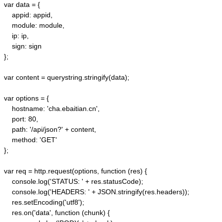
var data = {

    appid: appid, 

    module: module,

    ip: ip,

    sign: sign

};

var content = querystring.stringify(data);  

var options = {  

    hostname: 'cha.ebaitian.cn',  

    port: 80,  

    path: '/api/json?' + content,  

    method: 'GET'  

};  

var req = http.request(options, function (res) {  

    console.log('STATUS: ' + res.statusCode);  

    console.log('HEADERS: ' + JSON.stringify(res.headers));  

    res.setEncoding('utf8');  

    res.on('data', function (chunk) {  
