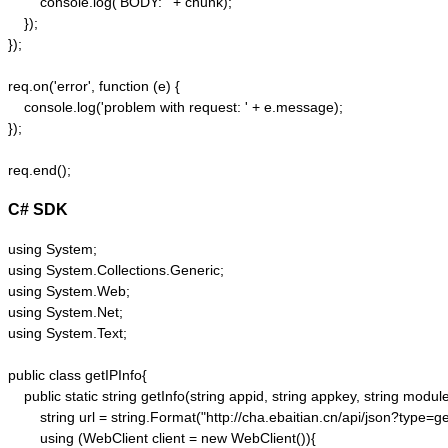
        console.log('BODY: ' + chunk);

    });  

});  

req.on('error', function (e) {  

    console.log('problem with request: ' + e.message);  

});  

C# SDK
using System;

using System.Collections.Generic;

using System.Web;

using System.Net;

using System.Text;

public class getIPInfo{

    public static string getInfo(string appid, string appkey, string module,
        string url = string.Format("http://cha.ebaitian.cn/api/json?typ
        using (WebClient client = new WebClient()){
