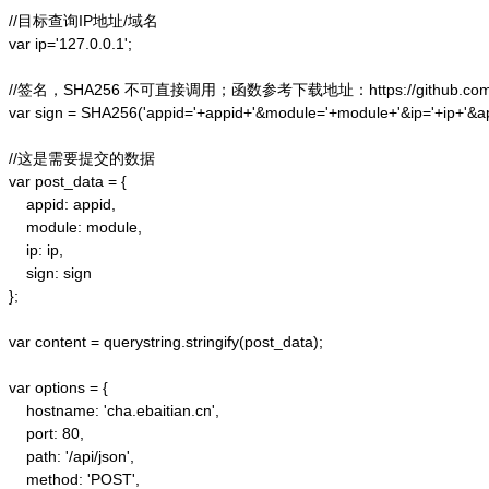
//目标查询IP地址/域名

var ip='127.0.0.1';

//签名，SHA256 不可直接调用；函数参考下载地址：https://github.com/alex
var sign = SHA256('appid='+appid+'&module='+module+'&ip='+ip+'&a
//这是需要提交的数据

var post_data = {

    appid: appid,  

    module: module,

    ip: ip,

    sign: sign

};  

var content = querystring.stringify(post_data);  

var options = {  

    hostname: 'cha.ebaitian.cn',  

    port: 80,  

    path: '/api/json',  

    method: 'POST',  
