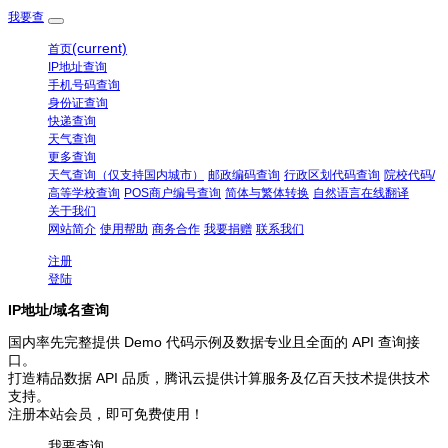
我要查
(current)
首页
IP地址查询
手机号码查询
身份证查询
快递查询
天气查询
更多查询
天气查询（仅支持国内城市）
邮政编码查询
行政区划代码查询
院校代码/
高等学校查询
POS商户编号查询
简体与繁体转换
自然语言在线翻译
关于我们
网站简介
使用帮助
商务合作
我要捐赠
联系我们
注册
登陆
IP地址/域名查询
国内率先完整提供 Demo 代码示例及数据专业且全面的 API 查询接
口。
打造精品数据 API 品质，腾讯云提供计算服务及亿百天技术提供技术
支持。
注册本站会员，即可免费使用！
我要查询