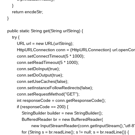
        }

        return encdeStr;

    }

    public static String get(String urlString) {

        try {

            URL url = new URL(urlString);

            HttpURLConnection conn = (HttpURLConnection) url.openConn
            conn.setConnectTimeout(5 * 1000);

            conn.setReadTimeout(5 * 1000);

            conn.setDoInput(true);

            conn.setDoOutput(true);

            conn.setUseCaches(false);

            conn.setInstanceFollowRedirects(false);

            conn.setRequestMethod("GET"); 

            int responseCode = conn.getResponseCode();

            if (responseCode == 200) {

                StringBuilder builder = new StringBuilder();

                BufferedReader br = new BufferedReader(

                        new InputStreamReader(conn.getInputStream(),"utf-8")
                for (String s = br.readLine(); s != null; s = br.readLine()) {
