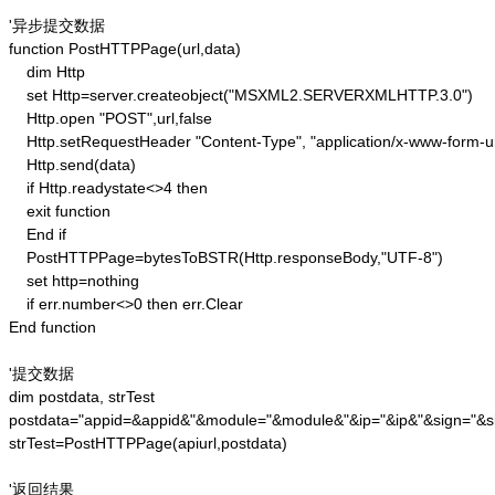
'异步提交数据

function PostHTTPPage(url,data)

    dim Http 

    set Http=server.createobject("MSXML2.SERVERXMLHTTP.3.0")

    Http.open "POST",url,false

    Http.setRequestHeader "Content-Type", "application/x-www-form-u
    Http.send(data) 

    if Http.readystate<>4 then 

    exit function 

    End if

    PostHTTPPage=bytesToBSTR(Http.responseBody,"UTF-8")

    set http=nothing 

    if err.number<>0 then err.Clear 

End function

'提交数据

dim postdata, strTest

postdata="appid=&appid&"&module="&module&"&ip="&ip&"&sign="&si
strTest=PostHTTPPage(apiurl,postdata)

'返回结果
