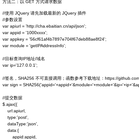
方法二：以 GET 方式请求数据
//使用 JQuery 请先加载最新的 JQuery 插件

//参数设置

var apiurl = 'http://cha.ebaitian.cn/api/json';

var appid = '1000xxxx';

var appkey = '56cf61af4b7897e704f67deb88ae8f24';

var module = 'getIPAddressInfo';

//目标查询IP地址/域名

var ip='127.0.0.1';

//签名，SHA256 不可直接调用；函数参考下载地址：https://github.com/alex
var sign = SHA256('appid='+appid+'&module='+module+'&ip='+ip+'&a
//提交数据

$.ajax({

    url:apiurl,

    type:'post',

    dataType:'json',

    data:{

        appid:appid,
