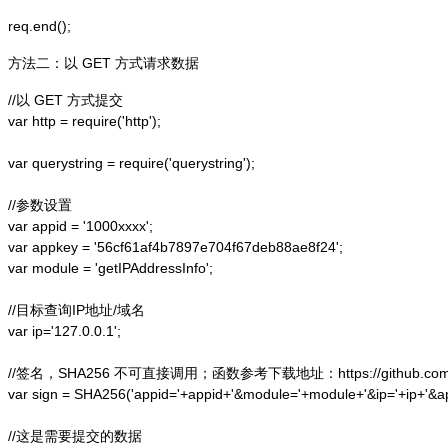
方法二：以 GET 方式请求数据
//以 GET 方式提交

var http = require('http');  

var querystring = require('querystring');  

//参数设置

var appid = '1000xxxx';

var appkey = '56cf61af4b7897e704f67deb88ae8f24';

var module = 'getIPAddressInfo';

//目标查询IP地址/域名

var ip='127.0.0.1';

//签名，SHA256 不可直接调用；函数参考下载地址：https://github.com/alex
var sign = SHA256('appid='+appid+'&module='+module+'&ip='+ip+'&a
//这是需要提交的数据
