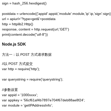
sign = hash_256.hexdigest()

postdata = urlencode({'appid':appid,'module':module,'ip':ip,'sign':sign})
url = apiurl+'?type=get&'+postdata

http = httplib2.Http()

response, content = http.request(url,'GET')

print(content.decode("utf-8"))
Node.js SDK
方法一：以 POST 方式请求数据
//以 POST 方式提交

var http = require('http');  

var querystring = require('querystring');  

//参数设置

var appid = '1000xxxx';

var appkey = '56cf61af4b7897e704f67deb88ae8f24';

var module = 'getIPAddressInfo';
