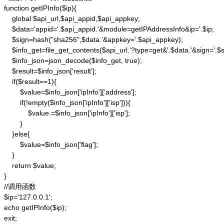
function getIPInfo($ip){

    global $api_url,$api_appid,$api_appkey;

    $data='appid='.$api_appid.'&module=getIPAddressInfo&ip='.$ip;

    $sign=hash("sha256",$data.'&appkey='.$api_appkey);

    $info_get=file_get_contents($api_url.'?type=get&'.$data.'&sign='.$si
    $info_json=json_decode($info_get, true);

    $result=$info_json['result'];

    if($result==1){

        $value=$info_json['ipInfo']['address'];

        if(!empty($info_json['ipInfo']['isp'])){

            $value.=$info_json['ipInfo']['isp'];

        }

    }else{

        $value=$info_json['flag'];

    }

    return $value;

}

//调用函数

$ip='127.0.0.1';

echo getIPInfo($ip);

exit;