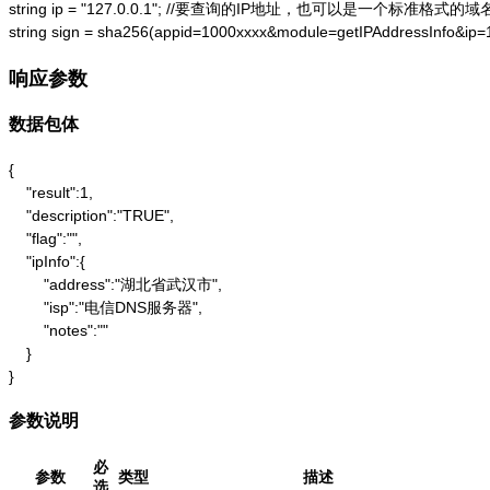
string ip = "127.0.0.1"; //要查询的IP地址，也可以是一个标准格式的域名
string sign = sha256(appid=1000xxxx&module=getIPAddressInfo&ip
响应参数
数据包体
{

    "result":1,

    "description":"TRUE",

    "flag":"",

    "ipInfo":{

        "address":"湖北省武汉市",

        "isp":"电信DNS服务器",

        "notes":""

    }

}
参数说明
必
参数
类型
描述
选