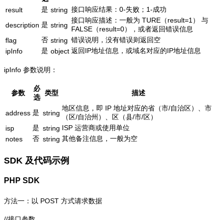
是
接口响应结果：0-失败；1-成功
result
string
接口响应描述：一般为 TURE（result=1） 与
是
description
string
FALSE（result=0），或者返回错误信息
否
错误说明，没有错误则返回空
flag
string
是
返回IP地址信息，或域名对应的IP地址信息
ipInfo
object
ipInfo 参数说明：
必
参数
类型
描述
选
地区信息，即 IP 地址对应的省（市/自治区）、市
是
address
string
（区/自治州）、区（县/市/区）
是
ISP 运营商或使用单位
isp
string
否
其他备注信息，一般为空
notes
string
SDK 及代码示例
PHP SDK
方法一：以 POST 方式请求数据
//接口参数
