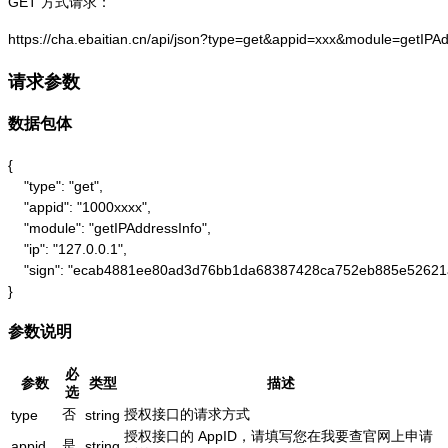
GET 方式请求：
https://cha.ebaitian.cn/api/json?type=get&appid=xxx&module=getIPA
请求参数
数据包体
{

    "type": "get",

    "appid": "1000xxxx",

    "module": "getIPAddressInfo",

    "ip": "127.0.0.1",

    "sign": "ecab4881ee80ad3d76bb1da68387428ca752eb885e52621
}
参数说明
必
参数
类型
描述
选
否
授权接口的请求方式
type
string
授权接口的 AppID，请填写您在我要查官网上申请
是
appid
string