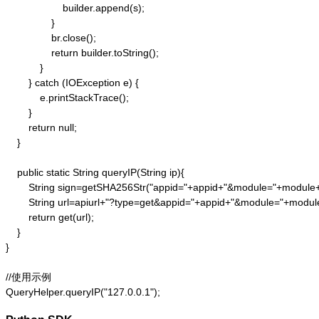
                    builder.append(s);

                }

                br.close();

                return builder.toString();

            }

        } catch (IOException e) {

            e.printStackTrace();

        }

        return null;

    }

    public static String queryIP(String ip){

        String sign=getSHA256Str("appid="+appid+"&module="+module
        String url=apiurl+"?type=get&appid="+appid+"&module="+modul
        return get(url);

    }

}

//使用示例

QueryHelper.queryIP("127.0.0.1");