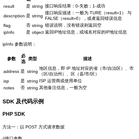
是
接口响应结果：0-失败；1-成功
result
string
接口响应描述：一般为 TURE（result=1） 与
是
description
string
FALSE（result=0），或者返回错误信息
否
错误说明，没有错误则返回空
flag
string
是
返回IP地址信息，或域名对应的IP地址信息
ipInfo
object
ipInfo 参数说明：
必
参数
类型
描述
选
地区信息，即 IP 地址对应的省（市/自治区）、市
是
address
string
（区/自治州）、区（县/市/区）
是
ISP 运营商或使用单位
isp
string
否
其他备注信息，一般为空
notes
string
SDK 及代码示例
PHP SDK
方法一：以 POST 方式请求数据
//接口参数
