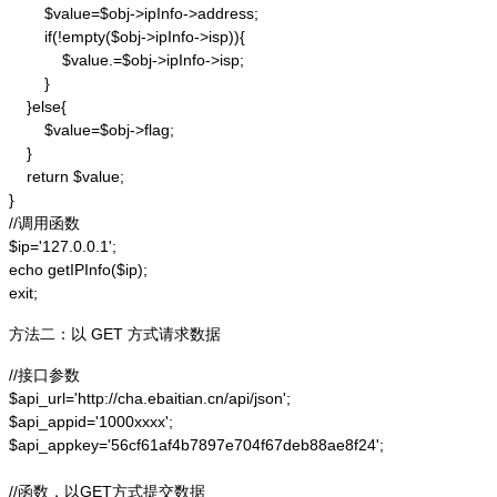
        $value=$obj->ipInfo->address;

        if(!empty($obj->ipInfo->isp)){

            $value.=$obj->ipInfo->isp;

        }

    }else{

        $value=$obj->flag;

    }

    return $value;

}

//调用函数

$ip='127.0.0.1';

echo getIPInfo($ip);

exit;
方法二：以 GET 方式请求数据
//接口参数

$api_url='http://cha.ebaitian.cn/api/json';

$api_appid='1000xxxx';

$api_appkey='56cf61af4b7897e704f67deb88ae8f24';

//函数，以GET方式提交数据
