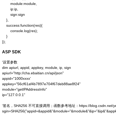
        module:module,

        ip:ip,

        sign:sign

    },

    success:function(res){

        console.log(res);

    }

});
ASP SDK
'设置参数

dim apiurl, appid, appkey, module, ip, sign

apiurl="http://cha.ebaitian.cn/api/json"

appid="1000xxxx'

appkey="56cf61af4b7897e704f67deb88ae8f24"

module="getIPAddressInfo"

ip="127.0.0.1"

'签名，SHA256 不可直接调用；函数参考地址：https://blog.csdn.net/yesoce/a
sgin=SHA256("appid=&appid&"&module="&module&"&ip="&ip&"&appk