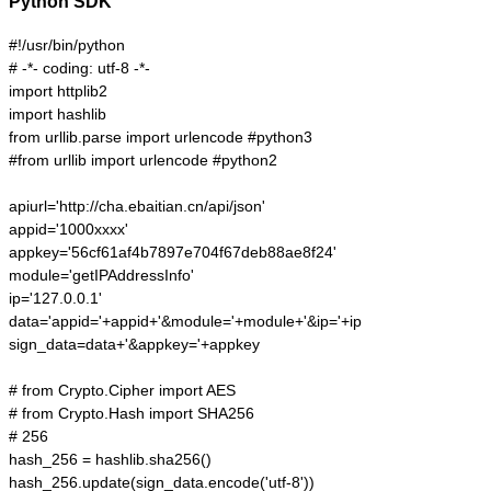
Python SDK
#!/usr/bin/python

# -*- coding: utf-8 -*-

import httplib2

import hashlib

from urllib.parse import urlencode #python3

#from urllib import urlencode #python2

apiurl='http://cha.ebaitian.cn/api/json'

appid='1000xxxx'

appkey='56cf61af4b7897e704f67deb88ae8f24'

module='getIPAddressInfo'

ip='127.0.0.1'

data='appid='+appid+'&module='+module+'&ip='+ip

sign_data=data+'&appkey='+appkey

# from Crypto.Cipher import AES

# from Crypto.Hash import SHA256

# 256

hash_256 = hashlib.sha256()

hash_256.update(sign_data.encode('utf-8'))
