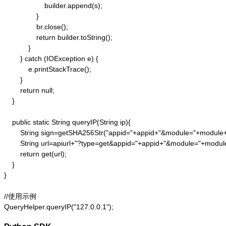
                    builder.append(s);

                }

                br.close();

                return builder.toString();

            }

        } catch (IOException e) {

            e.printStackTrace();

        }

        return null;

    }

    public static String queryIP(String ip){

        String sign=getSHA256Str("appid="+appid+"&module="+module
        String url=apiurl+"?type=get&appid="+appid+"&module="+modul
        return get(url);

    }

}

//使用示例

QueryHelper.queryIP("127.0.0.1");