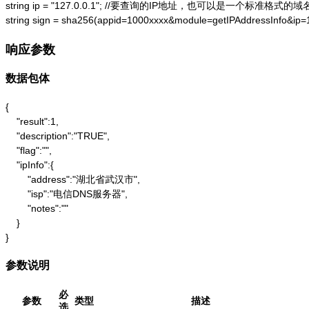
string ip = "127.0.0.1"; //要查询的IP地址，也可以是一个标准格式的域名
string sign = sha256(appid=1000xxxx&module=getIPAddressInfo&ip
响应参数
数据包体
{

    "result":1,

    "description":"TRUE",

    "flag":"",

    "ipInfo":{

        "address":"湖北省武汉市",

        "isp":"电信DNS服务器",

        "notes":""

    }

}
参数说明
必
参数
类型
描述
选