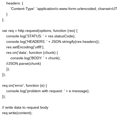
    headers: {  

        'Content-Type': 'application/x-www-form-urlencoded; charset=UTF
    }  

};  

var req = http.request(options, function (res) {  

    console.log('STATUS: ' + res.statusCode);  

    console.log('HEADERS: ' + JSON.stringify(res.headers));  

    res.setEncoding('utf8');  

    res.on('data', function (chunk) {  

        console.log('BODY: ' + chunk);  

    //JSON.parse(chunk)

    });  

});  

req.on('error', function (e) {  

    console.log('problem with request: ' + e.message);  

});  

// write data to request body  

req.write(content);  
