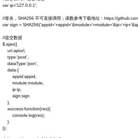
var ip='127.0.0.1';

//签名，SHA256 不可直接调用；函数参考下载地址：https://github.com/alex
var sign = SHA256('appid='+appid+'&module='+module+'&ip='+ip+'&a
//提交数据

$.ajax({

    url:apiurl,

    type:'post',

    dataType:'json',

    data:{

        appid:appid,

        module:module,

        ip:ip,

        sign:sign

    },

    success:function(res){

        console.log(res);

    }

});