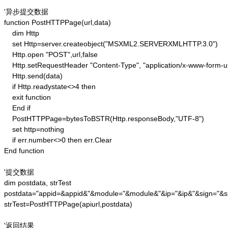
'异步提交数据

function PostHTTPPage(url,data)

    dim Http 

    set Http=server.createobject("MSXML2.SERVERXMLHTTP.3.0")

    Http.open "POST",url,false

    Http.setRequestHeader "Content-Type", "application/x-www-form-u
    Http.send(data) 

    if Http.readystate<>4 then 

    exit function 

    End if

    PostHTTPPage=bytesToBSTR(Http.responseBody,"UTF-8")

    set http=nothing 

    if err.number<>0 then err.Clear 

End function

'提交数据

dim postdata, strTest

postdata="appid=&appid&"&module="&module&"&ip="&ip&"&sign="&si
strTest=PostHTTPPage(apiurl,postdata)

'返回结果
