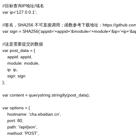
//目标查询IP地址/域名

var ip='127.0.0.1';

//签名，SHA256 不可直接调用；函数参考下载地址：https://github.com/alex
var sign = SHA256('appid='+appid+'&module='+module+'&ip='+ip+'&a
//这是需要提交的数据

var post_data = {

    appid: appid,  

    module: module,

    ip: ip,

    sign: sign

};  

var content = querystring.stringify(post_data);  

var options = {  

    hostname: 'cha.ebaitian.cn',  

    port: 80,  

    path: '/api/json',  

    method: 'POST',  
