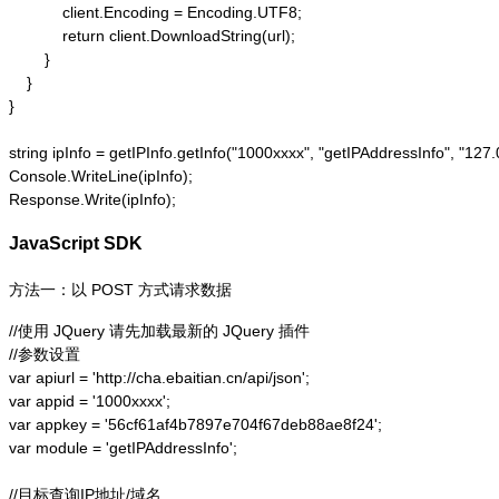
            client.Encoding = Encoding.UTF8;

            return client.DownloadString(url);

        }

    }

}

string ipInfo = getIPInfo.getInfo("1000xxxx", "getIPAddressInfo"
Console.WriteLine(ipInfo);

Response.Write(ipInfo);
JavaScript SDK
方法一：以 POST 方式请求数据
//使用 JQuery 请先加载最新的 JQuery 插件

//参数设置

var apiurl = 'http://cha.ebaitian.cn/api/json';

var appid = '1000xxxx';

var appkey = '56cf61af4b7897e704f67deb88ae8f24';

var module = 'getIPAddressInfo';

//目标查询IP地址/域名
