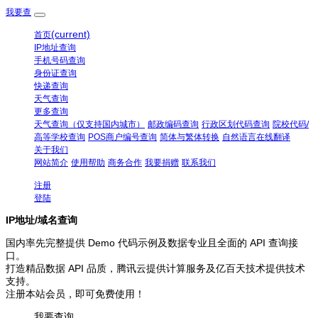
我要查
(current)
首页
IP地址查询
手机号码查询
身份证查询
快递查询
天气查询
更多查询
天气查询（仅支持国内城市）
邮政编码查询
行政区划代码查询
院校代码/
高等学校查询
POS商户编号查询
简体与繁体转换
自然语言在线翻译
关于我们
网站简介
使用帮助
商务合作
我要捐赠
联系我们
注册
登陆
IP地址/域名查询
国内率先完整提供 Demo 代码示例及数据专业且全面的 API 查询接
口。
打造精品数据 API 品质，腾讯云提供计算服务及亿百天技术提供技术
支持。
注册本站会员，即可免费使用！
我要查询