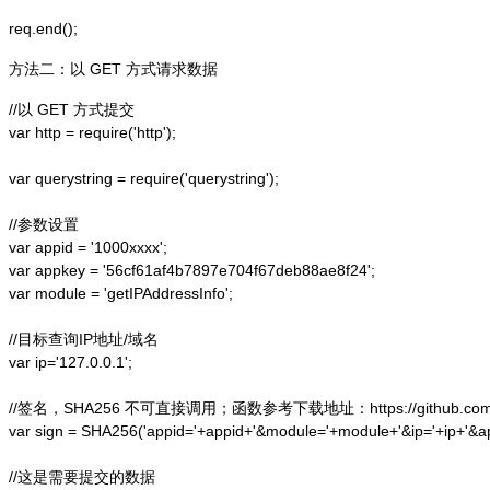
方法二：以 GET 方式请求数据
//以 GET 方式提交

var http = require('http');  

var querystring = require('querystring');  

//参数设置

var appid = '1000xxxx';

var appkey = '56cf61af4b7897e704f67deb88ae8f24';

var module = 'getIPAddressInfo';

//目标查询IP地址/域名

var ip='127.0.0.1';

//签名，SHA256 不可直接调用；函数参考下载地址：https://github.com/alex
var sign = SHA256('appid='+appid+'&module='+module+'&ip='+ip+'&a
//这是需要提交的数据
