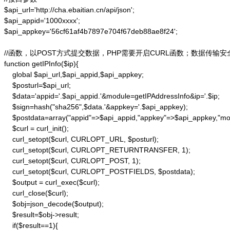
$api_url='http://cha.ebaitian.cn/api/json';

$api_appid='1000xxxx';

$api_appkey='56cf61af4b7897e704f67deb88ae8f24';

//函数，以POST方式提交数据，PHP需要开启CURL函数；数据传输安
function getIPInfo($ip){

    global $api_url,$api_appid,$api_appkey;

    $posturl=$api_url;

    $data='appid='.$api_appid.'&module=getIPAddressInfo&ip='.$ip;

    $sign=hash("sha256",$data.'&appkey='.$api_appkey);

    $postdata=array("appid"=>$api_appid,"appkey"=>$api_appkey,"modu
    $curl = curl_init();

    curl_setopt($curl, CURLOPT_URL, $posturl);

    curl_setopt($curl, CURLOPT_RETURNTRANSFER, 1);

    curl_setopt($curl, CURLOPT_POST, 1);

    curl_setopt($curl, CURLOPT_POSTFIELDS, $postdata);

    $output = curl_exec($curl);

    curl_close($curl);

    $obj=json_decode($output);

    $result=$obj->result;

    if($result==1){
