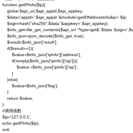
function getIPInfo($ip){

    global $api_url,$api_appid,$api_appkey;

    $data='appid='.$api_appid.'&module=getIPAddressInfo&ip='.$ip;

    $sign=hash("sha256",$data.'&appkey='.$api_appkey);

    $info_get=file_get_contents($api_url.'?type=get&'.$data.'&sign='.$si
    $info_json=json_decode($info_get, true);

    $result=$info_json['result'];

    if($result==1){

        $value=$info_json['ipInfo']['address'];

        if(!empty($info_json['ipInfo']['isp'])){

            $value.=$info_json['ipInfo']['isp'];

        }

    }else{

        $value=$info_json['flag'];

    }

    return $value;

}

//调用函数

$ip='127.0.0.1';

echo getIPInfo($ip);

exit;