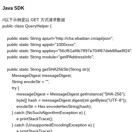
Java SDK
//以下示例是以 GET 方式请求数据

public class QueryHelper {

    public static String apiurl="http://cha.ebaitian.cn/api/json";

    public static String appid="1000xxxx";

    public static String appkey="56cf61af4b7897e704f67deb88ae8f24";
    public static String module="getIPAddressInfo";

    public static String getSHA256Str(String str){

        MessageDigest messageDigest;

        String encdeStr = "";

        try {

            messageDigest = MessageDigest.getInstance("SHA-256");

            byte[] hash = messageDigest.digest(str.getBytes("UTF-8"));

            encdeStr = Hex.encodeHexString(hash);

        } catch (NoSuchAlgorithmException e) {

            e.printStackTrace();

        } catch (UnsupportedEncodingException e) {

            e.printStackTrace();
