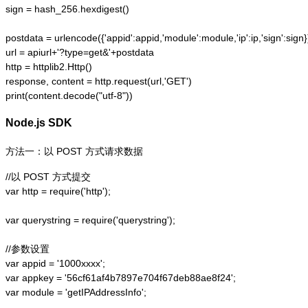
sign = hash_256.hexdigest()

postdata = urlencode({'appid':appid,'module':module,'ip':ip,'sign':sign})
url = apiurl+'?type=get&'+postdata

http = httplib2.Http()

response, content = http.request(url,'GET')

print(content.decode("utf-8"))
Node.js SDK
方法一：以 POST 方式请求数据
//以 POST 方式提交

var http = require('http');  

var querystring = require('querystring');  

//参数设置

var appid = '1000xxxx';

var appkey = '56cf61af4b7897e704f67deb88ae8f24';

var module = 'getIPAddressInfo';
