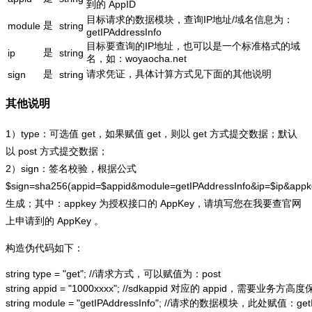
到的 AppID
目标请求的数据模块，查询IP地址/域名信息为：
是
module
string
getIPAddressInfo
目标要查询的IP地址，也可以是一个标准格式的域
是
ip
string
名，如：woyaocha.net
是
请求凭证，具体计算方式见下面的其他说明
sign
string
其他说明
1）type：可选值 get，如果赋值 get，则以 get 方式提交数据；默认
以 post 方式提交数据；
2）sign：签名校验，根据公式
$sign=sha256(appid=$appid&module=getIPAddressInfo&ip=$ip&app
生成；其中：appkey 为授权接口的 AppKey，请填写您在我要查官网
上申请到的 AppKey 。
构造伪代码如下：
string type = "get"; //请求方式，可以赋值为：post

string appid = "1000xxxx"; //sdkappid 对应的 appid，需要业务方高度
string module = "getIPAddressInfo"; //请求的数据模块，此处赋值：getIP