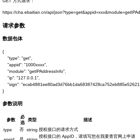
GET 方式请求：
https://cha.ebaitian.cn/api/json?type=get&appid=xxx&module=getIPA
请求参数
数据包体
{

    "type": "get",

    "appid": "1000xxxx",

    "module": "getIPAddressInfo",

    "ip": "127.0.0.1",

    "sign": "ecab4881ee80ad3d76bb1da68387428ca752eb885e52621
}
参数说明
必
参数
类型
描述
选
否
授权接口的请求方式
type
string
授权接口的 AppID，请填写您在我要查官网上申请
是
appid
string