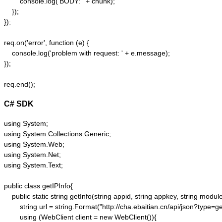
        console.log('BODY: ' + chunk);

    });  

});  

req.on('error', function (e) {  

    console.log('problem with request: ' + e.message);  

});  

C# SDK
using System;

using System.Collections.Generic;

using System.Web;

using System.Net;

using System.Text;

public class getIPInfo{

    public static string getInfo(string appid, string appkey, string module,
        string url = string.Format("http://cha.ebaitian.cn/api/json?typ
        using (WebClient client = new WebClient()){
