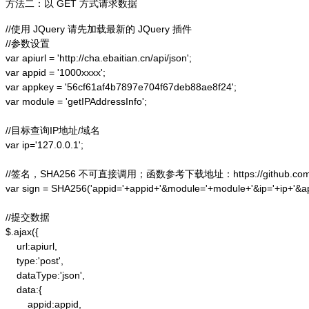
方法二：以 GET 方式请求数据
//使用 JQuery 请先加载最新的 JQuery 插件

//参数设置

var apiurl = 'http://cha.ebaitian.cn/api/json';

var appid = '1000xxxx';

var appkey = '56cf61af4b7897e704f67deb88ae8f24';

var module = 'getIPAddressInfo';

//目标查询IP地址/域名

var ip='127.0.0.1';

//签名，SHA256 不可直接调用；函数参考下载地址：https://github.com/alex
var sign = SHA256('appid='+appid+'&module='+module+'&ip='+ip+'&a
//提交数据

$.ajax({

    url:apiurl,

    type:'post',

    dataType:'json',

    data:{

        appid:appid,
