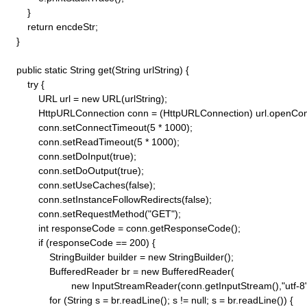
        }

        return encdeStr;

    }

    public static String get(String urlString) {

        try {

            URL url = new URL(urlString);

            HttpURLConnection conn = (HttpURLConnection) url.openConn
            conn.setConnectTimeout(5 * 1000);

            conn.setReadTimeout(5 * 1000);

            conn.setDoInput(true);

            conn.setDoOutput(true);

            conn.setUseCaches(false);

            conn.setInstanceFollowRedirects(false);

            conn.setRequestMethod("GET"); 

            int responseCode = conn.getResponseCode();

            if (responseCode == 200) {

                StringBuilder builder = new StringBuilder();

                BufferedReader br = new BufferedReader(

                        new InputStreamReader(conn.getInputStream(),"utf-8")
                for (String s = br.readLine(); s != null; s = br.readLine()) {
