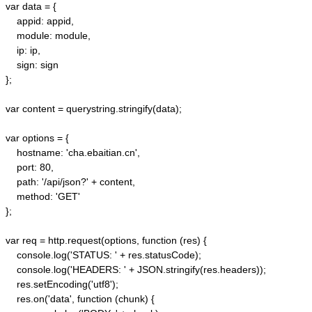
var data = {

    appid: appid, 

    module: module,

    ip: ip,

    sign: sign

};

var content = querystring.stringify(data);  

var options = {  

    hostname: 'cha.ebaitian.cn',  

    port: 80,  

    path: '/api/json?' + content,  

    method: 'GET'  

};  

var req = http.request(options, function (res) {  

    console.log('STATUS: ' + res.statusCode);  

    console.log('HEADERS: ' + JSON.stringify(res.headers));  

    res.setEncoding('utf8');  

    res.on('data', function (chunk) {  
