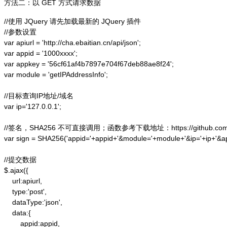
方法二：以 GET 方式请求数据
//使用 JQuery 请先加载最新的 JQuery 插件

//参数设置

var apiurl = 'http://cha.ebaitian.cn/api/json';

var appid = '1000xxxx';

var appkey = '56cf61af4b7897e704f67deb88ae8f24';

var module = 'getIPAddressInfo';

//目标查询IP地址/域名

var ip='127.0.0.1';

//签名，SHA256 不可直接调用；函数参考下载地址：https://github.com/alex
var sign = SHA256('appid='+appid+'&module='+module+'&ip='+ip+'&a
//提交数据

$.ajax({

    url:apiurl,

    type:'post',

    dataType:'json',

    data:{

        appid:appid,
