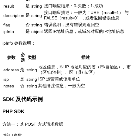
是
接口响应结果：0-失败；1-成功
result
string
接口响应描述：一般为 TURE（result=1） 与
是
description
string
FALSE（result=0），或者返回错误信息
否
错误说明，没有错误则返回空
flag
string
是
返回IP地址信息，或域名对应的IP地址信息
ipInfo
object
ipInfo 参数说明：
必
参数
类型
描述
选
地区信息，即 IP 地址对应的省（市/自治区）、市
是
address
string
（区/自治州）、区（县/市/区）
是
ISP 运营商或使用单位
isp
string
否
其他备注信息，一般为空
notes
string
SDK 及代码示例
PHP SDK
方法一：以 POST 方式请求数据
//接口参数
