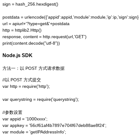
sign = hash_256.hexdigest()

postdata = urlencode({'appid':appid,'module':module,'ip':ip,'sign':sign})
url = apiurl+'?type=get&'+postdata

http = httplib2.Http()

response, content = http.request(url,'GET')

print(content.decode("utf-8"))
Node.js SDK
方法一：以 POST 方式请求数据
//以 POST 方式提交

var http = require('http');  

var querystring = require('querystring');  

//参数设置

var appid = '1000xxxx';

var appkey = '56cf61af4b7897e704f67deb88ae8f24';

var module = 'getIPAddressInfo';
