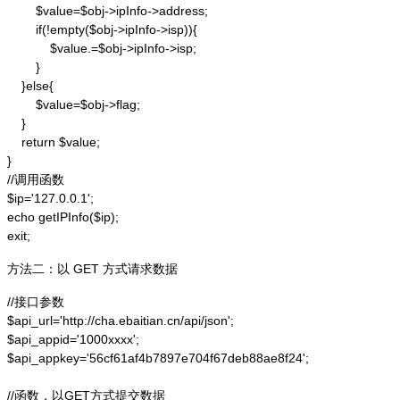
        $value=$obj->ipInfo->address;

        if(!empty($obj->ipInfo->isp)){

            $value.=$obj->ipInfo->isp;

        }

    }else{

        $value=$obj->flag;

    }

    return $value;

}

//调用函数

$ip='127.0.0.1';

echo getIPInfo($ip);

exit;
方法二：以 GET 方式请求数据
//接口参数

$api_url='http://cha.ebaitian.cn/api/json';

$api_appid='1000xxxx';

$api_appkey='56cf61af4b7897e704f67deb88ae8f24';

//函数，以GET方式提交数据
