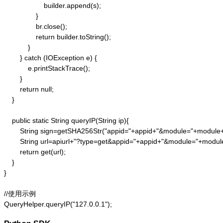
                    builder.append(s);

                }

                br.close();

                return builder.toString();

            }

        } catch (IOException e) {

            e.printStackTrace();

        }

        return null;

    }

    public static String queryIP(String ip){

        String sign=getSHA256Str("appid="+appid+"&module="+module
        String url=apiurl+"?type=get&appid="+appid+"&module="+modul
        return get(url);

    }

}

//使用示例

QueryHelper.queryIP("127.0.0.1");