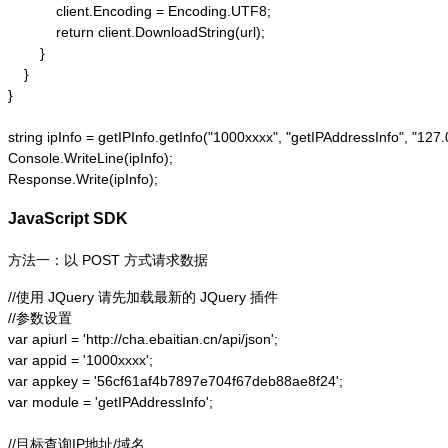
            client.Encoding = Encoding.UTF8;

            return client.DownloadString(url);

        }

    }

}

string ipInfo = getIPInfo.getInfo("1000xxxx", "getIPAddressInfo"
Console.WriteLine(ipInfo);

Response.Write(ipInfo);
JavaScript SDK
方法一：以 POST 方式请求数据
//使用 JQuery 请先加载最新的 JQuery 插件

//参数设置

var apiurl = 'http://cha.ebaitian.cn/api/json';

var appid = '1000xxxx';

var appkey = '56cf61af4b7897e704f67deb88ae8f24';

var module = 'getIPAddressInfo';

//目标查询IP地址/域名
