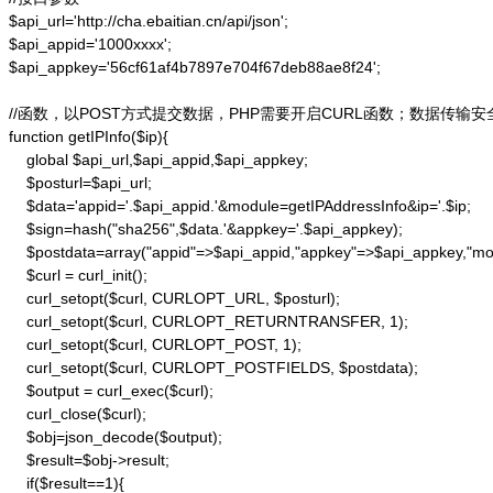
$api_url='http://cha.ebaitian.cn/api/json';

$api_appid='1000xxxx';

$api_appkey='56cf61af4b7897e704f67deb88ae8f24';

//函数，以POST方式提交数据，PHP需要开启CURL函数；数据传输安
function getIPInfo($ip){

    global $api_url,$api_appid,$api_appkey;

    $posturl=$api_url;

    $data='appid='.$api_appid.'&module=getIPAddressInfo&ip='.$ip;

    $sign=hash("sha256",$data.'&appkey='.$api_appkey);

    $postdata=array("appid"=>$api_appid,"appkey"=>$api_appkey,"modu
    $curl = curl_init();

    curl_setopt($curl, CURLOPT_URL, $posturl);

    curl_setopt($curl, CURLOPT_RETURNTRANSFER, 1);

    curl_setopt($curl, CURLOPT_POST, 1);

    curl_setopt($curl, CURLOPT_POSTFIELDS, $postdata);

    $output = curl_exec($curl);

    curl_close($curl);

    $obj=json_decode($output);

    $result=$obj->result;

    if($result==1){
