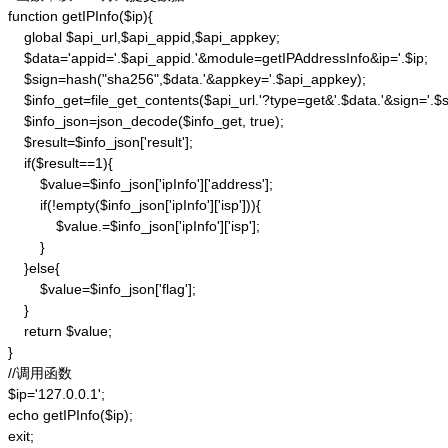
function getIPInfo($ip){

    global $api_url,$api_appid,$api_appkey;

    $data='appid='.$api_appid.'&module=getIPAddressInfo&ip='.$ip;

    $sign=hash("sha256",$data.'&appkey='.$api_appkey);

    $info_get=file_get_contents($api_url.'?type=get&'.$data.'&sign='.$si
    $info_json=json_decode($info_get, true);

    $result=$info_json['result'];

    if($result==1){

        $value=$info_json['ipInfo']['address'];

        if(!empty($info_json['ipInfo']['isp'])){

            $value.=$info_json['ipInfo']['isp'];

        }

    }else{

        $value=$info_json['flag'];

    }

    return $value;

}

//调用函数

$ip='127.0.0.1';

echo getIPInfo($ip);

exit;