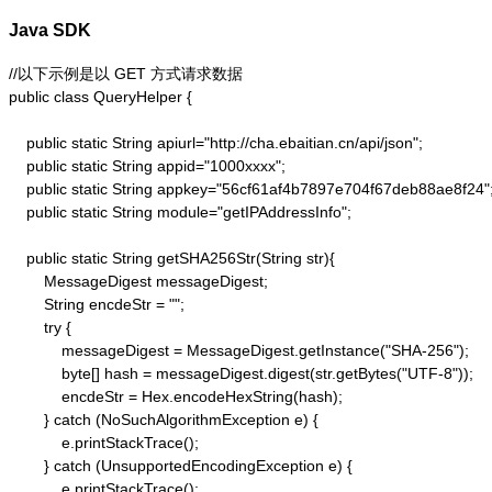
Java SDK
//以下示例是以 GET 方式请求数据

public class QueryHelper {

    public static String apiurl="http://cha.ebaitian.cn/api/json";

    public static String appid="1000xxxx";

    public static String appkey="56cf61af4b7897e704f67deb88ae8f24";
    public static String module="getIPAddressInfo";

    public static String getSHA256Str(String str){

        MessageDigest messageDigest;

        String encdeStr = "";

        try {

            messageDigest = MessageDigest.getInstance("SHA-256");

            byte[] hash = messageDigest.digest(str.getBytes("UTF-8"));

            encdeStr = Hex.encodeHexString(hash);

        } catch (NoSuchAlgorithmException e) {

            e.printStackTrace();

        } catch (UnsupportedEncodingException e) {

            e.printStackTrace();
