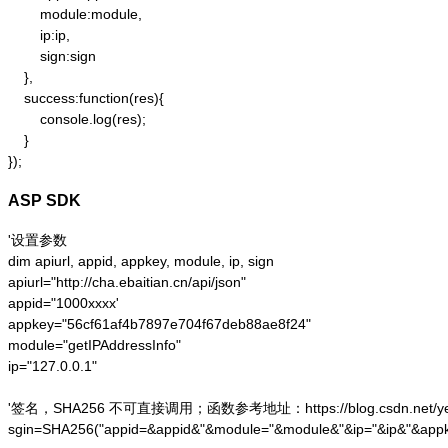
        module:module,

        ip:ip,

        sign:sign

    },

    success:function(res){

        console.log(res);

    }

});
ASP SDK
'设置参数

dim apiurl, appid, appkey, module, ip, sign

apiurl="http://cha.ebaitian.cn/api/json"

appid="1000xxxx'

appkey="56cf61af4b7897e704f67deb88ae8f24"

module="getIPAddressInfo"

ip="127.0.0.1"

'签名，SHA256 不可直接调用；函数参考地址：https://blog.csdn.net/yesoce/a
sgin=SHA256("appid=&appid&"&module="&module&"&ip="&ip&"&appk