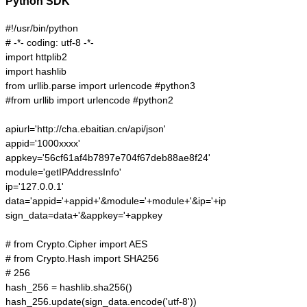
Python SDK
#!/usr/bin/python

# -*- coding: utf-8 -*-

import httplib2

import hashlib

from urllib.parse import urlencode #python3

#from urllib import urlencode #python2

apiurl='http://cha.ebaitian.cn/api/json'

appid='1000xxxx'

appkey='56cf61af4b7897e704f67deb88ae8f24'

module='getIPAddressInfo'

ip='127.0.0.1'

data='appid='+appid+'&module='+module+'&ip='+ip

sign_data=data+'&appkey='+appkey

# from Crypto.Cipher import AES

# from Crypto.Hash import SHA256

# 256

hash_256 = hashlib.sha256()

hash_256.update(sign_data.encode('utf-8'))
