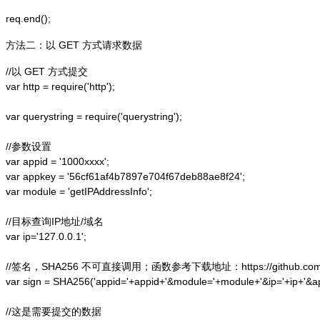
方法二：以 GET 方式请求数据
//以 GET 方式提交

var http = require('http');  

var querystring = require('querystring');  

//参数设置

var appid = '1000xxxx';

var appkey = '56cf61af4b7897e704f67deb88ae8f24';

var module = 'getIPAddressInfo';

//目标查询IP地址/域名

var ip='127.0.0.1';

//签名，SHA256 不可直接调用；函数参考下载地址：https://github.com/alex
var sign = SHA256('appid='+appid+'&module='+module+'&ip='+ip+'&a
//这是需要提交的数据
