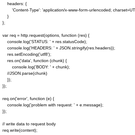
    headers: {  

        'Content-Type': 'application/x-www-form-urlencoded; charset=UTF
    }  

};  

var req = http.request(options, function (res) {  

    console.log('STATUS: ' + res.statusCode);  

    console.log('HEADERS: ' + JSON.stringify(res.headers));  

    res.setEncoding('utf8');  

    res.on('data', function (chunk) {  

        console.log('BODY: ' + chunk);  

    //JSON.parse(chunk)

    });  

});  

req.on('error', function (e) {  

    console.log('problem with request: ' + e.message);  

});  

// write data to request body  

req.write(content);  
