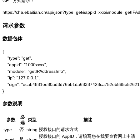
GET 方式请求：
https://cha.ebaitian.cn/api/json?type=get&appid=xxx&module=getIPA
请求参数
数据包体
{

    "type": "get",

    "appid": "1000xxxx",

    "module": "getIPAddressInfo",

    "ip": "127.0.0.1",

    "sign": "ecab4881ee80ad3d76bb1da68387428ca752eb885e52621
}
参数说明
必
参数
类型
描述
选
否
授权接口的请求方式
type
string
授权接口的 AppID，请填写您在我要查官网上申请
是
appid
string