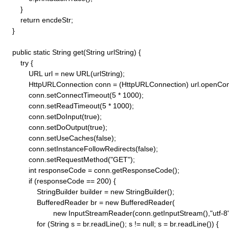
        }

        return encdeStr;

    }

    public static String get(String urlString) {

        try {

            URL url = new URL(urlString);

            HttpURLConnection conn = (HttpURLConnection) url.openConn
            conn.setConnectTimeout(5 * 1000);

            conn.setReadTimeout(5 * 1000);

            conn.setDoInput(true);

            conn.setDoOutput(true);

            conn.setUseCaches(false);

            conn.setInstanceFollowRedirects(false);

            conn.setRequestMethod("GET"); 

            int responseCode = conn.getResponseCode();

            if (responseCode == 200) {

                StringBuilder builder = new StringBuilder();

                BufferedReader br = new BufferedReader(

                        new InputStreamReader(conn.getInputStream(),"utf-8")
                for (String s = br.readLine(); s != null; s = br.readLine()) {
