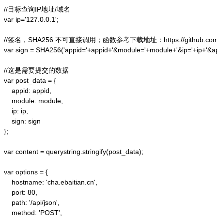
//目标查询IP地址/域名

var ip='127.0.0.1';

//签名，SHA256 不可直接调用；函数参考下载地址：https://github.com/alex
var sign = SHA256('appid='+appid+'&module='+module+'&ip='+ip+'&a
//这是需要提交的数据

var post_data = {

    appid: appid,  

    module: module,

    ip: ip,

    sign: sign

};  

var content = querystring.stringify(post_data);  

var options = {  

    hostname: 'cha.ebaitian.cn',  

    port: 80,  

    path: '/api/json',  

    method: 'POST',  
