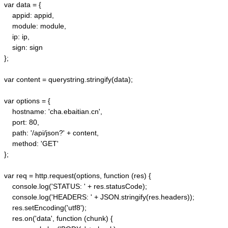
var data = {

    appid: appid, 

    module: module,

    ip: ip,

    sign: sign

};

var content = querystring.stringify(data);  

var options = {  

    hostname: 'cha.ebaitian.cn',  

    port: 80,  

    path: '/api/json?' + content,  

    method: 'GET'  

};  

var req = http.request(options, function (res) {  

    console.log('STATUS: ' + res.statusCode);  

    console.log('HEADERS: ' + JSON.stringify(res.headers));  

    res.setEncoding('utf8');  

    res.on('data', function (chunk) {  
