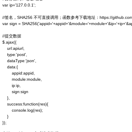
var ip='127.0.0.1';

//签名，SHA256 不可直接调用；函数参考下载地址：https://github.com/alex
var sign = SHA256('appid='+appid+'&module='+module+'&ip='+ip+'&a
//提交数据

$.ajax({

    url:apiurl,

    type:'post',

    dataType:'json',

    data:{

        appid:appid,

        module:module,

        ip:ip,

        sign:sign

    },

    success:function(res){

        console.log(res);

    }

});