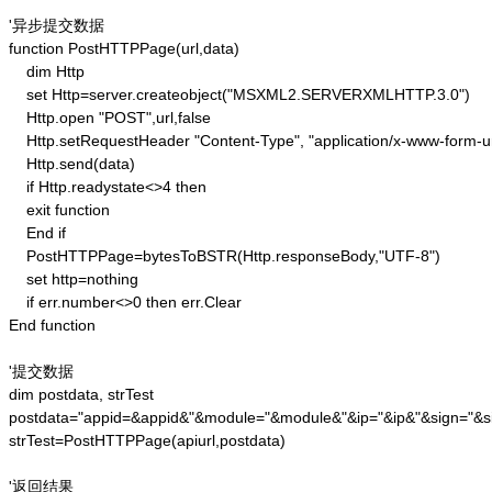
'异步提交数据

function PostHTTPPage(url,data)

    dim Http 

    set Http=server.createobject("MSXML2.SERVERXMLHTTP.3.0")

    Http.open "POST",url,false

    Http.setRequestHeader "Content-Type", "application/x-www-form-u
    Http.send(data) 

    if Http.readystate<>4 then 

    exit function 

    End if

    PostHTTPPage=bytesToBSTR(Http.responseBody,"UTF-8")

    set http=nothing 

    if err.number<>0 then err.Clear 

End function

'提交数据

dim postdata, strTest

postdata="appid=&appid&"&module="&module&"&ip="&ip&"&sign="&si
strTest=PostHTTPPage(apiurl,postdata)

'返回结果
