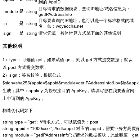
到的 AppID
目标请求的数据模块，查询IP地址/域名信息为：
是
module
string
getIPAddressInfo
目标要查询的IP地址，也可以是一个标准格式的域
是
ip
string
名，如：woyaocha.net
是
请求凭证，具体计算方式见下面的其他说明
sign
string
其他说明
1）type：可选值 get，如果赋值 get，则以 get 方式提交数据；默认
以 post 方式提交数据；
2）sign：签名校验，根据公式
$sign=sha256(appid=$appid&module=getIPAddressInfo&ip=$ip&app
生成；其中：appkey 为授权接口的 AppKey，请填写您在我要查官网
上申请到的 AppKey 。
构造伪代码如下：
string type = "get"; //请求方式，可以赋值为：post

string appid = "1000xxxx"; //sdkappid 对应的 appid，需要业务方高度
string module = "getIPAddressInfo"; //请求的数据模块，此处赋值：getIP