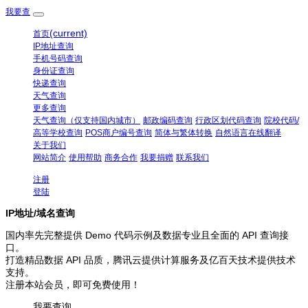
我要查
(current)
首页
IP地址查询
手机号码查询
身份证查询
快递查询
天气查询
更多查询
天气查询（仅支持国内城市）
邮政编码查询
行政区划代码查询
院校代码/
高等学校查询
POS商户编号查询
简体与繁体转换
自然语言在线翻译
关于我们
网站简介
使用帮助
商务合作
我要捐赠
联系我们
注册
登陆
IP地址/域名查询
国内率先完整提供 Demo 代码示例及数据专业且全面的 API 查询接
口。
打造精品数据 API 品质，腾讯云提供计算服务及亿百天技术提供技术
支持。
注册本站会员，即可免费使用！
我要查询