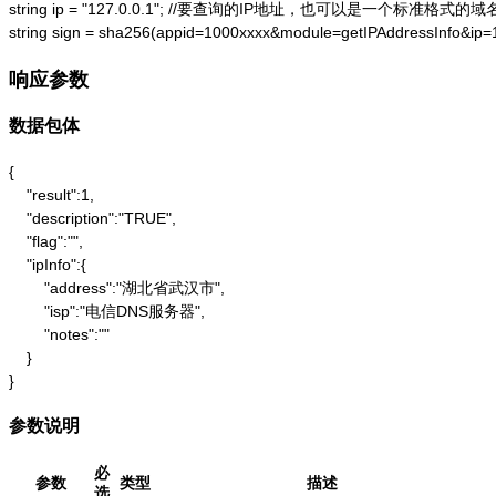
string ip = "127.0.0.1"; //要查询的IP地址，也可以是一个标准格式的域名
string sign = sha256(appid=1000xxxx&module=getIPAddressInfo&ip
响应参数
数据包体
{

    "result":1,

    "description":"TRUE",

    "flag":"",

    "ipInfo":{

        "address":"湖北省武汉市",

        "isp":"电信DNS服务器",

        "notes":""

    }

}
参数说明
必
参数
类型
描述
选