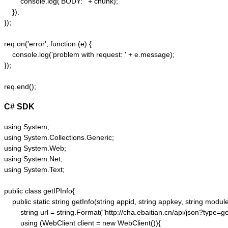
        console.log('BODY: ' + chunk);

    });  

});  

req.on('error', function (e) {  

    console.log('problem with request: ' + e.message);  

});  

C# SDK
using System;

using System.Collections.Generic;

using System.Web;

using System.Net;

using System.Text;

public class getIPInfo{

    public static string getInfo(string appid, string appkey, string module,
        string url = string.Format("http://cha.ebaitian.cn/api/json?typ
        using (WebClient client = new WebClient()){
