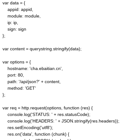
var data = {

    appid: appid, 

    module: module,

    ip: ip,

    sign: sign

};

var content = querystring.stringify(data);  

var options = {  

    hostname: 'cha.ebaitian.cn',  

    port: 80,  

    path: '/api/json?' + content,  

    method: 'GET'  

};  

var req = http.request(options, function (res) {  

    console.log('STATUS: ' + res.statusCode);  

    console.log('HEADERS: ' + JSON.stringify(res.headers));  

    res.setEncoding('utf8');  

    res.on('data', function (chunk) {  
