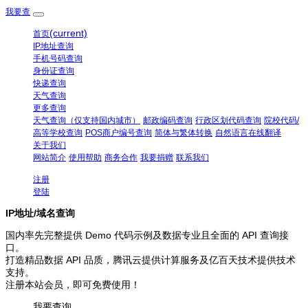
我要查
(current)
首页
IP地址查询
手机号码查询
身份证查询
快递查询
天气查询
更多查询
天气查询（仅支持国内城市）
邮政编码查询
行政区划代码查询
院校代码/
高等学校查询
POS商户编号查询
简体与繁体转换
自然语言在线翻译
关于我们
网站简介
使用帮助
商务合作
我要捐赠
联系我们
注册
登陆
IP地址/域名查询
国内率先完整提供 Demo 代码示例及数据专业且全面的 API 查询接
口。
打造精品数据 API 品质，腾讯云提供计算服务及亿百天技术提供技术
支持。
注册本站会员，即可免费使用！
我要查询