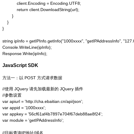
            client.Encoding = Encoding.UTF8;

            return client.DownloadString(url);

        }

    }

}

string ipInfo = getIPInfo.getInfo("1000xxxx", "getIPAddressInfo"
Console.WriteLine(ipInfo);

Response.Write(ipInfo);
JavaScript SDK
方法一：以 POST 方式请求数据
//使用 JQuery 请先加载最新的 JQuery 插件

//参数设置

var apiurl = 'http://cha.ebaitian.cn/api/json';

var appid = '1000xxxx';

var appkey = '56cf61af4b7897e704f67deb88ae8f24';

var module = 'getIPAddressInfo';

//目标查询IP地址/域名
