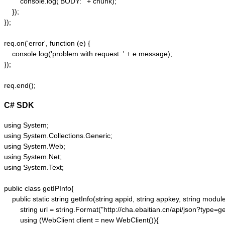
        console.log('BODY: ' + chunk);

    });  

});  

req.on('error', function (e) {  

    console.log('problem with request: ' + e.message);  

});  

C# SDK
using System;

using System.Collections.Generic;

using System.Web;

using System.Net;

using System.Text;

public class getIPInfo{

    public static string getInfo(string appid, string appkey, string module,
        string url = string.Format("http://cha.ebaitian.cn/api/json?typ
        using (WebClient client = new WebClient()){
