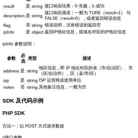
是
接口响应结果：0-失败；1-成功
result
string
接口响应描述：一般为 TURE（result=1） 与
是
description
string
FALSE（result=0），或者返回错误信息
否
错误说明，没有错误则返回空
flag
string
是
返回IP地址信息，或域名对应的IP地址信息
ipInfo
object
ipInfo 参数说明：
必
参数
类型
描述
选
地区信息，即 IP 地址对应的省（市/自治区）、市
是
address
string
（区/自治州）、区（县/市/区）
是
ISP 运营商或使用单位
isp
string
否
其他备注信息，一般为空
notes
string
SDK 及代码示例
PHP SDK
方法一：以 POST 方式请求数据
//接口参数
