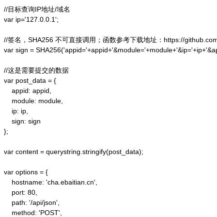
//目标查询IP地址/域名

var ip='127.0.0.1';

//签名，SHA256 不可直接调用；函数参考下载地址：https://github.com/alex
var sign = SHA256('appid='+appid+'&module='+module+'&ip='+ip+'&a
//这是需要提交的数据

var post_data = {

    appid: appid,  

    module: module,

    ip: ip,

    sign: sign

};  

var content = querystring.stringify(post_data);  

var options = {  

    hostname: 'cha.ebaitian.cn',  

    port: 80,  

    path: '/api/json',  

    method: 'POST',  
