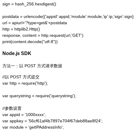
sign = hash_256.hexdigest()

postdata = urlencode({'appid':appid,'module':module,'ip':ip,'sign':sign})
url = apiurl+'?type=get&'+postdata

http = httplib2.Http()

response, content = http.request(url,'GET')

print(content.decode("utf-8"))
Node.js SDK
方法一：以 POST 方式请求数据
//以 POST 方式提交

var http = require('http');  

var querystring = require('querystring');  

//参数设置

var appid = '1000xxxx';

var appkey = '56cf61af4b7897e704f67deb88ae8f24';

var module = 'getIPAddressInfo';
