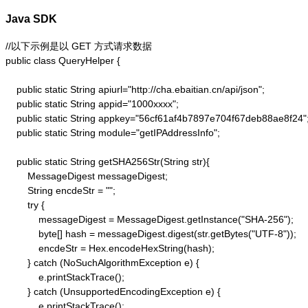
Java SDK
//以下示例是以 GET 方式请求数据

public class QueryHelper {

    public static String apiurl="http://cha.ebaitian.cn/api/json";

    public static String appid="1000xxxx";

    public static String appkey="56cf61af4b7897e704f67deb88ae8f24";
    public static String module="getIPAddressInfo";

    public static String getSHA256Str(String str){

        MessageDigest messageDigest;

        String encdeStr = "";

        try {

            messageDigest = MessageDigest.getInstance("SHA-256");

            byte[] hash = messageDigest.digest(str.getBytes("UTF-8"));

            encdeStr = Hex.encodeHexString(hash);

        } catch (NoSuchAlgorithmException e) {

            e.printStackTrace();

        } catch (UnsupportedEncodingException e) {

            e.printStackTrace();
