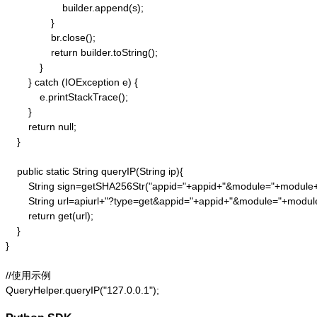
                    builder.append(s);

                }

                br.close();

                return builder.toString();

            }

        } catch (IOException e) {

            e.printStackTrace();

        }

        return null;

    }

    public static String queryIP(String ip){

        String sign=getSHA256Str("appid="+appid+"&module="+module
        String url=apiurl+"?type=get&appid="+appid+"&module="+modul
        return get(url);

    }

}

//使用示例

QueryHelper.queryIP("127.0.0.1");