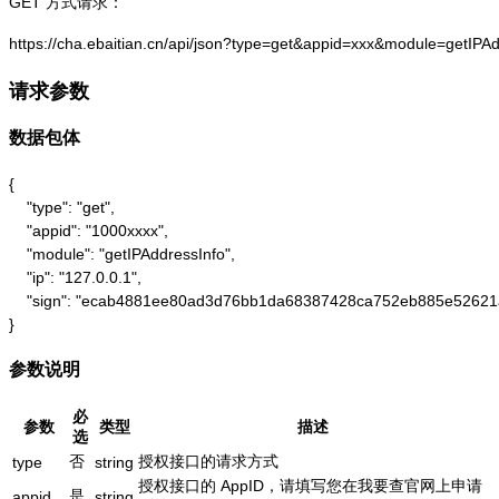
GET 方式请求：
https://cha.ebaitian.cn/api/json?type=get&appid=xxx&module=getIPA
请求参数
数据包体
{

    "type": "get",

    "appid": "1000xxxx",

    "module": "getIPAddressInfo",

    "ip": "127.0.0.1",

    "sign": "ecab4881ee80ad3d76bb1da68387428ca752eb885e52621
}
参数说明
必
参数
类型
描述
选
否
授权接口的请求方式
type
string
授权接口的 AppID，请填写您在我要查官网上申请
是
appid
string