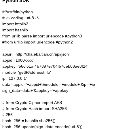
Python SDK
#!/usr/bin/python

# -*- coding: utf-8 -*-

import httplib2

import hashlib

from urllib.parse import urlencode #python3

#from urllib import urlencode #python2

apiurl='http://cha.ebaitian.cn/api/json'

appid='1000xxxx'

appkey='56cf61af4b7897e704f67deb88ae8f24'

module='getIPAddressInfo'

ip='127.0.0.1'

data='appid='+appid+'&module='+module+'&ip='+ip

sign_data=data+'&appkey='+appkey

# from Crypto.Cipher import AES

# from Crypto.Hash import SHA256

# 256

hash_256 = hashlib.sha256()

hash_256.update(sign_data.encode('utf-8'))
