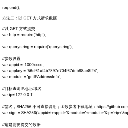
方法二：以 GET 方式请求数据
//以 GET 方式提交

var http = require('http');  

var querystring = require('querystring');  

//参数设置

var appid = '1000xxxx';

var appkey = '56cf61af4b7897e704f67deb88ae8f24';

var module = 'getIPAddressInfo';

//目标查询IP地址/域名

var ip='127.0.0.1';

//签名，SHA256 不可直接调用；函数参考下载地址：https://github.com/alex
var sign = SHA256('appid='+appid+'&module='+module+'&ip='+ip+'&a
//这是需要提交的数据
