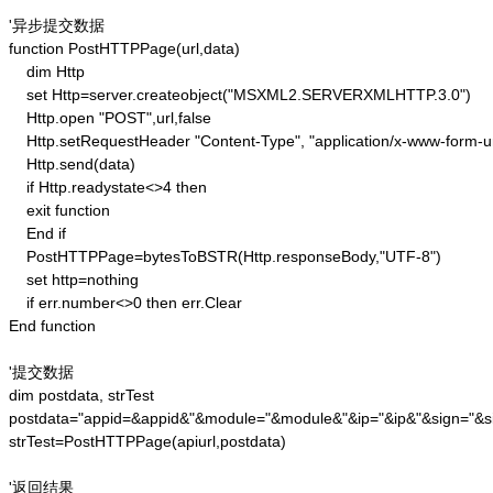
'异步提交数据

function PostHTTPPage(url,data)

    dim Http 

    set Http=server.createobject("MSXML2.SERVERXMLHTTP.3.0")

    Http.open "POST",url,false

    Http.setRequestHeader "Content-Type", "application/x-www-form-u
    Http.send(data) 

    if Http.readystate<>4 then 

    exit function 

    End if

    PostHTTPPage=bytesToBSTR(Http.responseBody,"UTF-8")

    set http=nothing 

    if err.number<>0 then err.Clear 

End function

'提交数据

dim postdata, strTest

postdata="appid=&appid&"&module="&module&"&ip="&ip&"&sign="&si
strTest=PostHTTPPage(apiurl,postdata)

'返回结果
