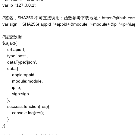
var ip='127.0.0.1';

//签名，SHA256 不可直接调用；函数参考下载地址：https://github.com/alex
var sign = SHA256('appid='+appid+'&module='+module+'&ip='+ip+'&a
//提交数据

$.ajax({

    url:apiurl,

    type:'post',

    dataType:'json',

    data:{

        appid:appid,

        module:module,

        ip:ip,

        sign:sign

    },

    success:function(res){

        console.log(res);

    }

});