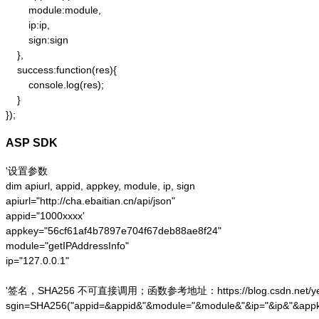
        module:module,

        ip:ip,

        sign:sign

    },

    success:function(res){

        console.log(res);

    }

});
ASP SDK
'设置参数

dim apiurl, appid, appkey, module, ip, sign

apiurl="http://cha.ebaitian.cn/api/json"

appid="1000xxxx'

appkey="56cf61af4b7897e704f67deb88ae8f24"

module="getIPAddressInfo"

ip="127.0.0.1"

'签名，SHA256 不可直接调用；函数参考地址：https://blog.csdn.net/yesoce/a
sgin=SHA256("appid=&appid&"&module="&module&"&ip="&ip&"&appk