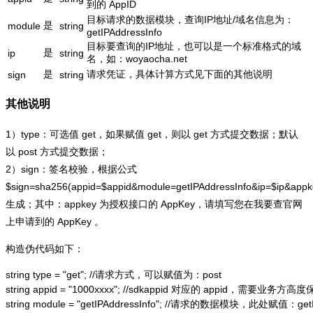
到的 AppID
目标请求的数据模块，查询IP地址/域名信息为：
是
module
string
getIPAddressInfo
目标要查询的IP地址，也可以是一个标准格式的域
是
ip
string
名，如：woyaocha.net
是
请求凭证，具体计算方式见下面的其他说明
sign
string
其他说明
1）type：可选值 get，如果赋值 get，则以 get 方式提交数据；默认
以 post 方式提交数据；
2）sign：签名校验，根据公式
$sign=sha256(appid=$appid&module=getIPAddressInfo&ip=$ip&app
生成；其中：appkey 为授权接口的 AppKey，请填写您在我要查官网
上申请到的 AppKey 。
构造伪代码如下：
string type = "get"; //请求方式，可以赋值为：post

string appid = "1000xxxx"; //sdkappid 对应的 appid，需要业务方高度
string module = "getIPAddressInfo"; //请求的数据模块，此处赋值：getIP