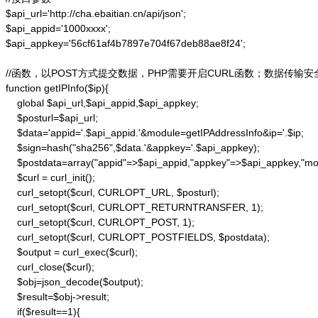
$api_url='http://cha.ebaitian.cn/api/json';

$api_appid='1000xxxx';

$api_appkey='56cf61af4b7897e704f67deb88ae8f24';

//函数，以POST方式提交数据，PHP需要开启CURL函数；数据传输安
function getIPInfo($ip){

    global $api_url,$api_appid,$api_appkey;

    $posturl=$api_url;

    $data='appid='.$api_appid.'&module=getIPAddressInfo&ip='.$ip;

    $sign=hash("sha256",$data.'&appkey='.$api_appkey);

    $postdata=array("appid"=>$api_appid,"appkey"=>$api_appkey,"modu
    $curl = curl_init();

    curl_setopt($curl, CURLOPT_URL, $posturl);

    curl_setopt($curl, CURLOPT_RETURNTRANSFER, 1);

    curl_setopt($curl, CURLOPT_POST, 1);

    curl_setopt($curl, CURLOPT_POSTFIELDS, $postdata);

    $output = curl_exec($curl);

    curl_close($curl);

    $obj=json_decode($output);

    $result=$obj->result;

    if($result==1){
