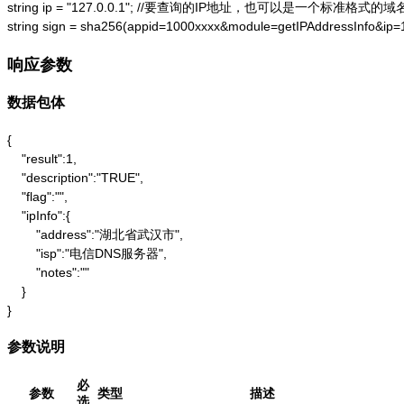
string ip = "127.0.0.1"; //要查询的IP地址，也可以是一个标准格式的域名
string sign = sha256(appid=1000xxxx&module=getIPAddressInfo&ip
响应参数
数据包体
{

    "result":1,

    "description":"TRUE",

    "flag":"",

    "ipInfo":{

        "address":"湖北省武汉市",

        "isp":"电信DNS服务器",

        "notes":""

    }

}
参数说明
必
参数
类型
描述
选