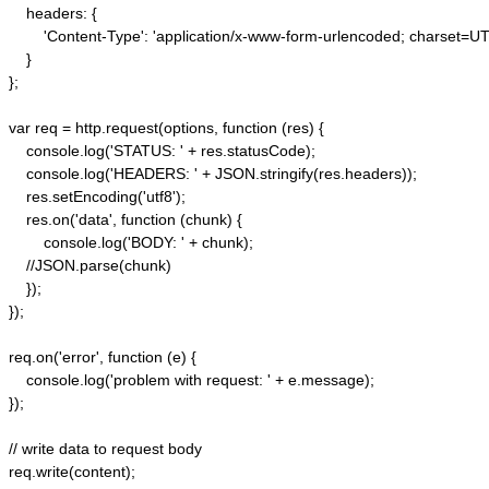
    headers: {  

        'Content-Type': 'application/x-www-form-urlencoded; charset=UTF
    }  

};  

var req = http.request(options, function (res) {  

    console.log('STATUS: ' + res.statusCode);  

    console.log('HEADERS: ' + JSON.stringify(res.headers));  

    res.setEncoding('utf8');  

    res.on('data', function (chunk) {  

        console.log('BODY: ' + chunk);  

    //JSON.parse(chunk)

    });  

});  

req.on('error', function (e) {  

    console.log('problem with request: ' + e.message);  

});  

// write data to request body  

req.write(content);  
