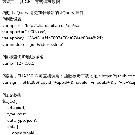
方法二：以 GET 方式请求数据
//使用 JQuery 请先加载最新的 JQuery 插件

//参数设置

var apiurl = 'http://cha.ebaitian.cn/api/json';

var appid = '1000xxxx';

var appkey = '56cf61af4b7897e704f67deb88ae8f24';

var module = 'getIPAddressInfo';

//目标查询IP地址/域名

var ip='127.0.0.1';

//签名，SHA256 不可直接调用；函数参考下载地址：https://github.com/alex
var sign = SHA256('appid='+appid+'&module='+module+'&ip='+ip+'&a
//提交数据

$.ajax({

    url:apiurl,

    type:'post',

    dataType:'json',

    data:{

        appid:appid,
