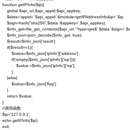
function getIPInfo($ip){

    global $api_url,$api_appid,$api_appkey;

    $data='appid='.$api_appid.'&module=getIPAddressInfo&ip='.$ip;

    $sign=hash("sha256",$data.'&appkey='.$api_appkey);

    $info_get=file_get_contents($api_url.'?type=get&'.$data.'&sign='.$si
    $info_json=json_decode($info_get, true);

    $result=$info_json['result'];

    if($result==1){

        $value=$info_json['ipInfo']['address'];

        if(!empty($info_json['ipInfo']['isp'])){

            $value.=$info_json['ipInfo']['isp'];

        }

    }else{

        $value=$info_json['flag'];

    }

    return $value;

}

//调用函数

$ip='127.0.0.1';

echo getIPInfo($ip);

exit;