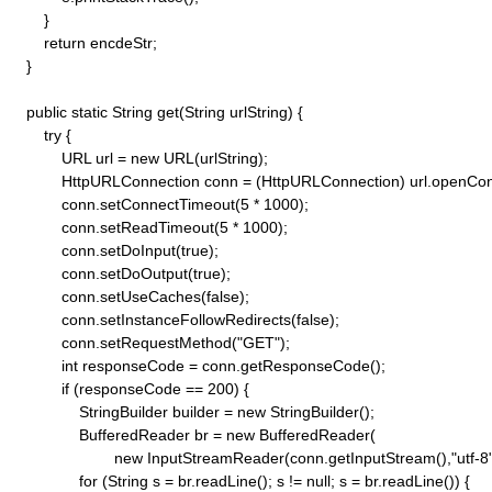
        }

        return encdeStr;

    }

    public static String get(String urlString) {

        try {

            URL url = new URL(urlString);

            HttpURLConnection conn = (HttpURLConnection) url.openConn
            conn.setConnectTimeout(5 * 1000);

            conn.setReadTimeout(5 * 1000);

            conn.setDoInput(true);

            conn.setDoOutput(true);

            conn.setUseCaches(false);

            conn.setInstanceFollowRedirects(false);

            conn.setRequestMethod("GET"); 

            int responseCode = conn.getResponseCode();

            if (responseCode == 200) {

                StringBuilder builder = new StringBuilder();

                BufferedReader br = new BufferedReader(

                        new InputStreamReader(conn.getInputStream(),"utf-8")
                for (String s = br.readLine(); s != null; s = br.readLine()) {
