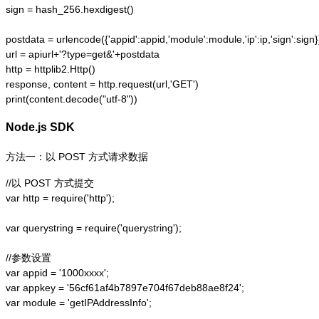
sign = hash_256.hexdigest()

postdata = urlencode({'appid':appid,'module':module,'ip':ip,'sign':sign})
url = apiurl+'?type=get&'+postdata

http = httplib2.Http()

response, content = http.request(url,'GET')

print(content.decode("utf-8"))
Node.js SDK
方法一：以 POST 方式请求数据
//以 POST 方式提交

var http = require('http');  

var querystring = require('querystring');  

//参数设置

var appid = '1000xxxx';

var appkey = '56cf61af4b7897e704f67deb88ae8f24';

var module = 'getIPAddressInfo';
