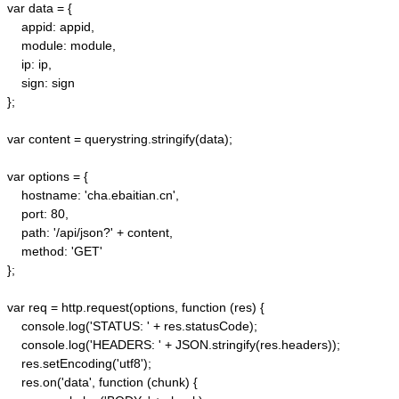
var data = {

    appid: appid, 

    module: module,

    ip: ip,

    sign: sign

};

var content = querystring.stringify(data);  

var options = {  

    hostname: 'cha.ebaitian.cn',  

    port: 80,  

    path: '/api/json?' + content,  

    method: 'GET'  

};  

var req = http.request(options, function (res) {  

    console.log('STATUS: ' + res.statusCode);  

    console.log('HEADERS: ' + JSON.stringify(res.headers));  

    res.setEncoding('utf8');  

    res.on('data', function (chunk) {  
