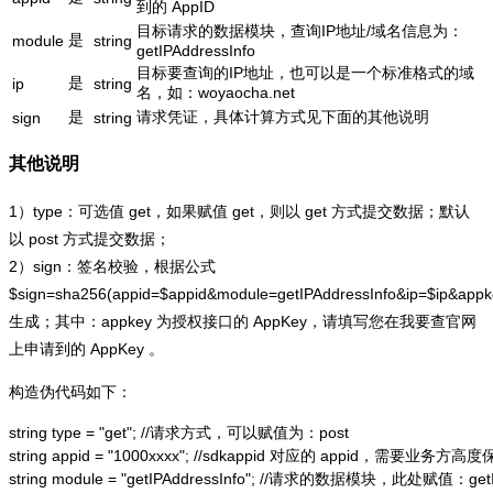
到的 AppID
目标请求的数据模块，查询IP地址/域名信息为：
是
module
string
getIPAddressInfo
目标要查询的IP地址，也可以是一个标准格式的域
是
ip
string
名，如：woyaocha.net
是
请求凭证，具体计算方式见下面的其他说明
sign
string
其他说明
1）type：可选值 get，如果赋值 get，则以 get 方式提交数据；默认
以 post 方式提交数据；
2）sign：签名校验，根据公式
$sign=sha256(appid=$appid&module=getIPAddressInfo&ip=$ip&app
生成；其中：appkey 为授权接口的 AppKey，请填写您在我要查官网
上申请到的 AppKey 。
构造伪代码如下：
string type = "get"; //请求方式，可以赋值为：post

string appid = "1000xxxx"; //sdkappid 对应的 appid，需要业务方高度
string module = "getIPAddressInfo"; //请求的数据模块，此处赋值：getIP