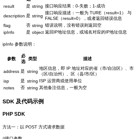
是
接口响应结果：0-失败；1-成功
result
string
接口响应描述：一般为 TURE（result=1） 与
是
description
string
FALSE（result=0），或者返回错误信息
否
错误说明，没有错误则返回空
flag
string
是
返回IP地址信息，或域名对应的IP地址信息
ipInfo
object
ipInfo 参数说明：
必
参数
类型
描述
选
地区信息，即 IP 地址对应的省（市/自治区）、市
是
address
string
（区/自治州）、区（县/市/区）
是
ISP 运营商或使用单位
isp
string
否
其他备注信息，一般为空
notes
string
SDK 及代码示例
PHP SDK
方法一：以 POST 方式请求数据
//接口参数
