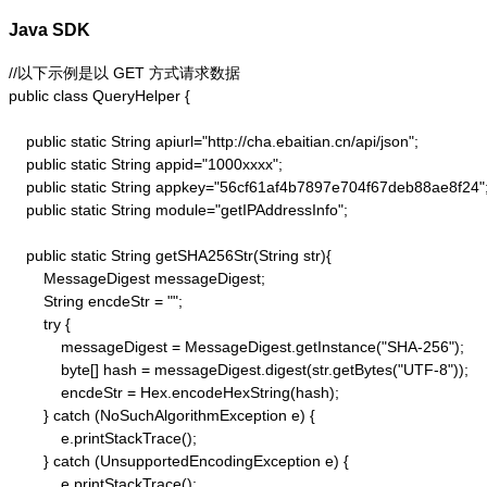
Java SDK
//以下示例是以 GET 方式请求数据

public class QueryHelper {

    public static String apiurl="http://cha.ebaitian.cn/api/json";

    public static String appid="1000xxxx";

    public static String appkey="56cf61af4b7897e704f67deb88ae8f24";
    public static String module="getIPAddressInfo";

    public static String getSHA256Str(String str){

        MessageDigest messageDigest;

        String encdeStr = "";

        try {

            messageDigest = MessageDigest.getInstance("SHA-256");

            byte[] hash = messageDigest.digest(str.getBytes("UTF-8"));

            encdeStr = Hex.encodeHexString(hash);

        } catch (NoSuchAlgorithmException e) {

            e.printStackTrace();

        } catch (UnsupportedEncodingException e) {

            e.printStackTrace();
