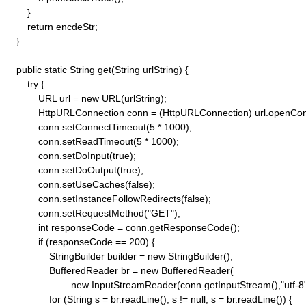
        }

        return encdeStr;

    }

    public static String get(String urlString) {

        try {

            URL url = new URL(urlString);

            HttpURLConnection conn = (HttpURLConnection) url.openConn
            conn.setConnectTimeout(5 * 1000);

            conn.setReadTimeout(5 * 1000);

            conn.setDoInput(true);

            conn.setDoOutput(true);

            conn.setUseCaches(false);

            conn.setInstanceFollowRedirects(false);

            conn.setRequestMethod("GET"); 

            int responseCode = conn.getResponseCode();

            if (responseCode == 200) {

                StringBuilder builder = new StringBuilder();

                BufferedReader br = new BufferedReader(

                        new InputStreamReader(conn.getInputStream(),"utf-8")
                for (String s = br.readLine(); s != null; s = br.readLine()) {
