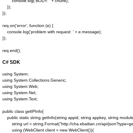
        console.log('BODY: ' + chunk);

    });  

});  

req.on('error', function (e) {  

    console.log('problem with request: ' + e.message);  

});  

C# SDK
using System;

using System.Collections.Generic;

using System.Web;

using System.Net;

using System.Text;

public class getIPInfo{

    public static string getInfo(string appid, string appkey, string module,
        string url = string.Format("http://cha.ebaitian.cn/api/json?typ
        using (WebClient client = new WebClient()){
