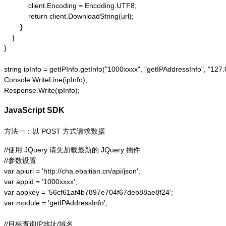
            client.Encoding = Encoding.UTF8;

            return client.DownloadString(url);

        }

    }

}

string ipInfo = getIPInfo.getInfo("1000xxxx", "getIPAddressInfo"
Console.WriteLine(ipInfo);

Response.Write(ipInfo);
JavaScript SDK
方法一：以 POST 方式请求数据
//使用 JQuery 请先加载最新的 JQuery 插件

//参数设置

var apiurl = 'http://cha.ebaitian.cn/api/json';

var appid = '1000xxxx';

var appkey = '56cf61af4b7897e704f67deb88ae8f24';

var module = 'getIPAddressInfo';

//目标查询IP地址/域名
