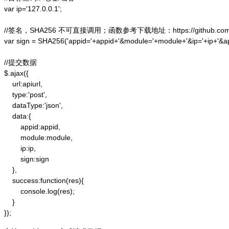
var ip='127.0.0.1';

//签名，SHA256 不可直接调用；函数参考下载地址：https://github.com/alex
var sign = SHA256('appid='+appid+'&module='+module+'&ip='+ip+'&a
//提交数据

$.ajax({

    url:apiurl,

    type:'post',

    dataType:'json',

    data:{

        appid:appid,

        module:module,

        ip:ip,

        sign:sign

    },

    success:function(res){

        console.log(res);

    }

});