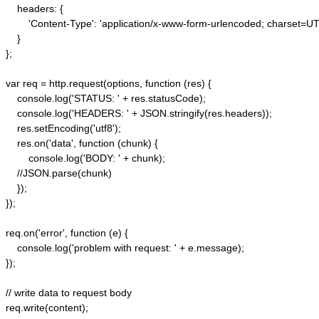
    headers: {  

        'Content-Type': 'application/x-www-form-urlencoded; charset=UTF
    }  

};  

var req = http.request(options, function (res) {  

    console.log('STATUS: ' + res.statusCode);  

    console.log('HEADERS: ' + JSON.stringify(res.headers));  

    res.setEncoding('utf8');  

    res.on('data', function (chunk) {  

        console.log('BODY: ' + chunk);  

    //JSON.parse(chunk)

    });  

});  

req.on('error', function (e) {  

    console.log('problem with request: ' + e.message);  

});  

// write data to request body  

req.write(content);  
