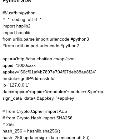
Python SDK
#!/usr/bin/python

# -*- coding: utf-8 -*-

import httplib2

import hashlib

from urllib.parse import urlencode #python3

#from urllib import urlencode #python2

apiurl='http://cha.ebaitian.cn/api/json'

appid='1000xxxx'

appkey='56cf61af4b7897e704f67deb88ae8f24'

module='getIPAddressInfo'

ip='127.0.0.1'

data='appid='+appid+'&module='+module+'&ip='+ip

sign_data=data+'&appkey='+appkey

# from Crypto.Cipher import AES

# from Crypto.Hash import SHA256

# 256

hash_256 = hashlib.sha256()

hash_256.update(sign_data.encode('utf-8'))
