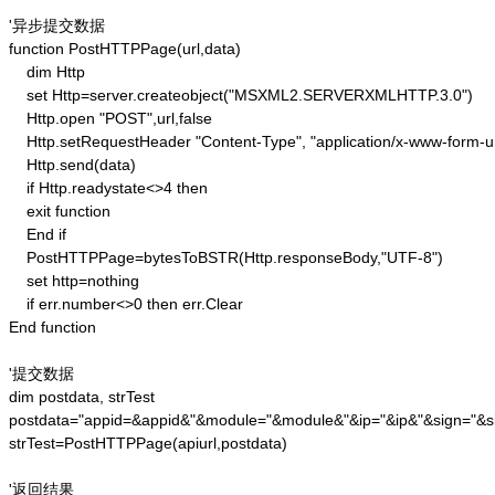
'异步提交数据

function PostHTTPPage(url,data)

    dim Http 

    set Http=server.createobject("MSXML2.SERVERXMLHTTP.3.0")

    Http.open "POST",url,false

    Http.setRequestHeader "Content-Type", "application/x-www-form-u
    Http.send(data) 

    if Http.readystate<>4 then 

    exit function 

    End if

    PostHTTPPage=bytesToBSTR(Http.responseBody,"UTF-8")

    set http=nothing 

    if err.number<>0 then err.Clear 

End function

'提交数据

dim postdata, strTest

postdata="appid=&appid&"&module="&module&"&ip="&ip&"&sign="&si
strTest=PostHTTPPage(apiurl,postdata)

'返回结果
