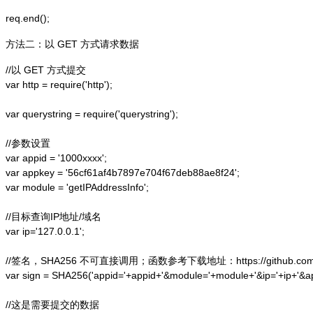
方法二：以 GET 方式请求数据
//以 GET 方式提交

var http = require('http');  

var querystring = require('querystring');  

//参数设置

var appid = '1000xxxx';

var appkey = '56cf61af4b7897e704f67deb88ae8f24';

var module = 'getIPAddressInfo';

//目标查询IP地址/域名

var ip='127.0.0.1';

//签名，SHA256 不可直接调用；函数参考下载地址：https://github.com/alex
var sign = SHA256('appid='+appid+'&module='+module+'&ip='+ip+'&a
//这是需要提交的数据
