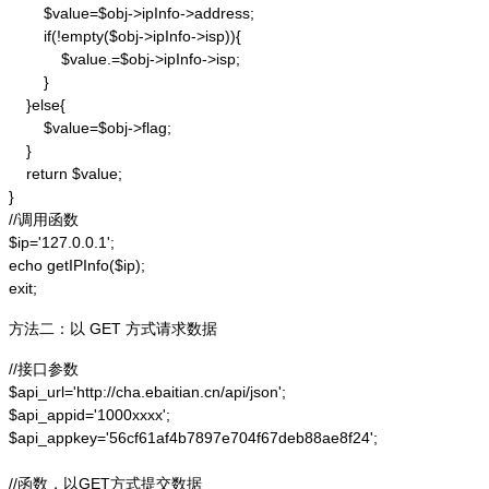
        $value=$obj->ipInfo->address;

        if(!empty($obj->ipInfo->isp)){

            $value.=$obj->ipInfo->isp;

        }

    }else{

        $value=$obj->flag;

    }

    return $value;

}

//调用函数

$ip='127.0.0.1';

echo getIPInfo($ip);

exit;
方法二：以 GET 方式请求数据
//接口参数

$api_url='http://cha.ebaitian.cn/api/json';

$api_appid='1000xxxx';

$api_appkey='56cf61af4b7897e704f67deb88ae8f24';

//函数，以GET方式提交数据
