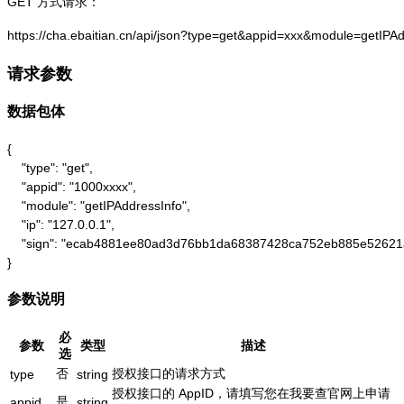
GET 方式请求：
https://cha.ebaitian.cn/api/json?type=get&appid=xxx&module=getIPA
请求参数
数据包体
{

    "type": "get",

    "appid": "1000xxxx",

    "module": "getIPAddressInfo",

    "ip": "127.0.0.1",

    "sign": "ecab4881ee80ad3d76bb1da68387428ca752eb885e52621
}
参数说明
必
参数
类型
描述
选
否
授权接口的请求方式
type
string
授权接口的 AppID，请填写您在我要查官网上申请
是
appid
string