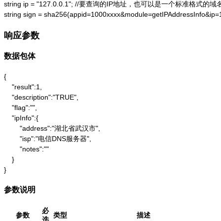
string ip = "127.0.0.1"; //要查询的IP地址，也可以是一个标准格式的域名
string sign = sha256(appid=1000xxxx&module=getIPAddressInfo&ip
响应参数
数据包体
{

    "result":1,

    "description":"TRUE",

    "flag":"",

    "ipInfo":{

        "address":"湖北省武汉市",

        "isp":"电信DNS服务器",

        "notes":""

    }

}
参数说明
必
参数
类型
描述
选