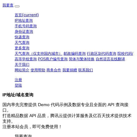
我要查
(current)
首页
IP地址查询
手机号码查询
身份证查询
快递查询
天气查询
更多查询
天气查询（仅支持国内城市）
邮政编码查询
行政区划代码查询
院校代码/
高等学校查询
POS商户编号查询
简体与繁体转换
自然语言在线翻译
关于我们
网站简介
使用帮助
商务合作
我要捐赠
联系我们
注册
登陆
IP地址/域名查询
国内率先完整提供 Demo 代码示例及数据专业且全面的 API 查询接
口。
打造精品数据 API 品质，腾讯云提供计算服务及亿百天技术提供技术
支持。
注册本站会员，即可免费使用！
我要查询