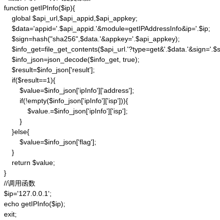
function getIPInfo($ip){

    global $api_url,$api_appid,$api_appkey;

    $data='appid='.$api_appid.'&module=getIPAddressInfo&ip='.$ip;

    $sign=hash("sha256",$data.'&appkey='.$api_appkey);

    $info_get=file_get_contents($api_url.'?type=get&'.$data.'&sign='.$si
    $info_json=json_decode($info_get, true);

    $result=$info_json['result'];

    if($result==1){

        $value=$info_json['ipInfo']['address'];

        if(!empty($info_json['ipInfo']['isp'])){

            $value.=$info_json['ipInfo']['isp'];

        }

    }else{

        $value=$info_json['flag'];

    }

    return $value;

}

//调用函数

$ip='127.0.0.1';

echo getIPInfo($ip);

exit;