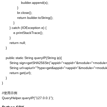
                    builder.append(s);

                }

                br.close();

                return builder.toString();

            }

        } catch (IOException e) {

            e.printStackTrace();

        }

        return null;

    }

    public static String queryIP(String ip){

        String sign=getSHA256Str("appid="+appid+"&module="+module
        String url=apiurl+"?type=get&appid="+appid+"&module="+modul
        return get(url);

    }

}

//使用示例

QueryHelper.queryIP("127.0.0.1");