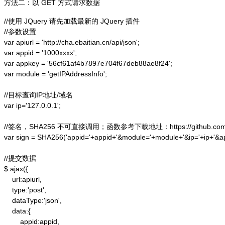
方法二：以 GET 方式请求数据
//使用 JQuery 请先加载最新的 JQuery 插件

//参数设置

var apiurl = 'http://cha.ebaitian.cn/api/json';

var appid = '1000xxxx';

var appkey = '56cf61af4b7897e704f67deb88ae8f24';

var module = 'getIPAddressInfo';

//目标查询IP地址/域名

var ip='127.0.0.1';

//签名，SHA256 不可直接调用；函数参考下载地址：https://github.com/alex
var sign = SHA256('appid='+appid+'&module='+module+'&ip='+ip+'&a
//提交数据

$.ajax({

    url:apiurl,

    type:'post',

    dataType:'json',

    data:{

        appid:appid,
