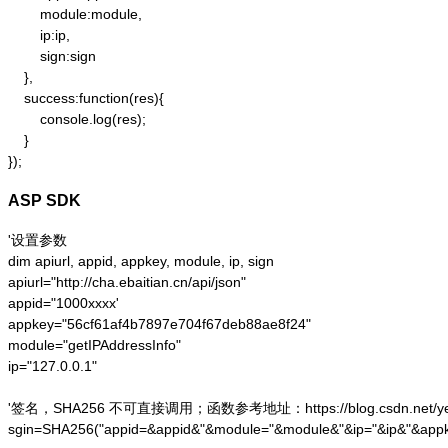
        module:module,

        ip:ip,

        sign:sign

    },

    success:function(res){

        console.log(res);

    }

});
ASP SDK
'设置参数

dim apiurl, appid, appkey, module, ip, sign

apiurl="http://cha.ebaitian.cn/api/json"

appid="1000xxxx'

appkey="56cf61af4b7897e704f67deb88ae8f24"

module="getIPAddressInfo"

ip="127.0.0.1"

'签名，SHA256 不可直接调用；函数参考地址：https://blog.csdn.net/yesoce/a
sgin=SHA256("appid=&appid&"&module="&module&"&ip="&ip&"&appk