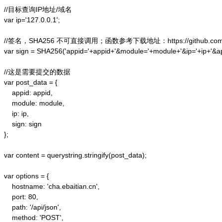
//目标查询IP地址/域名

var ip='127.0.0.1';

//签名，SHA256 不可直接调用；函数参考下载地址：https://github.com/alex
var sign = SHA256('appid='+appid+'&module='+module+'&ip='+ip+'&a
//这是需要提交的数据

var post_data = {

    appid: appid,  

    module: module,

    ip: ip,

    sign: sign

};  

var content = querystring.stringify(post_data);  

var options = {  

    hostname: 'cha.ebaitian.cn',  

    port: 80,  

    path: '/api/json',  

    method: 'POST',  
