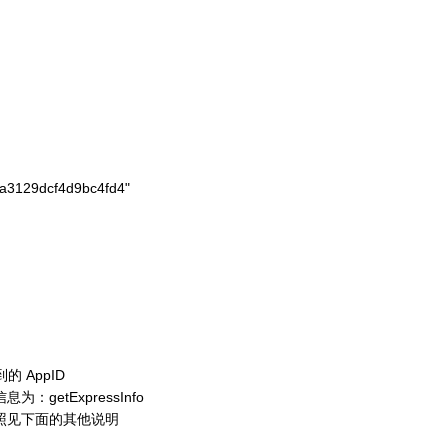
a3129dcf4d9bc4fd4"

 AppID
etExpressInfo
照见下面的其他说明