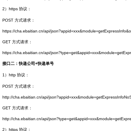
2）
https
协议：
POST 方式请求：
https://cha.ebaitian.cn/api/json?appid=xxx&module=getExpressInfo&
GET 方式请求：
https://cha.ebaitian.cn/api/json?type=get&appid=xxx&module=getEx
接口二：快递公司+快递单号
1）
http
协议：
POST 方式请求：
http://cha.ebaitian.cn/api/json?appid=xxx&module=getExpressInfo
GET 方式请求：
http://cha.ebaitian.cn/api/json?type=get&appid=xxx&module=getEx
2）
https
协议：