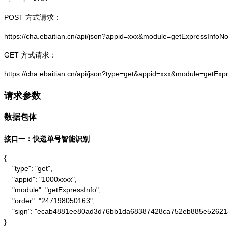
POST 方式请求：
https://cha.ebaitian.cn/api/json?appid=xxx&module=getExpressInf
GET 方式请求：
https://cha.ebaitian.cn/api/json?type=get&appid=xxx&module=getE
请求参数
数据包体
接口一：快递单号智能识别
{

    "type": "get",

    "appid": "1000xxxx",

    "module": "getExpressInfo",

    "order": "247198050163",

    "sign": "ecab4881ee80ad3d76bb1da68387428ca752eb885e52621
}