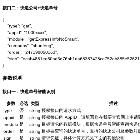
接口二：快递公司+快递单号
{

    "type": "get",

    "appid": "1000xxxx",

    "module": "getExpressInfoNoSmart",

    "company": "shunfeng",

    "order": "247198050163",

    "sign": "ecab4881ee80ad3d76bb1da68387428ca752eb885e52621
}
参数说明
接口一：快递单号智能识别
参数
必选
类型
描述
否
授权接口的请求方式
type
string
是
授权接口的 AppID，请填写您在我要查官网上申请到的
appid
string
是
目标请求的数据模块，根据快递单号智能查询快递信息为：g
module
string
是
目标要查询的快递单号，支持的快递公司及参数对
order
string
是
请求凭证，具体计算方式见下面的其他说明
sign
string