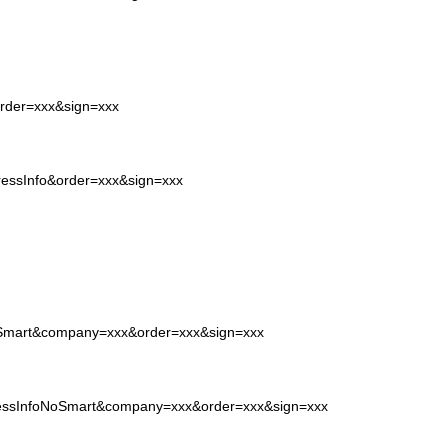
order=xxx&sign=xxx
pressInfo&order=xxx&sign=xxx
NoSmart&company=xxx&order=xxx&sign=xxx
pressInfoNoSmart&company=xxx&order=xxx&sign=xxx