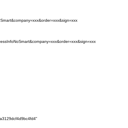
oNoSmart&company=xxx&order=xxx&sign=xxx
xpressInfoNoSmart&company=xxx&order=xxx&sign=xxx
a3129dcf4d9bc4fd4"
