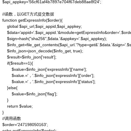
$api_appkey='56cf61af4b7897e704f67deb88ae8f24';

//函数，以GET方式提交数据

function getExpressInfo($order){

    global $api_url,$api_appid,$api_appkey;

    $data='appid='.$api_appid.'&module=getExpressInfo&order='.$orde
    $sign=hash("sha256",$data.'&appkey='.$api_appkey);

    $info_get=file_get_contents($api_url.'?type=get&'.$data.'&sign='.$si
    $info_json=json_decode($info_get, true);

    $result=$info_json['result'];

    if($result==1){

        $value=$info_json['expressInfo']['name'];

        $value.='，'.$info_json['expressInfo']['order'];

        $value.='，'.$info_json['expressInfo']['status'];

    }else{

        $value=$info_json['flag'];

    }

    return $value;

}

//调用函数

$order='247198050163';

echo getExpressInfo($order);
