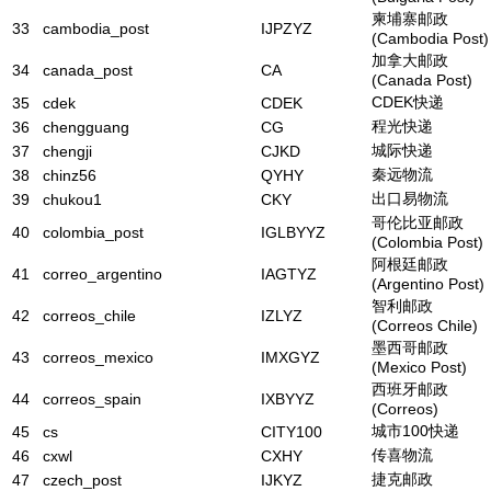
柬埔寨邮政
33
cambodia_post
IJPZYZ
(Cambodia Post)
加拿大邮政
34
canada_post
CA
(Canada Post)
CDEK快递
35
cdek
CDEK
程光快递
36
chengguang
CG
城际快递
37
chengji
CJKD
秦远物流
38
chinz56
QYHY
出口易物流
39
chukou1
CKY
哥伦比亚邮政
40
colombia_post
IGLBYYZ
(Colombia Post)
阿根廷邮政
41
correo_argentino
IAGTYZ
(Argentino Post)
智利邮政
42
correos_chile
IZLYZ
(Correos Chile)
墨西哥邮政
43
correos_mexico
IMXGYZ
(Mexico Post)
西班牙邮政
44
correos_spain
IXBYYZ
(Correos)
城市100快递
45
cs
CITY100
传喜物流
46
cxwl
CXHY
捷克邮政
47
czech_post
IJKYZ