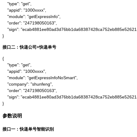
    "type": "get",

    "appid": "1000xxxx",

    "module": "getExpressInfo",

    "order": "247198050163",

    "sign": "ecab4881ee80ad3d76bb1da68387428ca752eb885e52621
}
接口二：快递公司+快递单号
{

    "type": "get",

    "appid": "1000xxxx",

    "module": "getExpressInfoNoSmart",

    "company": "shunfeng",

    "order": "247198050163",

    "sign": "ecab4881ee80ad3d76bb1da68387428ca752eb885e52621
}
参数说明
接口一：快递单号智能识别