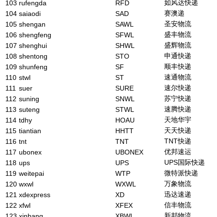
如风达快递
103
rufengda
RFD
赛澳递
104
saiaodi
SAD
圣安物流
105
shengan
SAWL
盛丰物流
106
shengfeng
SFWL
盛辉物流
107
shenghui
SHWL
申通快递
108
shentong
STO
顺丰快递
109
shunfeng
SF
速通物流
110
stwl
ST
速尔快递
111
suer
SURE
苏宁快递
112
suning
SNWL
速腾快递
113
suteng
STWL
天地华宇
114
tdhy
HOAU
天天快递
115
tiantian
HHTT
TNT快递
116
tnt
TNT
优邦速运
117
ubonex
UBONEX
UPS国际快递
118
ups
UPS
微特派快递
119
weitepai
WTP
万象物流
120
wxwl
WXWL
迅达速递
121
xdexpress
XD
信丰物流
122
xfwl
XFEX
新邦物流
123
xinbang
XBWL