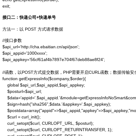
exit;
接口二：快递公司+快递单号
方法一：以 POST 方式请求数据
//接口参数

$api_url='http://cha.ebaitian.cn/api/json';

$api_appid='1000xxxx';

$api_appkey='56cf61af4b7897e704f67deb88ae8f24';

//函数，以POST方式提交数据，PHP需要开启CURL函数；数据传输安
function getExpressInfo($company,$order){

    global $api_url,$api_appid,$api_appkey;

    $posturl=$api_url;

    $data='appid='.$api_appid.'&module=getExpressInfoNoSmart&co
    $sign=hash("sha256",$data.'&appkey='.$api_appkey);

    $postdata=array("appid"=>$api_appid,"appkey"=>$api_appkey,"m
    $curl = curl_init();

    curl_setopt($curl, CURLOPT_URL, $posturl);

    curl_setopt($curl, CURLOPT_RETURNTRANSFER, 1);
