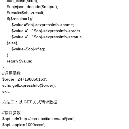
    curl_close($curl);

    $obj=json_decode($output);

    $result=$obj->result;

    if($result==1){

        $value=$obj->expressInfo->name;

        $value.='，'.$obj->expressInfo->order;

        $value.='，'.$obj->expressInfo->status;

    }else{

        $value=$obj->flag;

    }

    return $value;

}

//调用函数

$order='247198050163';

echo getExpressInfo($order);

exit;
方法二：以 GET 方式请求数据
//接口参数

$api_url='http://cha.ebaitian.cn/api/json';

$api_appid='1000xxxx';
