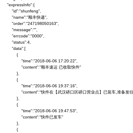
    "expressInfo":{

        "id":"shunfeng",

        "name":"顺丰快递",

        "order":"247198050163",

        "message":"",

        "errcode":"0000",

        "status":4,

        "data":[

            {

                "time":"2018-06-06 17:20:22",

                "content":"顺丰速运 已收取快件"

            },

            {

                "time":"2018-06-06 19:37:16",

                "content":"快件在【武汉硚口区硚口营业点】已装车,
            },

            {

                "time":"2018-06-06 19:47:53",

                "content":"快件已发车"

            },

            {
