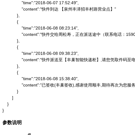
                "time":"2018-06-07 17:52:49",

                "content":"快件到达 【泉州丰泽招丰村路营业点】"

            },

            {

                "time":"2018-06-08 08:23:14",

                "content":"快件交给周松寿，正在派送途中（联系电话：1590
            },

            {

                "time":"2018-06-08 09:38:23",

                "content":"快件派送至【丰巢智能快递柜】,请
            },

            {

                "time":"2018-06-08 15:38:40",

                "content":"已签收(丰巢签收),感谢使用顺丰,期待再次为您服务"
            }

        ]

    }

}
参数说明