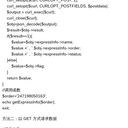
    curl_setopt($curl, CURLOPT_POST, 1);

    curl_setopt($curl, CURLOPT_POSTFIELDS, $postdata);

    $output = curl_exec($curl);

    curl_close($curl);

    $obj=json_decode($output);

    $result=$obj->result;

    if($result==1){

        $value=$obj->expressInfo->name;

        $value.='，'.$obj->expressInfo->order;

        $value.='，'.$obj->expressInfo->status;

    }else{

        $value=$obj->flag;

    }

    return $value;

}

//调用函数

$order='247198050163';

echo getExpressInfo($order);

exit;
方法二：以 GET 方式请求数据