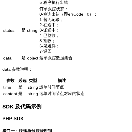
5-程序执行出错
订单跟踪状态：
0-查询出错（即errCode!=0）；
1-暂无记录；
2-在途中；
是
3-派送中；
status
string
4-已签收；
5-拒收；
6-疑难件；
7-退回
是
运单跟踪数据集合
data
object
data 参数说明：
参数
必选
类型
描述
是
运单时间节点
time
string
是
运单时间节点对应的状态
content
string
SDK 及代码示例
PHP SDK
接口一：快递单号智能识别