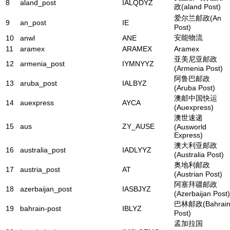
8
aland_post
IALQDYZ
政(aland Post)
爱尔兰邮政(An
9
an_post
IE
Post)
安能物流
10
anwl
ANE
11
aramex
ARAMEX
Aramex
亚美尼亚邮政
12
armenia_post
IYMNYYZ
(Armenia Post)
阿鲁巴邮政
13
aruba_post
IALBYZ
(Aruba Post)
澳邮中国快运
14
auexpress
AYCA
(Auexpress)
澳世速递
15
aus
ZY_AUSE
(Ausworld
Express)
澳大利亚邮政
16
australia_post
IADLYYZ
(Australia Post)
奥地利邮政
17
austria_post
AT
(Austrian Post)
阿塞拜疆邮政
18
azerbaijan_post
IASBJYZ
(Azerbaijan Post)
巴林邮政(Bahrai
19
bahrain-post
IBLYZ
Post)
孟加拉国