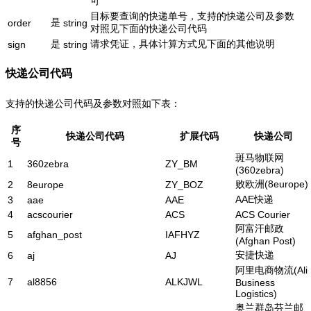
可
目标要查询的快递单号，支持的快递公司及参数
是
order
string
对照见下面的快递公司代码
是
请求凭证，具体计算方式见下面的其他说明
sign
string
快递公司代码
支持的快递公司代码及参数对照如下表：
序
快递公司代码
扩展代码
快递公司
号
斑马物联网
1
360zebra
ZY_BM
(360zebra)
败欧洲(8europe)
2
8europe
ZY_BOZ
AAE快递
3
aae
AAE
4
acscourier
ACS
ACS Courier
阿富汗邮政
5
afghan_post
IAFHYZ
(Afghan Post)
安捷快递
6
aj
AJ
阿里电商物流(Ali
7
al8856
ALKJWL
Business
Logistics)
奥兰群岛芬兰邮