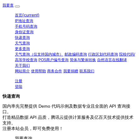
我要查
(current)
首页
IP地址查询
手机号码查询
身份证查询
快递查询
天气查询
更多查询
天气查询（仅支持国内城市）
邮政编码查询
行政区划代码查询
院校代码/
高等学校查询
POS商户编号查询
简体与繁体转换
自然语言在线翻译
关于我们
网站简介
使用帮助
商务合作
我要捐赠
联系我们
注册
登陆
快递查询
国内率先完整提供 Demo 代码示例及数据专业且全面的 API 查询接
口。
打造精品数据 API 品质，腾讯云提供计算服务及亿百天技术提供技术
支持。
注册本站会员，即可免费使用！
我要查询