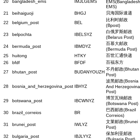
20
bangladesh_ems
IMJLGEMS
EMS(Banglades
EMS)
贝海国际速递
21
beihaiguoji
BHGJ
比利时邮政
22
belgium_post
BEL
(Bpost)
白俄罗斯邮政
23
belpochta
IBELSYZ
(Belarus Post)
百慕大邮政
24
bermuda_post
IBMDYZ
(Bermuda Post)
百世汇通快递
25
huitong
HTKY
百福东方
26
bfdf
BFDF
不丹邮政(Bhutan
27
bhutan_post
BUDANYOUZH
Post)
波黑邮政(Bosnia
28
bosnia_and_herzegovina_post
IBHYZ
And Herzegovina
Post)
博茨瓦纳邮政
29
botswana_post
IBCWNYZ
(Botswana Post)
巴西邮政(Brazil
30
brazil_correios
BR
Correios)
文莱邮政(Brunei
31
brunei_post
IWLYZ
Post)
保加利亚邮政
32
bulgaria_post
IBJLYYZ
(Bulgaria Post)