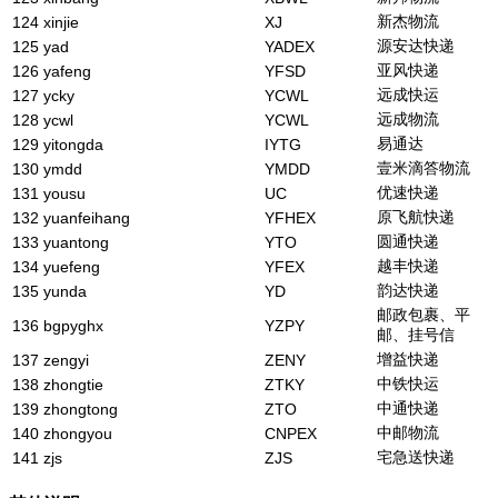
新杰物流
124
xinjie
XJ
源安达快递
125
yad
YADEX
亚风快递
126
yafeng
YFSD
远成快运
127
ycky
YCWL
远成物流
128
ycwl
YCWL
易通达
129
yitongda
IYTG
壹米滴答物流
130
ymdd
YMDD
优速快递
131
yousu
UC
原飞航快递
132
yuanfeihang
YFHEX
圆通快递
133
yuantong
YTO
越丰快递
134
yuefeng
YFEX
韵达快递
135
yunda
YD
邮政包裹、平
136
bgpyghx
YZPY
邮、挂号信
增益快递
137
zengyi
ZENY
中铁快运
138
zhongtie
ZTKY
中通快递
139
zhongtong
ZTO
中邮物流
140
zhongyou
CNPEX
宅急送快递
141
zjs
ZJS