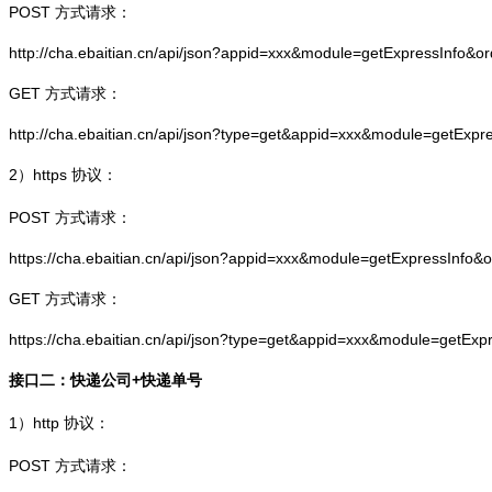
POST 方式请求：
http://cha.ebaitian.cn/api/json?appid=xxx&module=getExpressInfo&o
GET 方式请求：
http://cha.ebaitian.cn/api/json?type=get&appid=xxx&module=getExpr
2）
https
协议：
POST 方式请求：
https://cha.ebaitian.cn/api/json?appid=xxx&module=getExpressInfo&
GET 方式请求：
https://cha.ebaitian.cn/api/json?type=get&appid=xxx&module=getEx
接口二：快递公司+快递单号
1）
http
协议：
POST 方式请求：