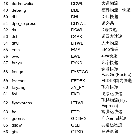
大道物流
48
dadaowuliu
DDWL
德邦物流、快递
49
debang
DBL
DHL快递
50
dhl
DHL
递必易
51
dpe_express
DBYWL
D速快递
52
ds
DSWL
递四方速递
53
dsf
D4PX
大田物流
54
dtwl
DTWL
EMS快递
55
ems
EMS
ewe快递
56
ewe
EWE
凡宇快递
57
fanyu
FYKD
速派快递
58
fastgo
FASTGO
FastGo(Fastgo)
FEDEX国内快递
59
fedexcn
FEDEX
飞洋快递
60
feiyang
ZY_FY
飞康达快递
61
fkd
FKD
飞特物流(Flyt
62
flytexpress
IFTWL
Express)
富腾达快递
63
ftd
FTD
广东ems快递
64
gdems
GDEMS
共速达物流
65
gsdwl
GSD
高铁速递
66
gtsd
GTSD