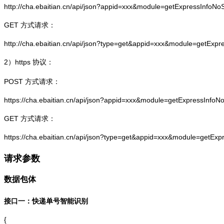
http://cha.ebaitian.cn/api/json?appid=xxx&module=getExpressInfo
GET 方式请求：
http://cha.ebaitian.cn/api/json?type=get&appid=xxx&module=getEx
2）
https
协议：
POST 方式请求：
https://cha.ebaitian.cn/api/json?appid=xxx&module=getExpressInf
GET 方式请求：
https://cha.ebaitian.cn/api/json?type=get&appid=xxx&module=getE
请求参数
数据包体
接口一：快递单号智能识别
{
