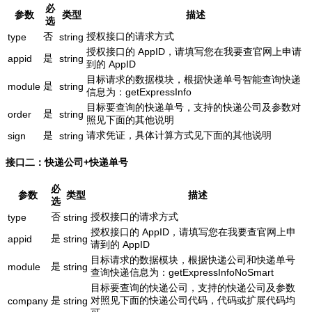
必
参数
类型
描述
选
否
授权接口的请求方式
type
string
授权接口的 AppID，请填写您在我要查官网上申请
是
appid
string
到的 AppID
目标请求的数据模块，根据快递单号智能查询快递
是
module
string
信息为：getExpressInfo
目标要查询的快递单号，支持的快递公司及参数对
是
order
string
照见下面的其他说明
是
请求凭证，具体计算方式见下面的其他说明
sign
string
接口二：快递公司+快递单号
必
参数
类型
描述
选
否
授权接口的请求方式
type
string
授权接口的 AppID，请填写您在我要查官网上申
是
appid
string
请到的 AppID
目标请求的数据模块，根据快递公司和快递单号
是
module
string
查询快递信息为：getExpressInfoNoSmart
目标要查询的快递公司，支持的快递公司及参数
是
对照见下面的快递公司代码，代码或扩展代码均
company
string