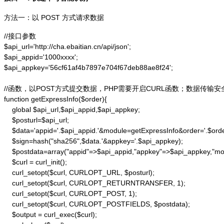
方法一：以 POST 方式请求数据
//接口参数

$api_url='http://cha.ebaitian.cn/api/json';

$api_appid='1000xxxx';

$api_appkey='56cf61af4b7897e704f67deb88ae8f24';

//函数，以POST方式提交数据，PHP需要开启CURL函数；数据传输安
function getExpressInfo($order){

    global $api_url,$api_appid,$api_appkey;

    $posturl=$api_url;

    $data='appid='.$api_appid.'&module=getExpressInfo&order='.$orde
    $sign=hash("sha256",$data.'&appkey='.$api_appkey);

    $postdata=array("appid"=>$api_appid,"appkey"=>$api_appkey,"modu
    $curl = curl_init();

    curl_setopt($curl, CURLOPT_URL, $posturl);

    curl_setopt($curl, CURLOPT_RETURNTRANSFER, 1);

    curl_setopt($curl, CURLOPT_POST, 1);

    curl_setopt($curl, CURLOPT_POSTFIELDS, $postdata);

    $output = curl_exec($curl);
