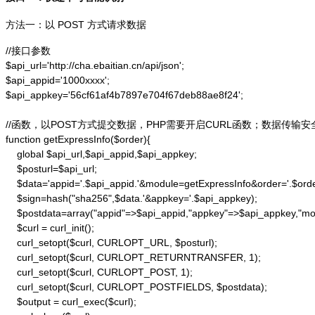
方法一：以 POST 方式请求数据
//接口参数

$api_url='http://cha.ebaitian.cn/api/json';

$api_appid='1000xxxx';

$api_appkey='56cf61af4b7897e704f67deb88ae8f24';

//函数，以POST方式提交数据，PHP需要开启CURL函数；数据传输安
function getExpressInfo($order){

    global $api_url,$api_appid,$api_appkey;

    $posturl=$api_url;

    $data='appid='.$api_appid.'&module=getExpressInfo&order='.$orde
    $sign=hash("sha256",$data.'&appkey='.$api_appkey);

    $postdata=array("appid"=>$api_appid,"appkey"=>$api_appkey,"modu
    $curl = curl_init();

    curl_setopt($curl, CURLOPT_URL, $posturl);

    curl_setopt($curl, CURLOPT_RETURNTRANSFER, 1);

    curl_setopt($curl, CURLOPT_POST, 1);

    curl_setopt($curl, CURLOPT_POSTFIELDS, $postdata);

    $output = curl_exec($curl);
