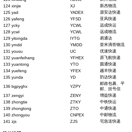
新杰物流
124
xinjie
XJ
源安达快递
125
yad
YADEX
亚风快递
126
yafeng
YFSD
远成快运
127
ycky
YCWL
远成物流
128
ycwl
YCWL
易通达
129
yitongda
IYTG
壹米滴答物流
130
ymdd
YMDD
优速快递
131
yousu
UC
原飞航快递
132
yuanfeihang
YFHEX
圆通快递
133
yuantong
YTO
越丰快递
134
yuefeng
YFEX
韵达快递
135
yunda
YD
邮政包裹、平
136
bgpyghx
YZPY
邮、挂号信
增益快递
137
zengyi
ZENY
中铁快运
138
zhongtie
ZTKY
中通快递
139
zhongtong
ZTO
中邮物流
140
zhongyou
CNPEX
宅急送快递
141
zjs
ZJS