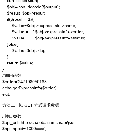
    curl_close($curl);

    $obj=json_decode($output);

    $result=$obj->result;

    if($result==1){

        $value=$obj->expressInfo->name;

        $value.='，'.$obj->expressInfo->order;

        $value.='，'.$obj->expressInfo->status;

    }else{

        $value=$obj->flag;

    }

    return $value;

}

//调用函数

$order='247198050163';

echo getExpressInfo($order);

exit;
方法二：以 GET 方式请求数据
//接口参数

$api_url='http://cha.ebaitian.cn/api/json';

$api_appid='1000xxxx';
