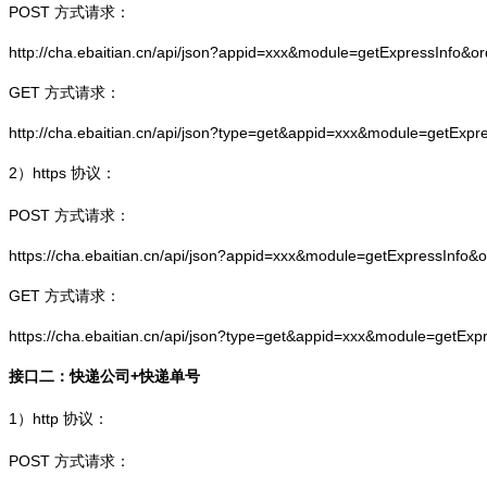
POST 方式请求：
http://cha.ebaitian.cn/api/json?appid=xxx&module=getExpressInfo&o
GET 方式请求：
http://cha.ebaitian.cn/api/json?type=get&appid=xxx&module=getExpr
2）
https
协议：
POST 方式请求：
https://cha.ebaitian.cn/api/json?appid=xxx&module=getExpressInfo&
GET 方式请求：
https://cha.ebaitian.cn/api/json?type=get&appid=xxx&module=getEx
接口二：快递公司+快递单号
1）
http
协议：
POST 方式请求：