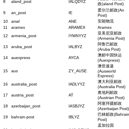
8
aland_post
IALQDYZ
政(aland Post)
爱尔兰邮政(An
9
an_post
IE
Post)
安能物流
10
anwl
ANE
11
aramex
ARAMEX
Aramex
亚美尼亚邮政
12
armenia_post
IYMNYYZ
(Armenia Post)
阿鲁巴邮政
13
aruba_post
IALBYZ
(Aruba Post)
澳邮中国快运
14
auexpress
AYCA
(Auexpress)
澳世速递
15
aus
ZY_AUSE
(Ausworld
Express)
澳大利亚邮政
16
australia_post
IADLYYZ
(Australia Post)
奥地利邮政
17
austria_post
AT
(Austrian Post)
阿塞拜疆邮政
18
azerbaijan_post
IASBJYZ
(Azerbaijan Post)
巴林邮政(Bahrai
19
bahrain-post
IBLYZ
Post)
孟加拉国