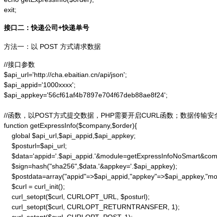
exit;
接口二：快递公司+快递单号
方法一：以 POST 方式请求数据
//接口参数

$api_url='http://cha.ebaitian.cn/api/json';

$api_appid='1000xxxx';

$api_appkey='56cf61af4b7897e704f67deb88ae8f24';

//函数，以POST方式提交数据，PHP需要开启CURL函数；数据传输安
function getExpressInfo($company,$order){

    global $api_url,$api_appid,$api_appkey;

    $posturl=$api_url;

    $data='appid='.$api_appid.'&module=getExpressInfoNoSmart&co
    $sign=hash("sha256",$data.'&appkey='.$api_appkey);

    $postdata=array("appid"=>$api_appid,"appkey"=>$api_appkey,"m
    $curl = curl_init();

    curl_setopt($curl, CURLOPT_URL, $posturl);

    curl_setopt($curl, CURLOPT_RETURNTRANSFER, 1);
