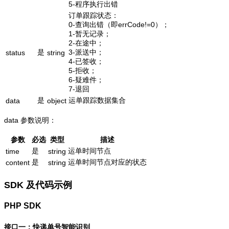
5-程序执行出错
订单跟踪状态：
0-查询出错（即errCode!=0）；
1-暂无记录；
2-在途中；
是
3-派送中；
status
string
4-已签收；
5-拒收；
6-疑难件；
7-退回
是
运单跟踪数据集合
data
object
data 参数说明：
参数
必选
类型
描述
是
运单时间节点
time
string
是
运单时间节点对应的状态
content
string
SDK 及代码示例
PHP SDK
接口一：快递单号智能识别