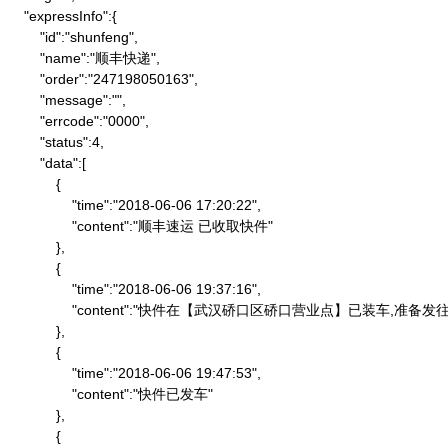
    "expressInfo":{

        "id":"shunfeng",

        "name":"顺丰快递",

        "order":"247198050163",

        "message":"",

        "errcode":"0000",

        "status":4,

        "data":[

            {

                "time":"2018-06-06 17:20:22",

                "content":"顺丰速运 已收取快件"

            },

            {

                "time":"2018-06-06 19:37:16",

                "content":"快件在【武汉硚口区硚口营业点】已装车,
            },

            {

                "time":"2018-06-06 19:47:53",

                "content":"快件已发车"

            },

            {
