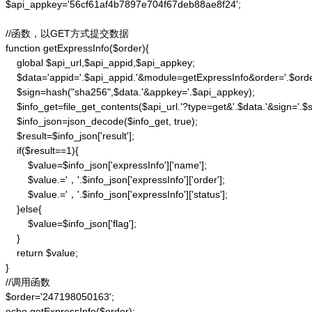
$api_appkey='56cf61af4b7897e704f67deb88ae8f24';

//函数，以GET方式提交数据

function getExpressInfo($order){

    global $api_url,$api_appid,$api_appkey;

    $data='appid='.$api_appid.'&module=getExpressInfo&order='.$orde
    $sign=hash("sha256",$data.'&appkey='.$api_appkey);

    $info_get=file_get_contents($api_url.'?type=get&'.$data.'&sign='.$si
    $info_json=json_decode($info_get, true);

    $result=$info_json['result'];

    if($result==1){

        $value=$info_json['expressInfo']['name'];

        $value.='，'.$info_json['expressInfo']['order'];

        $value.='，'.$info_json['expressInfo']['status'];

    }else{

        $value=$info_json['flag'];

    }

    return $value;

}

//调用函数

$order='247198050163';

echo getExpressInfo($order);
