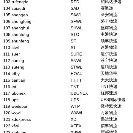
如风达快递
103
rufengda
RFD
赛澳递
104
saiaodi
SAD
圣安物流
105
shengan
SAWL
盛丰物流
106
shengfeng
SFWL
盛辉物流
107
shenghui
SHWL
申通快递
108
shentong
STO
顺丰快递
109
shunfeng
SF
速通物流
110
stwl
ST
速尔快递
111
suer
SURE
苏宁快递
112
suning
SNWL
速腾快递
113
suteng
STWL
天地华宇
114
tdhy
HOAU
天天快递
115
tiantian
HHTT
TNT快递
116
tnt
TNT
优邦速运
117
ubonex
UBONEX
UPS国际快递
118
ups
UPS
微特派快递
119
weitepai
WTP
万象物流
120
wxwl
WXWL
迅达速递
121
xdexpress
XD
信丰物流
122
xfwl
XFEX
新邦物流
123
xinbang
XBWL