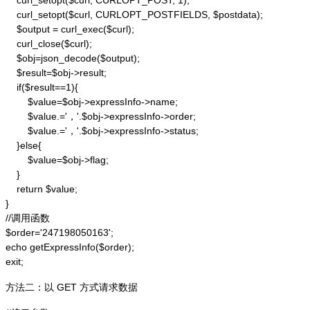
    curl_setopt($curl, CURLOPT_POST, 1);

    curl_setopt($curl, CURLOPT_POSTFIELDS, $postdata);

    $output = curl_exec($curl);

    curl_close($curl);

    $obj=json_decode($output);

    $result=$obj->result;

    if($result==1){

        $value=$obj->expressInfo->name;

        $value.='，'.$obj->expressInfo->order;

        $value.='，'.$obj->expressInfo->status;

    }else{

        $value=$obj->flag;

    }

    return $value;

}

//调用函数

$order='247198050163';

echo getExpressInfo($order);

exit;
方法二：以 GET 方式请求数据