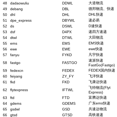
大道物流
48
dadaowuliu
DDWL
德邦物流、快递
49
debang
DBL
DHL快递
50
dhl
DHL
递必易
51
dpe_express
DBYWL
D速快递
52
ds
DSWL
递四方速递
53
dsf
D4PX
大田物流
54
dtwl
DTWL
EMS快递
55
ems
EMS
ewe快递
56
ewe
EWE
凡宇快递
57
fanyu
FYKD
速派快递
58
fastgo
FASTGO
FastGo(Fastgo)
FEDEX国内快递
59
fedexcn
FEDEX
飞洋快递
60
feiyang
ZY_FY
飞康达快递
61
fkd
FKD
飞特物流(Flyt
62
flytexpress
IFTWL
Express)
富腾达快递
63
ftd
FTD
广东ems快递
64
gdems
GDEMS
共速达物流
65
gsdwl
GSD
高铁速递
66
gtsd
GTSD