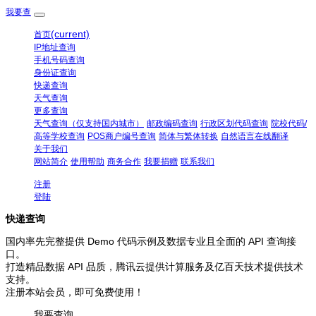
我要查
(current)
首页
IP地址查询
手机号码查询
身份证查询
快递查询
天气查询
更多查询
天气查询（仅支持国内城市）
邮政编码查询
行政区划代码查询
院校代码/
高等学校查询
POS商户编号查询
简体与繁体转换
自然语言在线翻译
关于我们
网站简介
使用帮助
商务合作
我要捐赠
联系我们
注册
登陆
快递查询
国内率先完整提供 Demo 代码示例及数据专业且全面的 API 查询接
口。
打造精品数据 API 品质，腾讯云提供计算服务及亿百天技术提供技术
支持。
注册本站会员，即可免费使用！
我要查询