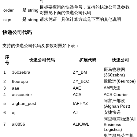
可
目标要查询的快递单号，支持的快递公司及参数
是
order
string
对照见下面的快递公司代码
是
请求凭证，具体计算方式见下面的其他说明
sign
string
快递公司代码
支持的快递公司代码及参数对照如下表：
序
快递公司代码
扩展代码
快递公司
号
斑马物联网
1
360zebra
ZY_BM
(360zebra)
败欧洲(8europe)
2
8europe
ZY_BOZ
AAE快递
3
aae
AAE
4
acscourier
ACS
ACS Courier
阿富汗邮政
5
afghan_post
IAFHYZ
(Afghan Post)
安捷快递
6
aj
AJ
阿里电商物流(Ali
7
al8856
ALKJWL
Business
Logistics)
奥兰群岛芬兰邮