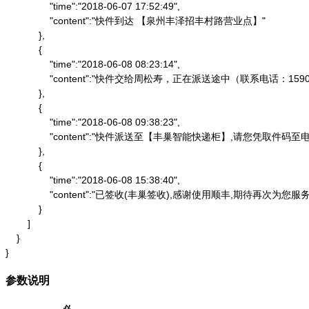
                "time":"2018-06-07 17:52:49",

                "content":"快件到达 【泉州丰泽招丰村路营业点】"

            },

            {

                "time":"2018-06-08 08:23:14",

                "content":"快件交给周松寿，正在派送途中（联系电话：1590
            },

            {

                "time":"2018-06-08 09:38:23",

                "content":"快件派送至【丰巢智能快递柜】,请
            },

            {

                "time":"2018-06-08 15:38:40",

                "content":"已签收(丰巢签收),感谢使用顺丰,期待再次为您服务"
            }

        ]

    }

}
参数说明