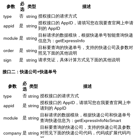
必
参数
类型
描述
选
否
授权接口的请求方式
type
string
授权接口的 AppID，请填写您在我要查官网上申请
是
appid
string
到的 AppID
目标请求的数据模块，根据快递单号智能查询快递
是
module
string
信息为：getExpressInfo
目标要查询的快递单号，支持的快递公司及参数对
是
order
string
照见下面的其他说明
是
请求凭证，具体计算方式见下面的其他说明
sign
string
接口二：快递公司+快递单号
必
参数
类型
描述
选
否
授权接口的请求方式
type
string
授权接口的 AppID，请填写您在我要查官网上申
是
appid
string
请到的 AppID
目标请求的数据模块，根据快递公司和快递单号
是
module
string
查询快递信息为：getExpressInfoNoSmart
目标要查询的快递公司，支持的快递公司及参数
是
对照见下面的快递公司代码，代码或扩展代码均
company
string