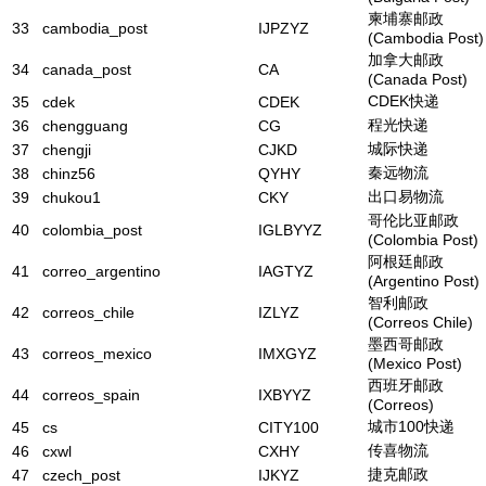
柬埔寨邮政
33
cambodia_post
IJPZYZ
(Cambodia Post)
加拿大邮政
34
canada_post
CA
(Canada Post)
CDEK快递
35
cdek
CDEK
程光快递
36
chengguang
CG
城际快递
37
chengji
CJKD
秦远物流
38
chinz56
QYHY
出口易物流
39
chukou1
CKY
哥伦比亚邮政
40
colombia_post
IGLBYYZ
(Colombia Post)
阿根廷邮政
41
correo_argentino
IAGTYZ
(Argentino Post)
智利邮政
42
correos_chile
IZLYZ
(Correos Chile)
墨西哥邮政
43
correos_mexico
IMXGYZ
(Mexico Post)
西班牙邮政
44
correos_spain
IXBYYZ
(Correos)
城市100快递
45
cs
CITY100
传喜物流
46
cxwl
CXHY
捷克邮政
47
czech_post
IJKYZ