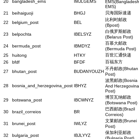
20
bangladesh_ems
IMJLGEMS
EMS(Banglades
EMS)
贝海国际速递
21
beihaiguoji
BHGJ
比利时邮政
22
belgium_post
BEL
(Bpost)
白俄罗斯邮政
23
belpochta
IBELSYZ
(Belarus Post)
百慕大邮政
24
bermuda_post
IBMDYZ
(Bermuda Post)
百世汇通快递
25
huitong
HTKY
百福东方
26
bfdf
BFDF
不丹邮政(Bhutan
27
bhutan_post
BUDANYOUZH
Post)
波黑邮政(Bosnia
28
bosnia_and_herzegovina_post
IBHYZ
And Herzegovina
Post)
博茨瓦纳邮政
29
botswana_post
IBCWNYZ
(Botswana Post)
巴西邮政(Brazil
30
brazil_correios
BR
Correios)
文莱邮政(Brunei
31
brunei_post
IWLYZ
Post)
保加利亚邮政
32
bulgaria_post
IBJLYYZ
(Bulgaria Post)