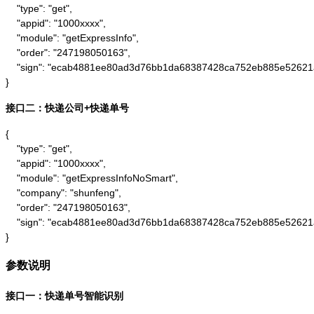
    "type": "get",

    "appid": "1000xxxx",

    "module": "getExpressInfo",

    "order": "247198050163",

    "sign": "ecab4881ee80ad3d76bb1da68387428ca752eb885e52621
}
接口二：快递公司+快递单号
{

    "type": "get",

    "appid": "1000xxxx",

    "module": "getExpressInfoNoSmart",

    "company": "shunfeng",

    "order": "247198050163",

    "sign": "ecab4881ee80ad3d76bb1da68387428ca752eb885e52621
}
参数说明
接口一：快递单号智能识别