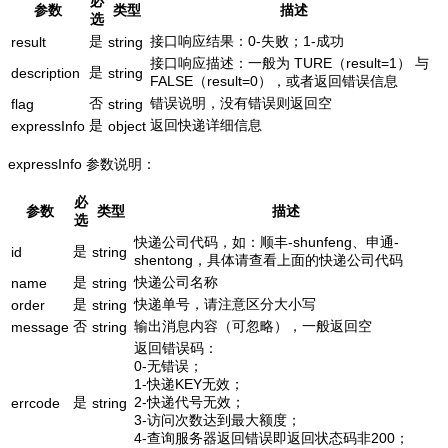
必
参数
类型
描述
选
是
接口响应结果：0-失败；1-成功
result
string
接口响应描述：一般为 TURE（result=1） 与
是
description
string
FALSE（result=0），或者返回错误信息
否
错误说明，没有错误则返回空
flag
string
是
返回快递详细信息
expressInfo
object
expressInfo 参数说明：
必
参数
类型
描述
选
快递公司代码，如：顺丰-shunfeng、申通-
是
id
string
shentong，具体请查看上面的快递公司代码
是
快递公司名称
name
string
是
快递单号，请注意区分大小写
order
string
否
输出消息内容（可忽略），一般返回空
message
string
返回错误码：
0-无错误；
1-快递KEY无效；
是
2-快递代号无效；
errcode
string
3-访问次数达到最大额度；
4-查询服务器返回错误即返回状态码非200；