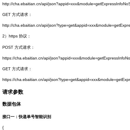
http://cha.ebaitian.cn/api/json?appid=xxx&module=getExpressInfo
GET 方式请求：
http://cha.ebaitian.cn/api/json?type=get&appid=xxx&module=getEx
2）
https
协议：
POST 方式请求：
https://cha.ebaitian.cn/api/json?appid=xxx&module=getExpressInf
GET 方式请求：
https://cha.ebaitian.cn/api/json?type=get&appid=xxx&module=getE
请求参数
数据包体
接口一：快递单号智能识别
{
