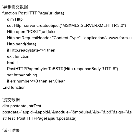
'异步提交数据

function PostHTTPPage(url,data)

    dim Http 

    set Http=server.createobject("MSXML2.SERVERXMLHTTP.3.0")

    Http.open "POST",url,false

    Http.setRequestHeader "Content-Type", "application/x-www-form-u
    Http.send(data) 

    if Http.readystate<>4 then 

    exit function 

    End if

    PostHTTPPage=bytesToBSTR(Http.responseBody,"UTF-8")

    set http=nothing 

    if err.number<>0 then err.Clear 

End function

'提交数据

dim postdata, strTest

postdata="appid=&appid&"&module="&module&"&ip="&ip&"&sign="&si
strTest=PostHTTPPage(apiurl,postdata)

'返回结果
