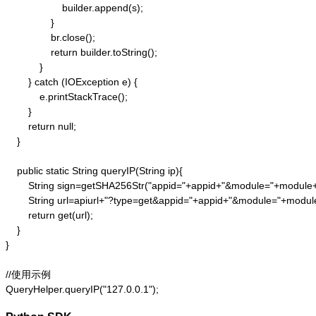
                    builder.append(s);

                }

                br.close();

                return builder.toString();

            }

        } catch (IOException e) {

            e.printStackTrace();

        }

        return null;

    }

    public static String queryIP(String ip){

        String sign=getSHA256Str("appid="+appid+"&module="+module
        String url=apiurl+"?type=get&appid="+appid+"&module="+modul
        return get(url);

    }

}

//使用示例

QueryHelper.queryIP("127.0.0.1");