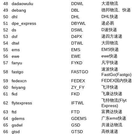
大道物流
48
dadaowuliu
DDWL
德邦物流、快递
49
debang
DBL
DHL快递
50
dhl
DHL
递必易
51
dpe_express
DBYWL
D速快递
52
ds
DSWL
递四方速递
53
dsf
D4PX
大田物流
54
dtwl
DTWL
EMS快递
55
ems
EMS
ewe快递
56
ewe
EWE
凡宇快递
57
fanyu
FYKD
速派快递
58
fastgo
FASTGO
FastGo(Fastgo)
FEDEX国内快递
59
fedexcn
FEDEX
飞洋快递
60
feiyang
ZY_FY
飞康达快递
61
fkd
FKD
飞特物流(Flyt
62
flytexpress
IFTWL
Express)
富腾达快递
63
ftd
FTD
广东ems快递
64
gdems
GDEMS
共速达物流
65
gsdwl
GSD
高铁速递
66
gtsd
GTSD