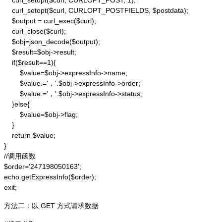
    curl_setopt($curl, CURLOPT_POST, 1);

    curl_setopt($curl, CURLOPT_POSTFIELDS, $postdata);

    $output = curl_exec($curl);

    curl_close($curl);

    $obj=json_decode($output);

    $result=$obj->result;

    if($result==1){

        $value=$obj->expressInfo->name;

        $value.='，'.$obj->expressInfo->order;

        $value.='，'.$obj->expressInfo->status;

    }else{

        $value=$obj->flag;

    }

    return $value;

}

//调用函数

$order='247198050163';

echo getExpressInfo($order);

exit;
方法二：以 GET 方式请求数据