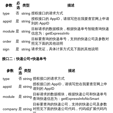
必
参数
类型
描述
选
否
授权接口的请求方式
type
string
授权接口的 AppID，请填写您在我要查官网上申请
是
appid
string
到的 AppID
目标请求的数据模块，根据快递单号智能查询快递
是
module
string
信息为：getExpressInfo
目标要查询的快递单号，支持的快递公司及参数对
是
order
string
照见下面的其他说明
是
请求凭证，具体计算方式见下面的其他说明
sign
string
接口二：快递公司+快递单号
必
参数
类型
描述
选
否
授权接口的请求方式
type
string
授权接口的 AppID，请填写您在我要查官网上申
是
appid
string
请到的 AppID
目标请求的数据模块，根据快递公司和快递单号
是
module
string
查询快递信息为：getExpressInfoNoSmart
目标要查询的快递公司，支持的快递公司及参数
是
对照见下面的快递公司代码，代码或扩展代码均
company
string