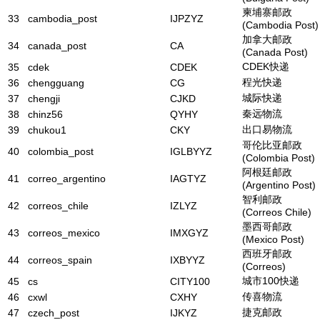
柬埔寨邮政
33
cambodia_post
IJPZYZ
(Cambodia Post)
加拿大邮政
34
canada_post
CA
(Canada Post)
CDEK快递
35
cdek
CDEK
程光快递
36
chengguang
CG
城际快递
37
chengji
CJKD
秦远物流
38
chinz56
QYHY
出口易物流
39
chukou1
CKY
哥伦比亚邮政
40
colombia_post
IGLBYYZ
(Colombia Post)
阿根廷邮政
41
correo_argentino
IAGTYZ
(Argentino Post)
智利邮政
42
correos_chile
IZLYZ
(Correos Chile)
墨西哥邮政
43
correos_mexico
IMXGYZ
(Mexico Post)
西班牙邮政
44
correos_spain
IXBYYZ
(Correos)
城市100快递
45
cs
CITY100
传喜物流
46
cxwl
CXHY
捷克邮政
47
czech_post
IJKYZ