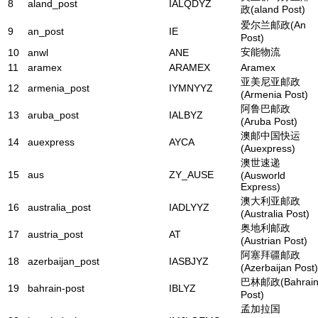
8
aland_post
IALQDYZ
政(aland Post)
爱尔兰邮政(An
9
an_post
IE
Post)
安能物流
10
anwl
ANE
11
aramex
ARAMEX
Aramex
亚美尼亚邮政
12
armenia_post
IYMNYYZ
(Armenia Post)
阿鲁巴邮政
13
aruba_post
IALBYZ
(Aruba Post)
澳邮中国快运
14
auexpress
AYCA
(Auexpress)
澳世速递
15
aus
ZY_AUSE
(Ausworld
Express)
澳大利亚邮政
16
australia_post
IADLYYZ
(Australia Post)
奥地利邮政
17
austria_post
AT
(Austrian Post)
阿塞拜疆邮政
18
azerbaijan_post
IASBJYZ
(Azerbaijan Post)
巴林邮政(Bahrai
19
bahrain-post
IBLYZ
Post)
孟加拉国