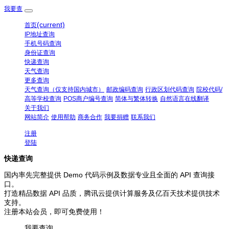
我要查
(current)
首页
IP地址查询
手机号码查询
身份证查询
快递查询
天气查询
更多查询
天气查询（仅支持国内城市）
邮政编码查询
行政区划代码查询
院校代码/
高等学校查询
POS商户编号查询
简体与繁体转换
自然语言在线翻译
关于我们
网站简介
使用帮助
商务合作
我要捐赠
联系我们
注册
登陆
快递查询
国内率先完整提供 Demo 代码示例及数据专业且全面的 API 查询接
口。
打造精品数据 API 品质，腾讯云提供计算服务及亿百天技术提供技术
支持。
注册本站会员，即可免费使用！
我要查询