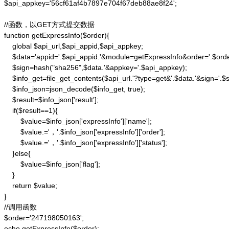
$api_appkey='56cf61af4b7897e704f67deb88ae8f24';

//函数，以GET方式提交数据

function getExpressInfo($order){

    global $api_url,$api_appid,$api_appkey;

    $data='appid='.$api_appid.'&module=getExpressInfo&order='.$orde
    $sign=hash("sha256",$data.'&appkey='.$api_appkey);

    $info_get=file_get_contents($api_url.'?type=get&'.$data.'&sign='.$si
    $info_json=json_decode($info_get, true);

    $result=$info_json['result'];

    if($result==1){

        $value=$info_json['expressInfo']['name'];

        $value.='，'.$info_json['expressInfo']['order'];

        $value.='，'.$info_json['expressInfo']['status'];

    }else{

        $value=$info_json['flag'];

    }

    return $value;

}

//调用函数

$order='247198050163';

echo getExpressInfo($order);
