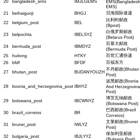
20
bangladesh_ems
IMJLGEMS
EMS(Banglades
EMS)
贝海国际速递
21
beihaiguoji
BHGJ
比利时邮政
22
belgium_post
BEL
(Bpost)
白俄罗斯邮政
23
belpochta
IBELSYZ
(Belarus Post)
百慕大邮政
24
bermuda_post
IBMDYZ
(Bermuda Post)
百世汇通快递
25
huitong
HTKY
百福东方
26
bfdf
BFDF
不丹邮政(Bhutan
27
bhutan_post
BUDANYOUZH
Post)
波黑邮政(Bosnia
28
bosnia_and_herzegovina_post
IBHYZ
And Herzegovina
Post)
博茨瓦纳邮政
29
botswana_post
IBCWNYZ
(Botswana Post)
巴西邮政(Brazil
30
brazil_correios
BR
Correios)
文莱邮政(Brunei
31
brunei_post
IWLYZ
Post)
保加利亚邮政
32
bulgaria_post
IBJLYYZ
(Bulgaria Post)