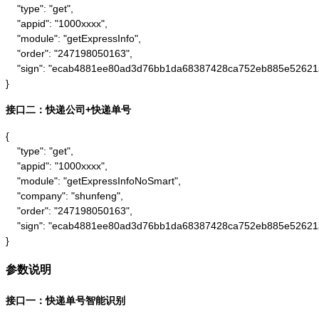
    "type": "get",

    "appid": "1000xxxx",

    "module": "getExpressInfo",

    "order": "247198050163",

    "sign": "ecab4881ee80ad3d76bb1da68387428ca752eb885e52621
}
接口二：快递公司+快递单号
{

    "type": "get",

    "appid": "1000xxxx",

    "module": "getExpressInfoNoSmart",

    "company": "shunfeng",

    "order": "247198050163",

    "sign": "ecab4881ee80ad3d76bb1da68387428ca752eb885e52621
}
参数说明
接口一：快递单号智能识别