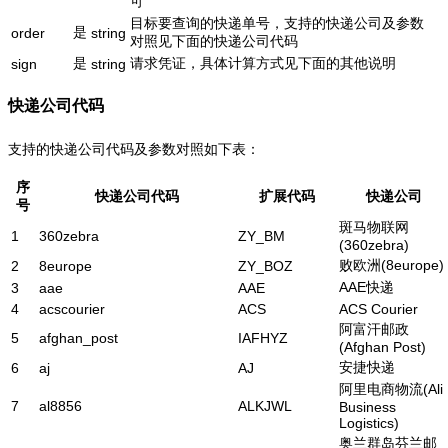
可
目标要查询的快递单号，支持的快递公司及参数
是
order
string
对照见下面的快递公司代码
是
请求凭证，具体计算方式见下面的其他说明
sign
string
快递公司代码
支持的快递公司代码及参数对照如下表：
序
快递公司代码
扩展代码
快递公司
号
斑马物联网
1
360zebra
ZY_BM
(360zebra)
败欧洲(8europe)
2
8europe
ZY_BOZ
AAE快递
3
aae
AAE
4
acscourier
ACS
ACS Courier
阿富汗邮政
5
afghan_post
IAFHYZ
(Afghan Post)
安捷快递
6
aj
AJ
阿里电商物流(Ali
7
al8856
ALKJWL
Business
Logistics)
奥兰群岛芬兰邮