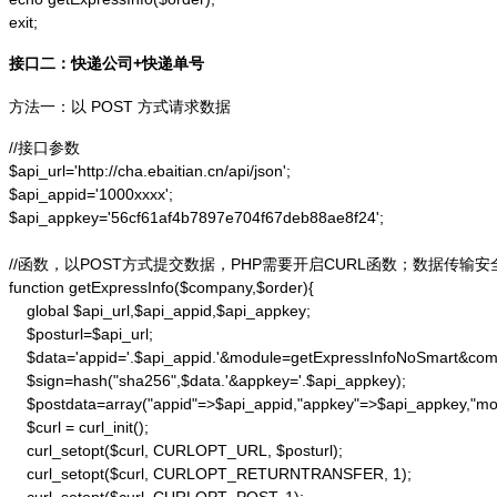
exit;
接口二：快递公司+快递单号
方法一：以 POST 方式请求数据
//接口参数

$api_url='http://cha.ebaitian.cn/api/json';

$api_appid='1000xxxx';

$api_appkey='56cf61af4b7897e704f67deb88ae8f24';

//函数，以POST方式提交数据，PHP需要开启CURL函数；数据传输安
function getExpressInfo($company,$order){

    global $api_url,$api_appid,$api_appkey;

    $posturl=$api_url;

    $data='appid='.$api_appid.'&module=getExpressInfoNoSmart&co
    $sign=hash("sha256",$data.'&appkey='.$api_appkey);

    $postdata=array("appid"=>$api_appid,"appkey"=>$api_appkey,"m
    $curl = curl_init();

    curl_setopt($curl, CURLOPT_URL, $posturl);

    curl_setopt($curl, CURLOPT_RETURNTRANSFER, 1);
