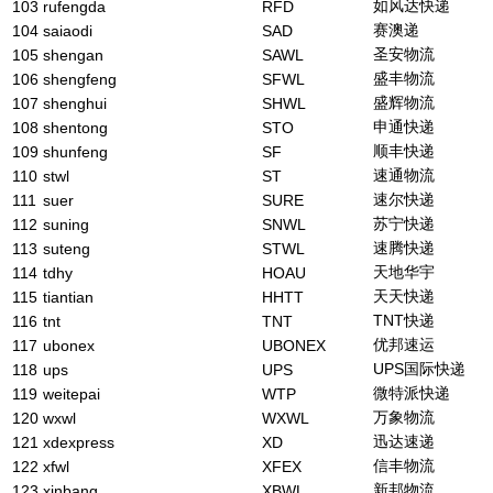
如风达快递
103
rufengda
RFD
赛澳递
104
saiaodi
SAD
圣安物流
105
shengan
SAWL
盛丰物流
106
shengfeng
SFWL
盛辉物流
107
shenghui
SHWL
申通快递
108
shentong
STO
顺丰快递
109
shunfeng
SF
速通物流
110
stwl
ST
速尔快递
111
suer
SURE
苏宁快递
112
suning
SNWL
速腾快递
113
suteng
STWL
天地华宇
114
tdhy
HOAU
天天快递
115
tiantian
HHTT
TNT快递
116
tnt
TNT
优邦速运
117
ubonex
UBONEX
UPS国际快递
118
ups
UPS
微特派快递
119
weitepai
WTP
万象物流
120
wxwl
WXWL
迅达速递
121
xdexpress
XD
信丰物流
122
xfwl
XFEX
新邦物流
123
xinbang
XBWL