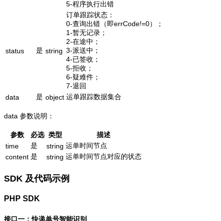
5-程序执行出错
订单跟踪状态：
0-查询出错（即errCode!=0）；
1-暂无记录；
2-在途中；
是
3-派送中；
status
string
4-已签收；
5-拒收；
6-疑难件；
7-退回
是
运单跟踪数据集合
data
object
data 参数说明：
参数
必选
类型
描述
是
运单时间节点
time
string
是
运单时间节点对应的状态
content
string
SDK 及代码示例
PHP SDK
接口一：快递单号智能识别