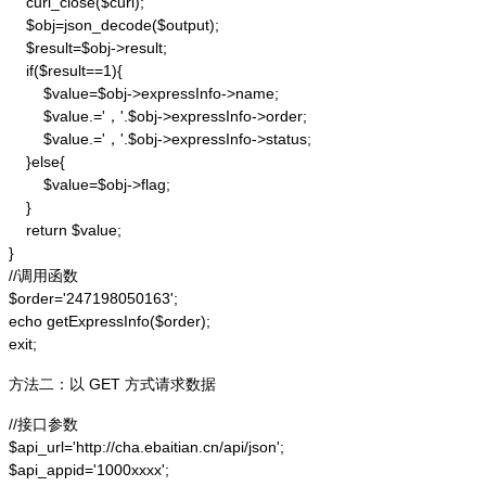
    curl_close($curl);

    $obj=json_decode($output);

    $result=$obj->result;

    if($result==1){

        $value=$obj->expressInfo->name;

        $value.='，'.$obj->expressInfo->order;

        $value.='，'.$obj->expressInfo->status;

    }else{

        $value=$obj->flag;

    }

    return $value;

}

//调用函数

$order='247198050163';

echo getExpressInfo($order);

exit;
方法二：以 GET 方式请求数据
//接口参数

$api_url='http://cha.ebaitian.cn/api/json';

$api_appid='1000xxxx';
