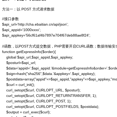
方法一：以 POST 方式请求数据
//接口参数

$api_url='http://cha.ebaitian.cn/api/json';

$api_appid='1000xxxx';

$api_appkey='56cf61af4b7897e704f67deb88ae8f24';

//函数，以POST方式提交数据，PHP需要开启CURL函数；数据传输安
function getExpressInfo($order){

    global $api_url,$api_appid,$api_appkey;

    $posturl=$api_url;

    $data='appid='.$api_appid.'&module=getExpressInfo&order='.$orde
    $sign=hash("sha256",$data.'&appkey='.$api_appkey);

    $postdata=array("appid"=>$api_appid,"appkey"=>$api_appkey,"modu
    $curl = curl_init();

    curl_setopt($curl, CURLOPT_URL, $posturl);

    curl_setopt($curl, CURLOPT_RETURNTRANSFER, 1);

    curl_setopt($curl, CURLOPT_POST, 1);

    curl_setopt($curl, CURLOPT_POSTFIELDS, $postdata);

    $output = curl_exec($curl);
