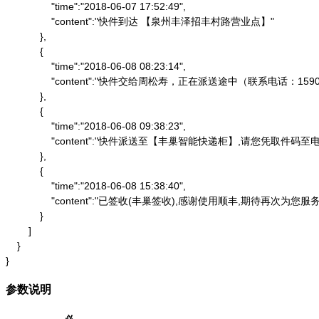
                "time":"2018-06-07 17:52:49",

                "content":"快件到达 【泉州丰泽招丰村路营业点】"

            },

            {

                "time":"2018-06-08 08:23:14",

                "content":"快件交给周松寿，正在派送途中（联系电话：1590
            },

            {

                "time":"2018-06-08 09:38:23",

                "content":"快件派送至【丰巢智能快递柜】,请
            },

            {

                "time":"2018-06-08 15:38:40",

                "content":"已签收(丰巢签收),感谢使用顺丰,期待再次为您服务"
            }

        ]

    }

}
参数说明