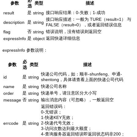
必
参数
类型
描述
选
是
接口响应结果：0-失败；1-成功
result
string
接口响应描述：一般为 TURE（result=1） 与
是
description
string
FALSE（result=0），或者返回错误信息
否
错误说明，没有错误则返回空
flag
string
是
返回快递详细信息
expressInfo
object
expressInfo 参数说明：
必
参数
类型
描述
选
快递公司代码，如：顺丰-shunfeng、申通-
是
id
string
shentong，具体请查看上面的快递公司代码
是
快递公司名称
name
string
是
快递单号，请注意区分大小写
order
string
否
输出消息内容（可忽略），一般返回空
message
string
返回错误码：
0-无错误；
1-快递KEY无效；
是
2-快递代号无效；
errcode
string
3-访问次数达到最大额度；
4-查询服务器返回错误即返回状态码非200；