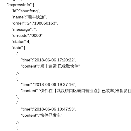
    "expressInfo":{

        "id":"shunfeng",

        "name":"顺丰快递",

        "order":"247198050163",

        "message":"",

        "errcode":"0000",

        "status":4,

        "data":[

            {

                "time":"2018-06-06 17:20:22",

                "content":"顺丰速运 已收取快件"

            },

            {

                "time":"2018-06-06 19:37:16",

                "content":"快件在【武汉硚口区硚口营业点】已装车,
            },

            {

                "time":"2018-06-06 19:47:53",

                "content":"快件已发车"

            },

            {
