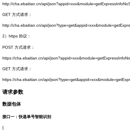
http://cha.ebaitian.cn/api/json?appid=xxx&module=getExpressInfo
GET 方式请求：
http://cha.ebaitian.cn/api/json?type=get&appid=xxx&module=getEx
2）
https
协议：
POST 方式请求：
https://cha.ebaitian.cn/api/json?appid=xxx&module=getExpressInf
GET 方式请求：
https://cha.ebaitian.cn/api/json?type=get&appid=xxx&module=getE
请求参数
数据包体
接口一：快递单号智能识别
{
