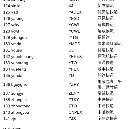
新杰物流
124
xinjie
XJ
源安达快递
125
yad
YADEX
亚风快递
126
yafeng
YFSD
远成快运
127
ycky
YCWL
远成物流
128
ycwl
YCWL
易通达
129
yitongda
IYTG
壹米滴答物流
130
ymdd
YMDD
优速快递
131
yousu
UC
原飞航快递
132
yuanfeihang
YFHEX
圆通快递
133
yuantong
YTO
越丰快递
134
yuefeng
YFEX
韵达快递
135
yunda
YD
邮政包裹、平
136
bgpyghx
YZPY
邮、挂号信
增益快递
137
zengyi
ZENY
中铁快运
138
zhongtie
ZTKY
中通快递
139
zhongtong
ZTO
中邮物流
140
zhongyou
CNPEX
宅急送快递
141
zjs
ZJS