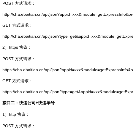
POST 方式请求：
http://cha.ebaitian.cn/api/json?appid=xxx&module=getExpressInfo&o
GET 方式请求：
http://cha.ebaitian.cn/api/json?type=get&appid=xxx&module=getExpr
2）
https
协议：
POST 方式请求：
https://cha.ebaitian.cn/api/json?appid=xxx&module=getExpressInfo&
GET 方式请求：
https://cha.ebaitian.cn/api/json?type=get&appid=xxx&module=getEx
接口二：快递公司+快递单号
1）
http
协议：
POST 方式请求：