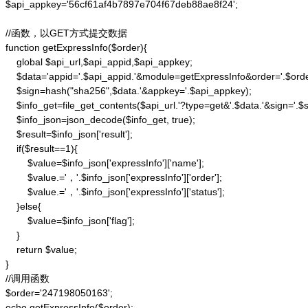
$api_appkey='56cf61af4b7897e704f67deb88ae8f24';

//函数，以GET方式提交数据

function getExpressInfo($order){

    global $api_url,$api_appid,$api_appkey;

    $data='appid='.$api_appid.'&module=getExpressInfo&order='.$orde
    $sign=hash("sha256",$data.'&appkey='.$api_appkey);

    $info_get=file_get_contents($api_url.'?type=get&'.$data.'&sign='.$si
    $info_json=json_decode($info_get, true);

    $result=$info_json['result'];

    if($result==1){

        $value=$info_json['expressInfo']['name'];

        $value.='，'.$info_json['expressInfo']['order'];

        $value.='，'.$info_json['expressInfo']['status'];

    }else{

        $value=$info_json['flag'];

    }

    return $value;

}

//调用函数

$order='247198050163';

echo getExpressInfo($order);
