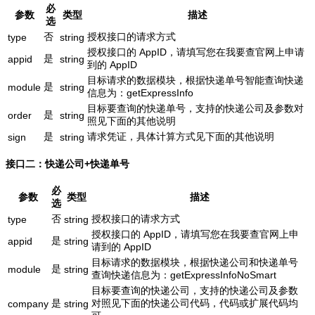
必
参数
类型
描述
选
否
授权接口的请求方式
type
string
授权接口的 AppID，请填写您在我要查官网上申请
是
appid
string
到的 AppID
目标请求的数据模块，根据快递单号智能查询快递
是
module
string
信息为：getExpressInfo
目标要查询的快递单号，支持的快递公司及参数对
是
order
string
照见下面的其他说明
是
请求凭证，具体计算方式见下面的其他说明
sign
string
接口二：快递公司+快递单号
必
参数
类型
描述
选
否
授权接口的请求方式
type
string
授权接口的 AppID，请填写您在我要查官网上申
是
appid
string
请到的 AppID
目标请求的数据模块，根据快递公司和快递单号
是
module
string
查询快递信息为：getExpressInfoNoSmart
目标要查询的快递公司，支持的快递公司及参数
是
对照见下面的快递公司代码，代码或扩展代码均
company
string