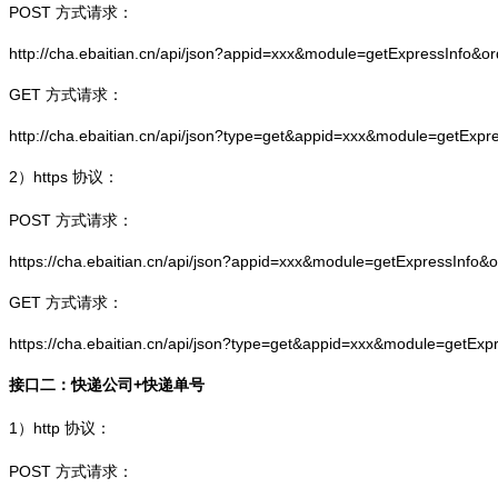
POST 方式请求：
http://cha.ebaitian.cn/api/json?appid=xxx&module=getExpressInfo&o
GET 方式请求：
http://cha.ebaitian.cn/api/json?type=get&appid=xxx&module=getExpr
2）
https
协议：
POST 方式请求：
https://cha.ebaitian.cn/api/json?appid=xxx&module=getExpressInfo&
GET 方式请求：
https://cha.ebaitian.cn/api/json?type=get&appid=xxx&module=getEx
接口二：快递公司+快递单号
1）
http
协议：
POST 方式请求：