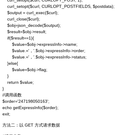
    curl_setopt($curl, CURLOPT_POST, 1);

    curl_setopt($curl, CURLOPT_POSTFIELDS, $postdata);

    $output = curl_exec($curl);

    curl_close($curl);

    $obj=json_decode($output);

    $result=$obj->result;

    if($result==1){

        $value=$obj->expressInfo->name;

        $value.='，'.$obj->expressInfo->order;

        $value.='，'.$obj->expressInfo->status;

    }else{

        $value=$obj->flag;

    }

    return $value;

}

//调用函数

$order='247198050163';

echo getExpressInfo($order);

exit;
方法二：以 GET 方式请求数据