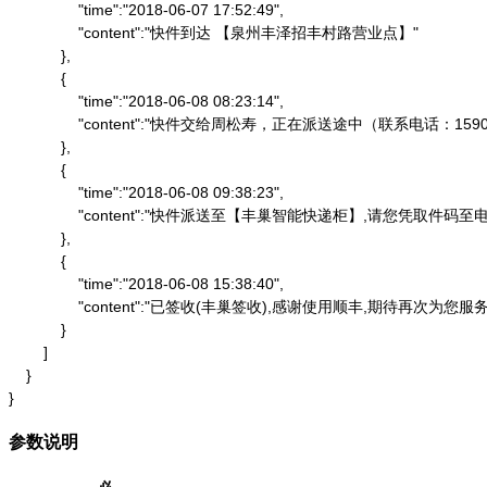
                "time":"2018-06-07 17:52:49",

                "content":"快件到达 【泉州丰泽招丰村路营业点】"

            },

            {

                "time":"2018-06-08 08:23:14",

                "content":"快件交给周松寿，正在派送途中（联系电话：1590
            },

            {

                "time":"2018-06-08 09:38:23",

                "content":"快件派送至【丰巢智能快递柜】,请
            },

            {

                "time":"2018-06-08 15:38:40",

                "content":"已签收(丰巢签收),感谢使用顺丰,期待再次为您服务"
            }

        ]

    }

}
参数说明