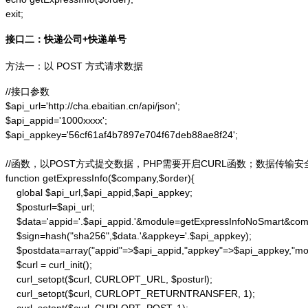
exit;
接口二：快递公司+快递单号
方法一：以 POST 方式请求数据
//接口参数

$api_url='http://cha.ebaitian.cn/api/json';

$api_appid='1000xxxx';

$api_appkey='56cf61af4b7897e704f67deb88ae8f24';

//函数，以POST方式提交数据，PHP需要开启CURL函数；数据传输安
function getExpressInfo($company,$order){

    global $api_url,$api_appid,$api_appkey;

    $posturl=$api_url;

    $data='appid='.$api_appid.'&module=getExpressInfoNoSmart&co
    $sign=hash("sha256",$data.'&appkey='.$api_appkey);

    $postdata=array("appid"=>$api_appid,"appkey"=>$api_appkey,"m
    $curl = curl_init();

    curl_setopt($curl, CURLOPT_URL, $posturl);

    curl_setopt($curl, CURLOPT_RETURNTRANSFER, 1);
