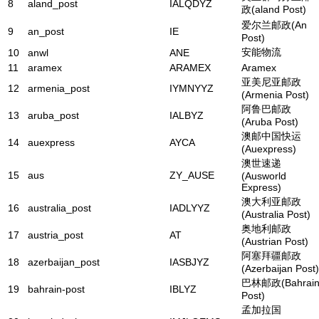
8
aland_post
IALQDYZ
政(aland Post)
爱尔兰邮政(An
9
an_post
IE
Post)
安能物流
10
anwl
ANE
11
aramex
ARAMEX
Aramex
亚美尼亚邮政
12
armenia_post
IYMNYYZ
(Armenia Post)
阿鲁巴邮政
13
aruba_post
IALBYZ
(Aruba Post)
澳邮中国快运
14
auexpress
AYCA
(Auexpress)
澳世速递
15
aus
ZY_AUSE
(Ausworld
Express)
澳大利亚邮政
16
australia_post
IADLYYZ
(Australia Post)
奥地利邮政
17
austria_post
AT
(Austrian Post)
阿塞拜疆邮政
18
azerbaijan_post
IASBJYZ
(Azerbaijan Post)
巴林邮政(Bahrai
19
bahrain-post
IBLYZ
Post)
孟加拉国