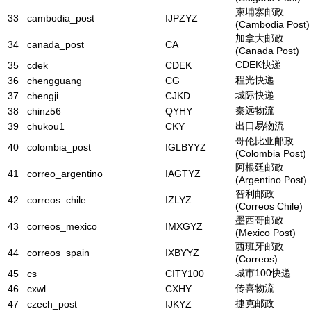
柬埔寨邮政
33
cambodia_post
IJPZYZ
(Cambodia Post)
加拿大邮政
34
canada_post
CA
(Canada Post)
CDEK快递
35
cdek
CDEK
程光快递
36
chengguang
CG
城际快递
37
chengji
CJKD
秦远物流
38
chinz56
QYHY
出口易物流
39
chukou1
CKY
哥伦比亚邮政
40
colombia_post
IGLBYYZ
(Colombia Post)
阿根廷邮政
41
correo_argentino
IAGTYZ
(Argentino Post)
智利邮政
42
correos_chile
IZLYZ
(Correos Chile)
墨西哥邮政
43
correos_mexico
IMXGYZ
(Mexico Post)
西班牙邮政
44
correos_spain
IXBYYZ
(Correos)
城市100快递
45
cs
CITY100
传喜物流
46
cxwl
CXHY
捷克邮政
47
czech_post
IJKYZ