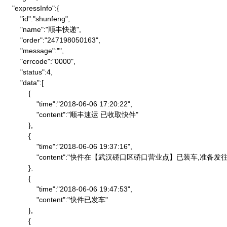
    "expressInfo":{

        "id":"shunfeng",

        "name":"顺丰快递",

        "order":"247198050163",

        "message":"",

        "errcode":"0000",

        "status":4,

        "data":[

            {

                "time":"2018-06-06 17:20:22",

                "content":"顺丰速运 已收取快件"

            },

            {

                "time":"2018-06-06 19:37:16",

                "content":"快件在【武汉硚口区硚口营业点】已装车,
            },

            {

                "time":"2018-06-06 19:47:53",

                "content":"快件已发车"

            },

            {
