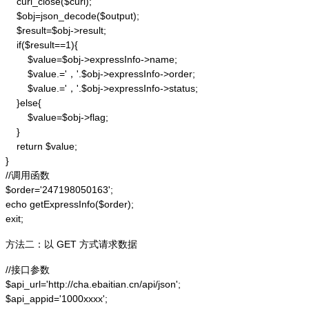
    curl_close($curl);

    $obj=json_decode($output);

    $result=$obj->result;

    if($result==1){

        $value=$obj->expressInfo->name;

        $value.='，'.$obj->expressInfo->order;

        $value.='，'.$obj->expressInfo->status;

    }else{

        $value=$obj->flag;

    }

    return $value;

}

//调用函数

$order='247198050163';

echo getExpressInfo($order);

exit;
方法二：以 GET 方式请求数据
//接口参数

$api_url='http://cha.ebaitian.cn/api/json';

$api_appid='1000xxxx';
