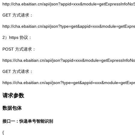
http://cha.ebaitian.cn/api/json?appid=xxx&module=getExpressInfo
GET 方式请求：
http://cha.ebaitian.cn/api/json?type=get&appid=xxx&module=getEx
2）
https
协议：
POST 方式请求：
https://cha.ebaitian.cn/api/json?appid=xxx&module=getExpressInf
GET 方式请求：
https://cha.ebaitian.cn/api/json?type=get&appid=xxx&module=getE
请求参数
数据包体
接口一：快递单号智能识别
{
