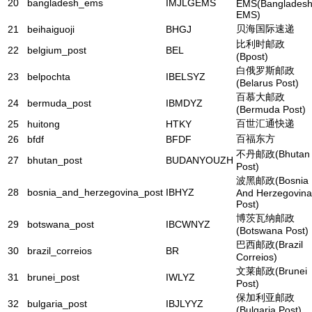
20
bangladesh_ems
IMJLGEMS
EMS(Banglades
EMS)
贝海国际速递
21
beihaiguoji
BHGJ
比利时邮政
22
belgium_post
BEL
(Bpost)
白俄罗斯邮政
23
belpochta
IBELSYZ
(Belarus Post)
百慕大邮政
24
bermuda_post
IBMDYZ
(Bermuda Post)
百世汇通快递
25
huitong
HTKY
百福东方
26
bfdf
BFDF
不丹邮政(Bhutan
27
bhutan_post
BUDANYOUZH
Post)
波黑邮政(Bosnia
28
bosnia_and_herzegovina_post
IBHYZ
And Herzegovina
Post)
博茨瓦纳邮政
29
botswana_post
IBCWNYZ
(Botswana Post)
巴西邮政(Brazil
30
brazil_correios
BR
Correios)
文莱邮政(Brunei
31
brunei_post
IWLYZ
Post)
保加利亚邮政
32
bulgaria_post
IBJLYYZ
(Bulgaria Post)