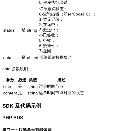
5-程序执行出错
订单跟踪状态：
0-查询出错（即errCode!=0）；
1-暂无记录；
2-在途中；
是
3-派送中；
status
string
4-已签收；
5-拒收；
6-疑难件；
7-退回
是
运单跟踪数据集合
data
object
data 参数说明：
参数
必选
类型
描述
是
运单时间节点
time
string
是
运单时间节点对应的状态
content
string
SDK 及代码示例
PHP SDK
接口一：快递单号智能识别