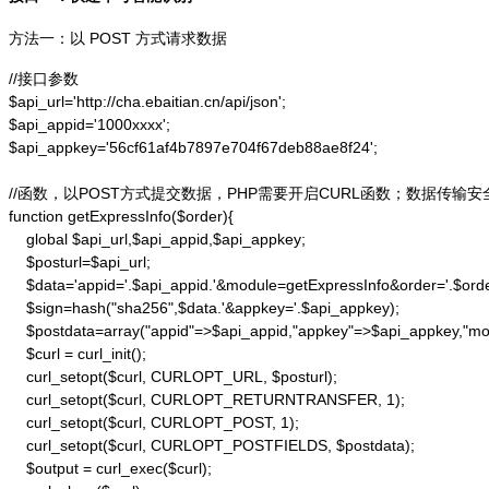
方法一：以 POST 方式请求数据
//接口参数

$api_url='http://cha.ebaitian.cn/api/json';

$api_appid='1000xxxx';

$api_appkey='56cf61af4b7897e704f67deb88ae8f24';

//函数，以POST方式提交数据，PHP需要开启CURL函数；数据传输安
function getExpressInfo($order){

    global $api_url,$api_appid,$api_appkey;

    $posturl=$api_url;

    $data='appid='.$api_appid.'&module=getExpressInfo&order='.$orde
    $sign=hash("sha256",$data.'&appkey='.$api_appkey);

    $postdata=array("appid"=>$api_appid,"appkey"=>$api_appkey,"modu
    $curl = curl_init();

    curl_setopt($curl, CURLOPT_URL, $posturl);

    curl_setopt($curl, CURLOPT_RETURNTRANSFER, 1);

    curl_setopt($curl, CURLOPT_POST, 1);

    curl_setopt($curl, CURLOPT_POSTFIELDS, $postdata);

    $output = curl_exec($curl);
