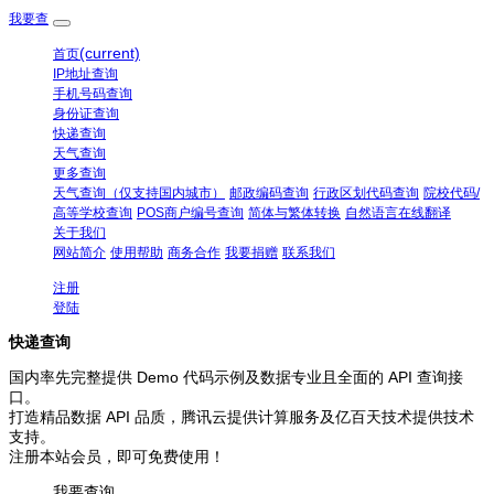
我要查
(current)
首页
IP地址查询
手机号码查询
身份证查询
快递查询
天气查询
更多查询
天气查询（仅支持国内城市）
邮政编码查询
行政区划代码查询
院校代码/
高等学校查询
POS商户编号查询
简体与繁体转换
自然语言在线翻译
关于我们
网站简介
使用帮助
商务合作
我要捐赠
联系我们
注册
登陆
快递查询
国内率先完整提供 Demo 代码示例及数据专业且全面的 API 查询接
口。
打造精品数据 API 品质，腾讯云提供计算服务及亿百天技术提供技术
支持。
注册本站会员，即可免费使用！
我要查询