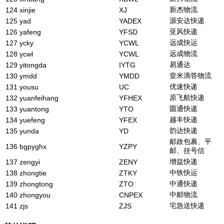
新杰物流
124
xinjie
XJ
源安达快递
125
yad
YADEX
亚风快递
126
yafeng
YFSD
远成快运
127
ycky
YCWL
远成物流
128
ycwl
YCWL
易通达
129
yitongda
IYTG
壹米滴答物流
130
ymdd
YMDD
优速快递
131
yousu
UC
原飞航快递
132
yuanfeihang
YFHEX
圆通快递
133
yuantong
YTO
越丰快递
134
yuefeng
YFEX
韵达快递
135
yunda
YD
邮政包裹、平
136
bgpyghx
YZPY
邮、挂号信
增益快递
137
zengyi
ZENY
中铁快运
138
zhongtie
ZTKY
中通快递
139
zhongtong
ZTO
中邮物流
140
zhongyou
CNPEX
宅急送快递
141
zjs
ZJS