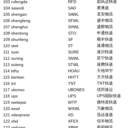
如风达快递
103
rufengda
RFD
赛澳递
104
saiaodi
SAD
圣安物流
105
shengan
SAWL
盛丰物流
106
shengfeng
SFWL
盛辉物流
107
shenghui
SHWL
申通快递
108
shentong
STO
顺丰快递
109
shunfeng
SF
速通物流
110
stwl
ST
速尔快递
111
suer
SURE
苏宁快递
112
suning
SNWL
速腾快递
113
suteng
STWL
天地华宇
114
tdhy
HOAU
天天快递
115
tiantian
HHTT
TNT快递
116
tnt
TNT
优邦速运
117
ubonex
UBONEX
UPS国际快递
118
ups
UPS
微特派快递
119
weitepai
WTP
万象物流
120
wxwl
WXWL
迅达速递
121
xdexpress
XD
信丰物流
122
xfwl
XFEX
新邦物流
123
xinbang
XBWL