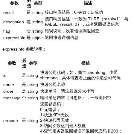
必
参数
类型
描述
选
是
接口响应结果：0-失败；1-成功
result
string
接口响应描述：一般为 TURE（result=1） 与
是
description
string
FALSE（result=0），或者返回错误信息
否
错误说明，没有错误则返回空
flag
string
是
返回快递详细信息
expressInfo
object
expressInfo 参数说明：
必
参数
类型
描述
选
快递公司代码，如：顺丰-shunfeng、申通-
是
id
string
shentong，具体请查看上面的快递公司代码
是
快递公司名称
name
string
是
快递单号，请注意区分大小写
order
string
否
输出消息内容（可忽略），一般返回空
message
string
返回错误码：
0-无错误；
1-快递KEY无效；
是
2-快递代号无效；
errcode
string
3-访问次数达到最大额度；
4-查询服务器返回错误即返回状态码非200；