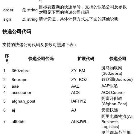
可
目标要查询的快递单号，支持的快递公司及参数
是
order
string
对照见下面的快递公司代码
是
请求凭证，具体计算方式见下面的其他说明
sign
string
快递公司代码
支持的快递公司代码及参数对照如下表：
序
快递公司代码
扩展代码
快递公司
号
斑马物联网
1
360zebra
ZY_BM
(360zebra)
败欧洲(8europe)
2
8europe
ZY_BOZ
AAE快递
3
aae
AAE
4
acscourier
ACS
ACS Courier
阿富汗邮政
5
afghan_post
IAFHYZ
(Afghan Post)
安捷快递
6
aj
AJ
阿里电商物流(Ali
7
al8856
ALKJWL
Business
Logistics)
奥兰群岛芬兰邮