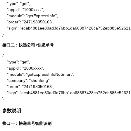
    "type": "get",

    "appid": "1000xxxx",

    "module": "getExpressInfo",

    "order": "247198050163",

    "sign": "ecab4881ee80ad3d76bb1da68387428ca752eb885e52621
}
接口二：快递公司+快递单号
{

    "type": "get",

    "appid": "1000xxxx",

    "module": "getExpressInfoNoSmart",

    "company": "shunfeng",

    "order": "247198050163",

    "sign": "ecab4881ee80ad3d76bb1da68387428ca752eb885e52621
}
参数说明
接口一：快递单号智能识别