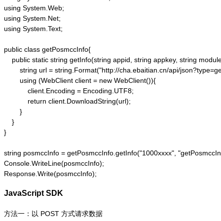
using System.Web;

using System.Net;

using System.Text;

public class getPosmccInfo{

    public static string getInfo(string appid, string appkey, string module
        string url = string.Format("http://cha.ebaitian.cn/api/json?ty
        using (WebClient client = new WebClient()){

            client.Encoding = Encoding.UTF8;

            return client.DownloadString(url);

        }

    }

}

string posmccInfo = getPosmccInfo.getInfo("1000xxxx", "getPosm
Console.WriteLine(posmccInfo);

Response.Write(posmccInfo);
JavaScript SDK
方法一：以 POST 方式请求数据