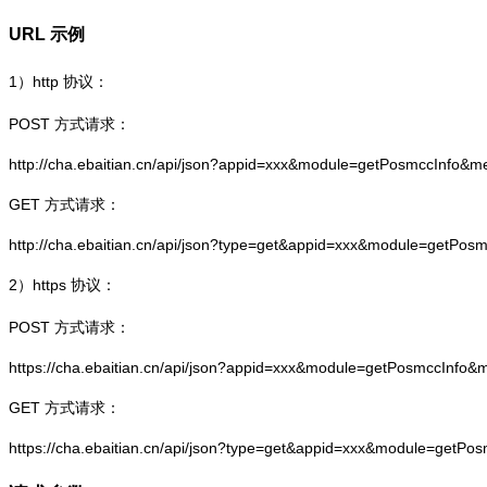
URL 示例
1）
http
协议：
POST 方式请求：
http://cha.ebaitian.cn/api/json?appid=xxx&module=getPosmccInfo&
GET 方式请求：
http://cha.ebaitian.cn/api/json?type=get&appid=xxx&module=getPo
2）
https
协议：
POST 方式请求：
https://cha.ebaitian.cn/api/json?appid=xxx&module=getPosmccInfo
GET 方式请求：
https://cha.ebaitian.cn/api/json?type=get&appid=xxx&module=getP