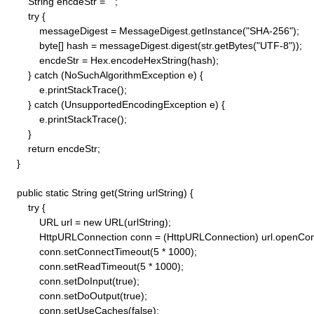
        String encdeStr = "";

        try {

            messageDigest = MessageDigest.getInstance("SHA-256");

            byte[] hash = messageDigest.digest(str.getBytes("UTF-8"));

            encdeStr = Hex.encodeHexString(hash);

        } catch (NoSuchAlgorithmException e) {

            e.printStackTrace();

        } catch (UnsupportedEncodingException e) {

            e.printStackTrace();

        }

        return encdeStr;

    }

    public static String get(String urlString) {

        try {

            URL url = new URL(urlString);

            HttpURLConnection conn = (HttpURLConnection) url.openConn
            conn.setConnectTimeout(5 * 1000);

            conn.setReadTimeout(5 * 1000);

            conn.setDoInput(true);

            conn.setDoOutput(true);

            conn.setUseCaches(false);
