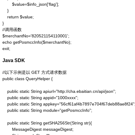
        $value=$info_json['flag'];

    }

    return $value;

}

//调用函数

$merchantNo='820521154110001';

echo getPosmccInfo($merchantNo);

exit;
Java SDK
//以下示例是以 GET 方式请求数据

public class QueryHelper {

    public static String apiurl="http://cha.ebaitian.cn/api/json";

    public static String appid="1000xxxx";

    public static String appkey="56cf61af4b7897e704f67deb88ae8f24";
    public static String module="getPosmccInfo";

    public static String getSHA256Str(String str){

        MessageDigest messageDigest;
