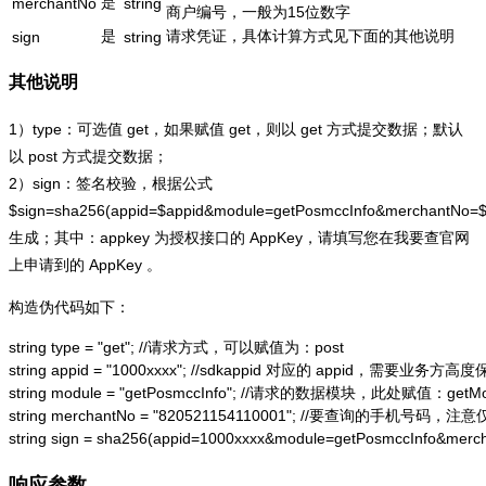
是
merchantNo
string
商户编号，一般为15位数字
是
请求凭证，具体计算方式见下面的其他说明
sign
string
其他说明
1）type：可选值 get，如果赋值 get，则以 get 方式提交数据；默认
以 post 方式提交数据；
2）sign：签名校验，根据公式
$sign=sha256(appid=$appid&module=getPosmccInfo&merchantNo=
生成；其中：appkey 为授权接口的 AppKey，请填写您在我要查官网
上申请到的 AppKey 。
构造伪代码如下：
string type = "get"; //请求方式，可以赋值为：post

string appid = "1000xxxx"; //sdkappid 对应的 appid，需要业务方高度
string module = "getPosmccInfo"; //请求的数据模块，此处赋值：getMobi
string merchantNo = "820521154110001"; //要查询的手机
string sign = sha256(appid=1000xxxx&module=getPosmccInfo&me
响应参数