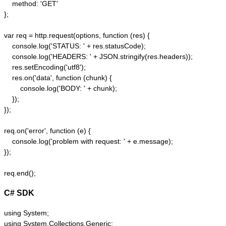
    method: 'GET'  

};  

var req = http.request(options, function (res) {  

    console.log('STATUS: ' + res.statusCode);  

    console.log('HEADERS: ' + JSON.stringify(res.headers));  

    res.setEncoding('utf8');  

    res.on('data', function (chunk) {  

        console.log('BODY: ' + chunk);

    });  

});  

req.on('error', function (e) {  

    console.log('problem with request: ' + e.message);  

});  

C# SDK
using System;

using System.Collections.Generic;
