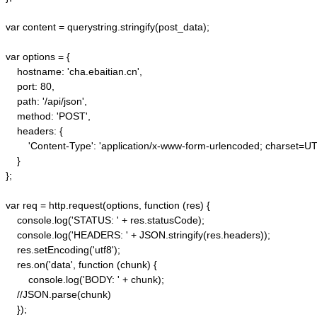
var content = querystring.stringify(post_data);  

var options = {  

    hostname: 'cha.ebaitian.cn',  

    port: 80,  

    path: '/api/json',  

    method: 'POST',  

    headers: {  

        'Content-Type': 'application/x-www-form-urlencoded; charset=UTF
    }  

};  

var req = http.request(options, function (res) {  

    console.log('STATUS: ' + res.statusCode);  

    console.log('HEADERS: ' + JSON.stringify(res.headers));  

    res.setEncoding('utf8');  

    res.on('data', function (chunk) {  

        console.log('BODY: ' + chunk);  

    //JSON.parse(chunk)

    });  
