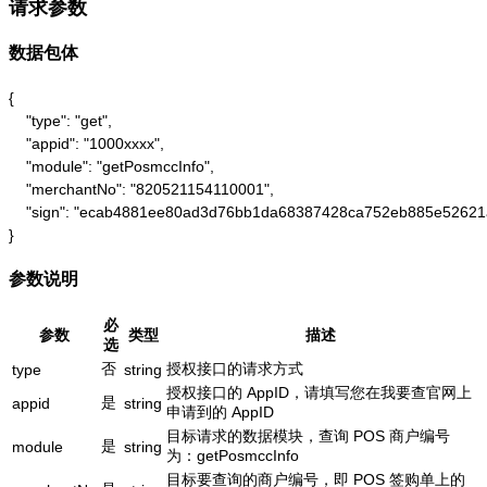
请求参数
数据包体
{

    "type": "get",

    "appid": "1000xxxx",

    "module": "getPosmccInfo",

    "merchantNo": "820521154110001",

    "sign": "ecab4881ee80ad3d76bb1da68387428ca752eb885e52621
}
参数说明
必
参数
类型
描述
选
否
授权接口的请求方式
type
string
授权接口的 AppID，请填写您在我要查官网上
是
appid
string
申请到的 AppID
目标请求的数据模块，查询 POS 商户编号
是
module
string
为：getPosmccInfo
目标要查询的商户编号，即 POS 签购单上的