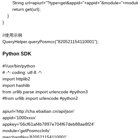
        String url=apiurl+"?type=get&appid="+appid+"&module="+mod
        return get(url);

    }

}

//使用示例

QueryHelper.queryPosmcc("820521154110001");
Python SDK
#!/usr/bin/python

# -*- coding: utf-8 -*-

import httplib2

import hashlib

from urllib.parse import urlencode #python3

#from urllib import urlencode #python2

apiurl='http://cha.ebaitian.cn/api/json'

appid='1000xxxx'

appkey='56cf61af4b7897e704f67deb88ae8f24'

module='getPosmccInfo'

merchantNo='820521154110001'
