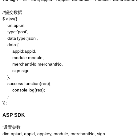
//提交数据

$.ajax({

    url:apiurl,

    type:'post',

    dataType:'json',

    data:{

        appid:appid,

        module:module,

        merchantNo:merchantNo,

        sign:sign

    },

    success:function(res){

        console.log(res);

    }

});
ASP SDK
'设置参数

dim apiurl, appid, appkey, module, merchantNo, sign
