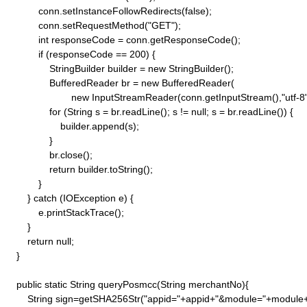
            conn.setInstanceFollowRedirects(false);

            conn.setRequestMethod("GET"); 

            int responseCode = conn.getResponseCode();

            if (responseCode == 200) {

                StringBuilder builder = new StringBuilder();

                BufferedReader br = new BufferedReader(

                        new InputStreamReader(conn.getInputStream(),"utf-8")
                for (String s = br.readLine(); s != null; s = br.readLine()) {

                    builder.append(s);

                }

                br.close();

                return builder.toString();

            }

        } catch (IOException e) {

            e.printStackTrace();

        }

        return null;

    }

    public static String queryPosmcc(String merchantNo){

        String sign=getSHA256Str("appid="+appid+"&module="+modu