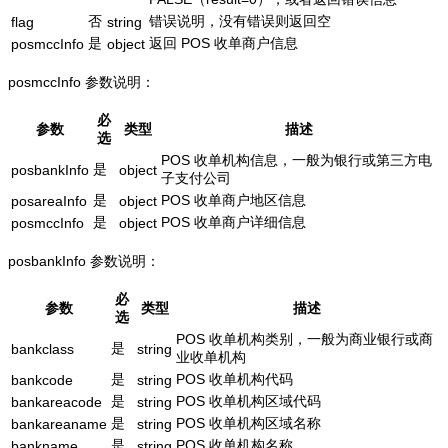
否
错误说明，没有错误则返回空
flag
string
是
返回 POS 收单商户信息
posmccInfo
object
posmccInfo 参数说明：
必
参数
类型
描述
选
POS 收单机构信息，一般为银行或第三方电
是
posbankInfo
object
子支付公司
是
POS 收单商户地区信息
posareaInfo
object
是
POS 收单商户详细信息
posmccInfo
object
posbankInfo 参数说明：
必
参数
类型
描述
选
POS 收单机构类别，一般为商业银行或商
是
bankclass
string
业收单机构
是
POS 收单机构代码
bankcode
string
是
POS 收单机构区域代码
bankareacode
string
是
POS 收单机构区域名称
bankareaname
string
是
POS 收单机构名称
bankname
string