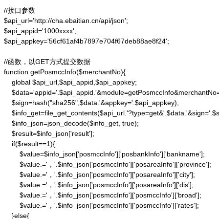
//接口参数

$api_url='http://cha.ebaitian.cn/api/json';

$api_appid='1000xxxx';

$api_appkey='56cf61af4b7897e704f67deb88ae8f24';

//函数，以GET方式提交数据

function getPosmccInfo($merchantNo){

    global $api_url,$api_appid,$api_appkey;

    $data='appid='.$api_appid.'&module=getPosmccInfo&merchantNo=
    $sign=hash("sha256",$data.'&appkey='.$api_appkey);

    $info_get=file_get_contents($api_url.'?type=get&'.$data.'&sign='.$si
    $info_json=json_decode($info_get, true);

    $result=$info_json['result'];

    if($result==1){

        $value=$info_json['posmccInfo']['posbankInfo']['bankname'];

        $value.='，'.$info_json['posmccInfo']['posareaInfo']['province'];

        $value.='，'.$info_json['posmccInfo']['posareaInfo']['city'];

        $value.='，'.$info_json['posmccInfo']['posareaInfo']['dis'];

        $value.='，'.$info_json['posmccInfo']['posmccInfo']['broad'];

        $value.='，'.$info_json['posmccInfo']['posmccInfo']['rates'];

    }else{
