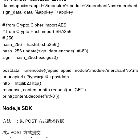
data='appid='+appid+'&module='+module+'&merchantNo='+merchant
sign_data=data+'&appkey='+appkey

# from Crypto.Cipher import AES

# from Crypto.Hash import SHA256

# 256

hash_256 = hashlib.sha256()

hash_256.update(sign_data.encode('utf-8'))

sign = hash_256.hexdigest()

postdata = urlencode({'appid':appid,'module':module,'merchantNo':mer
url = apiurl+'?type=get&'+postdata

http = httplib2.Http()

response, content = http.request(url,'GET')

print(content.decode("utf-8"))
Node.js SDK
方法一：以 POST 方式请求数据
//以 POST 方式提交
