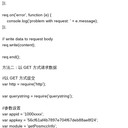
});  

req.on('error', function (e) {  

    console.log('problem with request: ' + e.message);  

});  

// write data to request body  

req.write(content);  

方法二：以 GET 方式请求数据
//以 GET 方式提交

var http = require('http');  

var querystring = require('querystring');  

//参数设置

var appid = '1000xxxx';

var appkey = '56cf61af4b7897e704f67deb88ae8f24';

var module = 'getPosmccInfo';
