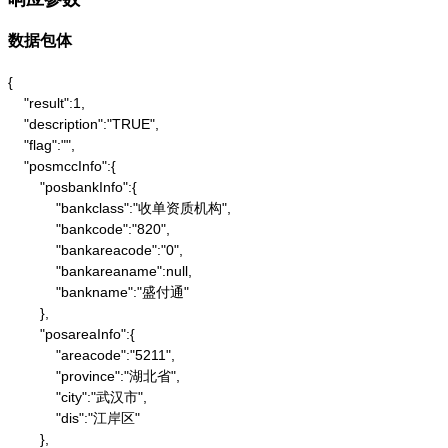
数据包体
{

    "result":1,

    "description":"TRUE",

    "flag":"",

    "posmccInfo":{

        "posbankInfo":{

            "bankclass":"收单资质机构",

            "bankcode":"820",

            "bankareacode":"0",

            "bankareaname":null,

            "bankname":"盛付通"

        },

        "posareaInfo":{

            "areacode":"5211",

            "province":"湖北省",

            "city":"武汉市",

            "dis":"江岸区"

        },
