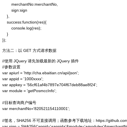
        merchantNo:merchantNo,

        sign:sign

    },

    success:function(res){

        console.log(res);

    }

});
方法二：以 GET 方式请求数据
//使用 JQuery 请先加载最新的 JQuery 插件

//参数设置

var apiurl = 'http://cha.ebaitian.cn/api/json';

var appid = '1000xxxx';

var appkey = '56cf61af4b7897e704f67deb88ae8f24';

var module = 'getPosmccInfo';

//目标查询商户编号

var merchantNo='820521154110001';

//签名，SHA256 不可直接调用；函数参考下载地址：https://github.com/alex
var sign = SHA256('appid='+appid+'&module='+module+'&merchantN