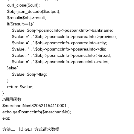
    curl_close($curl);

    $obj=json_decode($output);

    $result=$obj->result;

    if($result==1){

        $value=$obj->posmccInfo->posbankInfo->bankname;

        $value.='，'.$obj->posmccInfo->posareaInfo->province;

        $value.='，'.$obj->posmccInfo->posareaInfo->city;

        $value.='，'.$obj->posmccInfo->posareaInfo->dis;

        $value.='，'.$obj->posmccInfo->posmccInfo->broad;

        $value.='，'.$obj->posmccInfo->posmccInfo->rates;

    }else{

        $value=$obj->flag;

    }

    return $value;

}

//调用函数

$merchantNo='820521154110001';

echo getPosmccInfo($merchantNo);

exit;
方法二：以 GET 方式请求数据