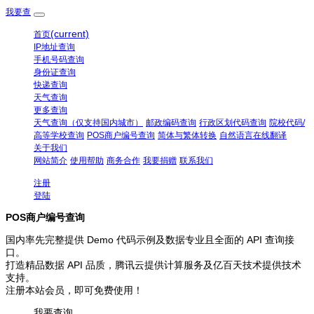
我要查
(current)
首页
IP地址查询
手机号码查询
身份证查询
快递查询
天气查询
更多查询
天气查询（仅支持国内城市）
邮政编码查询
行政区划代码查询
院校代码/
高等学校查询
POS商户编号查询
简体与繁体转换
自然语言在线翻译
关于我们
网站简介
使用帮助
商务合作
我要捐赠
联系我们
注册
登陆
POS商户编号查询
国内率先完整提供 Demo 代码示例及数据专业且全面的 API 查询接
口。
打造精品数据 API 品质，腾讯云提供计算服务及亿百天技术提供技术
支持。
注册本站会员，即可免费使用！
我要查询