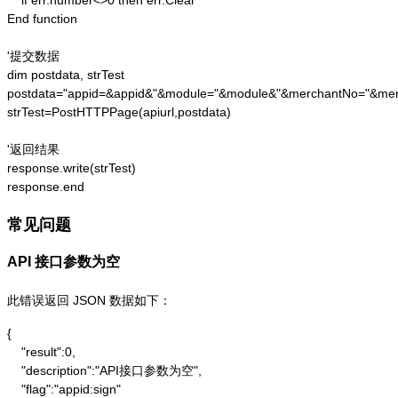
    if err.number<>0 then err.Clear 

End function

'提交数据

dim postdata, strTest

postdata="appid=&appid&"&module="&module&"&merchantNo="&merc
strTest=PostHTTPPage(apiurl,postdata)

'返回结果

response.write(strTest)

response.end
常见问题
API 接口参数为空
此错误返回 JSON 数据如下：
{

    "result":0,

    "description":"API接口参数为空",

    "flag":"appid:sign"
