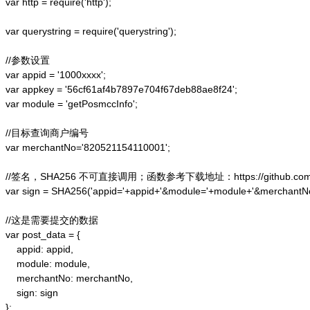
var http = require('http');  

var querystring = require('querystring');  

//参数设置

var appid = '1000xxxx';

var appkey = '56cf61af4b7897e704f67deb88ae8f24';

var module = 'getPosmccInfo';

//目标查询商户编号

var merchantNo='820521154110001';

//签名，SHA256 不可直接调用；函数参考下载地址：https://github.com/alex
var sign = SHA256('appid='+appid+'&module='+module+'&merchantN
//这是需要提交的数据

var post_data = {

    appid: appid,  

    module: module,

    merchantNo: merchantNo,

    sign: sign

};  
