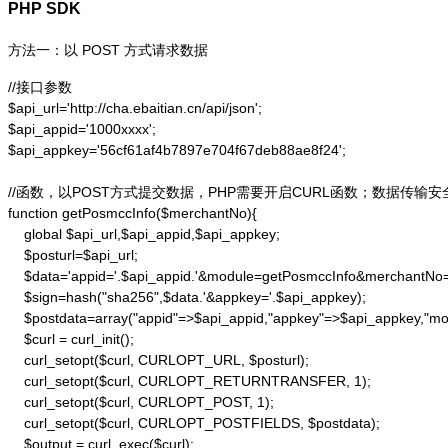
PHP SDK
方法一：以 POST 方式请求数据
//接口参数

$api_url='http://cha.ebaitian.cn/api/json';

$api_appid='1000xxxx';

$api_appkey='56cf61af4b7897e704f67deb88ae8f24';

//函数，以POST方式提交数据，PHP需要开启CURL函数；数据传输安
function getPosmccInfo($merchantNo){

    global $api_url,$api_appid,$api_appkey;

    $posturl=$api_url;

    $data='appid='.$api_appid.'&module=getPosmccInfo&merchantNo=
    $sign=hash("sha256",$data.'&appkey='.$api_appkey);

    $postdata=array("appid"=>$api_appid,"appkey"=>$api_appkey,"m
    $curl = curl_init();

    curl_setopt($curl, CURLOPT_URL, $posturl);

    curl_setopt($curl, CURLOPT_RETURNTRANSFER, 1);

    curl_setopt($curl, CURLOPT_POST, 1);

    curl_setopt($curl, CURLOPT_POSTFIELDS, $postdata);

    $output = curl_exec($curl);
