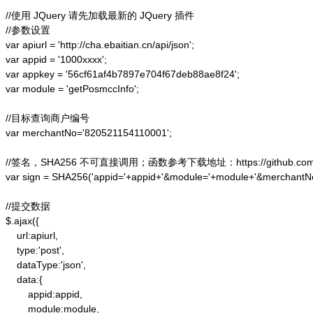
//使用 JQuery 请先加载最新的 JQuery 插件

//参数设置

var apiurl = 'http://cha.ebaitian.cn/api/json';

var appid = '1000xxxx';

var appkey = '56cf61af4b7897e704f67deb88ae8f24';

var module = 'getPosmccInfo';

//目标查询商户编号

var merchantNo='820521154110001';

//签名，SHA256 不可直接调用；函数参考下载地址：https://github.com/alex
var sign = SHA256('appid='+appid+'&module='+module+'&merchantN
//提交数据

$.ajax({

    url:apiurl,

    type:'post',

    dataType:'json',

    data:{

        appid:appid,

        module:module,
