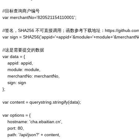
//目标查询商户编号

var merchantNo='820521154110001';

//签名，SHA256 不可直接调用；函数参考下载地址：https://github.com/alex
var sign = SHA256('appid='+appid+'&module='+module+'&merchantN
//这是需要提交的数据

var data = {

    appid: appid, 

    module: module,

    merchantNo: merchantNo,

    sign: sign

};

var content = querystring.stringify(data);  

var options = {  

    hostname: 'cha.ebaitian.cn',  

    port: 80,  

    path: '/api/json?' + content,  
