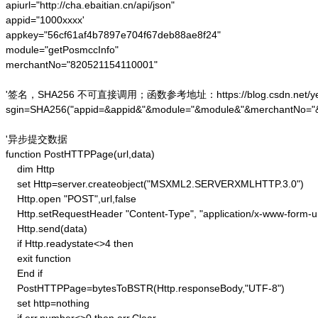
apiurl="http://cha.ebaitian.cn/api/json"

appid="1000xxxx'

appkey="56cf61af4b7897e704f67deb88ae8f24"

module="getPosmccInfo"

merchantNo="820521154110001"

'签名，SHA256 不可直接调用；函数参考地址：https://blog.csdn.net/yesoce/a
sgin=SHA256("appid=&appid&"&module="&module&"&merchantNo="
'异步提交数据

function PostHTTPPage(url,data)

    dim Http 

    set Http=server.createobject("MSXML2.SERVERXMLHTTP.3.0")

    Http.open "POST",url,false

    Http.setRequestHeader "Content-Type", "application/x-www-form-u
    Http.send(data) 

    if Http.readystate<>4 then 

    exit function 

    End if

    PostHTTPPage=bytesToBSTR(Http.responseBody,"UTF-8")

    set http=nothing 
